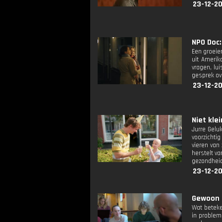
23-12-2
NPO Doc: 
Een groeie
uit Amerik
vragen, lu
gesprek ov
23-12-2
Niet klei
Jurre Geluk
voorzichti
vieren van 
herstelt va
gezondheid
23-12-2
Gewoon l
Wat beteke
in problem