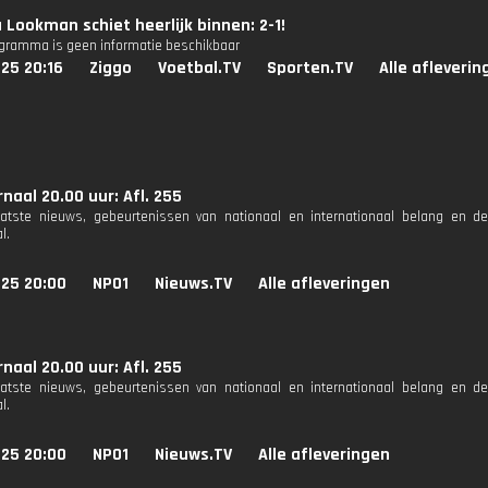
Lookman schiet heerlijk binnen: 2-1!
ogramma is geen informatie beschikbaar
25 20:16
Ziggo
Voetbal.TV
Sporten.TV
Alle afleverin
naal 20.00 uur: Afl. 255
aatste nieuws, gebeurtenissen van nationaal en internationaal belang en d
l.
025 20:00
NPO1
Nieuws.TV
Alle afleveringen
naal 20.00 uur: Afl. 255
aatste nieuws, gebeurtenissen van nationaal en internationaal belang en d
l.
025 20:00
NPO1
Nieuws.TV
Alle afleveringen