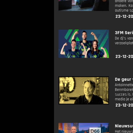
andere vor
maken. Kar
autisme spe
23-12-20
3FM Seri
De dj's va
verzoekplat
23-12-20
De geur 
Antoinnett
Benmbarek.
succes is.
media je e
23-12-20
Nieuwsuu
Het nieuws