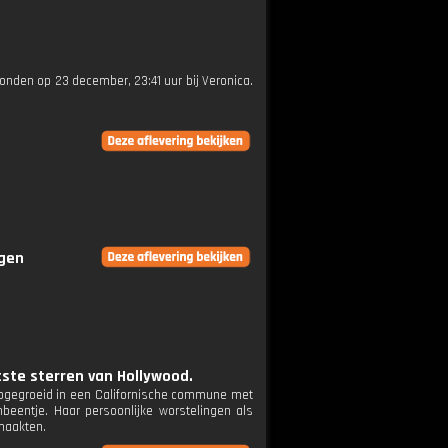
ezonden op 23 december, 23:41 uur bij Veronica.
ngen
tste sterren van Hollywood.
 Opgegroeid in een Californische commune met
nbeentje. Haar persoonlijke worstelingen als
 maakten.