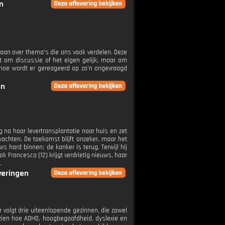
n
aan over thema's die ons vaak verdelen. Deze
t om discussie of het eigen gelijk, maar om
 hoe wordt er gereageerd op zo'n ongevraagd
en
ag na haar levertransplantatie naar huis en zet
wachten. De toekomst blijft onzeker, maar het
ws hard binnen; de kanker is terug. Terwijl hij
k Francesca (12) krijgt verdrietig nieuws, haar
.
everingen
 volgt drie uiteenlopende gezinnen, die zowel
 zien hoe ADHD, hoogbegaafdheid, dyslexie en