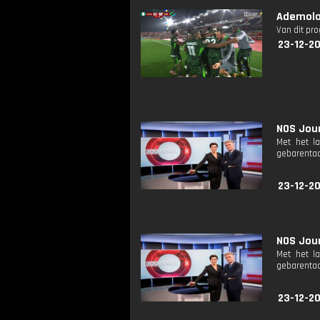
Ademola 
Van dit pr
23-12-20
NOS Jour
Met het l
gebarentaa
23-12-2
NOS Jour
Met het l
gebarentaa
23-12-2