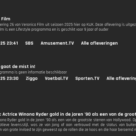
 Film
vering 26 van Veronica Film uit seizoen 2025 hier op KIJK. Deze aflevering is uitg
lm is een Lifestyle programma en is geschikt voor 9 jaar of ouder
25 23:41
SBS
Amusement.TV
Alle afleveringen
a gaat de mist in!
ogramma is geen informatie beschikbaar
025 23:30
Ziggo
Voetbal.TV
Sporten.TV
Alle afleveri
: Actrice Winona Ryder gold in de jaren '90 als een van de groo
nona Ryder gold in de jaren '90 als een van de grootste sterren van Hollywood.
atieve levensstijl, was ze van jong af aan vertrouwd met de status van buite
jn van grote invloed te zijn geweest op de rollen die ze koos en die haar beroemd