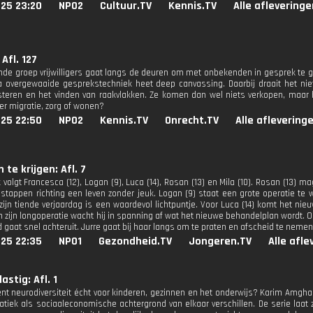
025 23:20
NPO2
Cultuur.TV
Kennis.TV
Alle afleveringe
Afl. 127
nde groep vrijwilligers gaat langs de deuren om met onbekenden in gesprek te g
a overgewaaide gesprekstechniek heet deep canvassing. Daarbij draait het nie
isteren en het vinden van raakvlakken. Ze komen dan wel niets verkopen, maar
er migratie, zorg of wonen?
025 22:50
NPO2
Kennis.TV
Onrecht.TV
Alle aflevering
n te krijgen: Afl. 7
 volgt Francesca (12), Logan (9), Luca (14), Rosan (13) en Mila (10). Rosan (13) m
g stappen richting een leven zonder jeuk. Logan (9) staat een grote operatie te 
zijn tiende verjaardag is een waardevol lichtpuntje. Voor Luca (14) komt het nieu
n zijn longoperatie wacht hij in spanning af wat het nieuwe behandelplan wordt. Oo
 gaat snel achteruit. Jurre gaat bij haar langs om te praten en afscheid te nemen
025 22:35
NPO1
Gezondheid.TV
Jongeren.TV
Alle afl
astig: Afl. 1
nt neurodiversiteit écht voor kinderen, gezinnen en het onderwijs? Karim Amghar
atiek als sociaaleconomische achtergrond van elkaar verschillen. De serie laat