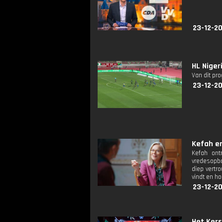
23-12-20
HL Niger
Van dit pr
23-12-20
Kefah en
Kefah ont
vredesopbo
diep vertr
vindt en ho
23-12-20
Het Kers