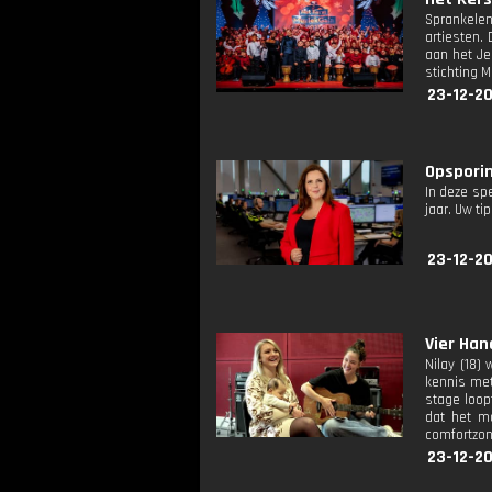
Sprankelen
artiesten.
aan het Je
stichting M
23-12-2
Opsporin
In deze sp
jaar. Uw ti
23-12-2
Vier Han
Nilay (18)
kennis met
stage loop
dat het mo
comfortzon
23-12-2