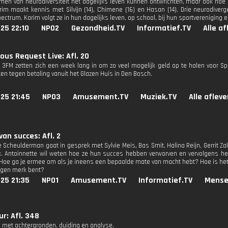
men van neurodiversiteit het dagelijks leven kunnen ontwrichten, maar ook ho
im maakt kennis met Silvijn (14), Chimene (16) en Hasan (14). Drie neurodive
ctrum. Karim volgt ze in hun dagelijks leven, op school, bij hun sportvereniging e
25 22:10
NPO2
Gezondheid.TV
Informatief.TV
Alle a
ous Request Live: Afl. 20
n 3FM zetten zich een week lang in om zo veel mogelijk geld op te halen voor Sp
en tegen betaling vanuit het Glazen Huis in Den Bosch.
25 21:45
NPO3
Amusement.TV
Muziek.TV
Alle aflev
van succes: Afl. 2
e Scheulderman gaat in gesprek met Sylvie Meis, Bas Smit, Halina Reijn, Gerrit Z
 Antoinnette wil weten hoe ze hun succes hebben verworven en vervolgens he
 Hoe ga je ermee om als je ineens een bepaalde mate van macht hebt? Hoe is het
igen merk bent?
25 21:35
NPO1
Amusement.TV
Informatief.TV
Mense
r: Afl. 348
 met achtergronden, duiding en analyse.