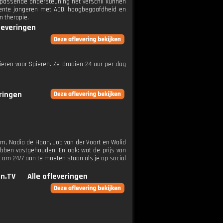
e passende ondersteuning het verschil kunnen
rgente jongeren met ADD, hoogbegaafdheid en
n therapie.
fleveringen
ieren voor Spieren. Ze draaien 24 uur per dag
eringen
alm, Nadia de Haan, Job van der Voort en Walid
bben vastgehouden. En ook: wat de prijs van
 om 24/7 aan te moeten staan als je op social
n.TV
Alle afleveringen