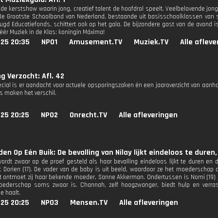
de kerstshow waarin jong, creatief talent de hoofdrol speelt. Veelbelovende j
 De Grootste Schoolband van Nederland, bestaande uit basisschoolklassen van s
ugd Educatiefonds, schittert ook op het gala. De bijzondere gast van de avond 
éér Muziek in de Klas: koningin Máxima!
025 20:35
NPO1
Amusement.TV
Muziek.TV
Alle aflev
g Verzocht: Afl. 42
ecial is er aandacht voor actuele opsporingszaken én een jaaroverzicht van aan
ps maken het verschil.
025 20:25
NPO2
Onrecht.TV
Alle afleveringen
den Op Eén Buik: De bevalling van Nilay lijkt eindeloos te dur
 wordt zwaar op de proef gesteld als haar bevalling eindeloos lijkt te duren en
 Dorien (17). De vader van de baby is uit beeld, waardoor ze het moederschap a
t ontmoet zij haar bekende moeder, Sanne Akkerman. Ondertussen is Nomi (19) 
ederschap soms zwaar is. Channah, zelf hoogzwanger, biedt hulp en verrast
e haalt.
025 20:25
NPO3
Mensen.TV
Alle afleveringen