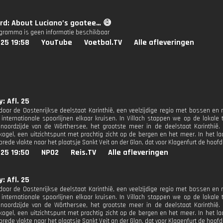
rd: About Luciano’s goatee… 😅
ogramma is geen informatie beschikbaar
25 19:58
YouTube
Voetbal.TV
Alle afleveringen
: Afl. 25
door de Oostenrijkse deelstaat Karinthië, een veelzijdige regio met bossen en me
internationale spoorlijnen elkaar kruisen. In Villach stappen we op de lokal
noordzijde van de Wörthersee, het grootste meer in de deelstaat Karinthië
ogel, een uitzichtspunt met prachtig zicht op de bergen en het meer. In het la
rede vlakte naar het plaatsje Sankt Veit an der Glan, dat voor Klagenfurt de hoof
25 19:50
NPO2
Reis.TV
Alle afleveringen
: Afl. 25
door de Oostenrijkse deelstaat Karinthië, een veelzijdige regio met bossen en me
internationale spoorlijnen elkaar kruisen. In Villach stappen we op de lokal
noordzijde van de Wörthersee, het grootste meer in de deelstaat Karinthië
ogel, een uitzichtspunt met prachtig zicht op de bergen en het meer. In het la
rede vlakte naar het plaatsje Sankt Veit an der Glan, dat voor Klagenfurt de hoof