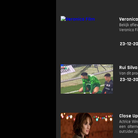
Veronica
Bekijk afle
Veronica Fi
23-12-20
Rui Silv
Van dit pr
23-12-2
Close Up
Actrice Wi
een altern
outsider zi