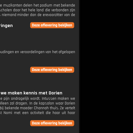
onge muzikanten delen het podium met bekende
cholen door het hele land die verbonden zijn
is niemand minder dan de erevoorzitter van de
eringen
houdingen en veroordelingen van het afgelopen
en, we maken kennis met Dorien
 de pijn ondragelijk wordt. Intussen maken we
lleen zal dragen. In de kapsalon waar Dorien
bij bekende moeder Channah thuis. Ze vertelt
 Nomi met een activiteit die haar uit haar