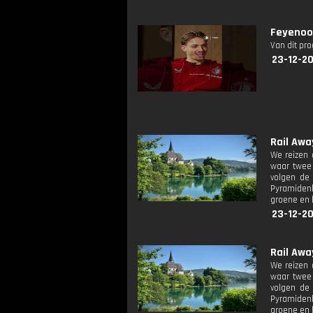
Feyenoo
Van dit pr
23-12-20
Rail Away
We reizen 
waar twee 
volgen de 
Pyramidenk
groene en b
23-12-20
Rail Away
We reizen 
waar twee 
volgen de 
Pyramidenk
groene en b