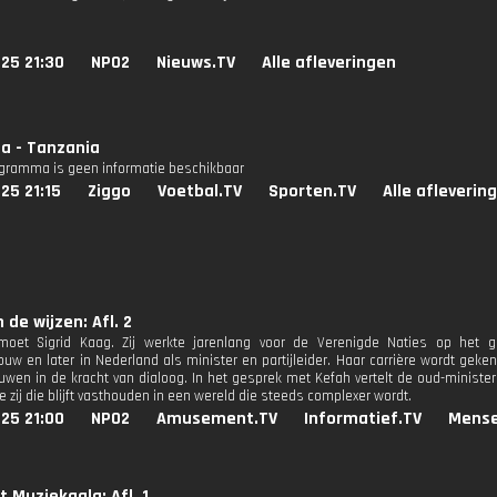
25 21:30
NPO2
Nieuws.TV
Alle afleveringen
ia - Tanzania
ogramma is geen informatie beschikbaar
25 21:15
Ziggo
Voetbal.TV
Sporten.TV
Alle afleverin
 de wijzen: Afl. 2
moet Sigrid Kaag. Zij werkte jarenlang voor de Verenigde Naties op het g
uw en later in Nederland als minister en partijleider. Haar carrière wordt ge
ouwen in de kracht van dialoog. In het gesprek met Kefah vertelt de oud-minister 
e zij die blijft vasthouden in een wereld die steeds complexer wordt.
25 21:00
NPO2
Amusement.TV
Informatief.TV
Mense
t Muziekgala: Afl. 1