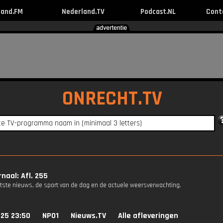
land.FM
Nederland.TV
Podcast.NL
Cont
ONRECHT.TV
naal: Afl. 255
atste nieuws, de sport van de dag en de actuele weersverwachting.
025 23:50
NPO1
Nieuws.TV
Alle afleveringen