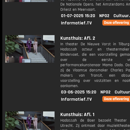
De Nationale Opera, het Amsterdams An
Orkest en Meervaart.
01-07-2025 15:20
NPO2
Cultuur
Informatief.TV
Kunsthuis: Afl. 2
In theater De Nieuwe Vorst in Tilbur
Hadassah acteur en theatermake
Bindervoet, die een voorstelling gema
over de eerste vrouwe
performancekunstenaar Mama Dada. Oo
zij de Vlaamse dansmaker Charles P
makers van Transit, een absurd
voorstelling over vastzitten en noo
aankomen.
03-06-2025 15:20
NPO2
Cultuur
Informatief.TV
Kunsthuis: Afl. 1
Hadassah de Boer bezoekt Theater K
Utrecht. Zij ontmoet daar muziektheater