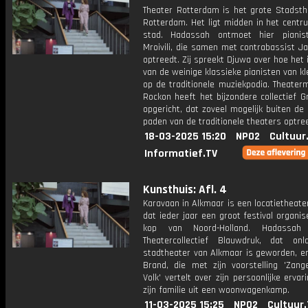
Theater Rotterdam is het grote Stadsth
Rotterdam. Het ligt midden in het centr
stad. Hadassah ontmoet hier pianis
Mroivili, die samen met contrabassist J
optreedt. Zij spreekt Djuwa over hoe het
van de weinige klassieke pianisten van kle
op de traditionele muziekpodia. Theater
Rockon heeft het bijzondere collectief 
opgericht, dat zoveel mogelijk buiten d
paden van de traditionele theaters optre
18-03-2025 15:20
NPO2
Cultuur
Informatief.TV
Kunsthuis: Afl. 4
Karavaan in Alkmaar is een locatietheater
dat ieder jaar een groot festival organis
kop van Noord-Holland. Hadassah
Theatercollectief Blauwdruk, dat on
stadtheater van Alkmaar is geworden, en
Brand, die met zijn voorstelling 'Zang
Volk' vertelt over zijn persoonlijke erva
zijn familie uit een woonwagenkamp.
11-03-2025 15:25
NPO2
Cultuur