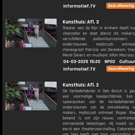
Informatief.TV
Kunsthuis: Afl. 3
Theater aan de Rijn in Arnhem heeft tw
vloerzalen en doet dienst als makers
verschillende podiumkunstenaars
ondersteunen. Hadassah ontmo
choreograaf Patricia van Deutekom, the
Merel Severs en muzikant Xillan Macrooy.
04-03-2025 15:20
NPO2
Cultuur
Informatief.TV
Kunsthuis: Afl. 2
De Verkadefabriek in Den Bosch is gev
een voormalige koekjesfabriek. Ee
speerpunten van de Verkadefabrie
ondersteunen van de ontwikkeling v
makers. Hadassah ontmoet Rogier Roe
bekend is om zijn rauwe, confronte
ontroerende tekeningen. Hij maakt nu
eerst een theatervoorstelling. Cabaretiè
van Teijn heeft met haar voorstelling J