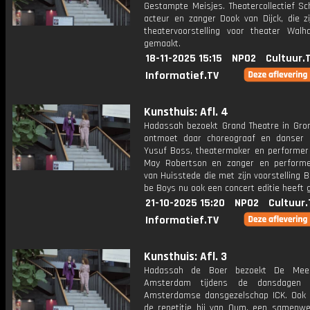
Gestampte Meisjes. Theatercollectief S
acteur en zanger Dook van Dijck, die zi
theatervoorstelling voor theater Walha
gemaakt.
18-11-2025 15:15
NPO2
Cultuur.
Informatief.TV
Kunsthuis: Afl. 4
Hadassah bezoekt Grand Theatre in Groni
ontmoet daar choreograaf en danser
Yusuf Boss, theatermaker en performer
May Robertson en zanger en performe
van Huisstede die met zijn voorstelling 
be Boys nu ook een concert editie heeft 
21-10-2025 15:20
NPO2
Cultuur.
Informatief.TV
Kunsthuis: Afl. 3
Hadassah de Boer bezoekt De Meer
Amsterdam tijdens de dansdagen
Amsterdamse dansgezelschap ICK. Ook
de repetitie bij van Oum, een samenwe