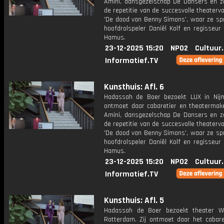
Amini, dansgezelschap De Dansers en z
de repetitie van de succesvolle theatervo
'De dood van Benny Simons', waar ze sp
hoofdrolspeler Daniël Kolf en regisseur
Hamus.
23-12-2025 15:20
NPO2
Cultuur
Informatief.TV
Kunsthuis: Afl. 6
Hadassah de Boer bezoekt LUX in Nijm
ontmoet daar cabaretier en theaterma
Amini, dansgezelschap De Dansers en z
de repetitie van de succesvolle theatervo
'De dood van Benny Simons', waar ze sp
hoofdrolspeler Daniël Kolf en regisseur
Hamus.
23-12-2025 15:20
NPO2
Cultuur
Informatief.TV
Kunsthuis: Afl. 5
Hadassah de Boer bezoekt theater Wa
Rotterdam. Zij ontmoet daar het cabar