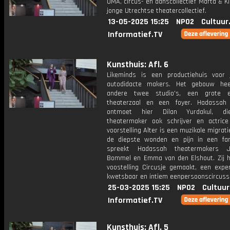
UMA, circus- en danscollectief Marta & K
jonge Utrechtse theatercollectief.
13-05-2025 15:25
NPO2
Cultuur
Informatief.TV
Kunsthuis: Afl. 6
Likeminds is een productiehuis voor
autodidacte makers. Het gebouw hee
andere twee studio's, een grote e
theaterzaal en een foyer. Hadassah
ontmoet hier Dilan Yurdakul, d
theatermaker ook schrijver en actrice
voorstelling Alter is een muzikale migrati
de diepste wonden en pijn in een fam
spreekt Hadassah theatermakers 
Bommel en Emma van den Elshout. Zij 
voostelling Circusje gemaakt, een exper
kwetsbaar en intiem eenpersoonscircuss
25-03-2025 15:25
NPO2
Cultuur
Informatief.TV
Kunsthuis: Afl. 5