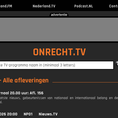
land.FM
Nederland.TV
Podcast.NL
Cont
ONRECHT.TV
 Alle afleveringen
naal 20.00 uur: Afl. 156
aatste nieuws, gebeurtenissen van nationaal en internationaal belang en d
l.
026 20:00
NPO1
Nieuws.TV