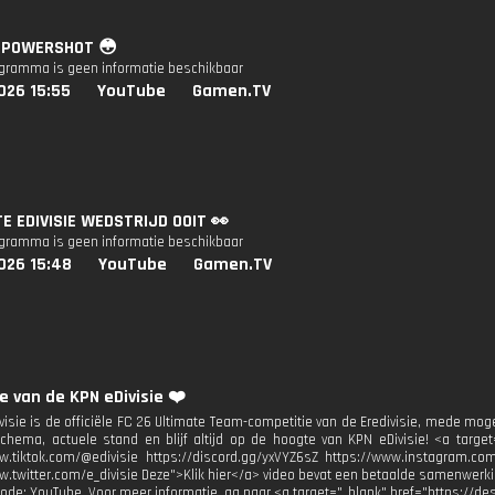
: POWERSHOT 😳
ogramma is geen informatie beschikbaar
026 15:55
YouTube
Gamen.TV
E EDIVISIE WEDSTRIJD OOIT 👀
ogramma is geen informatie beschikbaar
026 15:48
YouTube
Gamen.TV
e van de KPN eDivisie ❤️
visie is de officiële FC 26 Ultimate Team-competitie van de Eredivisie, mede mog
chema, actuele stand en blijf altijd op de hoogte van KPN eDivisie! <a target=
w.tiktok.com/@edivisie https://discord.gg/yxVYZ6sZ https://www.instagram.com
w.twitter.com/e_divisie Deze">Klik hier</a> video bevat een betaalde samenwerk
Code: YouTube. Voor meer informatie, ga naar <a target="_blank" href="https://des