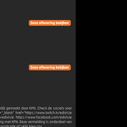
elijk gemaakt door KPN. Check de socials voor
"_blank" href="https://www.twitch.tv/edivisie
/edivisie https://www.facebook.com/edivisie
ing met KPN. Deze vermelding is onderdeel van
ocialcode.nl">Klik hier</a>