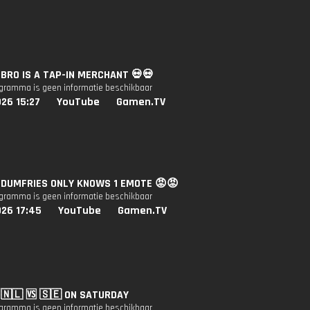
: BRO IS A TAP-IN MERCHANT 💀💀
ogramma is geen informatie beschikbaar
26 15:27
YouTube
Gamen.TV
: DUMFRIES ONLY KNOWS 1 EMOTE 😡😡
ogramma is geen informatie beschikbaar
026 17:45
YouTube
Gamen.TV
: 🇳🇱 🆚️ 🇸🇪 ON SATURDAY
ogramma is geen informatie beschikbaar