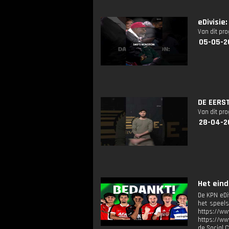
eDivisie
Van dit pr
05-05-2
DE EERST
Van dit pr
28-04-2
Het eind
De KPN eDi
het speels
https://ww
https://ww
de Social 