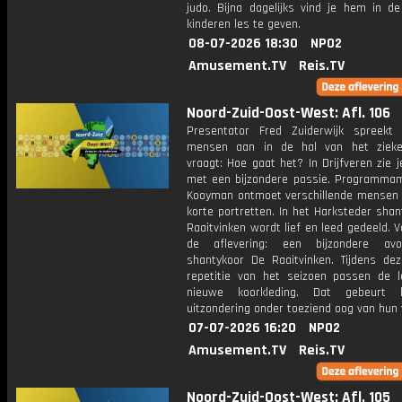
judo. Bijna dagelijks vind je hem in d
kinderen les te geven.
08-07-2026 18:30
NPO2
Amusement.TV
Reis.TV
Noord-Zuid-Oost-West: Afl. 106
Presentator Fred Zuiderwijk spreekt
mensen aan in de hal van het zieke
vraagt: Hoe gaat het? In Drijfveren zie
met een bijzondere passie. Programmam
Kooyman ontmoet verschillende mensen
korte portretten. In het Harksteder sha
Raaitvinken wordt lief en leed gedeeld. 
de aflevering: een bijzondere av
shantykoor De Raaitvinken. Tijdens dez
repetitie van het seizoen passen de 
nieuwe koorkleding. Dat gebeurt 
uitzondering onder toeziend oog van hun
07-07-2026 16:20
NPO2
Amusement.TV
Reis.TV
Noord-Zuid-Oost-West: Afl. 105