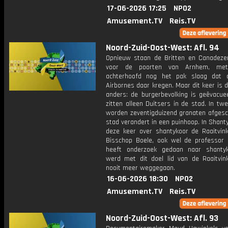
17-06-2026 17:25
NPO2
Amusement.TV
Reis.TV
Noord-Zuid-Oost-West: Afl. 94
Opnieuw staan de Britten en Canadeze
voor de poorten van Arnhem, me
achterhoofd nog het pak slaag dat 
Airbornes daar kregen. Maar dit keer is d
anders: de burgerbevolking is geëvacue
zitten alleen Duitsers in de stad. In twe
worden zeventigduizend granaten afgesc
stad verandert in een puinhoop. In Shant
deze keer over shantykoor de Raaitvink
Bisschop Boele, ook wel de professor
heeft onderzoek gedaan naar shantyk
werd met dit doel lid van de Raaitvin
nooit meer weggegaan.
16-06-2026 18:30
NPO2
Amusement.TV
Reis.TV
Noord-Zuid-Oost-West: Afl. 93