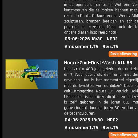
in de openbare ruimte. In Wat een Verb
kunstwerken die te maken hebben met
recht. In Route C: kunstenaar Wendy Alb
sculpturen, bronzen beelden en schilde
paarden en kreeften. Maar ook de k
andere dieren inspireert haar.
05-06-2026 18:30
NPO2
Amusement.TV
Reis.TV
Noord-Zuid-Oost-West: Afl. 88
Het is ruim 400 jaar geleden dat de Lekdij
en 't Waal doorbrak; een ramp met de
gevolgen. Hoe is het momenteel eigenlij
met de kwaliteit van de dijken? Deze ke
cultuurmagazine Route C: Patrick Bak
IJsselstein is schrijver, dichter en onderz
is zelf geboren in de jaren 80, ma
gefascineerd door de jaren 60 en dan vo
de tegenculturen.
04-06-2026 18:30
NPO2
Amusement.TV
Reis.TV