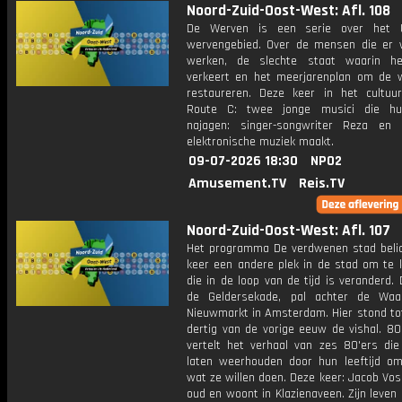
Noord-Zuid-Oost-West: Afl. 108
De Werven is een serie over het U
wervengebied. Over de mensen die er
werken, de slechte staat waarin he
verkeert en het meerjarenplan om de 
restaureren. Deze keer in het cultuu
Route C: twee jonge musici die h
najagen: singer-songwriter Reza en 
elektronische muziek maakt.
09-07-2026 18:30
NPO2
Amusement.TV
Reis.TV
Noord-Zuid-Oost-West: Afl. 107
Het programma De verdwenen stad belic
keer een andere plek in de stad om te k
die in de loop van de tijd is veranderd.
de Geldersekade, pal achter de Wa
Nieuwmarkt in Amsterdam. Hier stond tot
dertig van de vorige eeuw de vishal. 80
vertelt het verhaal van zes 80'ers die 
laten weerhouden door hun leeftijd o
wat ze willen doen. Deze keer: Jacob Vos 
oud en woont in Klazienaveen. Zijn leven