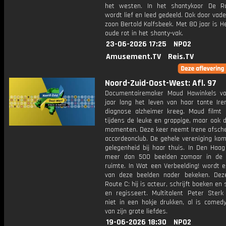
het westen. In het shantykoor De Ra
wordt lief en leed gedeeld. Ook door vad
zoon Bertold Kalfsbeek. Met 80 jaar is H
oude rot in het shanty-vak.
23-06-2026 17:25
NPO2
Amusement.TV
Reis.TV
Noord-Zuid-Oost-West: Afl. 97
Documentairemaker Maud Hawinkels vo
jaar lang het leven van haar tante Ire
diagnose alzheimer kreeg. Maud filmt 
tijdens de leuke en grappige, maar ook de
momenten. Deze keer neemt Irene afsche
accordeonclub. De gehele vereniging kom
gelegenheid bij haar thuis. In Den Haag
meer dan 500 beelden zomaar in de 
ruimte. In Wat een Verbeelding! wordt e
van deze beelden nader bekeken. Dez
Route C: hij is acteur, schrijft boeken en 
en regisseert. Multitalent Peter Sterk 
niet in een hokje drukken, al is comed
van zijn grote liefdes.
19-06-2026 18:30
NPO2