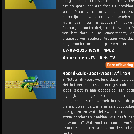
Roeg!: aan de rand van een Drents bee
het zo goed, dat een fragiele orchidee 
komt. Maar verderop zijn er zorgen
hermelijn het wel? En is de woekere
waternavel nog te stoppen? Trugkiek
Souburg is aantrekkelijk om te wonen. W
van het dorp is De Kanaalstraat, vl
draaibrug van Souburg. Vroeger was dez
enige manier om het dorp te verlaten.
07-08-2026 18:30
NPO2
Amusement.TV
Reis.TV
Noord-Zuid-Oost-West: Afl. 124
In Natuurlijk Noord-Holland deze keer: de
ziet het verschil tussen een gezonde sl
'dode' sloot in één oogopslag: een dode
eigenlijk een lange bak met alleen maar
een gezonde sloot wemelt het van de p
dieren. Sommige zie je in één oogopslag
rietsigaren en waterlelies. In de openb
staan honderden beelden. Wie heeft he
en waarom? Wat vindt de buurt ervan? E
te ontdekken. Deze keer staat de stad Z
centraal.