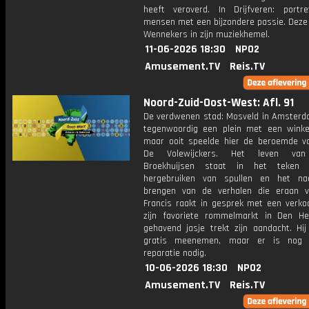
heeft veroverd. In Drijfveren: portr
mensen met een bijzondere passie. Deze 
Wennekers in zijn muziekhemel.
11-06-2026 18:30
NPO2
Amusement.TV
Reis.TV
Noord-Zuid-Oost-West: Afl. 91
De verdwenen stad: Mosveld in Amsterd
tegenwoordig een plein met een winke
maar ooit speelde hier de beroemde vo
De Volewijckers. Het leven van
Broekhuijsen staat in het teken
hergebruiken van spullen en het na
brengen van de verhalen die eraan va
Francis raakt in gesprek met een verko
zijn favoriete rommelmarkt in Den He
gehavend jasje trekt zijn aandacht. Hi
gratis meenemen, maar er is nog
reparatie nodig.
10-06-2026 18:30
NPO2
Amusement.TV
Reis.TV