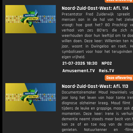
Noord-Zuid-Oost-West: Afl. 114
Presentator Fred Zuiderwijk spreekt
mensen aan in de hal van het zieke
vraagt: hoe gaat het? 80 Prachtig! ve
verhaal van zes 80'ers die zich ni
weerhouden door hun leeftijd om te do
willen doen. Deze keer: Willemien ten K
jaar, woont in Dwingeloo en roeit. H
symboliseert voor haar het terugvinden
eigen vrijheid.
21-07-2026 18:30
NPO2
Amusement.TV
Reis.TV
Noord-Zuid-Oost-West: Afl. 113
Documentairemaker Maud Hawinkels vo
jaar lang het leven van haar tante Ire
diagnose alzheimer kreeg. Maud filmt 
tijdens de leuke en grappige, maar ook de
momenten. Deze keer: Irene is verhu
dementie neemt steeds meer bezit van h
kan ze af en toe nog van de mooi
genieten. Natuurkenner en -fil