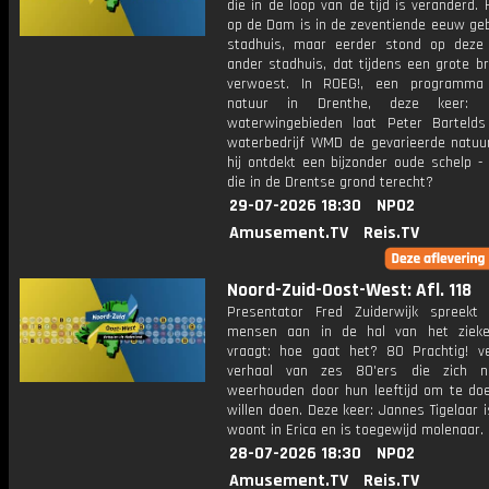
die in de loop van de tijd is veranderd. 
op de Dam is in de zeventiende eeuw ge
stadhuis, maar eerder stond op deze
ander stadhuis, dat tijdens een grote b
verwoest. In ROEG!, een programma
natuur in Drenthe, deze keer: 
waterwingebieden laat Peter Barteld
waterbedrijf WMD de gevarieerde natuur
hij ontdekt een bijzonder oude schelp -
die in de Drentse grond terecht?
29-07-2026 18:30
NPO2
Amusement.TV
Reis.TV
Noord-Zuid-Oost-West: Afl. 118
Presentator Fred Zuiderwijk spreekt
mensen aan in de hal van het zieke
vraagt: hoe gaat het? 80 Prachtig! ve
verhaal van zes 80'ers die zich ni
weerhouden door hun leeftijd om te do
willen doen. Deze keer: Jannes Tigelaar i
woont in Erica en is toegewijd molenaar.
28-07-2026 18:30
NPO2
Amusement.TV
Reis.TV