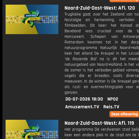
Noord-Zuid-Oost-West: Afl. 120
Trugkieke gaat over het Zeeland van to
Nostalgie en herkenning, verhalen
filmbeelden. Dit keer: het Kanaal d
Beveland was cruciaal voor de b
Hansweert. Schepen van Antwerp
Rotterdam kwamen tot in het dorp
natuurprogramma Natuurlijk Noord-Hol
keer het eiland De Kreupel in het IJsse
'de Razende Bol' na is dit het mee
natuurgebied van Noord-Holland. In het v
de zomer is het verboden gebied vanweg
vogels die er broeden, zoals divers
meeuwen. In de winter is De Kreupel ger
als rust- en overnachtingsplek voor 
ganzen.
30-07-2026 18:30
NPO2
Amusement.TV
Reis.TV
Noord-Zuid-Oost-West: Afl. 119
Het programma De verdwenen stad belic
keer een andere plek in de stad om te k