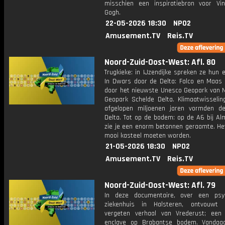
misschien een inspiratiebron voor Vi
Gogh.
22-05-2026 18:30
NPO2
Amusement.TV
Reis.TV
Noord-Zuid-Oost-West: Afl. 80
Trugkieke: in IJzendijke spreken ze hun e
In Dwars door de Delta: Falco en Maas
door het nieuwste Unesco Geopark van N
Geopark Schelde Delta. Klimaatwisselin
afgelopen miljoenen jaren vormden d
Delta. Tot op de bodem: op de A6 bij Al
zie je een enorm betonnen geraamte. He
mooi kasteel moeten worden.
21-05-2026 18:30
NPO2
Amusement.TV
Reis.TV
Noord-Zuid-Oost-West: Afl. 79
In deze documentaire, over een psyc
ziekenhuis in Halsteren, ontvouwt 
vergeten verhaal van Vrederust; ee
enclave op Brabantse bodem. Vandaa