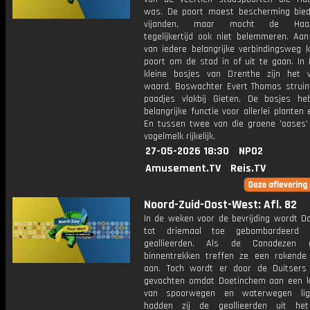
was. De poort moest bescherming bie
vijanden, maar mocht de Haar
tegelijkertijd ook niet belemmeren. Aan
van iedere belangrijke verbindingsweg
poort om de stad in of uit te gaan. In 
kleine bosjes van Drenthe zijn het 
waard. Boswachter Evert Thomas struin
paadjes vlakbij Gieten. De bosjes h
belangrijke functie voor allerlei planten 
En tussen twee van die groene 'oases' 
vogelmelk rijkelijk.
27-05-2026 18:30
NPO2
Amusement.TV
Reis.TV
Noord-Zuid-Oost-West: Afl. 82
In de weken voor de bevrijding wordt D
tot driemaal toe gebombardeerd
geallieerden. Als de Canadezen
binnentrekken treffen ze een rokende
aan. Toch wordt er door de Duitsers
gevochten omdat Doetinchem aan een 
van spoorwegen en waterwegen ligt
hadden zij de geallieerden uit he