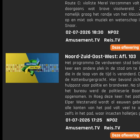
Route C: violiste Merel Vercammen valt
doorgaans wat brave vioolwereld. 
namelijk graag het randje van het klass
op en mixt ook muziek en wetenschap in
Snaar.
02-07-2026 18:30
NPO2
Amusement.TV
Reis.TV
Noord-Zuid-Oost-West: Afl. 103
Het programma De verdwenen stad belic
keer een andere plek in de stad om te k
die in de loop van de tijd is veranderd. 
de Kattenburgergracht. Hier bevond zich
hulppost voor politie en brandweer. Na sl
het bureau werd de politieserie Baan
opgenomen. In Roeg deze keer: het pad
Elper Westerveld wordt al eeuwen gebr
alle kanten van het pad valt veel te o
zelfs in het pad, waar insecten holletjes 
01-07-2026 17:25
NPO2
Amusement.TV
Reis.TV