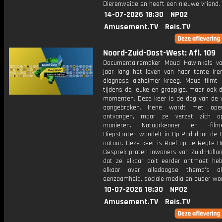
Dierenweide en heeft een nieuwe vriend.
14-07-2026 18:30
NPO2
Amusement.TV
Reis.TV
Noord-Zuid-Oost-West: Afl. 109
Documentairemaker Maud Hawinkels vo
jaar lang het leven van haar tante Ire
diagnose alzheimer kreeg. Maud filmt 
tijdens de leuke en grappige, maar ook de
momenten. Deze keer is de dag van de v
aangebroken. Irene wordt met op
ontvangen, maar ze verzet zich op 
manieren. Natuurkenner en -fil
Diepstraten wandelt in Op Pad door de 
natuur. Deze keer is Roel op de Regte He
Gesprek praten inwoners van Zuid-Hollan
dat ze elkaar ooit eerder ontmoet he
elkaar over alledaagse thema's al
eenzaamheid, sociale media en ouder wo
10-07-2026 18:30
NPO2
Amusement.TV
Reis.TV