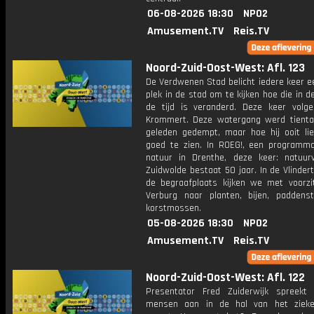
06-08-2026 18:30
NPO2
Amusement.TV
Reis.TV
Noord-Zuid-Oost-West: Afl. 123
De Verdwenen Stad belicht iedere keer e
plek in de stad om te kijken hoe die in d
de tijd is veranderd. Deze keer vol
Krommert. Deze watergang werd tiental
geleden gedempt, maar hoe hij ooit lie
goed te zien. In ROEG!, een programm
natuur in Drenthe, deze keer: natuurv
Zuidwolde bestaat 50 jaar. In de Vlinder
de begraafplaats kijken we met voorzi
Verburg naar planten, bijen, paddens
korstmossen.
05-08-2026 18:30
NPO2
Amusement.TV
Reis.TV
Noord-Zuid-Oost-West: Afl. 122
Presentator Fred Zuiderwijk spreekt
mensen aan in de hal van het zieke