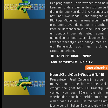
Het programma De verdwenen stad belic
keer een andere plek in de stad om te k
die in de loop van de tijd is veranderd.
het indrukwekkende Panoramagebou
Plantage Middenlaan in Amsterdam. In R
programma over de natuur in Drenthe,
keer de Herenboeren in Rhee. Daar gaat 
en aandacht voor de natuur samen m
aanpakken. Bij boer Geert uit Zuidwolde
lieveheersbeestjes een handje mee en 
uit Ruinerwold pacht een stuk g
Staatsbosbeheer.
15-07-2026 18:30
NPO2
Amusement.TV
Reis.TV
Noord-Zuid-Oost-West: Afl. 110
Presentator Fred Zuiderwijk spreekt
mensen aan in de hal van het zieke
vraagt: hoe gaat het? 80 Prachtig! ve
verhaal van zes 80'ers die zich ni
weerhouden door hun leeftijd om te do
willen doen. Dit keer: Eef Miedema-Hum
jaar, woont in Beilen. Ze werkt als vrijwil