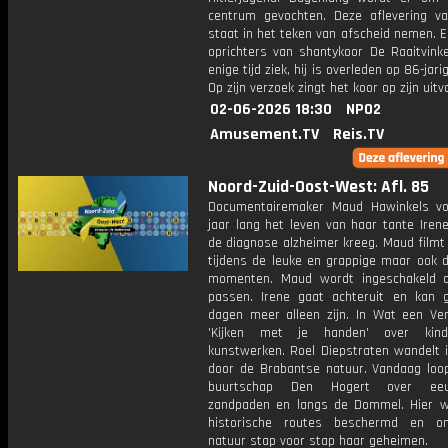
centrum gevochten. Deze aflevering v
staat in het teken van afscheid nemen. 
oprichters van shantykoor De Raaitvink
enige tijd ziek, hij is overleden op 86-jarig
Op zijn verzoek zingt het koor op zijn uitv
02-06-2026 18:30
NPO2
Amusement.TV
Reis.TV
Noord-Zuid-Oost-West: Afl. 85
Documentairemaker Maud Hawinkels vo
jaar lang het leven van haar tante Irene
de diagnose alzheimer kreeg. Maud filmt
tijdens de leuke en grappige maar ook de
momenten. Maud wordt ingeschakeld 
passen. Irene gaat achteruit en kan 
dagen meer alleen zijn. In Wat een Verb
'Kijken met je handen' over kin
kunstwerken. Roel Diepstraten wandelt 
door de Brabantse natuur. Vandaag loop
buurtschap Den Hogert over eeu
zandpaden en langs de Dommel. Hier 
historische routes beschermd en on
natuur stap voor stap haar geheimen.