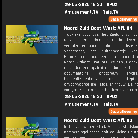
29-05-2026 18:30
NPO2
Amusement.TV
Reis.TV
Noord-Zuid-Oost-West: Afl. 84
Trugkieke gaat over het Zeeland van to
Nostalgie en herkenning, uit het leven
verhalen en oude filmbeelden. Deze k
Vossemeer, het buitenbeentje van
Hemelsbreed maar een paar honderd 
Noord-Brabant. Hoe Zeeuws ben je dan? 
meer dan één opzicht een dunne scheidsl
documentaire Hondstrouw ervar
hondenliefhebbers de diep
onvoorwaardelijke liefde en trouw. De h
van grote betekenis in het leven van dez
28-05-2026 18:30
NPO2
Amusement.TV
Reis.TV
Noord-Zuid-Oost-West: Afl. 83
In De verdwenen stad: Aan de stadska
Kampersingel stond ooit de Kleine Houtp
van de veertien stadspoorten die Haa