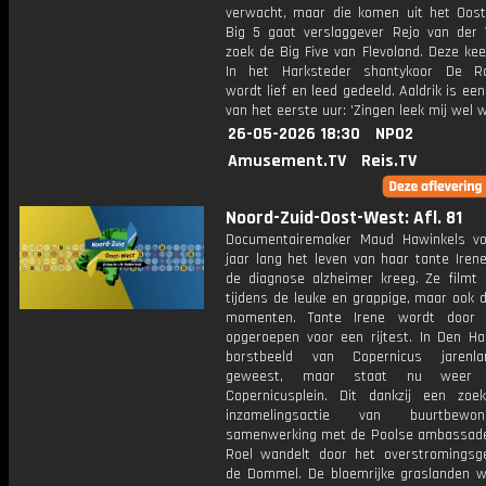
verwacht, maar die komen uit het Oost
Big 5 gaat verslaggever Rejo van der
zoek de Big Five van Flevoland. Deze kee
In het Harksteder shantykoor De Ra
wordt lief en leed gedeeld. Aaldrik is een
van het eerste uur: 'Zingen leek mij wel w
26-05-2026 18:30
NPO2
Amusement.TV
Reis.TV
Noord-Zuid-Oost-West: Afl. 81
Documentairemaker Maud Hawinkels vo
jaar lang het leven van haar tante Irene
de diagnose alzheimer kreeg. Ze filmt 
tijdens de leuke en grappige, maar ook de
momenten. Tante Irene wordt door
opgeroepen voor een rijtest. In Den Ha
borstbeeld van Copernicus jarenl
geweest, maar staat nu weer
Copernicusplein. Dit dankzij een zoe
inzamelingsactie van buurtbewo
samenwerking met de Poolse ambassade
Roel wandelt door het overstromingsg
de Dommel. De bloemrijke graslanden w