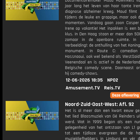
Documentairemaker Maud Hawinkels vo
jaar lang het leven van haar tante Iren
diagnose alzheimer kreeg. Maud filmt 
tijdens de leuke en grappige, maar ook de
momenten. Vandaag gaan zoon Casper
Irene op vakantie! Het inpakken is een b
klus. In Den Haag staan er meer dan 50
zomaar in de openbare ruimte. In
Verbeelding!: de onthulling van het Koning
monument. In Route C: comedian
Hassnaoui, ook wel bekend als WestSaid,
Veenendaal en is actief in de Nederlan
Belgische comedy scene. Daarnaast or
hij comedy-shows.
12-06-2026 18:35
NPO2
Amusement.TV
Reis.TV
Noord-Zuid-Oost-West: Afl. 92
Het is al meer dan een kwart eeuw ge
het lied Blaosmuziek van Gé Reinders ui
werd. Wat in 1999 begon als een nu
gelegenheid van het ontstaan van L1 gr
tot een tijdloze evergreen die de h
muziekliefhebbers in Limburg en vér d