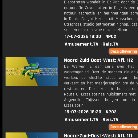
Diepstraten wandelt in Op Pad door de 
natuur. De Zevenhutten in Cuijk is een 
natuur, recreatie en herinneringen sa
In Route C: Igor Herder uit Musschendor
Utrechtse studio ontmoeten hiphop, jazz,
soul en elektronische muziek elkaar.
17-07-2026 18:30
NPO2
Amusement.TV
Reis.TV
Noord-Zuid-Oost-West: Afl. 112
De Werven is een serie over het U
wervengebied. Over de mensen die er
werken, de slechte staat waarin he
verkeert en het meerjarenplan om de 
restaureren. Deze keer in het cultuu
Route C: IJsselsteinse huiskamers met 
Angenelle Thijssen hangen nu i
IJsselstein.
16-07-2026 18:30
NPO2
Amusement.TV
Reis.TV
Noord-Zuid-Oost-West: Afl. 111