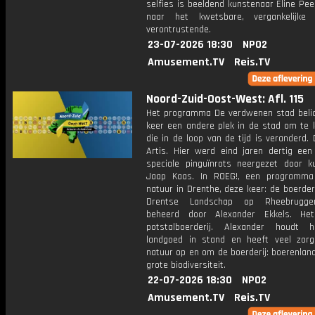
selfies is beeldend kunstenaar Eline Pe
naar het kwetsbare, vergankelijke 
verontrustende.
23-07-2026 18:30
NPO2
Amusement.TV
Reis.TV
Noord-Zuid-Oost-West: Afl. 115
Het programma De verdwenen stad belic
keer een andere plek in de stad om te k
die in de loop van de tijd is veranderd.
Artis. Hier werd eind jaren dertig een
speciale pinguïnrots neergezet door k
Jaap Kaas. In ROEG!, een programma
natuur in Drenthe, deze keer: de boerder
Drentse Landschap op Rheebrugg
beheerd door Alexander Ekkels. He
potstalboerderij. Alexander houdt 
landgoed in stand en heeft veel zor
natuur op en om de boerderij: boerenlan
grote biodiversiteit.
22-07-2026 18:30
NPO2
Amusement.TV
Reis.TV