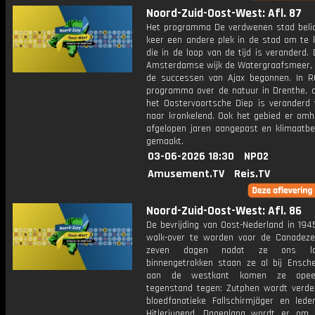
Noord-Zuid-Oost-West: Afl. 87
Het programma De verdwenen stad belic
keer een andere plek in de stad om te k
die in de loop van de tijd is veranderd.
Amsterdamse wijk de Watergraafsmeer, 
de successen van Ajax begonnen. In R
programma over de natuur in Drenthe, d
het Oostervoortsche Diep is veranderd 
naar kronkelend. Ook het gebied er omh
afgelopen jaren aangepast en klimaatbe
gemaakt.
03-06-2026 18:30
NPO2
Amusement.TV
Reis.TV
Noord-Zuid-Oost-West: Afl. 86
De bevrijding van Oost-Nederland in 1945
walk-over te worden voor de Canadez
zeven dagen nadat ze ons la
binnengetrokken staan ze al bij Ensch
aan de westkant komen ze opeen
tegenstand tegen: Zutphen wordt verde
bloedfanatieke Fallschirmjäger en led
Hitlerjugend. Dagenlang wordt er om