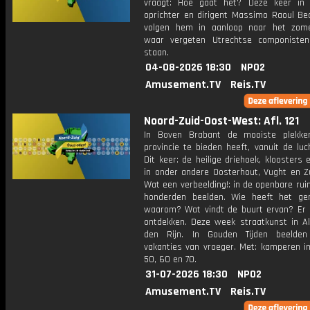
vraagt: Hoe gaat het? Deze keer in
oprichter en dirigent Massimo Raoul Be
volgen hem in aanloop naar het zome
waar vergeten Utrechtse componisten
staan.
04-08-2026 18:30
NPO2
Amusement.TV
Reis.TV
Noord-Zuid-Oost-West: Afl. 121
In Boven Brabant de mooiste plekke
provincie te bieden heeft, vanuit de luc
Dit keer: de heilige driehoek, kloosters 
in onder andere Oosterhout, Vught en Zu
Wat een verbeelding!: in de openbare ru
honderden beelden. Wie heeft het g
waarom? Wat vindt de buurt ervan? Er i
ontdekken. Deze week straatkunst in A
den Rijn. In Gouden Tijden beelde
vakanties van vroeger. Met: kamperen in
50, 60 en 70.
31-07-2026 18:30
NPO2
Amusement.TV
Reis.TV