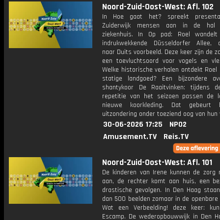
Noord-Zuid-Oost-West: Afl. 102
In Hoe gaat het? spreekt presenta
Zuiderwijk mensen aan in de hal
ziekenhuis. In Op pad: Roel wandel
indrukwekkende Düsseldorfer Allee, 
naar Duits voorbeeld. Deze keer zijn de 
een toevluchtsoord voor vogels en vle
Welke historische verhalen ontdekt Roel 
statige landgoed? Een bijzondere a
shantykoor De Raaitvinken: tijdens d
repetitie van het seizoen passen de 
nieuwe koorkleding. Dat gebeurt 
uitzondering onder toeziend oog van hun
30-06-2026 17:25
NPO2
Amusement.TV
Reis.TV
Noord-Zuid-Oost-West: Afl. 101
De kinderen van Irene kunnen de zorg 
aan, de rechter komt aan huis, een b
drastische gevolgen. In Den Haag staa
dan 500 beelden zomaar in de openbare r
Wat een Verbeelding! deze keer: ku
Escamp. De wederopbouwwijk in Den H