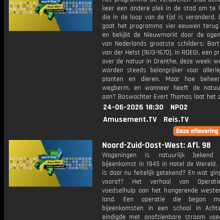
keer een andere plek in de stad om te k
die in de loop van de tijd is veranderd.
gaat het programma vier eeuwen terug i
en bekijkt de Nieuwmarkt door de oge
van Nederlands grootste schilders: Bar
van der Helst (1613-1670). In ROEG!, een
over de natuur in Drenthe, deze week: 
worden steeds belangrijker voor allerle
planten en dieren. Maar hoe beheer
wegberm, en wanneer heeft de natuu
aan? Boswachter Evert Thomas laat het z
24-06-2026 18:30
NPO2
Amusement.TV
Reis.TV
Noord-Zuid-Oost-West: Afl. 98
Wageningen is natuurlijk beken
bijeenkomst in 1945 in Hotel de Wereld.
is daar nu feitelijk getekend? En wat gi
vooraf? Het verhaal van Operati
voedselhulp aan het hongerende weste
land. Een operatie die begon m
bijeenkomsten in een school in Acht
eindigde met onafzienbare stroom voe