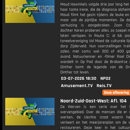
Maud Hawinkels volgde drie jaar lang het
haar tante Irene, die de diagnose alzhei
Maud filmt het gezin tijdens de leuke en
maar ook de pijnlijke momenten. De d
verhuizing is aangebroken. Zoon C
dochter Karen proberen alles zo soepel m
laten verlopen. In Route C: al 66 jaa
toneelvereniging Vol Moed de culturele li
dorp Zijderveld. Hun voorstellingen tre
zalen, met soms wel 300 of 400 ga
avond. Natuurkenner en -filmer Roel Di
wandelt in Op Pad door de Brabantse n
Dinther komt de legende van de Dr
Dinther tot leven.
03-07-2026 18:30
NPO2
Amusement.TV
Reis.TV
Noord-Zuid-Oost-West: Afl. 104
De Werven is een serie over het U
wervengebied. Over de mensen die er
werken, de slechte staat waarin he
verkeert en het meerjarenplan om de 
restaureren. Deze keer in het cultuu