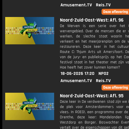
Amusement.TV
Reis.TV
Noord-Zuid-Oost-West: Afl. 96
De Werven is een serie over het U
wervengebied. Over de mensen die er
werken, de slechte staat waarin he
verkeert en het meerjarenplan om de 
restaureren. Deze keer in het cultuu
Route C: Thjum Arts uit Amersfoort. D
van de jury- en publieksprijs op het Ca
festival staat in het theater met zijn vo
Hoe heeft het zover kunnen komen?
18-06-2026 17:20
NPO2
Amusement.TV
Reis.TV
Noord-Zuid-Oost-West: Afl. 95
Deze keer in De verdwenen stad zijn we 
de plek voor Amsterdammers voor ee
vlees. In ROEG!, een programma over de 
Drenthe, deze keer: Mandelanden li
Westdorp en Borger. Boswachter Eve
vertelt over de eigenschappen van dit geb