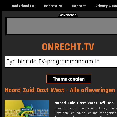
Nederland.FM
Podcast.NL
Contact
Privacy & Co
ONRECHT.TV
Noord-Zuid-Oost-West - Alle afleveringen
Noord-Zuid-Oost-West: Afl. 125
Boven Brabant: zonnepark Budel, gren
Hazeldonk en haven -en industriegebied 