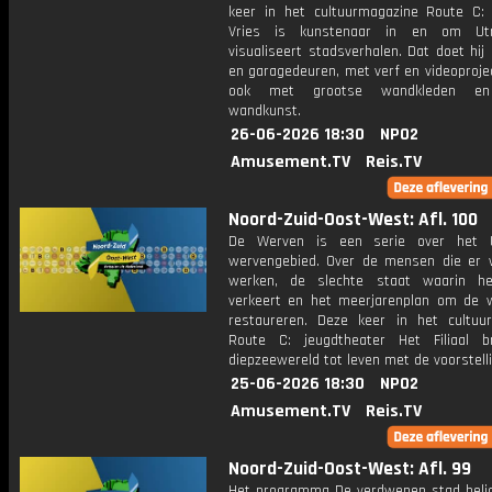
keer in het cultuurmagazine Route C:
Vries is kunstenaar in en om Ut
visualiseert stadsverhalen. Dat doet hi
en garagedeuren, met verf en videoproje
ook met grootse wandkleden en
wandkunst.
26-06-2026 18:30
NPO2
Amusement.TV
Reis.TV
Noord-Zuid-Oost-West: Afl. 100
De Werven is een serie over het U
wervengebied. Over de mensen die er
werken, de slechte staat waarin he
verkeert en het meerjarenplan om de 
restaureren. Deze keer in het cultuu
Route C: jeugdtheater Het Filiaal 
diepzeewereld tot leven met de voorstelli
25-06-2026 18:30
NPO2
Amusement.TV
Reis.TV
Noord-Zuid-Oost-West: Afl. 99
Het programma De verdwenen stad belic