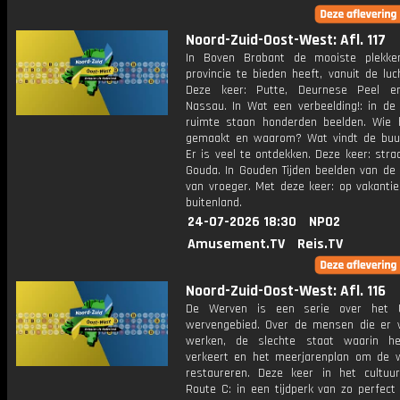
Noord-Zuid-Oost-West: Afl. 117
In Boven Brabant de mooiste plekke
provincie te bieden heeft, vanuit de luc
Deze keer: Putte, Deurnese Peel en
Nassau. In Wat een verbeelding!: in de
ruimte staan honderden beelden. Wie 
gemaakt en waarom? Wat vindt de buu
Er is veel te ontdekken. Deze keer: stra
Gouda. In Gouden Tijden beelden van de 
van vroeger. Met deze keer: op vakantie
buitenland.
24-07-2026 18:30
NPO2
Amusement.TV
Reis.TV
Noord-Zuid-Oost-West: Afl. 116
De Werven is een serie over het U
wervengebied. Over de mensen die er
werken, de slechte staat waarin he
verkeert en het meerjarenplan om de 
restaureren. Deze keer in het cultuu
Route C: in een tijdperk van zo perfect