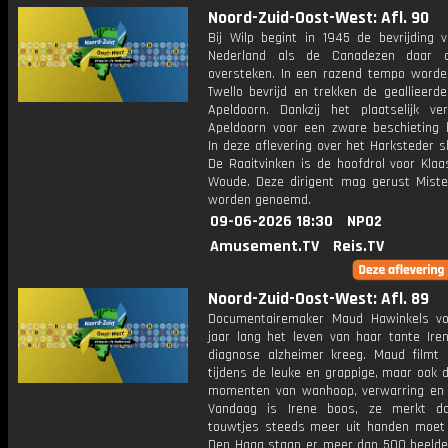
Noord-Zuid-Oost-West: Afl. 90
Bij Wilp begint in 1945 de bevrijding 
Nederland als de Canadezen daar d
oversteken. In een razend tempo worde
Twello bevrijd en trekken de geallieerde
Apeldoorn. Dankzij het plaatselijk verz
Apeldoorn voor een zware beschieting 
In deze aflevering over het Harksteder 
De Raaitvinken is de hoofdrol voor Klaa
Woude. Deze dirigent mag gerust Mist
worden genoemd.
09-06-2026 18:30
NPO2
Amusement.TV
Reis.TV
Noord-Zuid-Oost-West: Afl. 89
Documentairemaker Maud Hawinkels vo
jaar lang het leven van haar tante Iren
diagnose alzheimer kreeg. Maud filmt 
tijdens de leuke en grappige, maar ook de
momenten van wanhoop, verwarring en
Vandaag is Irene boos, ze merkt d
touwtjes steeds meer uit handen moet 
Den Haag staan er meer dan 500 beeld