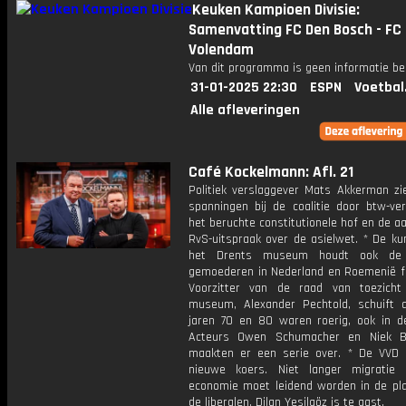
Keuken Kampioen Divisie:
Samenvatting FC Den Bosch - FC
Volendam
Van dit programma is geen informatie be
31-01-2025 22:30
ESPN
Voetbal
Alle afleveringen
Café Kockelmann: Afl. 21
Politiek verslaggever Mats Akkerman zi
spanningen bij de coalitie door btw-ver
het beruchte constitutionele hof en de 
RvS-uitspraak over de asielwet. * De ku
het Drents museum houdt ook de p
gemoederen in Nederland en Roemenië fli
Voorzitter van de raad van toezich
museum, Alexander Pechtold, schuift 
jaren 70 en 80 waren roerig, ook in de 
Acteurs Owen Schumacher en Niek B
maakten er een serie over. * De VVD 
nieuwe koers. Niet langer migratie
economie moet leidend worden in de pl
de liberalen. Dilan Yesilgöz is te gast.