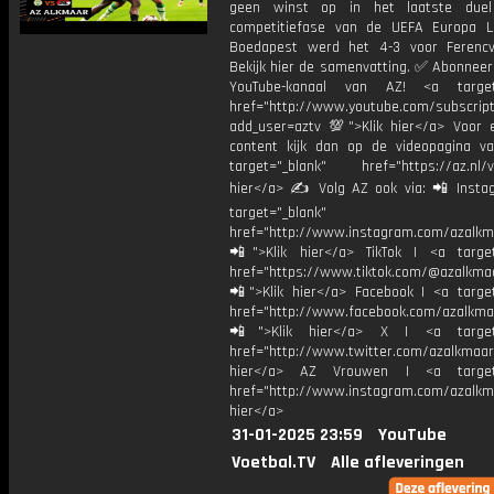
geen winst op in het laatste due
competitiefase van de UEFA Europa L
Boedapest werd het 4-3 voor Ferencv
Bekijk hier de samenvatting. ✅ Abonneer
YouTube-kanaal van AZ! <a target=
href="http://www.youtube.com/subscript
add_user=aztv 💯">Klik hier</a> Voor e
content kijk dan op de videopagina v
target="_blank" href="https://az.nl/vi
hier</a> ✍ Volg AZ ook via: 📲 Insta
target="_blank"
href="http://www.instagram.com/azalkm
📲">Klik hier</a> TikTok | <a target
href="https://www.tiktok.com/@azalkma
📲">Klik hier</a> Facebook | <a target
href="http://www.facebook.com/azalkma
📲">Klik hier</a> X | <a target=
href="http://www.twitter.com/azalkmaar
hier</a> AZ Vrouwen | <a target=
href="http://www.instagram.com/azalkma
hier</a>
31-01-2025 23:59
YouTube
Voetbal.TV
Alle afleveringen