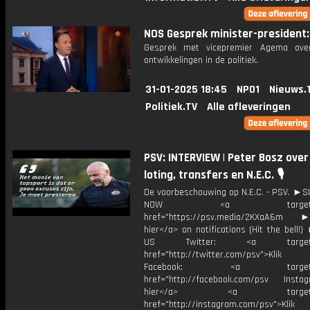
NOS Gesprek minister-president: 
Gesprek met vicepremier Agema over
ontwikkelingen in de politiek.
31-01-2025 18:45
NPO1
Nieuws.
Politiek.TV
Alle afleveringen
PSV: INTERVIEW | Peter Bosz over
loting, transfers en N.E.C. 🎙️
De voorbeschouwing op N.E.C. - PSV. ►
NOW <a target="_b
href="https://psv.media/2KXaA6m ►T
hier</a> on notifications (Hit the bell
US Twitter: <a target="_
href="http://twitter.com/psv">Klik
Facebook: <a target="_
href="http://facebook.com/psv Instagr
hier</a> <a target="_
href="http://instagram.com/psv">Klik