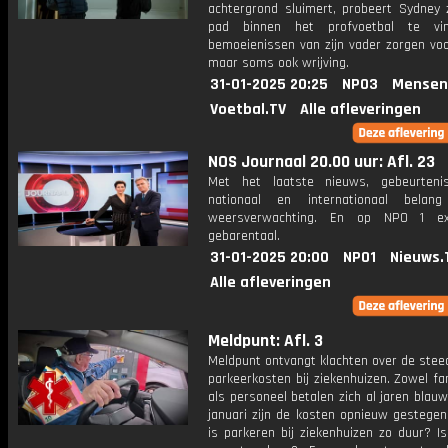
achtergrond sluimert, probeert Sydney z
pad binnen het profvoetbal te vi
bemoeienissen van zijn vader zorgen voo
maar soms ook wrijving.
31-01-2025 20:25
NPO3
Mensen
Voetbal.TV
Alle afleveringen
NOS Journaal 20.00 uur: Afl. 23
Met het laatste nieuws, gebeurteni
nationaal en internationaal bela
weersverwachting. En op NPO 1 e
gebarentaal.
31-01-2025 20:00
NPO1
Nieuws.
Alle afleveringen
Meldpunt: Afl. 3
Meldpunt ontvangt klachten over de stee
parkeerkosten bij ziekenhuizen. Zowel fa
als personeel betalen zich al jaren blau
januari zijn de kosten opnieuw gestege
is parkeren bij ziekenhuizen zo duur? Is