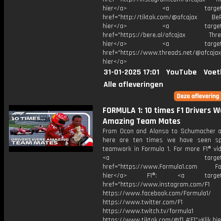
hier</a> <a target="_
href="http://tiktok.com/@afcajax BeRe
hier</a> <a target="_
href="https://bere.al/afcajax Threa
hier</a> <a target="_
href="https://www.threads.net/@afcajax
hier</a>
31-01-2025 17:01
YouTube
Voet
Alle afleveringen
FORMULA 1: 10 times F1 Drivers 
Amazing Team Mates
From Ocon and Alonso to Schumacher an
here are ten times we have seen sp
teamwork in Formula 1. For more F1® vid
<a target="_bl
href="https://www.Formula1.com Fol
hier</a> F1®: <a target="_
href="https://www.instagram.com/F1
https://www.facebook.com/Formula1/
https://www.twitter.com/F1
https://www.twitch.tv/formula1
https://www.tiktok.com/@f1 #F1">Klik hi