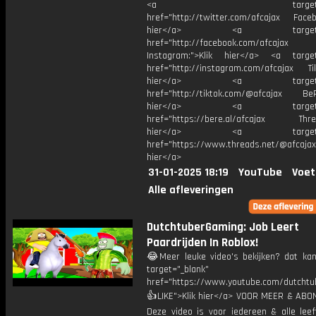
<a target="_bl
href="http://twitter.com/afcajax Facebo
hier</a> <a target="_
href="http://facebook.com/afcajax
Instagram:">Klik hier</a> <a target
href="http://instagram.com/afcajax TikT
hier</a> <a target="_
href="http://tiktok.com/@afcajax BeRe
hier</a> <a target="_
href="https://bere.al/afcajax Threa
hier</a> <a target="_
href="https://www.threads.net/@afcajax
hier</a>
31-01-2025 18:19
YouTube
Voet
Alle afleveringen
DutchtuberGaming: Job Leert
Paardrijden In Roblox!
😂Meer leuke video's bekijken? dat kan 
target="_blank"
href="https://www.youtube.com/dutcht
👍LIKE">Klik hier</a> VOOR MEER & ABO
Deze video is voor iedereen & alle leef