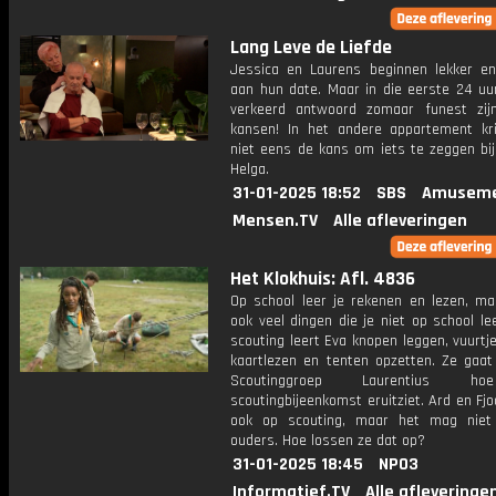
Lang Leve de Liefde
Jessica en Laurens beginnen lekker en
aan hun date. Maar in die eerste 24 uu
verkeerd antwoord zomaar funest zij
kansen! In het andere appartement kri
niet eens de kans om iets te zeggen bij
Helga.
31-01-2025 18:52
SBS
Amuseme
Mensen.TV
Alle afleveringen
Het Klokhuis: Afl. 4836
Op school leer je rekenen en lezen, maa
ook veel dingen die je niet op school lee
scouting leert Eva knopen leggen, vuurtj
kaartlezen en tenten opzetten. Ze gaat 
Scoutinggroep Laurentius h
scoutingbijeenkomst eruitziet. Ard en Fjo
ook op scouting, maar het mag niet
ouders. Hoe lossen ze dat op?
31-01-2025 18:45
NPO3
Informatief.TV
Alle afleveringe