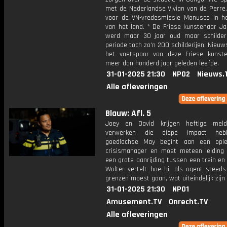
met de Nederlandse Vivian van de Perre.
voor de VN-vredesmissie Monusco in h
van het land. * De Friese kunstenaar J
werd maar 30 jaar oud maar schilder
periode toch zo'n 200 schilderijen. Nieuw
het voetspoor van deze Friese kunste
meer dan honderd jaar geleden leefde.
31-01-2025 21:30
NPO2
Nieuws.
Alle afleveringen
Blauw: Afl. 5
Joey en David krijgen heftige meld
verwerken die diepe impact heb
goedlachse May begint aan een ople
crisismanager en moet meteen leiding 
een grote aanrijding tussen een trein en
Walter vertelt hoe hij als agent steeds
grenzen moest gaan, wat uiteindelijk zijn 
31-01-2025 21:30
NPO1
Amusement.TV
Onrecht.TV
Alle afleveringen