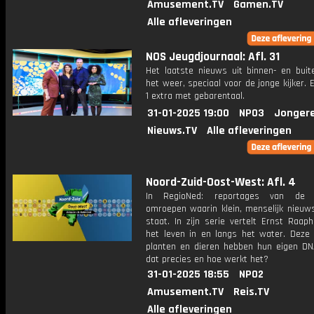
Amusement.TV
Gamen.TV
Alle afleveringen
NOS Jeugdjournaal: Afl. 31
Het laatste nieuws uit binnen- en buit
het weer, speciaal voor de jonge kijker.
1 extra met gebarentaal.
31-01-2025 19:00
NPO3
Jonger
Nieuws.TV
Alle afleveringen
Noord-Zuid-Oost-West: Afl. 4
In RegioNed: reportages van de r
omroepen waarin klein, menselijk nieuws
staat. In zijn serie vertelt Ernst Raap
het leven in en langs het water. Deze k
planten en dieren hebben hun eigen DN
dat precies en hoe werkt het?
31-01-2025 18:55
NPO2
Amusement.TV
Reis.TV
Alle afleveringen