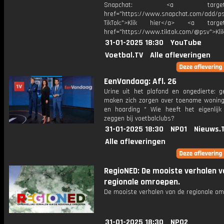
Snapchat: <a target="_
href="https://www.snapchat.com/add/p
TikTok:">Klik hier</a> <a target=
href="https://www.tiktok.com/@psv">Klik
31-01-2025 18:30
YouTube
Voetbal.TV
Alle afleveringen
EenVandaag: Afl. 26
Urine uit het plafond en ongedierte: 
maken zich zorgen over toename woningv
en hoarding * Wie heeft het eigenlijk
zeggen bij voetbalclubs?
31-01-2025 18:30
NPO1
Nieuws.
Alle afleveringen
RegioNED: De mooiste verhalen v
regionale omroepen.
De mooiste verhalen van de regionale om
31-01-2025 18:30
NPO2