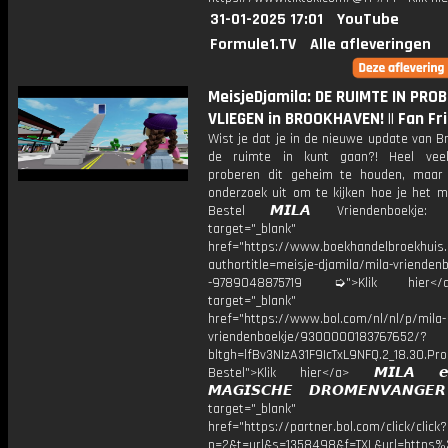
31-01-2025 17:01
YouTube
Formule1.TV
Alle afleveringen
MeisjeDjamila: DE RUIMTE IN PRO
VLIEGEN in BROOKHAVEN! || Fan Fr
Wist je dat je in de nieuwe update van 
de ruimte in kunt gaan?! Heel veel
proberen dit geheim te houden, maar
onderzoek uit om te kijken hoe je het m
Bestel 𝙈𝙄𝙇𝘼 Vriendenboekj
target="_blank"
href="https://www.boekhandelbroekhuis.
authortitle=meisje-djamila/mila-vriendenb
-9789048875719 ➭">Klik hier
target="_blank"
href="https://www.bol.com/nl/nl/p/mila-
vriendenboekje/9300000183767652/?
bltgh=lfBv3NIzA31F9IcTxL9NFQ.2_18.30.Pro
Bestel">Klik hier</a> 𝙈𝙄𝙇𝘼 
𝙈𝘼𝙂𝙄𝙎𝘾𝙃𝙀 𝘿𝙍𝙊𝙈𝙀𝙉𝙑𝘼𝙉𝙂
target="_blank"
href="https://partner.bol.com/click/click?
p=2&t=url&s=1358498&f=TXL&url=http