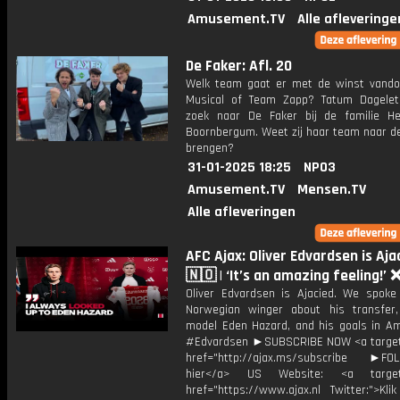
Amusement.TV
Alle afleveringe
De Faker: Afl. 20
Welk team gaat er met de winst vand
Musical of Team Zapp? Tatum Dagele
zoek naar De Faker bij de familie Hel
Boornbergum. Weet zij haar team naar de
brengen?
31-01-2025 18:25
NPO3
Amusement.TV
Mensen.TV
Alle afleveringen
AFC Ajax: Oliver Edvardsen is Aja
🇳🇴 | ‘It’s an amazing feeling!’
Oliver Edvardsen is Ajacied. We spoke
Norwegian winger about his transfer,
model Eden Hazard, and his goals in A
#Edvardsen ►SUBSCRIBE NOW <a target
href="http://ajax.ms/subscribe ►FOL
hier</a> US Website: <a target=
href="https://www.ajax.nl Twitter:">Kli