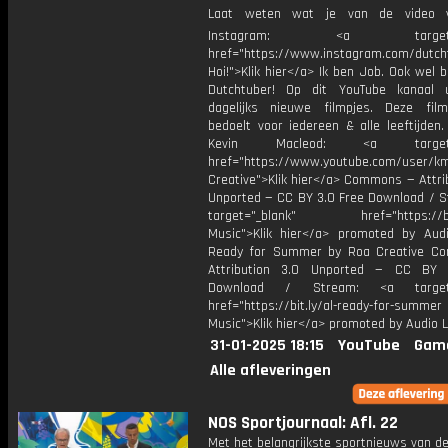
Laat weten wat je van de video v
Instagram: <a target="_
href="https://www.instagram.com/dutch
Hoi!">Klik hier</a> Ik ben Job. Ook wel 
Dutchtuber! Op dit YouTube kanaal 
dagelijks nieuwe filmpjes. Deze film
bedoelt voor iedereen & alle leeftijden
Kevin Macleod: <a target="
href="https://www.youtube.com/user/k
Creative">Klik hier</a> Commons — Attri
Unported — CC BY 3.0 Free Download / S
target="_blank" href="https://bit.
Music">Klik hier</a> promoted by Audi
Ready for Summer by Roa Creative C
Attribution 3.0 Unported — CC BY 
Download / Stream: <a target="
href="https://bit.ly/al-ready-for-summer
Music">Klik hier</a> promoted by Audio L
31-01-2025 18:15
YouTube
Gam
Alle afleveringen
NOS Sportjournaal: Afl. 22
Met het belangrijkste sportnieuws van de