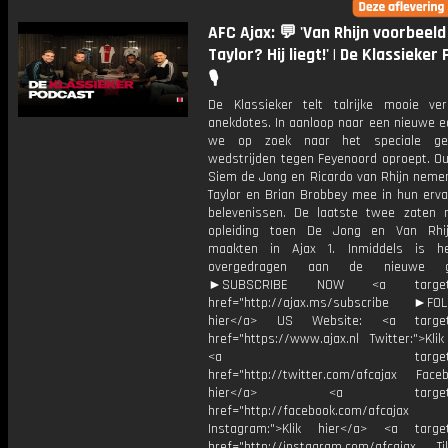
AFC Ajax: 💬 'Van Rhijn voorbeeld
Taylor? Hij liegt!' | De Klassieker
🎙️
De Klassieker telt talrijke mooie ve
anekdotes. In aanloop naar een nieuwe e
we op zoek naar het speciale ge
wedstrijden tegen Feyenoord oproept. Ou
Siem de Jong en Ricardo van Rhijn neme
Taylor en Brian Brobbey mee in hun erva
belevenissen. De laatste twee zaten 
opleiding toen De Jong en Van Rhij
maakten in Ajax 1. Inmiddels is he
overgedragen aan de nieuwe gen
►SUBSCRIBE NOW <a target="
href="http://ajax.ms/subscribe ►FOL
hier</a> US Website: <a target=
href="https://www.ajax.nl Twitter:">Kli
<a target="_bl
href="http://twitter.com/afcajax Facebo
hier</a> <a target="_
href="http://facebook.com/afcajax
Instagram:">Klik hier</a> <a target
href="http://instagram.com/afcajax TikT