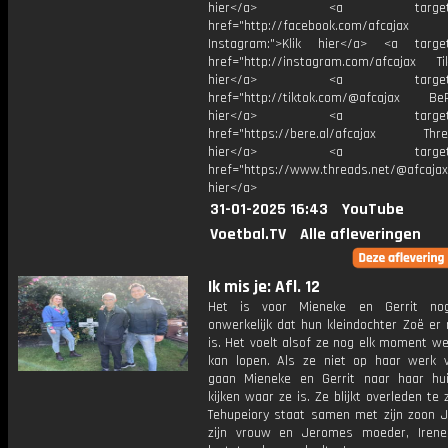
hier</a> <a target="_
href="http://facebook.com/afcajax
Instagram:">Klik hier</a> <a target
href="http://instagram.com/afcajax TikT
hier</a> <a target="_
href="http://tiktok.com/@afcajax BeRe
hier</a> <a target="_
href="https://bere.al/afcajax Threa
hier</a> <a target="_
href="https://www.threads.net/@afcajax
hier</a>
31-01-2025 16:43
YouTube
Voetbal.TV
Alle afleveringen
Ik mis je: Afl. 12
Het is voor Mieneke en Gerrit no
onwerkelijk dat hun kleindochter Zoë er
is. Het voelt alsof ze nog elk moment w
kan lopen. Als ze niet op haar werk ve
gaan Mieneke en Gerrit naar haar h
kijken waar ze is. Ze blijkt overleden te z
Tehupeiory staat samen met zijn zoon J
zijn vrouw en Jeromes moeder, Irene