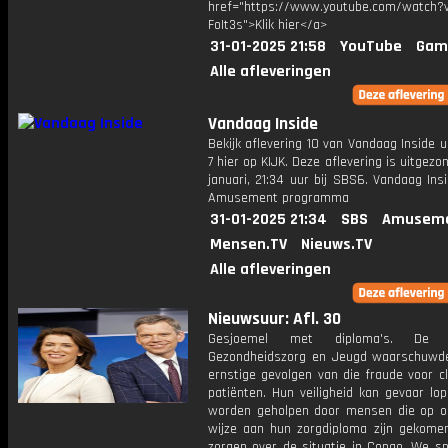
href="https://www.youtube.com/watch?v
FoIt3s">Klik hier</a>
31-01-2025 21:58
YouTube
Gam
Alle afleveringen
Vandaag Inside
Bekijk aflevering 10 van Vandaag Inside u
7 hier op KIJK. Deze aflevering is uitgezo
januari, 21:34 uur bij SBS6. Vandaag Ins
Amusement programma
31-01-2025 21:34
SBS
Amuseme
Mensen.TV
Nieuws.TV
Alle afleveringen
Nieuwsuur: Afl. 30
Gesjoemel met diploma's. De In
Gezondheidszorg en Jeugd waarschuwd
ernstige gevolgen van die fraude voor c
patiënten. Hun veiligheid kan gevaar lo
worden geholpen door mensen die op o
wijze aan hun zorgdiploma zijn gekomen
zorgen over de situatie in Congo. We s