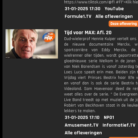
https://www.tiktok.com/@f1 #F1">Klik hi
31-01-2025 17:30
YouTube
Formule1.TV
Alle afleveringen
Tijd voor MAX: Afl. 20
Oud-wielerprof Hennie Kuiper vertelt ons 
de nieuwe documentaire Merckx, w
sportcarrière van Eddy Merckx, de 
wielrenner aller tijden, wordt geportrett
gloednieuwe serie Welkom in de jaren
van Niek Barendsen is vanaf zaterdag te
Loes Luca speelt erin mee. Beiden zijn 
Vrijdag viert Prinses Beatrix haar 87e 
en vanaf dan is ook de serie Beatrix t
Videoland. Sam Hoevenaar deed de re
weet alles over de serie. * De Evergree
Live Band treedt op met muziek uit de j
Robèrt van Beckhoven staat in de keuke
lekkers te maken.
31-01-2025 17:10
NPO1
Amusement.TV
Informatief.TV
Alle afleveringen