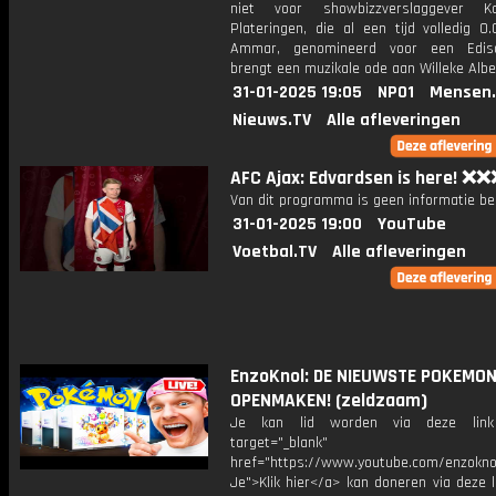
niet voor showbizzverslaggever 
Plateringen, die al een tijd volledig 0.
Ammar, genomineerd voor een Ediso
brengt een muzikale ode aan Willeke Alber
31-01-2025 19:05
NPO1
Mensen.
Nieuws.TV
Alle afleveringen
AFC Ajax: Edvardsen is here! ❌
Van dit programma is geen informatie be
31-01-2025 19:00
YouTube
Voetbal.TV
Alle afleveringen
EnzoKnol: DE NIEUWSTE POKEMON
OPENMAKEN! (zeldzaam)
Je kan lid worden via deze lin
target="_blank"
href="https://www.youtube.com/enzoknol
Je">Klik hier</a> kan doneren via deze 