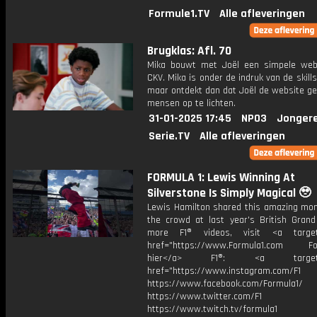
Formule1.TV
Alle afleveringen
Brugklas: Afl. 70
Mika bouwt met Joël een simpele web
CKV. Mika is onder de indruk van de skills
maar ontdekt dan dat Joël de website ge
mensen op te lichten.
31-01-2025 17:45
NPO3
Jonger
Serie.TV
Alle afleveringen
FORMULA 1: Lewis Winning At
Silverstone Is Simply Magical 🥹
Lewis Hamilton shared this amazing mo
the crowd at last year's British Grand 
more F1® videos, visit <a target=
href="https://www.Formula1.com Fol
hier</a> F1®: <a target="_
href="https://www.instagram.com/F1
https://www.facebook.com/Formula1/
https://www.twitter.com/F1
https://www.twitch.tv/formula1