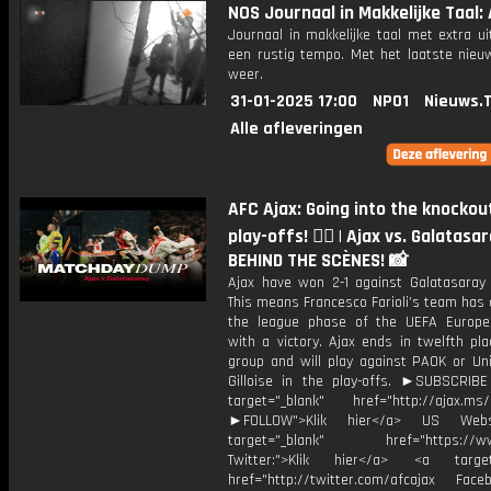
NOS Journaal in Makkelijke Taal: 
Journaal in makkelijke taal met extra ui
een rustig tempo. Met het laatste nieu
weer.
31-01-2025 17:00
NPO1
Nieuws.
Alle afleveringen
AFC Ajax: Going into the knockou
play-offs! ❤️‍🔥 | Ajax vs. Galatasa
BEHIND THE SCÈNES! 📸
Ajax have won 2-1 against Galatasaray
This means Francesco Farioli’s team has
the league phase of the UEFA Europ
with a victory. Ajax ends in twelfth pl
group and will play against PAOK or Uni
Gilloise in the play-offs. ►SUBSCRI
target="_blank" href="http://ajax.ms/
►FOLLOW">Klik hier</a> US Webs
target="_blank" href="https://www
Twitter:">Klik hier</a> <a target=
href="http://twitter.com/afcajax Facebo