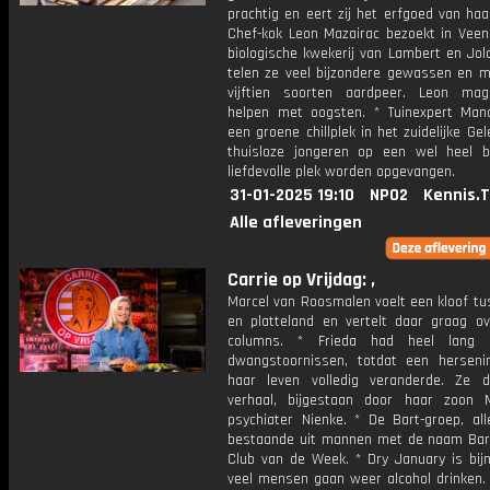
prachtig en eert zij het erfgoed van haa
Chef-kok Leon Mazairac bezoekt in Veen
biologische kwekerij van Lambert en Jol
telen ze veel bijzondere gewassen en ma
vijftien soorten aardpeer. Leon ma
helpen met oogsten. * Tuinexpert Ma
een groene chillplek in het zuidelijke Ge
thuisloze jongeren op een wel heel bi
liefdevolle plek worden opgevangen.
31-01-2025 19:10
NPO2
Kennis.
Alle afleveringen
Carrie op Vrijdag: ,
Marcel van Roosmalen voelt een kloof tu
en platteland en vertelt daar graag ove
columns. * Frieda had heel lang 
dwangstoornissen, totdat een herseni
haar leven volledig veranderde. Ze 
verhaal, bijgestaan door haar zoon 
psychiater Nienke. * De Bart-groep, al
bestaande uit mannen met de naam Bart
Club van de Week. * Dry January is bijn
veel mensen gaan weer alcohol drinken. 