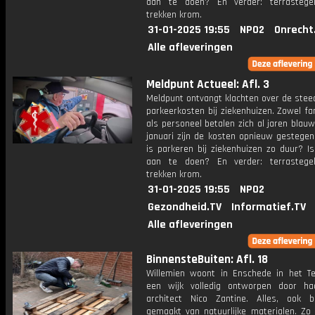
aan te doen? En verder: terrastege
trekken krom.
31-01-2025 19:55
NPO2
Onrecht
Alle afleveringen
Meldpunt Actueel: Afl. 3
Meldpunt ontvangt klachten over de stee
parkeerkosten bij ziekenhuizen. Zowel fa
als personeel betalen zich al jaren blau
januari zijn de kosten opnieuw gestege
is parkeren bij ziekenhuizen zo duur? Is
aan te doen? En verder: terrastege
trekken krom.
31-01-2025 19:55
NPO2
Gezondheid.TV
Informatief.TV
Alle afleveringen
BinnensteBuiten: Afl. 18
Willemien woont in Enschede in het Te
een wijk volledig ontworpen door ha
architect Nico Zantine. Alles, ook b
gemaakt van natuurlijke materialen. Zo