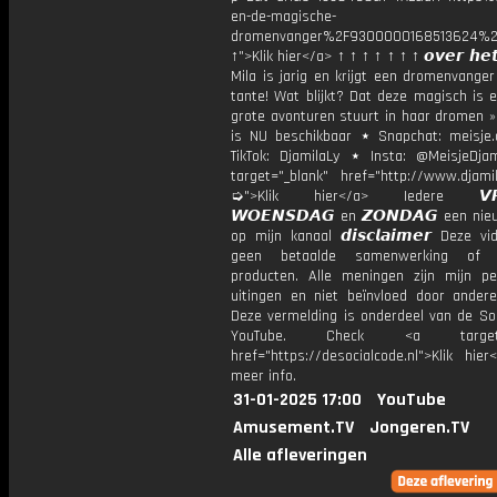
en-de-magische-
dromenvanger%2F9300000168513624%2
↑">Klik hier</a> ↑ ↑ ↑ ↑ ↑ ↑ ↑ 𝙤𝙫𝙚𝙧 𝙝𝙚𝙩
Mila is jarig en krijgt een dromenvange
tante! Wat blijkt? Dat deze magisch is 
grote avonturen stuurt in haar dromen »
is NU beschikbaar ⋆ Snapchat: meisje.
TikTok: DjamilaLy ⋆ Insta: @MeisjeDja
target="_blank" href="http://www.djamil
➭">Klik hier</a> Iedere 𝙑𝙍𝙄
𝙒𝙊𝙀𝙉𝙎𝘿𝘼𝙂 en 𝙕𝙊𝙉𝘿𝘼𝙂 een ni
op mijn kanaal 𝙙𝙞𝙨𝙘𝙡𝙖𝙞𝙢𝙚𝙧 Deze v
geen betaalde samenwerking of 
producten. Alle meningen zijn mijn per
uitingen en niet beïnvloed door andere 
Deze vermelding is onderdeel van de Soc
YouTube. Check <a target="
href="https://desocialcode.nl">Klik hie
meer info.
31-01-2025 17:00
YouTube
Amusement.TV
Jongeren.TV
Alle afleveringen