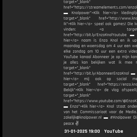
target="_blank"
href="https://streamelements.com/enzok
▬ Knolpower">Klik hier</a> kleding
target="_blank" href="http://www.kno
Ik">Klik hier</a> speel ook games! Die k
vinden: <a target="_b
href="http://bit.ly/EnzoKnolYoutube ▬ M
hier</a> naam is Enzo Knol en ik up
maandag en woensdag om 4 uur een we
elke zondag om 10 uur een extra vide
YouTube kanaal Abonneer je op mijn kan
je alles kan bekijken wat ik mee 
target="_blank"
href="http://bit.ly/AbonneerEnzoKnol ▬ 
hier</a> mij ook op social me
target="_blank" href="https://enzo.kno
Bekijk">Klik hier</a> de vlog afspeelli
target="_blank"
href="https://www.youtube.com/@EnzoKn
▬ Enzo">Klik hier</a> Knol staat onder
van het Commissariaat voor de Media.
zakelijk@knolpower.nl ▬ #Knolpower Di
peace ✌
31-01-2025 19:00
YouTube