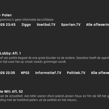
- Polen
ogramma is geen informatie beschikbaar
026 23:45
Ziggo
Voetbal.TV
Sporten.TV
Alle afleveri
Lobby: Afl. 1
ef van politie begaat de ene grote blunder na de andere. Daardoor heeft de agen
en tijd waar het op straat steeds grimmiger wordt.
026 22:35
NPO2
Informatief.TV
Politiek.TV
Alle aflev
e Wit: Afl. 52
ver de actualiteit. Aan tafel voeren afwisselend Jeroen Pauw en Tim de Wit het g
ding met de hoofdrolspelers uit de politiek en het nieuws.