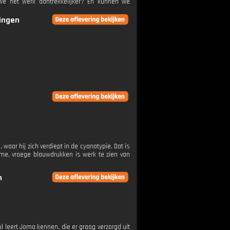
e het werk aantrekkelijker? En kunnen we
ringen
ar hij zich verdiept in de cyanotypie. Dat is
ame, vroege blauwdrukken is werk te zien van
n
l leert Joma kennen, die er graag verzorgd uit