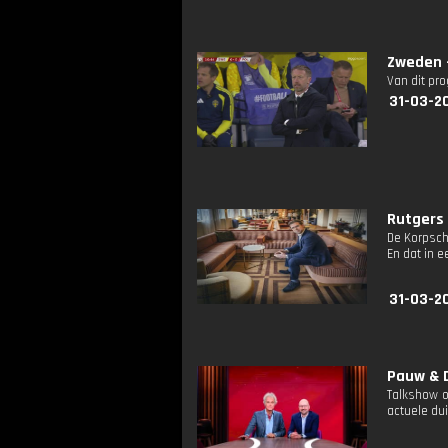
Zweden 
Van dit pr
31-03-2
Rutgers 
De Korpsch
En dat in e
31-03-2
Pauw & D
Talkshow o
actuele dui