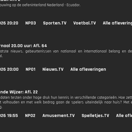
uwing op de oefeninterland Nederland - Ecuador.
026 20:20
NPO3
Sporten.TV
Voetbal.TV
Alle afleveri
naal 20.00 uur: Afl. 64
aatste nieuws, gebeurtenissen van nationaal en internationaal belang en d
l.
026 20:00
NPO1
Nieuws.TV
Alle afleveringen
nde Wijzer: Afl. 22
daten testen onder hoge druk hun kennis in verschillende categorieën. Hoe zette
t volhouden en met welk bedrag gaan de spelers uiteindelijk naar huis? Met 
g.
026 19:55
NPO2
Amusement.TV
Spelletjes.TV
Alle af