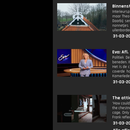
Binnenst
Interieurs
maar Theo-
Daarbij se
nonnetjes 
uilenborde
31-03-20
Eva: Afl.
Politiek D
beneden. W
Het is de 
coverde h
Kamerleden 
31-03-2
The atti
'How could
the chestnu
cage. Only 
Frank refle
31-03-2