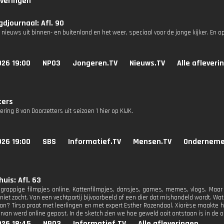
everingen
djournaal: Afl. 90
 nieuws uit binnen- en buitenland en het weer, speciaal voor de jonge kijker. En o
026 19:00
NPO3
Jongeren.TV
Nieuws.TV
Alle afleveri
ters
vering 8 van Doorzetters uit seizoen 1 hier op KIJK.
026 19:00
SBS
Informatief.TV
Mensen.TV
Onderneme
huis: Afl. 63
el grappige filmpjes online. Kattenfilmpjes, dansjes, games, memes, vlogs. Maa
iet zocht. Van een vechtpartij bijvoorbeeld of een dier dat mishandeld wordt. Wat d
? Tirsa praat met leerlingen en met expert Esther Rozendaal. Xiorèse maakte het
rvan werd online gepost. In de sketch zien we hoe geweld ooit ontstaan is in de oe
026 18:45
NPO3
Informatief.TV
Alle afleveringen