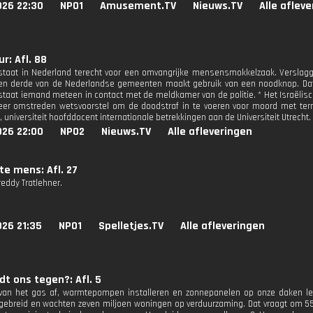
026 22:30
NPO1
Amusement.TV
Nieuws.TV
Alle aflev
r: Afl. 88
staat in Nederland terecht voor een omvangrijke mensensmokkelzaak. Verslagge
Een derde van de Nederlandse gemeenten maakt gebruik van een noodknop. Dat b
taat iemand meteen in contact met de meldkamer van de politie. * Het Israëlis
er omstreden wetsvoorstel om de doodstraf in te voeren voor moord met terro
 universiteit hoofddocent internationale betrekkingen aan de Universiteit Utrecht.
026 22:00
NPO2
Nieuws.TV
Alle afleveringen
te mens: Afl. 27
reddy Tratlehner.
026 21:35
NPO1
Spelletjes.TV
Alle afleveringen
t ons tegen?: Afl. 5
van het gas af, warmtepompen installeren en zonnepanelen op onze daken legge
gebreid en wachten zeven miljoen woningen op verduurzaming. Dat vraagt om 55