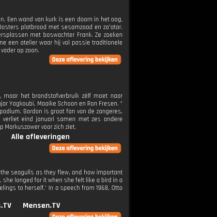
n. Een wand van kurk is een doorn in het oog,
 Oosters platbrood met sesamzaad en za'atar.
rdersplassen met boswachter Frank. Ze zoeken
e een atelier waar hij vol passie traditionele
 vader op zoon.
f, maar het brandstofverbruik zélf moet naar
jar Yagkoubi, Maaike Schoon en Ron Fresen. *
podium. Gordon is groot fan van de zangeres,
 verliet eind januari samen met zes andere
p Markuszower voor zich ziet.
Alle afleveringen
 the seagulls as they flew, and how important
 she longed for it when she felt like a bird in a
lings to herself.' In a speech from 1968, Otto
.TV
Mensen.TV