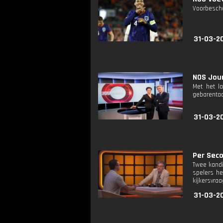
Voorbescho
31-03-2
NOS Jour
Met het l
gebarentaa
31-03-2
Per Seco
Twee kandi
spelers he
kijkersvraa
31-03-2