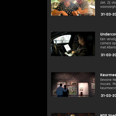
ziet. Zij 
woonzorghu
31-03-2
Undercov
Een vervol
camera op 
met Alberto
31-03-2
Keurmees
Gewone Ned
musea. Ma
keurmeeste
31-03-2
NOS Voet