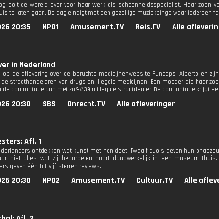
vloog ooit de wereld over voor haar werk als schoonheidsspecialist. Haar zoon 
is te laten gaan. De dag eindigt met een gezellige muziekbingo waar iedereen f
026 20:35
NPO1
Amusement.TV
Reis.TV
Alle afleveri
er in Nederland
g op de aflevering over de beruchte medicijnenwebsite Funcaps. Alberto en zij
de straathandelaren van drugs en illegale medicijnen. Een moeder die haar zo
 de confrontatie aan met zo&#39;n illegale straatdealer. De confrontatie krijgt 
026 20:30
SBS
Onrecht.TV
Alle afleveringen
ters: Afl. 1
erlanders ontdekken wat kunst met hen doet. Twaalf duo's geven hun ongezou
ar niet alles wat zij beoordelen hoort daadwerkelijk in een museum thuis.
rs geven één-tot-vijf-sterren reviews.
026 20:30
NPO2
Amusement.TV
Cultuur.TV
Alle afle
bal: Afl. 2