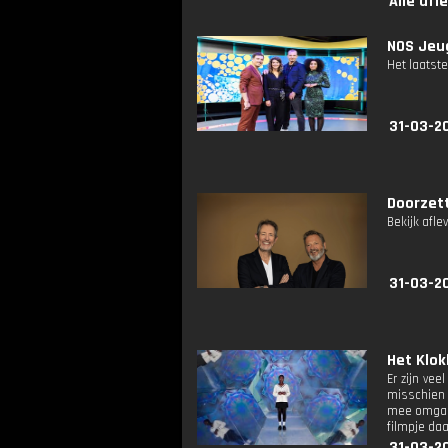
Alle afl
NOS Jeug
Het laatste
31-03-2
Doorzet
Bekijk afle
31-03-2
Het Klok
Er zijn ve
misschien n
mee omgaan
filmpje daa
31-03-2