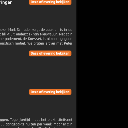
eringen
ver Mark Schrader volgt de zaak en is in de
lijkt uit onderzoek van Nieuwsuur. Met zo'n
che parlement, de Knesset, is akkoord gegaan
ristisch motief. We praten erover met Peter
n. Tegelijkertijd moet het elektriciteitsnet
00 aangepakte huizen per week, maar er zijn