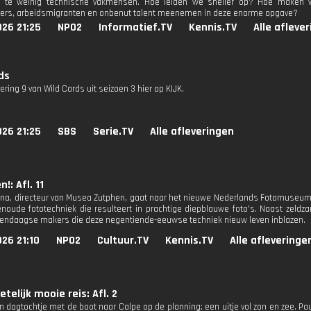
 te weinig technische vakmensen. Hoe leiden we sneller op? Hoe maken w
mers, arbeidsmigranten en onbenut talent meenemen in deze enorme opgave?
26 21:25
NPO2
Informatief.TV
Kennis.TV
Alle afleve
ds
vering 9 van Wild Cards uit seizoen 3 hier op KIJK.
26 21:25
SBS
Serie.TV
Alle afleveringen
n!: Afl. 11
ina, directeur van Musea Zutphen, gaat naar het nieuwe Nederlands Fotomuseum, wa
oude fototechniek die resulteert in prachtige diepblauwe foto's. Naast zeldz
edendaagse makers die deze negentiende-eeuwse techniek nieuw leven inblazen.
26 21:10
NPO2
Cultuur.TV
Kennis.TV
Alle afleveringe
telijk mooie reis: Afl. 2
n dagtochtje met de boot naar Calpe op de planning; een uitje vol zon en zee. Pau