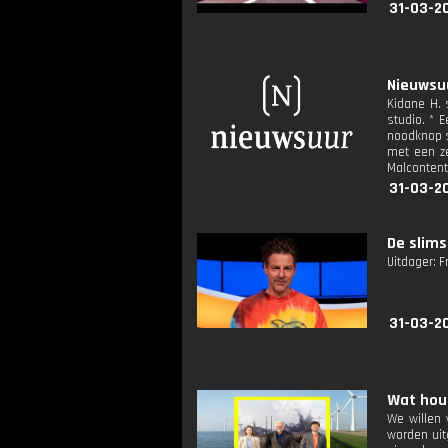
31-03-2
Nieuwsuu
Kidane H. 
studio. * 
noodknop s
met een ze
Malcontent,
31-03-2
De slims
Uitdager: F
31-03-2
Wat houd
We willen 
worden uit