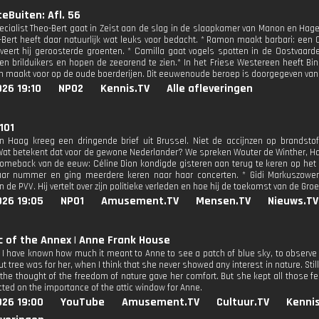
eBuiten: Afl. 56
pecialist Theo-Bert gaat in Zeist aan de slag in de slaapkamer van Manon en Hage
Bert heeft daar natuurlijk wat leuks voor bedacht. * Ramon maakt barbari: een
rveert hij geroosterde groenten. * Camilla gaat vogels spotten in de Oostvaa
en brilduikers en hopen de zeearend te zien.* In het Friese Westereen heeft Binn
n maakt voor op de oude boerderijen. Dit eeuwenoude beroep is doorgegeven van
26 19:10
NPO2
Kennis.TV
Alle afleveringen
 101
en Haag kreeg een dringende brief uit Brussel. Niet de accijnzen op brandsto
at betekent dat voor de gewone Nederlander? We spreken Wouter de Winther, Ha
comeback van de eeuw: Céline Dion kondigde gisteren aan terug te keren op het 
aar nummer en ging meerdere keren naar haar concerten. * Gidi Markuszower
de PVV. Hij vertelt over zijn politieke verleden en hoe hij de toekomst van de Groe
026 19:05
NPO1
Amusement.TV
Mensen.TV
Nieuws.TV
c of the Annex | Anne Frank House
 I have known how much it meant to Anne to see a patch of blue sky, to observe
t tree was for her, when I think that she never showed any interest in nature. Still,
the thought of the freedom of nature gave her comfort. But she kept all those fee
cted on the importance of the attic window for Anne.
026 19:00
YouTube
Amusement.TV
Cultuur.TV
Kennis