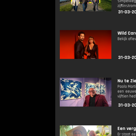
simpelweg
zij¶instro
31-03-20
Wild Car
Bekijk afle
31-03-20
Nu te Zie
Paolo Mart
een eeuwen
vijftien h
31-03-20
Een verge
Er staat ee