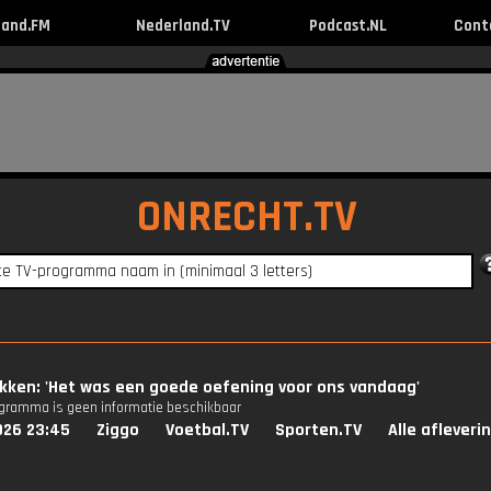
land.FM
Nederland.TV
Podcast.NL
Cont
ONRECHT.TV
kken: 'Het was een goede oefening voor ons vandaag'
ogramma is geen informatie beschikbaar
026 23:45
Ziggo
Voetbal.TV
Sporten.TV
Alle afleveri