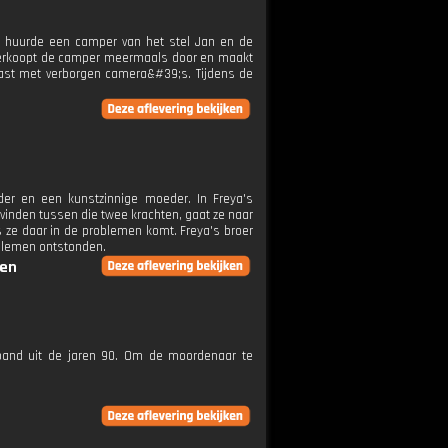
ij huurde een camper van het stel Jan en de
j verkoopt de camper meermaals door en maakt
vast met verborgen camera&#39;s. Tijdens de
ader en een kunstzinnige moeder. In Freya's
 vinden tussen die twee krachten, gaat ze naar
s ze daar in de problemen komt. Freya's broer
oblemen ontstonden.
gen
yband uit de jaren 90. Om de moordenaar te