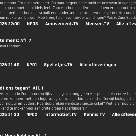
an droomt. Tot alles verandert. Op haar negentiende raakt ze onverwacht zwange
ap op de voet. Inmiddels leeft Zaar van haar carrière als influencer en praat ze
r die perfecte beelden schuilt een ander verhaal; over een meisje dat zich nooit
 ban raakte van blowen. Hoe kreeg haar leven zoveel wendingen? Wie is Zaar Go
026 22:00
NPO3
Amusement.TV
Mensen.TV
Alle afle
te mens: Afl. 7
Maya Eksteen.
026 21:40
NPO1
Spelletjes.TV
Alle afleveringen
t ons tegen?: Afl. 1
rs kopen in Europa nauwelijks biologisch: nog geen vier procent van onze boo
oeren kampen met een lage vraag en zo blijft bio een niche. Terwijl biologisch
 voor natuur en bodem. Hoe doorbreken we deze vicieuze cirkel? Wat is er nodig o
ekend te maken voor een grote groep Nederlanders?
026 21:30
NPO2
Informatief.TV
Kennis.TV
Alle afleve
et Maar Hebben: Afl. 4