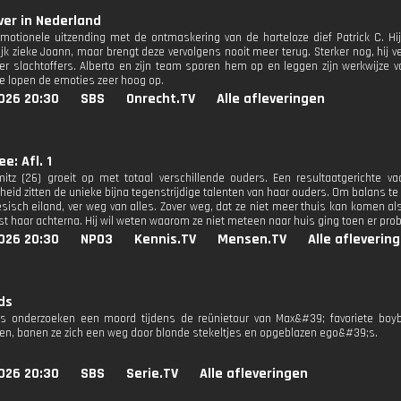
er in Nederland
motionele uitzending met de ontmaskering van de harteloze dief Patrick C. H
jk zieke Joann, maar brengt deze vervolgens nooit meer terug. Sterker nog, hi
r slachtoffers. Alberto en zijn team sporen hem op en leggen zijn werkwijze 
ie lopen de emoties zeer hoog op.
026 20:30
SBS
Onrecht.TV
Alle afleveringen
e: Afl. 1
itz (26) groeit op met totaal verschillende ouders. Een resultaatgerichte v
heid zitten de unieke bijna tegenstrijdige talenten van haar ouders. Om balans te
sisch eiland, ver weg van alles. Zover weg, dat ze niet meer thuis kan komen al
ist haar achterna. Hij wil weten waarom ze niet meteen naar huis ging toen er pr
026 20:30
NPO3
Kennis.TV
Mensen.TV
Alle afleverin
ds
lis onderzoeken een moord tijdens de reünietour van Max&#39; favoriete bo
n, banen ze zich een weg door blonde stekeltjes en opgeblazen ego&#39;s.
026 20:30
SBS
Serie.TV
Alle afleveringen