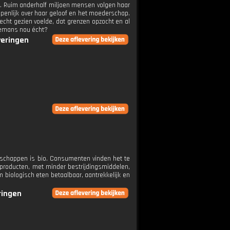
r. Ruim anderhalf miljoen mensen volgen haar
 openlijk over haar geloof en het moederschap.
 echt gezien voelde, dat grenzen opzocht en al
edemans nou écht?
veringen
dschappen is bio. Consumenten vinden het te
e producten, met minder bestrijdingsmiddelen,
m biologisch eten betaalbaar, aantrekkelijk en
ringen