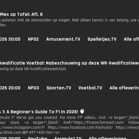
Mes op Tafel: Afl. 6
 pokeren met de antwoorden op vragen. Niet alleen kennis is van belang, wie 
fen.
026 20:00
NPO2
Amusement.TV
Spelletjes.TV
Alle a
walificatie Voetbal: Nabeschouwing op deze WK-kwalificatiewe
ing op deze WK-kwalificatiewedstrijd.
026 20:00
NPO3
Sporten.TV
Voetbal.TV
Alle afleveri
1: A Beginner's Guide To F1 In 2026! 🧠
mula 1? We've got you covered. For more F1® videos, visit: <a target="_blank
our store: <a target="_blank" href="https://f1store.formula1.com/ Follo
s://www.instagram.com/F1 https://www.facebook.com/Formula1/ https://www.tw
w.tiktok.com/@f1 #F1">Klik hier</a>
026 20:00
YouTube
Formule1.TV
Alle afleveringen