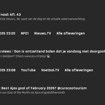
naal: Afl. 43
atste nieuws, de sport van de dag en de actuele weersverwachting.
026 23:20
NPO1
Nieuws.TV
Alle afleveringen
erviews | 'Dan is ontzettend balen dat je vandaag niet doorgaat
's bekijken? Check www.psv.nl/play! 💻
026 23:08
YouTube
Voetbal.TV
Alle afleveringen
: Best Ajax goal of February 2026? @curacaotourism
n our Goal of the Month via Ajax.nl/goalofthemonth