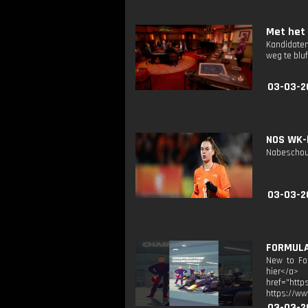
Met het 
Kandidaten
weg te bluf
03-03-2
NOS WK-k
Nabeschouw
03-03-2
FORMULA 
New to For
hier</a> 
href="http
https://ww
03-03-2