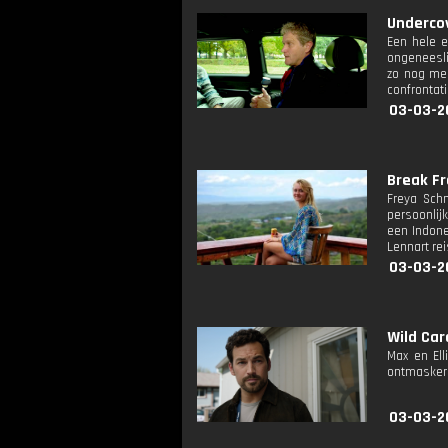
Undercov
Een hele e
ongeneesli
zo nog mee
confrontat
03-03-2
Break Fre
Freya Schm
persoonlijk
een Indone
Lennart re
03-03-2
Wild Car
Max en El
ontmaskere
03-03-2