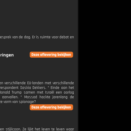
esprek van de dag. Er is ruimte voor debat en
eringen
n verschillende EU-landen met verschillende
rrespondent Saskia Dekkers. * Einde aan het
 Donald Trump samen met Israël een oorlog
 aanvallen. * Mossad hackte jarenlang de
eze vorm van spionage?
stijlicoon. Ze lijkt het leven te leven waar