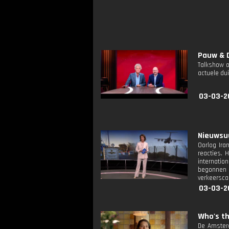
Pauw & D
Talkshow o
actuele dui
03-03-2
Nieuwsuu
Oorlog Ira
reacties. 
internati
begonnen 
verkeersca
03-03-2
Who's tha
De Amsterd