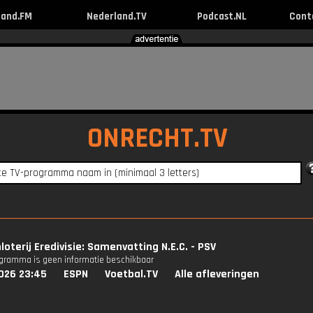
land.FM
Nederland.TV
Podcast.NL
Cont
ONRECHT.TV
loterij Eredivisie: Samenvatting N.E.C. - PSV
ogramma is geen informatie beschikbaar
026 23:45
ESPN
Voetbal.TV
Alle afleveringen