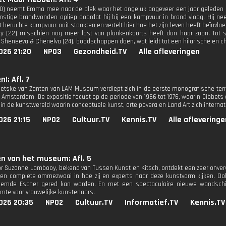
0) neemt Emma mee naar de plek waar het ongeluk ongeveer een jaar geleden 
rnstige brandwonden opliep doordat hij bij een kampvuur in brand vloog. Hij 
t beruchte kampvuur ooit stookten en vertelt hier hoe het zijn leven heeft beïnvl
y (22) misschien nog meer last van plankenkoorts heeft dan haar zoon. Tot 
 Sheneeva & Chenelva (24), boodschappen doen, wat leidt tot een hilarische en ch
026 21:20
NPO3
Gezondheid.TV
Alle afleveringen
n!: Afl. 7
Sietske van Zanten van LAM Museum verdiept zich in de eerste monografische tento
Amsterdam. De expositie focust op de periode van 1966 tot 1976, waarin Dibbets d
d in de kunstwereld waarin conceptuele kunst, arte povera en Land Art zich interna
026 21:15
NPO2
Cultuur.TV
Kennis.TV
Alle afleveringe
n van het museum: Afl. 5
r Suzanne Lambooy, bekend van Tussen Kunst en Kitsch, ontdekt een zeer onverw
en complete ommezwaai in hoe zij en experts naar deze kunstvorm kijken. Ook
oemde Escher gered kan worden. En met een spectaculaire nieuwe wandschi
ruimte voor vrouwelijke kunstenaars.
026 20:35
NPO2
Cultuur.TV
Informatief.TV
Kennis.TV