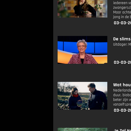
iedereen v
zwangersch
Maar achte
jong in de
03-03-2
De slims
Uitdager: 
03-03-2
Wat houd
Nederlande
duur, biob
beter zijn
vanzelfspr
03-03-2
Je Zal H