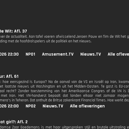
e Wit: Afl. 37
ver de actualiteit. Aan tafel voeren afwisselend Jeroen Pauw en Tim de Wit het g
ding met de hoofdrolspelers uit de politiek en het nieuws.
026 22:30
NPO1
Amusement.TV
Nieuws.TV
Alle aflev
r: Afl. 61
n: hoe eensgezind is Europa? Na de aanval van de VS en Israël op Iran, kwame
Het laatste nieuws uit Washington en uit het Midden-Oosten. Te gast is EU-co
onaal recht? Zonder toestemming van het Amerikaanse Congres of de VN is
met Iran. Het VN-handvest bepaalt dat landen elkaar niet zomaar mogen
mera's in Teheran. Dat onthult de Britse zakenkrant Financial Times. Hoe werkt d
026 22:00
NPO2
Nieuws.TV
Alle afleveringen
t girl?: Afl. 2
amse Zaar Goedemans is met haar uitgesproken stijl en brutale uitstraling een 