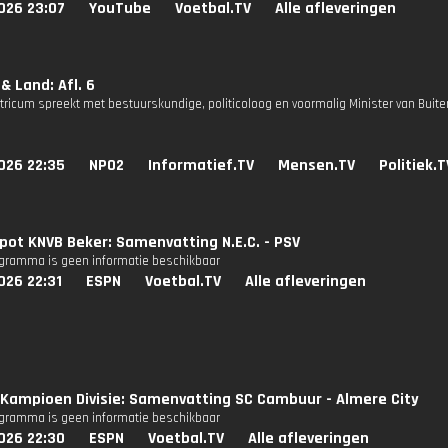
026 23:07
YouTube
Voetbal.TV
Alle afleveringen
& Land: Afl. 6
tricum spreekt met bestuurskundige, politicoloog en voormalig Minister van Buite
026 22:35
NPO2
Informatief.TV
Mensen.TV
Politiek.T
pot KNVB Beker: Samenvatting N.E.C. - PSV
ogramma is geen informatie beschikbaar
026 22:31
ESPN
Voetbal.TV
Alle afleveringen
Kampioen Divisie: Samenvatting SC Cambuur - Almere City
ogramma is geen informatie beschikbaar
026 22:30
ESPN
Voetbal.TV
Alle afleveringen