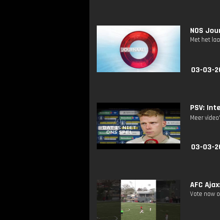
NOS Jour
Met het la
03-03-2
PSV: Int
Meer video
03-03-2
AFC Ajax
Vote now o