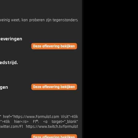
weinig weet, kan proberen zijn tegenstanders
fleveringen
dstrijd.
ngen
" href="https://www.Formula1.com Visit">Klik
w">Klik hier</a> F1®: <a target="_blank"
itter.com/F1 https://www.twitch.tv/formula1