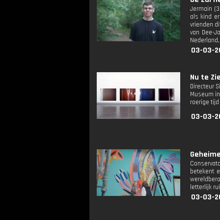
Jermain (3
als kind e
vrienden di
van Dee-Ja
Nederland,
03-03-2
Nu te Zie
Directeur 
Museum in 
roerige tij
03-03-2
Geheime
Conservato
betekent e
wereldber
letterlijk 
03-03-2