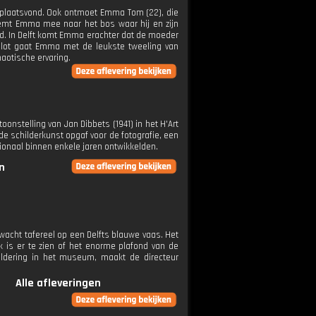
plaatsvond. Ook ontmoet Emma Tom (22), die
neemt Emma mee naar het bos waar hij en zijn
oed. In Delft komt Emma erachter dat de moeder
slot gaat Emma met de leukste tweeling van
aotische ervaring.
onstelling van Jan Dibbets (1941) in het H'Art
e schilderkunst opgaf voor de fotografie, een
tionaal binnen enkele jaren ontwikkelden.
n
acht tafereel op een Delfts blauwe vaas. Het
 is er te zien of het enorme plafond van de
ldering in het museum, maakt de directeur
Alle afleveringen