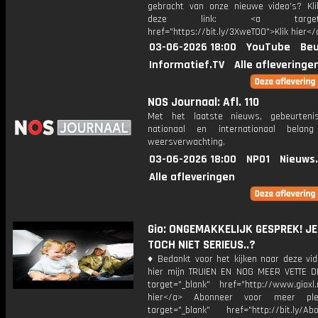
gebracht van onze nieuwe video's? Kl
deze link: <a target="_
href="https://bit.ly/3XweTO0">Klik hier</
03-06-2026 18:00
YouTube
Beu
Informatief.TV
Alle afleveringe
NOS Journaal: Afl. 110
Met het laatste nieuws, gebeurteni
nationaal en internationaal bela
weersverwachting.
03-06-2026 18:00
NPO1
Nieuws
Alle afleveringen
Gio: ONGEMAKKELIJK GESPREK! JE
TOCH NIET SERIEUS..?
♦ Bedankt voor het kijken naar deze vid
hier mijn TRUIEN EN NOG MEER VETTE D
target="_blank" href="http://www.gioxl.
hier</a> Abonneer voor meer ple
target="_blank" href="http://bit.ly/Ab