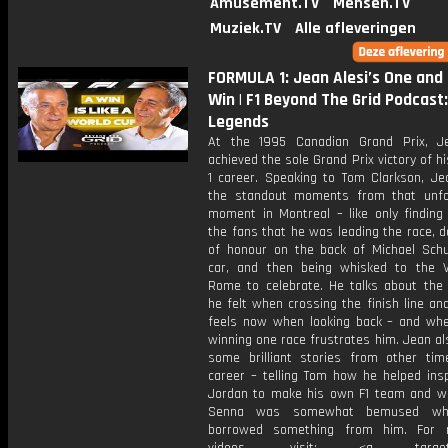
Amusement.TV
Mensen.TV
Muziek.TV
Alle afleveringen
FORMULA 1: Jean Alesi’s One and 
Win | F1 Beyond The Grid Podcast:
Legends
At the 1995 Canadian Grand Prix, J
achieved the sole Grand Prix victory of h
1 career. Speaking to Tom Clarkson, Jea
the standout moments from that unfo
moment in Montreal – like only finding
the fans that he was leading the race, d
of honour on the back of Michael Sch
car, and then being whisked to the V
Rome to celebrate. He talks about the
he felt when crossing the finish line a
feels now when looking back – and whe
winning one race frustrates him. Jean a
some brilliant stories from other tim
career – telling Tom how he helped insp
Jordan to make his own F1 team and w
Senna was somewhat bemused wh
borrowed something from him. For 