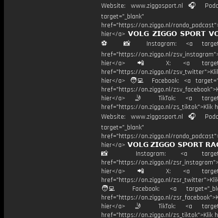
Website: www.ziggosport.nl 🎧 Podc
target="_blank"
href="https://on.ziggo.nl/rondo_podcast">
hier</a> 𝗩𝗢𝗟𝗚 𝗭𝗜𝗚𝗚𝗢 𝗦𝗣𝗢𝗥𝗧 𝗩
⚽️ 📸 Instagram: <a target="
href="https://on.ziggo.nl/zsv_instagram">
hier</a> 📲 X: <a target="
href="https://on.ziggo.nl/zsv_twitter">Kli
hier</a> 🧑‍💻 Facebook: <a target="
href="https://on.ziggo.nl/zsv_facebook">K
hier</a> 🤳 TikTok: <a target=
href="https://on.ziggo.nl/zs_tiktok">Klik h
Website: www.ziggosport.nl 🎧 Podc
target="_blank"
href="https://on.ziggo.nl/rondo_podcast">
hier</a> 𝗩𝗢𝗟𝗚 𝗭𝗜𝗚𝗚𝗢 𝗦𝗣𝗢𝗥𝗧 𝗥𝗔
📸 Instagram: <a target="_
href="https://on.ziggo.nl/zsr_instagram">
hier</a> 📲 X: <a target="
href="https://on.ziggo.nl/zsr_twitter">Kli
🧑‍💻 Facebook: <a target="_bla
href="https://on.ziggo.nl/zsr_facebook">K
hier</a> 🤳 TikTok: <a target=
href="https://on.ziggo.nl/zs_tiktok">Klik h