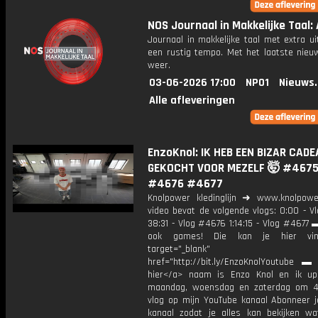
NOS Journaal in Makkelijke Taal: A
Journaal in makkelijke taal met extra ui
een rustig tempo. Met het laatste nieu
weer.
03-06-2026 17:00
NPO1
Nieuws
Alle afleveringen
EnzoKnol: IK HEB EEN BIZAR CAD
GEKOCHT VOOR MEZELF 🤯 #467
#4676 #4677
Knolpower kledinglijn ➜ www.knolpowe
video bevat de volgende vlogs: 0:00 - V
38:31 - Vlog #4676 1:14:15 - Vlog #4677 
ook games! Die kan je hier vin
target="_blank"
href="http://bit.ly/EnzoKnolYoutube ▬ M
hier</a> naam is Enzo Knol en ik up
maandag, woensdag en zaterdag om 4
vlog op mijn YouTube kanaal Abonneer j
kanaal zodat je alles kan bekijken w