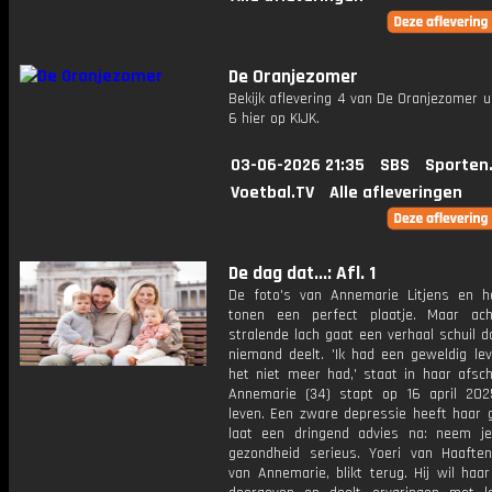
De Oranjezomer
Bekijk aflevering 4 van De Oranjezomer u
6 hier op KIJK.
03-06-2026 21:35
SBS
Sporten
Voetbal.TV
Alle afleveringen
De dag dat...: Afl. 1
De foto's van Annemarie Litjens en h
tonen een perfect plaatje. Maar ac
stralende lach gaat een verhaal schuil 
niemand deelt. 'Ik had een geweldig lev
het niet meer had,' staat in haar afsch
Annemarie (34) stapt op 16 april 202
leven. Een zware depressie heeft haar g
laat een dringend advies na: neem j
gezondheid serieus. Yoeri van Haaften
van Annemarie, blikt terug. Hij wil haa