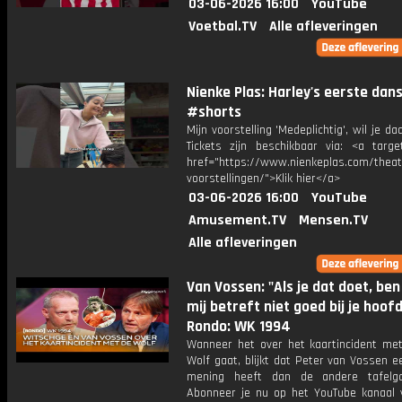
03-06-2026 16:00
YouTube
Voetbal.TV
Alle afleveringen
Nienke Plas: Harley's eerste dans
#shorts
Mijn voorstelling 'Medeplichtig', wil je daa
Tickets zijn beschikbaar via: <a target
href="https://www.nienkeplas.com/theat
voorstellingen/">Klik hier</a>
03-06-2026 16:00
YouTube
Amusement.TV
Mensen.TV
Alle afleveringen
Van Vossen: "Als je dat doet, ben
mij betreft niet goed bij je hoofd
Rondo: WK 1994
Wanneer het over het kaartincident me
Wolf gaat, blijkt dat Peter van Vossen 
mening heeft dan de andere tafelg
Abonneer je nu op het YouTube kanaal 