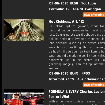
03-06-2026 18:50
YouTube
Formule1.TV
Alle afleveringen
Het Klokhuis: Afl. 112
De roltrap lijkt zo gewoon, maar toe
bestond, vonden mensen hem juist sp
luxe. De allereerste werd gebouwd als at
ook in Nederland kwamen mensen uit
land speciaal kijken bij de eerste rolt
warenhuis in Den Haag. De trap beweegt
Je hoeft niks te doen en toch kom je bo
waar gaan die treden eigenlijk heen? Tir
onderzoek uit. In de sketch wil Lo
goedkoop mogelijk een roltrap installer
kasteel.
03-06-2026 18:45
NPO3
Informatief.TV
Alle afleveringe
FORMULA 1: EVERY Charles Lecler
Ferrari Win!
With a multi-year contract renewal conf