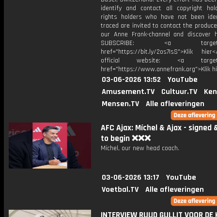
identify and contact all copyright hol
rights holders who have not been iden
traced are invited to contact the produce
our Anne Frank-channel and discover h
SUBSCRIBE: <a target="_
href="https://bit.ly/2os7IsS">Klik hie
official website: <a target="
href="https://www.annefrank.org">Klik h
03-06-2026 13:52
YouTube
Amusement.TV
Cultuur.TV
Ken
Mensen.TV
Alle afleveringen
AFC Ajax: Míchel & Ajax - signed 
to begin ❌❌❌
Míchel, our new head coach.
03-06-2026 13:17
YouTube
Voetbal.TV
Alle afleveringen
INTERVIEW RUUD GULLIT VOOR DE