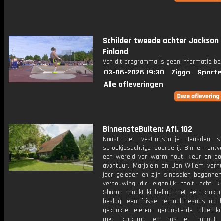
Schilder tweede achter Jackson 
Finland
Van dit programma is geen informatie be
03-06-2026 19:30
Ziggo
Sporte
Alle afleveringen
BinnensteBuiten: Afl. 102
Naast het vestingstadje Heusden s
sprookjesachtige boerderij. Binnen ontv
een wereld van warm hout, kleur en doe
avontuur. Marjolein en Jan Willem verhu
jaar geleden en zijn sindsdien begonne
verbouwing die eigenlijk nooit echt kl
Sharon maakt kibbeling met een krokan
beslag, een frisse remouladesaus op 
gekookte eieren, geroosterde bloemko
met kurkuma en ras el hanout