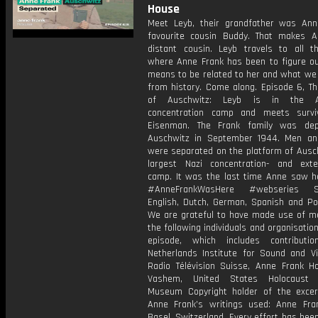
House
Meet Leyb, their grandfather was Ann
favourite cousin Buddy. That makes A
distant cousin. Leyb travels to all t
where Anne Frank has been to figure ou
means to be related to her and what we 
from history. Come along. Episode 6, Th
of Auschwitz: Leyb is in the A
concentration camp and meets survi
Eisenman. The Frank family was dep
Auschwitz in September 1944. Men a
were separated on the platform of Ausch
largest Nazi concentration- and exte
camp. It was the last time Anne saw he
#AnneFrankWasHere #webseries SU
English, Dutch, German, Spanish and Po
We are grateful to have made use of m
the following individuals and organisation
episode, which includes contributi
Netherlands Institute for Sound and Vi
Radio Télévision Suisse, Anne Frank H
Vashem, United States Holocaust 
Museum Copyright holder of the exce
Anne Frank’s writings used: Anne Fra
Basel, Switzerland. Every effort has be