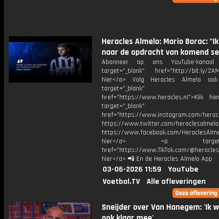
Heracles Almelo: Mario Borac: "Ik 
naar de opdracht van komend se
Abonneer op ons YouTube-kanaal
target="_blank" href="http://bit.ly/2AM
hier</a> Volg Heracles Almelo oo
target="_blank"
href="https://www.heracles.nl">Klik hi
target="_blank"
href="https://www.instagram.com/herac
https://www.twitter.com/heraclesalmelo
https://www.facebook.com/HeraclesAlmel
hier</a> <a target="_
href="https://www.TikTok.com/@heracles
hier</a> 📲 En de Heracles Almelo App
03-06-2026 11:59
YouTube
Voetbal.TV
Alle afleveringen
Sneijder over Van Hanegem: 'Ik w
ook klaar mee'