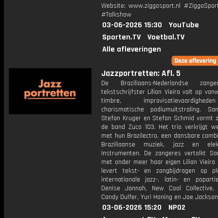
Website: www.ziggosport.nl #ZiggoSpo
#Talkshow
03-06-2026 15:30
YouTube
Sporten.TV
Voetbal.TV
Alle afleveringen
Jazzportretten: Afl. 5
De Braziliaans-Nederlandse zan
tekstschrijfster Lílian Vieira valt op va
timbre, improvisatievaardigh
charismatische podiumuitstraling. 
Stefan Kruger en Stefan Schmid vormt z
de band Zuco 103. Het trio verkrijgt w
met hun Brazilectro, een dansbare combi
Braziliaanse muziek, jazz en elekt
instrumenten. De zangeres vertolkt S
met onder meer haar eigen Lilian Vieira
levert tekst- en zangbijdragen op p
internationale jazz-, latin- en poparti
Denise Jannah, New Cool Collective
Candy Dulfer, Yuri Honing en Joe Jackson
03-06-2026 15:20
NPO2