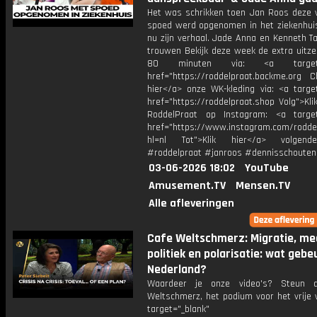
Het was schrikken toen Jan Roos deze
spoed werd opgenomen in het ziekenhuis,
nu zijn verhaal. Jade Anna en Kenneth T
trouwen Bekijk deze week de extra uitze
80 minuten via: <a target="
href="https://roddelpraat.backme.org Ch
hier</a> onze WK-kleding via: <a target
href="https://roddelpraat.shop Volg">Kli
RoddelPraat op Instagram: <a target
href="https://www.instagram.com/rodde
hl=nl Tot">Klik hier</a> volgen
#roddelpraat #janroos #dennisschouten
03-06-2026 18:02
YouTube
Amusement.TV
Mensen.TV
Alle afleveringen
Cafe Weltschmerz: Migratie, me
politiek en polarisatie: wat gebeu
Nederland?
Waardeer je onze video's? Steun 
Weltschmerz, het podium voor het vrije 
target="_blank"