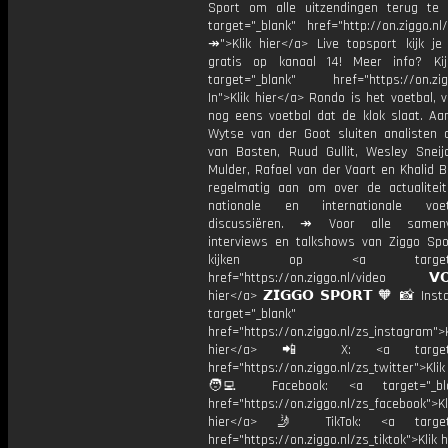
Sport om alle uitzendingen terug te 
target="_blank" href="http://on.ziggo.n
↠">Klik hier</a> Live topsport kijk je 
gratis op kanaal 14! Meer info? Ki
target="_blank" href="https://on.zigg
In">Klik hier</a> Rondo is het voetbal, 
nog eens voetbal dat de klok slaat. Aan
Wytse van der Goot sluiten analisten 
van Basten, Ruud Gullit, Wesley Sneijd
Mulder, Rafael van der Vaart en Khalid 
regelmatig aan om over de actualitei
nationale en internationale vo
discussiëren. ↠ Voor alle samenva
interviews en talkshows van Ziggo Spo
kijken op <a target="_
href="https://on.ziggo.nl/video 𝗩𝗢
hier</a> 𝗭𝗜𝗚𝗚𝗢 𝗦𝗣𝗢𝗥𝗧 🧡 📸 Ins
target="_blank"
href="https://on.ziggo.nl/zs_instagram">K
hier</a> 📲 X: <a target="
href="https://on.ziggo.nl/zs_twitter">Kli
🧑‍💻 Facebook: <a target="_bla
href="https://on.ziggo.nl/zs_facebook">Kl
hier</a> 🤳 TikTok: <a target=
href="https://on.ziggo.nl/zs_tiktok">Klik h