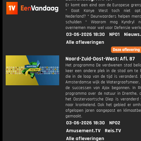
Er komt een eind aan de Europese grens
* Gaat Kanye West toch niet opt
Nederland? * Deurwaarders helpen mens
schulden * Waarom mag Kyndryl ni
overnemen maar wel voor Defensie werk
03-06-2026 18:30
NPO1
Nieuws
Alle afleveringen
Noord-Zuid-Oost-West: Afl. 87
Het programma De verdwenen stad belic
keer een andere plek in de stad om te k
die in de loop van de tijd is veranderd.
Amsterdamse wijk de Watergraafsmeer, 
de successen van Ajax begonnen. In R
programma over de natuur in Drenthe, d
het Oostervoortsche Diep is veranderd 
naar kronkelend. Ook het gebied er omh
afgelopen jaren aangepast en klimaatbe
gemaakt.
03-06-2026 18:30
NPO2
Amusement.TV
Reis.TV
Alle afleveringen