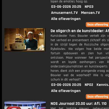
lopen de emoties hoog op.
03-06-2026 20:25
NPO3
Amusement.TV
Mensen.TV
Alle afleveringen
De oligarch en de kunstdealer: Afl
Kunstdealer Yves Bouvier vertelt zijn v
het verhaal en presenteert zichzelf als s
in de strijd tegen de Russische oligar
Rybolovlev. We volgen hoe beide ma
fortuin opbouwen en zien hun vri
ontstaan. Maar wanneer het perspecti
wordt en loyale aanhangers van Ryb
onderzoeksjournalisten en kunstexperts 
horen, dient zich een prangende vraag aa
Bouvier wel de waarheid? Wie is eig
schurk in dit verhaal?
03-06-2026 20:25
NPO2
Kennis
Alle afleveringen
NOS Journaal 20.00 uur: Afl. 110
Met het laatste nieuws, gebeurteni