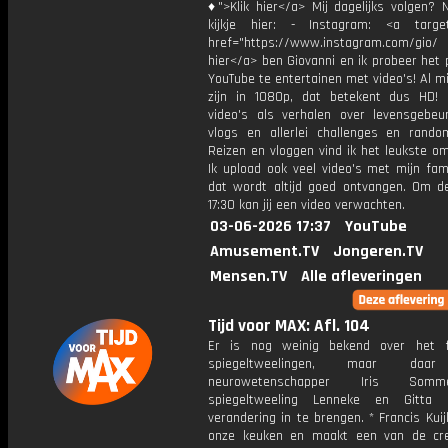
♦">Klik hier</a> Mij dagelijks volgen?
kijkje hier: - Instagram: <a target
href="https://www.instagram.com/gio/
hier</a> ben Giovanni en ik probeer het 
YouTube te entertainen met video's! Al mi
zijn in 1080p, dat betekent dus HD! 
video's als verhalen over levensgebeur
vlogs en allerlei challenges en rando
Reizen en vloggen vind ik het leukste o
Ik upload ook veel video's met mijn fam
dat wordt altijd goed ontvangen. Om 
17:30 kan jij een video verwachten.
03-06-2026 17:37
YouTube
Amusement.TV
Jongeren.TV
Mensen.TV
Alle afleveringen
Tijd voor MAX: Afl. 104
Er is nog weinig bekend over het 
spiegeltweelingen, maar daa
neurowetenschapper Iris So
spiegeltweeling Lenneke en Gitta 
verandering in te brengen. * Francis Kuij
onze keuken en maakt een van de cre