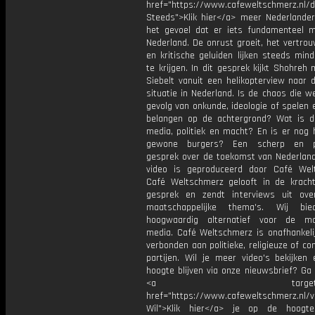
href="https://www.cafeweltschmerz.nl/
Steeds">Klik hier</a> meer Nederlande
het gevoel dat er iets fundamenteel m
Nederland. De onrust groeit, het vertro
en kritische geluiden lijken steeds min
te krijgen. In dit gesprek kijkt Shohreh
Siebelt vanuit een helikopterview naar 
situatie in Nederland. Is de chaos die w
gevolg van onkunde, ideologie of spelen 
belangen op de achtergrond? Wat is d
media, politiek en macht? En is er nog 
gewone burgers? Een scherp en pr
gesprek over de toekomst van Nederland.
video is geproduceerd door Café Wel
Café Weltschmerz gelooft in de krach
gesprek en zendt interviews uit ove
maatschappelijke thema's. Wij bi
hoogwaardig alternatief voor de ma
media. Café Weltschmerz is onafhankelij
verbonden aan politieke, religieuze of c
partijen. Wil je meer video's bekijken
hoogte blijven via onze nieuwsbrief? Ga
<a target="_bl
href="https://www.cafeweltschmerz.nl/v
Wil">Klik hier</a> je op de hoogt