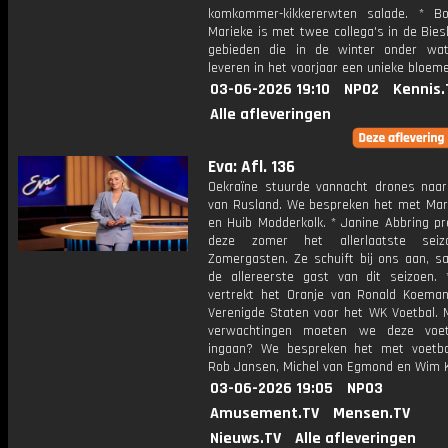
komkommer-kikkererwten salade. * B
Marieke is met twee collega's in de Bie
gebieden die in de winter onder wa
leveren in het voorjaar een unieke bloem
03-06-2026 19:10
NPO2
Kennis.
Alle afleveringen
Eva: Afl. 136
Oekraïne stuurde vannacht drones naar
van Rusland. We bespreken het met Mart
en Huib Modderkolk. * Janine Abbring pr
deze zomer het allerlaatste sei
Zomergasten. Ze schuift bij ons aan, 
de allereerste gast van dit seizoen.
vertrekt het Oranje van Ronald Koema
Verenigde Staten voor het WK Voetbal. 
verwachtingen moeten we deze voet
ingaan? We bespreken het met voetba
Rob Jansen, Michel van Egmond en Wim K
03-06-2026 19:05
NPO3
Amusement.TV
Mensen.TV
Nieuws.TV
Alle afleveringen