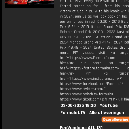
Ferrari, relive every race win of Charles
Ferrari career so far - from his bre
victory at Spa in 2019, to his iconic win
in 2024, join us as we look back on his
performances in red! 00:00 - 2019 Belg
Prix 6:24 - 2019 Italian Grand Prix 12:
Bahrain Grand Prix 20:00 - 2022 Austral
Prix 26:59 - 2022 - Austrian Grand Pri
2024 Monaco Grand Prix 41:47 - 2024 Ita
Prix 49:48 - 2024 United States Grand
more F1® videos, visit: <a target=
href="https://www.Formula1.com Vis
hier</a> our store: <a target=
href="https://f1store.formula1.com/ Fol
hier</a> F1®: <a target="_
href="https://www.instagram.com/F1
https://www.facebook.com/Formula1/
https://www.twitter.com/F1
https://www.twitch.tv/formula1
https://www.tiktok.com/@f1 #F1">Klik hi
03-06-2026 18:30
YouTube
Formule1.TV
Alle afleveringen
EenVandaag: Afl. 131