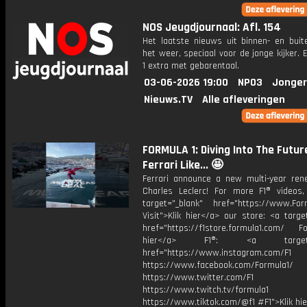
NOS Jeugdjournaal: Afl. 154
Het laatste nieuws uit binnen- en buit
het weer, speciaal voor de jonge kijker.
1 extra met gebarentaal.
03-06-2026 19:00
NPO3
Jonger
Nieuws.TV
Alle afleveringen
FORMULA 1: Diving Into The Futur
Ferrari Like... 🤩
Ferrari announce a new multi-year ren
Charles Leclerc! For more F1® videos, 
target="_blank" href="https://www.For
Visit">Klik hier</a> our store: <a targe
href="https://f1store.formula1.com/ Fol
hier</a> F1®: <a target="_
href="https://www.instagram.com/F1
https://www.facebook.com/Formula1/
https://www.twitter.com/F1
https://www.twitch.tv/formula1
https://www.tiktok.com/@f1 #F1">Klik hi