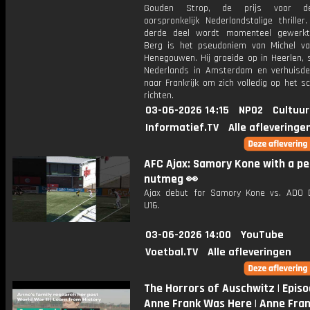
Gouden Strop, de prijs voor d
oorspronkelijk Nederlandstalige thrille
derde deel wordt momenteel gewerkt
Berg is het pseudoniem van Michel v
Henegouwen. Hij groeide op in Heerlen, 
Nederlands in Amsterdam en verhuisd
naar Frankrijk om zich volledig op het sc
richten.
03-06-2026 14:15
NPO2
Cultuur
Informatief.TV
Alle afleveringe
AFC Ajax: Samory Kone with a pe
nutmeg 👀
Ajax debut for Samory Kone vs. ADO
U16.
03-06-2026 14:00
YouTube
Voetbal.TV
Alle afleveringen
The Horrors of Auschwitz | Episod
Anne Frank Was Here | Anne Fra