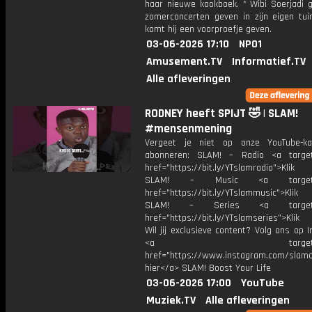
haar nieuwe kookboek. * Wibi Soerjadi 
zomerconcerten geven in zijn eigen tuin
komt hij een voorproefje geven.
03-06-2026 17:10
NPO1
Amusement.TV
Informatief.TV
Alle afleveringen
RODNEY heeft SPIJT 🤣 | SLAM!
#mensenmening
Vergeet je niet op onze YouTube-ka
abonneren: SLAM! – Radio <a target
href="https://bit.ly/YTslamradio">Klik
SLAM! – Music <a target="_
href="https://bit.ly/YTslammusic">Klik
SLAM! – Series <a target="
href="https://bit.ly/YTslamseries">Klik
Wil jij exclusieve content? Volg ons op 
<a target="_bl
href="https://www.instagram.com/slamoff
hier</a> SLAM! Boost Your Life
03-06-2026 17:00
YouTube
Muziek.TV
Alle afleveringen