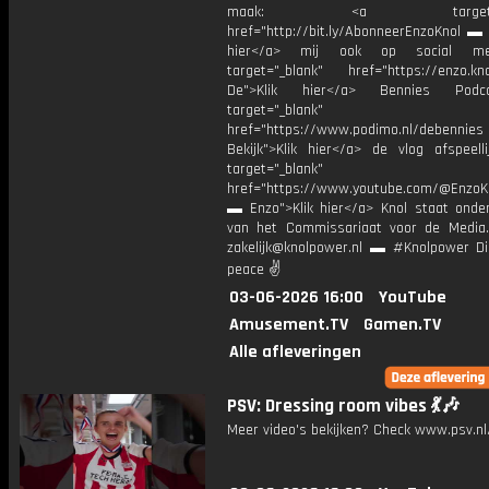
maak: <a target="_b
href="http://bit.ly/AbonneerEnzoKnol ▬ 
hier</a> mij ook op social me
target="_blank" href="https://enzo.kno
De">Klik hier</a> Bennies Podc
target="_blank"
href="https://www.podimo.nl/debennies
Bekijk">Klik hier</a> de vlog afspeelli
target="_blank"
href="https://www.youtube.com/@EnzoKn
▬ Enzo">Klik hier</a> Knol staat onder
van het Commissariaat voor de Media.
zakelijk@knolpower.nl ▬ #Knolpower Di
peace ✌
03-06-2026 16:00
YouTube
Amusement.TV
Gamen.TV
Alle afleveringen
PSV: Dressing room vibes 💃🎶
Meer video's bekijken? Check www.psv.nl/