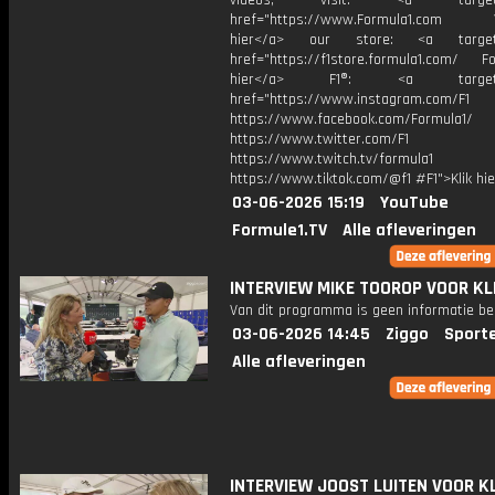
videos, visit: <a target="
href="https://www.Formula1.com Vis
hier</a> our store: <a target=
href="https://f1store.formula1.com/ Fol
hier</a> F1®: <a target="_
href="https://www.instagram.com/F1
https://www.facebook.com/Formula1/
https://www.twitter.com/F1
https://www.twitch.tv/formula1
https://www.tiktok.com/@f1 #F1">Klik hi
03-06-2026 15:19
YouTube
Formule1.TV
Alle afleveringen
INTERVIEW MIKE TOOROP VOOR K
Van dit programma is geen informatie be
03-06-2026 14:45
Ziggo
Sport
Alle afleveringen
INTERVIEW JOOST LUITEN VOOR K