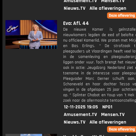
Amusement.TV
Mensen.TV
Nieuws.TV
Alle afleveringen
Eva: Afl. 44
De nieuwe Kamer is geïnstalle
nieuwkomers legden de eed of belofte a
nu officieel Kamerlid. We praten met Mir
en Bas Erlings. * De strafzaak 
pleegouders uit Vlaardingen heeft veel 
in de samenleving en pleegouderorg
liggen onder vuur. Toch brengt het nieu
ook in actie: Jeugdzorg Nederland ziet 
toename in de interesse voor pleegou
Pleegvader Marc Gerner schuift aan
Schoneveld en haar dochter Tessa v
vingen in de afgelopen 25 jaar achttien
op. * Splinter Chabot en Youp van 't Hek
zoek naar de allermooiste tentoonstellin
12-11-2025 19:05
NPO1
Amusement.TV
Mensen.TV
Nieuws.TV
Alle afleveringen