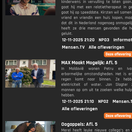
kinderwens in vervulling te laten gaan.
gaat hij met een relatietherapeut in g
gaat hij op speeddate. Kirsten wil same
vriend en vriendin een huis kopen, maa
dat dit in Nederland nagenoeg onmogelij
heeft ze drie mensen gevonden die h
gelukt.
12-11-2025 21:20
NPO3
Informat
Mensen.TV
Alle afleveringen
MAX Maakt Mogelijk: Afl. 5
In Moldavië wonen Petru en Iva
erbarmelijke omstandigheden. Het is e
regen komt naar binnen. Ze heb
elektriciteit of water. Jan Slagter
mannen op om uit te zoeken welke hulp
hebben.
12-11-2025 21:10
NPO2
Mensen.
Alle afleveringen
Oogappels: Afl. 5
Merel heeft leuke nieuwe collega's en v