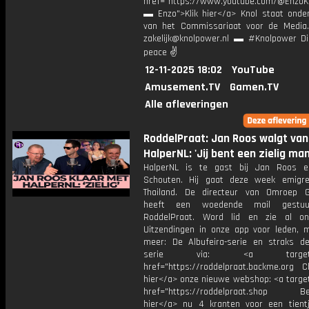
href="https://www.youtube.com/@EnzoKn
▬ Enzo">Klik hier</a> Knol staat onder
van het Commissariaat voor de Media.
zakelijk@knolpower.nl ▬ #Knolpower Di
peace ✌
12-11-2025 18:02
YouTube
Amusement.TV
Gamen.TV
Alle afleveringen
RoddelPraat: Jan Roos walgt van
HalperNL: 'Jij bent een zielig ma
HalperNL is te gast bij Jan Roos e
Schouten. Hij gaat deze week emigr
Thailand. De directeur van Omroep G
heeft een woedende mail gestuu
RoddelPraat. Word lid en zie al on
Uitzendingen in onze app voor leden, 
meer: De Albufeira-serie en straks de
serie via: <a target="_
href="https://roddelpraat.backme.org Ch
hier</a> onze nieuwe webshop: <a target
href="https://roddelpraat.shop Bes
hier</a> nu 4 kranten voor een tient