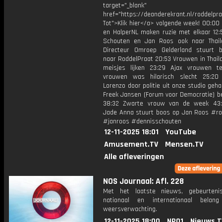
target="_blank"
href="https://deanderekrant.nl/roddelpra
Tot">Klik hier</a> volgende week! 00:00
en HalperNL maken ruzie met elkaar 12:
Schouten en Jan Roos ook naar Thail
Directeur Omroep Gelderland stuurt 
naar RoddelPraat 20:53 Vrouwen in Thail
meisjes lijken 23:29 Ajax vrouwen 
vrouwen was hilarisch slecht 25:20 
Lorenzo door politie uit onze studio geh
Freek Jansen (Forum voor Democratie) be
38:32 Zwarte vrouw van de week 43:
Jade Anna stuurt boos op Jan Roos #ro
#janroos #dennisschouten
12-11-2025 18:01
YouTube
Amusement.TV
Mensen.TV
Alle afleveringen
NOS Journaal: Afl. 228
Met het laatste nieuws, gebeurteni
nationaal en internationaal bela
weersverwachting.
12-11-2025 18:00
NPO1
Nieuws.T