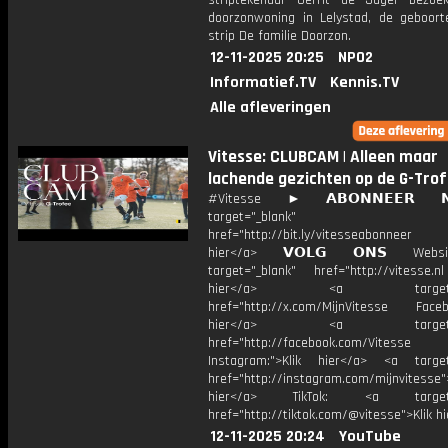
striptekenaar Gerrit de Jager bezoe
doorzonwoning in Lelystad, de geboort
strip De familie Doorzon.
12-11-2025 20:25
NPO2
Informatief.TV
Kennis.TV
Alle afleveringen
Vitesse: CLUBCAM | Alleen maar
lachende gezichten op de G-Trof
#Vitesse ► 𝗔𝗕𝗢𝗡𝗡𝗘𝗘𝗥 
target="_blank"
href="http://bit.ly/vitesseabonnee
hier</a> 𝗩𝗢𝗟𝗚 𝗢𝗡𝗦 Webs
target="_blank" href="http://vitesse.nl
hier</a> <a target="_
href="http://x.com/MijnVitesse Facebo
hier</a> <a target="_
href="http://facebook.com/Vitesse
Instagram:">Klik hier</a> <a target
href="http://instagram.com/mijnvitesse">
hier</a> TikTok: <a target="
href="http://tiktok.com/@vitesse">Klik h
12-11-2025 20:24
YouTube