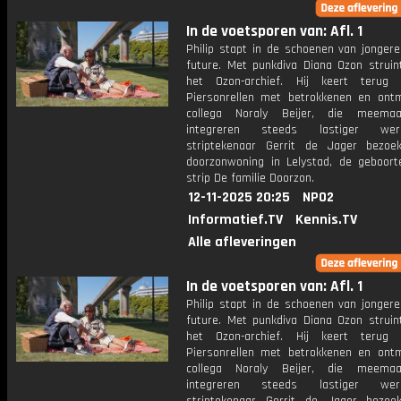
In de voetsporen van: Afl. 1
Philip stapt in de schoenen van jonger
future. Met punkdiva Diana Ozon struint
het Ozon-archief. Hij keert terug
Piersonrellen met betrokkenen en ont
collega Noraly Beijer, die meema
integreren steeds lastiger we
striptekenaar Gerrit de Jager bezoe
doorzonwoning in Lelystad, de geboort
strip De familie Doorzon.
12-11-2025 20:25
NPO2
Informatief.TV
Kennis.TV
Alle afleveringen
In de voetsporen van: Afl. 1
Philip stapt in de schoenen van jonger
future. Met punkdiva Diana Ozon struint
het Ozon-archief. Hij keert terug
Piersonrellen met betrokkenen en ont
collega Noraly Beijer, die meema
integreren steeds lastiger we