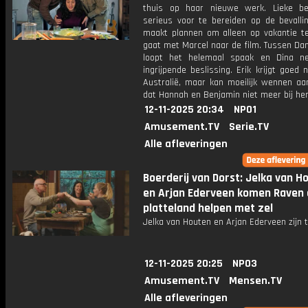
thuis op haar nieuwe werk. Lieke be
serieus voor te bereiden op de bevallin
maakt plannen om alleen op vakantie t
gaat met Marcel naar de film. Tussen Da
loopt het helemaal spaak en Dina n
ingrijpende beslissing. Erik krijgt goed 
Australië, maar kan moeilijk wennen aan
dat Hannah en Benjamin niet meer bij h
12-11-2025 20:34
NPO1
Amusement.TV
Serie.TV
Alle afleveringen
Boerderij van Dorst: Jelka van H
en Arjan Ederveen komen Raven 
platteland helpen met zel
Jelka van Houten en Arjan Ederveen zijn t
12-11-2025 20:25
NPO3
Amusement.TV
Mensen.TV
Alle afleveringen