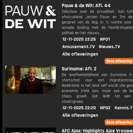
Pauw & de Wit: Afl. 44
Talkshow over de actualiteit. Aan taf
afwisselend Jeroen Pauw en Tim de
gesprek van de dag. Er is ruimte voor
actuele duiding met de hoofdrolspele
politiek en het nieuws.
12-11-2025 22:25
NPO1
Amusement.TV
Nieuws.TV
Alle afleveringen
Suriname: Afl. 2
De onafhankelijkheid van Suriname i
startschot voor een migratiestr
Nederland. In het land zelf wordt olie ge
economie trekt aan, maar ook de bes
chaos groeit. Dat leidt tot een m
staatsgreep.
12-11-2025 22:20
NPO2
Kennis.T
Alle afleveringen
AFC Ajax: Highlights Ajax Vrouwe