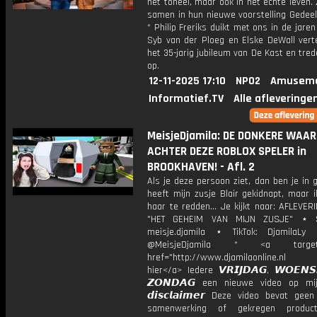
het toneel, maar ook in het echte leven.
samen in hun nieuwe voorstelling Gedeel
* Philip Freriks duikt met ons in de jaren 
Syb van der Ploeg en Elske DeWall verte
het 35-jarig jubileum van De Kast en tr
op.
12-11-2025 17:10
NPO2
Amuseme
Informatief.TV
Alle afleveringe
MeisjeDjamila: DE DONKERE WAAR
ACHTER DEZE ROBLOX SPELER in
BROOKHAVEN! - Afl. 2
Als je deze persoon ziet, dan ben je in 
heeft mijn zusje Blair gekidnapt, maar 
haar te redden... Je kijkt naar: AFLEVE
"HET GEHEIM VAN MIJN ZUSJE" ⋆ S
meisje.djamila ⋆ TikTok: DjamilaLy
@MeisjeDjamila * <a target="
href="http://www.djamilaonline.nl
hier</a> Iedere 𝙑𝙍𝙄𝙅𝘿𝘼𝙂, 𝙒𝙊𝙀𝙉
𝙕𝙊𝙉𝘿𝘼𝙂 een nieuwe video op mi
𝙙𝙞𝙨𝙘𝙡𝙖𝙞𝙢𝙚𝙧 Deze video bevat gee
samenwerking of gekregen product