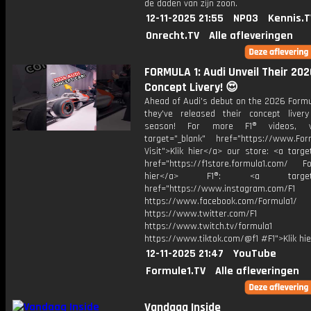
de daden van zijn zoon.
12-11-2025 21:55
NPO3
Kennis.T
Onrecht.TV
Alle afleveringen
FORMULA 1: Audi Unveil Their 202
Concept Livery! 😍
Ahead of Audi's debut on the 2026 Formul
they've released their concept liver
season! For more F1® videos, v
target="_blank" href="https://www.For
Visit">Klik hier</a> our store: <a targe
href="https://f1store.formula1.com/ Fol
hier</a> F1®: <a target="_
href="https://www.instagram.com/F1
https://www.facebook.com/Formula1/
https://www.twitter.com/F1
https://www.twitch.tv/formula1
https://www.tiktok.com/@f1 #F1">Klik hi
12-11-2025 21:47
YouTube
Formule1.TV
Alle afleveringen
Vandaag Inside