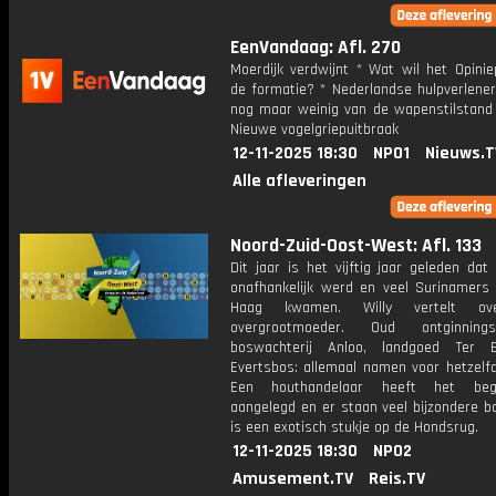
EenVandaag: Afl. 270
Moerdijk verdwijnt * Wat wil het Opinie
de formatie? * Nederlandse hulpverlene
nog maar weinig van de wapenstilstand 
Nieuwe vogelgriepuitbraak
12-11-2025 18:30
NPO1
Nieuws.T
Alle afleveringen
Noord-Zuid-Oost-West: Afl. 133
Dit jaar is het vijftig jaar geleden da
onafhankelijk werd en veel Surinamers
Haag kwamen. Willy vertelt ov
overgrootmoeder. Oud ontginningsl
boswachterij Anloo, landgoed Ter 
Evertsbos: allemaal namen voor hetzelfd
Een houthandelaar heeft het be
aangelegd en er staan veel bijzondere b
is een exotisch stukje op de Hondsrug.
12-11-2025 18:30
NPO2
Amusement.TV
Reis.TV