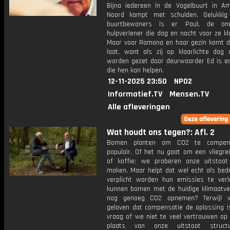
Bijna iedereen in de Vogelbuurt in A
Noord kampt met schulden. Gelukkig
buurtbewoners is er Paul, de ono
hulpverlener die dag en nacht voor ze kl
Maar voor Ramona en haar gezin komt di
laat, want als zij op klaarlichte dag 
worden gezet door deurwaarder Ed is e
die hen kan helpen.
12-11-2025 23:50
NPO2
Informatief.TV
Mensen.TV
Alle afleveringen
Wat houdt ons tegen?: Afl. 2
Bomen planten om CO2 te compen
populair. Of het nu gaat om een vliegrei
of koffie: we proberen onze uitstoo
maken. Maar helpt dat wel echt als bedr
verplicht worden hun emissies te ver
kunnen bomen met de huidige klimaatve
nog genoeg CO2 opnemen? Terwijl 
geloven dat compensatie de oplossing is
vraag of we niet te veel vertrouwen op
plaats van onze uitstoot struct