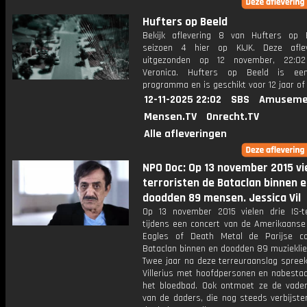
Hufters op Beeld
Bekijk aflevering 8 van Hufters op 
seizoen 4 hier op KIJK. Deze aflev
uitgezonden op 12 november, 22:02
Veronica. Hufters op Beeld is een
programma en is geschikt voor 12 jaar of
12-11-2025 22:02
SBS
Amuseme
Mensen.TV
Onrecht.TV
Alle afleveringen
NPO Doc: Op 13 november 2015 vi
terroristen de Bataclan binnen 
doodden 89 mensen. Jessica Vil
Op 13 november 2015 vielen drie IS-te
tijdens een concert van de Amerikaanse
Eagles of Death Metal de Parijse co
Bataclan binnen en doodden 89 muzieklie
Twee jaar na deze terreuraanslag spreek
Villerius met hoofdpersonen en nabesta
het bloedbad. Ook ontmoet ze de vade
van de daders, die nog steeds verbijste