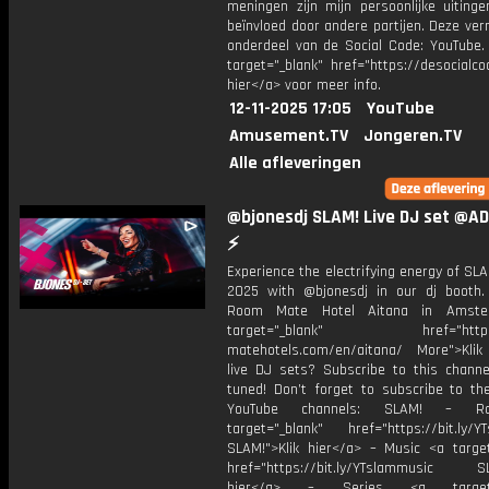
meningen zijn mijn persoonlijke uitinge
beïnvloed door andere partijen. Deze ver
onderdeel van de Social Code: YouTube.
target="_blank" href="https://desocialcod
hier</a> voor meer info.
12-11-2025 17:05
YouTube
Amusement.TV
Jongeren.TV
Alle afleveringen
@bjonesdj SLAM! Live DJ set @A
⚡
Experience the electrifying energy of S
2025 with @bjonesdj in our dj booth. 
Room Mate Hotel Aitana in Amst
target="_blank" href="https:
matehotels.com/en/aitana/ More">Klik
live DJ sets? Subscribe to this channe
tuned! Don’t forget to subscribe to th
YouTube channels: SLAM! – R
target="_blank" href="https://bit.ly/YT
SLAM!">Klik hier</a> – Music <a target
href="https://bit.ly/YTslammusic SL
hier</a> – Series <a target="