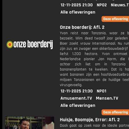
12-11-2025 21:30
NPO2
Nieuws.
Alle afleveringen
Onze boerderij: Afl. 2
Yvon reist naar Tanzania, waar ze 
bezoekt. Wim deed twaalf jaar gelede
Boer zoekt vrouw Internationaal. Nu run
zijn zus en zwager een akkerbouwbedrijf
liefst 1.200 hectare. Yvon ontmoe
Nederlandse pionier Jan Harm, die 
achter zich liet om in Tanzania vi
bananenplanten te kweken. Dat is ha
want bananen zijn een hoofdvoedselbr
miljoen Tanzanianen en de huidige teel
virusgevoelig.
12-11-2025 21:30
NPO1
Amusement.TV
Mensen.TV
Alle afleveringen
Huisje, Boompje, Error: Afl. 2
Dook gaat op zoek naar de ideale partne