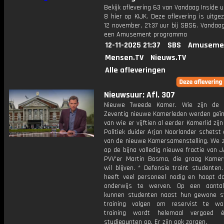
Bekijk aflevering 63 van Vandaag Inside u
8 hier op KIJK. Deze aflevering is uitg
12 november, 21:37 uur bij SBS6. Vandaag
een Amusement programma
12-11-2025 21:37
SBS
Amuseme
Mensen.TV
Nieuws.TV
Alle afleveringen
Nieuwsuur: Afl. 307
Nieuwe Tweede Kamer. Wie zijn de J
Zeventig nieuwe Kamerleden werden geïns
van wie er vijftien al eerder Kamerlid zij
Politiek duider Arjan Noorlander schetst
van de nieuwe Kamersamenstelling. We 
op de bijna volledig nieuwe fractie van 
PVV'er Martin Bosma, die graag Kamerv
wil blijven. * Defensie traint studenten
heeft veel personeel nodig en hoopt da
onderwijs te werven. Op een aantal
kunnen studenten naast hun gewone s
training volgen om reservist te wo
training wordt helemaal vergoed é
studiepunten op. Er zijn ook zorgen.