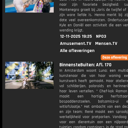
naar zijn favoriete bezigheid: su
Montenegro groeit bij Joris de twijfel of
zijn ware liefde is. Henno merkt bij zi
date veel overeenkomsten. Ondertusse
Kyle en Daniël een activiteit die een v
wending krijgt.
12-11-2025 19:25
NPO3
Amusement.TV
Mensen.TV
Alle afleveringen
BinnensteBuiten: Afl. 170
In Amsterdam woont Luna; een multidis
kunstenaar die van haar woning ee
kunstwerk heeft gemaakt. Haar atelierw
vol schilderijen, polaroids en herinner
haar leven vertellen. * Chef-kok Ramo
maakt een hartige herfstta
bospaddenstoelen, balsamico-ui
witlofslaatje.* Het ambacht van een de
en zijn team; René maakt een sprookj
werkelijkheid voor pretparken. Vandaag 
voor een dierentuin aan een nijlpaard
tuintjes rondom containers in de stad z