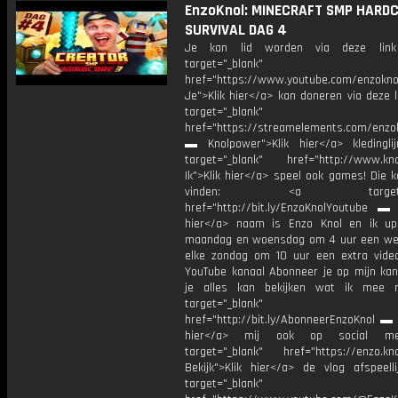
EnzoKnol: MINECRAFT SMP HARD
SURVIVAL DAG 4
Je kan lid worden via deze lin
target="_blank"
href="https://www.youtube.com/enzoknol
Je">Klik hier</a> kan doneren via deze 
target="_blank"
href="https://streamelements.com/enzok
▬ Knolpower">Klik hier</a> kleding
target="_blank" href="http://www.kno
Ik">Klik hier</a> speel ook games! Die k
vinden: <a target="_b
href="http://bit.ly/EnzoKnolYoutube ▬ M
hier</a> naam is Enzo Knol en ik up
maandag en woensdag om 4 uur een we
elke zondag om 10 uur een extra vide
YouTube kanaal Abonneer je op mijn kan
je alles kan bekijken wat ik mee 
target="_blank"
href="http://bit.ly/AbonneerEnzoKnol ▬ 
hier</a> mij ook op social me
target="_blank" href="https://enzo.kno
Bekijk">Klik hier</a> de vlog afspeelli
target="_blank"