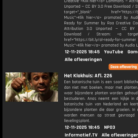
Creative">Klik hier</a> Commons — Attri
Unported — CC BY 3.0 Free Download / S
target="_blank" href="https://bit.
Music">Klik hier</a> promoted by Audi
Ready for Summer by Roa Creative C
Attribution 3.0 Unported — CC BY 
Download / Stream: <a target="
href="https://bit.ly/al-ready-for-summer
Music">Klik hier</a> promoted by Audio L
12-11-2025 18:45
YouTube
Gam
Alle afleveringen
Het Klokhuis: Afl. 226
Een botanische tuin is een soort bibliot
dan niet met boeken, maar met planten.
waar bijzondere planten worden gehou
bestuderen. Anas neemt een kijkje in 
botanische tuin van Nederland en leer
bijzondere planten die daar groeien. In
worden mensen op straat gevraagd 
lievelingsplant.
12-11-2025 18:45
NPO3
Informatief.TV
Alle afleveringe