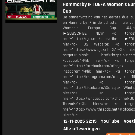
Hammarby IF | UEFA Women's Eu
Cup
De samenvatting van het eerste duel tu
en Hammarby IF in de achtste finale va
Women's Europa Cup. #AjaxV
►SUBSCRIBE NOW <a target="
href="http://ajax.ms/subscribe ►FOL
hier</a> US Website: <a target=
href="https://www.ajax.nl X:">Klik hi
target="_blank" href="https://x.co
Facebook:">Klik hier</a> <a target
href="http://facebook.com/afcajax
Instagram:">Klik hier</a> <a target
href="http://instagram.com/afcajax TikT
hier</a> <a target="_
href="http://tiktok.com/@afcajax WhatsA
hier</a> <a target="_
href="https://whatsapp.com/channel/
Threads:">Klik hier</a> <a target=
href="https://www.threads.net/@afcajax
hier</a>
12-11-2025 22:15
YouTube
Voet
Alle afleveringen