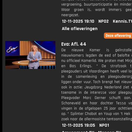
vergroening, buurtparticipatie èn minder
Waar groen is, wordt immers geen
neergezet.
12-11-2025 19:10
NPO2
Kennis.T
Alle afleveringen
Eva: Afl. 44
De nieuwe Kamer is geïnstalle
nieuwkomers legden de eed of belofte a
nu officieel Kamerlid. We praten met Mir
en Bas Erlings. * De strafzaak 
pleegouders uit Vlaardingen heeft veel 
in de samenleving en pleegouderorg
liggen onder vuur. Toch brengt het nieu
ook in actie: Jeugdzorg Nederland ziet 
toename in de interesse voor pleegou
Pleegvader Marc Gerner schuift aan
Schoneveld en haar dochter Tessa v
vingen in de afgelopen 25 jaar achttien
op. * Splinter Chabot en Youp van 't Hek
zoek naar de allermooiste tentoonstellin
12-11-2025 19:05
NPO1