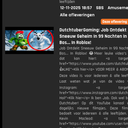
leeftijden
12-11-2025 18:57
SBS
Amuseme
Alle afleveringen
DutchtuberGaming: Job Ontdekt
Sneeuw Geheim In 99 Nachten In
Bos... In Roblox!
Job Ontdekt Sneeuw Geheim In 99 Nacht
Bos... In Roblox! 😂Meer leuke video's 
dat kan hier!: <a target="
href="https://www.youtube.com/dutcht
👍LIKE">Klik hier</a> VOOR MEER & ABO
Deze video is voor iedereen & alle leef
Laat weten wat je van de video v
Instagram: <a target="_
href="https://www.instagram.com/dutch
Hoi!">Klik hier</a> Ik ben Job. Ook wel 
Dutchtuber! Op dit YouTube kanaal 
dagelijks nieuwe filmpjes. Deze film
bedoelt voor iedereen & alle leeftijden
Kevin Macleod: <a target="
href="https://www.youtube.com/user/k