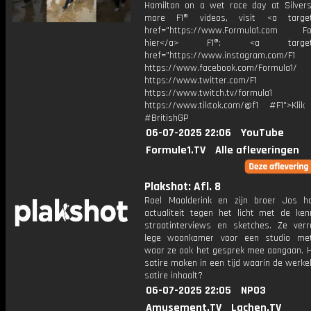
Hamilton on a wet race day at Silvers
more F1® videos, visit <a target=
href="https://www.Formula1.com Fol
hier</a> F1®: <a target="_
href="https://www.instagram.com/F1
https://www.facebook.com/Formula1/
https://www.twitter.com/F1
https://www.twitch.tv/formula1
https://www.tiktok.com/@f1 #F1">Klik
#BritishGP
06-07-2025 22:06
YouTube
Formule1.TV
Alle afleveringen
Plakshot: Afl. 8
Roel Maalderink en zijn broer Jos 
actualiteit tegen het licht met de ke
straatinterviews en sketches. Ze verr
lege woonkamer voor een studio met
waar ze ook het gesprek mee aangaan. Ho
satire maken in een tijd waarin de werkel
satire inhaalt?
06-07-2025 22:05
NPO3
Amusement.TV
Lachen.TV