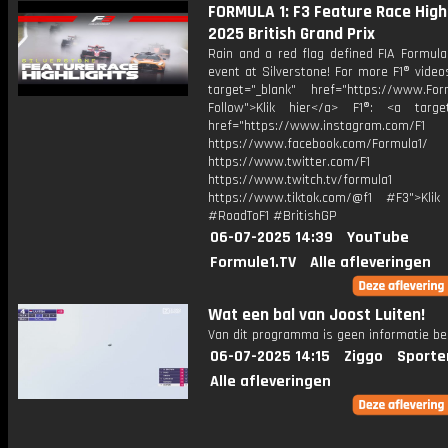
FORMULA 1: F3 Feature Race Highl
2025 British Grand Prix
Rain and a red flag defined FIA Formula
event at Silverstone! For more F1® videos
target="_blank" href="https://www.For
Follow">Klik hier</a> F1®: <a target
href="https://www.instagram.com/F1
https://www.facebook.com/Formula1/
https://www.twitter.com/F1
https://www.twitch.tv/formula1
https://www.tiktok.com/@f1 #F3">Klik
#RoadToF1 #BritishGP
06-07-2025 14:39
YouTube
Formule1.TV
Alle afleveringen
Wat een bal van Joost Luiten!
Van dit programma is geen informatie be
06-07-2025 14:15
Ziggo
Sporte
Alle afleveringen