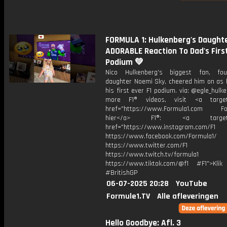
FORMULA 1: Hulkenberg's Daughte
ADORABLE Reaction To Dad's Firs
Podium 💚
Nico Hulkenberg's biggest fan, four
daughter Noemi Sky, cheered him on as 
his first ever F1 podium. via: @egle_hulk
more F1® videos, visit <a target=
href="https://www.Formula1.com Fol
hier</a> F1®: <a target="_
href="https://www.instagram.com/F1
https://www.facebook.com/Formula1/
https://www.twitter.com/F1
https://www.twitch.tv/formula1
https://www.tiktok.com/@f1 #F1">Klik
#BritishGP
06-07-2025 20:28
YouTube
Formule1.TV
Alle afleveringen
Hello Goodbye: Afl. 3