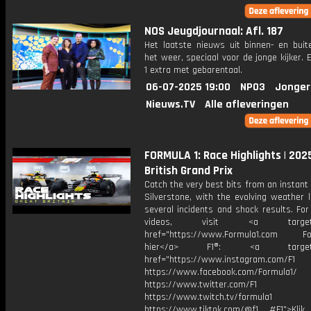
NOS Jeugdjournaal: Afl. 187
Het laatste nieuws uit binnen- en buit
het weer, speciaal voor de jonge kijker.
1 extra met gebarentaal.
06-07-2025 19:00
NPO3
Jonger
Nieuws.TV
Alle afleveringen
FORMULA 1: Race Highlights | 202
British Grand Prix
Catch the very best bits from an instant 
Silverstone, with the evolving weather 
several incidents and shock results. Fo
videos, visit <a target="_
href="https://www.Formula1.com Fol
hier</a> F1®: <a target="_
href="https://www.instagram.com/F1
https://www.facebook.com/Formula1/
https://www.twitter.com/F1
https://www.twitch.tv/formula1
https://www.tiktok.com/@f1 #F1">Klik