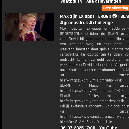
Voetbal.TV
Alle afleveringen
MAX zijn EX appt TERUG!! 😨 | SLA
#groepsdruk #challenge
Max moet zijn ex appen om 200,- te w
GROEPSDRUK strijden de SLAM! prese
voor David, hij gaat samen met zijn voe
een weekend weg, en onze host kun
weekend boosten door gekke, bizarre ma
verschrikkelijke opdrachten te doen. Vo
opdracht kunnen ze geld verdienen, 
weekend van David te boosten!. Vergeet 
onze YouTube-kanalen te abonneren: SLAM
<a target="_bl
href="https://bit.ly/YTslamradio">Klik
SLAM! – Music <a target="_
href="https://bit.ly/YTslammusic">Klik
SLAM! – Series <a target="
href="https://bit.ly/YTslamseries">Klik
Wil jij exclusieve content? Volg ons op 
<a target="_bl
href="https://www.instagram.com/slamoff
hier</a> SLAM! Boost Your Life
06-07-2025 17:00
YouTube