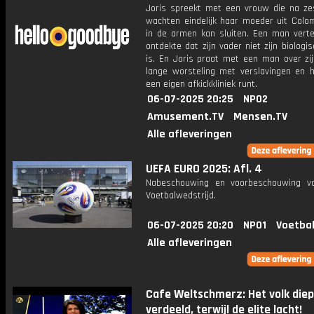
Joris spreekt met een vrouw die na zes
wachten eindelijk haar moeder uit Colo
in de armen kan sluiten. Een man vertel
ontdekte dat zijn vader niet zijn biologi
is. En Joris praat met een man over zij
lange worsteling met verslavingen en h
een eigen afkickkliniek runt.
06-07-2025 20:25
NPO2
Amusement.TV
Mensen.TV
Alle afleveringen
UEFA EURO 2025: Afl. 4
Nabeschouwing en voorbeschouwing v
Voetbalwedstrijd.
06-07-2025 20:20
NPO1
Voetbal
Alle afleveringen
Cafe Weltschmerz: Het volk diep
verdeeld, terwijl de elite lacht!