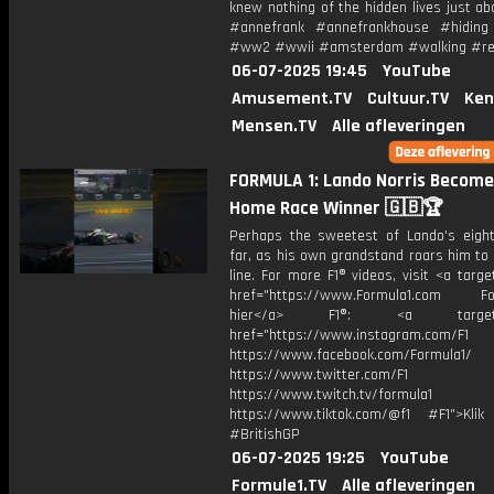
knew nothing of the hidden lives just a
#annefrank #annefrankhouse #hiding
#ww2 #wwii #amsterdam #walking #r
06-07-2025 19:45
YouTube
Amusement.TV
Cultuur.TV
Ken
Mensen.TV
Alle afleveringen
FORMULA 1: Lando Norris Become
Home Race Winner 🇬🇧🏆
Perhaps the sweetest of Lando's eigh
far, as his own grandstand roars him to 
line. For more F1® videos, visit <a targe
href="https://www.Formula1.com Fol
hier</a> F1®: <a target="_
href="https://www.instagram.com/F1
https://www.facebook.com/Formula1/
https://www.twitter.com/F1
https://www.twitch.tv/formula1
https://www.tiktok.com/@f1 #F1">Klik
#BritishGP
06-07-2025 19:25
YouTube
Formule1.TV
Alle afleveringen