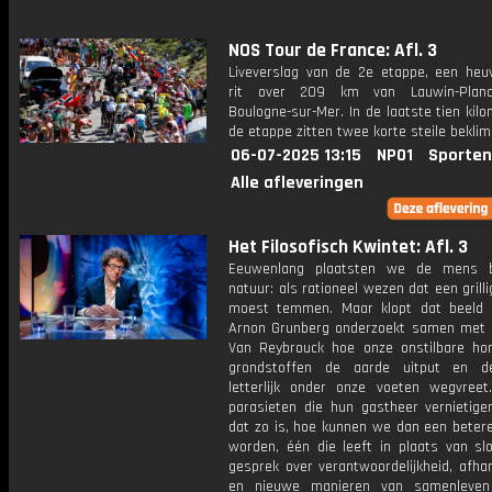
NOS Tour de France: Afl. 3
Liveverslag van de 2e etappe, een heuv
rit over 209 km van Lauwin-Plan
Boulogne-sur-Mer. In de laatste tien kil
de etappe zitten twee korte steile bekli
06-07-2025 13:15
NPO1
Sporten
Alle afleveringen
Het Filosofisch Kwintet: Afl. 3
Eeuwenlang plaatsten we de mens 
natuur: als rationeel wezen dat een grill
moest temmen. Maar klopt dat beeld
Arnon Grunberg onderzoekt samen met o
Van Reybrouck hoe onze onstilbare ho
grondstoffen de aarde uitput en 
letterlijk onder onze voeten wegvreet
parasieten die hun gastheer vernietige
dat zo is, hoe kunnen we dan een betere
worden, één die leeft in plaats van sl
gesprek over verantwoordelijkheid, afhan
en nieuwe manieren van samenleve