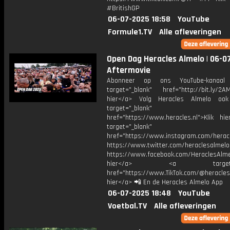
#BritishGP
06-07-2025 18:58
YouTube
Formule1.TV
Alle afleveringen
Open Dag Heracles Almelo | 06-07
Aftermovie
Abonneer op ons YouTube-kanaal
target="_blank" href="http://bit.ly/2AM
hier</a> Volg Heracles Almelo oo
target="_blank"
href="https://www.heracles.nl">Klik hi
target="_blank"
href="https://www.instagram.com/herac
https://www.twitter.com/heraclesalmelo
https://www.facebook.com/HeraclesAlmel
hier</a> <a target="_
href="https://www.TikTok.com/@heracles
hier</a> 📲 En de Heracles Almelo App
06-07-2025 18:48
YouTube
Voetbal.TV
Alle afleveringen