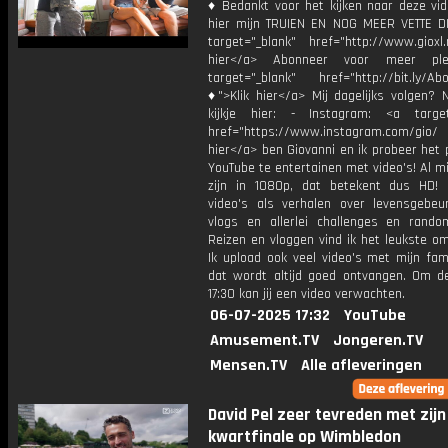
♦ Bedankt voor het kijken naar deze vid
hier mijn TRUIEN EN NOG MEER VETTE D
target="_blank" href="http://www.gioxl.
hier</a> Abonneer voor meer ple
target="_blank" href="http://bit.ly/Ab
♦">Klik hier</a> Mij dagelijks volgen?
kijkje hier: - Instagram: <a target
href="https://www.instagram.com/gio/
hier</a> ben Giovanni en ik probeer het 
YouTube te entertainen met video's! Al mi
zijn in 1080p, dat betekent dus HD! 
video's als verhalen over levensgebeur
vlogs en allerlei challenges en rando
Reizen en vloggen vind ik het leukste o
Ik upload ook veel video's met mijn fam
dat wordt altijd goed ontvangen. Om 
17:30 kan jij een video verwachten.
06-07-2025 17:32
YouTube
Amusement.TV
Jongeren.TV
Mensen.TV
Alle afleveringen
David Pel zeer tevreden met zijn
kwartfinale op Wimbledon