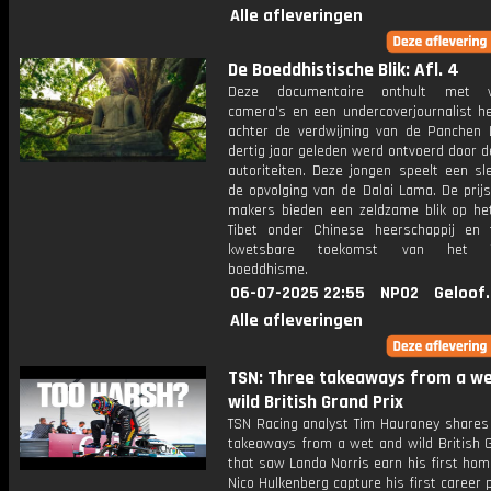
Alle afleveringen
De Boeddhistische Blik: Afl. 4
Deze documentaire onthult met v
camera's en een undercoverjournalist he
achter de verdwijning van de Panchen 
dertig jaar geleden werd ontvoerd door 
autoriteiten. Deze jongen speelt een sle
de opvolging van de Dalai Lama. De prij
makers bieden een zeldzame blik op het
Tibet onder Chinese heerschappij en
kwetsbare toekomst van het Ti
boeddhisme.
06-07-2025 22:55
NPO2
Geloof
Alle afleveringen
TSN: Three takeaways from a we
wild British Grand Prix
TSN Racing analyst Tim Hauraney shares 
takeaways from a wet and wild British G
that saw Lando Norris earn his first ho
Nico Hulkenberg capture his first career 