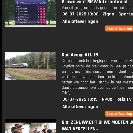
Brown wint BMW International
Van dit programma is geen informatie be
06-07-2025 18:30
Ziggo
Sporte
Alle afleveringen
Rail Away: Afl. 15
Krakau is ook het beginpunt van een trei
Krynica-Zdrój, de plek waar in 1937 prins
en prins Bernhard een deel 
wittebroodsweken doorbrachten. Vanu
reizen we naar het Tarnów in het west
daaruit stappen we over op de trein naa
Zdrój.
06-07-2025 18:15
NPO2
Reis.TV
Alle afleveringen
Gio: ZENUWACHTIG! WE MOETEN J
WAT VERTELLEN..