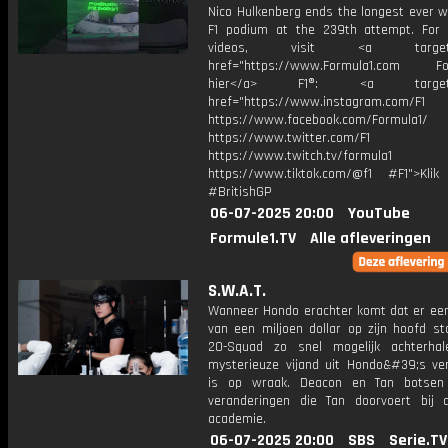
Nico Hulkenberg ends the longest ever w
F1 podium at the 239th attempt. For
videos, visit <a target="_
href="https://www.Formula1.com Fol
hier</a> F1®: <a target="_
href="https://www.instagram.com/F1
https://www.facebook.com/Formula1/
https://www.twitter.com/F1
https://www.twitch.tv/formula1
https://www.tiktok.com/@f1 #F1">Klik
#BritishGP
06-07-2025 20:00
YouTube
Formule1.TV
Alle afleveringen
S.W.A.T.
Wanneer Hondo erachter komt dat er een
van een miljoen dollar op zijn hoofd st
20-Squad zo snel mogelijk achterha
mysterieuze vijand uit Hondo&#39;s ver
is op wraak. Deacon en Tan botsen
veranderingen die Tan doorvoert bij
academie.
06-07-2025 20:00
SBS
Serie.TV