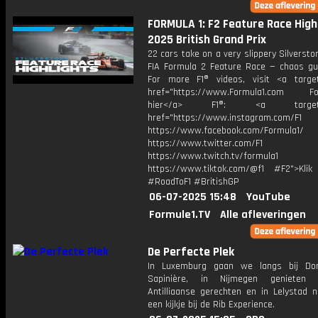
FORMULA 1: F2 Feature Race Highl
2025 British Grand Prix
22 cars take on a very slippery Silversto
FIA Formula 2 Feature Race — chaos gu
For more F1® videos, visit <a target
href="https://www.Formula1.com Fol
hier</a> F1®: <a target="_
href="https://www.instagram.com/F1
https://www.facebook.com/Formula1/
https://www.twitter.com/F1
https://www.twitch.tv/formula1
https://www.tiktok.com/@f1 #F2">Klik
#RoadToF1 #BritishGP
06-07-2025 15:48
YouTube
Formule1.TV
Alle afleveringen
De Perfecte Plek
In Luxemburg gaan we langs bij Do
Sapinière, in Nijmegen geniete
Antilliaanse gerechten en in Lelystad
een kijkje bij de Rib Experience.