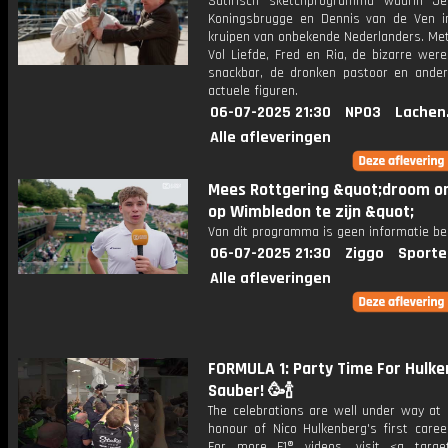
Satirisch sketchprogramma waarin J
Koningsbrugge en Dennis van de Ven i
kruipen van onbekende Nederlanders. Me
Vol Liefde, Fred en Ria, de bizarre wer
snackbar, de dronken pastoor en andere
actuele figuren.
06-07-2025 21:30
NPO3
Lachen
Alle afleveringen
Mees Rottgering &quot;droom o
op Wimbledon te zijn &quot;
Van dit programma is geen informatie be
06-07-2025 21:30
Ziggo
Sporte
Alle afleveringen
FORMULA 1: Party Time For Hulk
Sauber! 🥳🍾
The celebrations are well under way at 
honour of Nico Hulkenberg's first caree
For more F1® videos, visit <a target