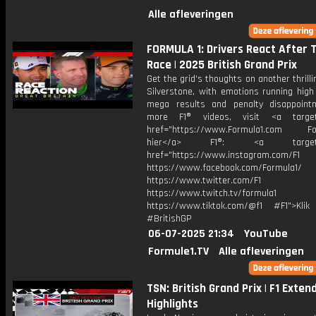
Alle afleveringen
FORMULA 1: Drivers React After 
Race | 2025 British Grand Prix
Get the grid's thoughts on another thrilli
Silverstone, with emotions running high
mega results and penalty disappoint
more F1® videos, visit <a target=
href="https://www.Formula1.com Fol
hier</a> F1®: <a target="_
href="https://www.instagram.com/F1
https://www.facebook.com/Formula1/
https://www.twitter.com/F1
https://www.twitch.tv/formula1
https://www.tiktok.com/@f1 #F1">Klik
#BritishGP
06-07-2025 21:34
YouTube
Formule1.TV
Alle afleveringen
TSN: British Grand Prix | F1 Exten
Highlights