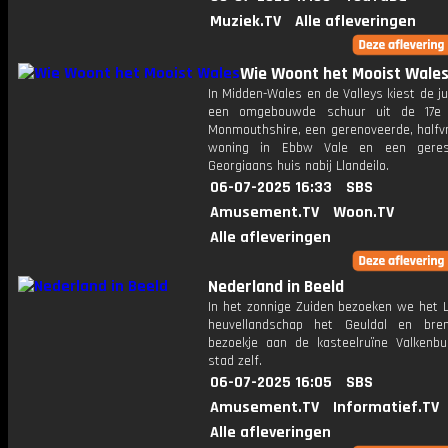
Muziek.TV
Alle afleveringen
Wie Woont het Mooist Wale
In Midden-Wales en de Valleys kiest de j
een omgebouwde schuur uit de 17e
Monmouthshire, een gerenoveerde, halfvr
woning in Ebbw Vale en een gerest
Georgiaans huis nabij Llandeilo.
06-07-2025 16:33
SBS
Amusement.TV
Woon.TV
Alle afleveringen
Nederland in Beeld
In het zonnige Zuiden bezoeken we het 
heuvellandschap het Geuldal en bre
bezoekje aan de kasteelruïne Valkenb
stad zelf.
06-07-2025 16:05
SBS
Amusement.TV
Informatief.TV
Alle afleveringen