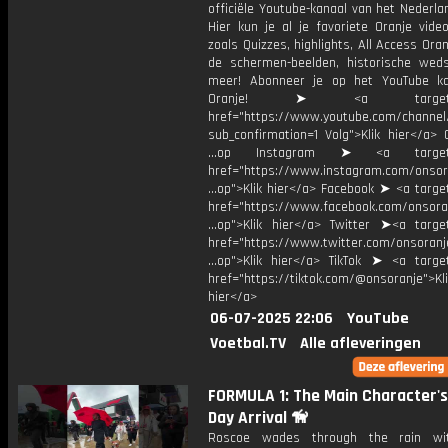
officiële Youtube-kanaal van het Nederlan
Hier kun je al je favoriete Oranje vide
zoals Quizzes, highlights, All Access Oran
de schermen-beelden, historische weds
meer! Abonneer je op het YouTube k
Oranje! ➤ <a target="_
href="https://www.youtube.com/chann
sub_confirmation=1 Volg">Klik hier</a> 
...op Instagram ➤ <a target="
href="https://www.instagram.com/onsor
...op">Klik hier</a> Facebook ➤ <a targe
href="https://www.facebook.com/onsora
...op">Klik hier</a> Twitter ➤<a target
href="https://www.twitter.com/onsoranj
...op">Klik hier</a> TikTok ➤ <a target
href="https://tiktok.com/@onsoranje">Kli
hier</a>
06-07-2025 22:06
YouTube
Voetbal.TV
Alle afleveringen
FORMULA 1: The Main Character'
Day Arrival 🦮
Roscoe wades through the rain wi