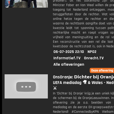
predikers uit het buitenland zijn uit
Minister Faber en Van Weel willen de pr
toegang tot Nederland ontzeggen, ma
teruggefloten door de rechter. Wat vol
online hetze tegen de rechter en die
waarna de rechtbank aangifte doet van d
kwestie leidt tot spanning tussen polit
rechterlijke macht en roept vragen o
vrijheid van meningsuiting en de rol v
Een reconstructie van een rel die laat
kwetsbaar de rechtsstaat is, ook in Nede
06-07-2025 22:10
NPO2
Informatief.TV
Onrecht.TV
Alle afleveringen
OnsOranje: 𝗗𝗶𝗰𝗵𝘁𝗲𝗿 𝗯𝗶𝗷 𝗢𝗿𝗮𝗻𝗷
UEFA mediadag 🎥 & Wales - Ned
⚔️
In 'Dichter bij Oranje' krijg je een uniek ki
de schermen bij de OranjeLeeuwinnen. In
aflevering zie je o.a. beelden van
mediadag en de eerste EK-groepswedstri
Nederland! #ConnectedbyKPN Welko