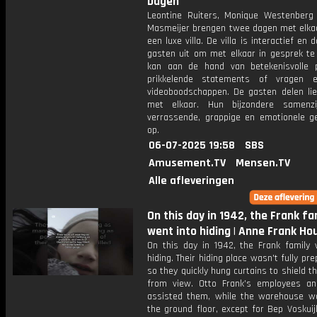
Dagen
Leontine Ruiters, Monique Westenberg
Masmeijer brengen twee dagen met elkaa
een luxe villa. De villa is interactief en 
gasten uit om met elkaar in gesprek te 
kan aan de hand van betekenisvolle p
prikkelende statements of vragen 
videoboodschappen. De gasten delen lie
met elkaar. Hun bijzondere samenzi
verrassende, grappige en emotionele g
op.
06-07-2025 19:58
SBS
Amusement.TV
Mensen.TV
Alle afleveringen
On this day in 1942, the Frank fa
went into hiding | Anne Frank Ho
On this day in 1942, the Frank family 
hiding. Their hiding place wasn't fully pre
so they quickly hung curtains to shield 
from view. Otto Frank’s employees an
assisted them, while the warehouse w
the ground floor, except for Bep Voskuijl