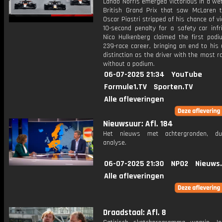
Lando Norris emerged victorious in a we
British Grand Prix that saw McLaren
Oscar Piastri stripped of his chance of vi
10-second penalty for a safety car infr
Nico Hulkenberg claimed the first podi
239-race career, bringing an end to his
distinction as the driver with the most r
without a podium.
06-07-2025 21:34
YouTube
Formule1.TV
Sporten.TV
Alle afleveringen
Nieuwsuur: Afl. 184
Het nieuws met achtergronden, du
analyse.
06-07-2025 21:30
NPO2
Nieuws
Alle afleveringen
Draadstaal: Afl. 8