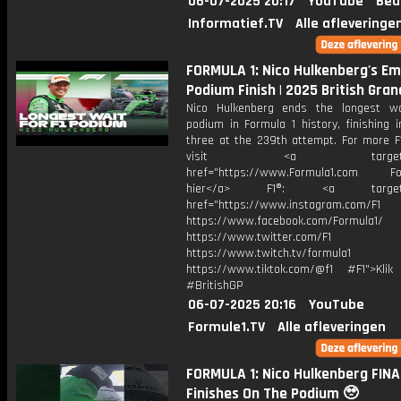
06-07-2025 20:17
YouTube
Beu
Informatief.TV
Alle afleveringe
FORMULA 1: Nico Hulkenberg's Em
Podium Finish | 2025 British Gran
Nico Hulkenberg ends the longest w
podium in Formula 1 history, finishing 
three at the 239th attempt. For more F1
visit <a target="_b
href="https://www.Formula1.com Fol
hier</a> F1®: <a target="_
href="https://www.instagram.com/F1
https://www.facebook.com/Formula1/
https://www.twitter.com/F1
https://www.twitch.tv/formula1
https://www.tiktok.com/@f1 #F1">Klik
#BritishGP
06-07-2025 20:16
YouTube
Formule1.TV
Alle afleveringen
FORMULA 1: Nico Hulkenberg FIN
Finishes On The Podium 🥹