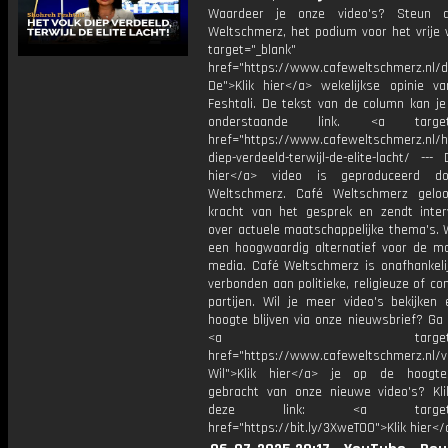
Waardeer je onze video's? Steun 
Weltschmerz, het podium voor het vrije 
target="_blank"
href="https://www.cafeweltschmerz.nl/
De">Klik hier</a> wekelijkse opinie v
Feshtali. De tekst van de column kan je
onderstaande link. <a target="
href="https://www.cafeweltschmerz.nl/he
diep-verdeeld-terwijl-de-elite-lacht/ --- 
hier</a> video is geproduceerd d
Weltschmerz. Café Weltschmerz gelo
kracht van het gesprek en zendt inter
over actuele maatschappelijke thema's. 
een hoogwaardig alternatief voor de m
media. Café Weltschmerz is onafhankelij
verbonden aan politieke, religieuze of c
partijen. Wil je meer video's bekijken
hoogte blijven via onze nieuwsbrief? Ga
<a target="_bl
href="https://www.cafeweltschmerz.nl/v
Wil">Klik hier</a> je op de hoogt
gebracht van onze nieuwe video's? Kl
deze link: <a target="_
href="https://bit.ly/3XweTO0">Klik hier</