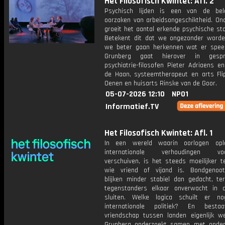
Het Filosofisch Kwintet: Afl. 2
Psychisch lijden is een van de bela
oorzaken van arbeidsongeschiktheid. On
groeit het aantal erkende psychische st
Betekent dit dat we ongezonder worden
we beter gaan herkennen wat er spee
Grunberg gaat hierover in gesp
psychiatrie-filosofen Pieter Adriaens e
de Haan, systeemtherapeut en arts Fli
Oenen en huisarts Rinske van de Goor.
05-07-2026 12:10
NPO1
Informatief.TV
Het Filosofisch Kwintet: Afl. 1
In een wereld waarin oorlogen opl
internationale verhoudingen voo
verschuiven, is het steeds moeilijker t
wie vriend of vijand is. Bondgenoo
blijken minder stabiel dan gedacht, ter
tegenstanders elkaar onverwacht in
sluiten. Welke logica schuilt er n
internationale politiek? En besta
vriendschap tussen landen eigenlijk w
Grunberg onderzoekt samen met onde