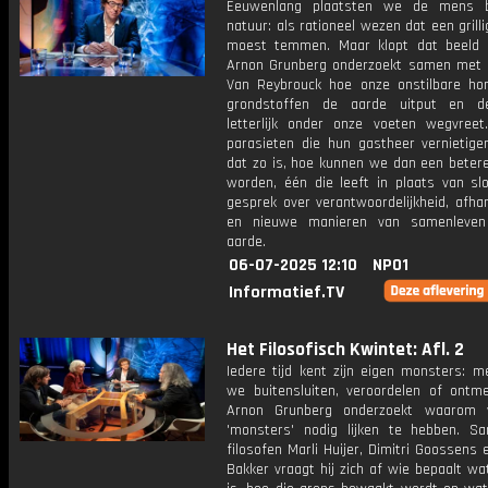
Eeuwenlang plaatsten we de mens 
natuur: als rationeel wezen dat een grill
moest temmen. Maar klopt dat beeld
Arnon Grunberg onderzoekt samen met o
Van Reybrouck hoe onze onstilbare ho
grondstoffen de aarde uitput en 
letterlijk onder onze voeten wegvreet
parasieten die hun gastheer vernietige
dat zo is, hoe kunnen we dan een betere
worden, één die leeft in plaats van sl
gesprek over verantwoordelijkheid, afhan
en nieuwe manieren van samenleve
aarde.
06-07-2025 12:10
NPO1
Informatief.TV
Het Filosofisch Kwintet: Afl. 2
Iedere tijd kent zijn eigen monsters: m
we buitensluiten, veroordelen of ontmen
Arnon Grunberg onderzoekt waarom 
'monsters' nodig lijken te hebben. 
filosofen Marli Huijer, Dimitri Goossens
Bakker vraagt hij zich af wie bepaalt w