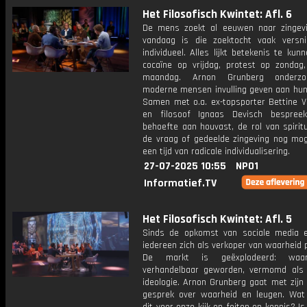
Het Filosofisch Kwintet: Afl. 6
De mens zoekt al eeuwen naar zingev
vandaag is die zoektocht vaak versn
individueel. Alles lijkt betekenis te kun
cocaïne op vrijdag, protest op zondag
maandag. Arnon Grunberg onderz
moderne mensen invulling geven aan hun
Samen met o.a. ex-topsporter Bettine V
en filosoof Ignaas Devisch bespree
behoefte aan houvast, de rol van spiritu
de vraag of gedeelde zingeving nog moge
een tijd van radicale individualisering.
27-07-2025 10:55
NPO1
Informatief.TV
Het Filosofisch Kwintet: Afl. 5
Sinds de opkomst van sociale media 
iedereen zich als verkoper van waarheid p
De markt is geëxplodeerd: waar
verhandelbaar geworden, vermomd als 
ideologie. Arnon Grunberg gaat met zijn
gesprek over waarheid en leugen. Wat