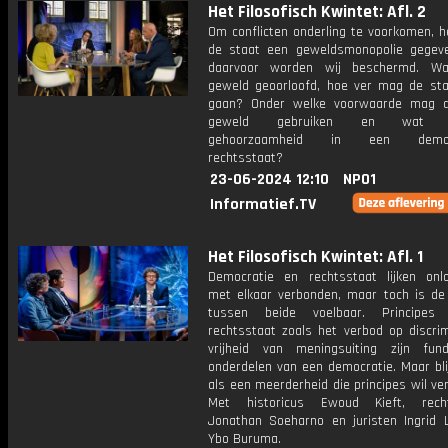
Het Filosofisch Kwintet: Afl. 2
Om conflicten onderling te voorkomen, 
de staat een geweldsmonopolie gegeven
daarvoor worden wij beschermd. Wa
geweld geoorloofd, hoe ver mag de sta
gaan? Onder welke voorwaarde mag d
geweld gebruiken en wat be
gehoorzaamheid in een democr
rechtsstaat?
23-06-2024 12:10
NPO1
Informatief.TV
Het Filosofisch Kwintet: Afl. 1
Democratie en rechtsstaat lijken onlo
met elkaar verbonden, maar toch is de
tussen beide voelbaar. Principe
rechtsstaat zoals het verbod op discrim
vrijheid van meningsuiting zijn fun
onderdelen van een democratie. Maar bli
als een meerderheid die principes wil v
Met historicus Ewoud Kieft, rechts
Jonathan Soeharno en juristen Ingrid L
Ybo Buruma.