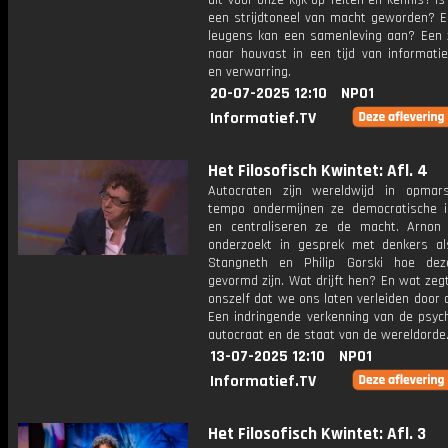
dit voor onze kijk op feiten en kennis? I
een strijdtoneel van macht geworden? E
leugens kan een samenleving aan? Een 
naar houvast in een tijd van informatie
en verwarring.
20-07-2025 12:10
NPO1
Informatief.TV
Het Filosofisch Kwintet: Afl. 4
Autocraten zijn wereldwijd in opmar
tempo ondermijnen ze democratische in
en centraliseren ze de macht. Arnon
onderzoekt in gesprek met denkers al
Stangneth en Philip Gorski hoe dez
gevormd zijn. Wat drijft hen? En wat zeg
onszelf dat we ons laten verleiden door 
Een indringende verkenning van de psyc
autocraat en de staat van de wereldorde
13-07-2025 12:10
NPO1
Informatief.TV
Het Filosofisch Kwintet: Afl. 3