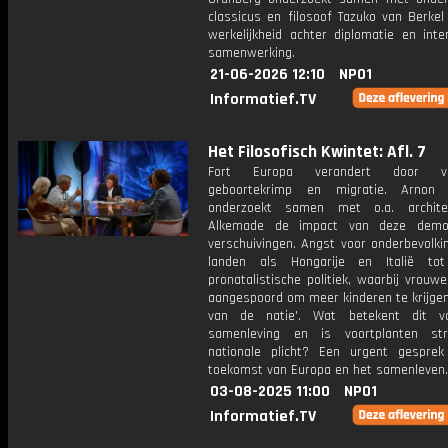
classicus en filosoof Tazuko van Berkel
werkelijkheid achter diplomatie en inte
samenwerking.
21-06-2026 12:10
NPO1
Informatief.TV
Het Filosofisch Kwintet: Afl. 7
Fort Europa verandert door verg
geboortekrimp en migratie. Arnon 
onderzoekt samen met o.a. architec
Alkemade de impact van deze demog
verschuivingen. Angst voor onderbevolkin
landen als Hongarije en Italië tot
pronatalistische politiek, waarbij vrou
aangespoord om meer kinderen te krijgen
van de natie'. Wat betekent dit v
samenleving en is voortplanten st
nationale plicht? Een urgent gespre
toekomst van Europa en het samenleven.
03-08-2025 11:00
NPO1
Informatief.TV