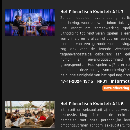
Het Filosofisch Kwintet: Afl. 7
Zonder speelse levenshouding verl
beschaving, waarschuwde Johan Huizinga
Spel vraagt om samenwerking, spe
uitnodiging tot relativeren, spelen is e
van vrijheid en is alleen al daarom een
element van een gezonde samenleving.
zag vlak voor de Tweede Wereldoo
tegenovergestelde gebeuren: een ge
humor en onverdraagzaamheid te
groepsgenoten. Hoe spelen wij? Is er ru
het spel in deze huidige samenleving? 
de dubbelzinnigheid van het spel nog acc
17-11-2024 13:15
NPO1
Informat
Het Filosofisch Kwintet: Afl. 6
Intimiteit en seksualiteit zijn onderwerp
discussie. Mag of moet de rechtsst
bemoeien met onze persoonlijke lev
omgangsvormen rondom seksualiteit, fa