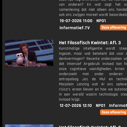
van anderen? En wat zegt het o
samenleving dat niet alleen ons hande
ook ons zwijgen moreel wordt beoordeel
19-07-2026 11:00
NPO1
Informatief.TV
Het Filosofisch Kwintet: Afl. 3
Kunstmatige intelligentie wordt ste
ingezet, maar wat betekent dat voor 
denkvermogen? Recente onderzoeken wi
dat intensief AI-gebruik invloed kan 
onze cognitieve vaardigheden. Arnon
onderzoekt met onder anderen w
antropoloog Jos de Mul en techniek
Marjolein Lanzing wat AI ons opleve
risico's eraan kleven en hoe we autonoo
in een wereld waarin technologie st
invloed krijgt.
12-07-2026 12:10
NPO1
Informat