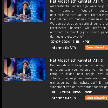
Het Filosofisch Kwintet: Afl. 4
Autocratische leiders zijn wereldwijd 
een opmars. Waaruit best
aantrekkingskracht van de autocraat eige
lukt het hen om massa's mensen op t
Worden autocratische verleidingen grote
rechtsstaat hapert? Wie profiteer
autocraat de macht grijpt? En wat gebeu
de magie is uitgewerkt?
07-07-2024 12:10
NPO1
Informatief.TV
Het Filosofisch Kwintet: Afl. 3
Ondanks de vaak besproken scheiding tu
en staat zijn veel wortels van de re
terug te leiden naar religie. Wat 
scheiding eigenlijk in? Welk mensbeeld
grondslag aan de rechtsstaat? En w
fundament van de rechtsstaat zonder go
30-06-2024 09:55
NPO1
Informatief.TV