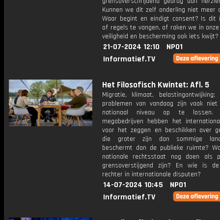
grensoverschrijdend gedrag aan herzie
Kunnen we dit zelf onderling niet meer 
Waar begint en eindigt consent? Is dit 
of regels te vangen, of raken we in onz
veiligheid en bescherming ook iets kwijt?
21-07-2024 12:10
NPO1
Informatief.TV
Het Filosofisch Kwintet: Afl. 5
Migratie, klimaat, belastingontwijking;
problemen van vandaag zijn vaak nie
nationaal niveau op te lossen. 
megabedrijven hebben het internationa
voor het zeggen en beschikken over g
die groter zijn dan sommige lan
beschermt dan de publieke ruimte? W
nationale rechtsstaat nog doen als 
grensoverstijgend zijn? En wie is d
rechter in internationale disputen?
14-07-2024 10:45
NPO1
Informatief.TV