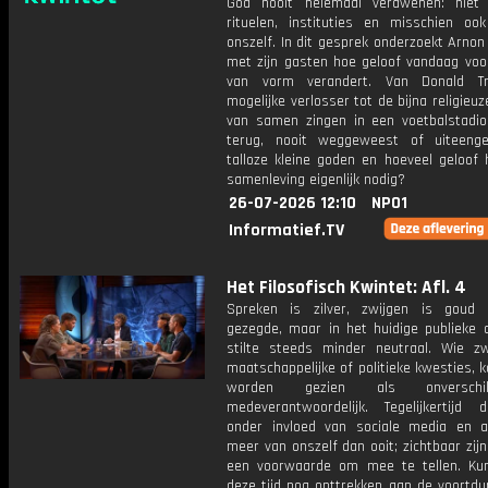
God nooit helemaal verdwenen: niet
rituelen, instituties en misschien ook
onszelf. In dit gesprek onderzoekt Arno
met zijn gasten hoe geloof vandaag voor
van vorm verandert. Van Donald T
mogelijke verlosser tot de bijna religieuz
van samen zingen in een voetbalstadio
terug, nooit weggeweest of uiteenge
talloze kleine goden en hoeveel geloof 
samenleving eigenlijk nodig?
26-07-2026 12:10
NPO1
Informatief.TV
Het Filosofisch Kwintet: Afl. 4
Spreken is zilver, zwijgen is goud 
gezegde, maar in het huidige publieke d
stilte steeds minder neutraal. Wie zw
maatschappelijke of politieke kwesties, k
worden gezien als onverschi
medeverantwoordelijk. Tegelijkertijd
onder invloed van sociale media en a
meer van onszelf dan ooit; zichtbaar zijn l
een voorwaarde om mee te tellen. Kun
deze tijd nog onttrekken aan de voortdu