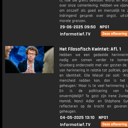
is, hoe die grens bewaakt wordt en wat
over onze samenleving. Hebben we vijan
om onszelf als goed en menselijk te 
indringend gesprek over angst, uitsl
morele grenzen.
29-06-2025 09:50
NPO1
Informatief.TV
Het Filosofisch Kwintet: Afl. 1
Hebben we een gedeelde herinnering
nodig om samen verder te komen
Grunberg onderzoekt met vier gasten de 
van herinnering in relatie tot politiek, ge
en identiteit. Elie Wiesel zei ooit: 'A
mensheid redden kan, dan is het
geheugen.' Maar is te veel herinnering s
En is de politisering van heri
onvermijdelijk? Te gast zijn Irene Zwiep
Hamidi, Nanci Adler en Stéphane Sy
reflecteren op de kracht en gevare
geheugen.
04-05-2025 13:10
NPO1
Informatief.TV