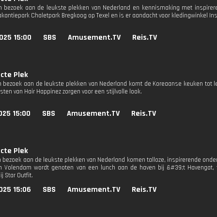
n bezoek aan de leukste plekken van Nederland en kennismaking met inspirer
akantiepark Chaletpark Bregkoog op Texel en is er aandacht voor kledingwinkel Ins
025 15:00
SBS
Amusement.TV
Reis.TV
cte Plek
n bezoek aan de leukste plekken van Nederland komt de Koreaanse keuken tot lev
isten van Hair Happinez zorgen voor een stijlvolle look.
025 15:00
SBS
Amusement.TV
Reis.TV
cte Plek
n bezoek aan de leukste plekken van Nederland komen talloze, inspirerende on
n Volendam wordt genoten van een lunch aan de haven bij &#39;t Havengat, t
j Star Outfit.
025 15:06
SBS
Amusement.TV
Reis.TV