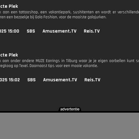
cte Plek
 aan een tattooshop, een vakantiepark, sushitenten en wordt er verschillen
ren een bezoekje bij Gala Fashion, voor de mooiste galajurken.
025 15:00
SBS
Amusement.TV
Reis.TV
cte Plek
 aan onder andere MUZE Earrings in Tilburg waar je je eigen oorbellen kunt
egkoog op Texel. Daarnaast tips voor een mooie vakantie.
025 15:02
SBS
Amusement.TV
Reis.TV