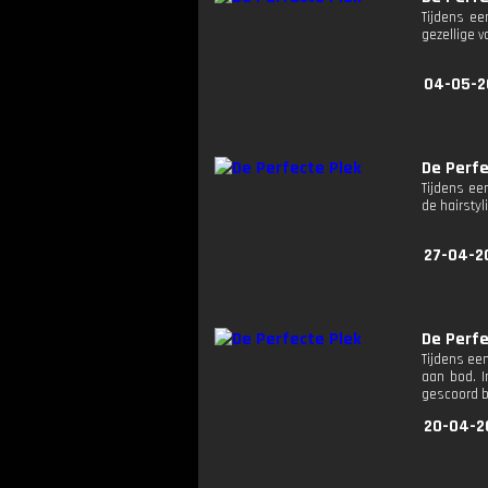
Tijdens ee
gezellige v
04-05-2
De Perfe
Tijdens ee
de hairstyl
27-04-2
De Perfe
Tijdens ee
aan bod. I
gescoord bi
20-04-2