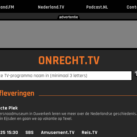
land.FM
Nederland.TV
Podcast.NL
Cont
ONRECHT.TV
afleveringen
cte Plek
tersnoodmuseum in Ouwerkerk leren we meer over de Nederlandse geschiedenis. 
in Eijsden en gaan we op vakantie op Texel.
25 15:30
SBS
Amusement.TV
Reis.TV