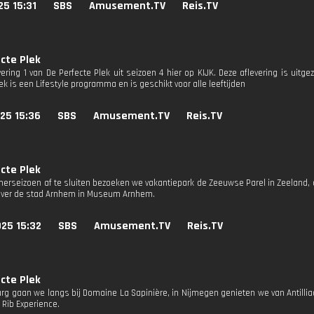
25 15:31
SBS
Amusement.TV
Reis.TV
cte Plek
evering 1 van De Perfecte Plek uit seizoen 4 hier op KIJK. Deze aflevering is uit
ek is een Lifestyle programma en is geschikt voor alle leeftijden
25 15:36
SBS
Amusement.TV
Reis.TV
cte Plek
erseizoen af te sluiten bezoeken we vakantiepark de Zeeuwse Parel in Zeeland, 
over de stad Arnhem in Museum Arnhem.
25 15:32
SBS
Amusement.TV
Reis.TV
cte Plek
rg gaan we langs bij Domaine La Sapinière, in Nijmegen genieten we van Antill
e Rib Experience.