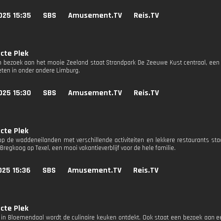
025 15:35
SBS
Amusement.TV
Reis.TV
cte Plek
n bezoek aan het mooie Zeeland staat Strandpark De Zeeuwe Kust centraal, een
eten in onder andere Limburg.
025 15:30
SBS
Amusement.TV
Reis.TV
cte Plek
 op de waddeneilanden met verschillende activiteiten en lekkere restaurants s
Bregkoog op Texel, een mooi vakantieverblijf voor de hele familie.
025 15:36
SBS
Amusement.TV
Reis.TV
cte Plek
er in Bloemendaal wordt de culinaire keuken ontdekt. Ook staat een bezoek aan 