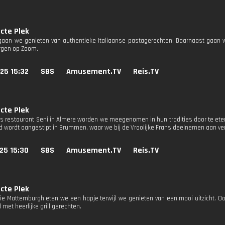
cte Plek
gaan we genieten van authentieke Italiaanse pastagerechten. Daarnaast gaan 
rgen op Zoom.
25 15:32
SBS
Amusement.TV
Reis.TV
cte Plek
ans restaurant Seni in Almere worden we meegenomen in hun tradities door te e
id wordt aangestipt in Brummen, waar we bij de Vroolijke Frans deelnemen aan vers
25 15:30
SBS
Amusement.TV
Reis.TV
cte Plek
rie Mattemburgh eten we een hapje terwijl we genieten van een mooi uitzicht. O
 met heerlijke grill gerechten.