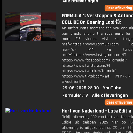
Alle afleveringen
FORMULA 1: Verstappen & Antonel
COLLIDE On Opening Lap! 💥
An unfortunate moment for Max and Ki
pair crash, ending the race early for 
more F1® videos, visit <a target=
href="https://www.Formula1.com Fol
hier</a> F1®: <a target="_
href="https://www.instagram.com/F1
https://www.facebook.com/Formula1/
https://www.twitter.com/F1
https://www.twitch.tv/formula1
https://www.tiktok.com/@f1 #F1">Klik
#AustrianGP
29-06-2025 22:30
YouTube
Formule1.TV
Alle afleveringen
Hart van Nederland - Late Editie
Bekijk aflevering 182 van Hart van Nederl
Editie uit seizoen 2025 hier op KI
aflevering is uitgezonden op 29 juni, 22: