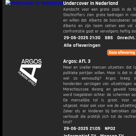
Undercover in Nederland
Aandacht voor een grote zaak in de fi
Slachtoffers zien grote bedragen in ro
en willen dat Alberto de boosdoener aa
Alberto en zijn team zetten een val
confrontatie gaat er vervolgens heftig aa
29-06-2025 21:30
SBS
Onrecht.
Alle afleveringen
Argos: Afl. 3
Meer en sneller mensen uitzetten: dat i
politieke partijen willen. Maar is dat in d
wel zo eenvoudig? Argos kreeg i
honderden verslagen van uitzettingen w
Marechaussee dwang en geweld toep
werd toegelaten achter de schermen op 
De menselijke tol is groot. Voor w
uitgezet, maar ook voor wie de uitzetting
Zeker als er kinderen bij betrokken zij
verhoudt die praktijk zich tot de recht
kind?
29-06-2025 21:05
NPO2