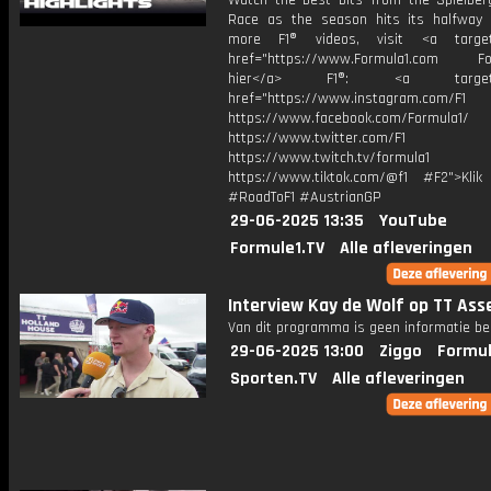
Watch the best bits from the Spielber
Race as the season hits its halfway
more F1® videos, visit <a target=
href="https://www.Formula1.com Fol
hier</a> F1®: <a target="_
href="https://www.instagram.com/F1
https://www.facebook.com/Formula1/
https://www.twitter.com/F1
https://www.twitch.tv/formula1
https://www.tiktok.com/@f1 #F2">Klik
#RoadToF1 #AustrianGP
29-06-2025 13:35
YouTube
Formule1.TV
Alle afleveringen
Interview Kay de Wolf op TT Ass
Van dit programma is geen informatie be
29-06-2025 13:00
Ziggo
Formul
Sporten.TV
Alle afleveringen