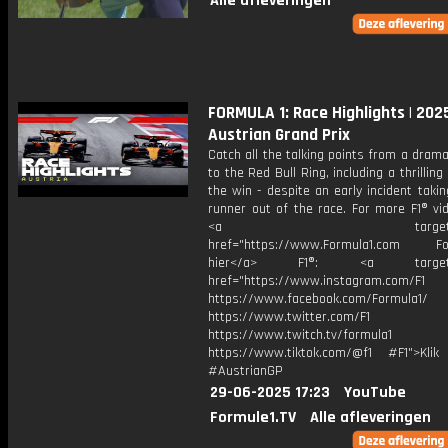
Alle afleveringen
FORMULA 1: Race Highlights | 202
Austrian Grand Prix
Catch all the talking points from a drama
to the Red Bull Ring, including a thrilling
the win - despite an early incident takin
runner out of the race. For more F1® vid
<a target="_bl
href="https://www.Formula1.com Fol
hier</a> F1®: <a target="_
href="https://www.instagram.com/F1
https://www.facebook.com/Formula1/
https://www.twitter.com/F1
https://www.twitch.tv/formula1
https://www.tiktok.com/@f1 #F1">Klik
#AustrianGP
29-06-2025 17:23
YouTube
Formule1.TV
Alle afleveringen