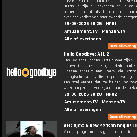
bassist van de populairste jaren 80-b
Duran in zijn bil geknepen en is de 
tranen geroerd als Caroline openharti
over het verlies van haar tweede echtgen
29-06-2025 20:25
NPO1
Amusement.TV
Mensen.TV
Alle afleveringen
Hello Goodbye: Afl. 2
Een Syrische jongen vertelt over zijn vl
nieuwe toekomst die hij in Nederland vo
Linssen spreekt een vrouw die wach
biologische vader, die ze pas twee jaar
een stel vertelt dat ze beiden, na zwar
weer hoopvol durven kijken naar de toek
29-06-2025 20:20
NPO2
Amusement.TV
Mensen.TV
Alle afleveringen
AFC Ajax: A new season begins ❤️‍
Van dit programma is geen informatie be