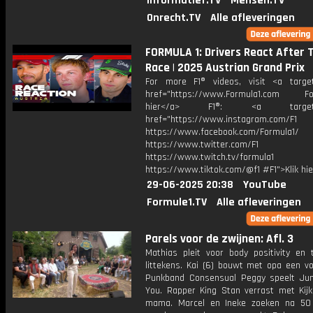
Informatief.TV
Mensen.TV
Onrecht.TV
Alle afleveringen
FORMULA 1: Drivers React After 
Race | 2025 Austrian Grand Prix
For more F1® videos, visit <a target
href="https://www.Formula1.com Fol
hier</a> F1®: <a target="_
href="https://www.instagram.com/F1
https://www.facebook.com/Formula1/
https://www.twitter.com/F1
https://www.twitch.tv/formula1
https://www.tiktok.com/@f1 #F1">Klik hi
29-06-2025 20:38
YouTube
Formule1.TV
Alle afleveringen
Parels voor de zwijnen: Afl. 3
Mathias pleit voor body positivity en t
littekens. Kai (6) bouwt met opa een vo
Punkband Consensual Peggy speelt Jun
You. Rapper King Stan verrast met Kijk
mama. Marcel en Ineke zoeken na 50