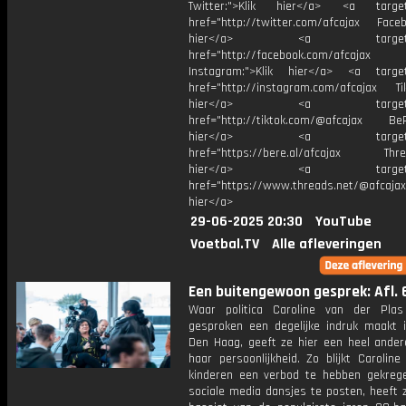
Twitter:">Klik hier</a> <a target=
href="http://twitter.com/afcajax Facebo
hier</a> <a target="_
href="http://facebook.com/afcajax
Instagram:">Klik hier</a> <a target
href="http://instagram.com/afcajax TikT
hier</a> <a target="_
href="http://tiktok.com/@afcajax BeRe
hier</a> <a target="_
href="https://bere.al/afcajax Threa
hier</a> <a target="_
href="https://www.threads.net/@afcajax
hier</a>
29-06-2025 20:30
YouTube
Voetbal.TV
Alle afleveringen
Een buitengewoon gesprek: Afl. 
Waar politica Caroline van der Pla
gesproken een degelijke indruk maakt in
Den Haag, geeft ze hier een heel andere
haar persoonlijkheid. Zo blijkt Carolin
kinderen een verbod te hebben gekre
sociale media dansjes te posten, heeft 