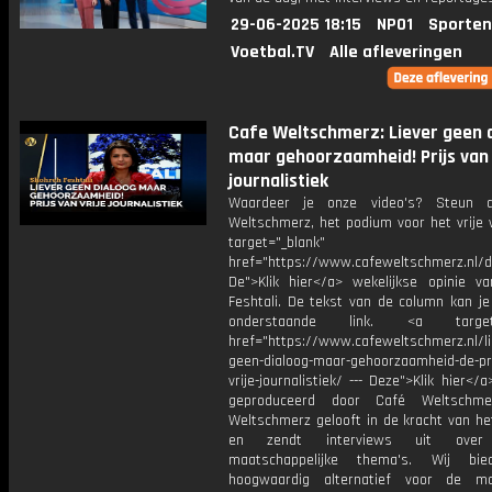
29-06-2025 18:15
NPO1
Sporten
Voetbal.TV
Alle afleveringen
Cafe Weltschmerz: Liever geen 
maar gehoorzaamheid! Prijs van 
journalistiek
Waardeer je onze video's? Steun 
Weltschmerz, het podium voor het vrije 
target="_blank"
href="https://www.cafeweltschmerz.nl/
De">Klik hier</a> wekelijkse opinie v
Feshtali. De tekst van de column kan je
onderstaande link. <a target="
href="https://www.cafeweltschmerz.nl/li
geen-dialoog-maar-gehoorzaamheid-de-pri
vrije-journalistiek/ --- Deze">Klik hier</a
geproduceerd door Café Weltschme
Weltschmerz gelooft in de kracht van he
en zendt interviews uit over 
maatschappelijke thema's. Wij bi
hoogwaardig alternatief voor de ma