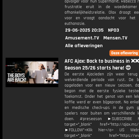
opvolger voor hun supermarkt. Rebecca 
frustratie eruit in de woedekame
afhankelijkheidsrelatie. Olax draagt e
voor en vraagt aandacht voor het 
euthanasie.
29-06-2025 20:35
NPO3
Amusement.TV
Mensen.TV
Alle afleveringen
AFC Ajax: Back to business in ❌❌
Season 25/26 starts here! 😍
De eerste Ajacieden zijn weer teru
welverdiende periode van rust. De ba
opgeladen voor een nieuw seizoen, d
begon met de eerste fysieke test
Toekomst. Onder het genot van een lek
koffie werd er even bijgepraat. Na enke
en medische check-ups in de gym g
spelers naar buiten om verschillende l
doen. #preseason ►SUBSCRIBE
target="_blank" href="http://ajax.ms/
►FOLLOW">Klik hier</a> US Webs
target="_blank" href="https://www