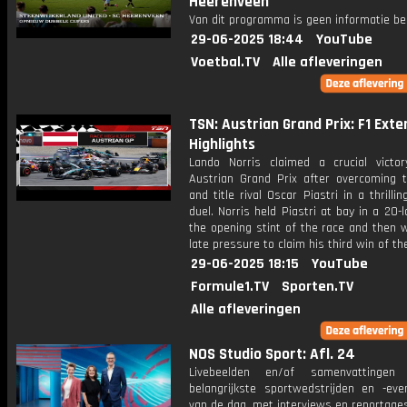
Heerenveen
Van dit programma is geen informatie be
29-06-2025 18:44
YouTube
Voetbal.TV
Alle afleveringen
TSN: Austrian Grand Prix: F1 Ext
Highlights
Lando Norris claimed a crucial victo
Austrian Grand Prix after overcoming
and title rival Oscar Piastri in a thrillin
duel. Norris held Piastri at bay in a 20-l
the opening stint of the race and then 
late pressure to claim his third win of t
29-06-2025 18:15
YouTube
Formule1.TV
Sporten.TV
Alle afleveringen
NOS Studio Sport: Afl. 24
Livebeelden en/of samenvattinge
belangrijkste sportwedstrijden en -ev
van de dag, met interviews en reportages