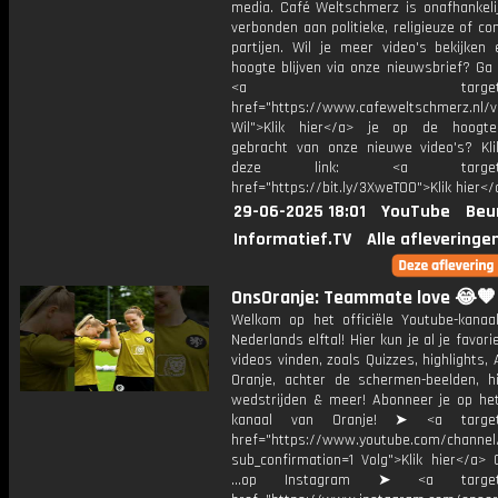
media. Café Weltschmerz is onafhankelij
verbonden aan politieke, religieuze of c
partijen. Wil je meer video's bekijken
hoogte blijven via onze nieuwsbrief? Ga
<a target="_bl
href="https://www.cafeweltschmerz.nl/v
Wil">Klik hier</a> je op de hoogt
gebracht van onze nieuwe video's? Kl
deze link: <a target="_
href="https://bit.ly/3XweTO0">Klik hier</
29-06-2025 18:01
YouTube
Beu
Informatief.TV
Alle afleveringe
OnsOranje: Teammate love 😂🧡
Welkom op het officiële Youtube-kanaa
Nederlands elftal! Hier kun je al je favori
videos vinden, zoals Quizzes, highlights, 
Oranje, achter de schermen-beelden, hi
wedstrijden & meer! Abonneer je op he
kanaal van Oranje! ➤ <a target=
href="https://www.youtube.com/chann
sub_confirmation=1 Volg">Klik hier</a> 
...op Instagram ➤ <a target="