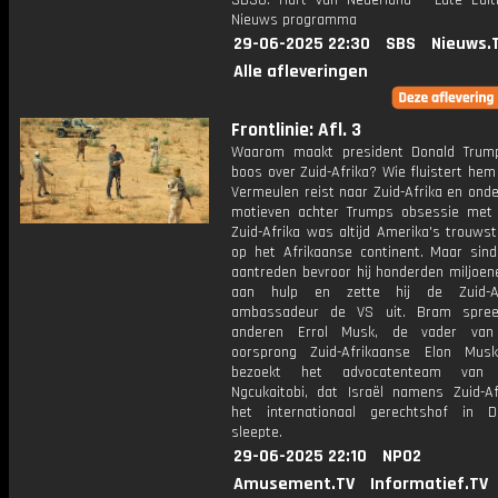
SBS6. Hart van Nederland - Late Edit
Nieuws programma
29-06-2025 22:30
SBS
Nieuws.
Alle afleveringen
Frontlinie: Afl. 3
Waarom maakt president Donald Trum
boos over Zuid-Afrika? Wie fluistert he
Vermeulen reist naar Zuid-Afrika en ond
motieven achter Trumps obsessie met 
Zuid-Afrika was altijd Amerika's trouws
op het Afrikaanse continent. Maar sin
aantreden bevroor hij honderden miljoen
aan hulp en zette hij de Zuid-Af
ambassadeur de VS uit. Bram spree
anderen Errol Musk, de vader va
oorsprong Zuid-Afrikaanse Elon Mus
bezoekt het advocatenteam van 
Ngcukaitobi, dat Israël namens Zuid-Af
het internationaal gerechtshof in 
sleepte.
29-06-2025 22:10
NPO2
Amusement.TV
Informatief.TV