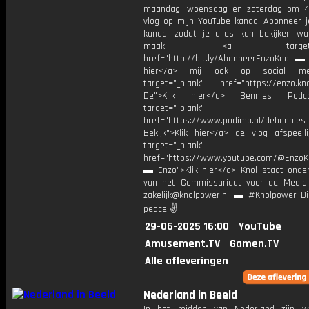
maandag, woensdag en zaterdag om 4
vlog op mijn YouTube kanaal Abonneer j
kanaal zodat je alles kan bekijken w
maak: <a target="_b
href="http://bit.ly/AbonneerEnzoKnol ▬ 
hier</a> mij ook op social me
target="_blank" href="https://enzo.kno
De">Klik hier</a> Bennies Podc
target="_blank"
href="https://www.podimo.nl/debennies
Bekijk">Klik hier</a> de vlog afspeelli
target="_blank"
href="https://www.youtube.com/@EnzoKn
▬ Enzo">Klik hier</a> Knol staat onder
van het Commissariaat voor de Media.
zakelijk@knolpower.nl ▬ #Knolpower Di
peace ✌
29-06-2025 16:00
YouTube
Amusement.TV
Gamen.TV
Alle afleveringen
Nederland in Beeld