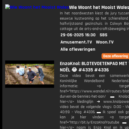
Wie Woont het Mooist Wale
In het noordwesten kiest de jury tussen
eeuwse kustwoning op het schiereiland 
halfvrijstaand gezinshuis in Colwyn B
cottage uit de arts-and-craftsbeweging i
29-06-2025 16:30
SBS
Amusement.TV
Woon.TV
Alle afleveringen
EnzoKnol: BLOTEVOETENPAD MET 
NOËL 😂 #4335 #4336
Deze video bevat een samenwerk
Koninklijke Wandelbond Nederla
informatie: <a target="_
href="https://www.wandel.nl/routes/blo
durven-de-bennies-het-aan/ ▬ Knolpo
hier</a> kledinglijn ➜ www.knolpowe
video bevat de volgende vlogs: 0:00 - V
40:59 - Vlog #4336 ▬ Ik speel ook g
kan je hier vinden: <a target=
href="http://bit.ly/EnzoKnolYoutube ▬ M
hier</a> naam is Enzo Knol en ik up