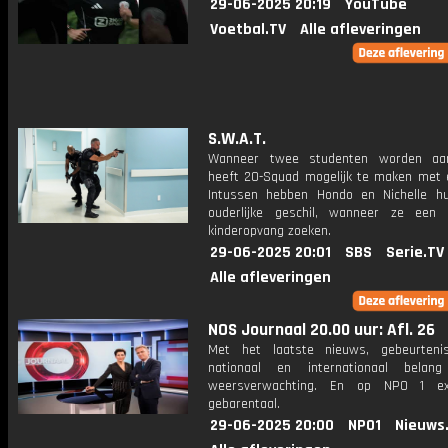
29-06-2025 20:19
YouTube
Voetbal.TV
Alle afleveringen
S.W.A.T.
Wanneer twee studenten worden aang
heeft 20-Squad mogelijk te maken met 
Intussen hebben Hondo en Nichelle h
ouderlijke geschil, wanneer ze een 
kinderopvang zoeken.
29-06-2025 20:01
SBS
Serie.TV
Alle afleveringen
NOS Journaal 20.00 uur: Afl. 26
Met het laatste nieuws, gebeurteni
nationaal en internationaal bela
weersverwachting. En op NPO 1 e
gebarentaal.
29-06-2025 20:00
NPO1
Nieuws