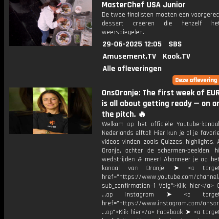
MasterChef USA Junior
De twee finalisten moeten een voorgerec
dessert creëren die henzelf he
weerspiegelen.
29-06-2025 12:05
SBS
Amusement.TV
Kook.TV
Alle afleveringen
OnsOranje: The first week of EU
is all about getting ready — on a
the pitch. 🔥
Welkom op het officiële Youtube-kanaa
Nederlands elftal! Hier kun je al je favori
videos vinden, zoals Quizzes, highlights, 
Oranje, achter de schermen-beelden, hi
wedstrijden & meer! Abonneer je op he
kanaal van Oranje! ➤ <a target=
href="https://www.youtube.com/chann
sub_confirmation=1 Volg">Klik hier</a> 
...op Instagram ➤ <a target="
href="https://www.instagram.com/onsor
...op">Klik hier</a> Facebook ➤ <a targe