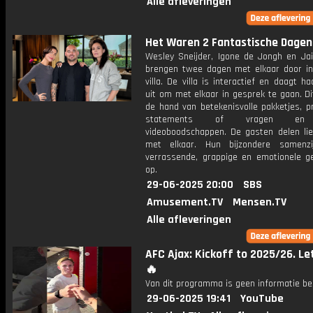
Alle afleveringen
Het Waren 2 Fantastische Dagen
Wesley Sneijder, Igone de Jongh en Ja
brengen twee dagen met elkaar door in
villa. De villa is interactief en daagt h
uit om met elkaar in gesprek te gaan. D
de hand van betekenisvolle pakketjes, p
statements of vragen en
videoboodschappen. De gasten delen lie
met elkaar. Hun bijzondere samenzi
verrassende, grappige en emotionele g
op.
29-06-2025 20:00
SBS
Amusement.TV
Mensen.TV
Alle afleveringen
AFC Ajax: Kickoff to 2025/26. Let
🔥
Van dit programma is geen informatie be
29-06-2025 19:41
YouTube