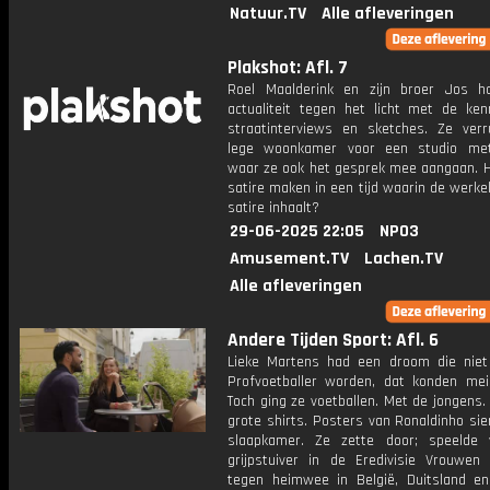
Natuur.TV
Alle afleveringen
Plakshot: Afl. 7
Roel Maalderink en zijn broer Jos 
actualiteit tegen het licht met de ke
straatinterviews en sketches. Ze verr
lege woonkamer voor een studio met
waar ze ook het gesprek mee aangaan. Ho
satire maken in een tijd waarin de werkel
satire inhaalt?
29-06-2025 22:05
NPO3
Amusement.TV
Lachen.TV
Alle afleveringen
Andere Tijden Sport: Afl. 6
Lieke Martens had een droom die niet
Profvoetballer worden, dat konden meis
Toch ging ze voetballen. Met de jongens. 
grote shirts. Posters van Ronaldinho si
slaapkamer. Ze zette door; speelde
grijpstuiver in de Eredivisie Vrouwen
tegen heimwee in België, Duitsland e