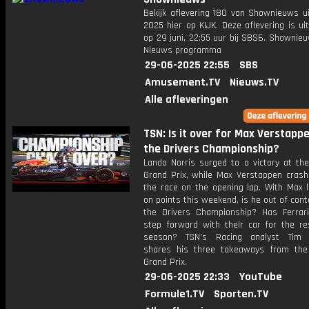
Bekijk aflevering 180 van Shownieuws ui
2025 hier op KIJK. Deze aflevering is u
op 29 juni, 22:55 uur bij SBS6. Shownie
Nieuws programma
29-06-2025 22:55
SBS
Amusement.TV
Nieuws.TV
Alle afleveringen
TSN: Is it over for Max Verstappe
the Drivers Championship?
Lando Norris surged to a victory at the
Grand Prix, while Max Verstappen crash
the race on the opening lap. With Max l
on points this weekend, is he out of cont
the Drivers Championship? Has Ferra
step forward with their car for the re
season? TSN's Racing analyst Tim 
shares his three takeaways from the
Grand Prix.
29-06-2025 22:33
YouTube
Formule1.TV
Sporten.TV