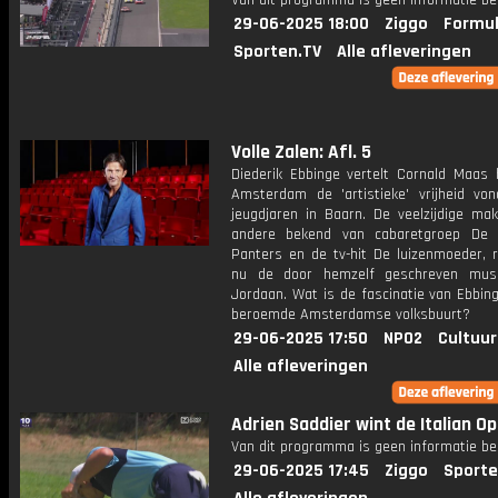
Van dit programma is geen informatie be
29-06-2025 18:00
Ziggo
Formul
Sporten.TV
Alle afleveringen
Volle Zalen: Afl. 5
Diederik Ebbinge vertelt Cornald Maas h
Amsterdam de 'artistieke' vrijheid von
jeugdjaren in Baarn. De veelzijdige mak
andere bekend van cabaretgroep De 
Panters en de tv-hit De luizenmoeder, r
nu de door hemzelf geschreven musi
Jordaan. Wat is de fascinatie van Ebbin
beroemde Amsterdamse volksbuurt?
29-06-2025 17:50
NPO2
Cultuur
Alle afleveringen
Adrien Saddier wint de Italian O
Van dit programma is geen informatie be
29-06-2025 17:45
Ziggo
Sporte