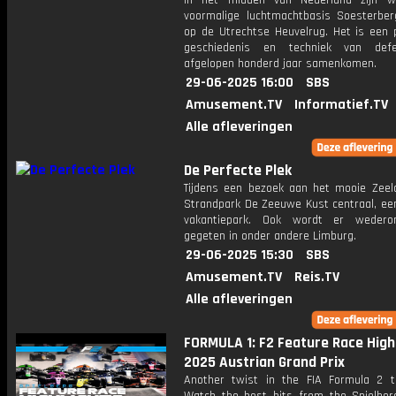
In het midden van Nederland zijn 
voormalige luchtmachtbasis Soesterbe
op de Utrechtse Heuvelrug. Het is een 
geschiedenis en techniek van def
afgelopen honderd jaar samenkomen.
29-06-2025 16:00
SBS
Amusement.TV
Informatief.TV
Alle afleveringen
De Perfecte Plek
Tijdens een bezoek aan het mooie Zeel
Strandpark De Zeeuwe Kust centraal, een
vakantiepark. Ook wordt er wedero
gegeten in onder andere Limburg.
29-06-2025 15:30
SBS
Amusement.TV
Reis.TV
Alle afleveringen
FORMULA 1: F2 Feature Race Highl
2025 Austrian Grand Prix
Another twist in the FIA Formula 2 tit