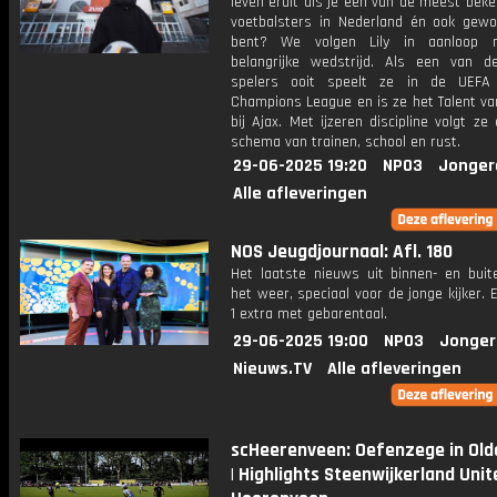
leven eruit als je een van de meest bek
voetbalsters in Nederland én ook gewo
bent? We volgen Lily in aanloop 
belangrijke wedstrijd. Als een van d
spelers ooit speelt ze in de UEF
Champions League en is ze het Talent va
bij Ajax. Met ijzeren discipline volgt ze
schema van trainen, school en rust.
29-06-2025 19:20
NPO3
Jonger
Alle afleveringen
NOS Jeugdjournaal: Afl. 180
Het laatste nieuws uit binnen- en buit
het weer, speciaal voor de jonge kijker.
1 extra met gebarentaal.
29-06-2025 19:00
NPO3
Jonger
Nieuws.TV
Alle afleveringen
scHeerenveen: Oefenzege in Ol
| Highlights Steenwijkerland Unit