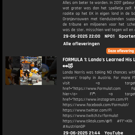
Alles om beter te worden. In 2017 gebeur
wat groter was dan het spelletje zelf. 
raakte op het EK in eigen land in de b
Oranjevrouwen met tienduizenden supp
de tribune en miljoenen voor het sche
was de ster, misschien wel tegen wil en 
29-06-2025 22:00
NPO1
Sporte
Alle afleveringen
FORMULA 1: Lando's Learned His 
👀🤣
Lando Norris was taking NO chances with
winners' trophy in Austria. For more F1
visit <a target="_b
href="https://www.Formula1.com Fol
hier</a> F1®: <a target="_
href="https://www.instagram.com/F1
https://www.facebook.com/Formula1/
https://www.twitter.com/F1
https://www.twitch.tv/formula1
https://www.tiktok.com/@f1 #F1">Klik
#AustrianGP
29-06-2025 21:44
YouTube