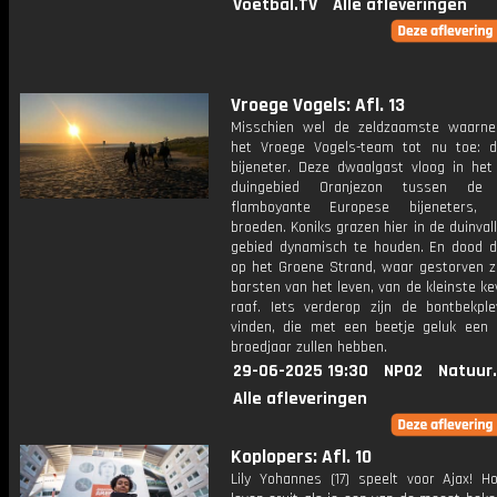
Voetbal.TV
Alle afleveringen
Vroege Vogels: Afl. 13
Misschien wel de zeldzaamste waarn
het Vroege Vogels-team tot nu toe: 
bijeneter. Deze dwaalgast vloog in he
duingebied Oranjezon tussen de
flamboyante Europese bijeneters, 
broeden. Koniks grazen hier in de duinval
gebied dynamisch te houden. En dood d
op het Groene Strand, waar gestorven 
barsten van het leven, van de kleinste ke
raaf. Iets verderop zijn de bontbekple
vinden, die met een beetje geluk een 
broedjaar zullen hebben.
29-06-2025 19:30
NPO2
Natuur
Alle afleveringen
Koplopers: Afl. 10
Lily Yohannes (17) speelt voor Ajax! Ho