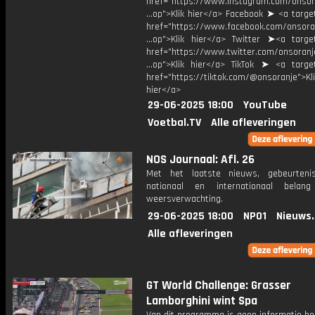
href="https://www.instagram.com/onsor
...op">Klik hier</a> Facebook ➤ <a targe
href="https://www.facebook.com/onsora
...op">Klik hier</a> Twitter ➤<a target
href="https://www.twitter.com/onsoranj
...op">Klik hier</a> TikTok ➤ <a target
href="https://tiktok.com/@onsoranje">Kli
hier</a>
29-06-2025 18:00
YouTube
Voetbal.TV
Alle afleveringen
NOS Journaal: Afl. 26
Met het laatste nieuws, gebeurteni
nationaal en internationaal bela
weersverwachting.
29-06-2025 18:00
NPO1
Nieuws
Alle afleveringen
GT World Challenge: Grasser
Lamborghini wint Spa