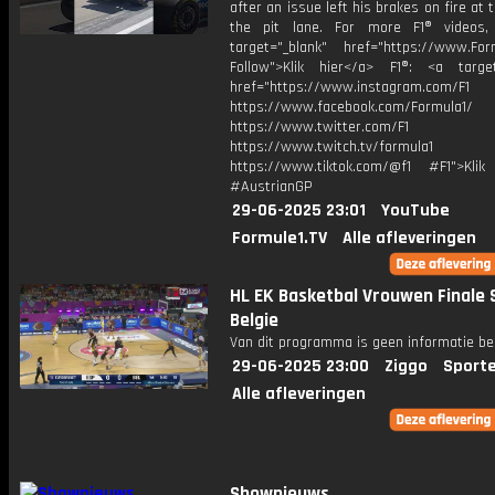
after an issue left his brakes on fire at 
the pit lane. For more F1® videos,
target="_blank" href="https://www.For
Follow">Klik hier</a> F1®: <a target
href="https://www.instagram.com/F1
https://www.facebook.com/Formula1/
https://www.twitter.com/F1
https://www.twitch.tv/formula1
https://www.tiktok.com/@f1 #F1">Klik
#AustrianGP
29-06-2025 23:01
YouTube
Formule1.TV
Alle afleveringen
HL EK Basketbal Vrouwen Finale 
Belgie
Van dit programma is geen informatie be
29-06-2025 23:00
Ziggo
Sport
Alle afleveringen
Shownieuws