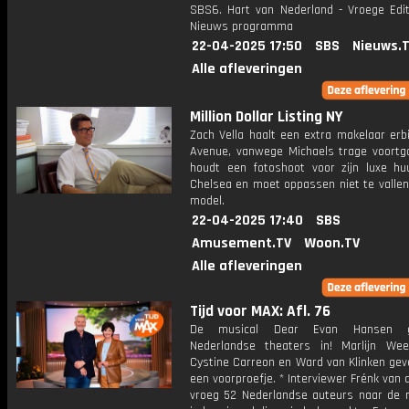
SBS6. Hart van Nederland - Vroege Edit
Nieuws programma
22-04-2025 17:50
SBS
Nieuws.
Alle afleveringen
Million Dollar Listing NY
Zach Vella haalt een extra makelaar erb
Avenue, vanwege Michaels trage voortg
houdt een fotoshoot voor zijn luxe hu
Chelsea en moet oppassen niet te vallen
model.
22-04-2025 17:40
SBS
Amusement.TV
Woon.TV
Alle afleveringen
Tijd voor MAX: Afl. 76
De musical Dear Evan Hansen 
Nederlandse theaters in! Marlijn Wee
Cystine Carreon en Ward van Klinken gev
een voorproefje. * Interviewer Frénk van 
vroeg 52 Nederlandse auteurs naar de 