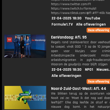
https://www.twitter.com/F1
https://www.twitch.tv/formula1
https://www.tiktok.com/@f1 #F1">Klik hi
22-04-2025 18:30
YouTube
Formule1.TV
Alle afleveringen
EenVandaag: Afl. 95
Regels rond stankoverlast door veehoude
te soepel, vindt GGD * 3 op de 10 jonge
open voor klusjes voor crimi
Arbeidsinspectie onderzoekt misb
arbeidsmigranten in pgb-fraudecons
Waarom de goudprijs maar blijft stijgen
22-04-2025 18:30
NPO1
Nieuws
Alle afleveringen
Noord-Zuid-Oost-West: Afl. 44
We blikken terug op de avonturen va
Nooit zei ze: 'Moet ik dat nog wel doe
leeftijd?' Elke dag leefde ze alsof er 
nieuwe dag komt. In het natuurp