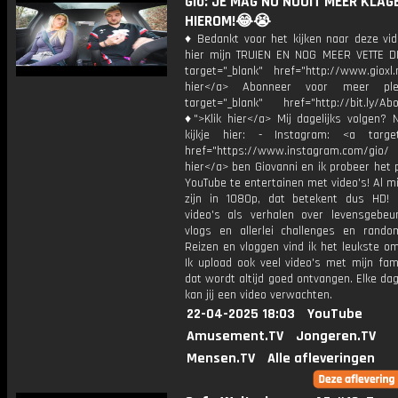
Gio: JE MAG NU NOOIT MEER KLAG
HIEROM!😂😭
♦ Bedankt voor het kijken naar deze vid
hier mijn TRUIEN EN NOG MEER VETTE D
target="_blank" href="http://www.gioxl.
hier</a> Abonneer voor meer ple
target="_blank" href="http://bit.ly/Ab
♦">Klik hier</a> Mij dagelijks volgen?
kijkje hier: - Instagram: <a target
href="https://www.instagram.com/gio/
hier</a> ben Giovanni en ik probeer het 
YouTube te entertainen met video's! Al mi
zijn in 1080p, dat betekent dus HD! 
video's als verhalen over levensgebeur
vlogs en allerlei challenges en rando
Reizen en vloggen vind ik het leukste o
Ik upload ook veel video's met mijn fam
dat wordt altijd goed ontvangen. Elke da
kan jij een video verwachten.
22-04-2025 18:03
YouTube
Amusement.TV
Jongeren.TV
Mensen.TV
Alle afleveringen