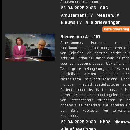
Amusement programma
22-04-2025 21:35
SBS
Amusement.TV
Mensen.TV
Nieuws.TV
Alle afleveringen
Nieuwsuur: Afl. 110
Amerikaanse, Europese en Oek
functionarissen praten morgen over de
van Oekraïne. We spraken eerder jour
schrijver Catherine Belton over de moge
voor een bestand tussen Oekraïne en R
Twee grote belangenorganisaties va
specialisten werken niet meer me
recensiesite ZorgkaartNederland. Linda
manager medisch-specialistische zo
Patiëntenfederatie, is te gast. * Ne
universiteiten nemen maatregelen om de
van internationale studenten in h
onderwijs te beperken. We spreken C
den Berg, voorzitter van Universit
Nederland.
22-04-2025 21:30
NPO2
Nieuws
Alle afleveringen