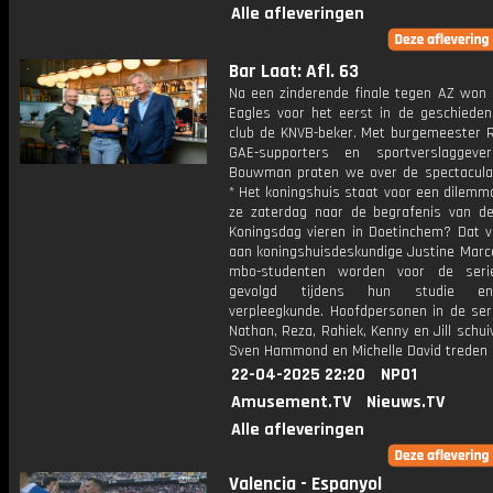
Alle afleveringen
Bar Laat: Afl. 63
Na een zinderende finale tegen AZ won
Eagles voor het eerst in de geschieden
club de KNVB-beker. Met burgemeester R
GAE-supporters en sportverslaggeve
Bouwman praten we over de spectaculai
* Het koningshuis staat voor een dilemm
ze zaterdag naar de begrafenis van d
Koningsdag vieren in Doetinchem? Dat 
aan koningshuisdeskundige Justine Marce
mbo-studenten worden voor de seri
gevolgd tijdens hun studie e
verpleegkunde. Hoofdpersonen in de ser
Nathan, Reza, Rahiek, Kenny en Jill schui
Sven Hammond en Michelle David treden 
22-04-2025 22:20
NPO1
Amusement.TV
Nieuws.TV
Alle afleveringen
Valencia - Espanyol