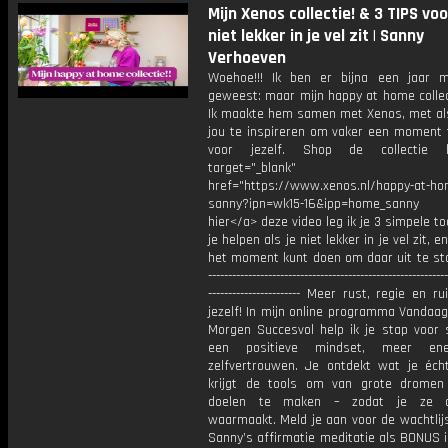
Mijn Xenos collectie! & 3 TIPS voo
niet lekker in je vel zit | Sanny
Verhoeven
Woehoe!!! Ik ben er bijna een jaar 
geweest: maar mijn happy at home collect
Ik maakte hem samen met Xenos, met al
jou te inspireren om vaker een moment
voor jezelf. Shop de collectie 
target="_blank"
href="https://www.xenos.nl/happy-at-ho
sanny?ipn=wk15-16&ipp=home_sanny 
hier</a> deze video leg ik je 3 simpele too
je helpen als je niet lekker in je vel zit, e
het moment kunt doen om daar uit te sta
------------------------------------------------------------
----------------------- Meer rust, regie en 
jezelf! In mijn online programma Vandaag
Morgen Succesvol help ik je stap voor 
een positieve mindset, meer en
zelfvertrouwen. Je ontdekt wat je écht
krijgt de tools om van grote dromen
doelen te maken – zodat je ze 
waarmaakt. Meld je aan voor de wachtlijs
Sanny’s affirmatie meditatie als BONUS i