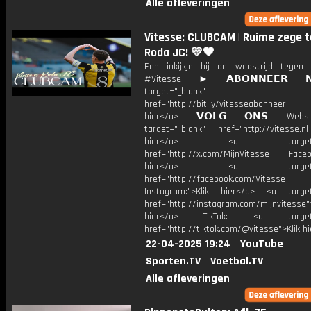
Alle afleveringen
Vitesse: CLUBCAM | Ruime zege 
Roda JC! 💛🖤
Een inkijkje bij de wedstrijd tege
#Vitesse ► 𝗔𝗕𝗢𝗡𝗡𝗘𝗘𝗥 
target="_blank"
href="http://bit.ly/vitesseabonnee
hier</a> 𝗩𝗢𝗟𝗚 𝗢𝗡𝗦 Webs
target="_blank" href="http://vitesse.nl
hier</a> <a target="_
href="http://x.com/MijnVitesse Facebo
hier</a> <a target="_
href="http://facebook.com/Vitesse
Instagram:">Klik hier</a> <a target
href="http://instagram.com/mijnvitesse">
hier</a> TikTok: <a target="
href="http://tiktok.com/@vitesse">Klik h
22-04-2025 19:24
YouTube
Sporten.TV
Voetbal.TV
Alle afleveringen