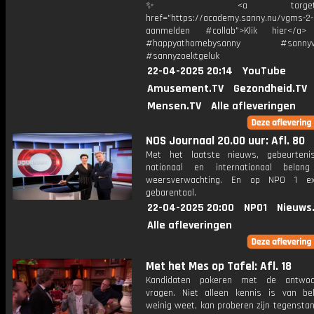
✨ <a target="_bl
href="https://academy.sanny.nu/vgms-2-
aanmelden #collab">Klik hier</a
#happyathomebysanny #sannyve
#sannyzoektgeluk
22-04-2025 20:14
YouTube
Amusement.TV
Gezondheid.TV
Mensen.TV
Alle afleveringen
NOS Journaal 20.00 uur: Afl. 80
Met het laatste nieuws, gebeurteni
nationaal en internationaal bela
weersverwachting. En op NPO 1 e
gebarentaal.
22-04-2025 20:00
NPO1
Nieuws
Alle afleveringen
Met het Mes op Tafel: Afl. 18
Kandidaten pokeren met de antwo
vragen. Niet alleen kennis is van be
weinig weet, kan proberen zijn tegensta