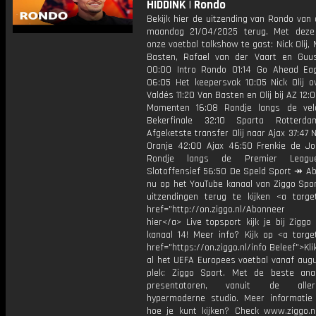
HIDDINK | Rondo
Bekijk hier de uitzending van Rondo van
maandag 21/04/2025 terug. Met deze
onze voetbal talkshow te gast: Nick Olij,
Basten, Rafael van der Vaart en Guus
00:00 Intro Rondo 01:14 Go Ahead Ea
06:05 Het keepersvak 10:05 Nick Olij ov
Valdés 11:20 Van Basten en Olij bij AZ 12:
Momenten 16:08 Rondje langs de vel
Bekerfinale 32:10 Sparta Rotterd
Afgeketste transfer Olij naar Ajax 37:47 Ni
Oranje 42:00 Ajax 46:50 Frenkie de J
Rondje langs de Premier Leagu
Slotoffensief 56:50 De Speld Sport ↠ Ab
nu op het YouTube kanaal van Ziggo Spor
uitzendingen terug te kijken <a target
href="http://on.ziggo.nl/Abonneer
hier</a> Live topsport kijk je bij Ziggo
kanaal 14! Meer info? Kijk op <a target
href="https://on.ziggo.nl/info Beleef">Kli
al het UEFA Europees voetbal vanaf augu
plek: Ziggo Sport. Met de beste ana
presentatoren, vanuit de allern
hypermoderne studio. Meer informati
hoe je kunt kijken? Check www.ziggo.nl