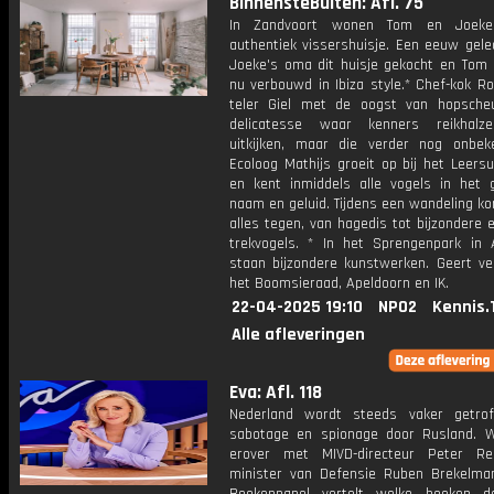
BinnensteBuiten: Afl. 75
In Zandvoort wonen Tom en Joek
authentiek vissershuisje. Een eeuw gele
Joeke's oma dit huisje gekocht en Tom 
nu verbouwd in Ibiza style.* Chef-kok R
teler Giel met de oogst van hopsche
delicatesse waar kenners reikhalz
uitkijken, maar die verder nog onbek
Ecoloog Mathijs groeit op bij het Leers
en kent inmiddels alle vogels in het g
naam en geluid. Tijdens een wandeling ko
alles tegen, van hagedis tot bijzondere
trekvogels. * In het Sprengenpark in 
staan bijzondere kunstwerken. Geert ver
het Boomsieraad, Apeldoorn en IK.
22-04-2025 19:10
NPO2
Kennis.
Alle afleveringen
Eva: Afl. 118
Nederland wordt steeds vaker getro
sabotage en spionage door Rusland. 
erover met MIVD-directeur Peter Re
minister van Defensie Ruben Brekelma