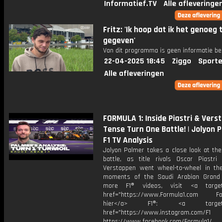
Informatief.TV
Alle afleveringe
Fritz: 'Ik hoop dat ik het genoeg 
gegeven'
Van dit programma is geen informatie be
22-04-2025 18:45
Ziggo
Sporte
Alle afleveringen
FORMULA 1: Inside Piastri & Vers
Tense Turn One Battle! | Jolyon 
F1 TV Analysis
Jolyon Palmer takes a close look at the
battle, as title rivals Oscar Piastr
Verstappen went wheel-to-wheel in th
moments of the Saudi Arabian Grand 
more F1® videos, visit <a target=
href="https://www.Formula1.com Fol
hier</a> F1®: <a target="_
href="https://www.instagram.com/F1
https://www.facebook.com/Formula1/