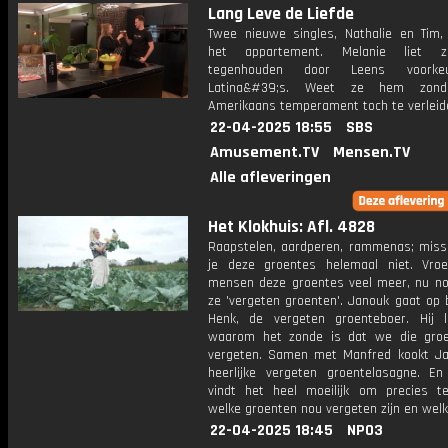
Lang Leve de Liefde
Twee nieuwe singles, Nathalie en Tim,
het appartement. Melanie liet z
tegenhouden door Leens voorke
Latina&#39;s. Weet ze hem zond
Amerikaans temperament toch te verlei
22-04-2025 18:55
SBS
Amusement.TV
Mensen.TV
Alle afleveringen
Het Klokhuis: Afl. 4828
Raapstelen, aardperen, rammenas; miss
je deze groentes helemaal niet. Vro
mensen deze groentes veel meer, nu 
ze 'vergeten groenten'. Janouk gaat op 
Henk, de vergeten groenteboer. Hij 
waarom het zonde is dat we die groe
vergeten. Samen met Manfred kookt J
heerlijke vergeten groentelasagne. E
vindt het heel moeilijk om precies t
welke groenten nou vergeten zijn en welk
22-04-2025 18:45
NPO3