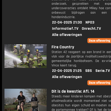
onderzoek, gesprekken met exp
undercoveracties ontdekt Mikey hoe co
onbewust bijdragen aan een d
hondenindustrie.
22-04-2025 21:30
NPO3
Informatief.TV
Onrecht.TV
Alle afleveringen
Fire Country
Station 42 reageert op een brand in een
vlak voor de jaarlijkse rivaliteitswedstri
gemeentelijke honkbalteam. De ex-vri
Vince keert terug.
22-04-2025 21:25
SBS
Serie.TV
Alle afleveringen
Dit is de kwestie: Afl. 14
Steeds meer kinderen kampen met obesi
afvalmedicatie wordt momenteel niet ve
obesitas hun eigen schuld en moeten ou
de portemonnee trekken? Of is het de ta