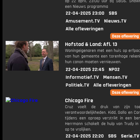
op 22 april, 23:00 uur bij SBS6. Show
een Nieuws programma
22-04-2025 23:00
SBS
Amusement.TV
Nieuws.TV
Alle afleveringen
Hofstad & Land: Afl. 13
Woningeigenaren met een huis op erfpach
van hun gemeente een torenhoge rekenin
hun canon moeten vernieuwen.
22-04-2025 22:45
NPO2
Informatief.TV
Mensen.TV
Politiek.TV
Alle afleveringen
Chicago Fire
Cruz voelt de druk van zijn to
verantwoordelijkheden. Kidd, Gallo en Ca
tijdens een oproep verstrikt in een ben
Herrmann schakelt de hulp van Trudy in
op te vrolijken.
22-04-2025 22:20
SBS
Serie.TV