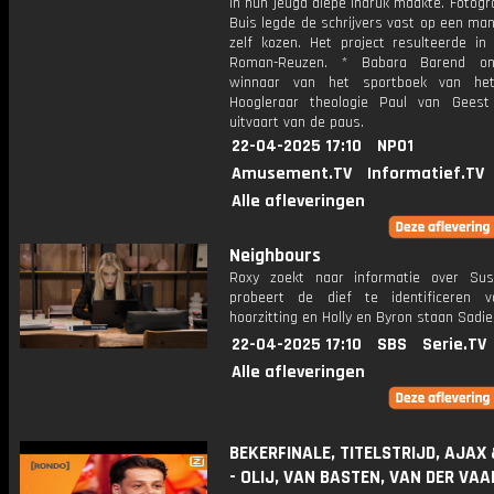
in hun jeugd diepe indruk maakte. Fotogr
Buis legde de schrijvers vast op een man
zelf kozen. Het project resulteerde in
Roman-Reuzen. * Babara Barend on
winnaar van het sportboek van het
Hoogleraar theologie Paul van Gees
uitvaart van de paus.
22-04-2025 17:10
NPO1
Amusement.TV
Informatief.TV
Alle afleveringen
Neighbours
Roxy zoekt naar informatie over Su
probeert de dief te identificeren 
hoorzitting en Holly en Byron staan Sadie 
22-04-2025 17:10
SBS
Serie.TV
Alle afleveringen
BEKERFINALE, TITELSTRIJD, AJAX
- OLIJ, VAN BASTEN, VAN DER VAA