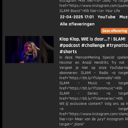
Instagram">Klik hier</a> Julia: <a targe
href="https://www.instagram.com/juulm
SLAM! Boost">Klik hier</a> Your Life
22-04-2025 17:01
YouTube
Muz
Alle afleveringen
Klop Klop, WIE is daar...? | SLAM!
#podcast #challenge #trynotto
#shorts
In deze MensenMening Special spele
Hosmar en Anoûl Hendriks Try not t
Vergeet je niet op onze YouTube-ka
abonneren: SLAM! – Radio <a target
href="https://bit.ly/YTslamradio">Klik
SLAM! – Music <a target="_
href="https://bit.ly/YTslammusic">Klik
SLAM! – Series <a target="
href="https://bit.ly/YTslamseries">Klik
Wil jij exclusieve content? Volg ons op 
<a target="_bl
href="https://www.instagram.com/slamoff
hier</a> Meer van de jury? Instagram Ri
target="_blank"