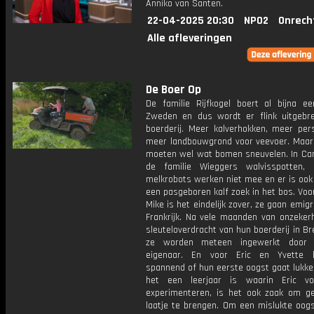
Anniko van Santen.
22-04-2025 20:30
NPO2
Onrech
Alle afleveringen
De Boer Op
De familie Rijfkogel boert al bijna ee
Zweden en dus wordt er flink uitgebr
boerderij. Meer kalverhokken, meer per
meer landbouwgrond voor veevoer. Maar
moeten wel wat bomen sneuvelen. In Ca
de familie Wieggers walvisspotten,
melkrobots werken niet mee en er is ook
een pasgeboren kalf zoek in het bos. Voo
Mike is het eindelijk zover, ze gaan emig
Frankrijk. Na vele maanden van onzekerh
sleuteloverdracht van hun boerderij in B
ze worden meteen ingewerkt door
eigenaar. En voor Eric en Yvette b
spannend of hun eerste oogst gaat lukke
het een leerjaar is waarin Eric vo
experimenteren, is het ook zaak om ge
laatje te brengen. Om een mislukte oogs