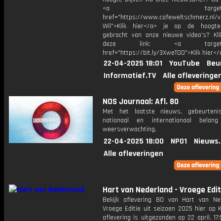
<a target="_bl
href="https://www.cafeweltschmerz.nl/v
Wil">Klik hier</a> je op de hoogt
gebracht van onze nieuwe video's? Kl
deze link: <a target="_
href="https://bit.ly/3XweTO0">Klik hier</
22-04-2025 18:01
YouTube
Beu
Informatief.TV
Alle afleveringe
NOS Journaal: Afl. 80
Met het laatste nieuws, gebeurteni
nationaal en internationaal bela
weersverwachting.
22-04-2025 18:00
NPO1
Nieuws
Alle afleveringen
Hart van Nederland - Vroege Edit
Bekijk aflevering 80 van Hart van Ne
Vroege Editie uit seizoen 2025 hier op 
aflevering is uitgezonden op 22 april, 17: