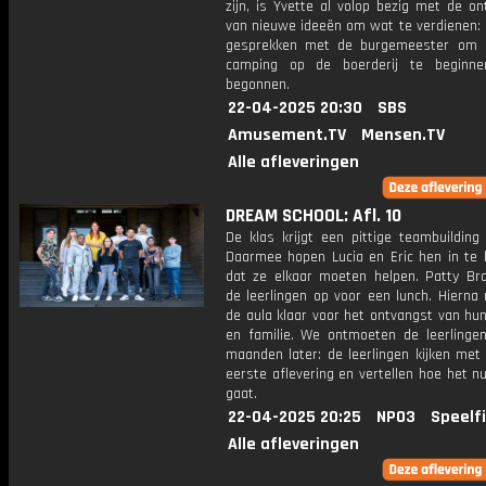
zijn, is Yvette al volop bezig met de on
van nieuwe ideeën om wat te verdienen: 
gesprekken met de burgemeester om 
camping op de boerderij te beginne
begonnen.
22-04-2025 20:30
SBS
Amusement.TV
Mensen.TV
Alle afleveringen
DREAM SCHOOL: Afl. 10
De klas krijgt een pittige teambuilding
Daarmee hopen Lucia en Eric hen in te l
dat ze elkaar moeten helpen. Patty Br
de leerlingen op voor een lunch. Hierna
de aula klaar voor het ontvangst van hu
en familie. We ontmoeten de leerlingen
maanden later: de leerlingen kijken met
eerste aflevering en vertellen hoe het 
gaat.
22-04-2025 20:25
NPO3
Speelf
Alle afleveringen