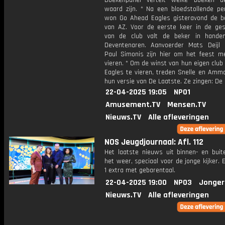
Boekenpanel vertelt welke boeken d
waard zijn. * Na een bloedstollende pen
won Go Ahead Eagles gisteravond de be
van AZ. Voor de eerste keer in de ges
van de club valt de beker in hande
Deventenaren. Aanvoerder Mats Deijl
Paul Simonis zijn hier om het feest m
vieren. * Om de winst van hun eigen clu
Eagles te vieren, treden Snelle en Amm
hun versie van De Laatste. Ze zingen: De 
22-04-2025 19:05
NPO1
Amusement.TV
Mensen.TV
Nieuws.TV
Alle afleveringen
NOS Jeugdjournaal: Afl. 112
Het laatste nieuws uit binnen- en buit
het weer, speciaal voor de jonge kijker.
1 extra met gebarentaal.
22-04-2025 19:00
NPO3
Jonger
Nieuws.TV
Alle afleveringen