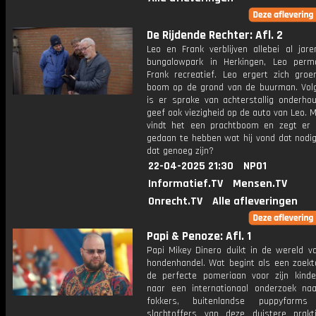
De Rijdende Rechter: Afl. 2
Leo en Frank verblijven allebei al jar
bungalowpark in Herkingen, Leo per
Frank recreatief. Leo ergert zich gro
boom op de grond van de buurman. Vo
is er sprake van achterstallig onderho
geef ook viezigheid op de auto van Leo. 
vindt het een prachtboom en zegt er 
gedaan te hebben wat hij vond dat nodig
dat genoeg zijn?
22-04-2025 21:30
NPO1
Informatief.TV
Mensen.TV
Onrecht.TV
Alle afleveringen
Papi & Penoze: Afl. 1
Papi Mikey Dinero duikt in de wereld va
hondenhandel. Wat begint als een zoekt
de perfecte pomeriaan voor zijn kinder
naar een internationaal onderzoek naar
fokkers, buitenlandse puppyfar
slachtoffers van deze duistere prakti