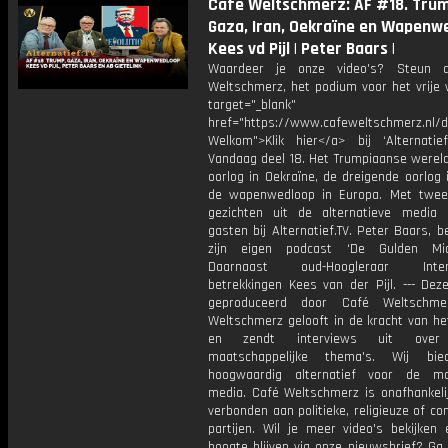
Cafe Weltschmerz: AF #18. Trum
Gaza, Iran, Oekraïne en Wapenwe
Kees vd Pijl | Peter Baars |
Waardeer je onze video's? Steun 
Weltschmerz, het podium voor het vrije 
target="_blank"
href="https://www.cafeweltschmerz.nl/
Welkom">Klik hier</a> bij ‘Alternatie
Vandaag deel 18. Het Trumpiaanse wereld
oorlog in Oekraïne, de dreigende oorlog 
de wapenwedloop in Europa. Met twe
gezichten uit de alternatieve media
gasten bij Alternatief.TV. Peter Baars, 
zijn eigen podcast ‘De Gulden Mid
Daarnaast oud-Hoogleraar Intern
betrekkingen Kees van der Pijl. --- Dez
geproduceerd door Café Weltschme
Weltschmerz gelooft in de kracht van he
en zendt interviews uit over 
maatschappelijke thema's. Wij bi
hoogwaardig alternatief voor de ma
media. Café Weltschmerz is onafhankelij
verbonden aan politieke, religieuze of c
partijen. Wil je meer video's bekijken
hoogte blijven via onze nieuwsbrief? Ga