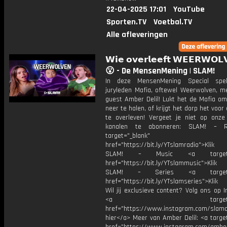
22-04-2025 17:01
YouTube
Sporten.TV
Voetbal.TV
Alle afleveringen
𝗪𝗶𝗲 𝗼𝘃𝗲𝗿𝗹𝗲𝗲𝗳𝘁 𝗪𝗘𝗘𝗥𝗪𝗢𝗟
😮 - De MensenMening | SLAM!
In deze MensenMening Special spe
juryleden Mafia, oftewel Weerwolven, me
guest Amber Delil! Lukt het de Mafia om
neer te halen, of krijgt het dorp het voor
te overleven! Vergeet je niet op onze
kanalen te abonneren: SLAM! – 
target="_blank"
href="https://bit.ly/YTslamradio">Klik
SLAM! – Music <a target="_
href="https://bit.ly/YTslammusic">Klik
SLAM! – Series <a target="
href="https://bit.ly/YTslamseries">Klik
Wil jij exclusieve content? Volg ons op 
<a target="_bl
href="https://www.instagram.com/slamoff
hier</a> Meer van Amber Delil: <a targe