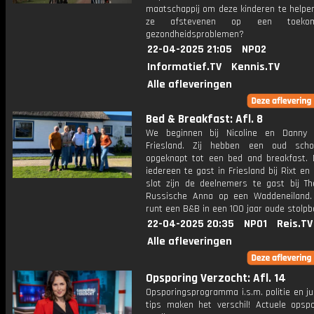
maatschappij om deze kinderen te helpen
ze afstevenen op een toeko
gezondheidsproblemen?
22-04-2025 21:05
NPO2
Informatief.TV
Kennis.TV
Alle afleveringen
Bed & Breakfast: Afl. 8
We beginnen bij Nicoline en Danny 
Friesland. Zij hebben een oud scho
opgeknapt tot een bed and breakfast. 
iedereen te gast in Friesland bij Rixt en 
slot zijn de deelnemers te gast bij T
Russische Anna op een Waddeneiland.
runt een B&B in een 100 jaar oude stolpbo
22-04-2025 20:35
NPO1
Reis.TV
Alle afleveringen
Opsporing Verzocht: Afl. 14
Opsporingsprogramma i.s.m. politie en ju
tips maken het verschil! Actuele opsp