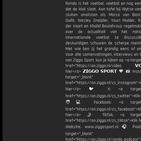
Rondo is het voetbal, voetbal en nog ee
dat de klok slaat. Aan tafel bij Wytse va
sluiten analisten als Marco van Bas
Gullit, Wesley Sneijder, Youri Mulder, 
der Vaart en Khalid Boulahrouz regelmat
over de actualiteit van het nati
internationale voetbal te discussi
deskundigen schuwen de scherpe menin
Met wie ben jij het grondig eens of 
Voor alle samenvattingen, interviews en
van Ziggo Sport kun je kijken op <a targe
href="https://on.ziggo.nl/video 𝗩𝗢
hier</a> 𝗭𝗜𝗚𝗚𝗢 𝗦𝗣𝗢𝗥𝗧 🧡 📸 Ins
target="_blank"
href="https://on.ziggo.nl/zs_instagram">K
hier</a> 🐦 X: <a target="
href="https://on.ziggo.nl/zs_twitter">Kli
🧑💻 Facebook: <a target="
href="https://on.ziggo.nl/zs_facebook">Kl
hier</a> 🤳 TikTok: <a target=
href="https://on.ziggo.nl/zs_tiktok">Klik h
Website: www.ziggosport.nl 🎧 Podc
target="_blank"
href="https://on.ziggo.nl/rondo_podcast">