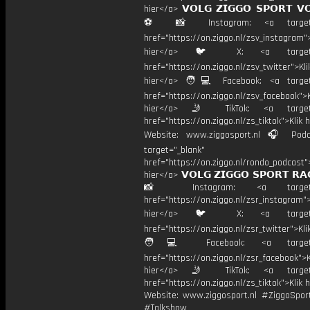
hier</a> 𝗩𝗢𝗟𝗚 𝗭𝗜𝗚𝗚𝗢 𝗦𝗣𝗢𝗥𝗧 𝗩
⚽️ 📸 Instagram: <a target="
href="https://on.ziggo.nl/zsv_instagram">
hier</a> 🐦 X: <a target="
href="https://on.ziggo.nl/zsv_twitter">Kli
hier</a> 🧑💻 Facebook: <a target=
href="https://on.ziggo.nl/zsv_facebook">K
hier</a> 🤳 TikTok: <a target=
href="https://on.ziggo.nl/zs_tiktok">Klik h
Website: www.ziggosport.nl 🎧 Podc
target="_blank"
href="https://on.ziggo.nl/rondo_podcast">
hier</a> 𝗩𝗢𝗟𝗚 𝗭𝗜𝗚𝗚𝗢 𝗦𝗣𝗢𝗥𝗧 𝗥𝗔
📸 Instagram: <a target="_
href="https://on.ziggo.nl/zsr_instagram">
hier</a> 🐦 X: <a target="
href="https://on.ziggo.nl/zsr_twitter">Kli
🧑💻 Facebook: <a target="
href="https://on.ziggo.nl/zsr_facebook">K
hier</a> 🤳 TikTok: <a target=
href="https://on.ziggo.nl/zs_tiktok">Klik h
Website: www.ziggosport.nl #ZiggoSpo
#Talkshow