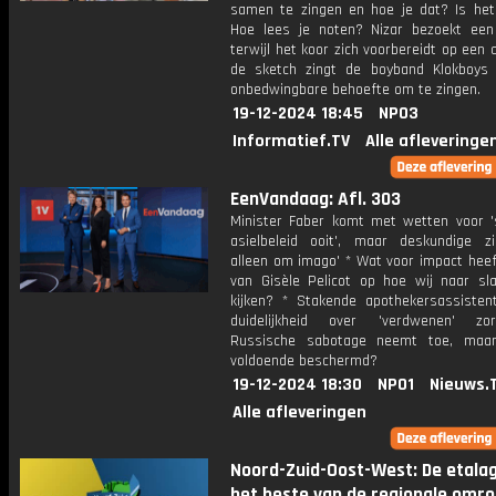
samen te zingen en hoe je dat? Is het 
Hoe lees je noten? Nizar bezoekt een 
terwijl het koor zich voorbereidt op een c
de sketch zingt de boyband Klokboys
onbedwingbare behoefte om te zingen.
19-12-2024 18:45
NPO3
Informatief.TV
Alle afleveringe
EenVandaag: Afl. 303
Minister Faber komt met wetten voor '
asielbeleid ooit', maar deskundige zi
alleen om imago' * Wat voor impact heef
van Gisèle Pelicot op hoe wij naar sla
kijken? * Stakende apothekersassisten
duidelijkheid over 'verdwenen' zo
Russische sabotage neemt toe, maar
voldoende beschermd?
19-12-2024 18:30
NPO1
Nieuws.
Alle afleveringen
Noord-Zuid-Oost-West: De etala
het beste van de regionale omr