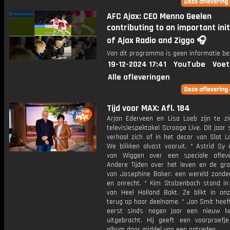
AFC Ajax: CEO Menno Geelen
contributing to an important init
of Ajax Radio and Ziggo 🎧
Van dit programma is geen informatie be
19-12-2024 17:41
YouTube
Voet
Alle afleveringen
Tijd voor MAX: Afl. 184
Arjan Ederveen en Lisa Loeb zijn te zi
televisiespektakel Scrooge Live. Dit jaar 
verhaal zich af in het decor van Slot L
We blikken alvast vooruit. * Astrid Sy
van Wiggen over een speciale aflev
Andere Tijden over het leven en de gr
van Josephine Baker: een wereld zonde
en onrecht. * Kim Stolzenbach stond in 
van Heel Holland Bakt. Ze blikt in on
terug op haar deelname. * Jan Smit heef
eerst sinds negen jaar een nieuw k
uitgebracht. Hij geeft een voorproefje
album door middel van een optreden.