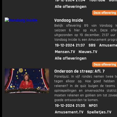
19-12-2024 21:54
YouTube
Gam
Alle afleveringen
Vandaag Inside
Bekijk aflevering 89 van Vandaag I
seizoen 6 hier op KIJK. Deze aflev
uitgezonden op 19 december, 21:37 uur 
Vandaag Inside is een Amusement prog
19-12-2024 21:37
SBS
Amuseme
Mensen.TV
Nieuws.TV
Alle afleveringen
Onderaan de streep: Afl. 7
Panelquiz. In vijf rondes nemen twee 
tegen elkaar op. Hoe goed hebben 
rekenen? In de quiz buigen de teams 
opiniepeilingen en onverwachte statist
moeten rekenen en gokken om tot zoveel
goede antwoorden te komen.
19-12-2024 21:35
NPO1
Amusement.TV
Spelletjes.TV