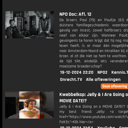
NPO Doc: Afl. 12
De broers Paul (79) en Paultje (61) 
duistere familiegeschiedenis waardoo
gevolg van incest, zowel halfbroers a
neef van elkaar zijn. Wanneer Paul
gevangenis te horen krijgt dat hij nog ma
leven heeft, is er maar één mogelijkhe
naar Amsterdam-Noord en intrekken bij z
broer, al zit die niet op hem te wachten. 
de tijd tikt, eindelijk iets verander
moeizame broederschap?
19-12-2024 22:20
NPO2
Kennis.
Onrecht.TV
Alle afleveringen
Kwebbelkop: Jelly & I Are Going 
MOVIE DATE!?
Jelly & I Are Going on a MOVIE DATE!? 
my best friend: Jelly: <a target=
href="https://www.youtube.com/watch?v
FoIt3s">Klik hier</a>