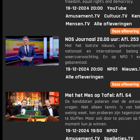
freedom, equal rights and democracy.
19-12-2024 20:00
YouTube
Amusement.TV
Cultuur.TV
Ken
Mensen.TV
Alle afleveringen
NOS Journaal 20.00 uur: Afl. 253
Met het laatste nieuws, gebeurteni
nationaal en internationaal bela
weersverwachting. En op NPO 1 e
gebarentaal.
19-12-2024 20:00
NPO1
Nieuws.
Alle afleveringen
Met het Mes op Tafel: Afl. 64
De kandidaten pokeren met de antwo
vragen. Niet alleen kennis is van be
weinig weet, kan proberen zijn tegensta
te bluffen. Maar ook door te passen op 
moment kun je winnen.
19-12-2024 19:50
NPO2
Amusement.TV
Spelletjes.TV