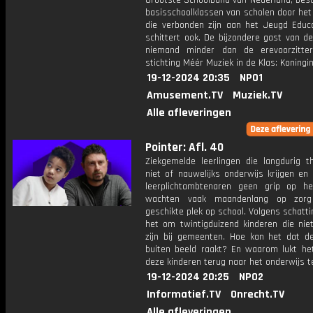
Grootste Schoolband van Nederland, best
basisschoolklassen van scholen door het
die verbonden zijn aan het Jeugd Educa
schittert ook. De bijzondere gast van d
niemand minder dan de erevoorzitte
stichting Méér Muziek in de Klas: Koningi
19-12-2024 20:35
NPO1
Amusement.TV
Muziek.TV
Alle afleveringen
Pointer: Afl. 40
Ziekgemelde leerlingen die langdurig th
niet of nauwelijks onderwijs krijgen en
leerplichtambtenaren geen grip op h
wachten vaak maandenlang op zor
geschikte plek op school. Volgens schatt
het om twintigduizend kinderen die niet
zijn bij gemeenten. Hoe kan het dat d
buiten beeld raakt? En waarom lukt he
deze kinderen terug naar het onderwijs t
19-12-2024 20:25
NPO2
Informatief.TV
Onrecht.TV
Alle afleveringen