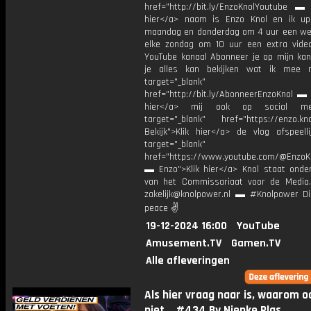
href="http://bit.ly/EnzoKnolYoutube ▬ M
hier</a> naam is Enzo Knol en ik up
maandag en donderdag om 4 uur een we
elke zondag om 10 uur een extra vide
YouTube kanaal Abonneer je op mijn kan
je alles kan bekijken wat ik mee 
target="_blank"
href="http://bit.ly/AbonneerEnzoKnol ▬ 
hier</a> mij ook op social me
target="_blank" href="https://enzo.kno
Bekijk">Klik hier</a> de vlog afspeelli
target="_blank"
href="https://www.youtube.com/@EnzoKn
▬ Enzo">Klik hier</a> Knol staat onder
van het Commissariaat voor de Media.
zakelijk@knolpower.nl ▬ #Knolpower Di
peace ✌
19-12-2024 16:00
YouTube
Amusement.TV
Gamen.TV
Alle afleveringen
Als hier vraag naar is, waarom o
niet… #434 By Nienke Plas