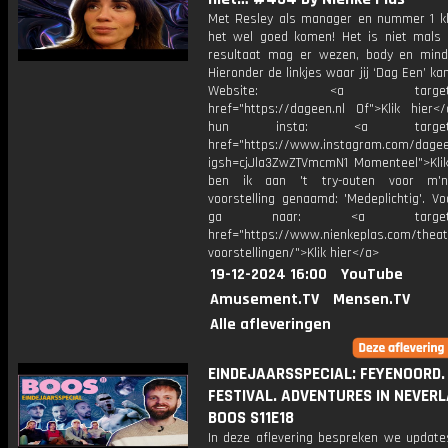
Met Resley als manager en nummer 1 k
het wel goed komen! Het is niet mals
resultaat mag er wezen, body en mi
Hieronder de linkjes waar jij ‘Dag Een’ ka
Website: <a target="_
href="https://dageen.nl Of">Klik hier<
hun insta: <a target="_
href="https://www.instagram.com/dagee
igsh=cjJla3ZwZTVmcmN1 Momenteel">Klik
ben ik aan 't try-outen voor m'
voorstelling genaamd: 'Medeplichtig'. Vo
ga naar: <a target="_
href="https://www.nienkeplas.com/theat
voorstellingen/">Klik hier</a>
19-12-2024 16:00
YouTube
Amusement.TV
Mensen.TV
Alle afleveringen
EINDEJAARSSPECIAL: FEYENOORD.
FESTIVAL. ADVENTURES IN NEVERLA
BOOS S11E18
In deze aflevering bespreken we update