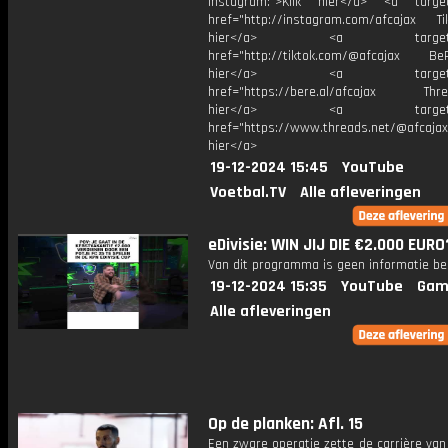
Instagram:">Klik hier</a> <a target
href="http://instagram.com/afcajax TikT
hier</a> <a target="_
href="http://tiktok.com/@afcajax BeRe
hier</a> <a target="_
href="https://bere.al/afcajax Threa
hier</a> <a target="_
href="https://www.threads.net/@afcajax
hier</a>
19-12-2024 15:45
YouTube
Voetbal.TV
Alle afleveringen
eDivisie: WIN JIJ DIE €2.000 EURO
Van dit programma is geen informatie be
19-12-2024 15:35
YouTube
Gam
Alle afleveringen
Op de planken: Afl. 15
Een zware operatie zette de carrière va