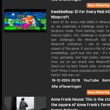
Kwebbelkop: $1 For Every Mob Kil
Minecraft
I earn $1 for every mob killed in Minecr
as we undertake a challenge close to 
hardcore mode. From battling mobs to 
intense nights, this challenge is inspire
epic challenges like Minecraft 100
Minecraft civilization, I aim to conq
aspect of the game. If you're a fan of cre
Kwebbelkop, you'll love this one – it's f
crazy gameplay and high-stakes momen
miss out on our brand new Minecraft
Check out my best friend: Jelly: <a targe
href="https://www.youtube.com/watch?v
FoIt3s">Klik hier</a>
19-12-2024 20:19
YouTube
Gam
Alle afleveringen
Anne Frank House: This is the st
the square of Anne Frank's for