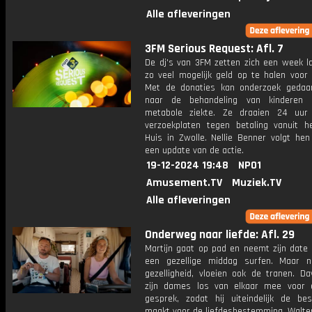
Alle afleveringen
3FM Serious Request: Afl. 7
De dj's van 3FM zetten zich een week l
zo veel mogelijk geld op te halen voor 
Met de donaties kan onderzoek geda
naar de behandeling van kinderen
metabole ziekte. Ze draaien 24 uur
verzoekplaten tegen betaling vanuit h
Huis in Zwolle. Nellie Benner volgt hen
een update van de actie.
19-12-2024 19:48
NPO1
Amusement.TV
Muziek.TV
Alle afleveringen
Onderweg naar liefde: Afl. 29
Martijn gaat op pad en neemt zijn date
een gezellige middag surfen. Maar n
gezelligheid, vloeien ook de tranen. D
zijn dames los van elkaar mee voor
gesprek, zodat hij uiteindelijk de be
maakt voor de liefdesbestemming. Walter