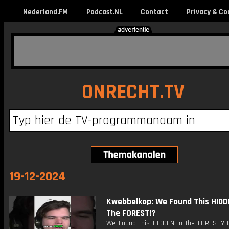
Nederland.FM
Podcast.NL
Contact
Privacy & Co
ONRECHT.TV
19-12-2024
Kwebbelkop: We Found This HIDD
The FOREST!?
We Found This HIDDEN In The FOREST!? 