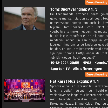
Toms Sportverhalen: Afl. 3
De toenemende armoede heeft gevol
gewone mensen die aan sport doen. Ho
gemeenschap samen om toch in bew
blijven? Tom bezoekt Port Talbot
voetballers te maken hebben met massa
bij de lokale staalfabriek en hij gaat p
middenin Londen. In een dorpje in Wa
iedereen mee om er de kinderen gevoed 
houden. En kan Tom het voetbalveldje vi
zijn opa Thomas Duffy, onder de roo
fabriek, vroeger heeft gespeeld?
19-12-2024 20:55
NPO2
Kennis.
Sporten.TV
Alle afleveringen
Het Kerst Muziekgala: Afl. 1
Sprankelende en sfeervolle kerstsh
jong, creatief talent de hoofdrol
Veelbelovende jonge muzikanten delen h
met bekende artiesten zoals sor, 
Roxeanne Hazes, Emma Kok en Paul de 