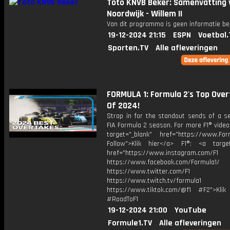
Toto KNVB Beker: Samenvatting 
Noordwijk - Willem II
Van dit programma is geen informatie be
19-12-2024 21:15
ESPN
Voetbal.
Sporten.TV
Alle afleveringen
FORMULA 1: Formula 2's Top Ove
Of 2024!
Strap in for the standout sends of a se
FIA Formula 2 season. For more F1® videos
target="_blank" href="https://www.For
Follow">Klik hier</a> F1®: <a target
href="https://www.instagram.com/F1
https://www.facebook.com/Formula1/
https://www.twitter.com/F1
https://www.twitch.tv/formula1
https://www.tiktok.com/@f1 #F2">Klik
#RoadToF1
19-12-2024 21:00
YouTube
Formule1.TV
Alle afleveringen