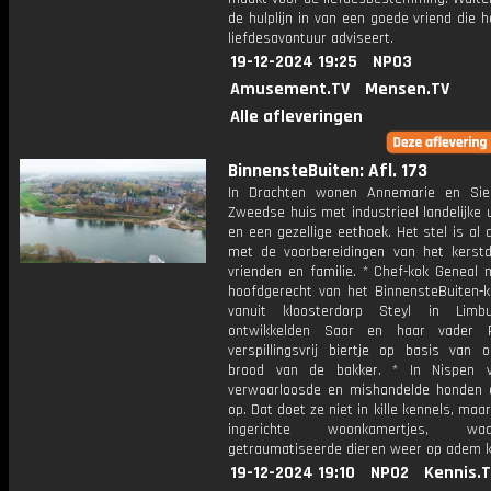
de hulplijn in van een goede vriend die h
liefdesavontuur adviseert.
19-12-2024 19:25
NPO3
Amusement.TV
Mensen.TV
Alle afleveringen
BinnensteBuiten: Afl. 173
In Drachten wonen Annemarie en Sie
Zweedse huis met industrieel landelijke u
en een gezellige eethoek. Het stel is al 
met de voorbereidingen van het kerstd
vrienden en familie. * Chef-kok Geneal 
hoofdgerecht van het BinnensteBuiten-
vanuit kloosterdorp Steyl in Limbu
ontwikkelden Saar en haar vader 
verspillingsvrij biertje op basis van o
brood van de bakker. * In Nispen v
verwaarloosde en mishandelde honden 
op. Dat doet ze niet in kille kennels, maar 
ingerichte woonkamertjes, 
getraumatiseerde dieren weer op adem 
19-12-2024 19:10
NPO2
Kennis.