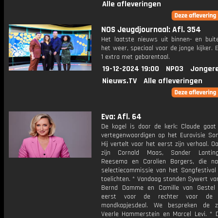
Alle afleveringen
NOS Jeugdjournaal: Afl. 354
Het laatste nieuws uit binnen- en buit
het weer, speciaal voor de jonge kijker.
1 extra met gebarentaal.
19-12-2024 19:00
NPO3
Jonger
Nieuws.TV
Alle afleveringen
Eva: Afl. 64
De kogel is door de kerk: Claude gaat
vertegenwoordigen op het Eurovisie Song
Hij vertelt voor het eerst zijn verhaal. O
zijn Cornald Maas, Sander Lantin
Reesema en Carolien Borgers, die n
selectiecommissie van het Songfestival
toelichten. * Vandaag stonden Sywert va
Bernd Damme en Camille van Gestel 
eerst voor de rechter voor de 
mondkapjesdeal. We bespreken de 
Veerle Hammerstein en Marcel Levi. * 