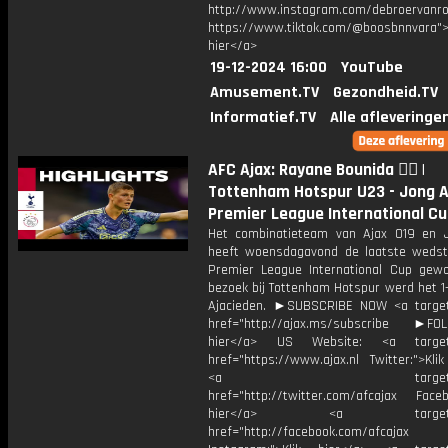
http://www.instagram.com/debroervanr
https://www.tiktok.com/@boosbnnvara">
hier</a>
19-12-2024 16:00
YouTube
Amusement.TV
Gezondheid.TV
Informatief.TV
Alle afleveringe
AFC Ajax: Rayane Bounida 😮‍💨 |
Tottenham Hotspur U23 - Jong Aj
Premier League International C
Het combinatieteam van Ajax O19 en 
heeft woensdagavond de laatste wedstr
Premier League International Cup gew
bezoek bij Tottenham Hotspur werd het 1
Ajacieden. ►SUBSCRIBE NOW <a target
href="http://ajax.ms/subscribe ►FOL
hier</a> US Website: <a target=
href="https://www.ajax.nl Twitter:">Kli
<a target="_bl
href="http://twitter.com/afcajax Facebo
hier</a> <a target="_
href="http://facebook.com/afcajax