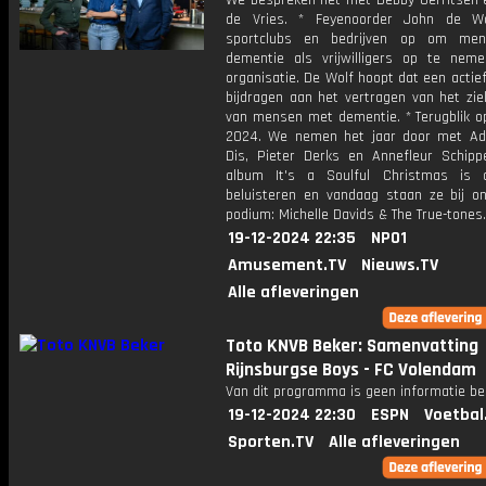
We bespreken het met Debby Gerritsen 
de Vries. * Feyenoorder John de Wo
sportclubs en bedrijven op om me
dementie als vrijwilligers op te nem
organisatie. De Wolf hoopt dat een actief
bijdragen aan het vertragen van het zie
van mensen met dementie. * Terugblik op
2024. We nemen het jaar door met Ad
Dis, Pieter Derks en Annefleur Schipp
album It's a Soulful Christmas is 
beluisteren en vandaag staan ze bij o
podium: Michelle Davids & The True-tones.
19-12-2024 22:35
NPO1
Amusement.TV
Nieuws.TV
Alle afleveringen
Toto KNVB Beker: Samenvatting
Rijnsburgse Boys - FC Volendam
Van dit programma is geen informatie be
19-12-2024 22:30
ESPN
Voetbal
Sporten.TV
Alle afleveringen