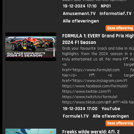
19-12-2024 17:10
NPO1
Amusement.TV
Informatief.TV
Alle afleveringen
FORMULA 1: EVERY Grand Prix High
2024 F1 Season
Grab your favourite snack and take in AL
highlights from the 2024 season in a 
truly entertained us all. For more F1® vid
<a target="_bl
href="https://www.Formula1.com Fol
hier</a> F1®: <a target="_
href="https://www.instagram.com/F1
https://www.facebook.com/Formula1/
https://www.twitter.com/F1
https://www.twitch.tv/formula1
https://www.tiktok.com/@f1 #F1">Klik hi
19-12-2024 17:00
YouTube
Formule1.TV
Alle afleveringen
Freeks wilde wereld: Afl. 2