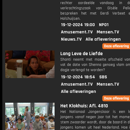
rechter oordeelde vandaag in d
verkrachtingszaak van Gisèle Pel
bespreken het met Gerdi Verbeet 
Holshuijsen.
19-12-2024 19:00
NPO1
Amusement.TV
Mensen.TV
Nieuws.TV
Alle afleveringen
Lang Leve de Liefde
Shanti neemt met moeite afscheid va
vat de date van Shenna genoeg vlam o
dagje verlengd te worden?
19-12-2024 18:54
SBS
Amusement.TV
Mensen.TV
Alle afleveringen
Het Klokhuis: Afl. 4810
Het Nationaal Jongenskoor is een k
jongens vanaf negen jaar tot het mome
stem zwaarder wordt, door de baard in d
jongens komen uit heel Nederland. Hoe 