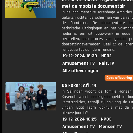
met de mooiste documentair
In de documentaire Torenhoge Ambities
gekeken achter de schermen van de reno
de Domtoren. De documentaire be
technische uitdagingen en het vakman
nodig is om dit bouwwerk in oude g
herstellen, een proces van geduld, pr
doorzettingsvermogen. Deel 2: de jare
renovatie tot aan de afronding.
19-12-2024 18:30
NPO2
Amusement.TV
Reis.TV
Alle afleveringen
De Faker: Afl. 14
In Sellingen woont de familie Hansen
Kusenuh wordt ondergedompeld in hu
kersttradities, terwijl zij ook nog de 
vinden! Gaat Team Klokhuis met de 
nieuwe jaar in?
19-12-2024 18:25
NPO3
Amusement.TV
Mensen.TV