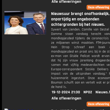
Alle afleveringen
Nieuwsuur brengt onafhankelijk,
onpartijdig en ongebonden
achtergronden bij het nieuws.
Sywert van Lienden, Camille van Gestel
Damme staan vandaag terecht va
mondkapjesdeal tijdens de coronacrisi
ze miljoenen winst maakten. FTM-journa
Hein Strop schreef een boek 
mondkapjesdeal en praat ons bij in de st
ex-man van Gisèle Pelicot wordt ervan
dat hij zijn vrouw jarenlang drogeerd
samen met vijftig medeverdachten ver
Europa-correspondent Saskia Dekker
impact van de uitspraken vandaag.* 
huizenmarkt ingestort. Onze econoo
Bouman schuift aan en vertelt wat er pr
de hand is.
19-12-2024 21:30
NPO2
Nieuws.
Alle afleveringen