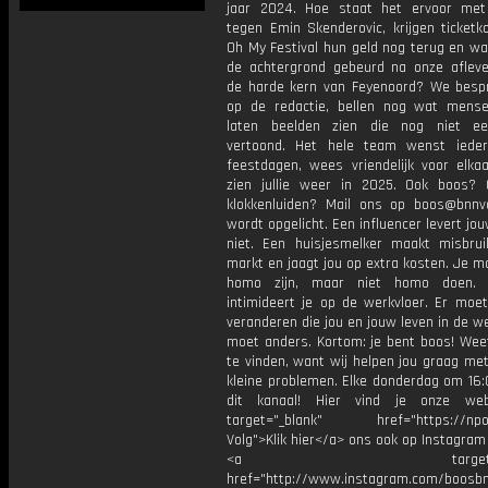
jaar 2024. Hoe staat het ervoor me
tegen Emin Skenderovic, krijgen ticketk
Oh My Festival hun geld nog terug en wa
de achtergrond gebeurd na onze afleve
de harde kern van Feyenoord? We besp
op de redactie, bellen nog wat mens
laten beelden zien die nog niet ee
vertoond. Het hele team wenst ieder
feestdagen, wees vriendelijk voor elka
zien jullie weer in 2025. Ook boos? 
klokkenluiden? Mail ons op boos@bnnva
wordt opgelicht. Een influencer levert jo
niet. Een huisjesmelker maakt misbru
markt en jaagt jou op extra kosten. Je 
homo zijn, maar niet homo doen.
intimideert je op de werkvloer. Er moe
veranderen die jou en jouw leven in de we
moet anders. Kortom: je bent boos! Wee
te vinden, want wij helpen jou graag me
kleine problemen. Elke donderdag om 16:
dit kanaal! Hier vind je onze web
target="_blank" href="https://npo3
Volg">Klik hier</a> ons ook op Instagram 
<a target="_bl
href="http://www.instagram.com/boosb