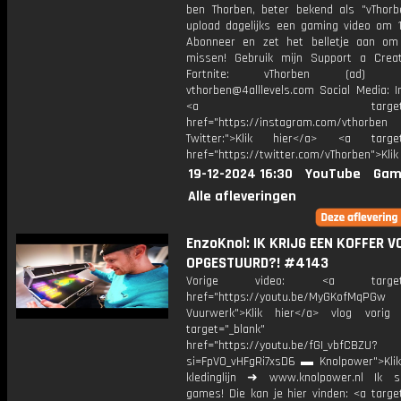
ben Thorben, beter bekend als "vThorb
upload dagelijks een gaming video om 1
Abonneer en zet het belletje aan om
missen! Gebruik mijn Support a Crea
Fortnite: vThorben (ad) Bu
vthorben@4alllevels.com Social Media: I
<a target="_bl
href="https://instagram.com/vthorben
Twitter:">Klik hier</a> <a target=
href="https://twitter.com/vThorben">Klik
19-12-2024 16:30
YouTube
Gam
Alle afleveringen
EnzoKnol: IK KRIJG EEN KOFFER V
OPGESTUURD?! #4143
Vorige video: <a target="_
href="https://youtu.be/MyGKofMqPGw
Vuurwerk">Klik hier</a> vlog vorig
target="_blank"
href="https://youtu.be/fGI_vbfCBZU?
si=FpV0_vHFgRi7xsD6 ▬ Knolpower">Klik
kledinglijn ➜ www.knolpower.nl Ik 
games! Die kan je hier vinden: <a targe