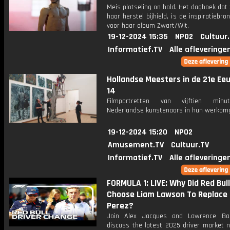
Meis plotseling on hold. Het dagboek dat 
haar herstel bijhield, is de inspiratiebr
voor haar album Zwart/Wit.
19-12-2024 15:35
NPO2
Cultuur
Informatief.TV
Alle afleveringe
Hollandse Meesters in de 21e Eeu
14
Filmportretten van vijftien min
Nederlandse kunstenaars in hun werkomg
19-12-2024 15:20
NPO2
Amusement.TV
Cultuur.TV
Informatief.TV
Alle afleveringe
FORMULA 1: LIVE: Why Did Red Bull
Choose Liam Lawson To Replace 
Perez?
Join Alex Jacques and Lawrence Bar
discuss the latest 2025 driver market 