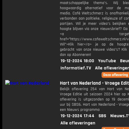
maatschappelijke thema's. Wij bi
hoogwaardig alternatief voor de ma
media. Café Weltschmerz is onafhankelij
verbonden aan politieke, religieuze of c
partijen. Wil je meer video's bekijken
hoogte blijven via onze nieuwsbrief? Ga
<a target="_bl
href="https://www.cafeweltschmerz.nl/v
Wil">Klik hier</a> je op de hoogt
gebracht van onze nieuwe video's? Klik 
dan op Abonneren!
19-12-2024 18:00
YouTube
Beur
Informatief.TV
Alle afleveringe
Hart van Nederland - Vroege Edit
Bekijk aflevering 254 van Hart van Ne
Vroege Editie uit seizoen 2024 hier op 
aflevering is uitgezonden op 19 decemb
uur bij SBS6. Hart van Nederland - Vroege
een Nieuws programma
19-12-2024 17:44
SBS
Nieuws.T
Alle afleveringen