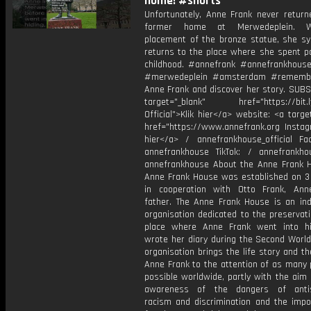
home! #shorts
Unfortunately, Anne Frank never return
former home at Merwedeplein. W
placement of the bronze statue, she sym
returns to the place where she spent pa
childhood. #annefrank #annefrankhous
#merwedeplein #amsterdam #remembe
Anne Frank and discover her story. SUBS
target="_blank" href="https://bit.l
Official">Klik hier</a> website: <a targe
href="https://www.annefrank.org Instagr
hier</a> / annefrankhouse_official Fa
annefrankhouse TikTok: / annefrankh
annefrankhouse About the Anne Frank 
Anne Frank House was established on 3
in cooperation with Otto Frank, Ann
father. The Anne Frank House is an in
organisation dedicated to the preservat
place where Anne Frank went into h
wrote her diary during the Second World
organisation brings the life story and t
Anne Frank to the attention of as many 
possible worldwide, partly with the aim 
awareness of the dangers of antis
racism and discrimination and the impo