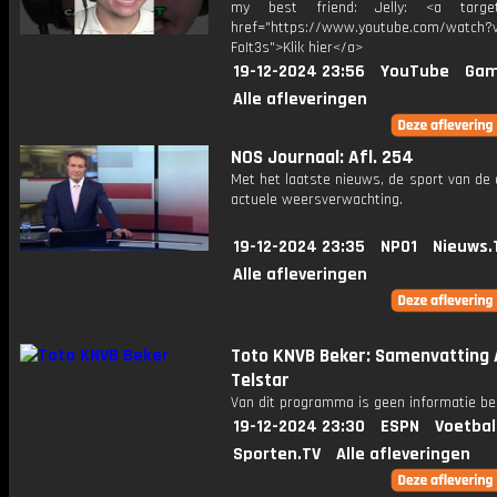
my best friend: Jelly: <a target=
href="https://www.youtube.com/watch?v
FoIt3s">Klik hier</a>
19-12-2024 23:56
YouTube
Gam
Alle afleveringen
NOS Journaal: Afl. 254
Met het laatste nieuws, de sport van de
actuele weersverwachting.
19-12-2024 23:35
NPO1
Nieuws.
Alle afleveringen
Toto KNVB Beker: Samenvatting A
Telstar
Van dit programma is geen informatie be
19-12-2024 23:30
ESPN
Voetbal
Sporten.TV
Alle afleveringen