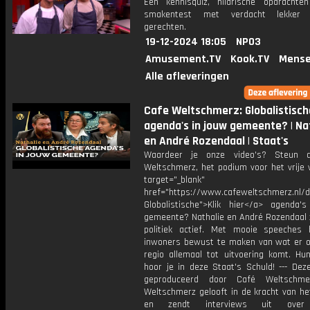
Een kennisquiz, hilarische opdracht
smakentest met verdacht lekker u
gerechten.
19-12-2024 18:05
NPO3
Amusement.TV
Kook.TV
Mense
Alle afleveringen
Cafe Weltschmerz: Globalistisch
agenda's in jouw gemeente? | Na
en André Rozendaal | Staat's
Waardeer je onze video's? Steun 
Weltschmerz, het podium voor het vrije 
target="_blank"
href="https://www.cafeweltschmerz.nl/
Globalistische">Klik hier</a> agenda'
gemeente? Nathalie en André Rozendaal z
politiek actief. Met mooie speeches 
inwoners bewust te maken van wat er o
regio allemaal tot uitvoering komt. Hun
hoor je in deze Staat's Schuld! --- Dez
geproduceerd door Café Weltschme
Weltschmerz gelooft in de kracht van he
en zendt interviews uit over 