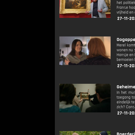
het politi
Franse hoo
vrijheid en 
27-11-20
Oogappel
Merel komt
wonen nu s
Hansje en L
bemoeien l
27-11-20
Geheime
In het mu
toegang to
eindelijk 
zich? Cons
27-11-20
Boerderij