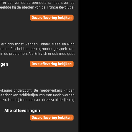
heffer een van de beroemdste schilders van de
eldde hij de idealen van de Franse Revolutie:
el erg aan moet wennen. Danny, Mees en Nina
el en Erik hebben een bijzonder gesprek over
in de problemen. Als Erik zich er ook mee gaat
ngen
wkeurig onderzocht. De medewerkers krijgen
t geschonken schilderijen van Van Gogh worden
en. Had hij toen een van deze schilderijen bij
Alle afleveringen