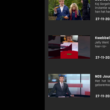
Kaj Gorge
instantie 
hen het hem
27-11-20
Kwebbelk
Jelly Went
hier</a>
27-11-20
NOS Jour
Met het l
gebarentaa
27-11-20