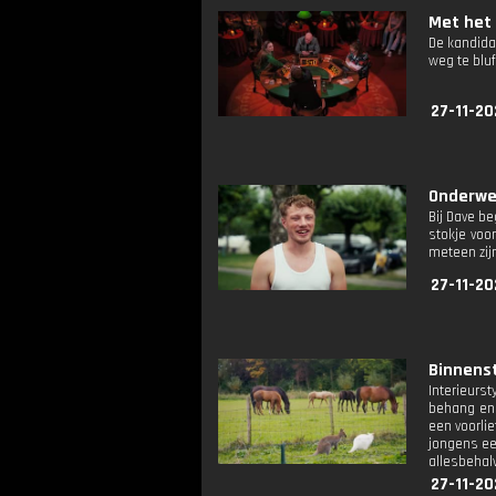
Met het 
De kandida
weg te blu
27-11-20
Onderweg
Bij Dave b
stokje voor
meteen zijn
27-11-20
Binnenst
Interieurs
behang en 
een voorli
jongens ee
allesbehalv
27-11-20