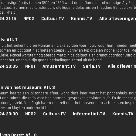
ek onrustige Parijs tussen 1800 en 1850 werd de uit Dordrecht afkomstige Ary Sc
fdstad. Samen met kunstenaars als Eugène Delacroix en Théodore Géricault verbe
gelijkheid.
24 21:15
NPO2
Cultuur.TV
Kennis.TV
Alle afleveringen
s: Afl. 7
 uit het ziekenhuis en Hansje en Lieke zorgen voor haar, waar hun moeder he
amen en dat gaat niet meteen soepel. Danny en Pip groeien naar elkaar toe. Mer
ieke. Marcel worstelt nog steeds met zijn geldsituatie en brengt daardoor Carola 
oopt het, ondanks zijn goede bedoelingen, totaal uit de hand.
24 20:35
NPO1
Amusement.TV
Serie.TV
Alle afleveri
n van het museum: Afl. 3
seum heerst een bijzondere sfeer, want deze keer wordt het poppenhuis nau
t een ruimte die zelfs voor hen normaal gesproken gesloten blijft. En de recen
tentoongesteld. Van Gogh kwam ooit zelf naar het museum om zich te laten inspirer
ervator Mayken onderzoekt het.
24 20:30
NPO2
Cultuur.TV
Informatief.TV
Kennis.TV
 van Dorst: Afl. 8