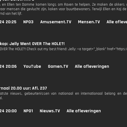
ls en Ellen ten Damme komen langs om Raven te helpen. Ze maken de akkers 
waar mensen die gevlucht zijn, koken voor buurtbewoners. Terwijl Ellen en Kaj 
d van het lijf.
24 20:25
NPO3
Amusement.TV
Mensen.TV
Alle aflev
op: Jelly Went OVER The HOLE?!
 OVER The HOLE?! Check out my best friend: Jelly: <a target="_blank" href="http
24 20:06
YouTube
Gamen.TV
Alle afleveringen
naal 20.00 uur: Afl. 237
aatste nieuws, gebeurtenissen van nationaal en internationaal belang en d
l.
24 20:00
NPO1
Nieuws.TV
Alle afleveringen