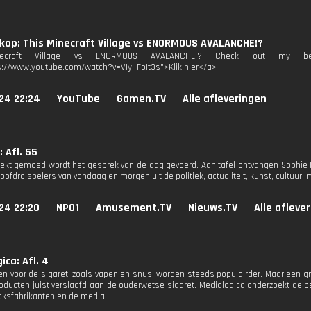
op: This Minecraft Village vs ENORMOUS AVALANCHE!?
necraft Village vs ENORMOUS AVALANCHE!? Check out my best 
s://www.youtube.com/watch?v=VIyl-FoIt3s">Klik hier</a>
24 22:24
YouTube
Gamen.TV
Alle afleveringen
 Afl. 55
kt gemoed wordt het gesprek van de dag gevoerd. Aan tafel ontvangen Sophie H
oofdrolspelers van vandaag en morgen uit de politiek, actualiteit, kunst, cultuur, 
24 22:20
NPO1
Amusement.TV
Nieuws.TV
Alle afleve
ica: Afl. 4
ven voor de sigaret, zoals vapen en snus, worden steeds populairder. Maar een g
roducten juist verslaafd aan de ouderwetse sigaret. Medialogica onderzoekt de 
baksfabrikanten en de media.