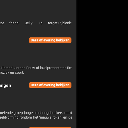
friend: Jelly: <a target="_blank"
ilbrand, Jeroen Pauw of invalpresentator Tim
muziek en sport.
ringen
roeiende groep jonge nicotinegebruikers raakt
beeldvorming rondom het 'nieuwe roken' en de