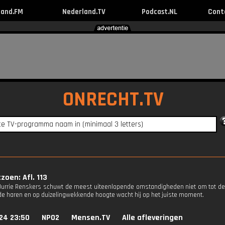
land.FM
Nederland.TV
Podcast.NL
Cont
ONRECHT.TV
zoen: Afl. 113
Jurrie Renskers schuwt de meest uiteenlopende omstandigheden niet om tot de 
de haren en op duizelingwekkende hoogte wacht hij op het juiste moment.
24 23:50
NPO2
Mensen.TV
Alle afleveringen