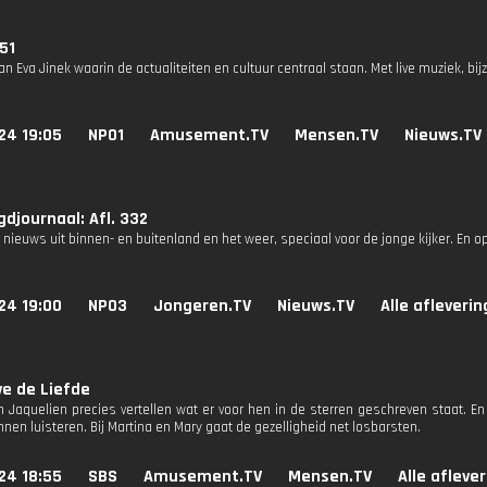
 51
n Eva Jinek waarin de actualiteiten en cultuur centraal staan. Met live muziek, b
24 19:05
NPO1
Amusement.TV
Mensen.TV
Nieuws.TV
djournaal: Afl. 332
 nieuws uit binnen- en buitenland en het weer, speciaal voor de jonge kijker. En o
24 19:00
NPO3
Jongeren.TV
Nieuws.TV
Alle afleveri
e de Liefde
n Jaquelien precies vertellen wat er voor hen in de sterren geschreven staat. En 
nen luisteren. Bij Martina en Mary gaat de gezelligheid net losbarsten.
24 18:55
SBS
Amusement.TV
Mensen.TV
Alle afleve