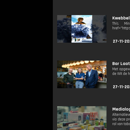
Kwebbelk
This Mi
href="http
27-11-20
Bar Laat:
Met opgewe
de Wit de h
27-11-20
Medialog
Alternatie
via deze p
rol van ta