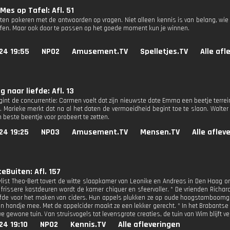
Mes op Tafel: Afl. 51
ten pokeren met de antwoorden op vragen. Niet alleen kennis is van belang, wie
ffen. Maar ook door te passen op het goede moment kun je winnen.
24 19:55
NPO2
Amusement.TV
Spelletjes.TV
Alle afl
 naar liefde: Afl. 13
egint de concurrentie: Carmen voelt dat zijn nieuwste date Emma een beetje terrei
. Marieke merkt dat na al het daten de vermoeidheid begint toe te slaan. Walter k
 beste beentje voor probeert te zetten.
24 19:25
NPO3
Amusement.TV
Mensen.TV
Alle aflev
eBuiten: Afl. 157
tylist Theo-Bert tovert de witte slaapkamer van Leonike en Andreas in Den Haag o
frissere kastdeuren wordt de kamer chiquer en sfeervoller. * De vrienden Richard
efde voor het maken van ciders. Hun appels plukken ze op oude hoogstamboomga
n handje mee. Met de appelcider maakt ze een lekker gerecht. * In het Brabants
e gewone tuin. Van struisvogels tot levensgrote creaties, de tuin van Wim blijft v
24 19:10
NPO2
Kennis.TV
Alle afleveringen