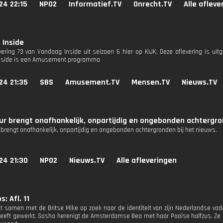
24 22:15
NPO2
Informatief.TV
Onrecht.TV
Alle afleve
 Inside
evering 73 van Vandaag Inside uit seizoen 6 hier op KIJK. Deze aflevering is ui
nside is een Amusement programma
24 21:35
SBS
Amusement.TV
Mensen.TV
Nieuws.TV
r brengt onafhankelijk, onpartijdig en ongebonden achtergron
brengt onafhankelijk, onpartijdig en ongebonden achtergronden bij het nieuws.
24 21:30
NPO2
Nieuws.TV
Alle afleveringen
: Afl. 11
t samen met de Britse Mike op zoek naar de identiteit van zijn Nederlandse vade
eeft gewerkt. Sosha herenigt de Amsterdamse Bea met haar Poolse halfzus. Ze bli