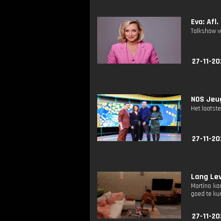
Eva: Afl.
Talkshow va
27-11-20
NOS Jeug
Het laatste
27-11-20
Lang Lev
Martino ka
goed te kun
27-11-20