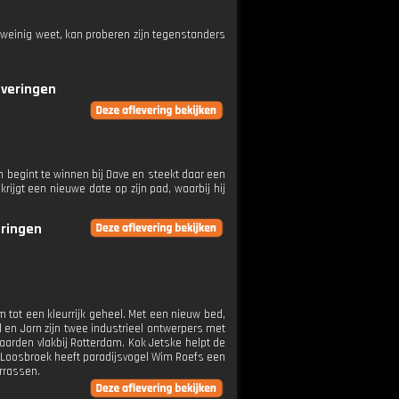
 weinig weet, kan proberen zijn tegenstanders
everingen
n begint te winnen bij Dave en steekt daar een
rijgt een nieuwe date op zijn pad, waarbij hij
eringen
m tot een kleurrijk geheel. Met een nieuw bed,
 en Jorn zijn twee industrieel ontwerpers met
arden vlakbij Rotterdam. Kok Jetske helpt de
e Loosbroek heeft paradijsvogel Wim Roefs een
errassen.