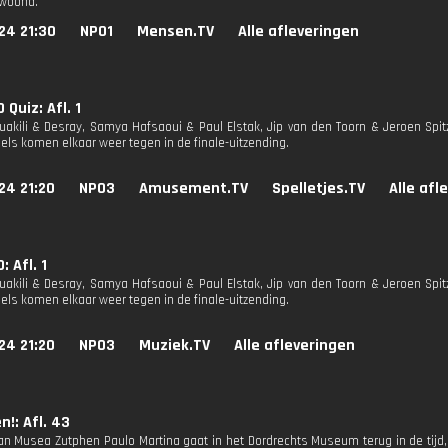
woond.
24 21:30
NPO1
Mensen.TV
Alle afleveringen
Quiz: Afl. 1
uakili & Desray, Samya Hafsaoui & Paul Elstak, Jip van den Toorn & Jeroen Spi
els komen elkaar weer tegen in de finale-uitzending.
24 21:20
NPO3
Amusement.TV
Spelletjes.TV
Alle afl
 Afl. 1
uakili & Desray, Samya Hafsaoui & Paul Elstak, Jip van den Toorn & Jeroen Spi
els komen elkaar weer tegen in de finale-uitzending.
24 21:20
NPO3
Muziek.TV
Alle afleveringen
n!: Afl. 43
van Musea Zutphen Paulo Martina gaat in het Dordrechts Museum terug in de tijd