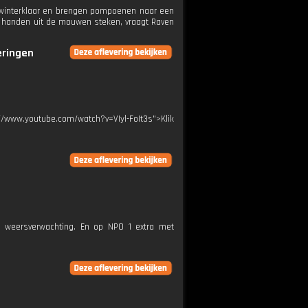
winterklaar en brengen pompoenen naar een
de handen uit de mouwen steken, vraagt Raven
eringen
s://www.youtube.com/watch?v=VIyl-FoIt3s">Klik
e weersverwachting. En op NPO 1 extra met