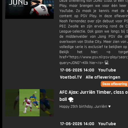
Deze aflevering van JONG staat al een t
Play, maar brengen we voor één keer
YouTube. Zo maak je kennis met de e
content op PSV Play. In deze afleverin
Noah Fernandez over zijn debuut voor PS
PEC Zwolle en zijn ervaring rond de 
League-selectie. Ook gaan we langs bij S
de middenvelder van Jong PSV die di
overkwam van Stoke City. Meer zien van
volledige serie is exclusief te bekijken op
Bekijk het hier; <a target="
href="https://www.psv.nl/psv-play/sear
query=JONG">Klik hier</a> 💻
17-06-2026 14:00
YouTube
Voetbal.TV
Alle afleveringen
AFC Ajax: Jurriën Timber, class 
ball 🌪️
Happy 25th birthday, Jurriën! ♥️
17-06-2026 14:00
YouTube