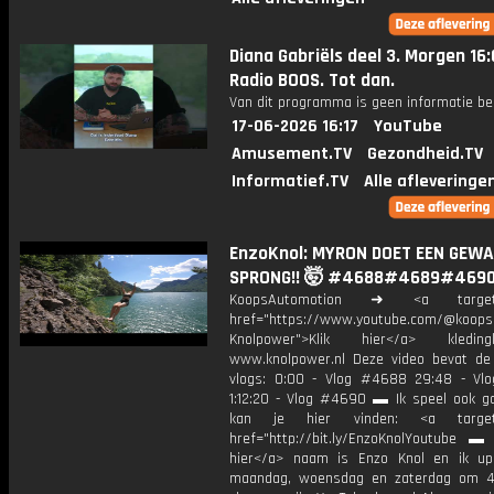
Diana Gabriëls deel 3. Morgen 16:
Radio BOOS. Tot dan.
Van dit programma is geen informatie be
17-06-2026 16:17
YouTube
Amusement.TV
Gezondheid.TV
Informatief.TV
Alle afleveringe
EnzoKnol: MYRON DOET EEN GEW
SPRONG!! 🤯 #4688#4689#469
KoopsAutomotion ➜ <a target="
href="https://www.youtube.com/@koops
Knolpower">Klik hier</a> kledi
www.knolpower.nl Deze video bevat de
vlogs: 0:00 - Vlog #4688 29:48 - V
1:12:20 - Vlog #4690 ▬ Ik speel ook g
kan je hier vinden: <a target=
href="http://bit.ly/EnzoKnolYoutube ▬ M
hier</a> naam is Enzo Knol en ik up
maandag, woensdag en zaterdag om 4