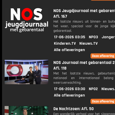
NOS Jeugdjournaal met gebarent
Afl. 167
Het laatste nieuws uit binnen- en buit
het weer, speciaal voor de jonge kij
gebarentaal.
17-06-2026 03:35
NPO3
Jonger
Kinderen.TV
Nieuws.TV
Alle afleveringen
NOS Journaal met gebarentaal 2
Afl. 118
Met het laatste nieuws, gebeurteni
nationaal en internationaal bela
weersverwachting.
17-06-2026 03:30
NPO2
Nieuws
Alle afleveringen
De Nachtzoen: Afl. 50
Een wonderlijk verhaal voor het slapenga