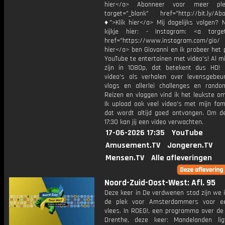
hier</a> Abonneer voor meer ple
target="_blank" href="http://bit.ly/Ab
♦">Klik hier</a> Mij dagelijks volgen?
kijkje hier: - Instagram: <a target
href="https://www.instagram.com/gio/
hier</a> ben Giovanni en ik probeer het 
YouTube te entertainen met video's! Al mi
zijn in 1080p, dat betekent dus HD! 
video's als verhalen over levensgebeur
vlogs en allerlei challenges en rando
Reizen en vloggen vind ik het leukste o
Ik upload ook veel video's met mijn fam
dat wordt altijd goed ontvangen. Om 
17:30 kan jij een video verwachten.
17-06-2026 17:35
YouTube
Amusement.TV
Jongeren.TV
Mensen.TV
Alle afleveringen
Noord-Zuid-Oost-West: Afl. 95
Deze keer in De verdwenen stad zijn we 
de plek voor Amsterdammers voor ee
vlees. In ROEG!, een programma over de 
Drenthe, deze keer: Mandelanden li