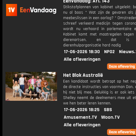
EenVandaag: Afl. 143
Stikstofplannen van kabinet uitgelekt: b
nu al boos * Wat zijn de gevaren als j
meebeslissen in een oorlog? * Omstreden
schreef verkeerd medicijn tegen coron
wordt nu verhoord in parlementaire 
Kabinet komt met maatregelen tegen 
dierenartsen, en dat is v
dierenhulporganisatie hard nodig
17-06-2026 18:30
NPO2
Nieuws.
Alle afleveringen
Het Blok Australië
Een kandidaat wordt betrapt op het ne
de directe instructies van voorman Dan, 
hij niet blij mee. Gelukkig is er ook iets 
Shelley neemt de deelnemers mee uit et
we hen beter leren kennen.
17-06-2026 18:25
SBS
Amusement.TV
Woon.TV
Alle afleveringen