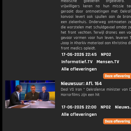
medische goederen afgeleverd. 
vrijwilligers keren na hun missie te
geraakt door ontmoetingen met Oekraï
konvooi levert ook spullen aan de bra
een ziekenhuis. Onderweg ontmoeten 
die worstelen met schuldgevoel omdat ze
het front vechten. Terwijl drones een v
gevaar vormen voor hun leven, leveren
Jaap in Kharkiv materiaal aan Khristina d
front medics opleidt.
17-06-2026 22:45
NPO2
Informatief.TV
Mensen.TV
Alle afleveringen
Nieuwsuur: Afl. 164
Deal VS Iran * Oekraïense minister van 
Horrorfilms zijn een hit
17-06-2026 22:00
NPO2
Nieuws
Alle afleveringen