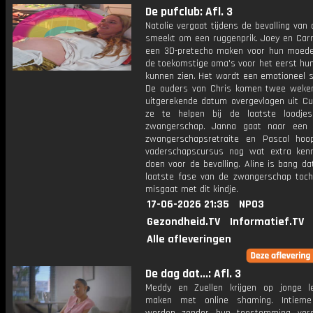
De pufclub: Afl. 3
Natalie vergaat tijdens de bevalling van 
smeekt om een ruggenprik. Joey en Car
een 3D-pretecho maken voor hun moede
de toekomstige oma's voor het eerst hun
kunnen zien. Het wordt een emotioneel s
De ouders van Chris komen twee weke
uitgerekende datum overgevlogen uit C
ze te helpen bij de laatste loodje
zwangerschap. Janna gaat naar een s
zwangerschapsretraite en Pascal hoo
vaderschapscursus nog wat extra ken
doen voor de bevalling. Aline is bang da
laatste fase van de zwangerschap toc
misgaat met dit kindje.
17-06-2026 21:35
NPO3
Gezondheid.TV
Informatief.TV
Alle afleveringen
De dag dat...: Afl. 3
Meddy en Zuellen krijgen op jonge le
maken met online shaming. Intieme