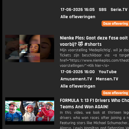
17-06-2026 16:05
SBS
Serie.TV
Alle afleveringen
Nienke Plas: Gaat deze fase ooit
voorbij? 🤣 #shorts
Mijn voorstelling 'Medeplichtig', wil je daa
Tickets zijn beschikbaar via: <a target
href="https://www.nienkeplas.com/theat
voorstellingen/">Klik hier</a>
17-06-2026 16:00
YouTube
Amusement.TV
Mensen.TV
Alle afleveringen
FORMULA 1: 13 F1 Drivers Who Ch
Teams And Won AGAIN!
In this video, we look at thirteen leg
drivers who won races after joining a 
Featuring stars like Michael Schumacher
Alonso, Lewis Hamilton and Sebastian Ve