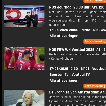
NOS Journaal 20.00 uur: Afl. 120
Met het laatste nieuws, gebeurteni
nationaal en internationaal bela
weersverwachting. En op NPO 1 e
gebarentaal.
17-06-2026 20:00
NPO2
Nieuws
Alle afleveringen
NOS FIFA WK Voetbal 2026: Afl. 2
Rechtstreeks verslag van de eerste helf
- Congo-Kinshasa.
17-06-2026 19:30
NPO1
Voetbal
Sporten.TV
Voetbal.TV
Alle afleveringen
De Grannies van Amsterdam: Afl.
Jocelyn is dolblij dat ze pubquiz mag p
tijdens de Museumnacht en wordt aan
door haar vriendinnen. Tonneke en Joani