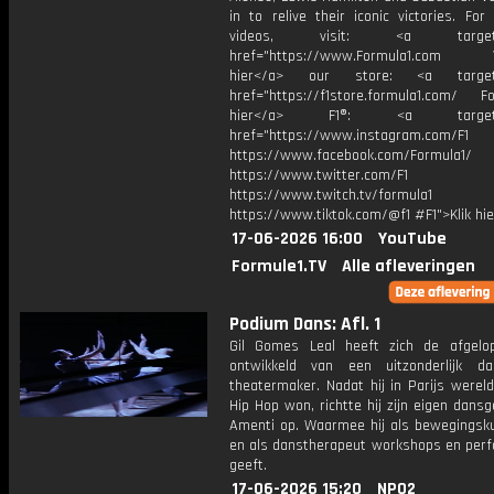
in to relive their iconic victories. Fo
videos, visit: <a target="
href="https://www.Formula1.com Vis
hier</a> our store: <a target=
href="https://f1store.formula1.com/ Fol
hier</a> F1®: <a target="_
href="https://www.instagram.com/F1
https://www.facebook.com/Formula1/
https://www.twitter.com/F1
https://www.twitch.tv/formula1
https://www.tiktok.com/@f1 #F1">Klik hi
17-06-2026 16:00
YouTube
Formule1.TV
Alle afleveringen
Podium Dans: Afl. 1
Gil Gomes Leal heeft zich de afgelo
ontwikkeld van een uitzonderlijk d
theatermaker. Nadat hij in Parijs werel
Hip Hop won, richtte hij zijn eigen dans
Amenti op. Waarmee hij als bewegingsk
en als danstherapeut workshops en per
geeft.
17-06-2026 15:20
NPO2