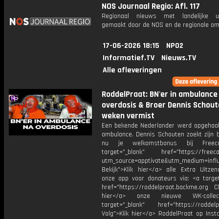
NOS Journaal Regio: Afl. 117
Regionaal nieuws met landelijke uit
gemaakt door de NOS en de regionale om
17-06-2026 18:15
NPO2
Informatief.TV
Nieuws.TV
Alle afleveringen
RoddelPraat: BN'er in ambulance
overdosis & Broer Dennis Schout
weken vermist
Een bekende Nederlander werd opgehaa
ambulance. Dennis Schouten zoekt zijn b
nu je welkomstbonus bij Freec
target="_blank" href="https://freec
utm_source=apptivate&utm_medium=influ
Bekijk">Klik hier</a> alle Extra Uitzen
onze app voor donateurs via: <a target
href="https://roddelpraat.backme.org Ch
hier</a> onze nieuwe WK-collec
target="_blank" href="https://roddelp
Volg">Klik hier</a> RoddelPraat op Inst