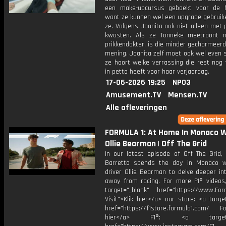
een make-upcursus geboekt voor de h
want ze kunnen wel een upgrade gebruike
ze. Volgens Joanita ook niet alleen met
kwasten. Als ze Tonneke meetroont 
prikkendokter, is die minder gecharmeer
mening. Joanita zelf moet ook wel even s
ze hoort welke verrassing die rest nog 
in petto heeft voor haar verjaardag.
17-06-2026 19:25
NPO3
Amusement.TV
Mensen.TV
Alle afleveringen
FORMULA 1: At Home In Monaco W
Ollie Bearman | Off The Grid
In our latest episode of Off The Grid,
Barretto spends the day in Monaco 
driver Ollie Bearman to delve deeper int
away from racing. For more F1® videos, 
target="_blank" href="https://www.For
Visit">Klik hier</a> our store: <a targe
href="https://f1store.formula1.com/ Fol
hier</a> F1®: <a target="_