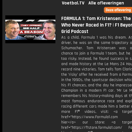
Voetbal.TV
Alle afleveringen
FORMULA 1: Tom Kristensen: The
Who Never Raced In F1? | F1 Beyo
Grid Podcast
As a child, Formula 1 was his dream. A
driver, he was on the same trajectory a
Schumacher. Tom Kristensen was o
chance to join a Formula 1 team, but he
too risky. Instead, he found success in 
and made history at the Le Mans 24 Hou
record nine victories. Tom tells Tom Clar
the ‘risky’ offer he received from a Form
in the 1990s, the sportscar decision wh
his F1 chances, and the day he impresse
Champion in a modern F1 car. ‘Mr Le M
remembers his history-making days at th
most famous endurance race and exp
racing different cars made him a better d
more F1® videos, visit: <a target=
href="https://www.Formula1.com Vis
hier</a> our store: <a target=
href="https://f1store.formula1.com/ Fol