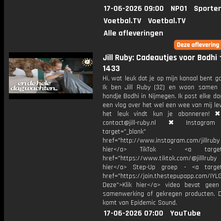
17-06-2026 09:00
NPO1
Sporte
Voetbal.TV
Voetbal.TV
Alle afleveringen
Jill Ruby: Cadeautjes voor Bodhi
1433
Hi, wat leuk dat je op mijn kanaal bent ga
Ik ben Jill Ruby (32) en woon samen
hondje Bodhi in Nijmegen. Ik post elke d
een vlog over het wel een wee van mij lev
het leuk vindt kun je abonneren! ✖
contact@jill-ruby.nl ✖ Instagr
target="_blank"
href="http://www.instagram.com/jillrub
hier</a> TikTok - <a target="
href="https://www.tiktok.com/@jilllrub
hier</a> Step-Up groep - <a target
href="https://join.thestepupapp.com/IYL
Deze">Klik hier</a> video bevat geen
samenwerking of gekregen producten. 
komt van Epidemic Sound.
17-06-2026 07:00
YouTube