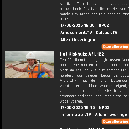
schrijver Tom Lanoye, die voordraagt
nieuwe boek. Ook is er live muziek van 
maakt Soy Kroon een reis naar de ran
leven.
17-06-2026 19:00
NPO2
Amusement.TV
Cultuur.TV
Alle afleveringen
Het Klokhuis: Afl. 122
Een 32 kilometer lange dijk tussen Noor
aan de ene kant en Friesland aan de and
Maar de Afsluitdijk is niet zomaar een 
honderd jaar geleden begon de bou
Afsluitdijk, met de hand! Duizende
werkten eraan. Maar waarom eigenlij
zoekt het uit. In de sketch zie
tovenaarsleerlingen een magieloze str
water voeren.
17-06-2026 18:45
NPO3
Informatief.TV
Alle afleveringe