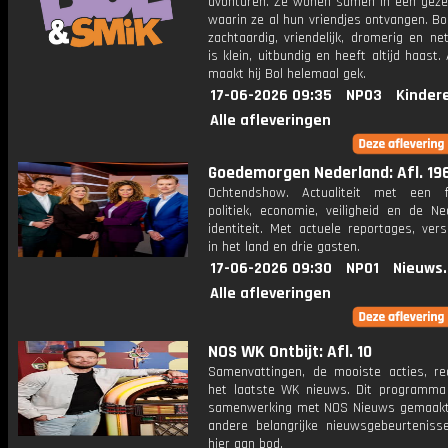
avonturen. Ze wonen samen in een gezell
waarin ze al hun vriendjes ontvangen. Bol
zachtaardig, vriendelijk, dromerig en ne
is klein, uitbundig en heeft altijd haast.
maakt hij Bol helemaal gek.
17-06-2026 09:35
NPO3
Kinder
Alle afleveringen
Goedemorgen Nederland: Afl. 19
Ochtendshow. Actualiteit met een 
politiek, economie, veiligheid en de Ne
identiteit. Met actuele reportages, ver
in het land en drie gasten.
17-06-2026 09:30
NPO1
Nieuws
Alle afleveringen
NOS WK Ontbijt: Afl. 10
Samenvattingen, de mooiste acties, re
het laatste WK nieuws. Dit programma
samenwerking met NOS Nieuws gemaakt
andere belangrijke nieuwsgebeurtenis
hier aan bod.