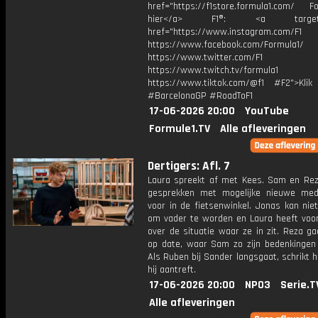
href="https://f1store.formula1.com/ Fol
hier</a> F1®: <a target="_
href="https://www.instagram.com/F1
https://www.facebook.com/Formula1/
https://www.twitter.com/F1
https://www.twitch.tv/formula1
https://www.tiktok.com/@f1 #F2">Klik
#BarcelonaGP #RoadToF1
17-06-2026 20:00
YouTube
Formule1.TV
Alle afleveringen
Dertigers: Afl. 7
Laura spreekt af met Kees. Sam en Re
gesprekken met mogelijke nieuwe me
voor in de fietsenwinkel. Jonas kan nie
om vader te worden en Laura heeft voor
over de situatie waar ze in zit. Reza g
op date, waar Sam zo zijn bedenkingen b
Als Ruben bij Sander langsgaat, schrikt h
hij aantreft.
17-06-2026 20:00
NPO3
Serie.T
Alle afleveringen