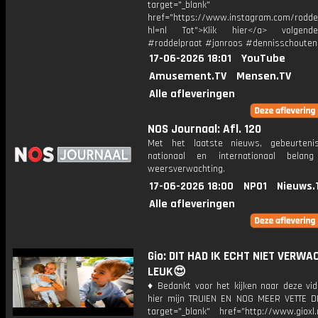
target="_blank"
href="https://www.instagram.com/rodde
hl=nl Tot">Klik hier</a> volgen
#roddelpraat #janroos #dennisschouten
17-06-2026 18:01
YouTube
Amusement.TV
Mensen.TV
Alle afleveringen
NOS Journaal: Afl. 120
Met het laatste nieuws, gebeurteni
nationaal en internationaal bela
weersverwachting.
17-06-2026 18:00
NPO1
Nieuws.
Alle afleveringen
Gio: DIT HAD IK ECHT NIET VERWA
LEUK😍
♦ Bedankt voor het kijken naar deze vid
hier mijn TRUIEN EN NOG MEER VETTE D
target="_blank" href="http://www.gioxl.