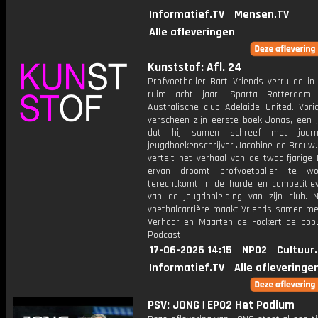
Informatief.TV
Mensen.TV
Alle afleveringen
Kunststof: Afl. 24
Profvoetballer Bart Vriends verruilde i
ruim acht jaar, Sparta Rotterdam
Australische club Adelaide United. Vor
verscheen zijn eerste boek Jonas, een 
dat hij samen schreef met journ
jeugdboekenschrijver Jacobine de Brauw.
vertelt het verhaal van de twaalfjarige
ervan droomt profvoetballer te w
terechtkomt in de harde en competitie
van de jeugdopleiding van zijn club. N
voetbalcarrière maakt Vriends samen m
Verhaar en Maarten de Fockert de popu
Podcast.
17-06-2026 14:15
NPO2
Cultuur
Informatief.TV
Alle afleveringe
PSV: JONG | EP02 Het Podium