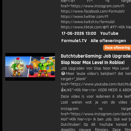
hier</a> F1®: <a target="_
href="https://www.instagram.com/F1
https://www.facebook.com/Formula1/
https://www.twitter.com/F1
https://www.twitch.tv/formula1
https://www.tiktok.com/@f1 #F1">Klik hi
17-06-2026 13:00
YouTube
Formule1.TV
Alle afleveringen
DutchtuberGaming: Job Upgrade
Slap Naar Max Level In Roblox!
Job Upgraden Van Slap Naar Max Level I
😂Meer leuke video's bekijken? dat kan 
target="_blank"
href="https://www.youtube.com/dutcht
👍LIKE">Klik hier</a> VOOR MEER & ABO
Deze video is voor iedereen & alle leef
Laat weten wat je van de video v
Instagram: <a target="_
href="https://www.instagram.com/dutch
Hoi!">Klik hier</a> Ik ben Job. Ook wel 
Dutchtuber! Op dit YouTube kanaal 
dagelijks nieuwe filmpjes. Deze film