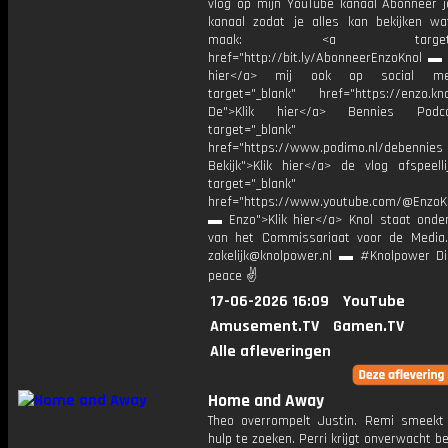
vlog op mijn YouTube kanaal Abonneer j
kanaal zodat je alles kan bekijken w
maak: <a target="_b
href="http://bit.ly/AbonneerEnzoKnol ▬ 
hier</a> mij ook op social me
target="_blank" href="https://enzo.kno
De">Klik hier</a> Bennies Podc
target="_blank"
href="https://www.podimo.nl/debennies
Bekijk">Klik hier</a> de vlog afspeelli
target="_blank"
href="https://www.youtube.com/@EnzoKn
▬ Enzo">Klik hier</a> Knol staat onder
van het Commissariaat voor de Media.
zakelijk@knolpower.nl ▬ #Knolpower Di
peace ✌
17-06-2026 16:09
YouTube
Amusement.TV
Gamen.TV
Alle afleveringen
Home and Away
Theo overrompelt Justin. Remi smeek
hulp te zoeken. Perri krijgt onverwacht b