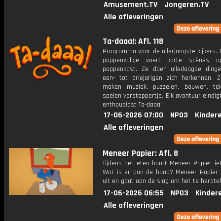
Amusement.TV
Jongeren.TV
Alle afleveringen
Ta-daaa!: Afl. 118
Programma voor de allerjongste kijkers. E
poppenvolkje voert korte scènes 
poppenkast. Ze doen alledaagse ding
een- tot driejarigen zich herkennen. Z
maken muziek, puzzelen, bouwen, te
spelen verstoppertje. Elk avontuur eindi
enthousiast Ta-daaa!
17-06-2026 07:00
NPO3
Kinder
Alle afleveringen
Meneer Papier: Afl. 8
Tijdens het eten hoort Meneer Papier ie
Wat is er aan de hand? Meneer Papier 
uit en gaat aan de slag om het te herstel
17-06-2026 06:55
NPO3
Kinder
Alle afleveringen