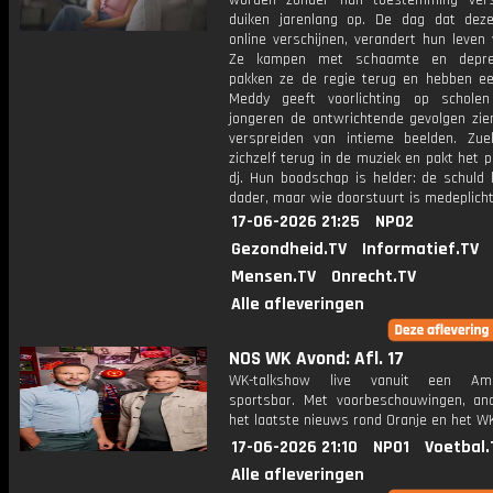
worden zonder hun toestemming vers
duiken jarenlang op. De dag dat dez
online verschijnen, verandert hun leven
Ze kampen met schaamte en depre
pakken ze de regie terug en hebben ee
Meddy geeft voorlichting op schole
jongeren de ontwrichtende gevolgen zie
verspreiden van intieme beelden. Zuel
zichzelf terug in de muziek en pakt het 
dj. Hun boodschap is helder: de schuld l
dader, maar wie doorstuurt is medeplicht
17-06-2026 21:25
NPO2
Gezondheid.TV
Informatief.TV
Mensen.TV
Onrecht.TV
Alle afleveringen
NOS WK Avond: Afl. 17
WK-talkshow live vanuit een Ame
sportsbar. Met voorbeschouwingen, an
het laatste nieuws rond Oranje en het WK
17-06-2026 21:10
NPO1
Voetbal.
Alle afleveringen