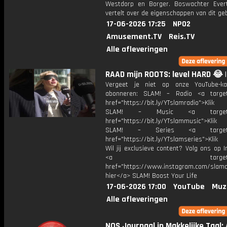
Westdorp en Borger. Boswachter Eve
vertelt over de eigenschappen van dit geb
17-06-2026 17:25
NPO2
Amusement.TV
Reis.TV
Alle afleveringen
RAAD mijn ROOTS: level HARD 😂 
Vergeet je niet op onze YouTube-ka
abonneren: SLAM! – Radio <a target
href="https://bit.ly/YTslamradio">Klik
SLAM! – Music <a target="_
href="https://bit.ly/YTslammusic">Klik
SLAM! – Series <a target="
href="https://bit.ly/YTslamseries">Klik
Wil jij exclusieve content? Volg ons op 
<a target="_bl
href="https://www.instagram.com/slamoff
hier</a> SLAM! Boost Your Life
17-06-2026 17:00
YouTube
Muz
Alle afleveringen
NOS Journaal in Makkelijke Taal: 