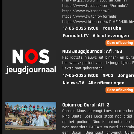
href="https://www.instagram.com/F1
https://www.facebook.com/Formula1/
https://www.twitter.com/F1
https://www.twitch.tv/formula1
https://www.tiktok.com/@f1 #F1">Klik hi
17-06-2026 19:00
YouTube
Formule1.TV
Alle afleveringen
NOS Jeugdjournaal: Afl. 168
Het laatste nieuws uit binnen- en buit
het weer, speciaal voor de jonge kijker.
1 extra met gebarentaal.
17-06-2026 19:00
NPO3
Jonger
Nieuws.TV
Alle afleveringen
Opium op Oerol: Afl. 3
Cornald Maas ontvangt Loes Luca en haa
Nina Gantz. Loes Luca staat nog altijd 
op het podium, Nina is animator en f
won meerdere BAFTA's en werd genomin
een Oscar. Daarnaast ontvangt Corn