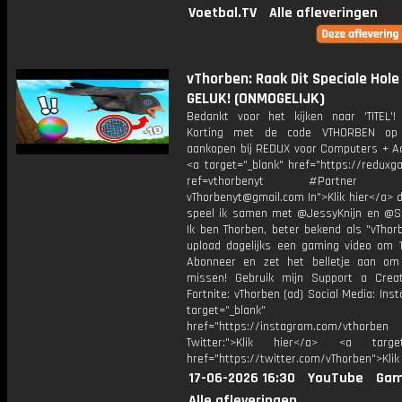
Voetbal.TV
Alle afleveringen
vThorben: Raak Dit Speciale Hole
GELUK! (ONMOGELIJK)
Bedankt voor het kijken naar 'TITEL'!
Korting met de code VTHORBEN op
aankopen bij REDUX voor Computers + Ac
<a target="_blank" href="https://reduxg
ref=vthorbenyt #Partner Bu
vThorbenyt@gmail.com In">Klik hier</a> 
speel ik samen met @JessyKnijn en @Sa
Ik ben Thorben, beter bekend als "vThor
upload dagelijks een gaming video om 1
Abonneer en zet het belletje aan om
missen! Gebruik mijn Support a Crea
Fortnite: vThorben (ad) Social Media: Ins
target="_blank"
href="https://instagram.com/vthorben
Twitter:">Klik hier</a> <a target=
href="https://twitter.com/vThorben">Klik
17-06-2026 16:30
YouTube
Gam
Alle afleveringen