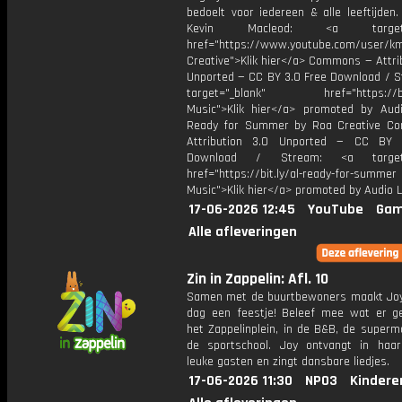
bedoelt voor iedereen & alle leeftijden
Kevin Macleod: <a target="
href="https://www.youtube.com/user/k
Creative">Klik hier</a> Commons — Attri
Unported — CC BY 3.0 Free Download / S
target="_blank" href="https://bit.
Music">Klik hier</a> promoted by Audi
Ready for Summer by Roa Creative C
Attribution 3.0 Unported — CC BY 
Download / Stream: <a target="
href="https://bit.ly/al-ready-for-summer
Music">Klik hier</a> promoted by Audio L
17-06-2026 12:45
YouTube
Gam
Alle afleveringen
Zin in Zappelin: Afl. 10
Samen met de buurtbewoners maakt Joy
dag een feestje! Beleef mee wat er g
het Zappelinplein, in de B&B, de superm
de sportschool. Joy ontvangt in haar
leuke gasten en zingt dansbare liedjes.
17-06-2026 11:30
NPO3
Kindere