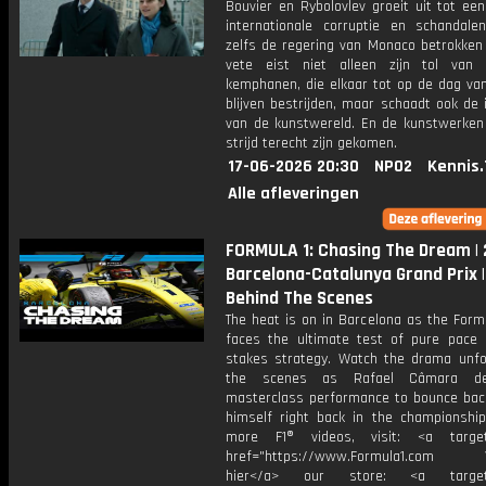
Bouvier en Rybolovlev groeit uit tot ee
internationale corruptie en schandalen
zelfs de regering van Monaco betrokken 
vete eist niet alleen zijn tol van
kemphanen, die elkaar tot op de dag va
blijven bestrijden, maar schaadt ook de i
van de kunstwereld. En de kunstwerken 
strijd terecht zijn gekomen.
17-06-2026 20:30
NPO2
Kennis.
Alle afleveringen
FORMULA 1: Chasing The Dream |
Barcelona-Catalunya Grand Prix |
Behind The Scenes
The heat is on in Barcelona as the Form
faces the ultimate test of pure pace 
stakes strategy. Watch the drama unfo
the scenes as Rafael Câmara de
masterclass performance to bounce bac
himself right back in the championship
more F1® videos, visit: <a target=
href="https://www.Formula1.com Vis
hier</a> our store: <a target=