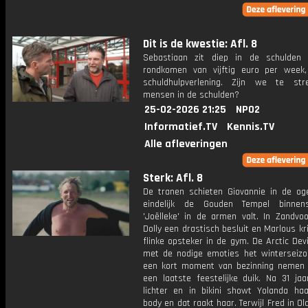
Dit is de kwestie: Afl. 8
Sebastiaan zit diep in de schulden
rondkomen van vijftig euro per week
schuldhulpverlening. Zijn we te st
mensen in de schulden?
25-02-2026 21:25
NPO2
Informatief.TV
Kennis.TV
Alle afleveringen
Sterk: Afl. 8
De tranen schieten Giovannie in de oge
eindelijk de Gouden Tempel binnen
'Joëlleke' in de armen valt. In Zandvo
Dolly een drastisch besluit en Marlous kri
flinke opsteker in de gym. De Arctic Devi
met de nodige emoties het winterseizo
een kort moment van bezinning nemen 
een laatste feestelijke duik. Na 31 jaa
lichter en in bikini showt Yolanda ha
body en dat raakt haar. Terwijl Fred in O