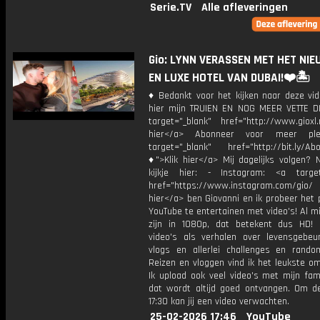
Serie.TV
Alle afleveringen
Gio: LYNN VERASSEN MET HET NI
EN LUXE HOTEL VAN DUBAI!❤️🏝️
♦ Bedankt voor het kijken naar deze vid
hier mijn TRUIEN EN NOG MEER VETTE D
target="_blank" href="http://www.gioxl.
hier</a> Abonneer voor meer ple
target="_blank" href="http://bit.ly/Ab
♦">Klik hier</a> Mij dagelijks volgen?
kijkje hier: - Instagram: <a target
href="https://www.instagram.com/gio/
hier</a> ben Giovanni en ik probeer het 
YouTube te entertainen met video's! Al mi
zijn in 1080p, dat betekent dus HD! 
video's als verhalen over levensgebeur
vlogs en allerlei challenges en rando
Reizen en vloggen vind ik het leukste o
Ik upload ook veel video's met mijn fam
dat wordt altijd goed ontvangen. Om 
17:30 kan jij een video verwachten.
25-02-2026 17:46
YouTube