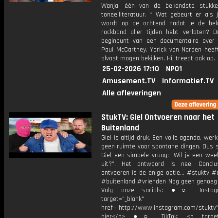
Wanja, één van de bekendste stukke
toneelliteratuur. * Wat gebeurt er als 
wordt op de ochtend nadat je de bela
rockband aller tijden hebt verlaten? D
beginpunt van een documentaire over 
Paul McCartney. Yorick van Norden heef
alvast mogen bekijken. Hij treedt ook op.
25-02-2026 17:10
NPO1
Amusement.TV
Informatief.TV
Alle afleveringen
StukTV: Giel Ontvoeren naar het
Buitenland
Giel is altijd druk. Een volle agenda, werk
geen ruimte voor spontane dingen. Dus s
Giel een simpele vraag: “Wil je een we
uit?”. Het antwoord is nee. Conclu
ontvoeren is de enige optie… #stuktv #
#buitenland #vrienden Nog geen genoeg
Volg onze socials: ●○ Instag
target="_blank"
href="http://www.instagram.com/stuktv"
hier</a> ●○ TikTok: <a target=