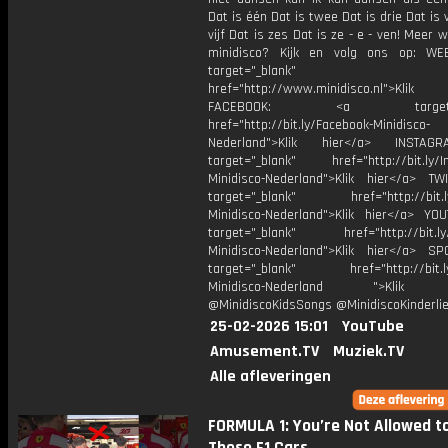
Dat is één Dat is twee Dat is drie Dat is v
vijf Dat is zes Dat is ze - e - ven! Meer 
minidisco? Kijk en volg ons op: WE
target="_blank"
href="http://www.minidisco.nl">Klik
FACEBOOK: <a target="_
href="http://bit.ly/Facebook-Minidisco-
Nederland">Klik hier</a> INSTA
target="_blank" href="http://bit.ly/I
Minidisco-Nederland">Klik hier</a> TW
target="_blank" href="http://bit.ly
Minidisco-Nederland">Klik hier</a> YO
target="_blank" href="http://bit.ly
Minidisco-Nederland">Klik hier</a> SP
target="_blank" href="http://bit.ly
Minidisco-Nederland ">Klik h
@MinidiscoKidsSongs @MinidiscoKinderli
25-02-2026 15:01
YouTube
Amusement.TV
Muziek.TV
Alle afleveringen
FORMULA 1: You’re Not Allowed t