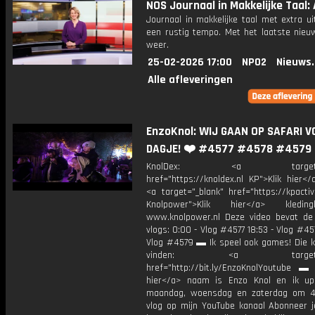
NOS Journaal in Makkelijke Taal: 
Journaal in makkelijke taal met extra ui
een rustig tempo. Met het laatste nieu
weer.
25-02-2026 17:00
NPO2
Nieuws
Alle afleveringen
EnzoKnol: WIJ GAAN OP SAFARI V
DAGJE! ❤️ #4577 #4578 #4579
KnolDex: <a target="_
href="https://knoldex.nl KP">Klik hier</
<a target="_blank" href="https://kpact
Knolpower">Klik hier</a> kledi
www.knolpower.nl Deze video bevat de
vlogs: 0:00 - Vlog #4577 18:53 - Vlog #45
Vlog #4579 ▬ Ik speel ook games! Die ka
vinden: <a target="_b
href="http://bit.ly/EnzoKnolYoutube ▬ M
hier</a> naam is Enzo Knol en ik up
maandag, woensdag en zaterdag om 4
vlog op mijn YouTube kanaal Abonneer j