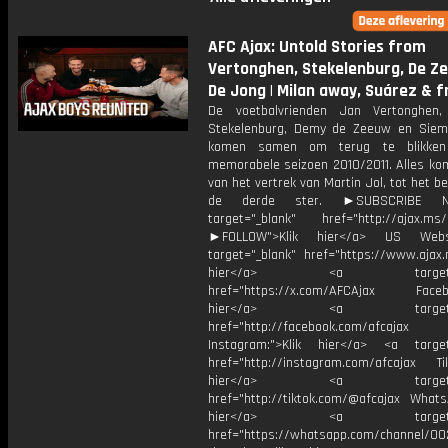
AFC Ajax: Untold Stories from
Vertonghen, Stekelenburg, De Z
De Jong | Milan away, Suárez & f
De voetbalvrienden Jan Vertonghen,
Stekelenburg, Demy de Zeeuw en Sie
komen samen om terug te blikke
memorabele seizoen 2010/2011. Alles kom
van het vertrek van Martin Jol, tot het b
de derde ster. ►SUBSCRIBE 
target="_blank" href="http://ajax.ms/
►FOLLOW">Klik hier</a> US Webs
target="_blank" href="https://www.ajax.n
hier</a> <a target="_
href="https://x.com/AFCAjax Facebo
hier</a> <a target="_
href="http://facebook.com/afcajax
Instagram:">Klik hier</a> <a target
href="http://instagram.com/afcajax TikT
hier</a> <a target="_
href="http://tiktok.com/@afcajax WhatsA
hier</a> <a target="_
href="https://whatsapp.com/channel/