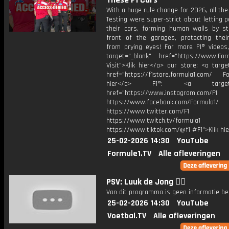
These F1 Cars
With a huge rule change for 2026, all th
Testing were super-strict about letting 
their cars, forming human walls by st
front of the garages, protecting thei
from prying eyes! For more F1® videos, 
target="_blank" href="https://www.For
Visit">Klik hier</a> our store: <a targe
href="https://f1store.formula1.com/ Fol
hier</a> F1®: <a target="_
href="https://www.instagram.com/F1
https://www.facebook.com/Formula1/
https://www.twitter.com/F1
https://www.twitch.tv/formula1
https://www.tiktok.com/@f1 #F1">Klik hi
25-02-2026 14:30
YouTube
Formule1.TV
Alle afleveringen
PSV: Luuk de Jong 😮‍💨
Van dit programma is geen informatie be
25-02-2026 14:30
YouTube
Voetbal.TV
Alle afleveringen