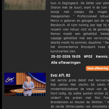
huis in Oegstgeest. De liefde voor plan
Sharon met de buurt, want in de tuin 
kastje met stekjes die mogen
meegenomen. * Professioneel natuur
Marco is geboren en getogen aan de ra
Biesbosch. Al ruim twintig jaar legt hij
respect voor natuur vast op de gevoelig
Ramon maakt een gehaktbal 'kiekeb
sappige gehaktbal met een verrassing
daarbij maakt hij pommes dauphine. * Gee
het Amsterdamse Brasapark twee bi
kunstwerken zien.
25-02-2026 19:05
NPO2
Kennis.
Alle afleveringen
Eva: Afl. 82
Het eerste grote debat met kersvers
Rob Jetten. Met slechts 66 zetels 
minderheidskabinet de steun van de 
hard nodig. Op welke punten wisten zij 
vinden? We praten met Ron Fres
Brandemann en Wouter de Winther. * 
de vierde Winterspelen van Antoinette 