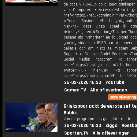
de code VTHORBEN op al jouw aankopen 
voor Computers + Accesoires! <a target
href="https://reduxgaming.nl/?ref=vthor
#Partner Business: vThorbenyt@gmail.com
hier</a> deze video speel ik s
@JessyKnijn en @Santino_YT! Ik ben Thor
bekend als "vThorben" en ik upload dage
gaming video om 16:30 uur. Abonneer e
belletje aan om niets te missen! Geb
Support a Creator Code! Fortnite: vTho
Social Media: Instagram: <a target
href="https://instagram.com/vthorben
Twitter:">Klik hier</a> <a target=
href="https://twitter.com/vThorben">Klik
25-02-2026 16:30
YouTube
Gamen.TV
Alle afleveringen
Griekspoor pakt de eerste set t
Bublik
Van dit programma is geen informatie be
25-02-2026 16:30
Ziggo
Voetba
Sporten.TV
Alle afleveringen