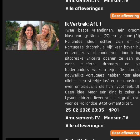
Amusement.TV
Mensen.TV
Alle afleveringen
Ik Vertrek: Afl. 1
Twee beste vriendinnen, één droo
kluservaring: Nienke (27) en Lysanne (31
Hollandse sleur achter zich en k
Portugees droomhuis, vijf keer boven h
en zonder voorbehoud van financierin
pittoreske Ericeira openen ze een g
waar surfers, dromers en ver
Nederlanders welkom zijn. De dames
nauwelijks Portugees, hebben naar eig
allebei 'een steekje los' en een busine
even ambitieus is als hun hypotheek. Of
Geen idee. Maar één ding is zeker: 
Lysanne kiezen liever voor het grote av
voor de Hollandse 9-tot-5-mentaliteit.
25-02-2026 20:35
NPO1
Amusement.TV
Mensen.TV
Alle afleveringen