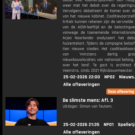
Debat over kabinetsplannen. Den Haag
weer met het debat over de regeringsve
Vervolgens debatteert de Kamer over d
van het nieuwe kabinet. Coalitievoorstel
kritiek kunnen rekenen zijn de versnelde
van de AOW-leeftijd en de belastingve
vanwege de toenemende internationale 
Arjan Noorlander analyseert het deb
huizentekort. Tijdens de campagne beloo
tien nieuwe steden. Het coalitieakkoor
van 'minstens dertig groots
nieuwbouwlocaties van nationaal belang,
over het land'. Te gast is architect 
Veenstra, sinds 2021 Rijksbouwmeester.
25-02-2026 22:00
NPO2
Nieuws
Alle afleveringen
De slimste mens: Afl. 3
Uitdager: Simon van Teutem.
25-02-2026 21:35
NPO1
Spellet
Alle afleveringen