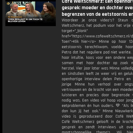
Cafe Weltschmerz: Een openhar
gesprek: moeder en dochter ove
begrenzen van de eetstoornis e
Waardeer je onze video's? Steun 
Weltschmerz, het podium voor het vrije 
target="_blank"
href="https://www.cafeweltschmerz.nl/
Toen">Klik hier</a> Minne op haar 1
eetstoornis terechtkwam, voelde ha
Petra dat het reguliere pad niet werkte.
haar intuïtie, koos voor een andere we
samen met haar dochter op zoek n
herstel. Vier jaar later was Minne volled
en sindsdien leeft ze weer vrij en gelukk
openhartige interview delen Petra en
jarige Minne hun verhaal over angs
vertrouwen en de kracht van een moeder 
luisteren en precies daar begrensde
nodig was. Een video vol hoop voor jon
eetproblemen én hun ouders. 💛 “Als ik
dan kun jij het ook.” Minne Nieuwkerk
video is geproduceerd door Café Wel
Café Weltschmerz gelooft in de krach
gesprek en zendt interviews uit ove
maatschappelijke thema's. Wij bi