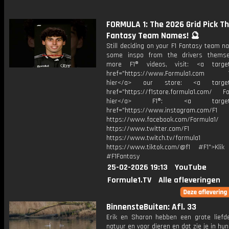
FORMULA 1: The 2026 Grid Pick Th
Fantasy Team Names! 🔮
Still deciding on your F1 Fantasy team 
some inspo from the drivers themse
more F1® videos, visit: <a target=
href="https://www.Formula1.com Vis
hier</a> our store: <a target=
href="https://f1store.formula1.com/ Fol
hier</a> F1®: <a target="_
href="https://www.instagram.com/F1
https://www.facebook.com/Formula1/
https://www.twitter.com/F1
https://www.twitch.tv/formula1
https://www.tiktok.com/@f1 #F1">Klik
#F1Fantasy
25-02-2026 19:13
YouTube
Formule1.TV
Alle afleveringen
BinnensteBuiten: Afl. 33
Erik en Sharon hebben een grote liefd
natuur en voor dieren en dat zie je in hun