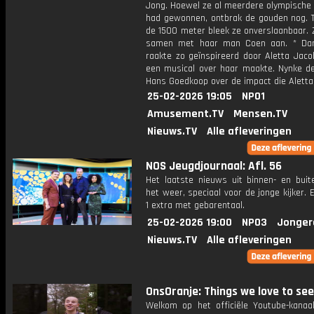
Jong. Hoewel ze al meerdere olympische 
had gewonnen, ontbrak de gouden nog. T
de 1500 meter bleek ze onverslaanbaar. 
samen met haar man Coen aan. * Dar
raakte zo geïnspireerd door Aletta Jaco
een musical over haar maakte. Nynke d
Hans Goedkoop over de impact die Aletta
25-02-2026 19:05
NPO1
Amusement.TV
Mensen.TV
Nieuws.TV
Alle afleveringen
NOS Jeugdjournaal: Afl. 56
Het laatste nieuws uit binnen- en buit
het weer, speciaal voor de jonge kijker.
1 extra met gebarentaal.
25-02-2026 19:00
NPO3
Jonger
Nieuws.TV
Alle afleveringen
OnsOranje: Things we love to see
Welkom op het officiële Youtube-kanaa