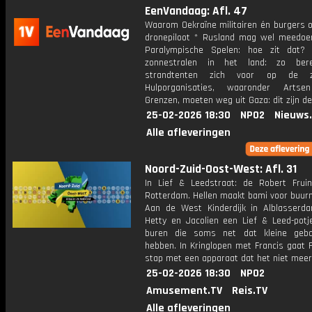
EenVandaag: Afl. 47
Waarom Oekraïne militairen én burgers o
dronepiloot * Rusland mag wel meedo
Paralympische Spelen: hoe zit dat?
zonnestralen in het land: zo ber
strandtenten zich voor op de 
Hulporganisaties, waaronder Artse
Grenzen, moeten weg uit Gaza: dit zijn d
25-02-2026 18:30
NPO2
Nieuws
Alle afleveringen
Noord-Zuid-Oost-West: Afl. 31
In Lief & Leedstraat: de Robert Fruin
Rotterdam. Hellen maakt bami voor buur
Aan de West Kinderdijk in Alblasser
Hetty en Jacolien een Lief & Leed-potj
buren die soms net dat kleine geba
hebben. In Kringlopen met Francis gaat 
stap met een apparaat dat het niet meer
25-02-2026 18:30
NPO2
Amusement.TV
Reis.TV
Alle afleveringen