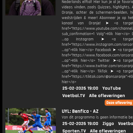
Nederlands elftal! Hier kun je al je favori
videos vinden, zoals Quizzes, highlights, 
Oranje, achter de schermen-beelden, hi
wedstrijden & meer! Abonneer je op he
kanaal van Oranje! ➤ <a target=
href="https://www.youtube.com/chann
sub_confirmation=1 Volg">Klik hier</a> 
...op Instagram ➤ <a target="
href="https://www.instagram.com/onsor
...op">Klik hier</a> Facebook ➤ <a targe
href="https://www.facebook.com/onsora
...op">Klik hier</a> Twitter ➤<a target
href="https://www.twitter.com/onsoranj
...op">Klik hier</a> TikTok ➤ <a target
href="https://tiktok.com/@onsoranje">Kli
hier</a>
25-02-2026 19:00
YouTube
Voetbal.TV
Alle afleveringen
UYL: Benfica - AZ
Van dit programma is geen informatie be
25-02-2026 19:00
Ziggo
Voetba
Sporten.TV
Alle afleveringen