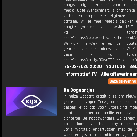
hoogwaardig alternatief voor de ma
media. Café Weltschmerz is onafhankelij
verbonden aan politieke, religieuze of c
partijen. Wil je meer video's bekijken
hoogte blijven via onze nieuwsbrief? Ga
<a target="_bl
href="https://www.cafeweltschmerz.nl/v
Wil">Klik hier</a> je op de hoogt
gebracht van onze nieuwe video's? Kl
deze link: <a target="_
href="https://bit.ly/3XweTO0">Klik hier</
25-02-2026 20:30
YouTube
Beu
Informatief.TV
Alle afleveringe
De Bogaartjes
In huize Bogaart draait alles om nieuw
grote beslissingen. Terwijl de kinderboerde
bezoek krijgt dat voor uitbreiding moe
komt ook binnen de familie een bevalli
dichterbij. De hoogzwangere Bo bereidt 
op de komst van haar baby, maar ha
Joris worstelt ondertussen met de 
werk en gezin te combineren zijn. R