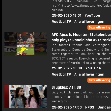
Threads:">Klik hier</a> <a target=
href="https://www.threads.net/@afcajax
hier</a>
25-02-2026 18:01
YouTube
Voetbal.TV
Alle afleveringen
AFC Ajax: Is Maarten Stekelenbu
only player Ronaldinho ever tack
The football friends Jan Vertonghen
Stekelenburg, Demy de Zeeuw, and Sie
come together to look back on the 
2010/2011 season. Everything is covered
departure of Martin Jol to winning the thi
25-02-2026 18:00
YouTube
Voetbal.TV
Alle afleveringen
Brugklas: Afl. 88
Lizzy valt als een blok voor de nieuwe
Donnie, maar helaas lijkt de interesse 
wederzijds.
25-02-2026 17:50
NPO3
Jonger