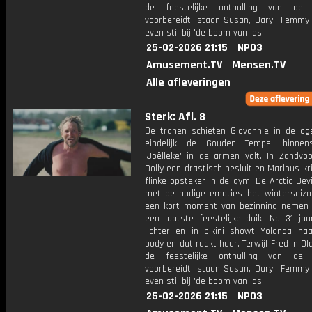
de feestelijke onthulling van de 
voorbereidt, staan Susan, Daryl, Femmy
even stil bij 'de boom van Ids'.
25-02-2026 21:15
NPO3
Amusement.TV
Mensen.TV
Alle afleveringen
Sterk: Afl. 8
De tranen schieten Giovannie in de oge
eindelijk de Gouden Tempel binnen
'Joëlleke' in de armen valt. In Zandvo
Dolly een drastisch besluit en Marlous kri
flinke opsteker in de gym. De Arctic Devi
met de nodige emoties het winterseizo
een kort moment van bezinning nemen 
een laatste feestelijke duik. Na 31 jaa
lichter en in bikini showt Yolanda ha
body en dat raakt haar. Terwijl Fred in O
de feestelijke onthulling van de 
voorbereidt, staan Susan, Daryl, Femmy
even stil bij 'de boom van Ids'.
25-02-2026 21:15
NPO3