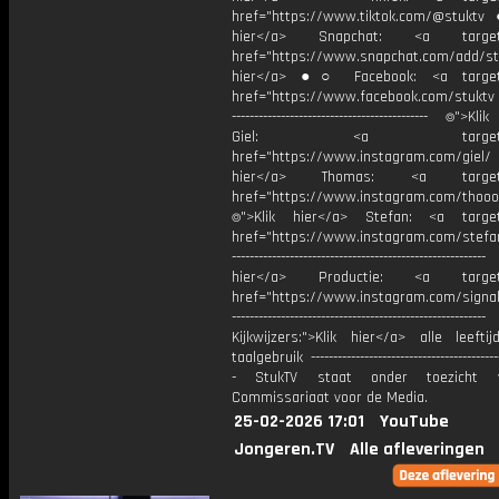
href="https://www.tiktok.com/@stuktv
hier</a> Snapchat: <a target="
href="https://www.snapchat.com/add/stu
hier</a> ●○ Facebook: <a target=
href="https://www.facebook.com/stuktv ---
-------------------------------------------- ⌾">K
Giel: <a target="_b
href="https://www.instagram.com/giel
hier</a> Thomas: <a target="
href="https://www.instagram.com/thooo
⌾">Klik hier</a> Stefan: <a target
href="https://www.instagram.com/stefan
----------------------------------------------------
hier</a> Productie: <a target=
href="https://www.instagram.com/signa
---------------------------------------------------------
Kijkwijzers:">Klik hier</a> alle leefti
taalgebruik -------------------------------------------
- StukTV staat onder toezicht 
Commissariaat voor de Media.
25-02-2026 17:01
YouTube
Jongeren.TV
Alle afleveringen