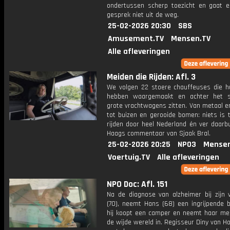
ondertussen scherp toezicht en gaat e
gesprek niet uit de weg.
25-02-2026 20:30
SBS
Amusement.TV
Mensen.TV
Alle afleveringen
Meiden die Rijden: Afl. 3
We volgen 22 stoere chauffeuses die 
hebben waargemaakt en achter het s
grote vrachtwagens zitten. Van metaal e
tot buizen en gerooide bomen: niets is 
rijden door heel Nederland én ver daarb
Haags commentaar van Sjaak Bral.
25-02-2026 20:25
NPO3
Mensen
Voertuig.TV
Alle afleveringen
NPO Doc: Afl. 151
Na de diagnose van alzheimer bij zijn 
(70), neemt Hans (68) een ingrijpende b
hij koopt een camper en neemt haar mee
de wijde wereld in. Regisseur Diny van H