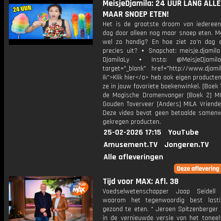
MeisjeDjamila: 24 UUR LANG ALL
MAAR SNOEP ETEN!
Het is de grootste droom van iedereen
dag door alleen nog maar snoep eten. Ma
wel zo handig? En hoe ziet zo'n dag 
precies uit? ⋆ Snapchat: meisje.djamila
DjamilaLy ⋆ Insta: @MeisjeDjam
target="_blank" href="http://www.djamil
Ik">Klik hier</a> heb ook eigen producten
ze in jouw favoriete boekenwinkel. [Boek 
de Magische Dromenvanger [Boek 2] M
Gouden Toverveer [Anders] MILA Vriende
Deze video bevat geen betaalde samenw
gekregen producten.
25-02-2026 17:15
YouTube
Amusement.TV
Jongeren.TV
Alle afleveringen
Tijd voor MAX: Afl. 38
Voedselwetenschapper Jaap Seidell 
waarom het tegenwoordig best last
gezond te eten. * Jeroen Spitzenberger 
in de vernieuwde versie van het tonee