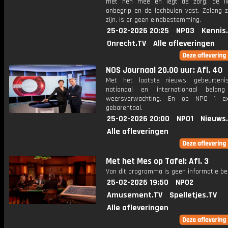
met hen mee en legt de zorg, de li
onbegrip en de lachbuien vast. Zolang z
zijn, is er geen eindbestemming.
25-02-2026 20:25
NPO3
Kennis
Onrecht.TV
Alle afleveringen
NOS Journaal 20.00 uur: Afl. 40
Met het laatste nieuws, gebeurteni
nationaal en internationaal bela
weersverwachting. En op NPO 1 e
gebarentaal.
25-02-2026 20:00
NPO1
Nieuws
Alle afleveringen
Met het Mes op Tafel: Afl. 3
Van dit programma is geen informatie be
25-02-2026 19:50
NPO2
Amusement.TV
Spelletjes.TV
Alle afleveringen