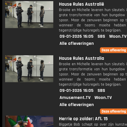
House Rules Australië
Brooke en Michelle leveren hun sleutels 
grote transformatie van hun bungalow 
spoor. Maar de zenuwen beginnen op t
wanneer de teams moeite hebbe
tegenstrijdige huisregels te begrijpen.
09-01-2026 16:05
SBS
Woon.TV
Alle afleveringen
House Rules Australia
Brooke en Michelle leveren hun sleutels 
grote transformatie van hun bungalow 
spoor. Maar de zenuwen beginnen op t
wanneer de teams moeite hebbe
tegenstrijdige huisregels te begrijpen.
09-01-2026 16:05
SBS
Amusement.TV
Woon.TV
Alle afleveringen
Herrie op zolder: Afl. 15
Biggetje Bob schept op over zijn kunstw