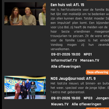
Een huis vol: Afl. 15
Het is herfstvakantie voor de familie B
het lijkt niet makkelijk om te bedenken 
zijn allen kunnen doen. Totdat moeder S
een impulsief plan komt. Een bijzond
voor Lisa Bal, zij heeft de meiden van de 
haar beste vriendinnen meegen
trouwjurken te passen. Zit de ware ert
voor de familie Lopez is het eindeli
Vandaag mogen zij hun zevende
verwelkomen.
09-01-2026 19:00
NPO1
Informatief.TV
Mensen.TV
Alle afleveringen
NOS Jeugdjournaal: Afl. 9
Het laatste nieuws uit binnen- en buit
het weer, speciaal voor de jonge kijker.
1 extra met gebarentaal.
09-01-2026 19:00
NPO3
Jonger
Nieuws.TV
Alle afleveringen