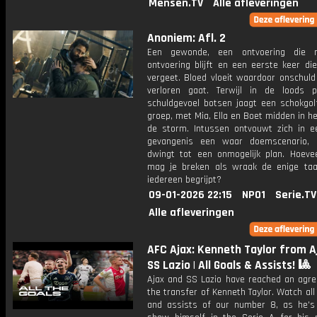
Mensen.TV
Alle afleveringen
Anoniem: Afl. 2
Een gewonde, een ontvoering die 
ontvoering blijft en een eerste keer di
vergeet. Bloed vloeit waardoor onschuld 
verloren gaat. Terwijl in de loods 
schuldgevoel botsen jaagt een schokgol
groep, met Mia, Ella en Boet midden in h
de storm. Intussen ontvouwt zich in e
gevangenis een waar doemscenario, 
dwingt tot een onmogelijk plan. Hoeve
mag je breken als wraak de enige taal 
iedereen begrijpt?
09-01-2026 22:15
NPO1
Serie.TV
Alle afleveringen
AFC Ajax: Kenneth Taylor from A
SS Lazio | All Goals & Assists! 🎱
Ajax and SS Lazio have reached an agr
the transfer of Kenneth Taylor. Watch all
and assists of our number 8, as he's