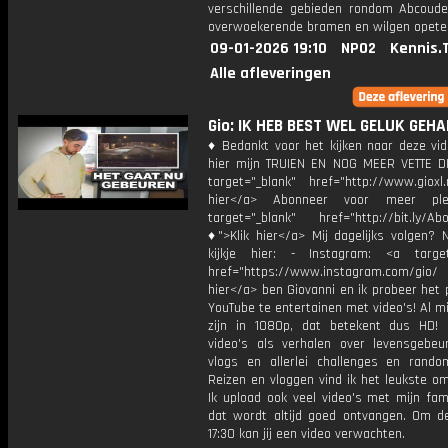
verschillende gebieden rondom Abcoude
overwoekerende bramen en wilgen opete
09-01-2026 19:10
NPO2
Kennis.
Alle afleveringen
Gio: IK HEB BEST WEL GELUK GEHAD
♦ Bedankt voor het kijken naar deze vid
hier mijn TRUIEN EN NOG MEER VETTE D
target="_blank" href="http://www.gioxl.
hier</a> Abonneer voor meer ple
target="_blank" href="http://bit.ly/Ab
♦">Klik hier</a> Mij dagelijks volgen?
kijkje hier: - Instagram: <a target
href="https://www.instagram.com/gio/
hier</a> ben Giovanni en ik probeer het 
YouTube te entertainen met video's! Al mi
zijn in 1080p, dat betekent dus HD! 
video's als verhalen over levensgebeur
vlogs en allerlei challenges en rando
Reizen en vloggen vind ik het leukste o
Ik upload ook veel video's met mijn fam
dat wordt altijd goed ontvangen. Om 
17:30 kan jij een video verwachten.