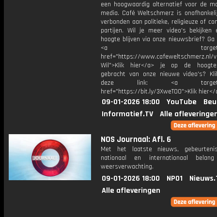
een hoogwaardig alternatief voor de m
media. Café Weltschmerz is onafhankelij
verbonden aan politieke, religieuze of c
partijen. Wil je meer video's bekijken
hoogte blijven via onze nieuwsbrief? Ga
<a target="_bl
href="https://www.cafeweltschmerz.nl/v
Wil">Klik hier</a> je op de hoogt
gebracht van onze nieuwe video's? Kl
deze link: <a target="_
href="https://bit.ly/3XweTO0">Klik hier</
09-01-2026 18:00
YouTube
Beu
Informatief.TV
Alle afleveringe
NOS Journaal: Afl. 6
Met het laatste nieuws, gebeurteni
nationaal en internationaal bela
weersverwachting.
09-01-2026 18:00
NPO1
Nieuws.
Alle afleveringen