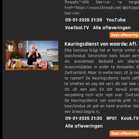
Threads:">Klik hier</a> <a target=
href="https://www.threads.net/@afcajax
hier</a>
09-01-2026 21:39
YouTube
Voetbal.TV
Alle afleveringen
Keuringsdienst van waarde: Afl. 
Elke kaaskop krijgt het er hartje winter
kaasfondue. Gesmolten kaas boven een 
als avondmaal. Bedoeld om allerle
levensmiddelen in onder te dompelen. B
Zwitserland. Maar in welke kaas zit je nou
te roeren? De Keuringsdienst kocht zel
te smelten en zag dat vers dik vier keer 
als uit een pak. En dat terwijl prakt
verpakking toch echt rept over 'Zwitser
De Keuringsdienst van waarde prikt in 
kaasfondue uit pak en komt erachter dat
een breed begrip is.
09-01-2026 21:30
NPO1
Kook.TV
Alle afleveringen