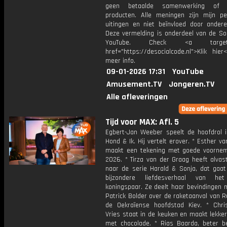
geen betaalde samenwerking of 
producten. Alle meningen zijn mijn per
uitingen en niet beïnvloed door andere 
Deze vermelding is onderdeel van de Soc
YouTube. Check <a target="
href="https://desocialcode.nl">Klik hie
meer info.
09-01-2026 17:31
YouTube
Amusement.TV
Jongeren.TV
Alle afleveringen
Tijd voor MAX: Afl. 5
Egbert-Jan Weeber speelt de hoofdrol i
Hond & Ik. Hij vertelt erover. * Esther va
maakt een tekening met goede voorne
2026. * Tirza van der Graag heeft alvas
naar de serie Harald & Sonja, dat gaat
bijzondere liefdesverhaal van he
koningspaar. Ze deelt haar bevindingen 
Patrick Bolder over de raketaanval van 
de Oekraïense hoofdstad Kiev. * Chri
Vries staat in de keuken en maakt lekke
met chocolade. * Rias Baarda, beter b