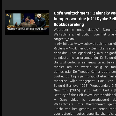
Cafe Weltschmerz: "Zelensky voo
bumper, wat doe je?" | Rypke Zei
Boekbespreking
Waardeer je onze video's? Steun 
Weltschmerz, het podium voor het vrije 
target="_blank"
href="https://www.cafeweltschmerz.nl/
Ryplensky">Klik hier</a> Zeilmaker vertelt
dood dan Slaaf-legerkleding, over de god
spindoctoring en propaganda, Dr Edward
Die wist oorlog al een eeuw terug te ve
manier om de wereld veilig te ma
democratie. De Tweede Kamer geeft ee
ovatie, dankzij zijn manipulatietechnie
moderne wijze toegepast. Boek van 
Edward Bernays (1928) Propaganda , IG P
New York (2005) Kijktip: Adam Curtis (
Century of the Self www.lieverdooddansl
-- Deze video is geproduceerd d
Weltschmerz. Café Weltschmerz gelo
kracht van het gesprek en zendt inter
over actuele maatschappelijke thema's. 