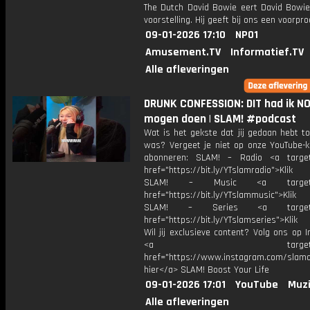
The Dutch David Bowie eert David Bowi
voorstelling. Hij geeft bij ons een voorpro
09-01-2026 17:10
NPO1
Amusement.TV
Informatief.TV
Alle afleveringen
DRUNK CONFESSION: DIT had ik N
mogen doen | SLAM! #podcast
Wat is het gekste dat jij gedaan hebt t
was? Vergeet je niet op onze YouTube-k
abonneren: SLAM! – Radio <a target
href="https://bit.ly/YTslamradio">Klik
SLAM! – Music <a target="_
href="https://bit.ly/YTslammusic">Klik
SLAM! – Series <a target="
href="https://bit.ly/YTslamseries">Klik
Wil jij exclusieve content? Volg ons op 
<a target="_bl
href="https://www.instagram.com/slamoff
hier</a> SLAM! Boost Your Life
09-01-2026 17:01
YouTube
Muzi
Alle afleveringen