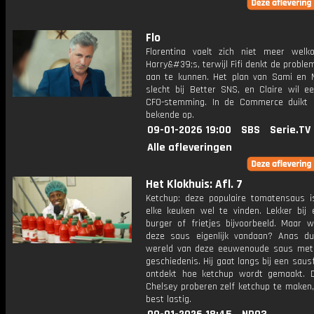
Flo
Florentina voelt zich niet meer wel
Harry&#39;s, terwijl Fifi denkt de proble
aan te kunnen. Het plan van Sami en M
slecht bij Better SNS, en Claire wil e
CFO-stemming. In de Commerce duikt
bekende op.
09-01-2026 19:00
SBS
Serie.TV
Alle afleveringen
Het Klokhuis: Afl. 7
Ketchup: deze populaire tomatensaus is
elke keuken wel te vinden. Lekker bij e
burger of frietjes bijvoorbeeld. Maar 
deze saus eigenlijk vandaan? Anas du
wereld van deze eeuwenoude saus met 
geschiedenis. Hij gaat langs bij een saus
ontdekt hoe ketchup wordt gemaakt. 
Chelsey proberen zelf ketchup te maken, 
best lastig.