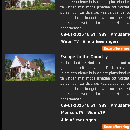
in om een nieuw huis op het platteland v
te vinden met mogelijkheden tot vakanti
Jules laat ze diverse, veelbelovende op
binnen hun budget, waarna het s
beslissen wat prioriteit heeft: 
ondernemen.
09-01-2026 16:51
SBS
Amuseme
Woon.TV
Alle afleveringen
Escape to the Country
Nu hun laatste kind op het punt staat u
gaan, schakelt een stel uit Berkshire Ju
in om een nieuw huis op het platteland v
te vinden met mogelijkheden tot vakanti
Jules laat ze diverse, veelbelovende op
binnen hun budget, waarna het s
beslissen wat prioriteit heeft: 
ondernemen.
09-01-2026 16:51
SBS
Amuseme
Mensen.TV
Woon.TV
Alle afleveringen