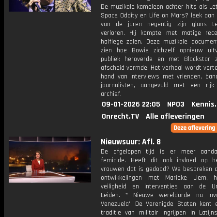
De muzikale kameleon achter hits als Le
Space Oddity en Life on Mars? leek aan 
van de jaren negentig zijn glans t
verloren. Hij kampte met matige rec
halflege zalen. Deze muzikale document
zien hoe Bowie zichzelf opnieuw uit
publiek heroverde en met Blackstar z
afscheid vormde. Het verhaal wordt vert
hand van interviews met vrienden, ban
journalisten, aangevuld met een rijk
archief.
09-01-2026 22:05
NPO3
Kennis
Onrecht.TV
Alle afleveringen
Nieuwsuur: Afl. 8
De afgelopen tijd is er meer aanda
femicide. Heeft dit ook invloed op h
vrouwen dat is gedood? We bespreken d
ontwikkelingen met Marieke Liem, h
veiligheid en interventies aan de Uni
Leiden. * Nieuwe wereldorde na inv
Venezuela'. De Verenigde Staten kent 
traditie van militair ingrijpen in Latijn