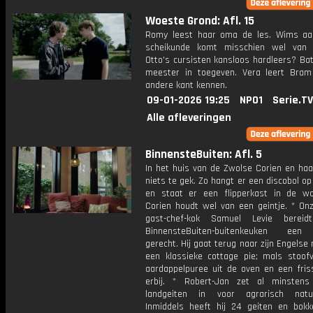
Woeste Grond: Afl. 15
Romy leest haar oma de les. Wims aa
scheikunde komt misschien wel van 
Otto's cursisten kansloos hardleers? Ba
meester in toegeven. Vera leert Bra
andere kant kennen.
09-01-2026 19:25
NPO1
Serie.TV
Alle afleveringen
BinnensteBuiten: Afl. 5
In het huis van de Zwolse Corien en haa
niets te gek. Zo hangt er een discobol op 
en staat er een flipperkast in de w
Corien houdt wel van een geintje. * On
gast-chef-kok Samuel Levie berei
BinnensteBuiten-buitenkeuken een
gerecht. Hij gaat terug naar zijn Engelse
een klassieke cottage pie; mals stoof
aardappelpuree uit de oven en een fris
erbij. * Robert-Jan zet al minsten
landgeiten in voor agrarisch natuu
Inmiddels heeft hij 24 geiten en bokk