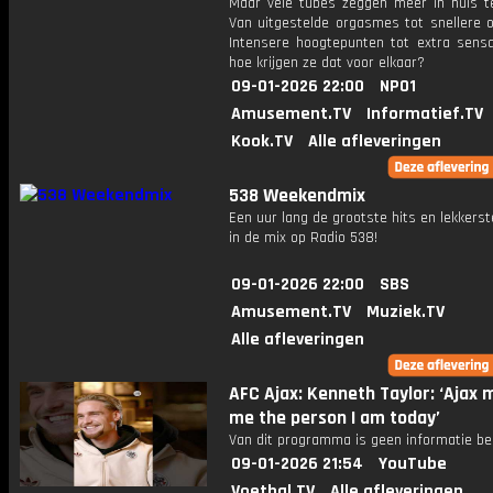
Maar vele tubes zeggen meer in huis t
Van uitgestelde orgasmes tot snellere 
Intensere hoogtepunten tot extra sensa
hoe krijgen ze dat voor elkaar?
09-01-2026 22:00
NPO1
Amusement.TV
Informatief.TV
Kook.TV
Alle afleveringen
538 Weekendmix
Een uur lang de grootste hits en lekkerst
in de mix op Radio 538!
09-01-2026 22:00
SBS
Amusement.TV
Muziek.TV
Alle afleveringen
AFC Ajax: Kenneth Taylor: ‘Ajax
me the person I am today’
Van dit programma is geen informatie be
09-01-2026 21:54
YouTube
Voetbal.TV
Alle afleveringen