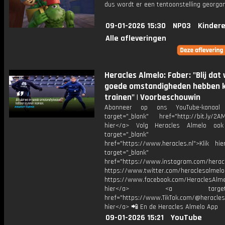
dus wordt er een tentoonstelling georgan
09-01-2026 15:30
NPO3
Kinder
Alle afleveringen
Heracles Almelo: Faber: "Blij dat 
goede omstandigheden hebben 
trainen" | Voorbeschouwin
Abonneer op ons YouTube-kanaal
target="_blank" href="http://bit.ly/2AM
hier</a> Volg Heracles Almelo oo
target="_blank"
href="https://www.heracles.nl">Klik hi
target="_blank"
href="https://www.instagram.com/herac
https://www.twitter.com/heraclesalmelo
https://www.facebook.com/HeraclesAlmel
hier</a> <a target="_
href="https://www.TikTok.com/@heracles
hier</a> 📲 En de Heracles Almelo App
09-01-2026 15:21
YouTube