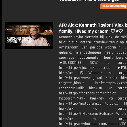
AFC Ajax: Kenneth Taylor | 'Ajax i
family, I lived my dream' 🤍♥️🤍
Kenneth Taylor vertrekt bij Ajax, de mi
blikt in zijn laatste interview terug op zi
Amsterdam. Een periode waarin hij v
geleerd, vriendschappen heeft opge
sportieve hoogtepunten heeft bereik
►SUBSCRIBE NOW <a target="
href="http://ajax.ms/subscribe ►FOL
hier</a> US Website: <a target=
href="https://www.ajax.nl X:">Klik hi
target="_blank" href="https://x.co
Facebook:">Klik hier</a> <a target
href="http://facebook.com/afcajax
Instagram:">Klik hier</a> <a target
href="http://instagram.com/afcajax TikT
hier</a> <a target="_
href="http://tiktok.com/@afcajax WhatsA
hier</a> <a target="_
href="https://whatsapp.com/channel/