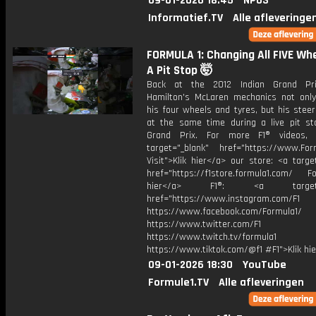
09-01-2026 18:45
NPO3
Informatief.TV
Alle afleveringe
FORMULA 1: Changing All FIVE Wh
A Pit Stop 🤯
Back at the 2012 Indian Grand Pri
Hamilton's McLaren mechanics not onl
his four wheels and tyres, but his stee
at the same time during a live pit st
Grand Prix. For more F1® videos, v
target="_blank" href="https://www.For
Visit">Klik hier</a> our store: <a targe
href="https://f1store.formula1.com/ Fol
hier</a> F1®: <a target="_
href="https://www.instagram.com/F1
https://www.facebook.com/Formula1/
https://www.twitter.com/F1
https://www.twitch.tv/formula1
https://www.tiktok.com/@f1 #F1">Klik hi
09-01-2026 18:30
YouTube
Formule1.TV
Alle afleveringen