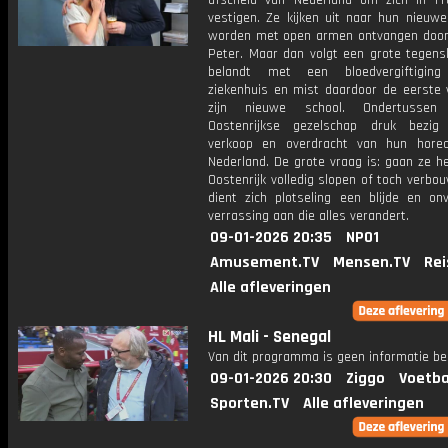
afscheid van Nederland om zich in Fra
vestigen. Ze kijken uit naar hun nieuwe
worden met open armen ontvangen door
Peter. Maar dan volgt een grote tegensl
belandt met een bloedvergiftigin
ziekenhuis en mist daardoor de eerste
zijn nieuwe school. Ondertusse
Oostenrijkse gezelschap druk bezi
verkoop en overdracht van hun hore
Nederland. De grote vraag is: gaan ze h
Oostenrijk volledig slopen of toch verb
dient zich plotseling een blijde en on
verrassing aan die alles verandert.
09-01-2026 20:35
NPO1
Amusement.TV
Mensen.TV
Rei
Alle afleveringen
HL Mali - Senegal
Van dit programma is geen informatie be
09-01-2026 20:30
Ziggo
Voetba
Sporten.TV
Alle afleveringen