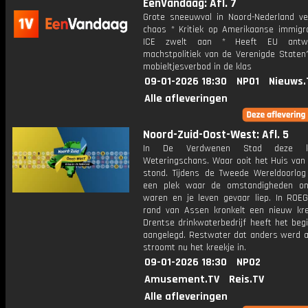
EenVandaag: Afl. 7
Grote sneeuwval in Noord-Nederland ve
chaos * Kritiek op Amerikaanse immigra
ICE zwelt aan * Heeft EU antw
machstpolitiek van de Verenigde Staten?
mobieltjesverbod in de klas
09-01-2026 18:30
NPO1
Nieuws.
Alle afleveringen
Noord-Zuid-Oost-West: Afl. 5
In De Verdwenen Stad deze 
Weteringschans. Waar ooit het Huis van
stond. Tijdens de Tweede Wereldoorlo
een plek waar de omstandigheden on
waren en je leven gevaar liep. In ROEG
rand van Assen kronkelt een nieuw kre
Drentse drinkwaterbedrijf heeft het begi
aangelegd. Restwater dat anders werd a
stroomt nu het kreekje in.
09-01-2026 18:30
NPO2
Amusement.TV
Reis.TV
Alle afleveringen