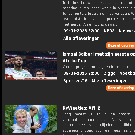
Toch beschouwen historici de operat
regering-Trump deze week in Venezuel
fundamentele breuk met het verleden. W
twee historici over de paralellen en ve
met eerder Amerikaans geweld.
09-01-2026 22:00
NPO2
Nieuws
Alle afleveringen
Ismael Saibari met zijn eerste o
Afrika Cup
Van dit programma is geen informatie be
09-01-2026 22:00
Ziggo
Voetba
Sporten.TV
Alle afleveringen
KvWeetjes: Afl. 2
Lang moest je er in de drogist
vergrootglas naar zoeken. Nu staat er
schap mee vol: glijmiddel. Glibber
zogenaamd goed voor een gesmeerd s