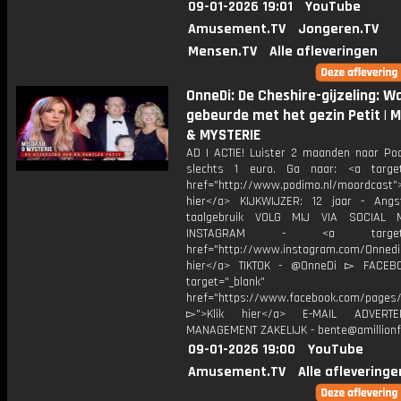
09-01-2026 19:01
YouTube
Amusement.TV
Jongeren.TV
Mensen.TV
Alle afleveringen
OnneDi: De Cheshire-gijzeling: W
gebeurde met het gezin Petit | 
& MYSTERIE
AD | ACTIE! Luister 2 maanden naar Po
slechts 1 euro. Ga naar: <a target
href="http://www.podimo.nl/moordcast">
hier</a> KIJKWIJZER: 12 jaar - Ang
taalgebruik VOLG MIJ VIA SOCIAL
INSTAGRAM - <a target="_
href="http://www.instagram.com/Onned
hier</a> TIKTOK - @OnneDi ▻ FACEB
target="_blank"
href="https://www.facebook.com/pages/O
▻">Klik hier</a> E-MAIL ADVERT
MANAGEMENT ZAKELIJK - bente@amillionf
09-01-2026 19:00
YouTube
Amusement.TV
Alle afleveringe