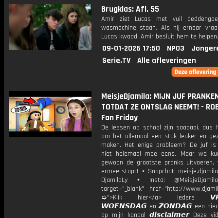
Brugklas: Afl. 55
Amir ziet Lucas met vuil beddengoe
wasmachine staan. Als hij ernaar vraa
Lucas kwaad. Amir besluit hem te helpen
09-01-2026 17:50
NPO3
Jonger
Serie.TV
Alle afleveringen
MeisjeDjamila: MIJN JUF PRANKE
TOTDAT ZE ONTSLAG NEEMT! - ROB
Fan Friday
De lessen op school zijn saaaaai, dus h
om het allemaal een stuk leuker en geze
maken. Het enige probleem? De juf is
niet helemaal mee eens. Maar we ku
gewoon de grootste pranks uitvoeren, 
ermee stopt! ⋆ Snapchat: meisje.djamila
DjamilaLy ⋆ Insta: @MeisjeDjam
target="_blank" href="http://www.djamil
➭">Klik hier</a> Iedere 𝙑𝙍𝙄
𝙒𝙊𝙀𝙉𝙎𝘿𝘼𝙂 en 𝙕𝙊𝙉𝘿𝘼𝙂 een ni
op mijn kanaal 𝙙𝙞𝙨𝙘𝙡𝙖𝙞𝙢𝙚𝙧 Deze v