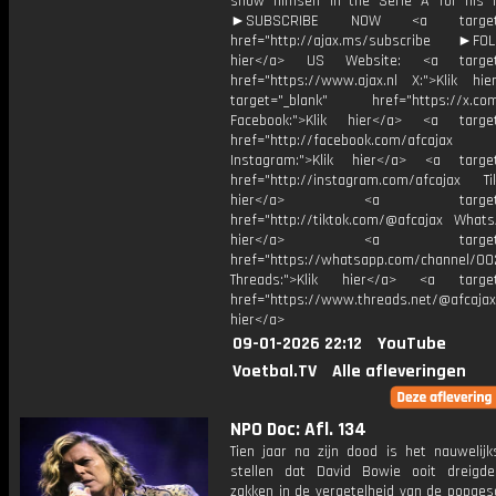
show himself in the Serie A for his 
►SUBSCRIBE NOW <a target="
href="http://ajax.ms/subscribe ►FOL
hier</a> US Website: <a target=
href="https://www.ajax.nl X:">Klik hi
target="_blank" href="https://x.co
Facebook:">Klik hier</a> <a target
href="http://facebook.com/afcajax
Instagram:">Klik hier</a> <a target
href="http://instagram.com/afcajax TikT
hier</a> <a target="_
href="http://tiktok.com/@afcajax WhatsA
hier</a> <a target="_
href="https://whatsapp.com/channel/
Threads:">Klik hier</a> <a target=
href="https://www.threads.net/@afcajax
hier</a>
09-01-2026 22:12
YouTube
Voetbal.TV
Alle afleveringen
NPO Doc: Afl. 134
Tien jaar na zijn dood is het nauwelijk
stellen dat David Bowie ooit dreig
zakken in de vergetelheid van de popges