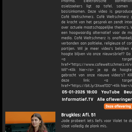
Pharma. Elektronische oormerk
asielzoekers ligt op tafel, samen
basisinkomen. Deze video is geproduc
Café Weltschmerz. Café Weltschmerz g
de kracht van het gesprek en zendt inte
over actuele maatschappelijke thema's. 
een hoogwaardig alternatief voor de m
media. Café Weltschmerz is onafhankelij
verbonden aan politieke, religieuze of c
partijen. Wil je meer video's bekijken
hoogte blijven via onze nieuwsbrief? Ga
<a target="_bl
href="https://www.cafeweltschmerz.nl/v
Wil">Klik hier</a> je op de hoogt
gebracht van onze nieuwe video's? Kl
deze link: <a target="_
href="https://bit.ly/3XweTO0">Klik hier</
05-01-2026 18:00
YouTube
Beu
Informatief.TV
Alle afleveringe
Brugklas: Afl. 51
Jade probeert iets liefs voor Violet te 
slaat volledig de plank mis.