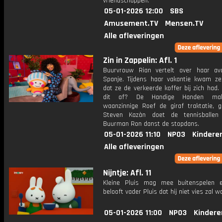
vriendschappen.
05-01-2026 12:00
SBS
Amusement.TV
Mensen.TV
Alle afleveringen
Zin in Zappelin: Afl. 1
Buurvrouw Rian vertelt over haar av
Spanje. Tijdens haar vakantie kwam ze
dat ze de verkeerde koffer bij zich had.
dit af? De Handige Handen ma
waanzinnige Roef de giraf traktatie, g
Steven Kazàn doet de tennisballen
Buurman Ron danst de stopdans.
05-01-2026 11:10
NPO3
Kindere
Alle afleveringen
Nijntje: Afl. 11
Kleine Pluis mag mee buitenspelen e
belooft vader Pluis dat hij niet vies zal w
05-01-2026 11:00
NPO3
Kindere