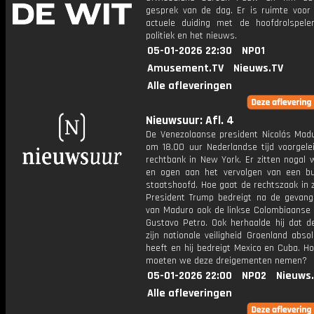
gesprek van de dag. Er is ruimte voor
actuele duiding met de hoofdrolspele
politiek en het nieuws.
05-01-2026 22:30
NPO1
Amusement.TV
Nieuws.TV
Alle afleveringen
Nieuwsuur: Afl. 4
De Venezolaanse president Nicolás Mad
om 18.00 uur Nederlandse tijd voorgelei
rechtbank in New York. Er zitten nogal 
en ogen aan het vervolgen van een bu
staatshoofd. Hoe gaat de rechtszaak in 
President Trump bedreigt na de gevan
van Maduro ook de linkse Colombiaanse 
Gustavo Petro. Ook herhaalde hij dat d
zijn nationale veiligheid Groenland abso
heeft en hij bedreigt Mexico en Cuba. H
moeten we deze dreigementen nemen?
05-01-2026 22:00
NPO2
Nieuws
Alle afleveringen