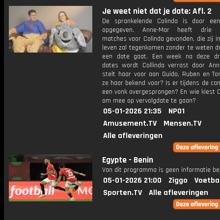
Je weet niet dat je date: Afl. 2
De sprankelende Colinda is door een
opgegeven. Anne-Mar heeft drie 
matches voor Colinda gevonden, die zij in
leven zal tegenkomen zonder te weten d
een date gaat. Een week na deze dr
dates wordt Collinda verrast door Anne
stelt haar voor aan Guido, Ruben en T
ze haar bekend voor? Is er tijdens de ca
een vonk overgesprongen? En wie kiest C
om mee op vervolgdate te gaan?
05-01-2026 21:35
NPO1
Amusement.TV
Mensen.TV
Alle afleveringen
Egypte - Benin
Van dit programma is geen informatie be
05-01-2026 21:00
Ziggo
Voetba
Sporten.TV
Alle afleveringen