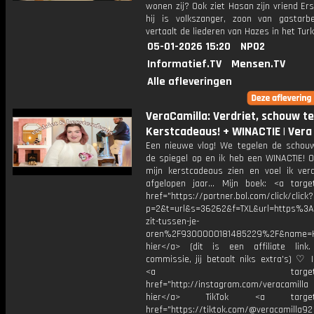
wonen zij? Ook ziet Hasan zijn vriend Er
hij is volkszanger, zoon van gastarb
vertaalt de liederen van Hazes in het Turk
05-01-2026 15:20
NPO2
Informatief.TV
Mensen.TV
Alle afleveringen
VeraCamilla: Verdriet, schouw t
Kerstcadeaus! + WINACTIE | Vera
Een nieuwe vlog! We tegelen de schou
de spiegel op en ik heb een WINACTIE! O
mijn kerstcadeaus zien en voel ik verd
afgelopen jaar... Mijn boek: <a target
href="https://partner.bol.com/click/click?
p=2&t=url&s=36262&f=TXL&url=https%
zit-tussen-je-
oren%2F9300000181485229%2F&name=H
hier</a> (dit is een affiliate link.
commissie, jij betaalt niks extra's) ♡ 
<a target="_bl
href="http://instagram.com/veracamill
hier</a> TikTok <a target="
href="https://tiktok.com/@veracamilla9