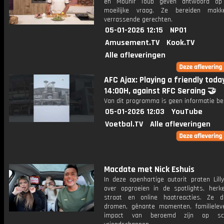
en Mounir Toub geven antwoord op
moeilijke vraag. Ze bereiden makke
verrassende gerechten.
05-01-2026 12:15
NPO1
Amusement.TV
Kook.TV
Alle afleveringen
AFC Ajax: Playing a friendly toda
14:00H, against RFC Seraing 🤝
Van dit programma is geen informatie be
05-01-2026 12:03
YouTube
Voetbal.TV
Alle afleveringen
Macdate met Nick Eshuis
In deze openhartige autorit praten Lill
over opgroeien in de spotlights, herk
straat en online haatreacties. Ze 
dromen, gênante momenten, familiele
impact van beroemd zijn op sc