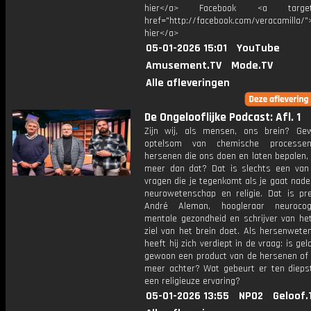
hier</a> Facebook <a target="
href="http://facebook.com/veracamilla/">
hier</a>
05-01-2026 15:01
YouTube
Amusement.TV
Mode.TV
Alle afleveringen
De Ongelooflijke Podcast: Afl. 1
Zijn wij, als mensen, ons brein? G
optelsom van chemische process
hersenen die ons doen en laten bepalen, o
meer dan dat? Dat is slechts een van
vragen die je tegenkomt als je gaat nad
neurowetenschap en religie. Dat is pr
André Aleman, hoogleraar neurocog
mentale gezondheid en schrijver van he
ziel van het brein doet. Als hersenwete
heeft hij zich verdiept in de vraag: is gel
gewoon een product van de hersenen of s
meer achter? Wat gebeurt er ten diepst
een religieuze ervaring?
05-01-2026 13:55
NPO2
Geloof.