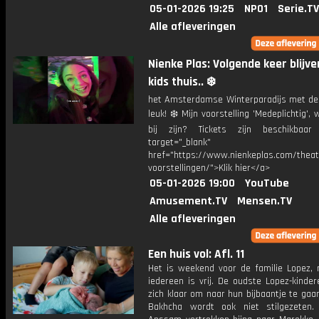
05-01-2026 19:25
NPO1
Serie.TV
Alle afleveringen
Nienke Plas: Volgende keer blijve
kids thuis.. ❄️
het Amsterdamse Winterparadijs met de
leuk! ❄️ Mijn voorstelling 'Medeplichtig', 
bij zijn? Tickets zijn beschikbaar
target="_blank"
href="https://www.nienkeplas.com/theat
voorstellingen/">Klik hier</a>
05-01-2026 19:00
YouTube
Amusement.TV
Mensen.TV
Alle afleveringen
Een huis vol: Afl. 11
Het is weekend voor de familie Lopez, 
iedereen is vrij. De oudste Lopez-kinde
zich klaar om naar hun bijbaantje te gaan
Bakhcha wordt ook niet stilgezeten