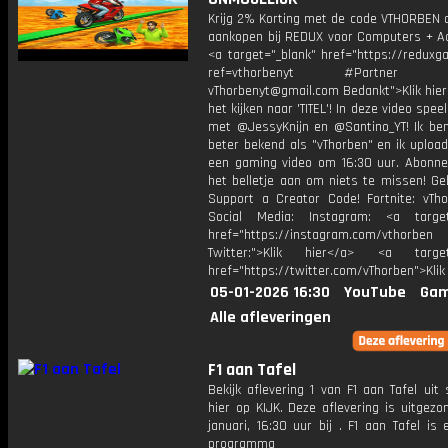
Krijg 2% Korting met de code VTHORBEN o
aankopen bij REDUX voor Computers + Ac
<a target="_blank" href="https://reduxg
ref=vthorbenyt #Partner Bu
vThorbenyt@gmail.com Bedankt">Klik hier
het kijken naar 'TITEL'! In deze video spee
met @JessyKnijn en @Santino_YT! Ik ben
beter bekend als "vThorben" en ik upload
een gaming video om 16:30 uur. Abonne
het belletje aan om niets te missen! Ge
Support a Creator Code! Fortnite: vTho
Social Media: Instagram: <a target
href="https://instagram.com/vthorben
Twitter:">Klik hier</a> <a target=
href="https://twitter.com/vThorben">Klik
05-01-2026 16:30
YouTube
Gam
Alle afleveringen
F1 aan Tafel
Bekijk aflevering 1 van F1 aan Tafel uit
hier op KIJK. Deze aflevering is uitgez
januari, 16:30 uur bij . F1 aan Tafel is
programma