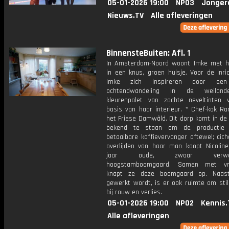
05-01-2026 19:00
NPO3
Jonger
Nieuws.TV
Alle afleveringen
BinnensteBuiten: Afl. 1
In Amsterdam-Noord woont Imke met h
in een knus, groen huisje. Voor de inric
Imke zich inspireren door een
ochtendwandeling in de weiland
kleurenpalet van zachte neveltinten
basis van haar interieur. * Chef-kok Ra
het Friese Damwâld. Dit dorp komt in de
bekend te staan om de productie
betaalbare koffievervanger oftewel; cich
overlijden van haar man koopt Nicolin
jaar oude, zwaar verwaar
hoogstamboomgaard. Samen met vrijw
knapt ze deze boomgaard op. Naas
gewerkt wordt, is er ook ruimte om stil
bij rouw en verlies.
05-01-2026 19:00
NPO2
Kennis.
Alle afleveringen