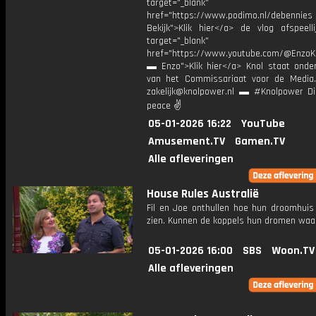
target="_blank"
href="https://www.podimo.nl/debennies
Bekijk">Klik hier</a> de vlog afspeelli
target="_blank"
href="https://www.youtube.com/@EnzoKn
▬ Enzo">Klik hier</a> Knol staat onder
van het Commissariaat voor de Media.
zakelijk@knolpower.nl ▬ #Knolpower Di
peace ✌
05-01-2026 16:22
YouTube
Amusement.TV
Gamen.TV
Alle afleveringen
House Rules Australië
Fil en Joe onthullen hoe hun droomhuis 
zien. Kunnen de koppels hun dromen wa
05-01-2026 16:00
SBS
Woon.TV
Alle afleveringen