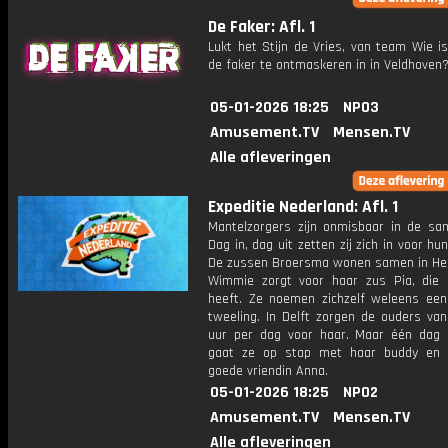
De Faker: Afl. 1
Lukt het Stijn de Vries, van team Wie i
de faker te ontmaskeren in in Veldhoven
05-01-2026 18:25
NPO3
Amusement.TV
Mensen.TV
Alle afleveringen
Expeditie Nederland: Afl. 1
Mantelzorgers zijn onmisbaar in de sam
Dag in, dag uit zetten zij zich in voor hu
De zussen Broersma wonen samen in He
Wimmie zorgt voor haar zus Pia, die 
heeft. Ze noemen zichzelf weleens ee
tweeling. In Delft zorgen de ouders va
uur per dag voor haar. Maar één dag
gaat ze op stap met haar buddy en 
goede vriendin Anna.
05-01-2026 18:25
NPO2
Amusement.TV
Mensen.TV
Alle afleveringen