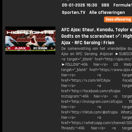
05-01-2026 16:30
SBS
Formule1
Sporten.TV
Alle afleveringen
AFC Ajax: Steur, Konadu, Taylor 
Godts on the scoresheet ✅ | High
Ajax - RFC Seraing | Frien
De samenvatting van het vriendelijke du
Ajax en RFC Seraing. #ajaser ►SUBS
<a target="_blank" href="http://ajax.ms
►FOLLOW">Klik hier</a> US Webs
target="_blank" href="https://www.ajax.n
hier</a> <a target="_
href="https://x.com/AFCAjax Facebo
hier</a> <a target="_
href="http://facebook.com/afcajax
Instagram:">Klik hier</a> <a target
href="http://instagram.com/afcajax TikT
hier</a> <a target="_
href="http://tiktok.com/@afcajax WhatsA
hier</a> <a target="_
href="https://whatsapp.com/channel/
Threads:">Klik hier</a> <a target=