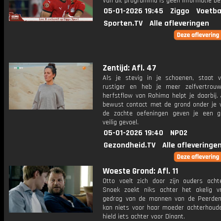
Van dit programma is geen informatie be
05-01-2026 19:45
Ziggo
Voetba
Sporten.TV
Alle afleveringen
Zentijd: Afl. 47
Als je stevig in je schoenen, staat v
rustiger en heb je meer zelfvertrou
herfstflow van Rohima helpt je daarbij.
bewust contact met de grond onder je 
de zachte oefeningen geven je een 
veilig gevoel.
05-01-2026 19:40
NPO2
Gezondheid.TV
Alle afleveringe
Woeste Grond: Afl. 11
Otto voelt zich door zijn ouders achte
Snoek zoekt niks achter het akelig vri
gedrag van de mannen van de Peerden
kan niets voor haar moeder achterhoude
hield iets achter voor Dinant.