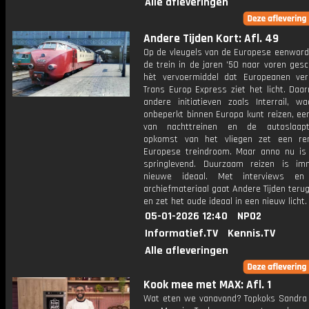
Alle afleveringen
Andere Tijden Kort: Afl. 49
Op de vleugels van de Europese eenword
de trein in de jaren '50 naar voren ges
hèt vervoermiddel dat Europeanen ver
Trans Europ Express ziet het licht. Daa
andere initiatieven zoals Interrail, w
onbeperkt binnen Europa kunt reizen, ee
van nachttreinen en de autoslaapt
opkomst van het vliegen zet een r
Europese treindroom. Maar anno nu is
springlevend. Duurzaam reizen is i
nieuwe ideaal. Met interviews en 
archiefmateriaal gaat Andere Tijden terug 
en zet het oude ideaal in een nieuw licht.
05-01-2026 12:40
NPO2
Informatief.TV
Kennis.TV
Alle afleveringen
Kook mee met MAX: Afl. 1
Wat eten we vanavond? Topkoks Sandra