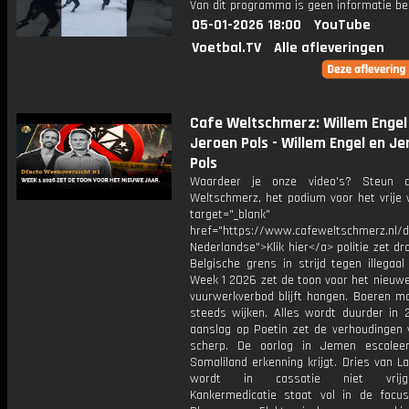
Van dit programma is geen informatie be
05-01-2026 18:00
YouTube
Voetbal.TV
Alle afleveringen
Cafe Weltschmerz: Willem Engel
Jeroen Pols - Willem Engel en Je
Pols
Waardeer je onze video's? Steun 
Weltschmerz, het podium voor het vrije 
target="_blank"
href="https://www.cafeweltschmerz.nl/
Nederlandse">Klik hier</a> politie zet dro
Belgische grens in strijd tegen illegaa
Week 1 2026 zet de toon voor het nieuwe
vuurwerkverbod blijft hangen. Boeren m
steeds wijken. Alles wordt duurder in 
aanslag op Poetin zet de verhoudingen 
scherp. De oorlog in Jemen escaleert
Somaliland erkenning krijgt. Dries van 
wordt in cassatie niet vrijges
Kankermedicatie staat vol in de focu