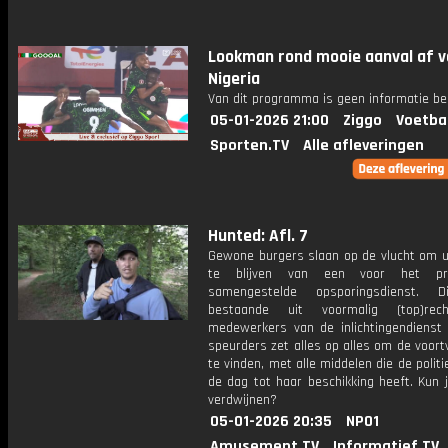
Lookman rond mooie aanval af v
Nigeria
Van dit programma is geen informatie be
05-01-2026 21:00
Ziggo
Voetba
Sporten.TV
Alle afleveringen
Hunted: Afl. 7
Gewone burgers slaan op de vlucht om u
te blijven van een voor het pr
samengestelde opsporingsdienst. 
bestaande uit voormalig (top)reche
medewerkers van de inlichtingendienst 
speurders zet alles op alles om de voort
te vinden, met alle middelen die de polit
de dag tot haar beschikking heeft. Kun 
verdwijnen?
05-01-2026 20:35
NPO1
Amusement.TV
Informatief.TV