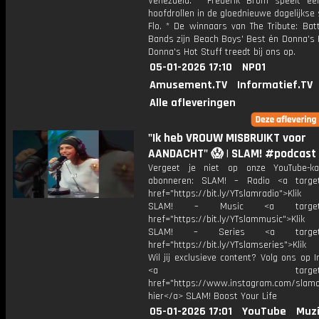
Venezuela. * Frederik Brom speelt e
hoofdrollen in de gloednieuwe dagelijkse
Flo. * De winnaars van The Tribute: Bat
Bands zijn Beach Boys' Best én Donna's 
Donna's Hot Stuff treedt bij ons op.
05-01-2026 17:10
NPO1
Amusement.TV
Informatief.TV
Alle afleveringen
"Ik heb VROUW MISBRUIKT voor
AANDACHT" 😱 | SLAM! #podcast
Vergeet je niet op onze YouTube-ka
abonneren: SLAM! – Radio <a target
href="https://bit.ly/YTslamradio">Klik
SLAM! – Music <a target="_
href="https://bit.ly/YTslammusic">Klik
SLAM! – Series <a target="
href="https://bit.ly/YTslamseries">Klik
Wil jij exclusieve content? Volg ons op 
<a target="_bl
href="https://www.instagram.com/slamoff
hier</a> SLAM! Boost Your Life
05-01-2026 17:01
YouTube
Muzi