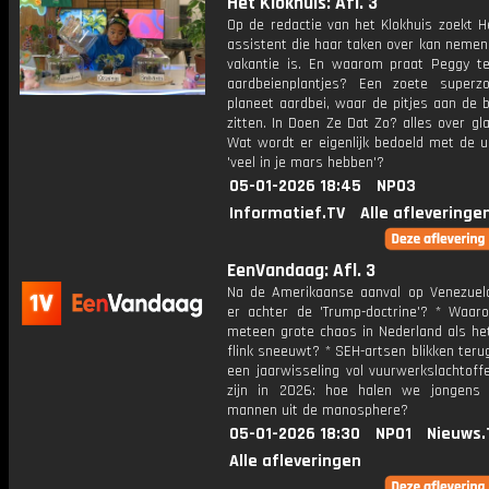
Het Klokhuis: Afl. 3
Op de redactie van het Klokhuis zoekt H
assistent die haar taken over kan nemen
vakantie is. En waarom praat Peggy t
aardbeienplantjes? Een zoete super
planeet aardbei, waar de pitjes aan de 
zitten. In Doen Ze Dat Zo? alles over gla
Wat wordt er eigenlijk bedoeld met de u
'veel in je mars hebben'?
05-01-2026 18:45
NPO3
Informatief.TV
Alle afleveringe
EenVandaag: Afl. 3
Na de Amerikaanse aanval op Venezuela
er achter de 'Trump-doctrine'? * Waar
meteen grote chaos in Nederland als he
flink sneeuwt? * SEH-artsen blikken ter
een jaarwisseling vol vuurwerkslachtoff
zijn in 2026: hoe halen we jongens
mannen uit de manosphere?
05-01-2026 18:30
NPO1
Nieuws.
Alle afleveringen