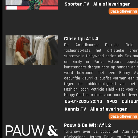
Sporten.TV
Alle afleveringen
Close Up: Afl. 4
De Amerikaanse Patricia Field
fashionstyliste het artistieke bre
succesvolle Hollywood series als Sex an
en Emily in Paris. Acteurs, popst
kunstenaars dragen haar op handen en 
werd bekroond met een Emmy Aw
gedurfde kleurrijke outfits vormen een 
tegen de middelmatigheid van het 
Fashion icoon Patricia Field kiest voor 
Happy Clothes maken voor haar het leven
05-01-2026 22:40
NPO2
Cultuur
Kennis.TV
Alle afleveringen
Pauw & De Wit: Afl. 2
Talkshow over de actualiteit. Aan taf
afwisselend Jeroen Pauw en Tim de