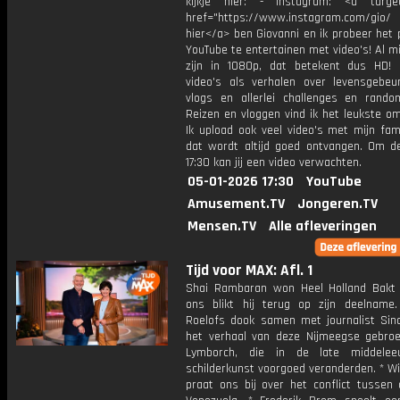
kijkje hier: - Instagram: <a target
href="https://www.instagram.com/gio/
hier</a> ben Giovanni en ik probeer het 
YouTube te entertainen met video's! Al mi
zijn in 1080p, dat betekent dus HD! 
video's als verhalen over levensgebeur
vlogs en allerlei challenges en rando
Reizen en vloggen vind ik het leukste o
Ik upload ook veel video's met mijn fam
dat wordt altijd goed ontvangen. Om 
17:30 kan jij een video verwachten.
05-01-2026 17:30
YouTube
Amusement.TV
Jongeren.TV
Mensen.TV
Alle afleveringen
Tijd voor MAX: Afl. 1
Shai Rambaran won Heel Holland Bakt 
ons blikt hij terug op zijn deelname.
Roelofs dook samen met journalist Sin
het verhaal van deze Nijmeegse gebro
Lymborch, die in de late middele
schilderkunst voorgoed veranderden. * W
praat ons bij over het conflict tussen