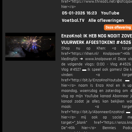
href="https://www.threads.net/@afcajax
hier</a>
05-01-2026 16:23
YouTube
Voetbal.TV
Alle afleveringen
EnzoKnol: IK HEB NOG NOOIT ZOV
VUURWERK AFGESTOKEN!! #4526
Shop nu op Khen: <a target="
href="https://khen.nl/ Knolpower">Klik
kledinglijn ➜ www.knolpower.nl Deze vi
de volgende vlogs: 0:00 - Vlog #4526 
Vlog #4527 ▬ Ik speel ook games! Die ka
vinden: <a target="_b
href="http://bit.ly/EnzoKnolYoutube ▬ M
hier</a> naam is Enzo Knol en ik up
maandag, woensdag en zaterdag om 4
vlog op mijn YouTube kanaal Abonneer j
kanaal zodat je alles kan bekijken w
maak: <a target="_b
href="http://bit.ly/AbonneerEnzoKnol ▬ 
hier</a> mij ook op social me
target="_blank" href="https://enzo.kno
De">Klik hier</a> Bennies Podc