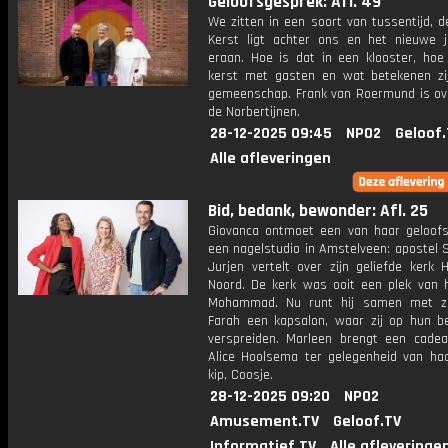
Geloofsgesprek: Afl. 49
We zitten in een soort van tussentijd, 
Kerst ligt achter ons en het nieuwe 
eraan. Hoe is dat in een klooster, hoe 
kerst met gasten en wat betekenen zi
gemeenschap. Frank van Roermund is ov
de Norbertijnen.
28-12-2025 09:45
NPO2
Geloof.
Alle afleveringen
Bid, bedank, bewonder: Afl. 25
Giovanca ontmoet een van haar geloofs
een nagelstudio in Amstelveen: apostel 
Jurjen vertelt over zijn geliefde kerk 
Noord. De kerk was ooit een plek van 
Mohammad. Nu runt hij samen met zi
Farah een kapsalon, waar zij op hun b
verspreiden. Marleen brengt een cadea
Alice Hoolsema ter gelegenheid van ha
kip, Coosje.
28-12-2025 09:20
NPO2
Amusement.TV
Geloof.TV
Informatief.TV
Alle afleveringe