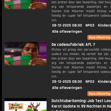
kan praten door een beperking. Wel houd
erg van knisperende papiertjes en sp
Samen met Maarten maakt Rishay e
handig én super lief knisperend cadeau 
zus.
28-12-2025 08:30
NPO3
Kinder
Alle afleveringen
De cadeaufabriek: Afl. 7
Rishay wil graag een persoonlijk cadeau
oudere zus maken. Hij vertelt dat zijn 
kan praten door een beperking. Wel houd
erg van knisperende papiertjes en sp
Samen met Maarten maakt Rishay e
handig én super lief knisperend cadeau 
zus.
28-12-2025 08:30
NPO3
Kinder
Alle afleveringen
DutchtuberGaming: Job Test Laa
Kerst Update In 99 Nachten In He