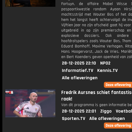
Fortuyn, de affaire Mabel Wisse 
paspoortkwestie rondom Ayaan Hirsi
machtsstrijd met Wouter Bos of het do
hem het langst heeft achtervolgd: de inva
Vijftien jaar na zijn afscheid gaat hij voo
uitgebreid in op zijn premierschap e
explosieve dossiers. Ook andere p
hoofdrolspelers zoals Wouter Bos, Thom 
Eduard Bomhoff, Maxime Verhagen, Rita
Hans Hoogervorst, Jack de Vries, Marië
en Bert Koenders geven openheid van za
28-12-2025 22:10
NPO2
Informatief.TV
Kennis.TV
Alle afleveringen
Fredrik Aursnes schiet fantastis
raak!
Van dit programma is geen informatie be
28-12-2025 22:01
Ziggo
Voetbal
Sporten.TV
Alle afleveringen