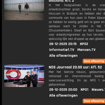
Glasland: Afl. 2
In het hoogseizoen is de vra
arbeidskrachten groot. Dorota en Dani
intussen in Brabant en hebben één 
communie van hun zoon in Polen bijwo
ze hebben te weinig geld om te gaan en
opnieuw werk te vinden in het W
Chrysantentelers Steef en Bart bouwe
voor arbeidsmigranten op hun terrein,
oplossing lijkt een druppel op een gloeien
28-12-2025 20:15
NPO2
Informatief.TV
Mensen.TV
Alle afleveringen
NOS Journaal 20.00 uur: Afl. 52
Met het laatste nieuws, gebeurteni
nationaal en internationaal bela
weersverwachting. En op NPO 1 e
gebarentaal.
28-12-2025 20:00
NPO1
Nieuws.
Alle afleveringen