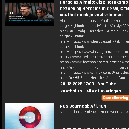
Heracles Almelo: Jizz Hornkamp
bezoek bij Heracles in de Wijk: "
voetbal maak je veel vrienden
Abonneer op ons YouTube-kanaal
target="_blank" href="http://bit.ly/2AM
hier</a> Volg Heracles Almelo oo
target="_blank"
href="https://www.heracles.nl">Klik hi
target="_blank"
href="https://www.instagram.com/herac
https://www.twitter.com/heraclesalmelo
https://www.facebook.com/HeraclesAlmel
hier</a> <a target="_
href="https://www.TikTok.com/@heracles
hier</a> 📲 En de Heracles Almelo App
28-12-2025 17:00
YouTube
Voetbal.TV
Alle afleveringen
NOS Journaal: Afl. 104
Met het laatste nieuws en de weersverw