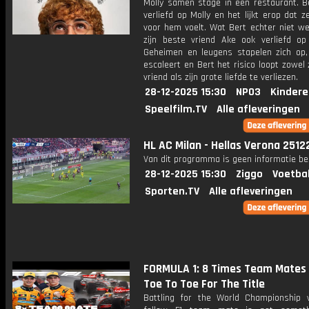
Molly samen stage in een restaurant. B
verliefd op Molly en het lijkt erop dat z
voor hem voelt. Wat Bert echter niet we
zijn beste vriend Ake ook verliefd op 
Geheimen en leugens stapelen zich op, 
escaleert en Bert het risico loopt zowel 
vriend als zijn grote liefde te verliezen.
28-12-2025 15:30
NPO3
Kindere
Speelfilm.TV
Alle afleveringen
HL AC Milan - Hellas Verona 2512
Van dit programma is geen informatie be
28-12-2025 15:30
Ziggo
Voetba
Sporten.TV
Alle afleveringen
FORMULA 1: 8 Times Team Mates
Toe To Toe For The Title
Battling for the World Championship 