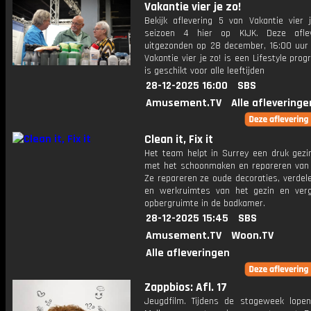
Vakantie vier je zo!
Bekijk aflevering 5 van Vakantie vier j
seizoen 4 hier op KIJK. Deze aflev
uitgezonden op 28 december, 16:00 uur 
Vakantie vier je zo! is een Lifestyle pr
is geschikt voor alle leeftijden
28-12-2025 16:00
SBS
Amusement.TV
Alle afleveringe
Clean it, Fix it
Het team helpt in Surrey een ​​druk gez
met het schoonmaken en repareren van 
Ze repareren ze oude decoraties, verdel
en werkruimtes van het gezin en ver
opbergruimte in de badkamer.
28-12-2025 15:45
SBS
Amusement.TV
Woon.TV
Alle afleveringen
Zappbios: Afl. 17
Jeugdfilm. Tijdens de stageweek lope