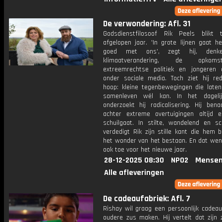
De verwondering: Afl. 31
Godsdienstfilosoof Rik Peels blikt
afgelopen jaar. 'In grote lijnen gaat h
goed met ons', zegt hij, denk
klimaatverandering, de opko
extreemrechtse politiek en jongeren d
onder sociale media. Toch ziet hij re
hoop: kleine tegenbewegingen die laten
samenleven wél kan. In het dagelij
onderzoekt hij radicalisering. Hij bena
achter extreme overtuigingen altijd
schuilgaat. In stilte, wandelend en sch
verdedigt Rik zijn stille kant die hem b
het wonder van het bestaan. En dat wens
ook toe voor het nieuwe jaar.
28-12-2025 08:30
NPO2
Mensen
Alle afleveringen
De cadeaufabriek: Afl. 7
Rishay wil graag een persoonlijk cadeau
oudere zus maken. Hij vertelt dat zijn 