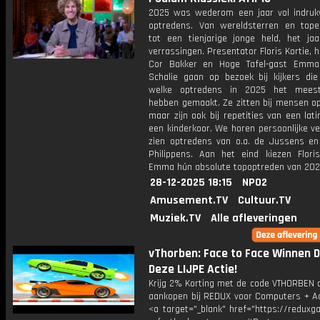
2025 was wederom een jaar vol indru
optredens. Van wereldsterren en top
tot een tienjarige jonge held, het jaa
verrassingen. Presentator Floris Kortie, h
Cor Bakker en Hoge Tafel-gast Emma
Schalie gaan op bezoek bij kijkers die 
welke optredens in 2025 het meest
hebben gemaakt. Ze zitten bij mensen op
maar zijn ook bij repetities van een lat
een kinderkoor. We horen persoonlijke v
zien optredens van o.a. de Jussens e
Philippens. Aan het eind kiezen Flori
Emma hún absolute topoptreden van 202
28-12-2025 18:15
NPO2
Amusement.TV
Cultuur.TV
Muziek.TV
Alle afleveringen
vThorben: Face to Face Winnen 
Deze LIJPE Actie!
Krijg 2% Korting met de code VTHORBEN o
aankopen bij REDUX voor Computers + Ac
<a target="_blank" href="https://reduxg