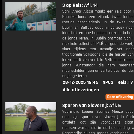
3 op Reis: Afl. 14
Sahil Amar Aïssa maakt een reis door I
Noord-Ierland: één eiland, twee land
roerige geschiedenis. In de twee ho
Dublin en Belfast gaat hij op zoek naar
identiteit en hoe bepalend deze is in het
de jonge Ieren. In Dublin ontmoet Sahil
muzikale collectief IMLÉ en gaan de voet
vloer tijdens een avondje set danc
traditionele volksdans die de harten va
Ieren heeft veroverd. In Belfast ontmoet
jonge kunstenaar die hem meenee
muurschilderingen en vertelt over de iden
de jonge Ieren.
28-12-2025 19:45
NPO3
Reis.TV
Alle afleveringen
Sporen van Slavernij: Afl. 6
Voormalig keeper Stanley Menzo gaa
naar zijn sporen van slavernij in Suri
ontdekt dat zijn voorouders slaaf
mensen waren, die in de huishouding w
Paramaribo bij een Joodse voorbidder.