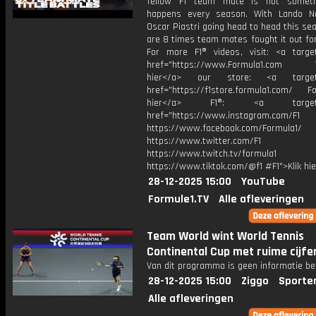
fellow F1 team mate is not someth
happens every season. With Lando N
Oscar Piastri going head to head this se
are 8 times team mates fought it out for 
For more F1® videos, visit: <a target
href="https://www.Formula1.com Vis
hier</a> our store: <a target=
href="https://f1store.formula1.com/ Fol
hier</a> F1®: <a target="_
href="https://www.instagram.com/F1
https://www.facebook.com/Formula1/
https://www.twitter.com/F1
https://www.twitch.tv/formula1
https://www.tiktok.com/@f1 #F1">Klik hi
28-12-2025 15:00
YouTube
Formule1.TV
Alle afleveringen
Team World wint World Tennis
Continental Cup met ruime cijfe
Van dit programma is geen informatie be
28-12-2025 15:00
Ziggo
Sporte
Alle afleveringen