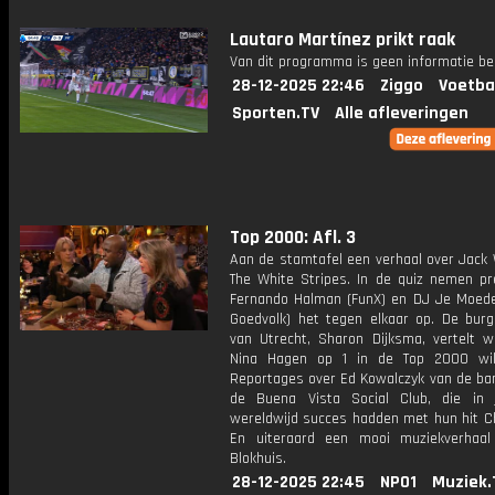
Lautaro Martínez prikt raak
Van dit programma is geen informatie be
28-12-2025 22:46
Ziggo
Voetba
Sporten.TV
Alle afleveringen
Top 2000: Afl. 3
Aan de stamtafel een verhaal over Jack 
The White Stripes. In de quiz nemen pr
Fernando Halman (FunX) en DJ Je Moede
Goedvolk) het tegen elkaar op. De bur
van Utrecht, Sharon Dijksma, vertelt w
Nina Hagen op 1 in de Top 2000 wil
Reportages over Ed Kowalczyk van de ban
de Buena Vista Social Club, die in
wereldwijd succes hadden met hun hit C
En uiteraard een mooi muziekverhaa
Blokhuis.
28-12-2025 22:45
NPO1
Muziek.