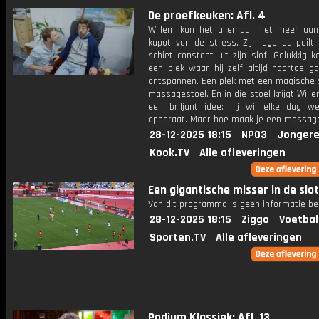
De proefkeuken: Afl. 4
Willem kan het allemaal niet meer aan,
kapot van de stress. Zijn agenda puilt 
schiet constant uit zijn slof. Gelukkig k
een plek waar hij zelf altijd naartoe g
ontspannen. Een plek met een magische s
massagestoel. En in die stoel krijgt Wil
een briljant idee: hij wil elke dag we
apparaat. Maar hoe maak je een massag
28-12-2025 18:15
NPO3
Jongere
Kook.TV
Alle afleveringen
Een gigantische misser in de slo
Van dit programma is geen informatie be
28-12-2025 18:15
Ziggo
Voetbal
Sporten.TV
Alle afleveringen
Podium Klassiek: Afl. 13