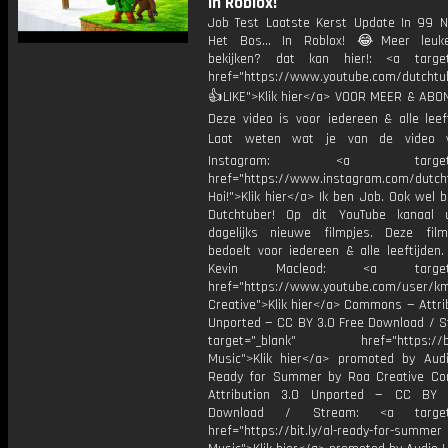
In Roblox!
Job Test Laatste Kerst Update In 99 N
Het Bos... In Roblox! 😂Meer leuke
bekijken? dat kan hier!: <a target
href="https://www.youtube.com/dutcht
👍LIKE">Klik hier</a> VOOR MEER & ABO
Deze video is voor iedereen & alle leef
Laat weten wat je van de video v
Instagram: <a target="_
href="https://www.instagram.com/dutch
Hoi!">Klik hier</a> Ik ben Job. Ook wel 
Dutchtuber! Op dit YouTube kanaal 
dagelijks nieuwe filmpjes. Deze film
bedoelt voor iedereen & alle leeftijden
Kevin Macleod: <a target="
href="https://www.youtube.com/user/k
Creative">Klik hier</a> Commons — Attri
Unported — CC BY 3.0 Free Download / S
target="_blank" href="https://bit.
Music">Klik hier</a> promoted by Audi
Ready for Summer by Roa Creative C
Attribution 3.0 Unported — CC BY 
Download / Stream: <a target="
href="https://bit.ly/al-ready-for-summer