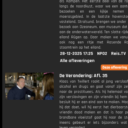
als Kampen. Het eerste deel van de ro
langs de noordkust, waar we een aant
bezoeken en een kijkje nemen 
moerasgebied. In de laatste havenst
vasteland, Stralsund, brengen we onder
bezoek aan Ozeaneum, een museum dat 
aan de onderwaterwereld. Ten slotte rij
eiland Rügen op. Daar maken we vanu
ook nog een ritje met Rasende Ro
stoomtrein op het eiland.
28-12-2025 17:25
NPO2
Reis.TV
Alle afleveringen
De Verandering: Afl. 35
Klaas van Twillert raakt al jong versla
alcohol en drugs en gaat vanaf zijn ze
naar de prostituees. Als hij helemaal va
zijn verslavingen en zijn vriendin bij he
besluit hij er een eind aan te maken. Ma
hij dat doet, wil hij eerst het dierbaarst
vriendin dood maken en dat is haar p
brandbare vloeistof gaat hij naar de st
ineens gebeurt er iets bijzonders wat 
leven verandert.