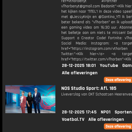
ref=vthorbenyt #Partner Bu
vThorbenyt@gmail.com Bedankt">Klik hier
het kijken naar 'TITEL'! In deze video spee
met @JessyKnijn en @Santino_YT! Ik ben
beter bekend als "vThorben" en ik upload
een gaming video om 16:30 uur. Abonne
het belletje aan om niets te missen! Ge
Support a Creator Code! Fortnite: vTho
Social Media: Instagram: <a target
href="https://instagram.com/vthorben
Twitter:">Klik hier</a> <a target=
href="https://twitter.com/vThorben">Klik
28-12-2025 18:01
YouTube
Gam
Alle afleveringen
NOS Studio Sport: Afl. 185
Liveverslag van OKT Schaatsen Heerenvee
28-12-2025 17:45
NPO1
Sporten
Voetbal.TV
Alle afleveringen