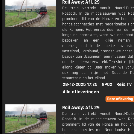
Rail Away: Afl. 29
De trein vertrekt vanuit Noord-Duit
Rostock. In de middeleeuwen was Ro
prominent lid van de Hanze en had o
handelsconnecties met Nederlandse Ha
als Kampen. Het eerste deel van de ro
langs de noordkust, waar we een aant
bezoeken en een kijkje nemen 
moerasgebied. In de laatste havenst
vasteland, Stralsund, brengen we onder
bezoek aan Ozeaneum, een museum dat 
aan de onderwaterwereld. Ten slotte rij
eiland Rügen op. Daar maken we vanu
ook nog een ritje met Rasende Ro
stoomtrein op het eiland.
28-12-2025 17:25
NPO2
Reis.TV
Alle afleveringen
Rail Away: Afl. 29
De trein vertrekt vanuit Noord-Duit
Rostock. In de middeleeuwen was Ro
prominent lid van de Hanze en had o
handelsconnecties met Nederlandse Ha