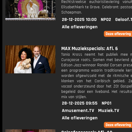
Rechtstreekse eucharistieviering vanu
Elisabethkerk te Grave. Celebrant: past
Schaepman.
28-12-2025 10:00
NPO2
Geloof.
Alle afleveringen
MAX Muziekspecials: Afl. 6
Tania Kross neemt het publiek mee 
Curaçaose roots. Samen met bevriend p
Edison Jazz-winnaar Randal Corsen prese
een programma waarin traditionele kers
worden afgewisseld met de ritmische
klanken van het Caribisch gebied. 
vocaal ondersteund door het ZO! Gospel
begeleid door een liveband. Het resulta
mix van stijlen.
28-12-2025 09:55
NPO1
Amusement.TV
Muziek.TV
Alle afleveringen