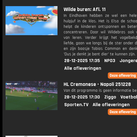
Wilde buren: Afl. 11
In Eindhoven hebben ze wel een hele
hulpjuf in de klas. Het is Elsa de scho
helpt de kinderen ontspannen en beter
concentreren. Daar wil Wildebras ook
van leren. Verder krijgt het vogelbekd
liefde, gaan we langs bij de ster onder 
en zijn baasje Tobias Camman en den
'Dus je denkt je bent dier' te kunnen zijn.
28-12-2025 17:35
NPO3
Jonger
Alle afleveringen
HL Cremonese - Napoli 251228
Van dit programma is geen informatie be
28-12-2025 17:30
Ziggo
Voetbal
Sporten.TV
Alle afleveringen