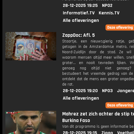
28-12-2025 19:25
NPO2
Informatief.TV
Kennis.TV
Alle afleveringen
ZappDoc: Afl. 5
Staartje, een nieuwsgierig ratje, g
getogen in de Amsterdamse metro, rei
Noord-Zuidlijn door de stad. Ze wil 
waarom mensen altijd meer willen, snell
groter... en nooit tevreden lijken. 
genoeg nog altijd niet genoeg? 
bestudeert het vreemde gedrag van d
ontdekt dat de mens een groter ongedier
de rat.
28-12-2025 19:20
NPO3
Jonger
Alle afleveringen
Mahrez zet zich achter de stip 
Burkina Faso
Van dit programma is geen informatie be
28-12-2025 19:15
Ziggo
Voetbal