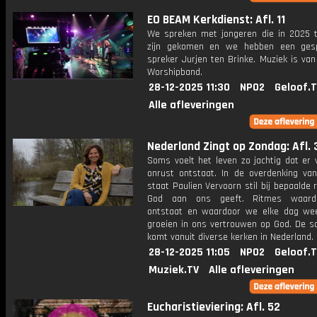
EO BEAM Kerkdienst: Afl. 11
We spreken met jongeren die in 2025 t
zijn gekomen en we hebben een ges
spreker Jurjen ten Brinke. Muziek is va
Worshipband.
28-12-2025 11:30
NPO2
Geloof.
Alle afleveringen
Nederland Zingt op Zondag: Afl. 
Soms voelt het leven zo jachtig dat er 
onrust ontstaat. In de overdenking va
staat Paulien Vervoorn stil bij bepaalde 
God aan ons geeft. Ritmes waard
ontstaat en waardoor we elke dag w
groeien in ons vertrouwen op God. De 
komt vanuit diverse kerken in Nederland.
28-12-2025 11:05
NPO2
Geloof.
Muziek.TV
Alle afleveringen
Eucharistieviering: Afl. 52