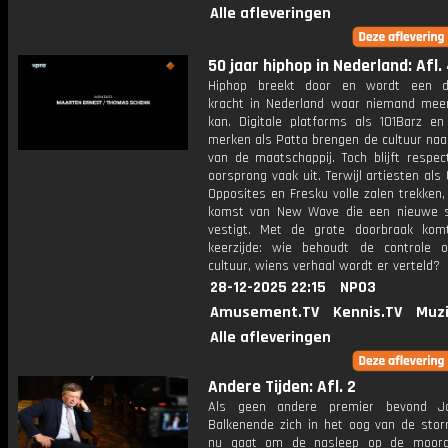
Alle afleveringen
50 jaar hiphop in Nederland: Afl.
Hiphop breekt door en wordt een d
kracht in Nederland waar niemand me
kan. Digitale platforms als 101Barz e
merken als Patta brengen de cultuur naa
van de maatschappij. Toch blijft respec
oorsprong vaak uit. Terwijl artiesten als 
Opposites en Fresku volle zalen trekken,
komst van New Wave die een nieuwe 
vestigt. Met de grote doorbraak ko
keerzijde: wie behoudt de controle 
cultuur, wiens verhaal wordt er verteld?
28-12-2025 22:15
NPO3
Amusement.TV
Kennis.TV
Muzi
Alle afleveringen
Andere Tijden: Afl. 2
Als geen andere premier bevond J
Balkenende zich in het oog van de stor
nu gaat om de nasleep op de moor