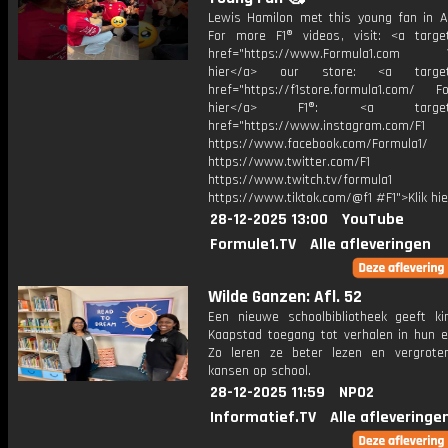
Lewis Hamilon met this young fan in A
For more F1® videos, visit: <a target
href="https://www.Formula1.com Vis
hier</a> our store: <a target=
href="https://f1store.formula1.com/ Fol
hier</a> F1®: <a target="_
href="https://www.instagram.com/F1
https://www.facebook.com/Formula1/
https://www.twitter.com/F1
https://www.twitch.tv/formula1
https://www.tiktok.com/@f1 #F1">Klik hi
28-12-2025 13:00
YouTube
Formule1.TV
Alle afleveringen
Wilde Ganzen: Afl. 52
Een nieuwe schoolbibliotheek geeft ki
Kaapstad toegang tot verhalen in hun ei
Zo leren ze beter lezen en vergrot
kansen op school.
28-12-2025 11:59
NPO2
Informatief.TV
Alle afleveringe