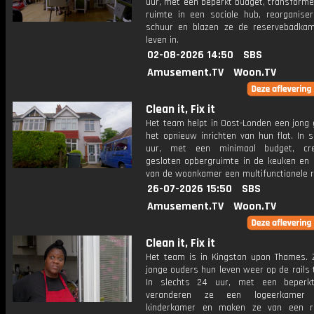
uur, met een beperkt budget, transforme
ruimte in een sociale hub, reorganise
schuur en blazen ze de reservebadka
leven in.
02-08-2026 14:50
SBS
Amusement.TV
Woon.TV
Clean it, Fix it
Het team helpt in Oost-Londen een ​​jong
het opnieuw inrichten van hun flat. In 
uur, met een minimaal budget, cr
gesloten opbergruimte in de keuken en
van de woonkamer een multifunctionele r
26-07-2026 15:50
SBS
Amusement.TV
Woon.TV
Clean it, Fix it
Het team is in Kingston upon Thames. 
jonge ouders hun leven weer op de rails t
In slechts 24 uur, met een beperkt
veranderen ze een logeerkamer
kinderkamer en maken ze van een r