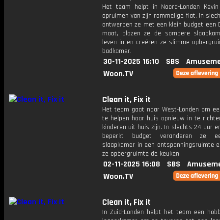
Het team helpt in Noord-Londen Kevi
opruimen van zijn rommelige flat. In slec
ontwerpen ze met een klein budget een D
maat, blazen ze de sombere slaapka
leven in en creëren ze slimme opbergrui
badkamer.
30-11-2025 16:10
SBS
Amuseme
Woon.TV
Clean it, Fix it
Het team gaat naar West-Londen om e
te helpen haar huis opnieuw in te richt
kinderen uit huis zijn. In slechts 24 uur 
beperkt budget veranderen ze e
slaapkamer in een ontspanningsruimte e
ze opbergruimte de keuken.
02-11-2025 16:08
SBS
Amuseme
Woon.TV
Clean it, Fix it
In Zuid-Londen helpt het team een ​​hob