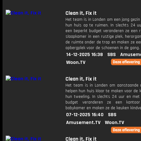
Clean it, Fix it
Het team is in Londen om een ​​jong gezin
hun huis op te ruimen. In slechts 24 u
een beperkt budget veranderen ze een 
slaapkamer in een rustige plek, herorga
de ruimte onder de trap en maken ze ee
opbergplek voor de schoenen in de gang.
14-12-2025 16:38
SBS
Amuseme
Woon.TV
Clean it, Fix it
Het team is in Londen om aanstaande 
helpen hun huis klaar te maken voor de 
hun tweeling. In slechts 24 uur en met 
budget veranderen ze een kantoo
babykamer en maken ze de keuken kindvei
07-12-2025 16:40
SBS
Amusement.TV
Woon.TV
Clean it, Fix it