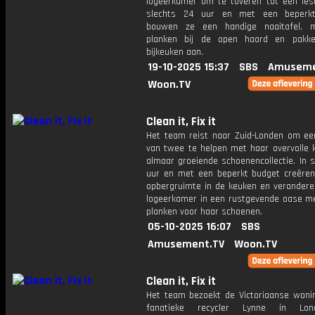
logeerkamer om te toveren tot een lesr
slechts 24 uur en met een beperkt
bouwen ze een handige naaitafel, 
planken bij de open haard en pakk
bijkeuken aan.
19-10-2025 15:37
SBS
Amuseme
Woon.TV
Clean it, Fix it
Het team reist naar Zuid-Londen om e
van twee te helpen met haar overvolle 
almaar groeiende schoenencollectie. In 
uur en met een beperkt budget creëre
opbergruimte in de keuken en verandere
logeerkamer in een rustgevende oase m
planken voor haar schoenen.
05-10-2025 16:07
SBS
Amusement.TV
Woon.TV
Clean it, Fix it
Het team bezoekt de Victoriaanse woni
fanatieke recycler Lynne in Lo