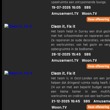
speelruimte een ontspannende lounge.
19-07-2026 16:05
SBS
Amusement.TV
Woon.TV
Clean it, Fix it
Het team helpt in Surrey een ​​druk gez
met het schoonmaken en repareren van 
Ze repareren ze oude decoraties, verdel
en werkruimtes van het gezin en ver
opbergruimte in de badkamer.
28-12-2025 15:45
SBS
Amusement.TV
Woon.TV
Clean it, Fix it
Het team is in Oost-Londen om een ​​jon
helpen dat dringend ruimte nodig heeft. 
24 uur en met een beperkt budget vera
een kleine kamer in een multifun
werkruimte en creëren ook een leefruimte
21-12-2025 16:45
SBS
Amuseme
Woon.TV