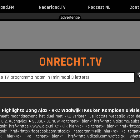
land.FM
Nederland.TV
Podcast.NL
Cont
ONRECHT.TV
: Highlights Jong Ajax - RKC Waalwijk | Keuken Kampioen Divisie
heeft maandagavond het duel met RKC verloren. De laatste wedstrijd voor d
n 0-2. #JongAjax ►SUBSCRIBE NOW <a target="_blank" href="http://ajax.ms/subs
lank" href="https://www.ajax.nl X:">Klik hier</a> <a target="_blank" href="http
lank" href="http://facebook.com/afcajax Instagram:">Klik hier</a> <a target=
Klik hier</a> <a target="_blank" href="http://tiktok.com/@afcajax Wha