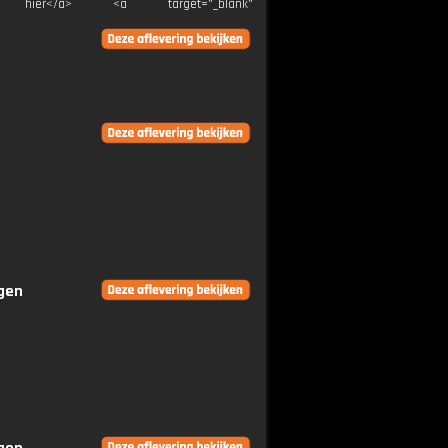
">Klik hier</a> <a target="_blank"
ngen