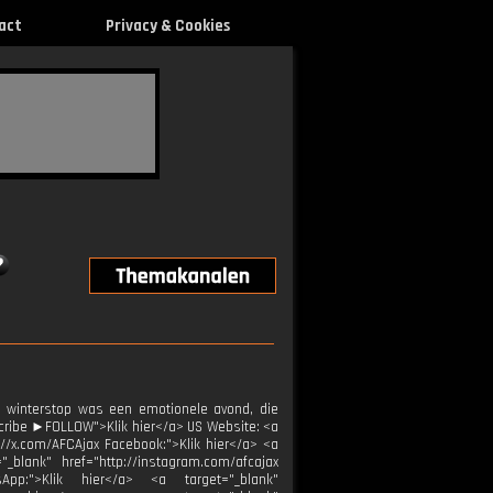
act
Privacy & Cookies
e winterstop was een emotionele avond, die
cribe ►FOLLOW">Klik hier</a> US Website: <a
s://x.com/AFCAjax Facebook:">Klik hier</a> <a
"_blank" href="http://instagram.com/afcajax
tsApp:">Klik hier</a> <a target="_blank"