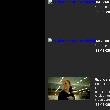
Keuken 
Van dit pr
22-12-20
Keuken 
Van dit pr
22-12-20
Opgroeie
Moeder Eef
dochter Lil
Nadat Kari
te slaan t
organisere
22-12-20