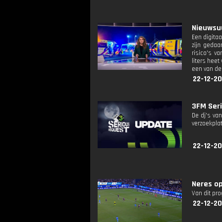
Nieuwsuu
Een digita
zijn gedaa
risico's v
liters heet
een van de
22-12-20
3FM Seri
De dj's va
verzoekplat
22-12-20
Neres op
Van dit pr
22-12-20