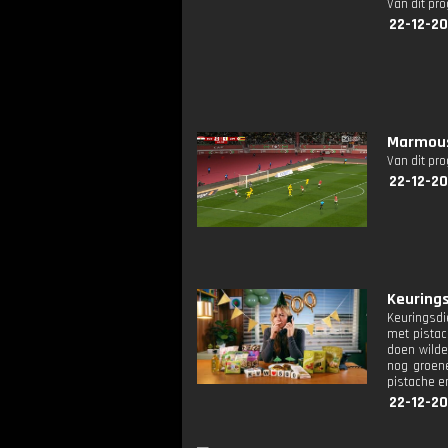
Van dit pr
22-12-2
Marmous
Van dit pr
22-12-2
Keurings
Keuringsdi
met pistac
doen wilde
nog groene
pistache en
22-12-20