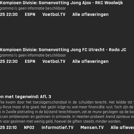
Kampioen Divisie: Samenvatting Jong Ajax - RKC Waalwijk
ogramma is geen informatie beschikbaar
25 22:30
ESPN
Voetbal.TV
Alle afleveringen
Kampioen Divisie: Samenvatting Jong FC Utrecht - Roda JC
ogramma is geen informatie beschikbaar
25 22:30
ESPN
Voetbal.TV
Alle afleveringen
n met tegenwind: Afl. 3
ke kwam door het toeslagenschandaal in de schulden terecht. Het leidde tot s
ly-Rose maar al te goed. Het gezin krijgt nu wat meer financiële rust. Toch zijn d
n in Zwolle plotseling in de bijstand terechtkwam, zat ze murw geslagen op de ba
ussen ambtenaren en gezinnen in armoede. In Heerlen probeert Arend opnieuw ee
n voor gezinnen met weinig geld, hoewel de giften steeds minder worden.
25 22:10
NPO2
Informatief.TV
Mensen.TV
Alle aflev