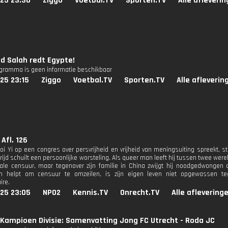
025 23:30
Ziggo
Voetbal.TV
Sporten.TV
Alle afleveri
 Salah redt Egypte!
ogramma is geen informatie beschikbaar
25 23:15
Ziggo
Voetbal.TV
Sporten.TV
Alle afleverin
Afl. 126
i Yi op een congres over persvrijheid en vrijheid van meningsuiting spreekt, str
rijd schuilt een persoonlijke worsteling. Als queer man leeft hij tussen twee were
nale censuur, maar tegenover zijn familie in China zwijgt hij noodgedwongen ov
ten helpt om censuur te omzeilen, is zijn eigen leven niet opgewassen teg
ire.
025 23:05
NPO2
Kennis.TV
Onrecht.TV
Alle aflevering
Kampioen Divisie: Samenvatting Jong FC Utrecht - Roda JC