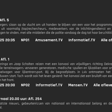
Afl. 5
gers slaan op de vlucht om uit handen te blijven van een voor het programm
uit voormalig (top)rechercheurs, medewerkers van de inlichtingendienst en
igen te vinden, met alle middelen die de politie vandaag de dag tot haar beschikk
025 20:35
NPO1
Amusement.TV
Informatief.TV
Alle a
Afl. 1
inga en Jaap Scholten reizen met een konvooi van vrijwilligers richting Oek
 De terreinwagens vervoeren generatoren, medische spullen en lijkzakken voor o
elwagen voor lijkentransport. Bij de begraafplaats in Lviv ontmoeten he
wen start. Toch wordt ook het leven gevierd: het konvooi ziet een bruiloft van ee
 het front.
025 20:30
NPO2
Informatief.TV
Mensen.TV
Alle aflev
naal 20.00 uur: Afl. 254
aatste nieuws, gebeurtenissen van nationaal en internationaal belang en d
l.