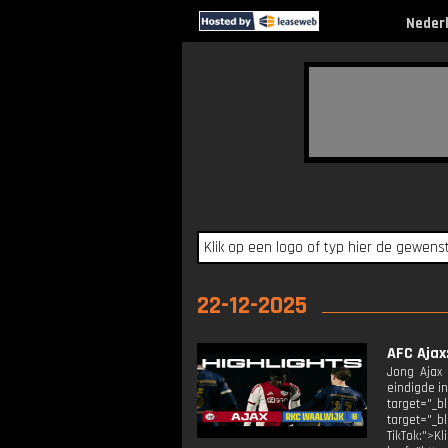
Neder
22-12-2025
AFC Ajax
Jong Ajax 
eindigde i
target="_b
target="_b
TikTok:">