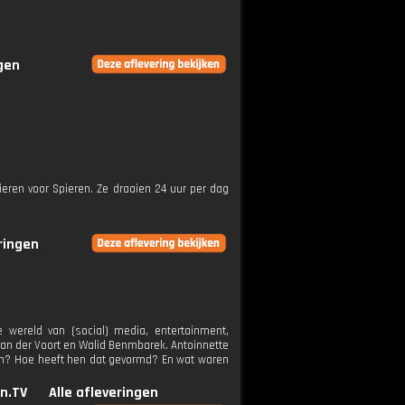
ngen
ieren voor Spieren. Ze draaien 24 uur per dag
eringen
wereld van (social) media, entertainment,
b van der Voort en Walid Benmbarek. Antoinnette
ren? Hoe heeft hen dat gevormd? En wat waren
n.TV
Alle afleveringen