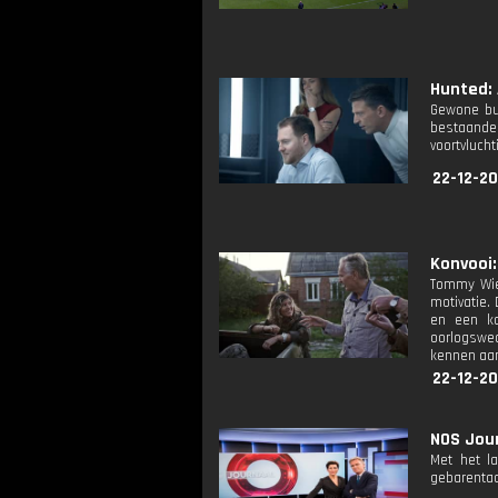
Hunted: 
Gewone bur
bestaande 
voortvlucht
22-12-2
Konvooi: 
Tommy Wier
motivatie.
en een ko
oorlogswedu
kennen aan
22-12-2
NOS Jour
Met het l
gebarentaa