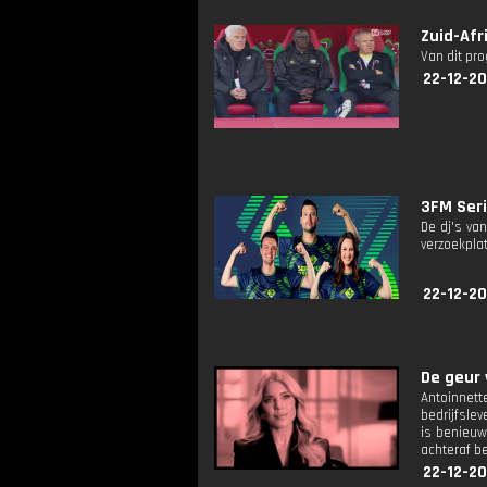
Zuid-Afr
Van dit pr
22-12-20
3FM Seri
De dj's va
verzoekplat
22-12-20
De geur 
Antoinnet
bedrijfslev
is benieuw
achteraf b
22-12-20