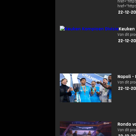
href="ht
href="http
22-12-2
Keuken 
Van dit pr
22-12-20
Napoli -
Van dit pr
22-12-2
Rondo v
Van dit pr