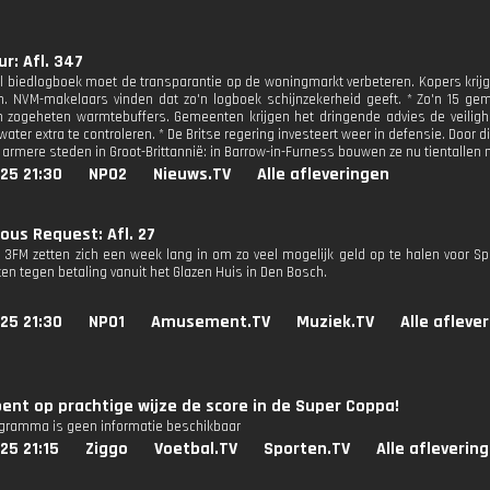
r: Afl. 347
al biedlogboek moet de transparantie op de woningmarkt verbeteren. Kopers krijge
n. NVM-makelaars vinden dat zo'n logboek schijnzekerheid geeft. * Zo'n 15 ge
an zogeheten warmtebuffers. Gemeenten krijgen het dringende advies de veili
 water extra te controleren. * De Britse regering investeert weer in defensie. Door 
 armere steden in Groot-Brittannië: in Barrow-in-Furness bouwen ze nu tientallen
25 21:30
NPO2
Nieuws.TV
Alle afleveringen
ous Request: Afl. 27
n 3FM zetten zich een week lang in om zo veel mogelijk geld op te halen voor Sp
en tegen betaling vanuit het Glazen Huis in Den Bosch.
25 21:30
NPO1
Amusement.TV
Muziek.TV
Alle afleve
ent op prachtige wijze de score in de Super Coppa!
ogramma is geen informatie beschikbaar
25 21:15
Ziggo
Voetbal.TV
Sporten.TV
Alle afleverin