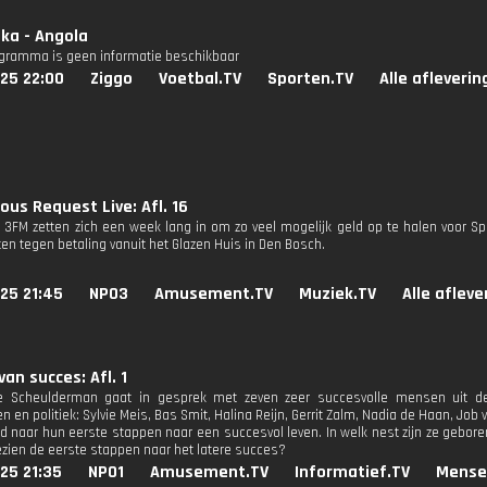
ika - Angola
ogramma is geen informatie beschikbaar
25 22:00
Ziggo
Voetbal.TV
Sporten.TV
Alle afleveri
ous Request Live: Afl. 16
n 3FM zetten zich een week lang in om zo veel mogelijk geld op te halen voor Sp
en tegen betaling vanuit het Glazen Huis in Den Bosch.
25 21:45
NPO3
Amusement.TV
Muziek.TV
Alle aflev
van succes: Afl. 1
te Scheulderman gaat in gesprek met zeven zeer succesvolle mensen uit de 
en en politiek: Sylvie Meis, Bas Smit, Halina Reijn, Gerrit Zalm, Nadia de Haan, Jo
d naar hun eerste stappen naar een succesvol leven. In welk nest zijn ze gebo
ezien de eerste stappen naar het latere succes?
25 21:35
NPO1
Amusement.TV
Informatief.TV
Mense