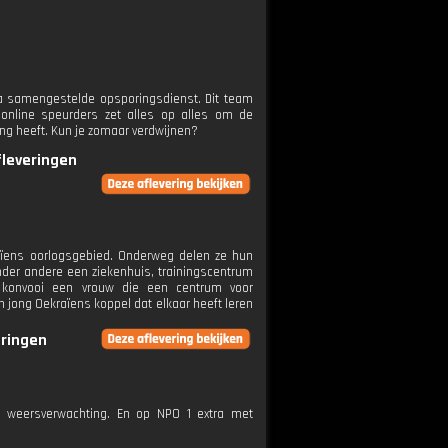
a samengestelde opsporingsdienst. Dit team
 online speurders zet alles op alles om de
ing heeft. Kun je zomaar verdwijnen?
fleveringen
raïens oorlogsgebied. Onderweg delen ze hun
nder andere een ziekenhuis, trainingscentrum
t konvooi een vrouw die een centrum voor
n jong Oekraïens koppel dat elkaar heeft leren
eringen
e weersverwachting. En op NPO 1 extra met