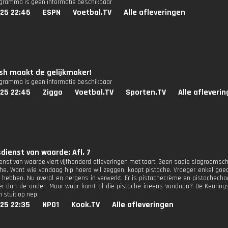
ogramma is geen informatie beschikbaar
025 22:46
ESPN
Voetbal.TV
Alle afleveringen
h maakt de gelijkmaker!
ogramma is geen informatie beschikbaar
025 22:45
Ziggo
Voetbal.TV
Sporten.TV
Alle afleveri
dienst van waarde: Afl. 7
enst van waarde viert vijfhonderd afleveringen met taart. Geen saaie slagroomsch
he. Want wie vandaag hip hoera wil zeggen, koopt pistache. Vroeger enkel goed 
 hebben. Nu overal en nergens in verwerkt. Er is pistachecrème en pistachech
r dan de ander. Maar waar komt al die pistache ineens vandaan? De Keuringsd
 stuit op nep.
25 22:35
NPO1
Kook.TV
Alle afleveringen