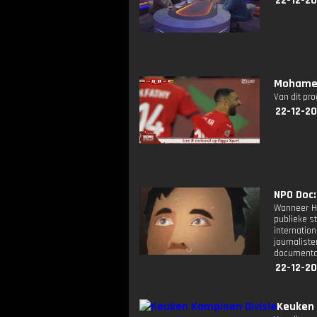
22-12-2
Mohamed
Van dit pr
22-12-20
NPO Doc: 
Wanneer Ho
publieke st
internatio
journalis
documenta
22-12-2
Keuken 