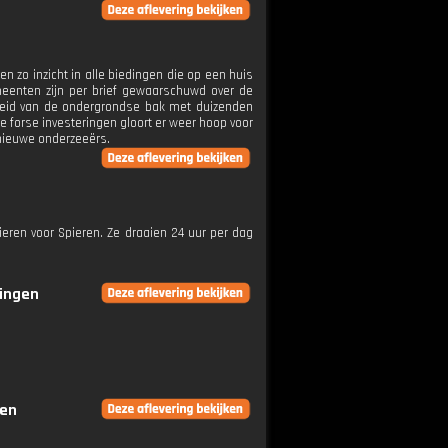
n zo inzicht in alle biedingen die op een huis
meenten zijn per brief gewaarschuwd over de
gheid van de ondergrondse bak met duizenden
die forse investeringen gloort er weer hoop voor
 nieuwe onderzeeërs.
ieren voor Spieren. Ze draaien 24 uur per dag
ringen
gen