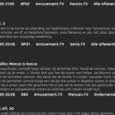
25 21:05
NPO2
Amusement.TV
Kennis.TV
Alle afleve
. 3
et in de Kamer de uitzending van Nederlandse militairen naar Tazmenistan ve
 minister van BZ wil Nederland bezoeken, maar Meinema en zijn staf zitten daar
eke doet een rampzalige ontdekking.
25 20:35
NPO1
Amusement.TV
Serie.TV
Alle afleveri
Gillis: Massa is Kassa
vroeg dit jaar, namelijk begin oktober, bij de familie Gillis. Terwijl de mannen, Pe
stzon op de motor, is Wendy druk aan het decoreren met herten, kerstbomen en
 de kerstsfeer ademen. Wie denkt dat de familie in rustiger vaarwater komt, he
n de gemeente Lommel dreigt een van de drie parken in België te sluiten in verb
n kiest ervoor naast alle gevechten het er ook van te nemen met een gezinsuitj
aarders en aangetekende brieven en vindt het werk steeds minder leuk.
25 20:28
SBS
Amusement.TV
Mensen.TV
Onderneme
: Afl. 30
 onder leiding van Astrid Joosten waarin twee duo's het tegen elkaar opnemen 