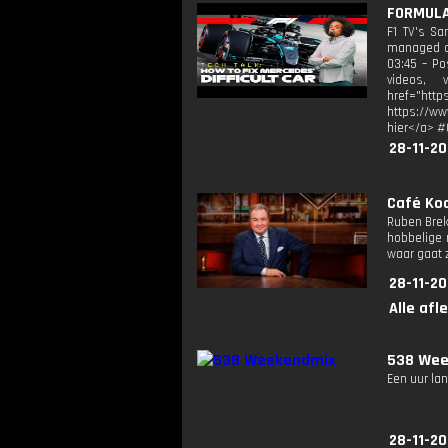
FORMULA
F1 TV's Sa
managed co
03:45 – Po
videos, v
href="htt
https://ww
hier</a> #
28-11-20
Café Koc
Ruben Brek
hobbelige 
waar gaat z
28-11-20
Alle afl
538 Wee
Een uur lan
28-11-20