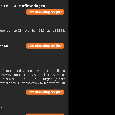
n.TV
Alle afleveringen
tgezonden op 28 november, 23:01 uur bij SBS6.
ingen
y of stand-out drives and gives us a tantalising
ps://www.Formula1.com Visit">Klik hier</a> our
lik hier</a> F1®: <a target="_blank"
itter.com/F1 https://www.twitch.tv/formula1
ht