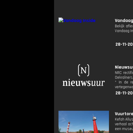
Vandaag
Bekijk afl
Vandaag I
28-11-20
Nieuwsuu
NRC rectif
Oekraïners
* In de r
vertegenwo
28-11-20
Vuurtore
Kefah Allus
verhaal ac
een museum