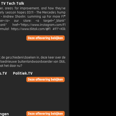
 TV Tech Talk
er, areas for improvement, and how they've
arly season hopes 03:11 - The Mercedes hump
0 – Andrew Shovlin: summing up For more F1®
 hier</a> our store: <a target="_blank"
ank" href="https://www.instagram.com/F1
rmula1 https://www.tiktok.com/@f1 #F1">Klik
t de geschiedenisboeken in, deze keer over de
 gloednieuwe buitenlandwoordvoerder van D66,
aat het daar nu?
s.TV
Politiek.TV
ingen