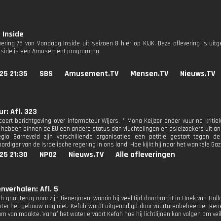
 Inside
evering 75 van Vandaag Inside uit seizoen 8 hier op KIJK. Deze aflevering is ui
nside is een Amusement programma
25 21:35
SBS
Amusement.TV
Mensen.TV
Nieuws.TV
r: Afl. 323
iceert berichtgeving over informateur Wijers. * Mona Keijzer onder vuur na kriti
 hebben binnen de EU een andere status dan vluchtelingen en asielzoekers uit and
egio Barneveld zijn verschillende organisaties een petitie gestart tegen 
ordiger van de Israëlische regering in ons land. Hoe kijkt hij naar het wankele 
25 21:30
NPO2
Nieuws.TV
Alle afleveringen
nverhalen: Afl. 5
h gaat terug naar zijn tienerjaren, waarin hij veel tijd doorbracht in Hoek van Hol
hter het gebouw nog niet. Kefah wordt uitgenodigd door vuurtorenbeheerder René
 van maakte. Vanaf het water ervaart Kefah hoe hij lichtlijnen kan volgen om vei