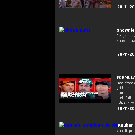
28-11-20
Showni
Bekijk afl
Shownieuw
28-11-20
FORMULA 
Hear from a
grid for t
store: <
href="http
https://ww
28-11-20
Keuken 
Van dit pr