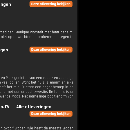
ringen
rdedigen. Monique worstelt met haar geheim.
 niet op te wachten en proberen het tegen te
ngen
ter en Mark genieten van een vader- en zoonuitje
 veel ballen. Want het huis is enorm en elke
eft het mis. Er staat een hoger beroep in de
and met een erfpachtkwestie. De familie is er
e over de Maas. Met name Inge baalt enorm van
n.TV
Alle afleveringen
in twaalf vragen. Wie heeft de meeste vragen