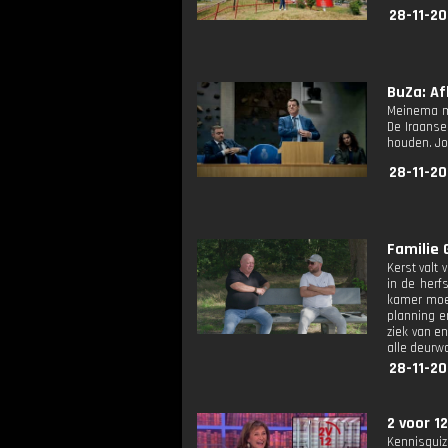
28-11-20
BuZa: Afl
Meinema mo
De Iraanse
houden. Jo
28-11-20
Familie 
Kerst valt 
in de herf
kamer moet
planning e
ziek van e
alle deurw
28-11-20
2 voor 12
Kennisquiz