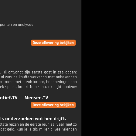
epunten en analyses.
 Hij ontvangt zijn eerste gast in zes dagen:
ft, al was de knuffelworkshop met onbekenden
r troost met steak tartaar, herinneringen aan
ek speelt, breekt Tom - muziek blijkt opnieuw
atief.TV
Mensen.TV
s onderzoeken wat hen drijft.
atste reizen en de eerste reünies. Veel (niet zo
ost geld. Kun je je als millenial veel vrienden