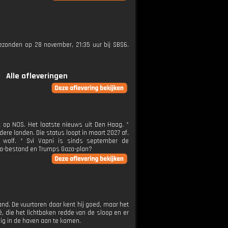
tgezonden op 28 november, 21:35 uur bij SBS6.
Alle afleveringen
ek op NOS. Het laatste nieuws uit Den Haag. *
ere landen. Die status loopt in maart 2027 af.
de wolf. * Svi Vapni is sinds september de
Gaza-bestand en Trumps Gaza-plan?
land. De vuurtoren daar kent hij goed, maar het
, die het lichtbaken redde van de sloop en er
lig in de haven aan te komen.