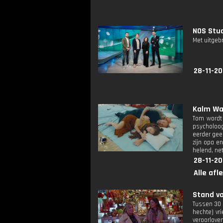
NOS Stud
Met uitgeb
28-11-20
Kalm Wae
Tom wordt 
psycholoog
eerder gee
zijn opa e
helend, net
28-11-20
Alle afl
Stand va
Tussen 30 e
hechte) vri
veroorloven