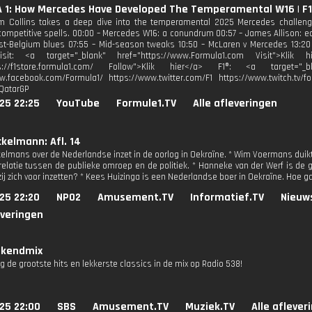
 1: How Mercedes Have Developed The Temperamental W16 | F1
m Collins takes a deep dive into the temperamental 2025 Mercedes challeng
mpetitive spells. 00:00 – Mercedes W16: a conundrum 00:57 – James Allison: e
st-Belgium blues 07:55 – Mid-season tweaks 10:50 – McLaren v Mercedes 13:2
isit: <a target="_blank" href="https://www.Formula1.com Visit">Klik
ps://f1store.formula1.com/ Follow">Klik hier</a> F1®: <a target="_bl
w.facebook.com/Formula1/ https://www.twitter.com/F1 https://www.twitch.tv/fo
QatarGP
25 22:25
YouTube
Formule1.TV
Alle afleveringen
kelmann: Afl. 14
elmans over de Nederlandse inzet in de oorlog in Oekraïne. * Wim Voermans duik
relatie tussen de publieke omroep en de politiek. * Hanneke van der Werf is de
ij zich voor inzetten? * Kees Huizinga is een Nederlandse boer in Oekraïne. Hoe g
25 22:20
NPO2
Amusement.TV
Informatief.TV
Nieuw
everingen
kendmix
g de grootste hits en lekkerste classics in de mix op Radio 538!
25 22:00
SBS
Amusement.TV
Muziek.TV
Alle aflever