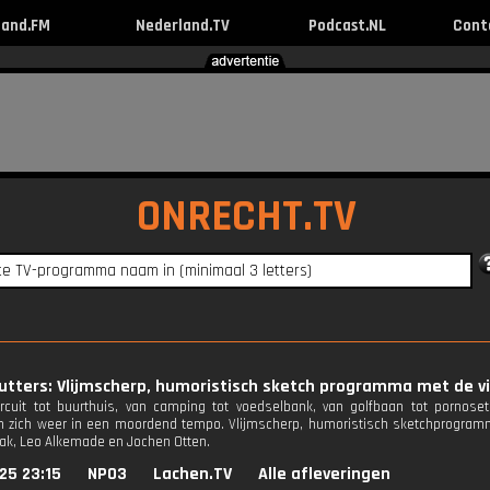
land.FM
Nederland.TV
Podcast.NL
Cont
ONRECHT.TV
utters: Vlijmscherp, humoristisch sketch programma met de v
rcuit tot buurthuis, van camping tot voedselbank, van golfbaan tot pornoset 
n zich weer in een moordend tempo. Vlijmscherp, humoristisch sketchprogram
ak, Leo Alkemade en Jochen Otten.
25 23:15
NPO3
Lachen.TV
Alle afleveringen