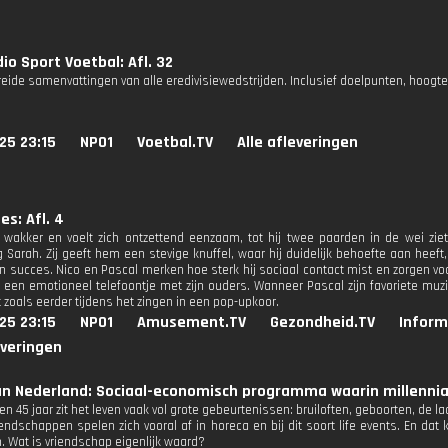
io Sport Voetbal: Afl. 32
reide samenvattingen van alle eredivisiewedstrijden. Inclusief doelpunten, hoogt
25 23:15
NPO1
Voetbal.TV
Alle afleveringen
s: Afl. 4
wakker en voelt zich ontzettend eenzaam, tot hij twee paarden in de wei ziet.
 Sarah. Zij geeft hem een stevige knuffel, waar hij duidelijk behoefte aan hee
n succes. Nico en Pascal merken hoe sterk hij sociaal contact mist en zorgen voo
n een emotioneel telefoontje met zijn ouders. Wanneer Pascal zijn favoriete muzi
 zoals eerder tijdens het zingen in een pop-upkoor.
25 23:15
NPO1
Amusement.TV
Gezondheid.TV
Inform
everingen
n Nederland: Sociaal-economisch programma waarin millennial
n 45 jaar zit het leven vaak vol grote gebeurtenissen: bruiloften, geboorten, de la
endschappen spelen zich vooral af in horeca en bij dit soort life events. En dat k
. Wat is vriendschap eigenlijk waard?