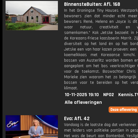
BinnensteBuiten: Afl. 168
In het Groningse Tiny Houses Westpark
bewoners zien dat minder echt meer
bewoners René, Helena en Joyce is dit
waar natuur, creativiteit en ve
samenkomen.* Kok Jetske bezoekt in
de Koreaans-Friese kaasboerin Marrit. Zi
diversiteit op het land én op het bord
Jetske een van haar kazen proeven: een 
koemelkkaas met Koreaanse kimchi.
bossen van Austerlitz worden bomen en
aangeplant om het bos veerkrachtiger
voor de toekomst. Boswachter Chris
Marieke zien waarom het zo belangrijk
bossen voor te bereiden op het ver
klimaat.
10-11-2025 19:10
NPO2
Kennis.T
Alle afleveringen
Eva: Afl. 42
Vandaag is de laatste dag dat verkenner
met leiders van politieke partijen in ges
Het was de beurt aan Bontenbal, Yesilgö