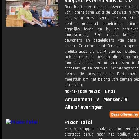
Soep, sores en soelaas: Afl. 13
Bert leeft mee met de bewoners en be
van Forensische Zorg de Bosweg in Ar
plek waar volwassenen die een straf
hebben gepleegd begeleiding krijge
dagelijks leven en bij de terugke
maatschappij. Bert maakt kenni
bewoners en begeleiders van deze p
locatie. Zo ontmoet hij Omar, een opmer
vrolijke gast, die werkt aan een stabiel
Ook ontmoet hij Hassan, die al op jonge
moest vluchten en nu zijn leven in 
probeert op te bouwen. Activeringscoach
neemt de bewoners en Bert mee 
moestuin om het belang van samen bezi
laten zien.
10-11-2025 16:30
NPO1
Amusement.TV
Mensen.TV
Alle afleveringen
F1 aan Tafel
Max Verstappen knokt zich na een sta
pitstraat terug naar het podium da