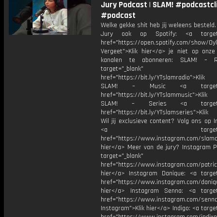
Jury Podcast | SLAM! #podcastcl
#podcast
Welke gekke shit heb jij weleens besteld
Jury ook op Spotify: <a target=
href="https://open.spotify.com/show/0
Vergeet">Klik hier</a> je niet op onze
kanalen te abonneren: SLAM! – 
target="_blank"
href="https://bit.ly/YTslamradio">Klik
SLAM! – Music <a target="_
href="https://bit.ly/YTslammusic">Klik
SLAM! – Series <a target="
href="https://bit.ly/YTslamseries">Klik
Wil jij exclusieve content? Volg ons op 
<a target="_bl
href="https://www.instagram.com/slamoff
hier</a> Meer van de jury? Instagram Pa
target="_blank"
href="https://www.instagram.com/patric
hier</a> Instagram Danique: <a target
href="https://www.instagram.com/daniq
hier</a> Instagram Senna: <a target
href="https://www.instagram.com/senna
Instagram">Klik hier</a> Indigo: <a targe