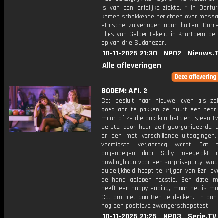
is van een erfelijke ziekte. * In Darfu
komen schokkende berichten over mass
etnische zuiveringen naar buiten. Corr
Elles van Gelder tekent in Khartoem de 
op van drie Sudanezen.
10-11-2025 21:30
NPO2
Nieuws.
Alle afleveringen
BODEM: Afl. 2
Cat besluit haar nieuwe leven als zel
goed aan te pakken: ze huurt een bedrij
maar of ze die ook kan betalen is een t
eerste door haar zelf georganiseerde ui
er een met verschillende uitdagingen
veertigste verjaardag wordt Cat 
ongenoegen door Sally meegelokt 
bowlingbaan voor een surpriseparty, waa
duidelijkheid hoopt te krijgen van Ezri ov
de hand gelopen feestje. Een date 
heeft een happy ending, maar het is moe
Cat om niet aan Ben te denken. En dan 
nog een positieve zwangerschapstest.
10-11-2025 21:25
NPO3
Serie.TV