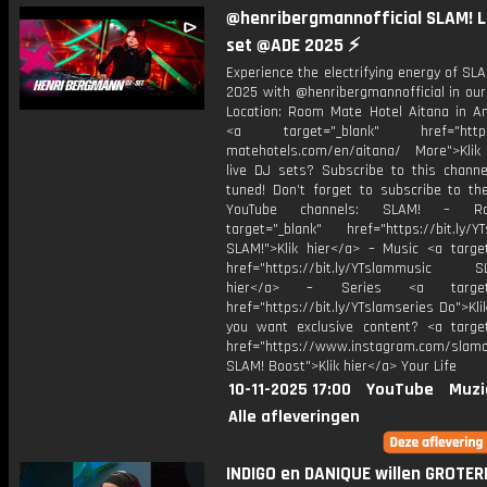
@henribergmannofficial SLAM! L
set @ADE 2025 ⚡
Experience the electrifying energy of S
2025 with @henribergmannofficial in our
Location: Room Mate Hotel Aitana in 
<a target="_blank" href="https
matehotels.com/en/aitana/ More">Klik
live DJ sets? Subscribe to this channe
tuned! Don’t forget to subscribe to th
YouTube channels: SLAM! – R
target="_blank" href="https://bit.ly/YT
SLAM!">Klik hier</a> – Music <a target
href="https://bit.ly/YTslammusic SL
hier</a> – Series <a target="
href="https://bit.ly/YTslamseries Do">Kli
you want exclusive content? <a target
href="https://www.instagram.com/slamof
SLAM! Boost">Klik hier</a> Your Life
10-11-2025 17:00
YouTube
Muzi
Alle afleveringen
INDIGO en DANIQUE willen GROTERE.