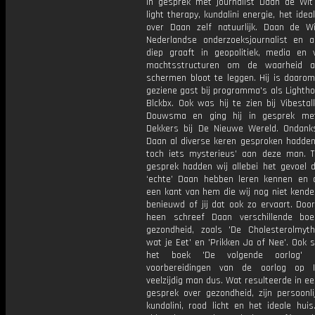
in gesprek met journalist Daan de Wit
light therapy, kundalini energie, het idea
over Daan zelf natuurlijk. Daan de W
Nederlandse onderzoeksjournalist en a
diep graaft in geopolitiek, media en 
machtsstructuren om de waarheid a
schermen bloot te leggen. Hij is daarom
geziene gast bij programma's als Lighth
Blckbx. Ook was hij te zien bij Vibesta
Douwsma en ging hij in gesprek met
Dekkers bij De Nieuwe Wereld. Ondan
Daan al diverse keren gesproken hadden,
toch iets mysterieus’ aan deze man. Ti
gesprek hadden wij allebei het gevoel d
‘echte’ Daan hebben leren kennen en 
een kant van hem die wij nog niet kenden
benieuwd of jij dat ook zo ervaart. Doo
heen schreef Daan verschillende bo
gezondheid, zoals 'De Cholesterolmyth
wat je Eet' en 'Prikken Ja of Nee'. Ook s
het boek 'De volgende oorlog' 
voorbereidingen van de oorlog op I
veelzijdig man dus. Wat resulteerde in e
gesprek over gezondheid, zijn persoonli
kundalini, rood licht en het ideale huis