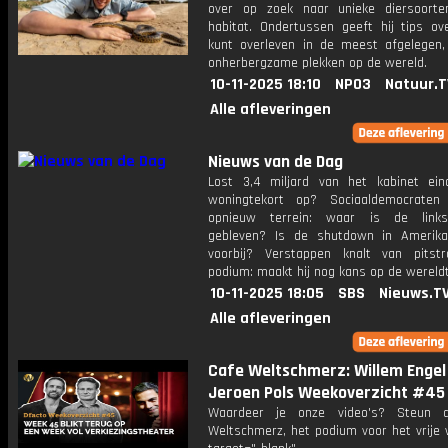
over op zoek naar unieke diersoort
habitat. Ondertussen geeft hij tips ov
kunt overleven in de meest afgelegen,
onherbergzame plekken op de wereld.
10-11-2025 18:10
NPO3
Natuur.T
Alle afleveringen
Nieuws van de Dag
Lost 3,4 miljard van het kabinet eind
woningtekort op? Sociaaldemocraten 
opnieuw terrein: waar is de links
gebleven? Is de shutdown in Amerika 
voorbij? Verstappen knalt van pitst
podium: maakt hij nog kans op de wereldt
10-11-2025 18:05
SBS
Nieuws.T
Alle afleveringen
Cafe Weltschmerz: Willem Engel
Jeroen Pols Weekoverzicht #45
Waardeer je onze video's? Steun 
Weltschmerz, het podium voor het vrije 