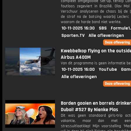
compleet omgegooide set-up, terwijl Lan
foutloos zegeviert in Brazilië. Olav Mo
Verschuur analyseren de chaos bij de (h
de straf na de botsing waarbij Leclerc 
waarom de harde band niet werkte.
10-11-2025 16:30
SBS
Formule1
Sporten.TV
Alle afleveringen
Kwebbelkop flying on the outsid
Airbus A400M
Van dit programma is geen informatie be
10-11-2025 16:00
YouTube
Gam
Alle afleveringen
Borden gooien en borrels drinken
Dubai! #527 By Nienke Plas
Dit was geen standaard girls-trip acti
vakantie, maar dan met een
stressuitlaatklep! Mijn voorstelling 'Mede