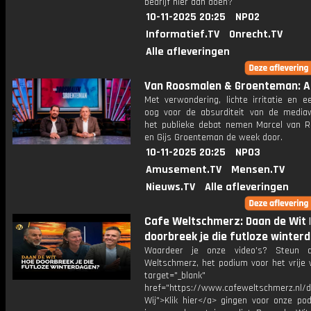
bedrijf hier aan doen?
10-11-2025 20:25
NPO2
Informatief.TV
Onrecht.TV
Alle afleveringen
Van Roosmalen & Groenteman: Af
Met verwondering, lichte irritatie en e
oog voor de absurditeit van de media
het publieke debat nemen Marcel van 
en Gijs Groenteman de week door.
10-11-2025 20:25
NPO3
Amusement.TV
Mensen.TV
Nieuws.TV
Alle afleveringen
Cafe Weltschmerz: Daan de Wit 
doorbreek je die futloze winter
Waardeer je onze video's? Steun 
Weltschmerz, het podium voor het vrije 
target="_blank"
href="https://www.cafeweltschmerz.nl/
Wij">Klik hier</a> gingen voor onze pod