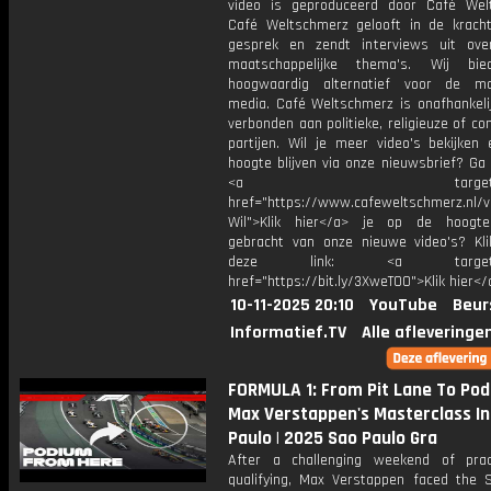
video is geproduceerd door Café Wel
Café Weltschmerz gelooft in de krach
gesprek en zendt interviews uit ove
maatschappelijke thema's. Wij bi
hoogwaardig alternatief voor de ma
media. Café Weltschmerz is onafhankelij
verbonden aan politieke, religieuze of c
partijen. Wil je meer video's bekijken
hoogte blijven via onze nieuwsbrief? Ga
<a target="_bl
href="https://www.cafeweltschmerz.nl/v
Wil">Klik hier</a> je op de hoogt
gebracht van onze nieuwe video's? Kl
deze link: <a target="_
href="https://bit.ly/3XweTO0">Klik hier</
10-11-2025 20:10
YouTube
Beur
Informatief.TV
Alle afleveringe
FORMULA 1: From Pit Lane To Podi
Max Verstappen's Masterclass In
Paulo | 2025 Sao Paulo Gra
After a challenging weekend of pra
qualifying, Max Verstappen faced the 