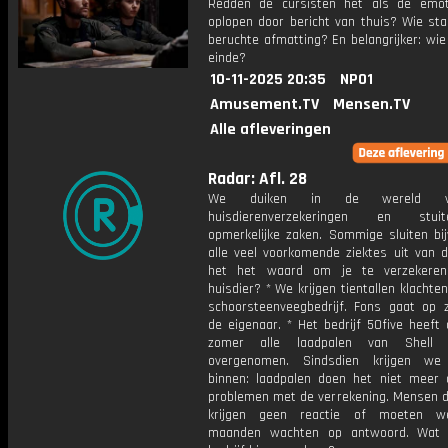
Redden de cursisten het als de emo
oplopen door bericht van thuis? Wie sta
beruchte afmatting? En belangrijker: wie
einde?
10-11-2025 20:35
NPO1
Amusement.TV
Mensen.TV
Alle afleveringen
Radar: Afl. 28
We duiken in de wereld 
huisdierenverzekeringen en stu
opmerkelijke zaken. Sommige sluiten bij
alle veel voorkomende ziektes uit van d
het het waard om je te verzekeren
huisdier? * We krijgen tientallen klachte
schoorsteenveegbedrijf. Fons gaat op 
de eigenaar. * Het bedrijf 50five heeft
zomer alle laadpalen van Shell 
overgenomen. Sindsdien krijgen we 
binnen: laadpalen doen het niet meer o
problemen met de verrekening. Mensen di
krijgen geen reactie of moeten w
maanden wachten op antwoord. Wat 