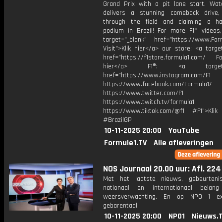
Grand Prix with a pit lane start. Wa
delivers a stunning comeback drive,
through the field and claiming a ha
podium in Brazil! For more F1® videos, 
target="_blank" href="https://www.For
Visit">Klik hier</a> our store: <a targe
href="https://f1store.formula1.com/ Fol
hier</a> F1®: <a target="_
href="https://www.instagram.com/F1
https://www.facebook.com/Formula1/
https://www.twitter.com/F1
https://www.twitch.tv/formula1
https://www.tiktok.com/@f1 #F1">Klik
#BrazilGP
10-11-2025 20:00
YouTube
Formule1.TV
Alle afleveringen
NOS Journaal 20.00 uur: Afl. 224
Met het laatste nieuws, gebeurteni
nationaal en internationaal bela
weersverwachting. En op NPO 1 e
gebarentaal.
10-11-2025 20:00
NPO1
Nieuws.