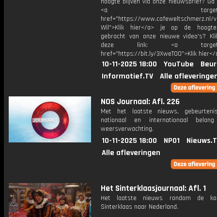
hoogte blijven via onze nieuwsbrief? Ga
<a target="_bl
href="https://www.cafeweltschmerz.nl/v
Wil">Klik hier</a> je op de hoogt
gebracht van onze nieuwe video's? Kl
deze link: <a target="_
href="https://bit.ly/3XweTO0">Klik hier</
10-11-2025 18:00
YouTube
Beur
Informatief.TV
Alle afleveringe
NOS Journaal: Afl. 226
Met het laatste nieuws, gebeurteni
nationaal en internationaal bela
weersverwachting.
10-11-2025 18:00
NPO1
Nieuws.
Alle afleveringen
Het Sinterklaasjournaal: Afl. 1
Het laatste nieuws rondom de k
Sinterklaas naar Nederland.