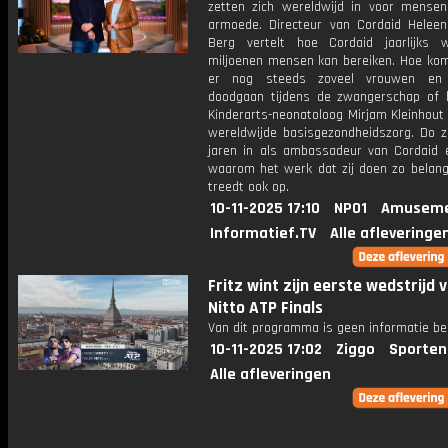
zetten zich wereldwijd in voor mensen
armoede. Directeur van Cordaid Helee
Berg vertelt hoe Cordaid jaarlijks w
miljoenen mensen kan bereiken. Hoe kom
er nog steeds zoveel vrouwen en 
doodgaan tijdens de zwangerschap of b
Kinderarts-neonatoloog Mirjam Kleinhout 
wereldwijde basisgezondheidszorg. Do ze
jaren in als ambassadeur van Cordaid e
waarom het werk dat zij doen zo belangr
treedt ook op.
10-11-2025 17:10
NPO1
Amuseme
Informatief.TV
Alle afleveringe
Fritz wint zijn eerste wedstrijd 
Nitto ATP Finals
Van dit programma is geen informatie be
10-11-2025 17:02
Ziggo
Sporten
Alle afleveringen