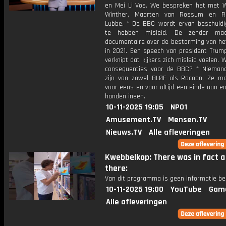
en Mei Li Vos. We bespreken het met 
Winther, Maarten van Rossum en Ro
Lubbe. * De BBC wordt ervan beschuldig
te hebben misleid. De zender ma
documentaire over de bestorming van het
in 2021. Een speech van president Trum
verknipt dat kijkers zich misleid voelen. W
consequenties voor de BBC? * Nieman
zijn van zowel BLØF als Racoon. Ze m
voor eens en voor altijd een einde aan e
handen ineen.
10-11-2025 19:05
NPO1
Amusement.TV
Mensen.TV
Nieuws.TV
Alle afleveringen
Kwebbelkop: There was in fact a 
there:
Van dit programma is geen informatie be
10-11-2025 19:00
YouTube
Gam
Alle afleveringen