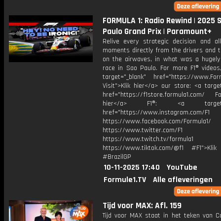
FORMULA 1: Radio Rewind | 2025 
Paulo Grand Prix | Paramount+
Relive every strategic decision and al
moments directly from the drivers and 
on the airwaves, in what was a hugely
race in Sao Paulo. For more F1® videos,
target="_blank" href="https://www.For
Visit">Klik hier</a> our store: <a targe
href="https://f1store.formula1.com/ Fol
hier</a> F1®: <a target="_
href="https://www.instagram.com/F1
https://www.facebook.com/Formula1/
https://www.twitter.com/F1
https://www.twitch.tv/formula1
https://www.tiktok.com/@f1 #F1">Klik
#BrazilGP
10-11-2025 17:40
YouTube
Formule1.TV
Alle afleveringen
Tijd voor MAX: Afl. 159
Tijd voor MAX staat in het teken van Co