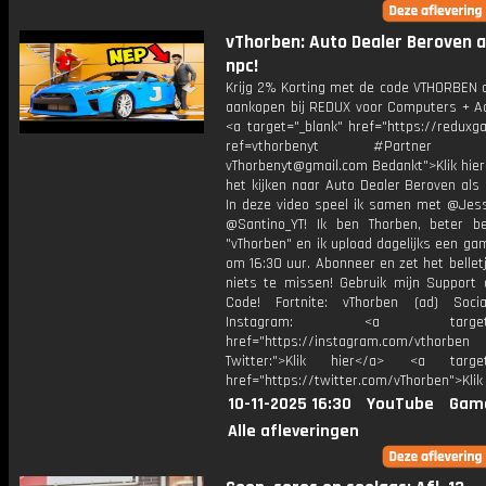
vThorben: Auto Dealer Beroven a
npc!
Krijg 2% Korting met de code VTHORBEN o
aankopen bij REDUX voor Computers + Ac
<a target="_blank" href="https://reduxg
ref=vthorbenyt #Partner Bu
vThorbenyt@gmail.com Bedankt">Klik hier
het kijken naar Auto Dealer Beroven als
In deze video speel ik samen met @Jess
@Santino_YT! Ik ben Thorben, beter b
"vThorben" en ik upload dagelijks een ga
om 16:30 uur. Abonneer en zet het belle
niets te missen! Gebruik mijn Support 
Code! Fortnite: vThorben (ad) Soci
Instagram: <a target="_
href="https://instagram.com/vthorben
Twitter:">Klik hier</a> <a target=
href="https://twitter.com/vThorben">Klik
10-11-2025 16:30
YouTube
Gam
Alle afleveringen