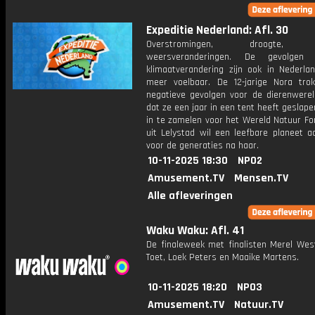
Expeditie Nederland: Afl. 30
Overstromingen, droogte, e
weersveranderingen. De gevolge
klimaatverandering zijn ook in Nederla
meer voelbaar. De 12-jarige Nora tro
negatieve gevolgen voor de dierenwerel
dat ze een jaar in een tent heeft geslap
in te zamelen voor het Wereld Natuur Fo
uit Lelystad wil een leefbare planeet a
voor de generaties na haar.
10-11-2025 18:30
NPO2
Amusement.TV
Mensen.TV
Alle afleveringen
Waku Waku: Afl. 41
De finaleweek met finalisten Merel West
Toet, Loek Peters en Maaike Martens.
10-11-2025 18:20
NPO3
Amusement.TV
Natuur.TV