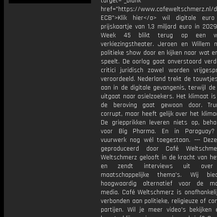
target="_blank"
href="https://www.cafeweltschmerz.nl/
ECB">Klik hier</a> wil digitale eur
prijskaartje van 1,3 miljard euro in 202
Week 45 blikt terug op een w
verkiezingstheater. Jeroen en Willem
politieke show door en kijken naar wat er
speelt. De oorlog gaat onverstoord verde
critici juridisch zowel worden vrijgesp
veroordeeld. Nederland trekt de touwtje
aan in de digitale gevangenis, terwijl d
uitgaat naar asielzoekers. Het klimaat is
de beroving gaat gewoon door. Trum
corrupt, maar heeft gelijk over het klima
De griepprikken leveren niets op, beha
voor Big Pharma. En in Paraguay?
vuurwerk nog wél toegestaan. --- Deze
geproduceerd door Café Weltschme
Weltschmerz gelooft in de kracht van he
en zendt interviews uit over 
maatschappelijke thema's. Wij bi
hoogwaardig alternatief voor de ma
media. Café Weltschmerz is onafhankelij
verbonden aan politieke, religieuze of c
partijen. Wil je meer video's bekijken