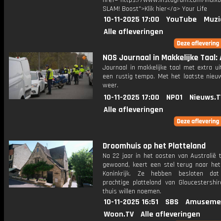
href="https://www.instagram.com/indixo
SLAM! Boost">Klik hier</a> Your Life
10-11-2025 17:00
YouTube
Muzi
Alle afleveringen
NOS Journaal in Makkelijke Taal: 
Journaal in makkelijke taal met extra ui
een rustig tempo. Met het laatste nieu
weer.
10-11-2025 17:00
NPO1
Nieuws.T
Alle afleveringen
Droomhuis op het Platteland
Na 22 jaar in het oosten van Australië 
gewoond, keert een stel terug naar het
Koninkrijk. Ze hebben besloten da
prachtige platteland van Gloucestershi
thuis willen noemen.
10-11-2025 16:51
SBS
Amuseme
Woon.TV
Alle afleveringen