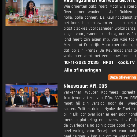
Keuringsdienst van waarde: Afl. 
Wie groenten bakt, roert. Maar wie roerb
Over komen waaien uit Azië. Bakken in
holle, bolle pannen. De Keuringsdienst 
het koelschap en kwam er alleen niet ui
plastic zakjes voorgesneden wokgroente 
zakjes voorgesneden roerbakgroente. En 
land heeft zijn eigen mix. Van Azië tot a
Mexico tot Frankrijk. Maar roerbakken, 
dat op zijn Frans? De Keuringsdienst z
wokken en komt met een nieuw fornuis t
10-11-2025 21:35
NPO1
Kook.TV
Alle afleveringen
Nieuwsuur: Afl. 305
Verkenner Wouter Koolmees spreek
fractievoorzitters van CDA, VVD en D6
moet hij zijn verslag naar de Twee
sturen. Politiek duider Nynke de Zoeten
bij. * Elk jaar overlijden er een paar hon
mensen plotseling en onverwacht. Ond
de overledene na zo'n plotse dood komt
heel weinig voor. Terwijl het voor nab
heel belangrijk kan zijn om te weten of