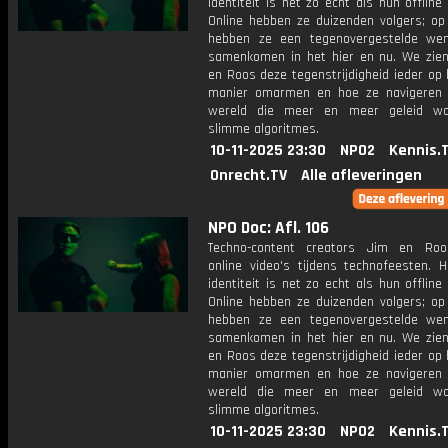
identiteit is net zo echt als hun offline i
Online hebben ze duizenden volgers; op
hebben ze een tegenovergestelde wen
samenkomen in het hier en nu. We zie
en Roos deze tegenstrijdigheid ieder op
manier omarmen en hoe ze navigeren
wereld die meer en meer geleid wo
slimme algoritmes.
10-11-2025 23:30
NPO2
Kennis.
Onrecht.TV
Alle afleveringen
NPO Doc: Afl. 106
Techno-content creators Jim en Ro
online video's tijdens technofeesten. H
identiteit is net zo echt als hun offline i
Online hebben ze duizenden volgers; op
hebben ze een tegenovergestelde wen
samenkomen in het hier en nu. We zie
en Roos deze tegenstrijdigheid ieder op
manier omarmen en hoe ze navigeren
wereld die meer en meer geleid wo
slimme algoritmes.
10-11-2025 23:30
NPO2
Kennis.