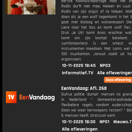
eerste Klokhuisreportage naar het 
Rodîn durft niet mee. Heleen en Luuk
Rodîn van zijn angst af te helpen. Wa
doen als je een wolf tegenkomt in het b
gaat met bioloog en wolvenexpert Die
Liere naar het bos en komt wolf Ties 
Druk Je Uit! komt Anas erachter wat
komt om zijn loontje' betekent
symfonieorkest is een orkest w
instrumenten meedoen. Met soms wel
100 muzikanten. Janouk zoekt uit h
organiseert.
10-11-2025 18:45
NPO3
Informatief.TV
Alle afleveringe
EenVandaag: Afl. 268
Duitse politie 'dumpt' mensen na grens
in Nederland * Gemeenteraadslede
flexibelere regels rondom ouderschap
Gaan we weer kernwapens testen? * Bijn
6 mensen heeft stressvol werk
10-11-2025 18:30
NPO1
Nieuws.
Alle afleveringen