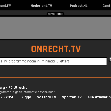
land.FM
Nederland.TV
Podcast.NL
Cont
ONRECHT.TV
urg - FC Utrecht
ogramma is geen informatie beschikbaar
025 23:45
Ziggo
Voetbal.TV
Sporten.TV
Alle afleveri