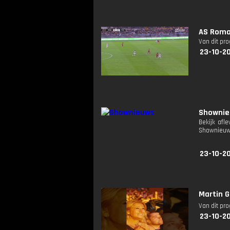
AS Roma 
Van dit pr
23-10-2
Showni
Bekijk afl
Shownieuw
23-10-20
Martin G
Van dit pr
23-10-20