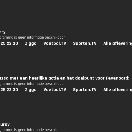
ery
ogramma is geen informatie beschikbaar
025 22:30
Ziggo
Voetbal.TV
Sporten.TV
Alle afleveri
ssa met een heerlijke actie en het doelpunt voor Feyenoord!
ogramma is geen informatie beschikbaar
025 22:30
Ziggo
Voetbal.TV
Sporten.TV
Alle afleveri
Suray
ogramma is geen informatie beschikbaar