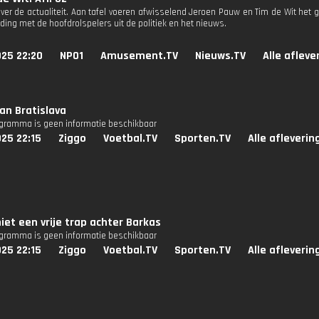
ver de actualiteit. Aan tafel voeren afwisselend Jeroen Pauw en Tim de Wit het g
ding met de hoofdrolspelers uit de politiek en het nieuws.
025 22:20
NPO1
Amusement.TV
Nieuws.TV
Alle afleve
van Bratislava
ogramma is geen informatie beschikbaar
25 22:15
Ziggo
Voetbal.TV
Sporten.TV
Alle afleverin
hiet een vrije trap achter Barkas
ogramma is geen informatie beschikbaar
25 22:15
Ziggo
Voetbal.TV
Sporten.TV
Alle afleverin