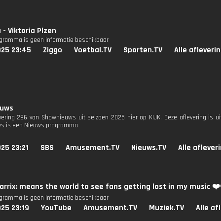
- Viktoria Plzen
ogramma is geen informatie beschikbaar
025 23:45
Ziggo
Voetbal.TV
Sporten.TV
Alle afleveri
euws
evering 296 van Shownieuws uit seizoen 2025 hier op KIJK. Deze aflevering is u
s is een Nieuws programma
25 23:21
SBS
Amusement.TV
Nieuws.TV
Alle aflever
arrix: means the world to see fans getting lost in my music ❤️
ogramma is geen informatie beschikbaar
25 23:19
YouTube
Amusement.TV
Muziek.TV
Alle af