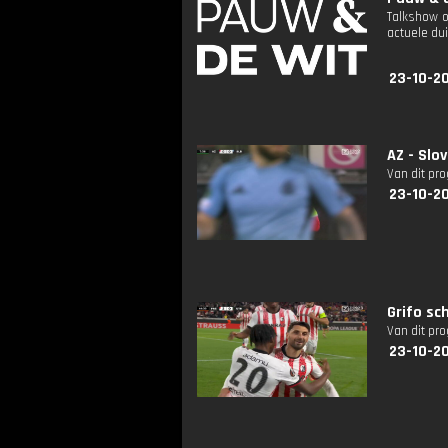
Talkshow o
actuele dui
23-10-2
AZ - Slo
Van dit pr
23-10-20
Grifo sc
Van dit pr
23-10-20