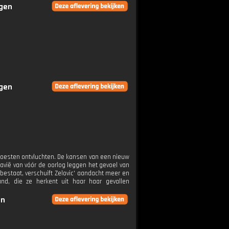
ngen
ngen
o moesten ontvluchten. De kansen van een nieuw
lavië van vóór de oorlog leggen het gevoel van
bestaat, verschuift Zelovic' aandacht meer en
nd, die ze herkent uit haar haar gevallen
en