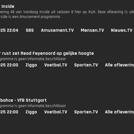
 Inside
evering 49 van Vandaag Inside uit seizoen 8 hier op KIJK. Deze aflevering is u
nside is een Amusement programma
025 22:04
SBS
Amusement.TV
Mensen.TV
Nieuws.TV
r rust zet Read Feyenoord op gelijke hoogte
ogramma is geen informatie beschikbaar
025 22:00
Ziggo
Voetbal.TV
Sporten.TV
Alle afleveri
bahce - VfB Stuttgart
ogramma is geen informatie beschikbaar
025 22:00
Ziggo
Voetbal.TV
Sporten.TV
Alle afleveri