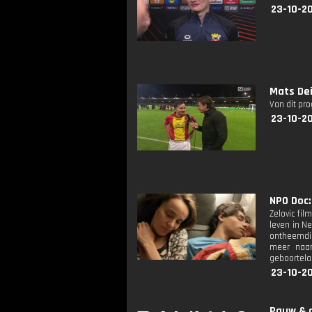
23-10-2
Mats Dei
Van dit pr
23-10-2
NPO Doc:
Zelovic fil
leven in N
ontheemdin
meer naar
geboortela
23-10-2
Pauw & d