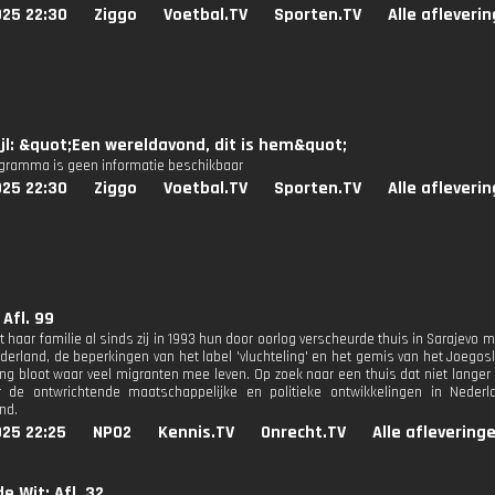
025 22:30
Ziggo
Voetbal.TV
Sporten.TV
Alle afleveri
jl: &quot;Een wereldavond, dit is hem&quot;
ogramma is geen informatie beschikbaar
025 22:30
Ziggo
Voetbal.TV
Sporten.TV
Alle afleveri
 Afl. 99
mt haar familie al sinds zij in 1993 hun door oorlog verscheurde thuis in Sarajev
ederland, de beperkingen van het label 'vluchteling' en het gemis van het Joegos
g bloot waar veel migranten mee leven. Op zoek naar een thuis dat niet langer 
 de ontwrichtende maatschappelijke en politieke ontwikkelingen in Nederla
nd.
025 22:25
NPO2
Kennis.TV
Onrecht.TV
Alle aflevering
e Wit: Afl. 32