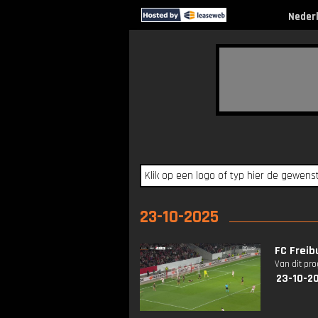
Neder
23-10-2025
FC Freib
Van dit pr
23-10-2