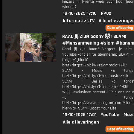
kiezers in Twente weer voor haar haar 
winnen?
19-10-2025 17:10
NPO2
Informatief.TV
Alle afleveringe
RAAD jij ZIJN baan? 🤯 | SLAM!
#Mensenmening #slam #banen
Raad jij zijn baan? Vergeet je nie
YouTube-kanalen te abonneren: SLAM! –
target="_blank"
href="https://bit.ly/YTslamradio">Klik
SLAM! – Music <a target="_
href="https://bit.ly/YTslammusic">Klik
SLAM! – Series <a target="
href="https://bit.ly/YTslamseries">Klik
Wil jij exclusieve content? Volg ons op 
<a target="_bl
href="https://www.instagram.com/slamoff
hier</a> SLAM! Boost Your Life
19-10-2025 17:01
YouTube
Muzi
Alle afleveringen