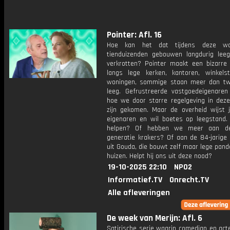
Pointer: Afl. 16
Hoe kan het dat tijdens deze wo
tienduizenden gebouwen langdurig lee
verkrotten? Pointer maakt een bizarre
langs lege kerken, kantoren, winkels
woningen, sommige staan meer dan twi
leeg. Gefrustreerde vastgoedeigenaren 
hoe we door starre regelgeving in dez
zijn gekomen. Maar de overheid wijst j
eigenaren en wil boetes op leegstand.
helpen? Of hebben we meer aan d
generatie krakers? Of aan de 84-jarige
uit Gouda, die bouwt zelf maar lege pan
huizen. Helpt hij ons uit deze nood?
19-10-2025 22:10
NPO2
Informatief.TV
Onrecht.TV
Alle afleveringen
De week van Merijn: Afl. 6
Satirische serie waarin comedian en act