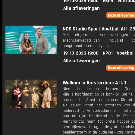
19-10-2025 19:00
ESPN
Voetbal
Alle afleveringen
NOS Studio Sport Voetbal: Afl. 2
Met uitgebreide samenvattingen 
eredivisiewedstrijden. Inclusief do
hoogtepunten en analyses.
19-10-2025 19:00
NPO1
Voetbal
Alle afleveringen
Welkom in Amsterdam: Afl. 1
Niemand minder dan de beroemde Remb
Rijn is hoofdgast op de bank bij Dorine. 
ons door het Amsterdam van de 13e tot 
17e eeuw: vanaf het ontstaan van d
nederzetting Amstelredamme in het mo
aan de rijke hoofdstad in de 17e e
Rembrandts roem tot grote hoogte s
hem kijken we terug op de grote stadsbr
beeldenstorm in de oude kerk van Amst