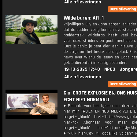
Alle afleveringen
Wilde buren: Afl. 1
Vrijwilligers Elly en John zorgen er ieder
dat de padden veilig kunnen oversteken 
paddentrek. Wildebras heeft veel be
voor deze strijders en gaat meehelpen. 
'Dus je denkt je bent dier' een nieuwe u
de strijd om het beste dierengeluid. Er i
news over Wishu de leeuw en Gabs gee
gekke dierentori in zestig seconden.
19-10-2025 17:40
NPO3
Jonger
Alle afleveringen
Gio: GROTE EXPLOSIE BIJ ONS HUIS!
ECHT NIET NORMAAL!
♦ Bedankt voor het kijken naar deze vid
hier mijn TRUIEN EN NOG MEER VETTE D
target="_blank" href="http://www.gioxl.
hier</a> Abonneer voor meer ple
target="_blank" href="http://bit.ly/Ab
♦">Klik hier</a> Mij dagelijks volgen?