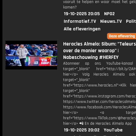
vooruit te helpen en waar moet het gel
komen?
19-10-2025 20:05
NPO2
Informatief.TV
Nieuws.TV
Poli
Alle afleveringen
Heracles Almelo: Sibum: "Teleurs
over de manier waarop" |
Nabeschouwing #HERFEY
Abonneer op ons YouTube-kanaal
target="_blank" href="http://bit.ly/2AM
hier</a> Volg Heracles Almelo oo
target="_blank"
href="https://www.heracles.nl">Klik hi
target="_blank"
href="https://www.instagram.com/herac
https://www.twitter.com/heraclesalmelo
https://www.facebook.com/HeraclesAlmel
hier</a> <a target="_
href="https://www.TikTok.com/@heracles
hier</a> 📲 En de Heracles Almelo App
19-10-2025 20:02
YouTube