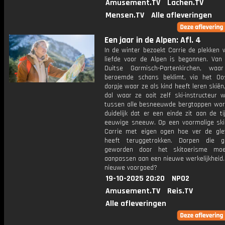
Amusement.TV
Lachen.TV
Mensen.TV
Alle afleveringen
Een jaar in de Alpen: Afl. 4
In de winter bezoekt Carrie de plekken 
liefde voor de Alpen is begonnen. Van 
Duitse Garmisch-Partenkirchen, wa
beroemde schans beklimt, via het Oos
dorpje waar ze als kind heeft leren skiën
dal waar ze ooit zelf ski-instructeur 
tussen alle besneeuwde bergtoppen word
duidelijk dat er een einde zit aan de t
eeuwige sneeuw. Op een voormalige skip
Carrie met eigen ogen hoe ver de glet
heeft teruggetrokken. Dorpen die g
geworden door het skitoerisme moe
aanpassen aan een nieuwe werkelijkheid. 
nieuwe voorgoed?
19-10-2025 20:20
NPO2
Amusement.TV
Reis.TV
Alle afleveringen