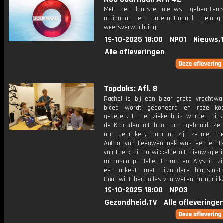
Met het laatste nieuws, gebeurteni
nationaal en internationaal bela
weersverwachting.
19-10-2025 18:00
NPO1
Nieuws.
Alle afleveringen
Topdoks: Afl. 8
Rachel is bij een bizar grote vrachtw
bloed wordt gedoneerd en roze ko
gegeten. In het ziekenhuis worden bij 
de K-draden uit haar arm gehaald. Ze
arm gebroken, maar nu zijn ze niet me
Antoni van Leeuwenhoek was een echt
van toen: hij ontwikkelde uit nieuwsgier
microscoop. Jelle, Emma en Alyshia z
een orkest, met bijzondere blaasinst
Daar wil Elbert alles van weten natuurlijk.
19-10-2025 18:00
NPO3
Gezondheid.TV
Alle afleveringe