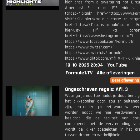
highlights from a sweltering hot Circu
Americas! For more F1® videos, v
target="_blank" href="https://www.For
Visit">Klik hier</a> our store: <a targe
href="https://f1store.formula1.com/ Fol
hier</a> F1®: <a target="_
href="https://www.instagram.com/F1
https://www.facebook.com/Formula1/
https://www.twitter.com/F1
https://www.twitch.tv/formula1
https://www.tiktok.com/@f1 #F1">Klik hi
19-10-2025 23:34
YouTube
Formule1.TV
Alle afleveringen
Ongeschreven regels: Afl. 3
Waar ga je naartoe nadat je dood bent g
het pikkedonker daar, zou er buitenaa
zijn, een andere planeet waar we we
worden nadat we hier verdwijnen?
beeldtaal die de realiteit van doc
combineert met de vervreemding van
wordt de kijker toegelaten in het gr
tussen droom en werkelijkheid.