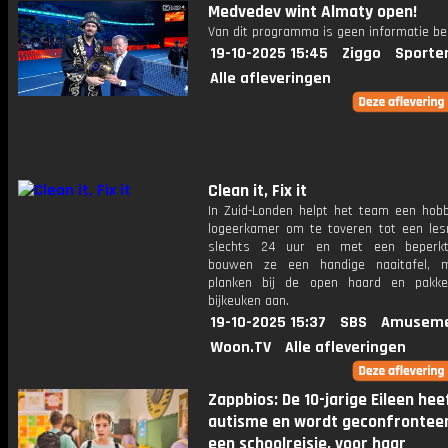
Medvedev wint Almaty open!
Van dit programma is geen informatie be
19-10-2025 15:45
Ziggo
Sporte
Alle afleveringen
Clean it, Fix it
In Zuid-Londen helpt het team een ​​hob
logeerkamer om te toveren tot een lesr
slechts 24 uur en met een beperkt
bouwen ze een handige naaitafel, 
planken bij de open haard en pakk
bijkeuken aan.
19-10-2025 15:37
SBS
Amuseme
Woon.TV
Alle afleveringen
Zappbios: De 10-jarige Eileen hee
autisme en wordt geconfrontee
een schoolreisje, voor haar