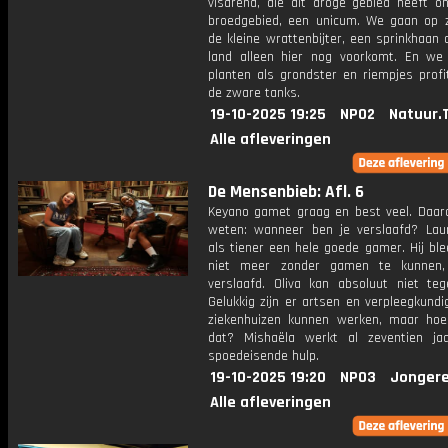
visarend, die dit droge gebied heeft on
broedgebied, een unicum. We gaan op 
de kleine wrattenbijter, een sprinkhaan 
land alleen hier nog voorkomt. En we
planten als grondster en riempjes profi
de zware tanks.
19-10-2025 19:25
NPO2
Natuur.
Alle afleveringen
De Mensenbieb: Afl. 6
Keyano gamet graag en best veel. Daaro
weten: wanneer ben je verslaafd? La
als tiener een hele goede gamer. Hij ble
niet meer zonder gamen te kunnen,
verslaafd. Oliva kan absoluut niet teg
Gelukkig zijn er artsen en verpleegkundi
ziekenhuizen kunnen werken, maar ho
dat? Mishaëla werkt al zeventien j
spoedeisende hulp.
19-10-2025 19:20
NPO3
Jongere
Alle afleveringen