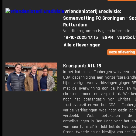
Vriendenloterij Eredivisie:
Samenvatting FC Groningen - Sp
Rotterdam
Van dit programma is geen informatie be
19-10-2025 17:15
ESPN
Voetbal.
Alle afleveringen
Kruispunt: Afl. 18
In het katholieke Tubbergen was een st
CDA decennialang een vanzelfsprekendh
bij de vorige twee verkiezingen gingen 
met de overwinning aan de haal en 
christendemocraten verpletterd. We ke
naar het boerengezin van Christel Lu
fractievoorzitter van het CDA in Tubberg
vorige verkiezingen was haar gezin poli
verdeeld. Wat betekenen de 
ontwikkelingen in Den Haag voor het s
van haar familie? En lukt het de Twents
Steen, tweede op de kieslijst van het C