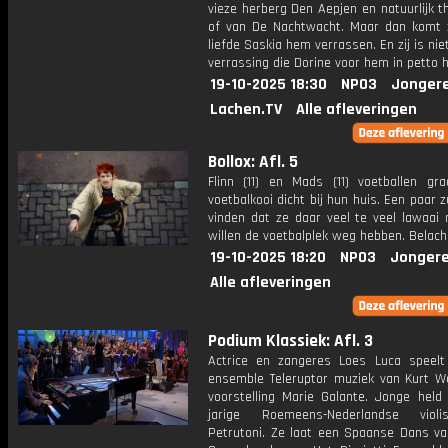
vieze herberg Den Aepjen en natuurlijk 
of van De Nachtwacht. Maar dan komt z
liefde Saskia hem verrassen. En zij is nie
verrassing die Dorine voor hem in petto h
19-10-2025 18:30
NPO3
Jonger
Lachen.TV
Alle afleveringen
Bollox: Afl. 5
Flinn (11) en Mads (11) voetballen gr
voetbalkooi dicht bij hun huis. Een paar 
vinden dat ze daar veel te veel lawaai
willen de voetbalplek weg hebben. Belache
19-10-2025 18:20
NPO3
Jongere
Alle afleveringen
Podium Klassiek: Afl. 3
Actrice en zangeres Loes Luca speel
ensemble Teleruptor muziek van Kurt Wei
voorstelling Marie Galante. Jonge held 
jarige Roemeens-Nederlandse violi
Petrutoni. Ze laat een Spaanse Dans va