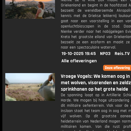
Nienke de la Rive Box maakt een r
Griekenland en begint in de hoofdstad A
bezoekt de wereldberoemde Akropoli
kennis met de Griekse lekkernij louko
gaat naar een voorstelling in een va
openluchtbioscopen in de stad. Daa
Nienke verder naar het nabijgelegen Evi
Kreta het grootste eiland van Griekenlan
bezoekt ze een ecofarm en maakt ze
naar een spectaculaire waterval.
19-10-2025 19:45
NPO3
Reis.TV
Alle afleveringen
Vroege Vogels: We komen oog in
met wolven, visarenden en zeld
sprinkhanen op het grote heide
De spanning loopt op in Artillerie Schi
Harde. We mogen bij hoge uitzondering 
dit militaire oefenterrein. Vlak voor de
inslaan staat het team oog in oog met m
vijf wolven. Op dit grootste aanee
heideterrein van Nederland mogen norma
militairen komen. Van die rust prof