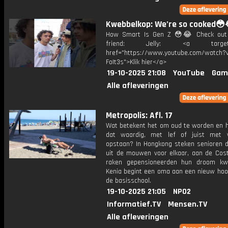
Kwebbelkop: We’re so cooked😳
How Smart Is Gen Z 😳😂 Check out
friend: Jelly: <a target="
href="https://www.youtube.com/watch?v
FoIt3s">Klik hier</a>
19-10-2025 21:08
YouTube
Gam
Alle afleveringen
Metropolis: Afl. 17
Wat betekent het om oud te worden en h
dat waardig, met lef of juist met 
opstaan? In Hongkong steken senioren 
uit de mouwen voor elkaar, aan de Cost
raken gepensioneerden hun droom kwi
Kenia begint een oma aan een nieuw hoo
de basisschool.
19-10-2025 21:05
NPO2
Informatief.TV
Mensen.TV
Alle afleveringen