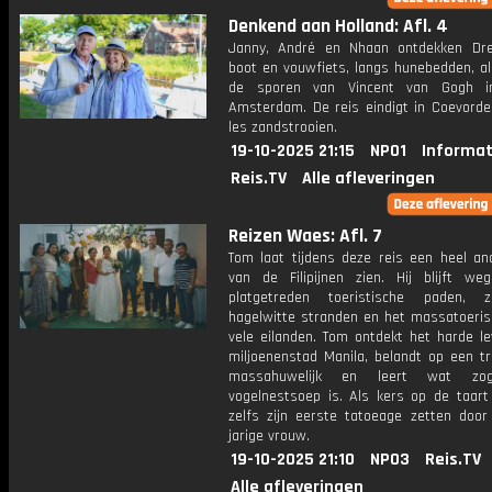
Denkend aan Holland: Afl. 4
Janny, André en Nhaan ontdekken Dr
boot en vouwfiets, langs hunebedden, al
de sporen van Vincent van Gogh i
Amsterdam. De reis eindigt in Coevorde
les zandstrooien.
19-10-2025 21:15
NPO1
Informat
Reis.TV
Alle afleveringen
Reizen Waes: Afl. 7
Tom laat tijdens deze reis een heel an
van de Filipijnen zien. Hij blijft w
platgetreden toeristische paden, 
hagelwitte stranden en het massatoeri
vele eilanden. Tom ontdekt het harde le
miljoenenstad Manila, belandt op een tr
massahuwelijk en leert wat zog
vogelnestsoep is. Als kers op de taart
zelfs zijn eerste tatoeage zetten door
jarige vrouw.
19-10-2025 21:10
NPO3
Reis.TV
Alle afleveringen