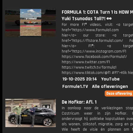
FORMULA 1: COTA Turn 1 Is HOW 
Yuki Tsunodas Tall?! 👀
For more F1® videos, visit: <a target
href="https://www.Formula1.com Vis
hier</a> our store: <a target=
href="https://f1store.formula1.com/ Fol
hier</a> F1®: <a target="_
href="https://www.instagram.com/F1
https://www.facebook.com/Formula1/
https://www.twitter.com/F1
https://www.twitch.tv/formula1
https://www.tiktok.com/@f1 #F1">Klik hi
19-10-2025 20:14
YouTube
Formule1.TV
Alle afleveringen
De Hofkar: Afl. 1
In aanloop naar de verkiezingen sta
Castricum weer in zijn Hofkar. 
ondervraagt hij politieke kopstukken ov
als wonen, stikstof, migratie, zorg en po
Wie heeft de visie én plannen om N