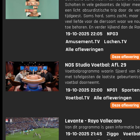
Scholten in vele gedaantes de kijker me
een licht absurdistische trip door de v
tijdgeest. Soms hard, soms zacht, maar 
veel liefde voor de diersoort waar we n
toe behoren. En verder kijkend dan de Ra
19-10-2025 22:05
NPO3
Amusement.TV
Lachen.TV
Alle afleveringen
NOS Studio Voetbal: Afl. 29
Voetbalprogramma waarin Sjoerd van 
met tafelgasten de laatste gebeurteniss
voetbal doorneemt.
19-10-2025 22:00
NPO1
Sporten
Voetbal.TV
Alle afleveringen
Levante - Rayo Vallecano
Van dit programma is geen informatie be
19-10-2025 21:45
Ziggo
Voetbal