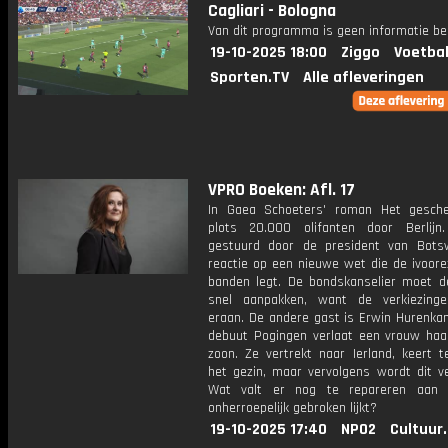
Cagliari - Bologna
Van dit programma is geen informatie be
19-10-2025 18:00
Ziggo
Voetbal
Sporten.TV
Alle afleveringen
VPRO Boeken: Afl. 17
In Gaea Schoeters' roman Het gesch
plots 20.000 olifanten door Berlijn
gestuurd door de president van Bots
reactie op een nieuwe wet die de ivoore
banden legt. De bondskanselier moet de
snel aanpakken, want de verkiezing
eraan. De andere gast is Erwin Hurenkam
debuut Pogingen verlaat een vrouw ha
zoon. Ze vertrekt naar Ierland, keert t
het gezin, maar vervolgens wordt dit v
Wat valt er nog te repareren aan 
onherroepelijk gebroken lijkt?
19-10-2025 17:40
NPO2
Cultuur