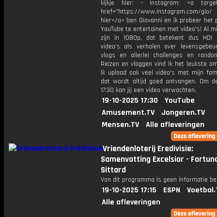
kijkje hier: - Instagram: <a target
href="https://www.instagram.com/gio/
hier</a> ben Giovanni en ik probeer het 
YouTube te entertainen met video's! Al mi
zijn in 1080p, dat betekent dus HD! 
video's als verhalen over levensgebeur
vlogs en allerlei challenges en rando
Reizen en vloggen vind ik het leukste o
Ik upload ook veel video's met mijn fam
dat wordt altijd goed ontvangen. Om 
17:30 kan jij een video verwachten.
19-10-2025 17:30
YouTube
Amusement.TV
Jongeren.TV
Mensen.TV
Alle afleveringen
Vriendenloterij Eredivisie:
Samenvatting Excelsior - Fortun
Sittard
Van dit programma is geen informatie be
19-10-2025 17:15
ESPN
Voetbal.
Alle afleveringen