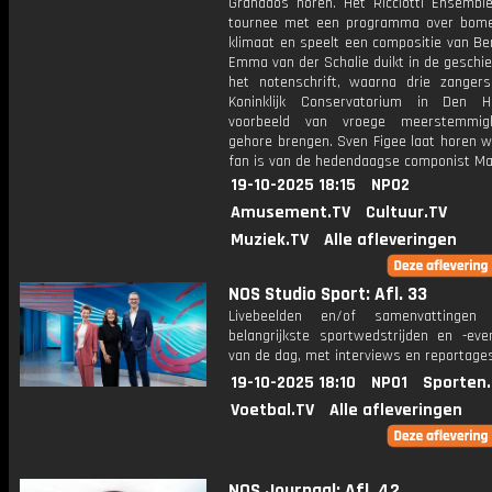
Granados horen. Het Ricciotti Ensembl
tournee met een programma over bom
klimaat en speelt een compositie van Be
Emma van der Schalie duikt in de geschi
het notenschrift, waarna drie zanger
Koninklijk Conservatorium in Den 
voorbeeld van vroege meerstemmig
gehore brengen. Sven Figee laat horen w
fan is van de hedendaagse componist Max
19-10-2025 18:15
NPO2
Amusement.TV
Cultuur.TV
Muziek.TV
Alle afleveringen
NOS Studio Sport: Afl. 33
Livebeelden en/of samenvattinge
belangrijkste sportwedstrijden en -ev
van de dag, met interviews en reportages
19-10-2025 18:10
NPO1
Sporten
Voetbal.TV
Alle afleveringen
NOS Journaal: Afl. 42