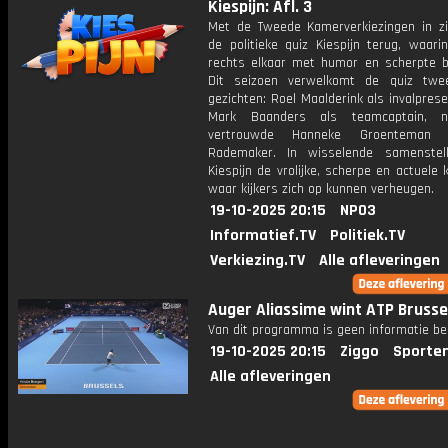
Kiespijn: Afl. 3
Met de Tweede Kamerverkiezingen in zi
de politieke quiz Kiespijn terug, waari
rechts elkaar met humor en scherpte be
Dit seizoen verwelkomt de quiz twe
gezichten: Roel Maalderink als invalpres
Mark Baanders als teamcaptain, 
vertrouwde Hanneke Groenteman 
Rademaker. In wisselende samenstelli
Kiespijn de vrolijke, scherpe en actuele 
waar kijkers zich op kunnen verheugen.
19-10-2025 20:15
NPO3
Informatief.TV
Politiek.TV
Verkiezing.TV
Alle afleveringen
Auger Aliassime wint ATP Brusse
Van dit programma is geen informatie be
19-10-2025 20:15
Ziggo
Sporte
Alle afleveringen