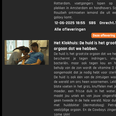
Rotterdam, voetgangers lopen op 
plekken in Amsterdam en handhavers 
Rouzbeh ontmoeten iemand die uit e
galaxy komt.
12-06-2025 18:55
SBS
Onrecht.
Alle afleveringen
Het Klokhuis: De huid is het groo
orgaan dat we hebben.
De huid is het grootste orgaan dat we h
beschermt je tegen indringers, vir
bacteriën, maar ook tegen kou en h
behulp van de zon wordt de vitamine D i
aangemaakt dat je nodig hebt voor sterk
De huid is ook één van de zintuigen w
de wereld om ons heen waarnemen. Lekk
blote voeten in het gras, knuffelen met j
moeder, een frisse duik in het water
maakt jou uniek en van jouw vingerafd
geen tweede in de hele wereld. Nizar du
met huiddokter (dermatoloog) Petr
veelzijdige orgaan. En de Cowboys zinge
some skin!