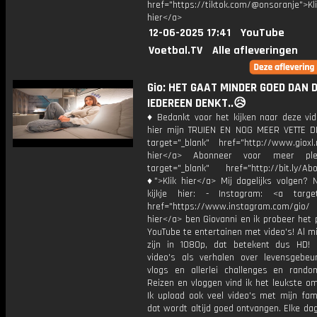
href="https://tiktok.com/@onsoranje">Kli
hier</a>
12-06-2025 17:41
YouTube
Voetbal.TV
Alle afleveringen
Gio: HET GAAT MINDER GOED DAN 
IEDEREEN DENKT..😥
♦ Bedankt voor het kijken naar deze vid
hier mijn TRUIEN EN NOG MEER VETTE D
target="_blank" href="http://www.gioxl.
hier</a> Abonneer voor meer ple
target="_blank" href="http://bit.ly/Ab
♦">Klik hier</a> Mij dagelijks volgen?
kijkje hier: - Instagram: <a target
href="https://www.instagram.com/gio/
hier</a> ben Giovanni en ik probeer het 
YouTube te entertainen met video's! Al mi
zijn in 1080p, dat betekent dus HD! 
video's als verhalen over levensgebeur
vlogs en allerlei challenges en rando
Reizen en vloggen vind ik het leukste o
Ik upload ook veel video's met mijn fam
dat wordt altijd goed ontvangen. Elke da