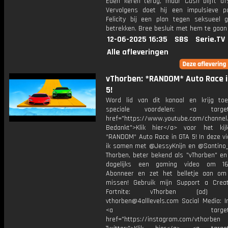
Eden keren terug, maar Cash blijft afst
Vervolgens doet hij een impulsieve 
Felicity bij een plan tegen seksueel 
betrekken. Bree besluit met hem te gaan
12-06-2025 16:35
SBS
Serie.TV
Alle afleveringen
vThorben: *RANDOM* Auto Race i
5!
Word lid van dit kanaal en krijg to
speciale voordelen: <a target=
href="https://www.youtube.com/channel
Bedankt">Klik hier</a> voor het ki
*RANDOM* Auto Race in GTA 5! In deze vi
ik samen met @JessyKnijn en @Santino_Y
Thorben, beter bekend als "vThorben" en
dagelijks een gaming video om 16
Abonneer en zet het belletje aan om
missen! Gebruik mijn Support a Crea
Fortnite: vThorben (ad) Bu
vthorben@4alllevels.com Social Media: I
<a target="_bl
href="https://instagram.com/vthorben