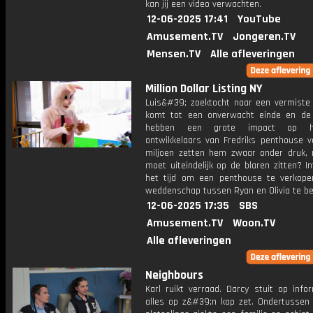
kan jij een video verwachten.
12-06-2025 17:41
YouTube
Amusement.TV
Jongeren.TV
Mensen.TV
Alle afleveringen
Million Dollar Listing NY
Luis&#39; zoektocht naar een vermiste
komt tot een onverwacht einde en de
hebben een grote impact op 
ontwikkelaars van Fredriks penthouse v
miljoen zetten hem zwaar onder druk,
moet uiteindelijk op de blaren zitten? I
het tijd om een ​​penthouse te verkop
weddenschap tussen Ryan en Olivia te be
12-06-2025 17:35
SBS
Amusement.TV
Woon.TV
Alle afleveringen
Neighbours
Karl ruikt verraad. Darcy stuit op info
alles op z&#39;n kop zet. Ondertussen 