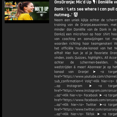
OnsOranje: Mic'd Up 🎙 | Daniëlle 
Donk | ‘Lets see where I can pull 
nutmeg..’ 👹
Neem een uniek kijkje achter de scherm
training van de OranjeLeeuwinnen, me
minder dan Daniëlle van de Donk in de 
Dankzij een microfoon op haar shirt hoor
van coaching en aanwijzingen tot mo
woorden richting haar teamgenoten! 
het officiële Youtube-kanaal van het N
elftal! Hier kun je al je favoriete Ora
vinden, zoals Quizzes, highlights, All Acce
achter de schermen-beelden, his
wedstrijden & meer! Abonneer je op he
kanaal van Oranje! ➤ <a target=
href="https://www.youtube.com/chann
sub_confirmation=1 Volg">Klik hier</a> 
...op Instagram ➤ <a target="
href="https://www.instagram.com/onsor
...op">Klik hier</a> Facebook ➤ <a targe
href="https://www.facebook.com/onsora
...op">Klik hier</a> Twitter ➤<a target
href="https://www.twitter.com/onsoranj
...op">Klik hier</a> TikTok ➤ <a target