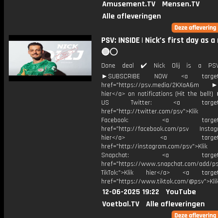
Amusement.TV
Mensen.TV
Alle afleveringen
PSV: INSIDE | Nick’s first day as 
🔴⚪️
Done deal ✔️ Nick Olij is a PSV
►SUBSCRIBE NOW <a target="
href="https://psv.media/2KXaA6m ►T
hier</a> on notifications (Hit the bell
US Twitter: <a target="_
href="http://twitter.com/psv">Klik
Facebook: <a target="_
href="http://facebook.com/psv Instagr
hier</a> <a target="_
href="http://instagram.com/psv">Klik
Snapchat: <a target="_
href="https://www.snapchat.com/add/p
TikTok:">Klik hier</a> <a target=
href="https://www.tiktok.com/@psv">Klik
12-06-2025 19:22
YouTube
Voetbal.TV
Alle afleveringen