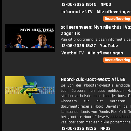
12-06-2025 18:45
NPO3
Informatief.TV
Alle afleveringe
scHeerenveen: Myn nije thús | Vas
Zagaritis
Van dit programma is geen informatie be
12-06-2025 18:37
YouTube
Voetbal.TV
Alle afleveringen
Noord-Zuid-Oost-West: Afl. 68
De Van der Klooster-dynastie eindigde
toen Duitsers hun boot opbliezen. 
station verhuisde naar Neeltje Jans. 
Kloosters zijn niet vergeten
documentaireserie Nooit Geweten: de 
kunstenaar Louis van Roode. Fier Yn It Ru
het grootste Noord-Friese Waddeneiland.
veel toeristen met een dikke portemonne
12-06-2025 18:35
NPO2