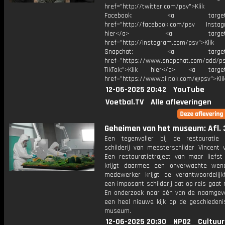
href="http://twitter.com/psv">Klik
Facebook: <a target="_
href="http://facebook.com/psv Instagr
hier</a> <a target="_
href="http://instagram.com/psv">Klik
Snapchat: <a target="_
href="https://www.snapchat.com/add/p
TikTok:">Klik hier</a> <a target=
href="https://www.tiktok.com/@psv">Klik
12-06-2025 20:42
YouTube
Voetbal.TV
Alle afleveringen
Geheimen van het museum: Afl. 
Een tegenvaller bij de restauratie
schilderij van meesterschilder Vincent 
Een restauratietraject van maar liefst 
krijgt daarmee een onverwachte wen
medewerker krijgt de verantwoordelijk
een imposant schilderij dat op reis gaat 
En onderzoek naar één van de naamgeve
een heel nieuwe kijk op de geschiedeni
museum.
12-06-2025 20:30
NPO2
Cultuur