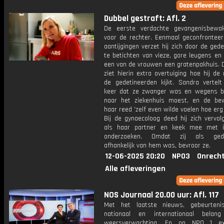
Dubbel gestraft: Afl. 2
De eerste verdachte gevangenisbewa
voor de rechter. Eenmaal geconfrontee
aantijgingen verzet hij zich door de ged
te betichten van vieze, gore leugens en
een van de vrouwen een gratenpakhuis. D
ziet hierin extra overtuiging hoe hij d
de gedetineerden kijkt. Sandra vertelt
keer dat ze zwanger was en wegens b
naar het ziekenhuis moest, en de be
haar reed 'zelf even wilde voelen hoe erg
Bij de gynaecoloog deed hij zich vervol
als haar partner en keek mee met i
onderzoeken. Omdat zij als gede
afhankelijk van hem was, bevroor ze.
12-06-2025 20:20
NPO3
Onrecht
Alle afleveringen
NOS Journaal 20.00 uur: Afl. 117
Met het laatste nieuws, gebeurteni
nationaal en internationaal bela
weersverwachting. En op NPO 1 e