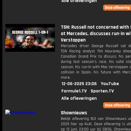
Alle afleveringen
TSN: Russell not concerned with
at Mercedes, discusses run-in wi
Verstappen
Mercedes driver George Russell sat 
TSN Racing analyst Tim Hauraney ahe
Canadian Grand Prix to discuss his pe
during last season's race, his solid st
season, his run-in with Max Verstappen a
collision in Spain, his future with Mer
more.
12-06-2025 23:06
YouTube
Formule1.TV
Sporten.TV
Alle afleveringen
Shownieuws
Bekijk aflevering 163 van Shownieuws ui
2025 hier op KIJK. Deze aflevering is u
op 12 juni, 23:00 uur bij SBS6. Shownie