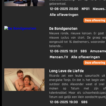
gebarentaal.
12-06-2025 20:00
NPO1
Nieuws.
Alle afleveringen
De Bondgenoten
Nieuwe ronde, nieuwe kansen. Er gaat
nieuwe cyclus van start. De groep w
aangevuld tot 16 deelnemers, waaronder
bekende...
12-06-2025 19:31
SBS
Amuseme
Mensen.TV
Alle afleveringen
Lang Leve de Liefde
Ricardo zet een leuke speurtocht ui
energieke Tanja. En dat is het begin van
outdoor date. Alexander weet al snel 
maken op Tatum met zijn afge
talenknobbel. Maar als schoonheidsspeci
Tatum ook gelijk een klein aandachtspuntj
12-06-2025 19:30
SBS