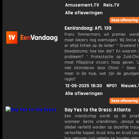
Amusement.TV
Reis.TV
Alle afleveringen
EenVandaag: Afl. 139
Frans Timmermans wil premier word
moet kiezers nog overtuigen: 'Bij linkse p
er altijd kritiek op de leider' * Groeiend 
bloedplasma: hoe kan dat? En waarom i
probleem? * Protestactie op Zuid-Ch
moet Filippijnse vissers hoop geven: '
niet intimideren door China' * Geen 
meer in De Kuip, wat zijn de gevolge
regio?
12-06-2025 18:30
NPO1
Nieuws.
Alle afleveringen
Say Yes to the Dress: Atlanta
Een vriendschap wordt op de proef
wanneer beste vriendinnen, Jenaya en
allebei verliefd worden op dezelfde trou
verloofde koppel, bruid Amy en bruid Lex
hun gekozen jurk geheim te houden voor