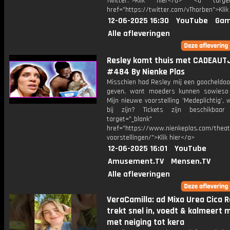
Twitter:">Klik hier</a> <a target=
href="https://twitter.com/vThorben">Klik
12-06-2025 16:30
YouTube
Gam
Alle afleveringen
Resley komt thuis met CADEAUTJ
#484 By Nienke Plas
Misschien had Resley mij een goocheldo
geven, want moeders kunnen sowieso 
Mijn nieuwe voorstelling 'Medeplichtig', w
bij zijn? Tickets zijn beschikbaar
target="_blank"
href="https://www.nienkeplas.com/theat
voorstellingen/">Klik hier</a>
12-06-2025 16:01
YouTube
Amusement.TV
Mensen.TV
Alle afleveringen
VeraCamilla: ad Mixa Urea Cica R
trekt snel in, voedt & kalmeert m
met neiging tot kera