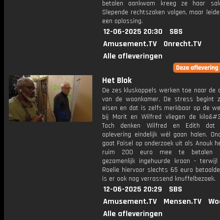
betalen aankwam kreeg ze haar sala
Slepende rechtszaken volgen, maar leide
een oplossing.
12-06-2025 20:30
SBS
Amusement.TV
Onrecht.TV
Alle afleveringen
Het Blok
De zes kluskoppels werken toe naar de o
van de woonkamer. De stress begint zi
eisen en dat is zelfs merkbaar op de we
bij Marit en Wilfred vliegen de kilo&#3
Toch denken Wilfred en Edith dat
oplevering eindelijk wél gaan halen. On
gaat Faisel op onderzoek uit als Anouk 
ruim 200 euro mee te betalen 
gezamenlijk ingehuurde kraan - terwijl
Roelie hiervoor slechts 65 euro betaald
is er ook nog verrassend knuffelbezoek.
12-06-2025 20:29
SBS
Amusement.TV
Mensen.TV
Wo
Alle afleveringen