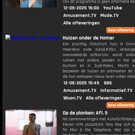
Van dit programma is geen informatie be
12-06-2025 16:00
YouTube
Amusement.TV
Mode.TV
Alle afleveringen
Huizen onder de Hamer
Een prachtig, historisch huis in Corn
meerdere oude auto&#39;s verborg
overwoekerde achtertuin, wordt onlin
samen met andere panden in het gr
Durham en in Zuid-Wales. Martin e
bezoeken de huizen en ontmoeten de 
die hun aankopen nieuw leven willen inbl
12-06-2025 15:45
SBS
Amusement.TV
Informatief.TV
Woon.TV
Alle afleveringen
Op de planken: Afl. 5
Na samenwerkingen met Asko|Schönber
Eleven richt jazzpianist Tony Roe zich op
Tin Men & the Telephone. Met zijn so