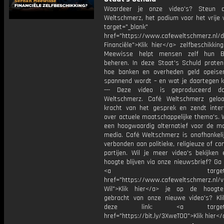
Waardeer je onze video's? Steun 
Weltschmerz, het podium voor het vrije 
target="_blank"
href="https://www.cafeweltschmerz.nl/
Financiële">Klik hier</a> zelfbeschikki
Meewisse helpt mensen zelf hun Bi
beheren. In deze Staat's Schuld prate
hoe banken en overheden geld opeise
spannend wordt – en wat je daartegen k
--- Deze video is geproduceerd d
Weltschmerz. Café Weltschmerz gelo
kracht van het gesprek en zendt inter
over actuele maatschappelijke thema's. 
een hoogwaardig alternatief voor de m
media. Café Weltschmerz is onafhankelij
verbonden aan politieke, religieuze of c
partijen. Wil je meer video's bekijken
hoogte blijven via onze nieuwsbrief? Ga
<a target="_bl
href="https://www.cafeweltschmerz.nl/v
Wil">Klik hier</a> je op de hoogt
gebracht van onze nieuwe video's? Kl
deze link: <a target="_
href="https://bit.ly/3XweTO0">Klik hier</