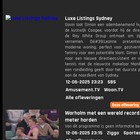
Luxe Listings Sydney
Gavin laat Simon een adembenemend hui
de kustwijk Coogee, voordat hij de dire
de Ray White Group ontmoet om zij
vernemen. D&#39;Leanne present
moderne woning, perfect voor gastver
Tammy voor een potentiële klant. Simon 
naar een nieuwe directieassistent en
kennis met de nieuwste makelaar Monik
een rondleiding geeft door het duurste 
aan de noordkant van Sydney.
12-06-2025 23:23
SBS
Amusement.TV
Woon.TV
Alle afleveringen
Warholm met een wereld record
meter horden
Van dit programma is geen informatie be
12-06-2025 23:15
Ziggo
Sporte