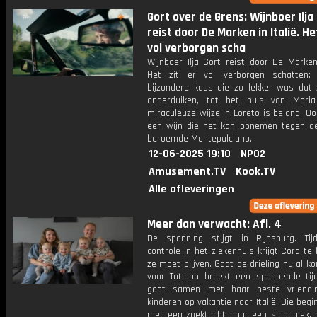
Gort over de Grens: Wijnboer Ilja
reist door De Marken in Italië. He
vol verborgen scha
Wijnboer Ilja Gort reist door De Marken 
Het zit er vol verborgen schatten:
bijzondere kaas die zo lekker was dat 
onderduiken, tot het huis van Mari
miraculeuze wijze in Loreto is beland. Ook
een wijn die het kan opnemen tegen d
beroemde Montepulciano.
12-06-2025 19:10
NPO2
Amusement.TV
Kook.TV
Alle afleveringen
Meer dan verwacht: Afl. 4
De spanning stijgt in Rijnsburg. Ti
controle in het ziekenhuis krijgt Cora te
ze moet blijven. Gaat de drieling nu al 
voor Tatiana breekt een spannende tij
gaat samen met haar beste vriendin
kinderen op vakantie naar Italië. Die beg
met een zoektocht naar een slaapplek, 