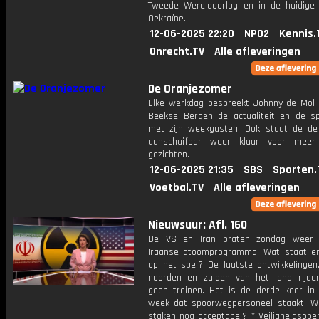
Tweede Wereldoorlog en in de huidige 
Oekraïne.
12-06-2025 22:20
NPO2
Kennis.
Onrecht.TV
Alle afleveringen
De Oranjezomer
Elke werkdag bespreekt Johnny de Mol 
Beekse Bergen de actualiteit en de s
met zijn weekgasten. Ook staat de de 
aanschuifbar weer klaar voor meer
gezichten.
12-06-2025 21:35
SBS
Sporten.
Voetbal.TV
Alle afleveringen
Nieuwsuur: Afl. 160
De VS en Iran praten zondag weer 
Iraanse atoomprogramma. Wat staat er
op het spel? De laatste ontwikkelingen.
noorden en zuiden van het land rijd
geen treinen. Het is de derde keer in
week dat spoorwegpersoneel staakt. W
staken nog acceptabel? * Veiligheidsope