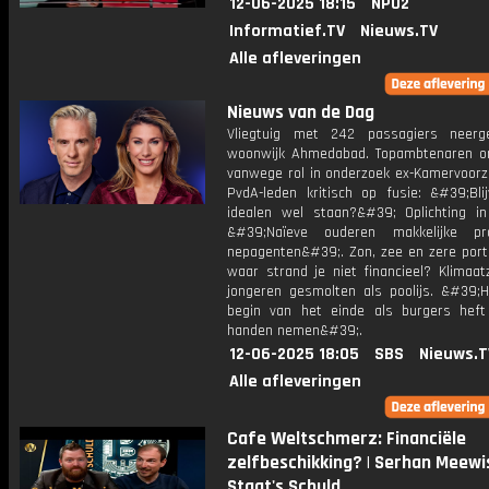
12-06-2025 18:15
NPO2
Informatief.TV
Nieuws.TV
Alle afleveringen
Nieuws van de Dag
Vliegtuig met 242 passagiers neerg
woonwijk Ahmedabad. Topambtenaren o
vanwege rol in onderzoek ex-Kamervoorzi
PvdA-leden kritisch op fusie: &#39;Bli
idealen wel staan?&#39; Oplichting in
&#39;Naïeve ouderen makkelijke pr
nepagenten&#39;. Zon, zee en zere por
waar strand je niet financieel? Klimaat
jongeren gesmolten als poolijs. &#39;H
begin van het einde als burgers heft
handen nemen&#39;.
12-06-2025 18:05
SBS
Nieuws.T
Alle afleveringen
Cafe Weltschmerz: Financiële
zelfbeschikking? | Serhan Meewis
Staat's Schuld