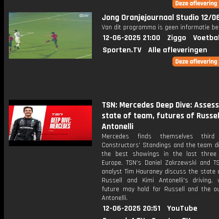
Jong Oranjejournaal Studio 12/0
Van dit programma is geen informatie be
12-06-2025 21:00
Ziggo
Voetba
Sporten.TV
Alle afleveringen
TSN: Mercedes Deep Dive: Assess
state of team, futures of Russel
Antonelli
Mercedes finds themselves thir
Constructors' Standings and the team di
the best showings in the last three
Europe. TSN's Daniel Zakrzewski and T
analyst Tim Hauraney discuss the state 
Russell and Kimi Antonelli's driving,
future may hold for Russell and the ou
Antonelli.
12-06-2025 20:51
YouTube