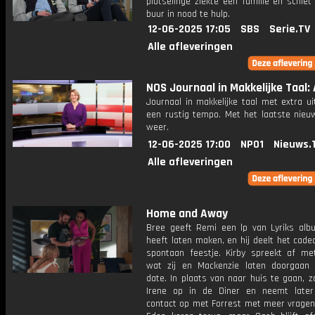
plotselinge ziekte een familie en schiet
buur in nood te hulp.
12-06-2025 17:05
SBS
Serie.TV
Alle afleveringen
NOS Journaal in Makkelijke Taal: A
Journaal in makkelijke taal met extra ui
een rustig tempo. Met het laatste nieu
weer.
12-06-2025 17:00
NPO1
Nieuws.
Alle afleveringen
Home and Away
Bree geeft Remi een lp van Lyriks alb
heeft laten maken, en hij deelt het cad
spontaan feestje. Kirby spreekt af met
wat zij en Mackenzie laten doorgaan
date. In plaats van naar huis te gaan, z
Irene op in de Diner en neemt late
contact op met Forrest met meer vragen