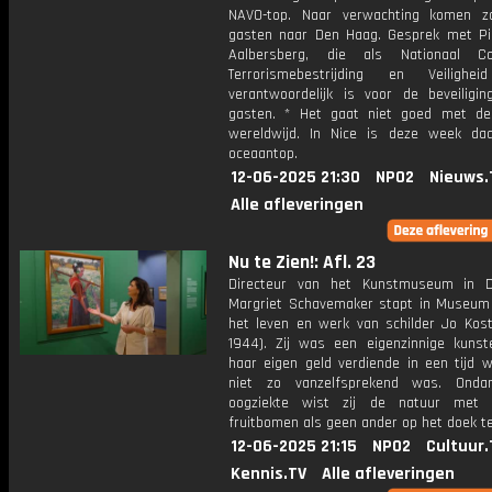
NAVO-top. Naar verwachting komen z
gasten naar Den Haag. Gesprek met Pi
Aalbersberg, die als Nationaal Coö
Terrorismebestrijding en Veilighei
verantwoordelijk is voor de beveiligi
gasten. * Het gaat niet goed met d
wereldwijd. In Nice is deze week d
oceaantop.
12-06-2025 21:30
NPO2
Nieuws.
Alle afleveringen
Nu te Zien!: Afl. 23
Directeur van het Kunstmuseum in 
Margriet Schavemaker stapt in Museum
het leven en werk van schilder Jo Kost
1944). Zij was een eigenzinnige kunst
haar eigen geld verdiende in een tijd w
niet zo vanzelfsprekend was. Onda
oogziekte wist zij de natuur met b
fruitbomen als geen ander op het doek t
12-06-2025 21:15
NPO2
Cultuur.
Kennis.TV
Alle afleveringen