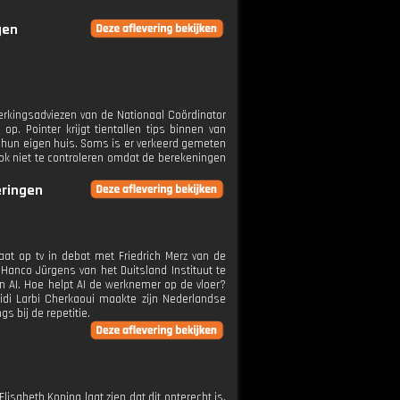
gen
erkingsadviezen van de Nationaal Coördinator
p. Pointer krijgt tientallen tips binnen van
r hun eigen huis. Soms is er verkeerd gemeten
ook niet te controleren omdat de berekeningen
eringen
at op tv in debat met Friedrich Merz van de
Hanco Jürgens van het Duitsland Instituut te
van AI. Hoe helpt AI de werknemer op de vloer?
idi Larbi Cherkaoui maakte zijn Nederlandse
s bij de repetitie.
Elisabeth Koning laat zien dat dit onterecht is.