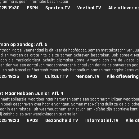
ogramma is geen informatie beschikbaar
025 19:30
ESPN
Sporten.TV
Voetbal.TV
Alle afleveri
man op zondag: Afl. 5
ontman Marcel Veenendaal is dit keer de hoofdgast. Samen met tekstschrijver Gu
d en worden de grote hits die ze samen schreven besproken. Ook spreekt Mar
egon als musicalartiest, schuift clipmaker Jamel Armand aan om de videoclips
en zien we een aantal van modeontwerper Michael van der Meide ontworpen podiu
el en ook Marcel zelf betreedt meermaals het podium samen met harpist Remy va
025 19:25
NPO2
Cultuur.TV
Mensen.TV
Alle afleverin
et Maar Hebben Junior: Afl. 4
) heeft epilepsie, waardoor haar hersenen soms een soort 'error' krijgen waardoo
en boek geschreven over haar ervaringen. Samen met Raïsha duikt ze de bibliothee
door in een rolstoel. Dit weerhoudt hem er niet van om Raïsha zijn sportieve kant t
j Raïsha alles over wereldvlaggen te vertellen.
025 19:20
NPO3
Gezondheid.TV
Informatief.TV
Alle a