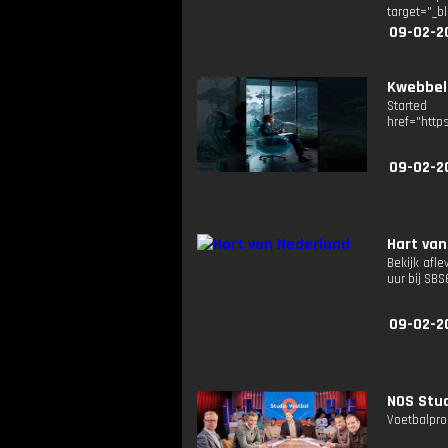
target="_b
09-02-2
Kwebbel
Started
href="http
09-02-2
Hart van
Bekijk afle
uur bij SB
09-02-2
NOS Stud
Voetbalpro