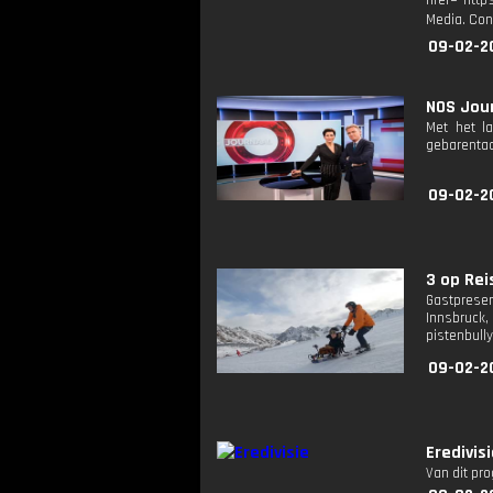
href="http
Media. Con
09-02-2
NOS Jour
Met het l
gebarentaa
09-02-2
3 op Reis
Gastpresen
Innsbruck,
pistenbully
09-02-2
Eredivis
Van dit pr