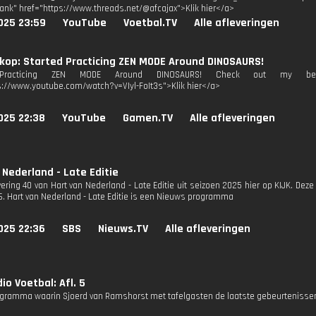
lank" href="https://www.threads.net/@afcajax">Klik hier</a>
025 23:59
YouTube
Voetbal.TV
Alle afleveringen
kop: Started Practicing ZEN MODE Around DINOSAURS!
 Practicing ZEN MODE Around DINOSAURS! Check out my best 
s://www.youtube.com/watch?v=VIyl-FoIt3s">Klik hier</a>
025 22:38
YouTube
Gamen.TV
Alle afleveringen
 Nederland - Late Editie
vering 40 van Hart van Nederland - Late Editie uit seizoen 2025 hier op KIJK. Deze
S6. Hart van Nederland - Late Editie is een Nieuws programma
025 22:36
SBS
Nieuws.TV
Alle afleveringen
io Voetbal: Afl. 5
gramma waarin Sjoerd van Ramshorst met tafelgasten de laatste gebeurtenissen