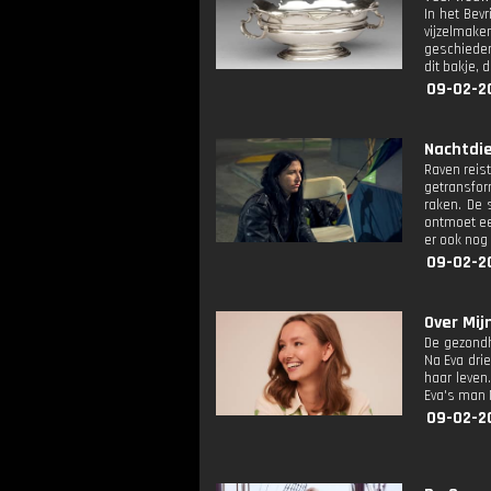
In het Bev
vijzelmake
geschieden
dit bakje,
09-02-2
Nachtdie
Raven reis
getransfor
raken. De 
ontmoet ee
er ook nog
09-02-20
Over Mijn 
De gezondh
Na Eva dri
haar leven
Eva's man 
09-02-2