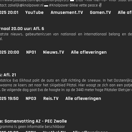
s://www.youtube.com/@EnzoKnol/playlists ▬ Enzo">Klik hier</a> Knol staat o
tact: zakelijk@knolpower.nl ▬ #Knolpower Dikke vette peace ✌
025 20:01
YouTube
Amusement.TV
Gamen.TV
Alle a
naal 20.00 uur: Afl. 6
aatste nieuws, gebeurtenissen van nationaal en internationaal belang en d
l.
025 20:00
NPO1
Nieuws.TV
Alle afleveringen
: Afl. 21
tatrice Eva Eikhout pakt de auto en rijdt richting de sneeuw. In het Oostenrijk
 waarna ze koers zet naar het skigebied Pitztal. Hier waagt ze zich aan een po
. De volgende dag gaat Eva de hoogte in: op de 3440 meter hoge Pitztaler Gletsjer d
025 19:50
NPO3
Reis.TV
Alle afleveringen
ie: Samenvatting AZ - PEC Zwolle
ogramma is geen informatie beschikbaar