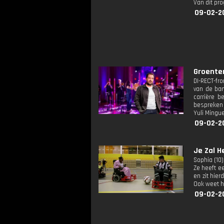
Van dit pr
09-02-2
Groente
DI-RECT-fr
van de ban
carrière b
bespreken 
Yuli Mingu
09-02-2
Je Zal H
Sophia (10
Ze heeft e
en zit hier
Ook weet hi
09-02-2