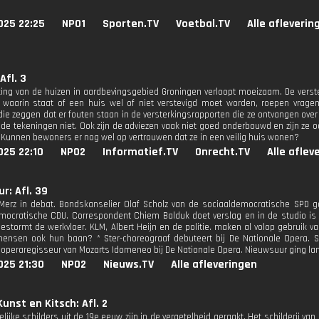
025 22:25
NPO1
Sporten.TV
Voetbal.TV
Alle afleverin
Afl. 3
king van de huizen in aardbevingsgebied Groningen verloopt moeizaam. De verst
 waarin staat of een huis wel of niet verstevigd moet worden, roepen vragen o
ie zeggen dat er fouten staan in de versterkingsrapporten die ze ontvangen ove
 de tekeningen niet. Ook zijn de adviezen vaak niet goed onderbouwd en zijn ze 
 Kunnen bewoners er nog wel op vertrouwen dat ze in een veilig huis wonen?
025 22:10
NPO2
Informatief.TV
Onrecht.TV
Alle aflev
r: Afl. 39
Merz in debat. Bondskanselier Olaf Scholz van de sociaaldemocratische SPD ga
mocratische CDU. Correspondent Chiem Balduk doet verslag en in de studio is 
 bestormt de werkvloer. KLM, Albert Heijn en de politie. maken al volop gebruik 
ensen ook hun baan? * Ster-choreograaf debuteert bij De Nationale Opera. S
 operaregisseur van Mozarts Idomeneo bij De Nationale Opera. Nieuwsuur ging lang
025 21:30
NPO2
Nieuws.TV
Alle afleveringen
unst en Kitsch: Afl. 2
lijke schilders uit de 19e eeuw zijn in de vergetelheid geraakt. Het schilderij van 