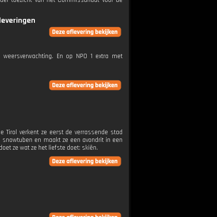
nder toezicht van het Commissariaat voor de
fleveringen
e weersverwachting. En op NPO 1 extra met
se Tirol verkent ze eerst de verrassende stad
tje snowtuben en maakt ze een avondrit in een
oet ze wat ze het liefste doet: skiën.