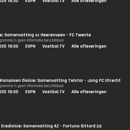
025 19:30
ESPN
Voetbal.TV
Alle afleveringen
ie: Samenvatting sc Heerenveen - FC Twente
ogramma is geen informatie beschikbaar
025 19:30
ESPN
Voetbal.TV
Alle afleveringen
Kampioen Divisie: Samenvatting Telstar - Jong FC Utrecht
ogramma is geen informatie beschikbaar
025 19:30
ESPN
Voetbal.TV
Alle afleveringen
Eredivisie: Samenvatting AZ - Fortuna Sittard (v)