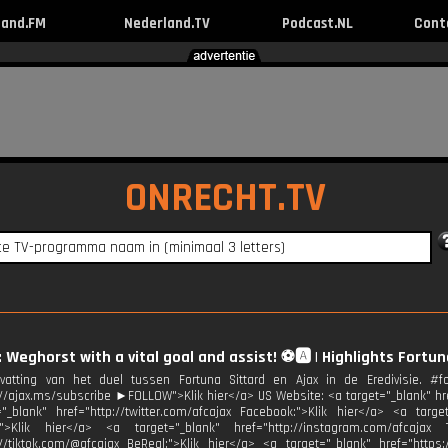
land.FM
Nederland.TV
Podcast.NL
Cont
ONRECHT.TV
 Weghorst with a vital goal and assist! ⚽️🅰️ | Highlights Fortuna
atting van het duel tussen Fortuna Sittard en Ajax in de Eredivisie. #
://ajax.ms/subscribe ►FOLLOW">Klik hier</a> US Website: <a target="_blank" href
"_blank" href="http://twitter.com/afcajax Facebook:">Klik hier</a> <a target
:">Klik hier</a> <a target="_blank" href="http://instagram.com/afcajax 
://tiktok.com/@afcajax BeReal:">Klik hier</a> <a target="_blank" href="https: