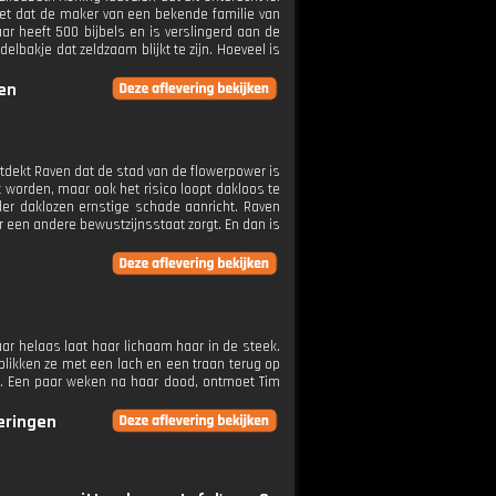
iet dat de maker van een bekende familie van
ar heeft 500 bijbels en is verslingerd aan de
bakje dat zeldzaam blijkt te zijn. Hoeveel is
gen
ntdekt Raven dat de stad van de flowerpower is
t worden, maar ook het risico loopt dakloos te
der daklozen ernstige schade aanricht. Raven
 een andere bewustzijnsstaat zorgt. En dan is
aar helaas laat haar lichaam haar in de steek.
blikken ze met een lach en een traan terug op
ker. Een paar weken na haar dood, ontmoet Tim
veringen