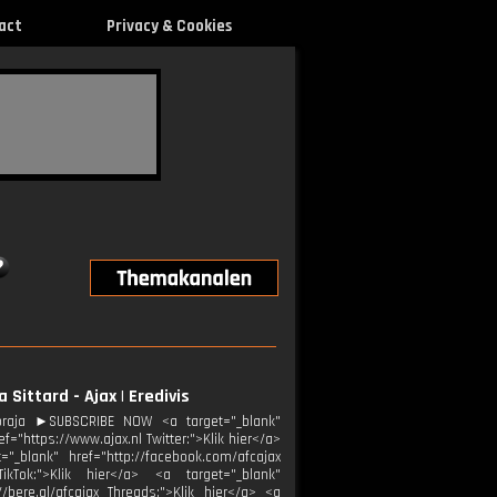
act
Privacy & Cookies
 Sittard - Ajax | Eredivis
foraja ►SUBSCRIBE NOW <a target="_blank"
="https://www.ajax.nl Twitter:">Klik hier</a>
="_blank" href="http://facebook.com/afcajax
TikTok:">Klik hier</a> <a target="_blank"
//bere.al/afcajax Threads:">Klik hier</a> <a