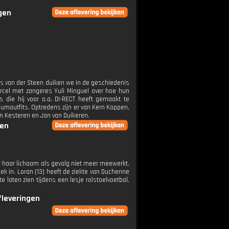
ngen
us van der Steen duiken we in de geschiedenis
cel met zangeres Yuli Minguel over hoe hun
 die hij voor o.a. DI-RECT heeft gemaakt te
moutfits. Optredens zijn er van Kern Koppen,
n Kesteren en Jan van Duikeren.
gen
r haar lichaam als gevolg niet meer meewerkt.
k in. Loran (13) heeft de ziekte van Duchenne
e laten zien tijdens een lesje rolstoelvoetbal.
fleveringen