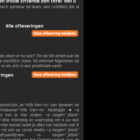
n vrouw zittende aan tafel' van G
rch opnieuw tot leven, een schilderij dat al
Alle afleveringen
e zaken er nu voor? Tim de Wit vertelt over de
 wachtlijst staan. Hij ontmoet Nigerianen op
 nu als arts in een privékliniek werkt.
eringen
oknol/join Je">Klik hier</a> kan doneren via
Knolpower">Klik hier</a> kledinglijn ➜ <a
ie kan je hier vinden: <a target="_blank"
load elke maandag en woensdag om 4 uur een
ijn kanaal zodat je alles kan bekijken wat ik
 mij ook op social media: <a target="_blank"
speellijsten: <a target="_blank"