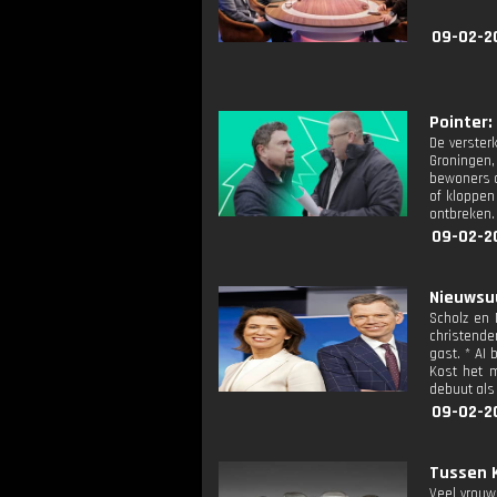
09-02-2
Pointer: 
De verster
Groningen,
bewoners d
of kloppen
ontbreken.
09-02-2
Nieuwsuu
Scholz en 
christende
gast. * AI
Kost het m
debuut als
09-02-2
Tussen K
Veel vrouwe