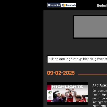
Neder
09-02-2025
AFC Ajax:
De samenv
href="http
<a target=
Instagram
href="http