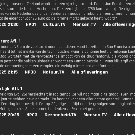
rijdingsmuseum Zeeland wordt ook een vijzel getaxeerd. Expert Jan Beekhuizen z
rs afstamt; de familie Hachmann. Ook een bijbel uit 1785 komt voorbij. De eigena
is van de Nederlandse bijbel. Verder een gouden armband en een zilveren amandel
 dat de eigenaar voor 25 euro op de rommelmarkt gekocht heeft, waard?
025 21:30
NPO1
Cultuur.TV
Mensen.TV
Alle afleverin
ren: Afl. 1
t naar de VS om de zoektocht naar nachtdieren voort te zetten. In San Francisco o
meerd tot het mekka van de techindustrie, waar je op jonge leeftijd miljonair kun
stad worstelt met de verwoestende impact van de drug fentanyl, die vooral on
n pastoor die sokken uitdeelt en woont een Kambo-sessie bij, waar kikkergif voor
 de ontmoeting met een vampier, die weinig ruimte laat voor fantasie.
25 21:15
NPO3
Natuur.TV
Alle afleveringen
Lijk: Afl. 1
eid van Eva (26) verslechtert in rap tempo. Ze wil nog maar al te graag leven, m
e jaar te hebben gevolgd zoekt Tim haar op voor een allerlaatste gesprek. Samen 
. Een dag later overlijdt Eva op 26-jarige leeftijd aan de gevolgen van longkan
Matthijs en zus Anne, samen herdenken ze Eva in het gedenkbos.
025 20:25
NPO3
Gezondheid.TV
Mensen.TV
Alle afle