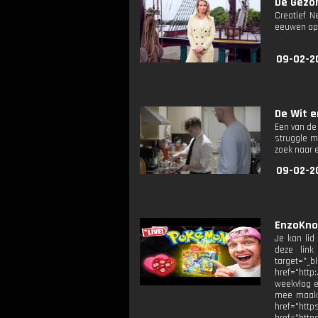
De Gezon
Creatief N
eeuwen op 
09-02-2
De Wit en
Een van de
struggle m
zoek naar e
09-02-2
EnzoKno
Je kan lid
deze link
target="_
href="http
weekvlog e
mee maak: 
href="h