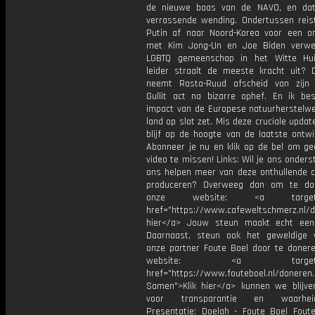
de nieuwe baas van de NAVO, en dat
verrassende wending. Ondertussen reist
Putin af naar Noord-Korea voor een o
met Kim Jong-Un en Joe Biden verwe
LGBTQ gemeenschap in het Witte Hui
leider straalt de meeste kracht uit? 
neemt Rasta-Ruud afscheid van zijn 
Gullit act na bizarre ophef. En ik be
impact van de Europese natuurherstelwe
land op slot zet. Mis deze cruciale updat
blijf op de hoogte van de laatste ontwi
Abonneer je nu en klik op de bel om ge
video te missen! Links: Wil je ons onder
ons helpen meer van deze onthullende c
produceren? Overweeg dan om te do
onze website: <a target="_
href="https://www.cafeweltschmerz.nl/d
hier</a> Jouw steun maakt echt een 
Daarnaast, steun ook het geweldige
onze partner Foute Boel door te doner
website: <a target="_
href="https://www.fouteboel.nl/doneren.
Samen">Klik hier</a> kunnen we blijven
voor transparantie en waarheids
Presentatie: Doelah - Foute Boel Fout