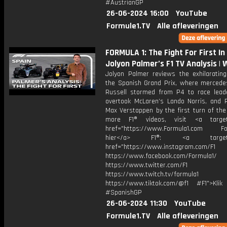
#AustrianGP
26-06-2024 16:00
YouTube
Formule1.TV
Alle afleveringen
FORMULA 1: The Fight For First In 
Jolyon Palmer’s F1 TV Analysis |
Jolyon Palmer reviews the exhilarating
the Spanish Grand Prix, where mercede
Russell stormed from P4 to race lead
overtook McLaren’s Lando Norris, and R
Max Verstappen by the first turn of the
more F1® videos, visit <a target=
href="https://www.Formula1.com Fol
hier</a> F1®: <a target="_
href="https://www.instagram.com/F1
https://www.facebook.com/Formula1/
https://www.twitter.com/F1
https://www.twitch.tv/formula1
https://www.tiktok.com/@f1 #F1">Klik
#SpanishGP
26-06-2024 11:30
YouTube
Formule1.TV
Alle afleveringen