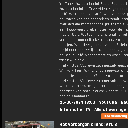
YouTube: /@fouteboelnl Foute Boel op I
/@fouteboelnl --- Deze video is geprodu
Café Weltschmerz. Café Weltschmerz g
de kracht van het gesprek en zendt inte
over actuele maatschappelijke thema's. 
een hoogwaardig alternatief voor de m
media. Café Weltschmerz is onafhankelij
verbonden aan politieke, religieuze of c
partijen. Waardeer je onze video's? Help
strijd naar een eerlijker Nederland, vrij v
en Steun Café Weltschmerz en word Sta
target="_blank"
href="https://cafeweltschmerz.nl/registe
Wil">Klik hier</a> je onze nieuwsbrief 
in je mailbox? <a target="
href="https://cafeweltschmerz.nl/nieuws
Wil">Klik hier</a> je op de hoogt
gebracht van onze nieuwe video's? Klik 
dan op Abonneren!
26-06-2024 18:00
YouTube
Beu
Informatief.TV
Alle afleveringe
Het verborgen eiland: Afl. 3