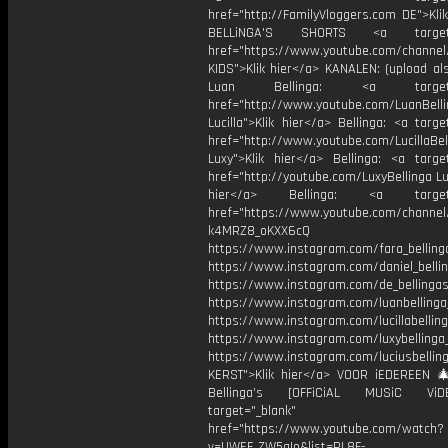
href="http://FamilyVloggers.com DE">Kli
BELLiNGA'S SHORTS <a target="
href="https://www.youtube.com/chann
KIDS">Klik hier</a> KANALEN: (upload al
Luan Bellinga: <a target="
href="http://www.youtube.com/LuanBell
Lucilla">Klik hier</a> Bellinga: <a targe
href="http://www.youtube.com/LucillaBel
Luxy">Klik hier</a> Bellinga: <a target
href="http://youtube.com/LuxyBellinga Lu
hier</a> Bellinga: <a target="
href="https://www.youtube.com/channe
k4MRZ8_oKXX6cQ
https://www.instagram.com/fara_belling
https://www.instagram.com/daniel_belli
https://www.instagram.com/de_bellingas_
https://www.instagram.com/luanbellinga
https://www.instagram.com/lucillabelling
https://www.instagram.com/luxybellinga
https://www.instagram.com/luciusbellin
KERST">Klik hier</a> VOOR iEDEREEN 
Bellinga’s [OFFiCiAL MUSiC Vi
target="_blank"
href="https://www.youtube.com/watch?
v=UWEF_ZW5gIo&list=PL8F-