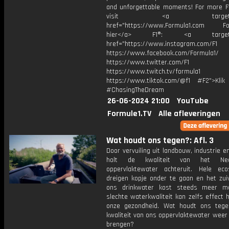
and unforgettable moments! For more F1
visit <a target="_b
href="https://www.Formula1.com Fol
hier</a> F1®: <a target="_
href="https://www.instagram.com/F1
https://www.facebook.com/Formula1/
https://www.twitter.com/F1
https://www.twitch.tv/formula1
https://www.tiktok.com/@f1 #F2">Klik
#ChasingTheDream
26-06-2024 21:00
YouTube
Formule1.TV
Alle afleveringen
Wat houdt ons tegen?: Afl. 3
Door vervuiling uit landbouw, industrie en
holt de kwaliteit van het Nede
oppervlaktewater achteruit. Hele ec
dreigen kopje onder te gaan en het zui
ons drinkwater kost steeds meer mo
slechte waterkwaliteit kan zelfs effect
onze gezondheid. Wat houdt ons teg
kwaliteit van ons oppervlaktewater weer 
brengen?