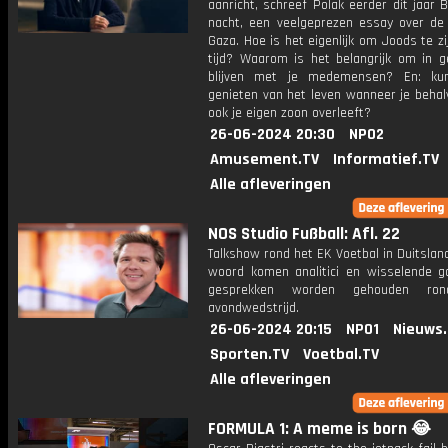
aanricht, schreef Polak eerder dit jaar B
nacht, een veelgeprezen essay over de 
Gaza. Hoe is het eigenlijk om Joods te zi
tijd? Waarom is het belangrijk om in g
blijven met je medemensen? En: ku
genieten van het leven wanneer je behal
ook je eigen zoon overleeft?
26-06-2024 20:30
NPO2
Amusement.TV
Informatief.TV
Alle afleveringen
NOS Studio Fußball: Afl. 22
Talkshow rond het EK Voetbal in Duitslan
woord komen analitici en wisselende g
gesprekken worden gehouden ro
avondwedstrijd.
26-06-2024 20:15
NPO1
Nieuws
Sporten.TV
Voetbal.TV
Alle afleveringen
FORMULA 1: A meme is born 😂