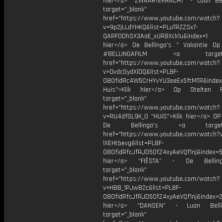
hier</a> “ZWAARTEKRACHT” - Luan Be
target="_blank"
href="https://www.youtube.com/watch?
v=9p2jLLdYHKQ&list=PLuTRZZSx7-
QARFODhSX3AaE_xUR8Xck1u&index=1
hier</a> De Bellinga's " Vakantie Op 
#BELLINGAFILM <a target="_
href="https://www.youtube.com/watch?
v=OvdcGydXiDQ&list=PL8F-
O8OfidRc4W5CrHYvYU3eeEx5ftMTR&index
Huis">Klik hier</a> Op Stelten 
target="_blank"
href="https://www.youtube.com/watch?
v=RU4dfGL9K_0 "HUiS">Klik hier</a> OP
De Bellinga's <a target="_
href="https://www.youtube.com/watch?
lXEHtbevg&list=PL8F-
O8OfidRfcJfRJD5OfZ4xyAeVQf1nj&index=5
hier</a> “FIËSTA” - De Bellin
target="_blank"
href="https://www.youtube.com/watch?
v=HBB_1PJwB2c&list=PL8F-
O8OfidRfcJfRJD5OfZ4xyAeVQf1nj&index=2
hier</a> “DANSEN” - Luan Bell
target="_blank"