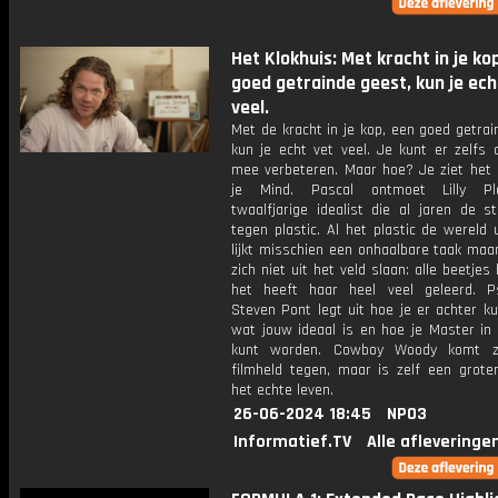
Het Klokhuis: Met kracht in je ko
goed getrainde geest, kun je ech
veel.
Met de kracht in je kop, een goed getra
kun je echt vet veel. Je kunt er zelfs 
mee verbeteren. Maar hoe? Je ziet het 
je Mind. Pascal ontmoet Lilly Pl
twaalfjarige idealist die al jaren de st
tegen plastic. Al het plastic de wereld 
lijkt misschien een onhaalbare taak maar 
zich niet uit het veld slaan: alle beetjes
het heeft haar heel veel geleerd. P
Steven Pont legt uit hoe je er achter k
wat jouw ideaal is en hoe je Master in 
kunt worden. Cowboy Woody komt zi
filmheld tegen, maar is zelf een groter
het echte leven.
26-06-2024 18:45
NPO3
Informatief.TV
Alle afleveringe