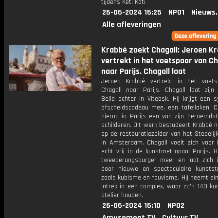
tijdens Keti Koti
26-06-2024 16:25
NPO1
Nieuws
Alle afleveringen
Krabbé zoekt Chagall: Jeroen K
vertrekt in het voetspoor van Ch
naar Parijs. Chagall laat
Jeroen Krabbé vertrekt in het voet
Chagall naar Parijs. Chagall laat zijn 
Bella achter in Vitebsk. Hij krijgt een 
afscheidscadeau mee, een tafellaken. Ch
hierop in Parijs een van zijn beroemds
schilderen. Dit werk bestudeert Krabbé 
op de restauratiezolder van het Stedeli
in Amsterdam. Chagall voelt zich voor 
echt vrij in de kunstmetropool Parijs. H
tweederangsburger meer en laat zich i
door nieuwe en spectaculaire kunstst
zoals kubisme en fauvisme. Hij neemt eind
intrek in een complex, waar zo'n 140 ku
atelier houden.
26-06-2024 16:10
NPO2
Amusement.TV
Cultuur.TV