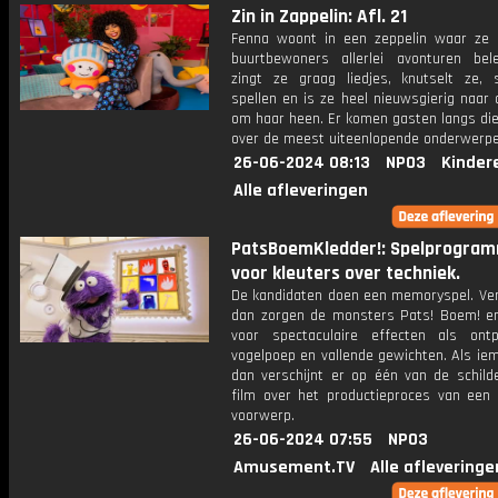
Zin in Zappelin: Afl. 21
Fenna woont in een zeppelin waar ze
buurtbewoners allerlei avonturen bele
zingt ze graag liedjes, knutselt ze, 
spellen en is ze heel nieuwsgierig naar
om haar heen. Er komen gasten langs die
over de meest uiteenlopende onderwerpe
26-06-2024 08:13
NPO3
Kinder
Alle afleveringen
PatsBoemKledder!: Spelprogra
voor kleuters over techniek.
De kandidaten doen een memoryspel. Verl
dan zorgen de monsters Pats! Boem! en
voor spectaculaire effecten als ontpl
vogelpoep en vallende gewichten. Als ie
dan verschijnt er op één van de schilde
film over het productieproces van een 
voorwerp.
26-06-2024 07:55
NPO3
Amusement.TV
Alle afleveringe