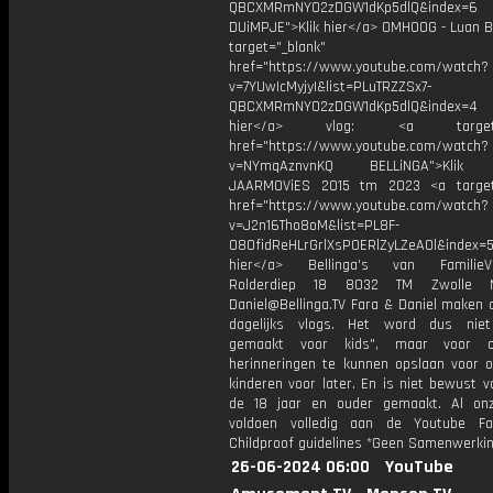
QBCXMRmNYO2zDGW1dKp5dlQ&index=6
DUiMPJE">Klik hier</a> OMHOOG - Luan Be
target="_blank"
href="https://www.youtube.com/watch?
v=7YUwIcMyjyI&list=PLuTRZZSx7-
QBCXMRmNYO2zDGW1dKp5dlQ&index=4 
hier</a> vlog: <a target="
href="https://www.youtube.com/watch?
v=NYmqAznvnKQ BELLiNGA">Klik h
JAARMOViES 2015 tm 2023 <a target=
href="https://www.youtube.com/watch?
v=J2n16Tho8oM&list=PL8F-
O8OfidReHLrGrlXsP0ERlZyLZeAOl&index=5
hier</a> Bellinga's van FamilieVlo
Rolderdiep 18 8032 TM Zwolle N
Daniel@Bellinga.TV Fara & Daniel maken a
dagelijks vlogs. Het word dus niet
gemaakt voor kids", maar voor o
herinneringen te kunnen opslaan voor 
kinderen voor later. En is niet bewust 
de 18 jaar en ouder gemaakt. Al on
voldoen volledig aan de Youtube Fa
Childproof guidelines *Geen Samenwerki
26-06-2024 06:00
YouTube