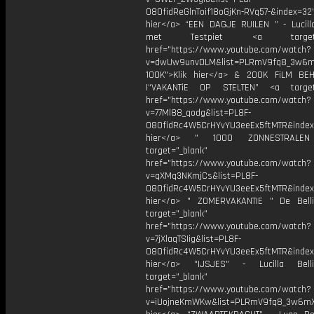
O8OfidReGlnToif18oGjKn-RVq57-&index=32"
hier</a> “EEN DAGJE RUILEN ” - Lucilla
met Testpiet <a target="_
href="https://www.youtube.com/watch?
v=dwUw9unvDLM&list=PLRmV9fq8_3w6
100K">Klik hier</a> & 200K FiLM BE
|“VAKANTiE OP STELTEN” <a target=
href="https://www.youtube.com/watch?
v=77Ml88_qodg&list=PL8F-
O8OfidRc4W5CrHYvYU3eeEx5ftMTR&index=
hier</a> " 1000 ZONNESTRAL
target="_blank"
href="https://www.youtube.com/watch?
v=qXMq3NKmjCs&list=PL8F-
O8OfidRc4W5CrHYvYU3eeEx5ftMTR&index=
hier</a> " ZOMERVAKANTIE " De Bell
target="_blank"
href="https://www.youtube.com/watch?
v=7jXlaqTSIig&list=PL8F-
O8OfidRc4W5CrHYvYU3eeEx5ftMTR&index=
hier</a> “IJSJES" - Lucilla Bel
target="_blank"
href="https://www.youtube.com/watch?
v=iUojneKmWKw&list=PLRmV9fq8_3w6mX