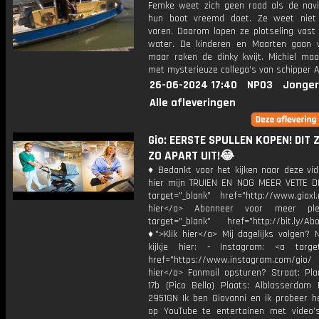
Femke weet zich geen raad als de navi
hun boot vreemd doet. Ze weet niet
varen. Daarom lopen ze plotseling vast 
water. De kinderen en Maarten gaan 
maar raken de dinky kwijt. Michiel maa
met mysterieuze collega's van schipper A
26-06-2024 17:40
NPO3
Jonger
Alle afleveringen
Gio: EERSTE SPULLEN KOPEN! DIT Z
ZO APART UIT!😂
♦ Bedankt voor het kijken naar deze vid
hier mijn TRUIEN EN NOG MEER VETTE D
target="_blank" href="http://www.gioxl.
hier</a> Abonneer voor meer ple
target="_blank" href="http://bit.ly/Ab
♦">Klik hier</a> Mij dagelijks volgen?
kijkje hier: - Instagram: <a target
href="https://www.instagram.com/gio
hier</a> Fanmail opsturen? Straat: Pl
17b (Pico Bello) Plaats: Alblasserdam 
2951GN Ik ben Giovanni en ik probeer he
op YouTube te entertainen met video's