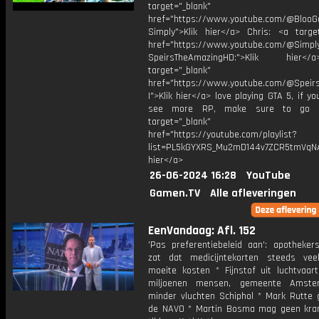
target="_blank"
href="https://www.youtube.com/@BlooG
Simply">Klik hier</a> Chris: <a target
href="https://www.youtube.com/@Simpl
SpeirsTheAmazingHD:">Klik hier
target="_blank"
href="https://www.youtube.com/@Speir
I">Klik hier</a> love playing GTA 5, if y
see more RP, make sure to go h
target="_blank"
href="https://youtube.com/playlist?
list=PL5kGYXRS_Mu2mD144v7ZCR5tmVqNAi
hier</a>
26-06-2024 16:28
YouTube
Gamen.TV
Alle afleveringen
EenVandaag: Afl. 152
'Pas preferentiebeleid aan': apothekers
zat dat medicijntekorten steeds vee
moeite kosten * Fijnstof uit luchtvaart
miljoenen mensen, gemeente Amste
minder vluchten Schiphol * Mark Rutte 
de NAVO * Martin Bosma mag geen kra