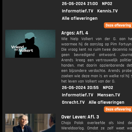
26-06-2024 21:00
NPO2
Informatief.TV
Kennis.TV
Alle afleveringen
Argos: Afl. 4
Wie hielp Volkert van der G. aan he
waarmee hij de aanslag op Pim Fortuyn
Die vraag kent na ruim twee decennia n
geen bevredigend antwoord. Journal
Arends kreeg een vertrouwelijk politier
handen, met daarin opzienbarende det
een bijzondere verdachte. Arends probee
zoeken wie deze man is en welke rol hij 
het leven van Volkert van der G.
26-06-2024 20:55
NPO2
Informatief.TV
Mensen.TV
Onrecht.TV
Alle afleveringen
Over Leven: Afl. 3
Chaja Polak overleefde als kind d
Wereldoorlog. Omdat ze zelf weet w