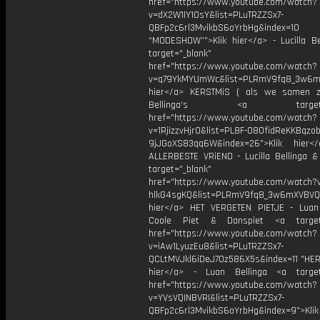
href="https://www.youtube.com/watch?
v=dX2W1IY1OsY&list=PLuTRZZSx7-
QBFp2c6rl3MvikbS6oYrbHg&index=10
“MODESHOW”">Klik hier</a> - Lucilla Be
target="_blank"
href="https://www.youtube.com/watch?
v=q79YkMYUmWc&list=PLRmV9fq8_3w6m
hier</a> KERSTMiS ( als we samen z
Bellinga’s <a target="_
href="https://www.youtube.com/watch?
v=1RjizzvHjr0&list=PL8F-O8OfidReKKBqzob
9jJGoXS83qq6W&index=26">Klik hier<
ALLERBESTE VRiEND - Lucilla Bellinga 
target="_blank"
href="https://www.youtube.com/watch?
hlkG4sgKQ&list=PLRmV9fq8_3w6mXVBVQ
hier</a> HET VERGETEN PIETJE - Luan 
Coole Piet & Danspiet <a target=
href="https://www.youtube.com/watch?
v=iAw1LyuzEu8&list=PLuTRZZSx7-
QCLtMVJkl6iDeJ7Oz586X5s&index=11 "HERR
hier</a> - Luan Bellinga <a target
href="https://www.youtube.com/watch?
v=YVsVQINBVRI&list=PLuTRZZSx7-
QBFp2c6rl3MvikbS6oYrbHg&index=9">Klik