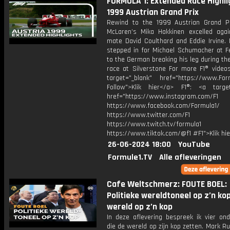
FORMULA 1: Extended Race Highlig
1999 Austrian Grand Prix
Rewind to the 1999 Austrian Grand P
McLaren’s Mika Hakkinen excelled aga
mate David Coulthard and Eddie Irvine. 
stepped in for Michael Schumacher at Fe
to the German breaking his leg during th
race at Silverstone For more F1® videos
target="_blank" href="https://www.For
Follow">Klik hier</a> F1®: <a target
href="https://www.instagram.com/F1
https://www.facebook.com/Formula1/
https://www.twitter.com/F1
https://www.twitch.tv/formula1
https://www.tiktok.com/@f1 #F1">Klik hi
26-06-2024 18:00
YouTube
Formule1.TV
Alle afleveringen
Cafe Weltschmerz: FOUTE BOEL:
Politieke wereldtoneel op z’n ko
wereld op z’n kop
In deze aflevering bespreek ik vier on
die de wereld op zijn kop zetten. Mark R