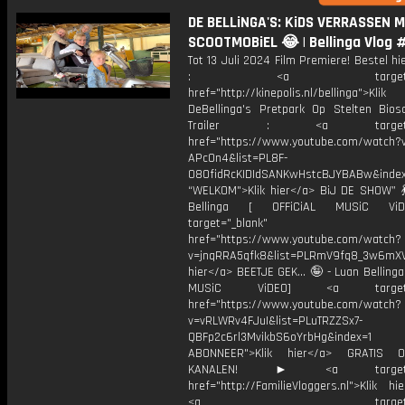
DE BELLiNGA'S: KiDS VERRASSEN 
SCOOTMOBiEL 😂 | Bellinga Vlog 
Tot 13 Juli 2024 Film Premiere! Bestel hie
: <a target="_bl
href="http://kinepolis.nl/bellinga">Kli
DeBellinga's Pretpark Op Stelten Bios
Trailer : <a target="_
href="https://www.youtube.com/watch?
APcOn4&list=PL8F-
O8OfidRcKIDIdSANKwHstcBJYBABw&index
“WELKOM">Klik hier</a> BiJ DE SHOW” 💃 
Bellinga [ OFFiCiAL MUSiC Vi
target="_blank"
href="https://www.youtube.com/watch?
v=jnqRRA5qfk8&list=PLRmV9fq8_3w6mX
hier</a> BEETJE GEK... 🤪 - Luan Bellinga
MUSiC ViDEO] <a target="_
href="https://www.youtube.com/watch?
v=vRLWRv4FJuI&list=PLuTRZZSx7-
QBFp2c6rl3MvikbS6oYrbHg&index=1
ABONNEER">Klik hier</a> GRATIS
KANALEN! ► <a target="_
href="http://FamilieVloggers.nl">Klik h
<a target="_bl