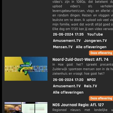
video's zijn in 1080p, dat betekent d
upload video's als verhale
levensgebeurtenissen, vlogs en allerlei 
en random dingen. Reizen en vloggen vi
leukste om te doen. Ik upload ook veel v
mijn familie, want dat wordt altijd goed 
Elke dag om 17:30 kan jij een video verwa
26-06-2024 17:35
YouTube
Amusement.TV
Jongeren.TV
Mensen.TV
Alle afleveringen
Noord-Zuid-Oost-West: Afl. 74
In Hoe gaat het? spreekt presenta
Zuiderwijk spontaan mensen aan in de ha
ziekenhuis en vraagt: hoe gaat het?
26-06-2024 17:20
NPO2
Amusement.TV
Reis.TV
Alle afleveringen
NOS Journaal Regio: Afl. 127
Regionaal nieuws met landelijke uit