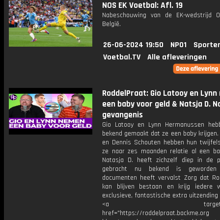
NOS EK Voetbal: Afl. 19
Nabeschouwing van de EK-wedstrijd O
België.
26-06-2024 19:50
NPO1
Sporte
Voetbal.TV
Alle afleveringen
RoddelPraat: Gio Latooy en Lyn
een baby voor geld & Natsja D. N
gevangenis
Gio Latooy en Lynn Hermanussen heb
bekend gemaakt dat ze een baby krijgen.
en Dennis Schouten hebben hun twijfe
ze naar zes maanden relatie al een bab
Natasja D. heeft zichzelf diep in de 
gebracht nu bekend is geworden
documenten heeft vervalst Zorg dat Ro
kan blijven bestaan en krijg iedere
exclusieve, fantastische extra uitzending i
<a target="_bl
href="https://roddelpraat.backme.org 