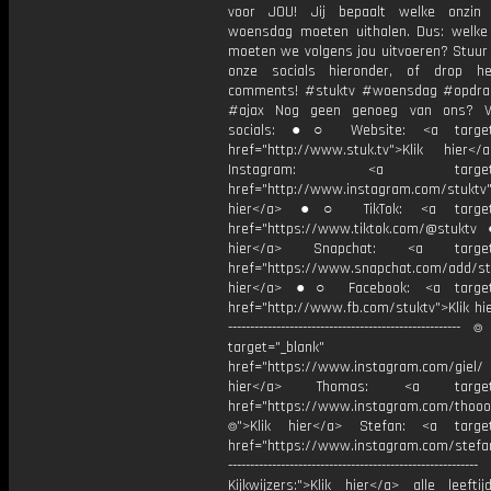
voor JOU! Jij bepaalt welke onzin 
woensdag moeten uithalen. Dus: welke
moeten we volgens jou uitvoeren? Stuur 
onze socials hieronder, of drop h
comments! #stuktv #woensdag #opdra
#ajax Nog geen genoeg van ons? V
socials: ●○ Website: <a target=
href="http://www.stuk.tv">Klik hie
Instagram: <a target="_
href="http://www.instagram.com/stuktv"
hier</a> ●○ TikTok: <a target=
href="https://www.tiktok.com/@stuktv
hier</a> Snapchat: <a target="
href="https://www.snapchat.com/add/stu
hier</a> ●○ Facebook: <a target=
href="http://www.fb.com/stuktv">Klik hie
----------------------------------------------------
target="_blank"
href="https://www.instagram.com/giel
hier</a> Thomas: <a target="
href="https://www.instagram.com/thooo
⌾">Klik hier</a> Stefan: <a target
href="https://www.instagram.com/stefan
---------------------------------------------------------
Kijkwijzers:">Klik hier</a> alle leefti