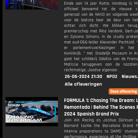
Einde aan 14 jaar Rutte. Vandaag is M
officieel benoemd tot de nieuwe se
generaal van de NAVO en volgende week 
voor de laatste keer de deur van het
achter zich dicht. We blikken teru
premierschap met Rita Verdonk, Gert-J
en Sylvana Simons. In de studio prate
met oud-D66-leider Alexander Pechtold. * 4
er parlementsverkiezingen in het 
Koninkrijk. * Het Stedelijk Museum in 
gaat het schilderij Odalisk van de Frans
Matisse teruggeven aan de nazate
rechtmatige, Joodse eigenaar.
26-06-2024 21:30
NPO2
Nieuws
Alle afleveringen
FORMULA 1: Chasing The Dream: 
Remontada | Behind The Scenes F
2024 Spanish Grand Prix
Join AIX Racing as Joshua Dürksen a
Barnard tackle the Barcelona Grand P
intense preparations to DAMS' stunni
performance, experience all the thrilling 