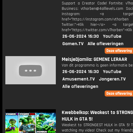
Support a Creator Code! Fortnite: vTho
Business: vthorben@4alllevels.com Soci
Instagram: <a target="_
href="https://instagram.com/vthorben
Twitter:">Klik hier</a> <a target=
href="https://twitter.com/vThorben">Klik
26-06-2024 16:30
YouTube
Gamen.TV
Alle afleveringen
MeisjeDjamila: GEMENE LERAAR
Van dit programma is geen informatie be
26-06-2024 16:30
YouTube
Amusement.TV
Jongeren.TV
Alle afleveringen
Kwebbelkop: Weakest to STRON
HULK in GTA 5!
Weakest to STRONGEST HULK in GTA 5! T
watching my video! Check out my friends