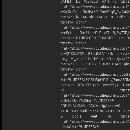
SAMEN DE WERELD AAN <a target=
href="https://www.youtube.com/watch?
v=XcRrK3zmLFk&list=PLRmV9fq8_3w6mX
hier</a> iK KAN NiET WACHTEN -Lucilla B
target="_blank"
href="https://www.youtube.com/watch?
v=nEpNInueDbc&list=PLRmV9fq8_3w7CPjN
hier</a> PANIEK OP HET KASTEEL Luan Bel
target="_blank"
href="https://www.youtube.com/watch?
v=vQPSDzlYO9o BELLiNGA">Klik hier</a>
target="_blank" href="http://tidd.ly/4c22
hier</a> BEKIJK HiER "LUCKY LUAN” (de 
target="_blank"
href="https://www.youtube.com/playlist
list=PLuTRZZSx7-QBM6piYOIGdVj7amABRkx
hier</a> COWBOY (Vet Geweldig) - Luan
<a target="_bl
href="https://www.youtube.com/watch?
v=3ebrY1ydz7s&list=PLuTRZZSx7-
QBFp2c6rl3MvikbS6oYrbHg&index=6
KADOOTJES">Klik hier</a> VAN SiNT - Lua
& Coole Piet <a target="_
href="https://www.youtube.com/watch?v
aNoA&list=PLuTRZZSx7-