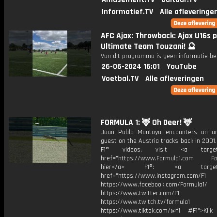
Informatief.TV
Alle afleveringe
AFC Ajax: Throwback: Ajax U16s p
Ultimate Team Touzani! 🔮
Van dit programma is geen informatie be
26-06-2024 16:01
YouTube
Voetbal.TV
Alle afleveringen
FORMULA 1: 🦌 Oh Deer! 🦌
Juan Pablo Montoya encounters an u
guest on the Austria tracks back in 2001
F1® videos, visit <a target="
href="https://www.Formula1.com Fol
hier</a> F1®: <a target="_
href="https://www.instagram.com/F1
https://www.facebook.com/Formula1/
https://www.twitter.com/F1
https://www.twitch.tv/formula1
https://www.tiktok.com/@f1 #F1">Klik