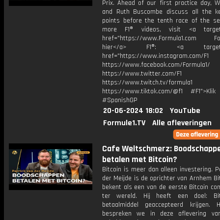
Prix. Ahead of our first practice day, W
and Ruth Buscombe discuss all the ke
points before the tenth race of the se
more F1® videos, visit <a target=
href="https://www.Formula1.com Fol
hier</a> F1®: <a target="_
href="https://www.instagram.com/F1
https://www.facebook.com/Formula1/
https://www.twitter.com/F1
https://www.twitch.tv/formula1
https://www.tiktok.com/@f1 #F1">Klik
#SpanishGP
20-06-2024 18:02
YouTube
Formule1.TV
Alle afleveringen
Cafe Weltschmerz: Boodschapp
betalen met Bitcoin?
Bitcoin is meer dan alleen investering. P
der Meijde is de oprichter van Arnhem Bi
bekent als een van de eerste Bitcoin co
ter wereld. Hij heeft een doel: Bi
betaalmiddel geaccepteerd krijgen.
bespreken we in deze aflevering va