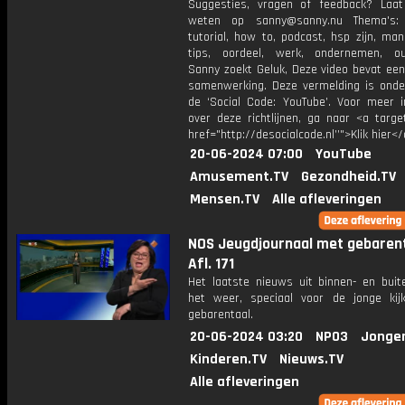
Suggesties, vragen of feedback? Laa
weten op sanny@sanny.nu Thema's: 
tutorial, how to, podcast, hsp zijn, man
tips, oordeel, werk, ondernemen, o
Sanny zoekt Geluk, Deze video bevat een
samenwerking. Deze vermelding is onde
de ‘Social Code: YouTube’. Voor meer i
over deze richtlijnen, ga naar <a targe
href="http://desocialcode.nl’’">Klik hier<
20-06-2024 07:00
YouTube
Amusement.TV
Gezondheid.TV
Mensen.TV
Alle afleveringen
NOS Jeugdjournaal met gebarent
Afl. 171
Het laatste nieuws uit binnen- en buit
het weer, speciaal voor de jonge kij
gebarentaal.
20-06-2024 03:20
NPO3
Jonge
Kinderen.TV
Nieuws.TV
Alle afleveringen