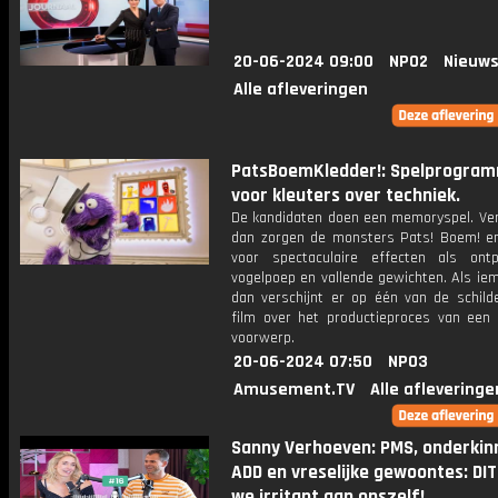
20-06-2024 09:00
NPO2
Nieuws
Alle afleveringen
PatsBoemKledder!: Spelprogra
voor kleuters over techniek.
De kandidaten doen een memoryspel. Verl
dan zorgen de monsters Pats! Boem! en
voor spectaculaire effecten als ontpl
vogelpoep en vallende gewichten. Als ie
dan verschijnt er op één van de schilde
film over het productieproces van een 
voorwerp.
20-06-2024 07:50
NPO3
Amusement.TV
Alle afleveringe
Sanny Verhoeven: PMS, onderkin
ADD en vreselijke gewoontes: DIT
we irritant aan onszelf!