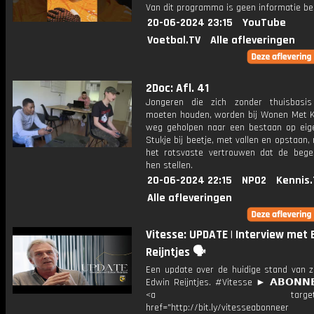
Van dit programma is geen informatie be
20-06-2024 23:15
YouTube
Voetbal.TV
Alle afleveringen
2Doc: Afl. 41
Jongeren die zich zonder thuisbasi
moeten houden, worden bij Wonen Met 
weg geholpen naar een bestaan op eig
Stukje bij beetje, met vallen en opstaan
het rotsvaste vertrouwen dat de begel
hen stellen.
20-06-2024 22:15
NPO2
Kennis.
Alle afleveringen
Vitesse: UPDATE | Interview met 
Reijntjes 🗣️
Een update over de huidige stand van 
Edwin Reijntjes. #Vitesse ► 𝗔𝗕𝗢𝗡𝗡
<a target="_bl
href="http://bit.ly/vitesseabonnee