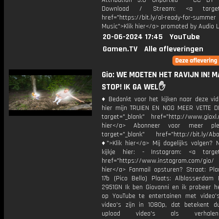
Attribution 3.0 Unported — CC BY 
Download / Stream: <a target="
href="https://bit.ly/al-ready-for-summer
Music">Klik hier</a> promoted by Audio L
20-06-2024 17:45
YouTube
Gamen.TV
Alle afleveringen
Gio: WE MOETEN HET RAVIJN IN! 
STOP! IK GA WEL✋
♦ Bedankt voor het kijken naar deze vid
hier mijn TRUIEN EN NOG MEER VETTE D
target="_blank" href="http://www.gioxl.
hier</a> Abonneer voor meer ple
target="_blank" href="http://bit.ly/Ab
♦">Klik hier</a> Mij dagelijks volgen?
kijkje hier: - Instagram: <a target
href="https://www.instagram.com/gio
hier</a> Fanmail opsturen? Straat: Pl
17b (Pico Bello) Plaats: Alblasserdam 
2951GN Ik ben Giovanni en ik probeer he
op YouTube te entertainen met video's
video's zijn in 1080p, dat betekent d
upload video's als verhale