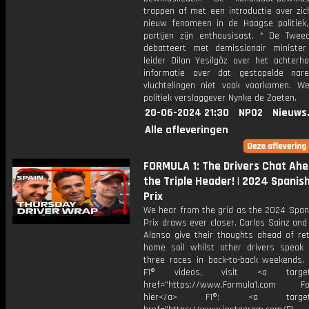
trappen af met een introductie over zic
nieuw fenomeen in de Haagse politiek, 
partijen zijn enthousisast. * De Twe
debatteert met demissionair ministe
leider Dilan Yesilgöz over het achterh
informatie over dat gestapelde nar
vluchtelingen niet vaak voorkomen. W
politiek verslaggever Nynke de Zoeten.
20-06-2024 21:30
NPO2
Nieuws
Alle afleveringen
FORMULA 1: The Drivers Chat Ahe
the Triple Header! | 2024 Spanis
Prix
We hear from the grid as the 2024 Span
Prix draws ever closer. Carlos Sainz an
Alonso give their thoughts ahead of ret
home soil whilst other drivers speak
three races in back-to-back weekends.
F1® videos, visit <a target="
href="https://www.Formula1.com Fol
hier</a> F1®: <a target="_