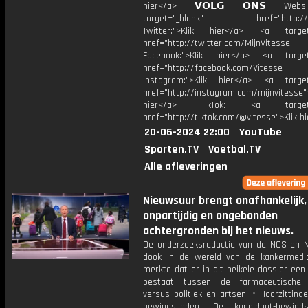
hier</a> 𝗩𝗢𝗟𝗚 𝗢𝗡𝗦 Webs
target="_blank" href="http://vi
Twitter:">Klik hier</a> <a target=
href="http://twitter.com/MijnVitesse
Facebook:">Klik hier</a> <a target
href="http://facebook.com/Vitesse
Instagram:">Klik hier</a> <a target
href="http://instagram.com/mijnvitesse">
hier</a> TikTok: <a target="
href="http://tiktok.com/@vitesse">Klik h
20-06-2024 22:00
YouTube
Sporten.TV
Voetbal.TV
Alle afleveringen
Nieuwsuur brengt onafhankelijk,
onpartijdig en ongebonden
achtergronden bij het nieuws.
De onderzoeksredactie van de NOS en 
dook in de wereld van de kankermedic
merkte dat er in dit heikele dossier een
bestaat tussen de farmaceutische i
versus politiek en artsen. * Hoorzittin
bewindslieden. De kandidaat-bewind