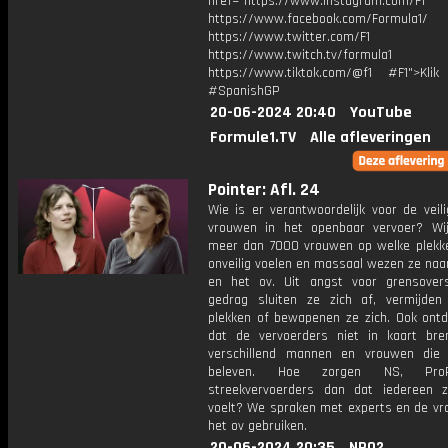
href="https://www.instagram.com/F1
https://www.facebook.com/Formula1/
https://www.twitter.com/F1
https://www.twitch.tv/formula1
https://www.tiktok.com/@f1 #F1">Klik
#SpanishGP
20-06-2024 20:40
YouTube
Formule1.TV
Alle afleveringen
Pointer: Afl. 24
Wie is er verantwoordelijk voor de veil
vrouwen in het openbaar vervoer? Wi
meer dan 7000 vrouwen op welke plekken
onveilig voelen en massaal wezen ze naa
en het ov. Uit angst voor grensovers
gedrag sluiten ze zich af, vermijde
plekken of bewapenen ze zich. Ook ont
dat de vervoerders niet in kaart br
verschillend mannen en vrouwen die v
beleven. Hoe zorgen NS, Pro
streekvervoerders dan dat iedereen zi
voelt? We spraken met experts en de vr
het ov gebruiken.
20-06-2024 20:35
NPO2