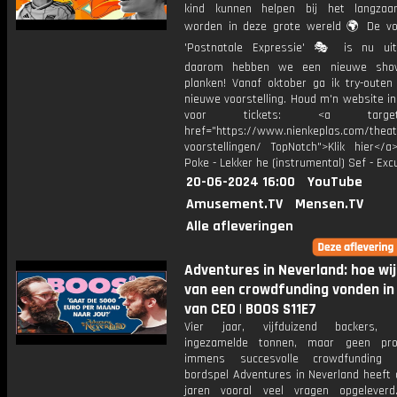
kind kunnen helpen bij het langzaa
worden in deze grote wereld 🌍 De voo
'Postnatale Expressie' 🎭 is nu uit
daarom hebben we een nieuwe sh
planken! Vanaf oktober ga ik try-outen
nieuwe voorstelling. Houd m'n website i
voor tickets: <a target="_
href="https://www.nienkeplas.com/theat
voorstellingen/ TopNotch">Klik hier</a
Poke - Lekker he (instrumental) Sef - Ex
20-06-2024 16:00
YouTube
Amusement.TV
Mensen.TV
Alle afleveringen
Adventures in Neverland: hoe wi
van een crowdfunding vonden in
van CEO | BOOS S11E7
Vier jaar, vijfduizend backers, 
ingezamelde tonnen, maar geen pro
immens succesvolle crowdfunding
bordspel Adventures in Neverland heeft 
jaren vooral veel vragen opgelever