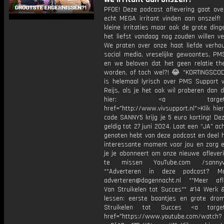
PFOE! Deze podcast aflevering gaat ov
echt MEGA irritant vinden aan onszelf!
kleine irritaties maar ook de grote din
het liefst vandaag nog zouden willen ve
We praten over onze haat liefde verho
social media, vreselijke gewoontes, P
en we beloven dat het geen relatie the
worden, of toch wel?! 😂 *KORTINGSCO
is helemaal lyrisch over PMS Support v
Reijs, als je het ook wil proberen dan 
hier: <a target="_b
href="http://www.vivsupport.nl">Klik hi
code SANNY5 krijg je 5 euro korting! De
geldig tot 27 juni 2024. Laat een “JA” ach
genoten hebt van deze podcast en deel 
interessante moment voor jou en zorg e
je je abonneert om onze nieuwe afleveri
te missen YouTube.com /sannyve
**Adverteren in deze podcast? Ma
adverteren@dagennacht.nl **Meer afl
Van Struikelen tot Succes** #14 Werk &
lessen: eerste baantjes en grote dro
Struikelen tot Succes <a target=
href="https://www.youtube.com/watch?