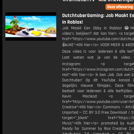
DutchtuberGaming: Job Maakt E
In Roblox!
Job Maakt Een Obby In Roblox! 😂Me
video's bekijken? dat kan hier!: <a targe
href="https://www.youtube.com/dutcht
👍LIKE">Klik hier</a> VOOR MEER & ABO
Deze video is voor iedereen & alle leef
Laat weten wat je van de video v
Instagram: <a target="_
href="https://www.instagram.com/dutch
Hoi!">Klik hier</a> Ik ben Job. Ook wel 
Dutchtuber! Op dit YouTube kanaal 
dagelijks nieuwe filmpjes. Deze film
bedoelt voor iedereen & alle leeftijden
Kevin Macleod: <a target="
href="https://www.youtube.com/user/k
Creative">Klik hier</a> Commons — Attri
Unported — CC BY 3.0 Free Download / S
target="_blank" href="https://bit.
Music">Klik hier</a> promoted by Audi
Ready for Summer by Roa Creative C