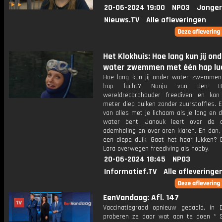
20-06-2024 19:00
NPO3
Jonger
Nieuws.TV
Alle afleveringen
Het Klokhuis: Hoe lang kun jij on
water zwemmen met één hap lu
Hoe lang kun jij onder water zwemme
hap lucht? Nanja van den B
wereldrecordhouder freediven en ka
meter diep duiken zonder zuurstoffles. 
van alles met je lichaam als je lang en 
water bent. Janouk leert over de du
ademhaling en over oren klaren. En dan,
een diepe duik. Gaat het haar lukken? 
Lara overwegen freediving als hobby.
20-06-2024 18:45
NPO3
Informatief.TV
Alle afleveringe
EenVandaag: Afl. 147
Vaccinatiegraad opnieuw gedaald, in
proberen ze daar wat aan te doen * 