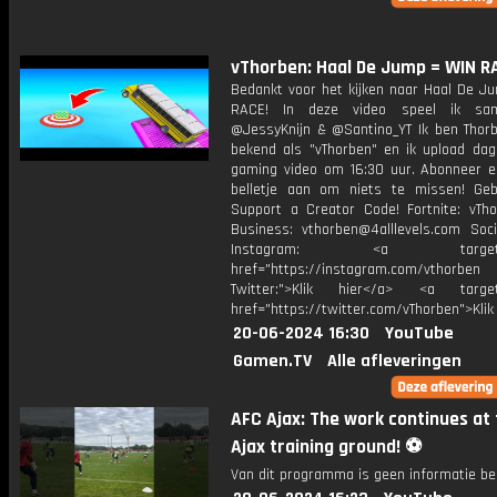
vThorben: Haal De Jump = WIN R
Bedankt voor het kijken naar Haal De J
RACE! In deze video speel ik s
@JessyKnijn & @Santino_YT Ik ben Thorb
bekend als "vThorben" en ik upload dage
gaming video om 16:30 uur. Abonneer e
belletje aan om niets te missen! Geb
Support a Creator Code! Fortnite: vTho
Business: vthorben@4alllevels.com Soci
Instagram: <a target="_
href="https://instagram.com/vthorben
Twitter:">Klik hier</a> <a target=
href="https://twitter.com/vThorben">Klik
20-06-2024 16:30
YouTube
Gamen.TV
Alle afleveringen
AFC Ajax: The work continues at
Ajax training ground! ⚽️
Van dit programma is geen informatie be