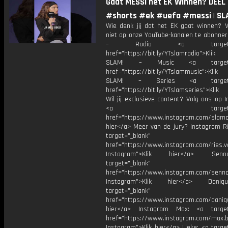
Gaat MESSI het EK Winnen? DEEL 
#shorts #ek #uefa #messi | SL
Wie denk jij dat het EK gaat winnen? V
niet op onze YouTube-kanalen te abonner
– Radio <a target="_b
href="https://bit.ly/YTslamradio">Klik
SLAM! – Music <a target="_
href="https://bit.ly/YTslammusic">Klik
SLAM! – Series <a target="
href="https://bit.ly/YTslamseries">Klik
Wil jij exclusieve content? Volg ons op 
<a target="_bl
href="https://www.instagram.com/slamoff
hier</a> Meer van de jury? Instagram Ri
target="_blank"
href="https://www.instagram.com/ries.v
Instagram">Klik hier</a> Se
target="_blank"
href="https://www.instagram.com/senna
Instagram">Klik hier</a> Dani
target="_blank"
href="https://www.instagram.com/daniq
hier</a> Instagram Max: <a target=
href="https://www.instagram.com/max.b
Instagram">Klik hier</a> Lieke: <a targe