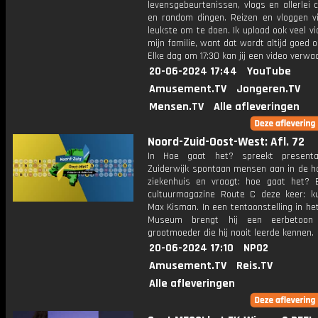
levensgebeurtenissen, vlogs en allerlei 
en random dingen. Reizen en vloggen vi
leukste om te doen. Ik upload ook veel v
mijn familie, want dat wordt altijd goed 
Elke dag om 17:30 kan jij een video verwa
20-06-2024 17:44
YouTube
Amusement.TV
Jongeren.TV
Mensen.TV
Alle afleveringen
Noord-Zuid-Oost-West: Afl. 72
In Hoe gaat het? spreekt presenta
Zuiderwijk spontaan mensen aan in de ha
ziekenhuis en vraagt: hoe gaat het? 
cultuurmagazine Route C deze keer: k
Max Kisman. In een tentoonstelling in he
Museum brengt hij een eerbetoo
grootmoeder die hij nooit leerde kennen.
20-06-2024 17:10
NPO2
Amusement.TV
Reis.TV
Alle afleveringen