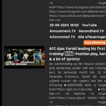
<a target="_bl
href="http://www.instagram.com/boosb
http://www.instagram.com/debroervanr
https://www.tiktok.com/@boosbnnvara">
hier</a>
20-06-2024 16:00
YouTube
Amusement.TV
Gezondheid.TV
Informatief.TV
Alle afleveringe
AFC Ajax: Farioli leading his first 
training! 🇮🇹 | Position play, ha
& a lot of sprints!
De voorbereiding op het nieuwe seizoen 
ging donderdag verder met een trainin
pers bij aanwezig mocht zijn. Zij 
fanatieke Francesco Farioli die co
wijzend tussen zijn spelers aan het 
#Training ►SUBSCRIBE NOW <a target
href="http://ajax.ms/subscribe ►FOL
hier</a> US Website: <a target=
href="https://www.ajax.nl Twitter:">Kli
<a target="_bl