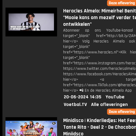
Heracles Almelo: Mimeirhel Benit
"Mooie kans om mezelf verder t
ontwikkelen"
Abonneer op ons YouTube-kanaal
target="_blank" href="http://bit.ly/2AM
hier</a> Volg Heracles Almelo oo
target="_blank"
href="https://www.heracles.nl">Klik hi
target="_blank"
href="https://www.instagram.com/herac
https://www.twitter.com/heraclesalmelo
https://www.facebook.com/HeraclesAlmel
hier</a> <a target="_
href="https://www.TikTok.com/@heracles
hier</a> 📲 En de Heracles Almelo App
20-06-2024 14:35
YouTube
Voetbal.TV
Alle afleveringen
Minidisco | Kinderliedjes: Het Fe
Tante Rita - Deel 2 - De Chocobo
Miniidsco