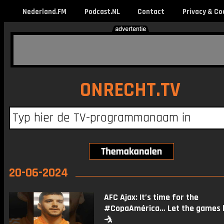
Nederland.FM
Podcast.NL
Contact
Privacy & Co
ONRECHT.TV
20-06-2024
AFC Ajax: It’s time for the
#CopaAmérica… Let the games b
🤺