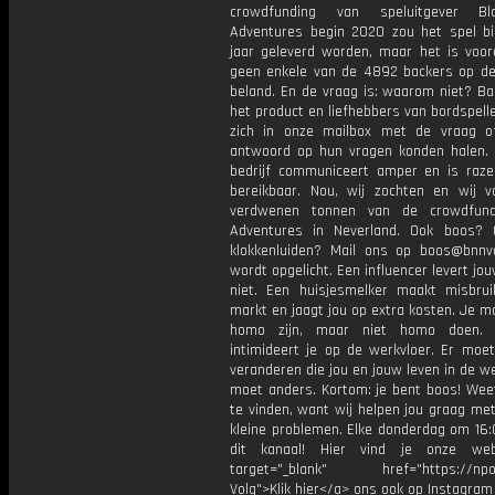
crowdfunding van speluitgever B
Adventures begin 2020 zou het spel b
jaar geleverd worden, maar het is voora
geen enkele van de 4892 backers op d
beland. En de vraag is: waarom niet? Ba
het product en liefhebbers van bordspel
zich in onze mailbox met de vraag o
antwoord op hun vragen konden halen.
bedrijf communiceert amper en is raze
bereikbaar. Nou, wij zochten en wij 
verdwenen tonnen van de crowdfund
Adventures in Neverland. Ook boos? 
klokkenluiden? Mail ons op boos@bnnva
wordt opgelicht. Een influencer levert jo
niet. Een huisjesmelker maakt misbru
markt en jaagt jou op extra kosten. Je 
homo zijn, maar niet homo doen.
intimideert je op de werkvloer. Er moe
veranderen die jou en jouw leven in de we
moet anders. Kortom: je bent boos! Wee
te vinden, want wij helpen jou graag me
kleine problemen. Elke donderdag om 16:
dit kanaal! Hier vind je onze web
target="_blank" href="https://npo3
Volg">Klik hier</a> ons ook op Instagram 