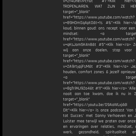
v=2f4One17PcY&t #1">Klik hier
TROPENJAREN. WAT ZIJN ZE HEF
target="_blank"
href="https://www.youtube.com/watch?
v=89H0mSqApt0&t=1s #6">Klik hier</
koud, binnen goud: ons recept voor een 
mindset: <a target="_
href="https://www.youtube.com/watch?
v=qKsJom5K4n8&t #5">Klik hier</a> 
wij aan onze doelen, stap voor
target="_blank"
href="https://www.youtube.com/watch?
v=2A9rtypjFsM&t #3">Klik hier</a> Jez
houden, comfort zones & jezelf opnieuw 
<a target="_bl
href="https://www.youtube.com/watch?
v=8gTriMJ92o4&t #11">Klik hier</a> ‘All
nooit aan toe kwam, doe ik nu in 2
target="_blank"
href="https://youtu.be/S9AaWLxjddI ----
Dit">Klik hier</a> is onze podcast ‘Van 
tot Succes’ met Sanny Verhoeven en J
Luister mee terwijl we praten over onze
en ervaringen over relaties, mindset, 
werk, gezondheid, spiritualiteit 