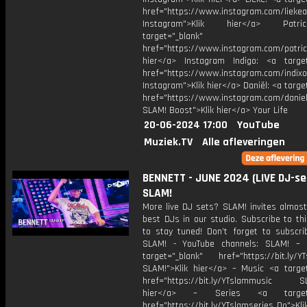
href="https://www.instagram.com/liekea
Instagram">Klik hier</a> Patr
target="_blank"
href="https://www.instagram.com/patric
hier</a> Instagram Indigo: <a target
href="https://www.instagram.com/indixo
Instagram">Klik hier</a> Daniël: <a targe
href="https://www.instagram.com/daniel
SLAM! Boost">Klik hier</a> Your Life
20-06-2024 17:00
YouTube
Muziek.TV
Alle afleveringen
BENNETT - JUNE 2024 (LIVE DJ-set
SLAM!
More live DJ sets? SLAM! invites almost
best DJs in our studio. Subscribe to th
to stay tuned! Don’t forget to subscri
SLAM! - YouTube channels: SLAM! – 
target="_blank" href="https://bit.ly/YT
SLAM!">Klik hier</a> – Music <a target
href="https://bit.ly/YTslammusic SL
hier</a> – Series <a target="
href="https://bit.ly/YTslamseries Do">Kli