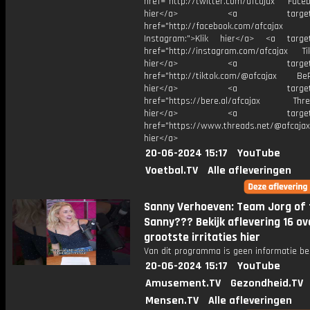
href="http://twitter.com/afcajax Facebo
hier</a> <a target="_
href="http://facebook.com/afcajax
Instagram:">Klik hier</a> <a target
href="http://instagram.com/afcajax TikT
hier</a> <a target="_
href="http://tiktok.com/@afcajax BeRe
hier</a> <a target="_
href="https://bere.al/afcajax Threa
hier</a> <a target="_
href="https://www.threads.net/@afcajax
hier</a>
20-06-2024 15:17
YouTube
Voetbal.TV
Alle afleveringen
Sanny Verhoeven: Team Jorg of
Sanny??? Bekijk aflevering 16 o
grootste irritaties hier
Van dit programma is geen informatie be
20-06-2024 15:17
YouTube
Amusement.TV
Gezondheid.TV
Mensen.TV
Alle afleveringen