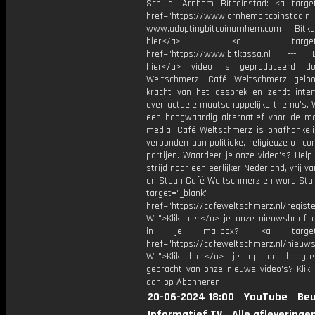
Schuld! Arnhem Bitcoinstad: <a target
href="https://www.arnhembitcoinstad.nl
www.adoptingbitcoinarnhem.com Bitkas
hier</a> <a target="_
href="https://www.bitkassa.nl --- D
hier</a> video is geproduceerd d
Weltschmerz. Café Weltschmerz gelo
kracht van het gesprek en zendt inter
over actuele maatschappelijke thema's. 
een hoogwaardig alternatief voor de m
media. Café Weltschmerz is onafhankelij
verbonden aan politieke, religieuze of c
partijen. Waardeer je onze video's? Help
strijd naar een eerlijker Nederland, vrij v
en Steun Café Weltschmerz en word Sta
target="_blank"
href="https://cafeweltschmerz.nl/registe
Wil">Klik hier</a> je onze nieuwsbrief 
in je mailbox? <a target="
href="https://cafeweltschmerz.nl/nieuws
Wil">Klik hier</a> je op de hoogt
gebracht van onze nieuwe video's? Klik 
dan op Abonneren!
20-06-2024 18:00
YouTube
Beu
Informatief.TV
Alle afleveringe