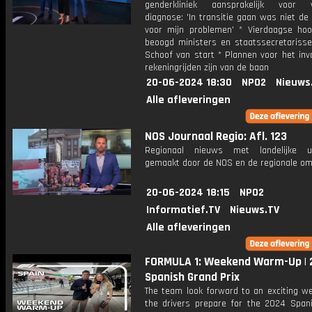
genderkliniek aansprakelijk voor v
diagnose: 'In transitie gaan was niet de
voor mijn problemen' * Vierdaagse hoor
beoogd ministers en staatssecretarisse
Schoof van start * Plannen voor het inv
rekeningrijden zijn van de baan
20-06-2024 18:30
NPO2
Nieuws
Alle afleveringen
NOS Journaal Regio: Afl. 123
Regionaal nieuws met landelijke uit
gemaakt door de NOS en de regionale om
20-06-2024 18:15
NPO2
Informatief.TV
Nieuws.TV
Alle afleveringen
FORMULA 1: Weekend Warm-Up |
Spanish Grand Prix
The team look forward to an exciting w
the drivers prepare for the 2024 Span