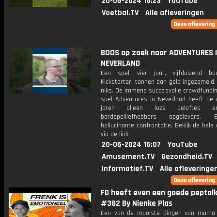
20-06-2024 16:23
YouTube
Voetbal.TV
Alle afleveringen
BOOS op zoek naar ADVENTURES 
NEVERLAND
Een spel, vier jaar, vijfduizend b
Kickstarter, tonnen aan geld ingezameld
niks. De immens succesvolle crowdfundin
spel Adventures in Neverland heeft de 
jaren alleen loze beloftes 
bordspelliefhebbers opgeleverd
hallucinante confrontatie. Bekijk de hele 
via de link.
20-06-2024 16:07
YouTube
Amusement.TV
Gezondheid.TV
Informatief.TV
Alle afleveringe
FD heeft even een goede peptalk
#382 By Nienke Plas
Een van de mooiste dingen van mama z