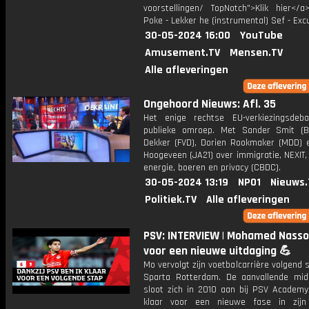
voorstellingen/ TopNotch">Klik hier</a
Poke - Lekker he (instrumental) Sef - Ex
30-05-2024 16:00
YouTube
Amusement.TV
Mensen.TV
Alle afleveringen
Ongehoord Nieuws: Afl. 35
Het enige rechtse EU-verkiezingsde
publieke omroep. Met Sander Smit (B
Dekker (FVD), Dorien Rookmaker (MDD) e
Hoogeveen (JA21) over immigratie, NEXIT,
energie, boeren en privacy (CBDC).
30-05-2024 13:19
NPO1
Nieuws.
Politiek.TV
Alle afleveringen
PSV: INTERVIEW | Mohamed Nasso
voor een nieuwe uitdaging 💪
Mo vervolgt zijn voetbalcarrière volgend s
Sparta Rotterdam. De aanvallende mid
sloot zich in 2010 aan bij PSV Academy
klaar voor een nieuwe fase in zijn 