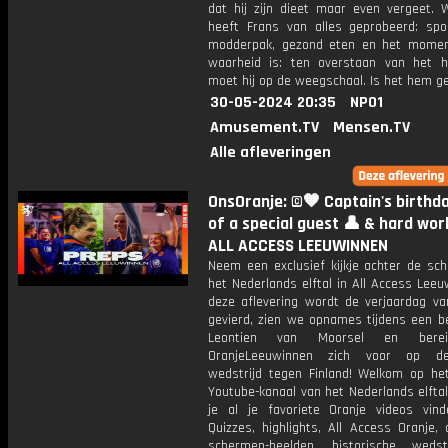
dat hij zijn dieet maar even vergeet. 
heeft Frans van alles geprobeerd: spo
modderpak, gezond eten en het mome
waarheid is: ten overstaan van het h
moet hij op de weegschaal. Is het hem ge
30-05-2024 20:35
NPO1
Amusement.TV
Mensen.TV
Alle afleveringen
OnsOranje: ©️🧡 Captain's birthday
of a special guest 👤 & hard work
ALL ACCESS LEEUWINNEN
Neem een exclusief kijkje achter de sch
het Nederlands elftal in All Access Leeu
deze aflevering wordt de verjaardag va
gevierd, zien we opnames tijdens een b
Leontien van Moorsel en bere
OranjeLeeuwinnen zich voor op d
wedstrijd tegen Finland! Welkom op het 
Youtube-kanaal van het Nederlands elftal
je al je favoriete Oranje videos vind
Quizzes, highlights, All Access Oranje,
schermen-beelden, historische weds