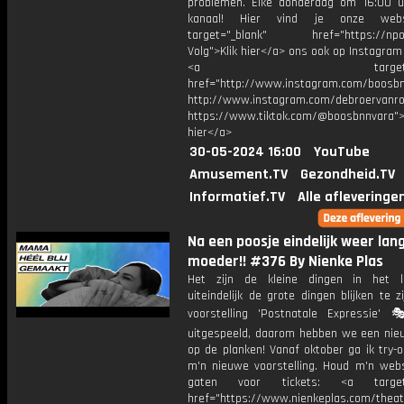
problemen. Elke donderdag om 16:00 u
kanaal! Hier vind je onze webs
target="_blank" href="https://npo3
Volg">Klik hier</a> ons ook op Instagram 
<a target="_bl
href="http://www.instagram.com/boosb
http://www.instagram.com/debroervanr
https://www.tiktok.com/@boosbnnvara">
hier</a>
30-05-2024 16:00
YouTube
Amusement.TV
Gezondheid.TV
Informatief.TV
Alle afleveringe
Na een poosje eindelijk weer lan
moeder!! #376 By Nienke Plas
Het zijn de kleine dingen in het l
uiteindelijk de grote dingen blijken te z
voorstelling 'Postnatale Expressie'
uitgespeeld, daarom hebben we een ni
op de planken! Vanaf oktober ga ik try-
m'n nieuwe voorstelling. Houd m'n webs
gaten voor tickets: <a target=
href="https://www.nienkeplas.com/theat