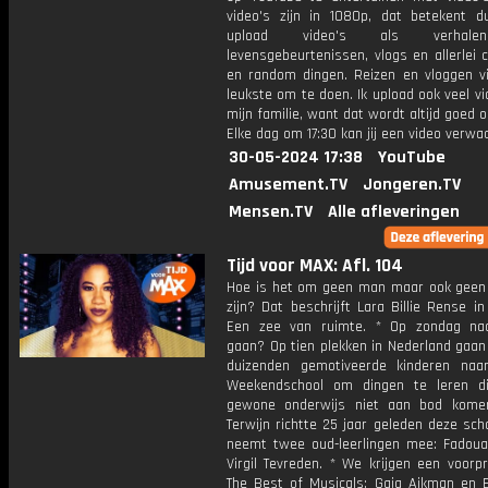
video's zijn in 1080p, dat betekent d
upload video's als verhale
levensgebeurtenissen, vlogs en allerlei 
en random dingen. Reizen en vloggen vi
leukste om te doen. Ik upload ook veel v
mijn familie, want dat wordt altijd goed 
Elke dag om 17:30 kan jij een video verwa
30-05-2024 17:38
YouTube
Amusement.TV
Jongeren.TV
Mensen.TV
Alle afleveringen
Tijd voor MAX: Afl. 104
Hoe is het om geen man maar ook geen
zijn? Dat beschrijft Lara Billie Rense i
Een zee van ruimte. * Op zondag na
gaan? Op tien plekken in Nederland gaan
duizenden gemotiveerde kinderen na
Weekendschool om dingen te leren d
gewone onderwijs niet aan bod kome
Terwijn richtte 25 jaar geleden deze sch
neemt twee oud-leerlingen mee: Fadou
Virgil Tevreden. * We krijgen een voorp
The Best of Musicals: Gaia Aikman en 