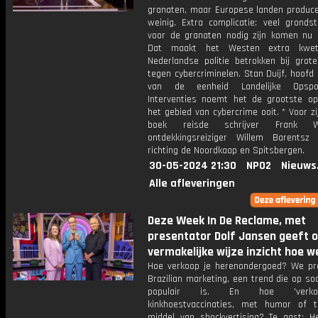
granaten, maar Europese landen produce
weinig. Extra complicatie: veel grondst
voor de granaten nodig zijn komen nu u
Dat maakt het Westen extra kwet
Nederlandse politie betrokken bij grote
tegen cybercriminelen. Stan Duijf, hoofd
van de eenheid Landelijke Opsp
Interventies noemt het de grootste op
het gebied van cybercrime ooit. * Voor z
boek reisde schrijver Frank W
ontdekkingsreiziger Willem Barentsz 
richting de Noordkaap en Spitsbergen.
30-05-2024 21:30
NPO2
Nieuws
Alle afleveringen
Deze Week In De Reclame, met
presentator Dolf Jansen geeft 
vermakelijke wijze inzicht hoe w
Hoe verkoop je herenondergoed? We pr
Brazilian marketing, een trend die op so
populair is. En hoe 'verko
kinkhoestvaccinaties, met humor of 
middel van shockvertising? Te gast: H