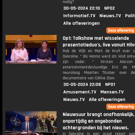
nodig?
30-05-2024 22:10
NPO2
Informatief.TV
Nieuws.TV
Poli
Alle afleveringen
Op1: Talkshow met wisselende
presentatieduo's, live vanuit Hil
Rob de Wijk en Mart de Kruif over 
Oekraïne. * Bo Hanna werd als kind ontv
zijn vader. * Kirsten Alarcon
entertainmentdeskundige Eric de 
neuroloog Maarten Titulaer over d
documentaire van Céline Dion.
30-05-2024 22:08
NPO1
Amusement.TV
Mensen.TV
Nieuws.TV
Alle afleveringen
Nieuwsuur brengt onafhankelijk,
onpartijdig en ongebonden
achtergronden bij het nieuws.
In Oekraïne is een groot tekort aa