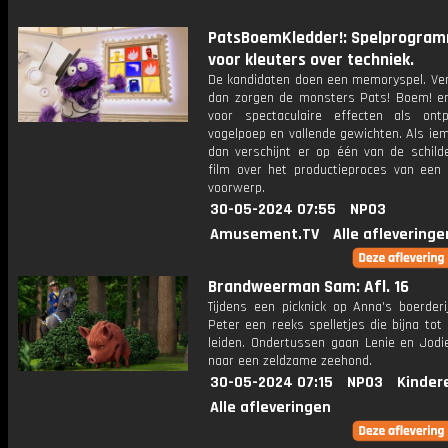
PatsBoemKledder!: Spelprogra
voor kleuters over techniek.
De kandidaten doen een memoryspel. Verl
dan zorgen de monsters Pats! Boem! en
voor spectaculaire effecten als ontpl
vogelpoep en vallende gewichten. Als ie
dan verschijnt er op één van de schilde
film over het productieproces van een 
voorwerp.
30-05-2024 07:55
NPO3
Amusement.TV
Alle afleveringe
Brandweerman Sam: Afl. 16
Tijdens een picknick op Anna's boerderi
Peter een reeks spelletjes die bijna to
leiden. Ondertussen gaan Lenie en Jodi
naar een zeldzame zeehond.
30-05-2024 07:15
NPO3
Kinder
Alle afleveringen