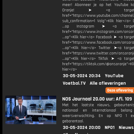
meer! Abonneer je op het YouTube k
Oranje! ➤ <a target="_
href="https://www.youtube.com/chann
sub_confirmation=1 Volg">Klik hier</a> 
...op Instagram ➤ <a target="
href="https://www.instagram.com/onsor
...op">Klik hier</a> Facebook ➤ <a targe
href="https://www.facebook.com/onsora
...op">Klik hier</a> Twitter ➤<a target
href="https://www.twitter.com/onsoranj
...op">Klik hier</a> TikTok ➤ <a target
href="https://tiktok.com/@onsoranje">Kli
hier</a>
30-05-2024 20:34
YouTube
Voetbal.TV
Alle afleveringen
NOS Journaal 20.00 uur: Afl. 109
Met het laatste nieuws, gebeurteni
nationaal en internationaal bela
weersverwachting. En op NPO 1 e
gebarentaal.
30-05-2024 20:00
NPO1
Nieuws