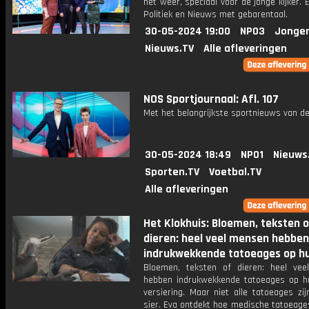
het weer, speciaal voor de jonge kijker.
Politiek en Nieuws met gebarentaal.
30-05-2024 19:00
NPO3
Jonger
Nieuws.TV
Alle afleveringen
NOS Sportjournaal: Afl. 107
Met het belangrijkste sportnieuws van de
30-05-2024 18:49
NPO1
Nieuws
Sporten.TV
Voetbal.TV
Alle afleveringen
Het Klokhuis: Bloemen, teksten 
dieren: heel veel mensen hebben
indrukwekkende tatoeages op hu
Bloemen, teksten of dieren: heel ve
hebben indrukwekkende tatoeages op hun
versiering. Maar niet alle tatoeages zi
sier. Eva ontdekt hoe medische tatoeag