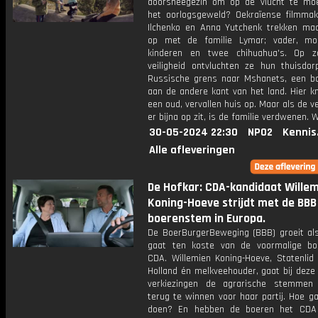
doorsneegezin om op de vlucht te mo
het oorlogsgeweld? Oekraïense filmma
Ilchenko en Anna Yutchenk trekken ma
op met de familie Lymar; vader, moe
kinderen en twee chihuahua's. Op z
veiligheid ontvluchten ze hun thuisdo
Russische grens naar Mshanets, een b
aan de andere kant van het land. Hier k
een oud, vervallen huis op. Maar als de 
er bijna op zit, is de familie verdwenen.
30-05-2024 22:30
NPO2
Kennis
Alle afleveringen
De Hofkar: CDA-kandidaat Wille
Koning-Hoeve strijdt met de BB
boerenstem in Europa.
De BoerBurgerBeweging (BBB) groeit als 
gaat ten koste van de voormalige boe
CDA. Willemien Koning-Hoeve, Statenlid 
Holland én melkveehouder, gaat bij deze
verkiezingen de agrarische stemmen
terug te winnen voor haar partij. Hoe g
doen? En hebben de boeren het CDA