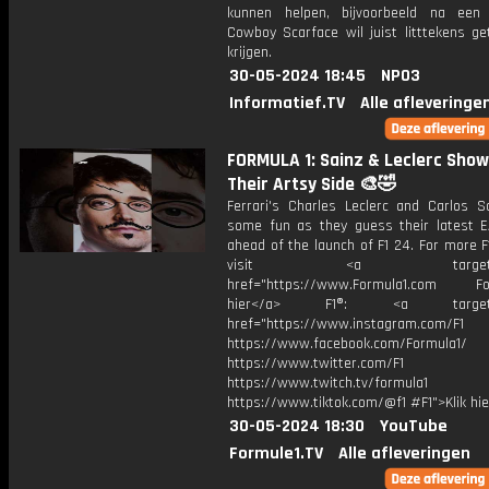
kunnen helpen, bijvoorbeeld na een 
Cowboy Scarface wil juist litttekens ge
krijgen.
30-05-2024 18:45
NPO3
Informatief.TV
Alle afleveringe
FORMULA 1: Sainz & Leclerc Show
Their Artsy Side 🎨🤣
Ferrari's Charles Leclerc and Carlos S
some fun as they guess their latest E
ahead of the launch of F1 24. For more F
visit <a target="_b
href="https://www.Formula1.com Fol
hier</a> F1®: <a target="_
href="https://www.instagram.com/F1
https://www.facebook.com/Formula1/
https://www.twitter.com/F1
https://www.twitch.tv/formula1
https://www.tiktok.com/@f1 #F1">Klik hi
30-05-2024 18:30
YouTube
Formule1.TV
Alle afleveringen