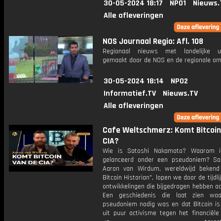
30-05-2024 18:17
NPO1
Nieuws.
Alle afleveringen
NOS Journaal Regio: Afl. 108
Regionaal nieuws met landelijke uit
gemaakt door de NOS en de regionale om
30-05-2024 18:14
NPO2
Informatief.TV
Nieuws.TV
Alle afleveringen
Cafe Weltschmerz: Komt Bitcoin
CIA?
Wie is Satoshi Nakamoto? Waarom is
gelanceerd onder een pseudoniem? S
Aaron van Wirdum, wereldwijd bekend
Bitcoin Historian", lopen we door de tijdli
ontwikkelingen die bijgedragen hebben aa
Een geschiedenis die laat zien wa
pseudoniem nodig was en dat Bitcoin is
uit puur activisme tegen het financiële