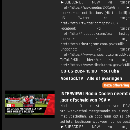
►SUBSCRIBE NOW <a target="
href="https://psv.media/2KXaA6m ►T
hier</a> on notifications (Hit the bell
US Twitter: <a target="_
href="http://twitter.com/psv">Klik
Facebook: <a target="_
href="http://facebook.com/psv Instagr
hier</a> <a target="_
href="http://instagram.com/psv">Klik
Snapchat: <a target="_
href="https://www.snapchat.com/add/p
TikTok:">Klik hier</a> <a target=
href="https://www.tiktok.com/@psv">Klik
30-05-2024 13:00
YouTube
Voetbal.TV
Alle afleveringen
INTERVIEW | Nadia Coolen neemt 
jaar afscheid van PSV ♥️
Nadia heeft alle stappen van PS
vrouwenvoetbal meegemaakt en is nog n
met voetballen. Ze gaat haar opties a
zal later beslissen wat voor haar de best
►SUBSCRIBE NOW <a target="