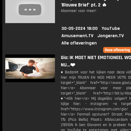
'Blauwe Brief' pt. 2 🔥
Abonneer voor meer!
30-05-2024 18:00
YouTube
Amusement.TV
Jongeren.TV
Alle afleveringen
Gio: IK MOET NIET EMOTIONEEL W
NU…❤️
♦ Bedankt voor het kijken naar deze vid
hier mijn TRUIEN EN NOG MEER VETTE D
target="_blank" href="http://www.gioxl.
hier</a> Abonneer voor meer ple
target="_blank" href="http://bit.ly/Ab
♦">Klik hier</a> Mij dagelijks volgen?
kijkje hier: - Instagram: <a target
href="https://www.instagram.com/gio
hier</a> Fanmail opsturen? Straat: Pl
17b (Pico Bello) Plaats: Alblasserdam 
2951GN Ik ben Giovanni en ik probeer he
op YouTube te entertainen met video's