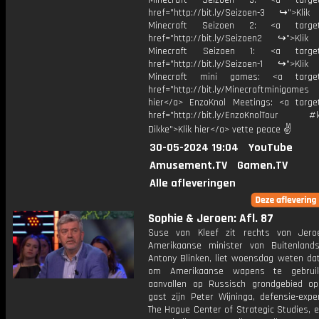
Minecraft Seizoen 3: <a target=
href="http://bit.ly/Seizoen-3 ↪">Klik
Minecraft Seizoen 2: <a target=
href="http://bit.ly/Seizoen2 ↪">Klik
Minecraft Seizoen 1: <a target=
href="http://bit.ly/Seizoen-1 ↪">Klik
Minecraft mini games: <a target=
href="http://bit.ly/Minecraftminigame
hier</a> EnzoKnol Meetings: <a target
href="http://bit.ly/EnzoKnolTour #
Dikke">Klik hier</a> vette peace ✌
30-05-2024 19:04
YouTube
Amusement.TV
Gamen.TV
Alle afleveringen
Sophie & Jeroen: Afl. 87
Suse van Kleef zit rechts van Jero
Amerikaanse minister van Buitenland
Antony Blinken, liet woensdag weten dat
om Amerikaanse wapens te gebrui
aanvallen op Russisch grondgebied ope
gast zijn Peter Wijninga, defensie-expe
The Hague Center of Strategic Studies, 