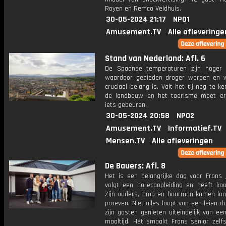
Royen en Remco Veldhuis.
30-05-2024 21:17
NPO1
Amusement.TV
Alle afleveringe
Stand van Nederland: Afl. 6
De Spaanse temperaturen zijn hoger 
waardoor gebieden droger worden en 
cruciaal belang is. Valt het tij nog te k
de landbouw en het toerisme moet e
iets gebeuren.
30-05-2024 20:58
NPO2
Amusement.TV
Informatief.TV
Mensen.TV
Alle afleveringen
De Bauers: Afl. 8
Het is een belangrijke dag voor Frans j
volgt een horecaopleiding en heeft ko
Zijn ouders, oma en buurman komen la
proeven. Niet alles loopt van een leien d
zijn gasten genieten uiteindelijk van een
maaltijd. Het smaakt Frans senior zelf