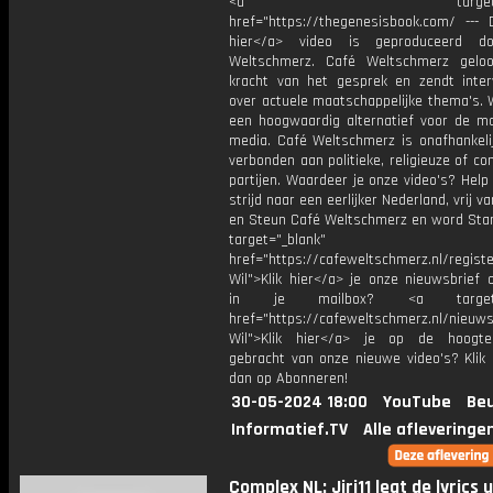
<a target="_bl
href="https://thegenesisbook.com/ --- D
hier</a> video is geproduceerd d
Weltschmerz. Café Weltschmerz gelo
kracht van het gesprek en zendt inter
over actuele maatschappelijke thema's. 
een hoogwaardig alternatief voor de m
media. Café Weltschmerz is onafhankelij
verbonden aan politieke, religieuze of c
partijen. Waardeer je onze video's? Help
strijd naar een eerlijker Nederland, vrij v
en Steun Café Weltschmerz en word Sta
target="_blank"
href="https://cafeweltschmerz.nl/registe
Wil">Klik hier</a> je onze nieuwsbrief 
in je mailbox? <a target="
href="https://cafeweltschmerz.nl/nieuws
Wil">Klik hier</a> je op de hoogt
gebracht van onze nieuwe video's? Klik 
dan op Abonneren!
30-05-2024 18:00
YouTube
Beu
Informatief.TV
Alle afleveringe
Complex NL: Jiri11 legt de lyrics u