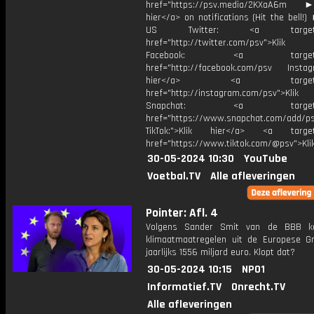
href="https://psv.media/2KXaA6m ►T
hier</a> on notifications (Hit the bell
US Twitter: <a target="_
href="http://twitter.com/psv">Klik
Facebook: <a target="_
href="http://facebook.com/psv Instagr
hier</a> <a target="_
href="http://instagram.com/psv">Klik
Snapchat: <a target="_
href="https://www.snapchat.com/add/p
TikTok:">Klik hier</a> <a target=
href="https://www.tiktok.com/@psv">Klik
30-05-2024 10:30
YouTube
Voetbal.TV
Alle afleveringen
Pointer: Afl. 4
Volgens Sander Smit van de BBB k
klimaatmaatregelen uit de Europese G
jaarlijks 1556 miljard euro. Klopt dat?
30-05-2024 10:15
NPO1
Informatief.TV
Onrecht.TV
Alle afleveringen