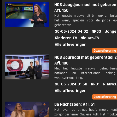
NOS Jeugdjournaal met gebarent
Afl. 150
Het laatste nieuws uit binnen- en buit
het weer, speciaal voor de jonge kij
gebarentaal.
30-05-2024 04:02
NPO3
Jonge
Kinderen.TV
Nieuws.TV
Alle afleveringen
NOS Journaal met gebarentaal 2
Afl. 108
Met het laatste nieuws, gebeurteni
nationaal en internationaal bela
weersverwachting.
30-05-2024 01:50
NPO1
Nieuws
Alle afleveringen
De Nachtzoen: Afl. 51
Het leven op straat heeft mooie kan
zorgondernemer Xavière Kolk. Het maakte