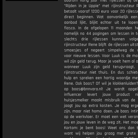
daarom vorig jaar met rijlessen bij de 
"Rijden in je Uppie" met rijinstructeur 
betaalt vooraf 1200 euro voor 20 rijles
direct beginnen. Wat aanvankelijk een 
aanbod lijkt, blijkt echter uit te lope
fiasco. In de afgelopen 11 maanden h
namelijk na 44 pogingen om lessen in t
slechts drie rijlessen kunnen volg
rijinstructeur Rene blijft de rijlessen uit
smoesjes of negeert simpelweg de v
voor nieuwe lessen. Voor Luuk is de maa
wil zijn geld terug. Maar je voelt hem al
wanneer Luuk zijn geld terugvraagt,
rijinstructeur niet thuis. En dus schie
hulp en spreken een hartig woordje met 
Rene. Ook boos? Of wil je klokkenluiden
op boos@bnnvara.nl! Je wordt opgel
influencer levert jouw product n
huisjesmelker maakt misbruik van de
jaagt jou op extra kosten. Je mag er
zijn, maar niet homo doen. Je baas inti
op de werkvloer. Er moet een wet veran
jou en jouw leven in de weg zit. Het mo
Kortom: je bent boos! Weet ons dan t
want wij helpen jou graag met grote 