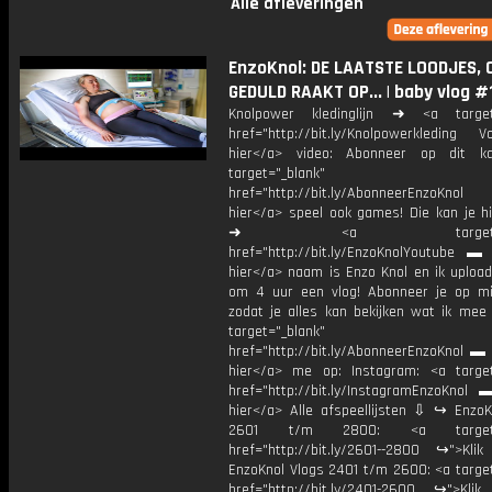
Alle afleveringen
EnzoKnol: DE LAATSTE LOODJES, 
GEDULD RAAKT OP... | baby vlog #
Knolpower kledinglijn ➜ <a target=
href="http://bit.ly/Knolpowerkleding Vo
hier</a> video: Abonneer op dit ka
target="_blank"
href="http://bit.ly/AbonneerEnzoKnol
hier</a> speel ook games! Die kan je hi
➜ <a target="_bl
href="http://bit.ly/EnzoKnolYoutube ▬ M
hier</a> naam is Enzo Knol en ik upload
om 4 uur een vlog! Abonneer je op mi
zodat je alles kan bekijken wat ik mee
target="_blank"
href="http://bit.ly/AbonneerEnzoKnol ▬ 
hier</a> me op: Instagram: <a target
href="http://bit.ly/InstagramEnzoKnol 
hier</a> Alle afspeellijsten ⇩ ↪ EnzoK
2601 t/m 2800: <a target="
href="http://bit.ly/2601--2800 ↪">Klik
EnzoKnol Vlogs 2401 t/m 2600: <a target
href="http://bit.ly/2401-2600 ↪">Klik