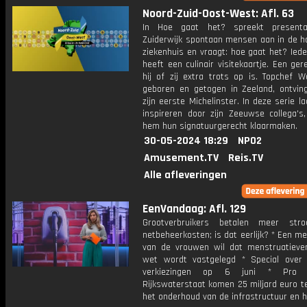
Noord-Zuid-Oost-West: Afl. 63
In Hoe gaat het? spreekt presenta
Zuiderwijk spontaan mensen aan in de ha
ziekenhuis en vraagt: hoe gaat het? Ied
heeft een culinair visitekaartje. Een ge
hij of zij extra trots op is. Topchef W
geboren en getogen in Zeeland, ontvin
zijn eerste Michelinster. In deze serie laa
inspireren door zijn Zeeuwse collega's,
hem hun signatuurgerecht klaarmaken.
30-05-2024 18:29
NPO2
Amusement.TV
Reis.TV
Alle afleveringen
EenVandaag: Afl. 129
Grootverbruikers betalen meer str
netbeheerkosten; is dat eerlijk? * Een m
van de vrouwen wil dat menstruatiever
wet wordt vastgelegd * Special over
verkiezingen op 6 juni * Pro 
Rijkswaterstaat komen 25 miljard euro t
het onderhoud van de infrastructuur en 