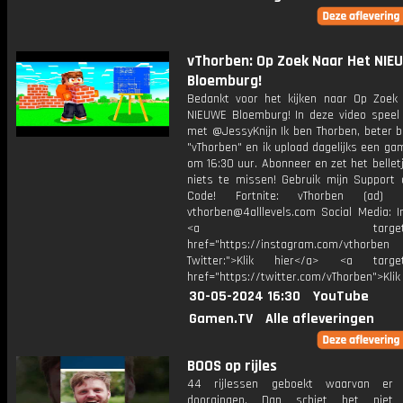
vThorben: Op Zoek Naar Het NIE
Bloemburg!
Bedankt voor het kijken naar Op Zoek
NIEUWE Bloemburg! In deze video speel
met @JessyKnijn Ik ben Thorben, beter b
"vThorben" en ik upload dagelijks een ga
om 16:30 uur. Abonneer en zet het belle
niets te missen! Gebruik mijn Support 
Code! Fortnite: vThorben (ad) B
vthorben@4alllevels.com Social Media: I
<a target="_bl
href="https://instagram.com/vthorben
Twitter:">Klik hier</a> <a target=
href="https://twitter.com/vThorben">Klik
30-05-2024 16:30
YouTube
Gamen.TV
Alle afleveringen
BOOS op rijles
44 rijlessen geboekt waarvan e
doorgingen. Dan schiet het niet