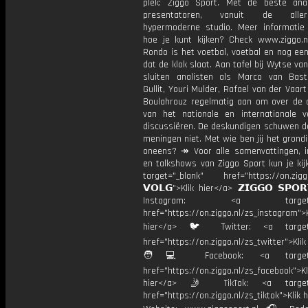
plek: Ziggo Sport. Met de beste ana
presentatoren, vanuit de allern
hypermoderne studio. Meer informati
hoe je kunt kijken? Check www.ziggo.nl
Rondo is het voetbal, voetbal en nog ee
dat de klok slaat. Aan tafel bij Wytse va
sluiten analisten als Marco van Bas
Gullit, Youri Mulder, Rafael van der Vaart
Boulahrouz regelmatig aan om over de ac
van het nationale en internationale v
discussiëren. De deskundigen schuwen d
meningen niet. Met wie ben jij het grond
oneens? ↠ Voor alle samenvattingen, i
en talkshows van Ziggo Sport kun je kij
target="_blank" href="https://on.ziggo
𝗩𝗢𝗟𝗚">Klik hier</a> 𝗭𝗜𝗚𝗚𝗢 𝗦𝗣𝗢
Instagram: <a target="_
href="https://on.ziggo.nl/zs_instagram">K
hier</a> 🐦 Twitter: <a target=
href="https://on.ziggo.nl/zs_twitter">Kli
🧑💻 Facebook: <a target="
href="https://on.ziggo.nl/zs_facebook">Kl
hier</a> 🤳 TikTok: <a target=
href="https://on.ziggo.nl/zs_tiktok">Klik h