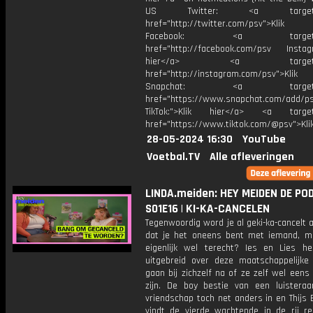
US Twitter: <a target="_
href="http://twitter.com/psv">Klik
Facebook: <a target="_
href="http://facebook.com/psv Instagr
hier</a> <a target="_
href="http://instagram.com/psv">Klik
Snapchat: <a target="_
href="https://www.snapchat.com/add/p
TikTok:">Klik hier</a> <a target=
href="https://www.tiktok.com/@psv">Klik
28-05-2024 16:30
YouTube
Voetbal.TV
Alle afleveringen
LINDA.meiden: HEY MEIDEN DE PO
S01E16 | KI-KA-CANCELEN
Tegenwoordig word je al geki-ka-cancelt a
dat je het oneens bent met iemand, ma
eigenlijk wel terecht? Ies en Lies h
uitgebreid over deze maatschappelijke
gaan bij zichzelf na of ze zelf wel eens
zijn. De boy bestie van een luisteraa
vriendschap toch net anders in en Thijs
vindt de vierde wachtende in de rij re