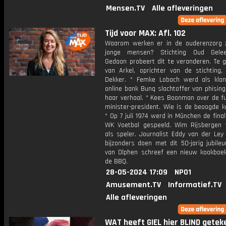
Mensen.TV
Alle afleveringen
Tijd voor MAX: Afl. 102
Waarom werken er in de ouderenzorg 
jonge mensen? Stichting Oud Gele
Gedaan probeert dit te veranderen. Te g
van Arkel, oprichter van de stichting,
Dekker. * Femke Lobach werd als kla
online bank Bunq slachtoffer van phising
haar verhaal. * Kees Boonman over de fu
minister-president. Wie is de beoogde k
* Op 7 juli 1974 werd in München de fina
WK Voetbal gespeeld. Wim Rijsbergen 
als speler. Journalist Eddy van der Ley
bijzonders doen met dit 50-jarig jubile
van Olphen schreef een nieuw kookboek
de BBQ.
28-05-2024 17:09
NPO1
Amusement.TV
Informatief.TV
Alle afleveringen
WAT heeft GIEL hier BLIND getek