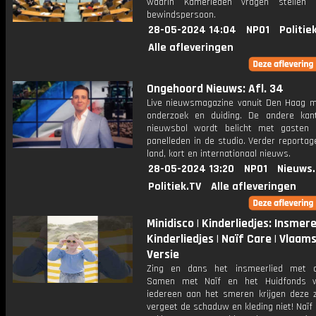
waarin Kamerleden vragen stellen
bewindspersoon.
28-05-2024 14:04
NPO1
Politie
Alle afleveringen
Ongehoord Nieuws: Afl. 34
Live nieuwsmagazine vanuit Den Haag m
onderzoek en duiding. De andere ka
nieuwsbol wordt belicht met gasten
panelleden in de studio. Verder reportag
land, kort en internationaal nieuws.
28-05-2024 13:20
NPO1
Nieuws
Politiek.TV
Alle afleveringen
Minidisco | Kinderliedjes: Insmere
Kinderliedjes | Naïf Care | Vlaam
Versie
Zing en dans het insmeerlied met 
Samen met Naïf en het Huidfonds w
iedereen aan het smeren krijgen deze 
vergeet de schaduw en kleding niet! Naïf