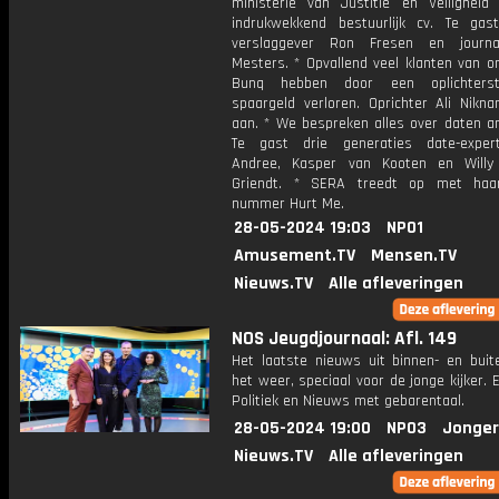
ministerie van Justitie en Veilighei
indrukwekkend bestuurlijk cv. Te gast:
verslaggever Ron Fresen en journa
Mesters. * Opvallend veel klanten van o
Bunq hebben door een oplichters
spaargeld verloren. Oprichter Ali Nikna
aan. * We bespreken alles over daten a
Te gast drie generaties date-exper
Andree, Kasper van Kooten en Willy
Griendt. * SERA treedt op met haa
nummer Hurt Me.
28-05-2024 19:03
NPO1
Amusement.TV
Mensen.TV
Nieuws.TV
Alle afleveringen
NOS Jeugdjournaal: Afl. 149
Het laatste nieuws uit binnen- en buit
het weer, speciaal voor de jonge kijker.
Politiek en Nieuws met gebarentaal.
28-05-2024 19:00
NPO3
Jonger
Nieuws.TV
Alle afleveringen