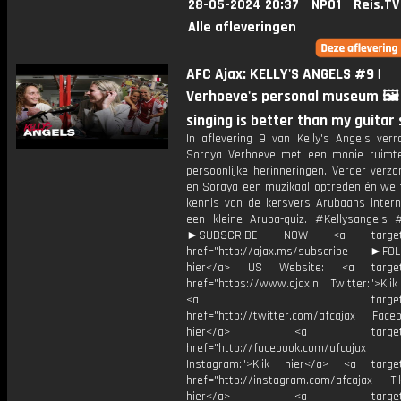
28-05-2024 20:37
NPO1
Reis.TV
Alle afleveringen
AFC Ajax: KELLY'S ANGELS #9 |
Verhoeve's personal museum 🖼 |
singing is better than my guitar 
In aflevering 9 van Kelly's Angels ver
Soraya Verhoeve met een mooie ruimt
persoonlijke herinneringen. Verder verzo
en Soraya een muzikaal optreden én we 
kennis van de kersvers Arubaans interna
een kleine Aruba-quiz. #Kellysangels 
►SUBSCRIBE NOW <a target="
href="http://ajax.ms/subscribe ►FOL
hier</a> US Website: <a target=
href="https://www.ajax.nl Twitter:">Kli
<a target="_bl
href="http://twitter.com/afcajax Facebo
hier</a> <a target="_
href="http://facebook.com/afcajax
Instagram:">Klik hier</a> <a target
href="http://instagram.com/afcajax TikT
hier</a> <a target="_