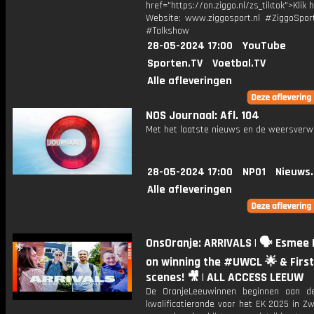
href="https://on.ziggo.nl/zs_tiktok">Klik h
Website: www.ziggosport.nl #ZiggoSpo
#Talkshow
28-05-2024 17:00
YouTube
Sporten.TV
Voetbal.TV
Alle afleveringen
NOS Journaal: Afl. 104
Met het laatste nieuws en de weersverw
28-05-2024 17:00
NPO1
Nieuws
Alle afleveringen
OnsOranje: ARRIVALS | 🗣 Esmee 
on winning the #UWCL 🌟 & First
scenes! 🎥 | ALL ACCESS LEEUW
De OranjeLeeuwinnen beginnen aan d
kwalificatieronde voor het EK 2025 in Zw