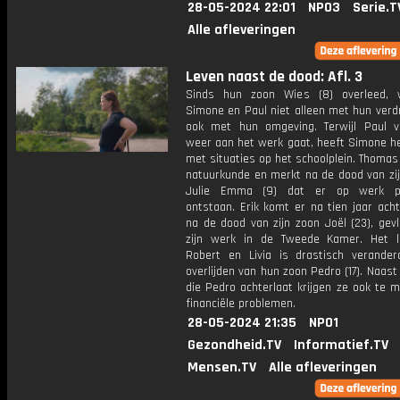
28-05-2024 22:01
NPO3
Serie.T
Alle afleveringen
Leven naast de dood: Afl. 3
Sinds hun zoon Wies (8) overleed, 
Simone en Paul niet alleen met hun verd
ook met hun omgeving. Terwijl Paul vo
weer aan het werk gaat, heeft Simone he
met situaties op het schoolplein. Thomas
natuurkunde en merkt na de dood van zij
Julie Emma (9) dat er op werk p
ontstaan. Erik komt er na tien jaar acht
na de dood van zijn zoon Joël (23), gevl
zijn werk in de Tweede Kamer. Het 
Robert en Livia is drastisch verande
overlijden van hun zoon Pedro (17). Naast
die Pedro achterlaat krijgen ze ook te 
financiële problemen.
28-05-2024 21:35
NPO1
Gezondheid.TV
Informatief.TV
Mensen.TV
Alle afleveringen