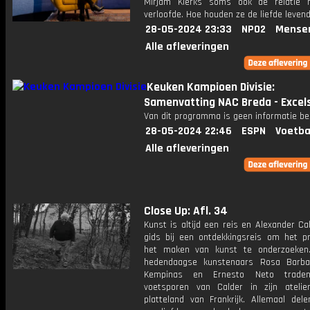
Mirjam Klerks soms ook de relatie 
verloofde. Hoe houden ze de liefde levend
28-05-2024 23:33
NPO2
Mense
Alle afleveringen
Keuken Kampioen Divisie:
Samenvatting NAC Breda - Excels
Van dit programma is geen informatie be
28-05-2024 22:46
ESPN
Voetba
Alle afleveringen
Close Up: Afl. 34
Kunst is altijd een reis en Alexander Ca
gids bij een ontdekkingsreis om het p
het maken van kunst te onderzoeken
hedendaagse kunstenaars Rosa Barba,
Kempinas en Ernesto Neto trade
voetsporen van Calder in zijn ateli
platteland van Frankrijk. Allemaal del