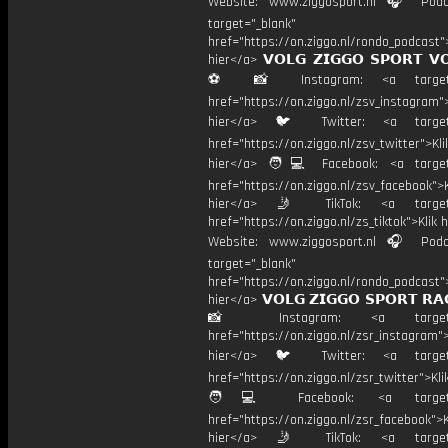
Website: www.ziggosport.nl 🎧 Podc
target="_blank"
href="https://on.ziggo.nl/rondo_podcast">
hier</a> 𝗩𝗢𝗟𝗚 𝗭𝗜𝗚𝗚𝗢 𝗦𝗣𝗢𝗥𝗧 𝗩
⚽️ 📸 Instagram: <a target="
href="https://on.ziggo.nl/zsv_instagram">
hier</a> 🐦 Twitter: <a target=
href="https://on.ziggo.nl/zsv_twitter">Kli
hier</a> 🧑💻 Facebook: <a target=
href="https://on.ziggo.nl/zsv_facebook">K
hier</a> 🤳 TikTok: <a target=
href="https://on.ziggo.nl/zs_tiktok">Klik h
Website: www.ziggosport.nl 🎧 Podc
target="_blank"
href="https://on.ziggo.nl/rondo_podcast">
hier</a> 𝗩𝗢𝗟𝗚 𝗭𝗜𝗚𝗚𝗢 𝗦𝗣𝗢𝗥𝗧 𝗥𝗔
📸 Instagram: <a target="_
href="https://on.ziggo.nl/zsr_instagram">
hier</a> 🐦 Twitter: <a target=
href="https://on.ziggo.nl/zsr_twitter">Kli
🧑💻 Facebook: <a target="
href="https://on.ziggo.nl/zsr_facebook">K
hier</a> 🤳 TikTok: <a target=