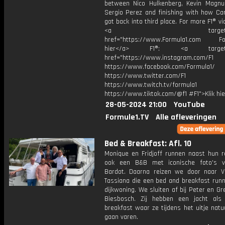
between Nico Hulkenberg, Kevin Magn
Sergio Perez and finishing with how Car
got back into third place. For more F1® vid
<a target="_bl
href="https://www.Formula1.com Fol
hier</a> F1®: <a target="_
href="https://www.instagram.com/F1
https://www.facebook.com/Formula1/
https://www.twitter.com/F1
https://www.twitch.tv/formula1
https://www.tiktok.com/@f1 #F1">Klik hi
28-05-2024 21:00
YouTube
Formule1.TV
Alle afleveringen
Bed & Breakfast: Afl. 10
Monique en Fridjoff runnen naast hun r
ook een B&B met iconische foto's v
Bardot. Daarna reizen we door naar V
Tassiana die een bed and breakfast runn
dijkwoning. We sluiten af bij Peter en Gr
Biesbosch. Zij hebben een jacht al
breakfast waar ze tijdens het uitje natu
gaan varen.