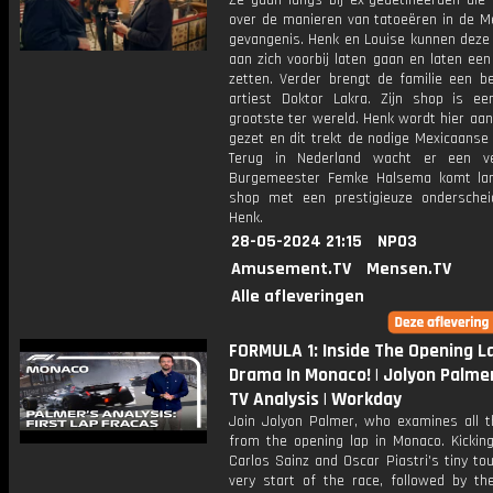
Ze gaan langs bij ex-gedetineerden die 
over de manieren van tatoeëren in de M
gevangenis. Henk en Louise kunnen deze 
aan zich voorbij laten gaan en laten ee
zetten. Verder brengt de familie een b
artiest Doktor Lakra. Zijn shop is e
grootste ter wereld. Henk wordt hier aa
gezet en dit trekt de nodige Mexicaanse
Terug in Nederland wacht er een ve
Burgemeester Femke Halsema komt la
shop met een prestigieuze onderschei
Henk.
28-05-2024 21:15
NPO3
Amusement.TV
Mensen.TV
Alle afleveringen
FORMULA 1: Inside The Opening L
Drama In Monaco! | Jolyon Palmer
TV Analysis | Workday
Join Jolyon Palmer, who examines all 
from the opening lap in Monaco. Kicking
Carlos Sainz and Oscar Piastri's tiny to
very start of the race, followed by the