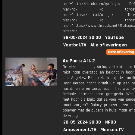
href="http://tiktok.com/@afcajax BeRe
hier</a> <a target="_
href="https://bere.al/afcajax Threa
hier</a> <a target="_
href="https://www.threads.net/@afcajax
hier</a>
28-05-2024 20:30
YouTube
Voetbal.TV
Alle afleveringen
Au Pairs: Afl. 2
De vierde au pair, Aïcha, vertrekt naar
mist haar overstap en belandt in haar 
Los Angeles. Bibi trekt in bij de famil
Haar eerste nacht draait uit op een re
nachtmerrie en zorgt voor flink wat twi
Melanie ontmoet haar gastgezin. Wat
met haar als blijkt dat ze voor vier jong
moet zorgen? Quincy probeert een b
bouwen met de pubers in huis, maar of d
de vraag.
28-05-2024 20:30
NPO3
Amusement.TV
Mensen.TV