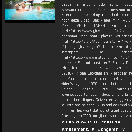
Bestel hier je parfumado met kortingsc
www.parfumado.com/gio-latooy-x-parf
is een samenwerking! ♦ Bedankt voor h
naar deze video! Bekijk hier mijn TRUI
MEER VETTE DINGEN: <a target="
href="http://www.gioxl.nl -">Klik 
Abonneer voor meer plezier: <a target
href="http://bit.ly/AbonneerGXL ♦">Klik
Mij dagelijks volgen? Neem een kijkj
Instagram: <a target="_
href="https://www.instagram.com/gio
hier</a> Fanmail opsturen? Straat: Pl
17b (Pico Bello) Plaats: Alblasserdam 
2951GN Ik ben Giovanni en ik probeer he
op YouTube te entertainen met video's
video's zijn in 1080p, dat betekent d
upload video's als verhale
levensgebeurtenissen, vlogs en allerlei 
en random dingen. Reizen en vloggen vi
leukste om te doen. Ik upload ook veel v
mijn familie, want dat wordt altijd goed 
Elke dag om 17:30 kan jij een video verwa
28-05-2024 17:37
YouTube
Amusement.TV
Jongeren.TV