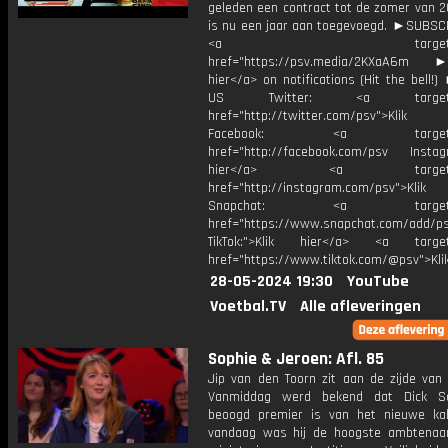
geleden een contract tot de zomer van 2
is nu een jaar aan toegevoegd. ►SUBS
<a target="_bl
href="https://psv.media/2KXaA6m ►T
hier</a> on notifications (Hit the bell
US Twitter: <a target="_
href="http://twitter.com/psv">Klik
Facebook: <a target="_
href="http://facebook.com/psv Instagr
hier</a> <a target="_
href="http://instagram.com/psv">Klik
Snapchat: <a target="_
href="https://www.snapchat.com/add/p
TikTok:">Klik hier</a> <a target=
href="https://www.tiktok.com/@psv">Klik
28-05-2024 19:30
YouTube
Voetbal.TV
Alle afleveringen
Sophie & Jeroen: Afl. 85
Jip van den Toorn zit aan de zijde van 
Vanmiddag werd bekend dat Dick S
beoogd premier is van het nieuwe kab
vandaag was hij de hoogste ambtenaa