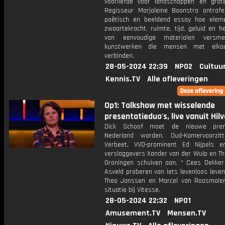
voorliefde voor landschappen en grot
Regisseur Marjoleine Boonstra ontrafe
poëtisch en beeldend essay hoe elem
zwaartekracht, ruimte, tijd, geluid en h
van eenvoudige materialen versme
kunstwerken die mensen met elkaa
verbinden.
28-05-2024 22:39
NPO2
Cultuu
Kennis.TV
Alle afleveringen
Op1: Talkshow met wisselende
presentatieduo's, live vanuit Hil
Dick Schoof moet de nieuwe pre
Nederland worden. Oud-Kamervoorzit
Verbeet, VVD-prominent Ed Nijpels en
verslaggevers Xander van der Wulp en T
Groningen schuiven aan. * Cees Dekker
Asveld proberen van iets levenloos leve
Theo Janssen en Marcel van Roosmale
situatie bij Vitesse.
28-05-2024 22:32
NPO1
Amusement.TV
Mensen.TV