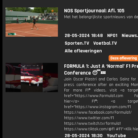
NOS Sportjournaal: Afl. 105
Met het belangrijkste sportnieuws van de
28-05-2024 18:48
NPO1
Nieuws
Sporten.TV
Voetbal.TV
Alle afleveringen
FORMULA 1: Just A ‘Normal’ F1 Pr
Conference 😴💤
Join Oscar Piastri and Carlos Sainz for a
press conference after an exciting Mon
For more F1® videos, visit <a target
href="https://www.Formula1.com Fol
hier</a> F1®: <a target="_
href="https://www.instagram.com/F1
https://www.facebook.com/Formula1/
https://www.twitter.com/F1
https://www.twitch.tv/formula1
https://www.tiktok.com/@f1 #F1">Klik hi
28-05-2024 18:30
YouTube