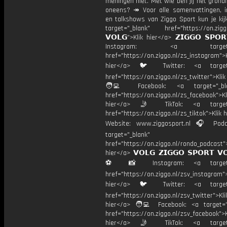
meningen niet. Met wie ben jij het grond
oneens? ↠ Voor alle samenvattingen, i
en talkshows van Ziggo Sport kun je kij
target="_blank" href="https://on.ziggo
𝗩𝗢𝗟𝗚">Klik hier</a> 𝗭𝗜𝗚𝗚𝗢 𝗦𝗣𝗢
Instagram: <a target="_
href="https://on.ziggo.nl/zs_instagram">K
hier</a> 🐦 Twitter: <a target=
href="https://on.ziggo.nl/zs_twitter">Kli
🧑‍💻 Facebook: <a target="_bla
href="https://on.ziggo.nl/zs_facebook">Kl
hier</a> 🤳 TikTok: <a target=
href="https://on.ziggo.nl/zs_tiktok">Klik h
Website: www.ziggosport.nl 🎧 Podc
target="_blank"
href="https://on.ziggo.nl/rondo_podcast">
hier</a> 𝗩𝗢𝗟𝗚 𝗭𝗜𝗚𝗚𝗢 𝗦𝗣𝗢𝗥𝗧 𝗩
⚽️ 📸 Instagram: <a target="
href="https://on.ziggo.nl/zsv_instagram">
hier</a> 🐦 Twitter: <a target=
href="https://on.ziggo.nl/zsv_twitter">Kli
hier</a> 🧑‍💻 Facebook: <a target="
href="https://on.ziggo.nl/zsv_facebook">K
hier</a> 🤳 TikTok: <a target=