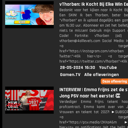
vThorben: Ik Kocht Bij Elke Win E
Bedankt voor het kijken naar Ik Kocht Bi
Een SKIN! Ik ben Thorben, beter be
"vThorben" en ik upload dagelijks een ga
om 16:30 uur. Abonneer en zet het belle
niets te missen! Gebruik mijn Support 
Code! Fortnite: vThorben (ad) B
vthorben@4alllevels.com Social Media: I
<a target="_bl
href="https://instagram.com/vthorben
Twitter:">Klik hier</a> <a target=
href="https://twitter.com/vThorben">Klik
28-05-2024 16:30
YouTube
Gamen.TV
Alle afleveringen
INTERVIEW | Emma Frijns zet de 
Jong PSV naar het eerste! 👏
Verdediger Emma Frijns tekent haa
profcontract. Emma komt over van 
Vrouwen en tekent tot 2027! ►SUBSC
<a target="_bl
href="https://psv.media/2KXaA6m ►T
hier</a> on notifications (Hit the bell