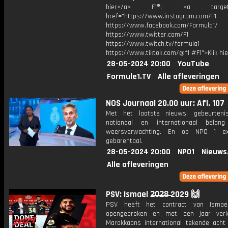
hier</a> F1®: <a target="_
href="https://www.instagram.com/F1
https://www.facebook.com/Formula1/
https://www.twitter.com/F1
https://www.twitch.tv/formula1
https://www.tiktok.com/@f1 #F1">Klik hi
28-05-2024 20:00
YouTube
Formule1.TV
Alle afleveringen
NOS Journaal 20.00 uur: Afl. 107
Met het laatste nieuws, gebeurteni
nationaal en internationaal bela
weersverwachting. En op NPO 1 e
gebarentaal.
28-05-2024 20:00
NPO1
Nieuws
Alle afleveringen
PSV: Ismael 2̶0̶2̶8̶ 2029 🙌
PSV heeft het contract van Ismael
opengebroken en met een jaar verl
Marokkaans international tekende ach