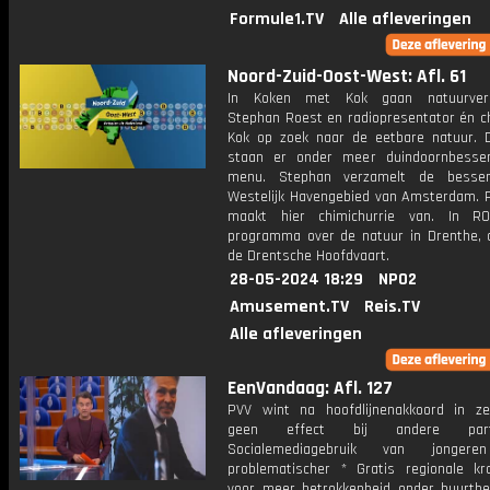
Formule1.TV
Alle afleveringen
Noord-Zuid-Oost-West: Afl. 61
In Koken met Kok gaan natuurvers
Stephan Roest en radiopresentator én ch
Kok op zoek naar de eetbare natuur. 
staan er onder meer duindoornbesse
menu. Stephan verzamelt de besse
Westelijk Havengebied van Amsterdam. P
maakt hier chimichurrie van. In RO
programma over de natuur in Drenthe, 
de Drentsche Hoofdvaart.
28-05-2024 18:29
NPO2
Amusement.TV
Reis.TV
Alle afleveringen
EenVandaag: Afl. 127
PVV wint na hoofdlijnenakkoord in zete
geen effect bij andere par
Socialemediagebruik van jonger
problematischer * Gratis regionale kr
voor meer betrokkenheid onder buurtb