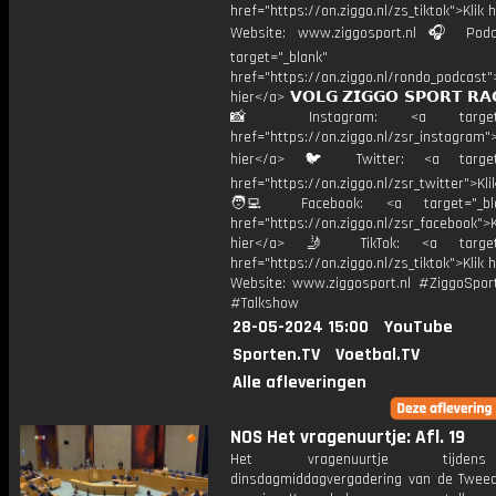
href="https://on.ziggo.nl/zs_tiktok">Klik h
Website: www.ziggosport.nl 🎧 Podc
target="_blank"
href="https://on.ziggo.nl/rondo_podcast">
hier</a> 𝗩𝗢𝗟𝗚 𝗭𝗜𝗚𝗚𝗢 𝗦𝗣𝗢𝗥𝗧 𝗥𝗔
📸 Instagram: <a target="_
href="https://on.ziggo.nl/zsr_instagram">
hier</a> 🐦 Twitter: <a target=
href="https://on.ziggo.nl/zsr_twitter">Kli
🧑‍💻 Facebook: <a target="_bla
href="https://on.ziggo.nl/zsr_facebook">K
hier</a> 🤳 TikTok: <a target=
href="https://on.ziggo.nl/zs_tiktok">Klik h
Website: www.ziggosport.nl #ZiggoSpo
#Talkshow
28-05-2024 15:00
YouTube
Sporten.TV
Voetbal.TV
Alle afleveringen
NOS Het vragenuurtje: Afl. 19
Het vragenuurtje tijd
dinsdagmiddagvergadering van de Twee