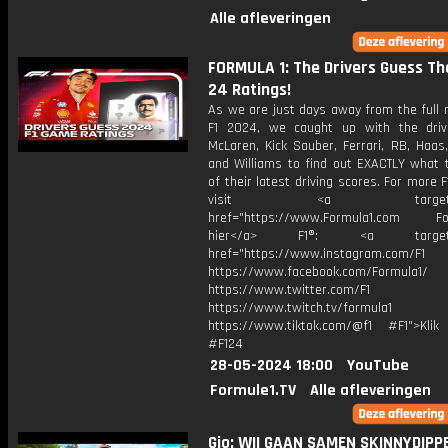
Alle afleveringen
FORMULA 1: The Drivers Guess The
24 Ratings!
As we are just days away from the full 
F1 2024, we caught up with the dri
McLaren, Kick Sauber, Ferrari, RB, Haas
and Williams to find out EXACTLY what t
of their latest driving scores. For more F
visit <a target="_b
href="https://www.Formula1.com Fol
hier</a> F1®: <a target="_
href="https://www.instagram.com/F1
https://www.facebook.com/Formula1/
https://www.twitter.com/F1
https://www.twitch.tv/formula1
https://www.tiktok.com/@f1 #F1">Klik
#F124
28-05-2024 18:00
YouTube
Formule1.TV
Alle afleveringen
Gio: WII GAAN SAMEN SKINNYDIPP