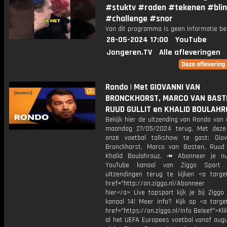
#stuktv #raden #tekenen #bli
#challenge #snor
Van dit programma is geen informatie be
28-05-2024 17:00
YouTube
Jongeren.TV
Alle afleveringen
Rondo | Met GIOVANNI VAN
BRONCKHORST, MARCO VAN BAST
RUUD GULLIT en KHALID BOULAH
Bekijk hier de uitzending van Rondo van
maandag 27/05/2024 terug. Met deze
onze voetbal talkshow te gast: Gio
Bronckhorst, Marco van Basten, Ruud 
Khalid Boulahrouz. ↠ Abonneer je n
YouTube kanaal van Ziggo Sport
uitzendingen terug te kijken <a target
href="http://on.ziggo.nl/Abonneer
hier</a> Live topsport kijk je bij Ziggo
kanaal 14! Meer info? Kijk op <a target
href="https://on.ziggo.nl/info Beleef">Kli
al het UEFA Europees voetbal vanaf augu