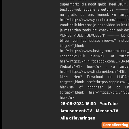
supermarkt (die nooit geldt) heel STOM!
bestaat wel, Isabelle is getuige. ---------
nu gratis op ons kanaal: <a target
href="https://www.youtube.com/lindame
Vond">Klik hier</a> je deze video leuk? Li
je meer zien zoals dit, check dan ook de
VORIGE VIDEO TOEVOEGEN* ---------- Op 
blijven van het laatste nieuws? Insta
target="_blank"
href="https://www.instagram.com/linda
Facebook:">Klik hier</a> <a target
href="https://nl-nl.facebook.com/LINDA.
Website">Klik hier</a> : <a target
href="https://www.lindameiden.nl">Klik
Meer zien? Download de LINDA.-
target="_blank" href="https://apple.co/2Ij
hier</a> of abonneer je op LI
target="_blank" href="https://bit.ly/1Sb
hier</a>
28-05-2024 16:00
YouTube
Amusement.TV
Mensen.TV
Alle afleveringen