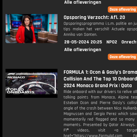
Alle afleveringen
Opsporing Verzocht: Afl. 20
Opsporingsprogramma i.s.m. politie en ju
tips maken het verschil! Actuele opsp
Anniko van Santen.
28-05-2024 20:25
NPO2
Onrech
Alle afleveringen
FORMULA 1: Ocon & Gasly's Drama
Collision And The Top 10 Onboard
2024 Monaco Grand Prix | Qata
Ride onboard with our drivers to relive al
talking points from Monaco, Alpine t
Esteban Ocon and Pierre Gasly’s collisi
angle of the crash between Nico Hulkenb
Magnussen and Sergio Perez which saw
momentarily red flagged and so many 
moments. Presented by Qatar Airways.
F1® videos, visit <a target="
href="https://www.Formula1.com Fol