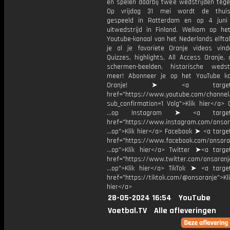
en spelen daarbij twee wedstrijden tege
Op vrijdag 31 mei wordt de thuisw
gespeeld in Rotterdam en op 4 juni
uitwedstrijd in Finland. Welkom op het 
Youtube-kanaal van het Nederlands elftal
je al je favoriete Oranje videos vind
Quizzes, highlights, All Access Oranje,
schermen-beelden, historische weds
meer! Abonneer je op het YouTube k
Oranje! ➤ <a target="_
href="https://www.youtube.com/chann
sub_confirmation=1 Volg">Klik hier</a> 
...op Instagram ➤ <a target="
href="https://www.instagram.com/onsor
...op">Klik hier</a> Facebook ➤ <a targe
href="https://www.facebook.com/onsora
...op">Klik hier</a> Twitter ➤<a target
href="https://www.twitter.com/onsoranj
...op">Klik hier</a> TikTok ➤ <a target
href="https://tiktok.com/@onsoranje">Kli
hier</a>
28-05-2024 16:54
YouTube
Voetbal.TV
Alle afleveringen