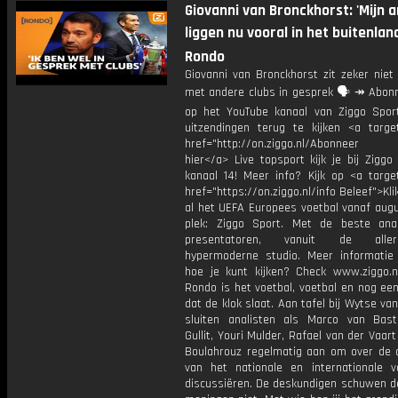
Giovanni van Bronckhorst: 'Mijn 
liggen nu vooral in het buitenland'
Rondo
Giovanni van Bronckhorst zit zeker niet 
met andere clubs in gesprek 🗣️ ↠ Abonn
op het YouTube kanaal van Ziggo Spor
uitzendingen terug te kijken <a target
href="http://on.ziggo.nl/Abonneer
hier</a> Live topsport kijk je bij Ziggo
kanaal 14! Meer info? Kijk op <a target
href="https://on.ziggo.nl/info Beleef">Kli
al het UEFA Europees voetbal vanaf augu
plek: Ziggo Sport. Met de beste ana
presentatoren, vanuit de allern
hypermoderne studio. Meer informati
hoe je kunt kijken? Check www.ziggo.nl
Rondo is het voetbal, voetbal en nog ee
dat de klok slaat. Aan tafel bij Wytse va
sluiten analisten als Marco van Bas
Gullit, Youri Mulder, Rafael van der Vaart
Boulahrouz regelmatig aan om over de ac
van het nationale en internationale v
discussiëren. De deskundigen schuwen d