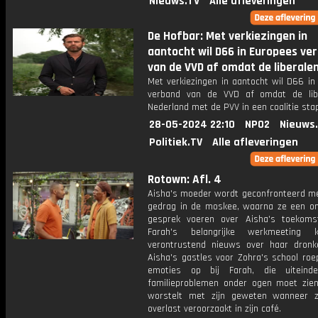
Nieuws.TV
Alle afleveringen
De Hofbar: Met verkiezingen in
aantocht wil D66 in Europees ve
van de VVD af omdat de liberale
Met verkiezingen in aantocht wil D66 in
verband van de VVD af omdat de lib
Nederland met de PVV in een coalitie sta
28-05-2024 22:10
NPO2
Nieuws
Politiek.TV
Alle afleveringen
Rotown: Afl. 4
Aisha's moeder wordt geconfronteerd me
gedrag in de moskee, waarna ze een o
gesprek voeren over Aisha's toekomst
Farah's belangrijke werkmeeting k
verontrustend nieuws over haar dronk
Aisha's gastles voor Zohra's school roe
emoties op bij Farah, die uiteinde
familieproblemen onder ogen moet zien
worstelt met zijn geweten wanneer z
overlast veroorzaakt in zijn café.