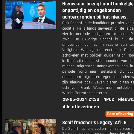
Nieuwsuur brengt onafhankelijk,
onpartijdig en ongebonden
achtergronden bij het nieuws.
Dick Schoof is de kandidaat-premier van
coalitie. Hij is langs geweest bij de leid
vier formerende partijen en formateur R
Zwol. De 67-jarige Schoof is nu de
ambtenaar op het ministerie van Ju
Veiligheid. Wat zijn de reacties in Den
schakelen met politiek duider Arjan Noo
In Italië zijn de eerste maanden van dit
minder migranten aangekomen dan in
periode vorig jaar. Betekent dit dat
aanpak om migranten tegen te houden we
zijn nieuwe boek Zeven dieren bijten te
schrijver Frank Westerman ontdekking
Willem Barentsz achterna.
28-05-2024 21:30
NPO2
Nieuws
Alle afleveringen
Schiffmacher's Legacy: Afl. 6
De Schiffmachers zetten hun reis voort 