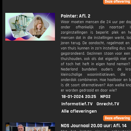
Pointer: Afl. 2
Waar moeten mensen die 24 uur per da
ander afhankelijk zijn naartoe? 
zorginstellingen is beperkt plek en h
mensen dat in die instellingen werkt, lo
jaren terug. De aandacht, regelmaat en 
van thuis kunnen in zo'n instelling dus n
gegarandeerd. Gezinnen staan voor een
thuishouden, ook als dat eigenlijk niet 
of toch het heft in eigen hand nemen? 
Nederland bundelen ouders de kra
kleinschalige wooninitiatieven, di
onderdak combineren. Hoe haalbaar en b
is dit soort alternatieven? Aan welke k
er worden gedraaid en door wie?
18-01-2024 20:25
NPO2
Informatief.TV
Onrecht.TV
Alle afleveringen
NOS Journaal 20.00 uur: Afl. 14