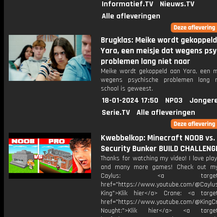
Informatief.TV
Nieuws.TV
Alle afleveringen
Brugklas: Meike wordt gekoppel
Yara, een meisje dat wegens psy
problemen lang niet naar
Meike wordt gekoppeld aan Yara, een m
wegens psychische problemen lang n
school is geweest.
18-01-2024 17:50
NPO3
Jonger
Serie.TV
Alle afleveringen
Kwebbelkop: Minecraft NOOB vs.
Security Bunker BUILD CHALLENG
Thanks for watching my video! I love pla
and many more games! Check out my 
Caylus: <a target="_b
href="https://www.youtube.com/@Caylu
King">Klik hier</a> Crane: <a target
href="https://www.youtube.com/@KingC
Nought:">Klik hier</a> <a target=