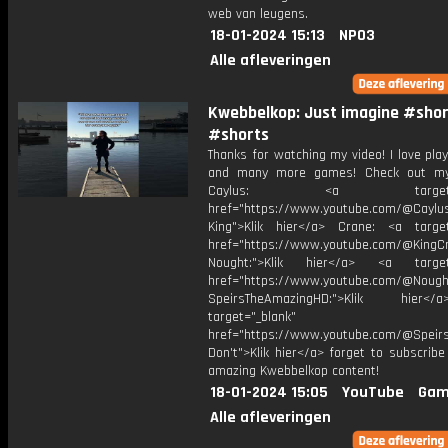
web van leugens.
18-01-2024 15:13
NPO3
Alle afleveringen
Kwebbelkop: Just imagine #shor
#shorts
Thanks for watching my video! I love pla
and many more games! Check out my 
Caylus: <a target="_b
href="https://www.youtube.com/@Caylu
King">Klik hier</a> Crane: <a target
href="https://www.youtube.com/@KingC
Nought:">Klik hier</a> <a target=
href="https://www.youtube.com/@Nought
SpeirsTheAmazingHD:">Klik hier
target="_blank"
href="https://www.youtube.com/@Speir
Don't">Klik hier</a> forget to subscrib
amazing Kwebbelkop content!
18-01-2024 15:05
YouTube
Gam
Alle afleveringen