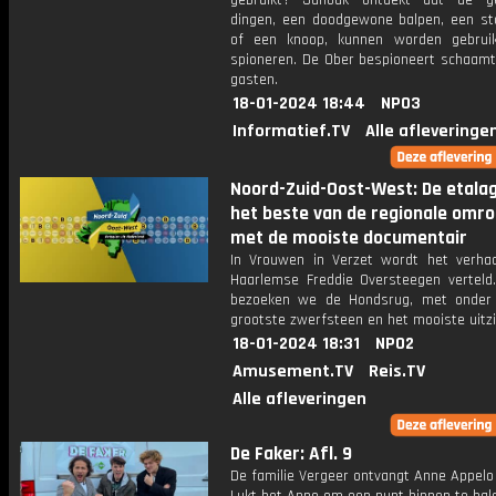
gebruikt? Janouk ontdekt dat de g
dingen, een doodgewone balpen, een st
of een knoop, kunnen worden gebrui
spioneren. De Ober bespioneert schaamte
gasten.
18-01-2024 18:44
NPO3
Informatief.TV
Alle afleveringe
Noord-Zuid-Oost-West: De etala
het beste van de regionale omr
met de mooiste documentair
In Vrouwen in Verzet wordt het verha
Haarlemse Freddie Oversteegen verteld.
bezoeken we de Hondsrug, met onder
grootste zwerfsteen en het mooiste uitzi
18-01-2024 18:31
NPO2
Amusement.TV
Reis.TV
Alle afleveringen
De Faker: Afl. 9
De familie Vergeer ontvangt Anne Appelo