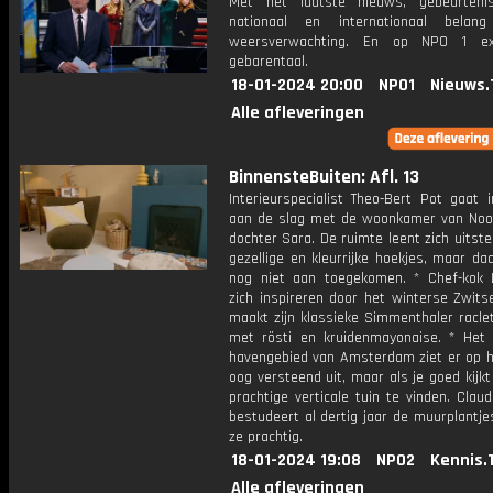
Met het laatste nieuws, gebeurteni
nationaal en internationaal bela
weersverwachting. En op NPO 1 e
gebarentaal.
18-01-2024 20:00
NPO1
Nieuws.
Alle afleveringen
BinnensteBuiten: Afl. 13
Interieurspecialist Theo-Bert Pot gaat 
aan de slag met de woonkamer van Noo
dochter Sara. De ruimte leent zich uitst
gezellige en kleurrijke hoekjes, maar da
nog niet aan toegekomen. * Chef-kok 
zich inspireren door het winterse Zwitse
maakt zijn klassieke Simmenthaler racle
met rösti en kruidenmayonaise. * Het o
havengebied van Amsterdam ziet er op h
oog versteend uit, maar als je goed kijkt
prachtige verticale tuin te vinden. Cla
bestudeert al dertig jaar de muurplantje
ze prachtig.
18-01-2024 19:08
NPO2
Kennis.
Alle afleveringen