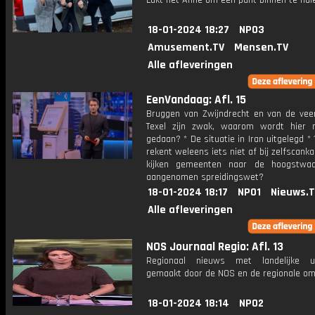
Lukt het Anne om een punt binnen te hal
18-01-2024 18:27
NPO3
Amusement.TV
Mensen.TV
Alle afleveringen
EenVandaag: Afl. 15
Bruggen van Zwijndrecht en van de vee
Texel zijn zwak, waarom wordt hier 
gedaan? * De situatie in Iran uitgelegd * 
rekent weleens iets niet af bij zelfscank
kijken gemeenten naar de hoogstwaars
aangenomen spreidingswet?
18-01-2024 18:17
NPO1
Nieuws.
Alle afleveringen
NOS Journaal Regio: Afl. 13
Regionaal nieuws met landelijke uit
gemaakt door de NOS en de regionale om
18-01-2024 18:14
NPO2