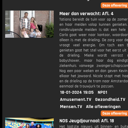
Meer dan verwacht: Afl. 4
Tatiana bereidt de tuin voor op de zomer,
en haar meiden volop kunnen genieten.
rondkruipende meiden is dat een hele u
Carlo gaat weer naar kantoor, waardoor
alleen is met de drieling. De zorg voor d
vraagt veel energie. Om toch een b
genieten gaat het stel voor het eerst uit
de drieling. Mieke wordt verrast
babyshower, maar haar dag eindig
ziekenhuis vanwege zwangerschapscomp
Nog een paar weken en dan geven Kevin 
elkaar het jawoord. Nicole stapt met ha
en de drieling op de tram naar Amsterd
eenmaal de trouwjurk te passen.
18-01-2024 19:05
NPO1
Amusement.TV
Gezondheid.TV
Mensen.TV
Alle afleveringen
NOS Jeugdjournaal: Afl. 18
Het laatste nieuws uit binnen- en buit