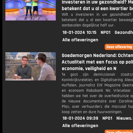
investeren in uw gezondheid? 
betekent dat u al een kwartier b
Wilt u investeren in uw gezondheid
betekent dat u al een kwartier beweeg
aanbevolen dagelijkse half uur.
18-01-2024 10:15
NPO1
Gezondh
Alle afleveringen
Goedemorgen Nederland: Ochte
Actualiteit met een focus op poli
economie, veiligheid en N
Te gast zijn demissionair staatsse
Koninkrijksrelaties en Digitalisering Ale
Huffelen, journalist EW Magazine Geert
en econoom Rabobank Nic Vrieselaar
hebben we het over de overheidsvisie op
de nieuwe documentaire over Carolin
Plas, over verhuurders die massaal hu
koop zetten en dure huurwoningen.
18-01-2024 09:39
NPO1
Nieuws.
Alle afleveringen