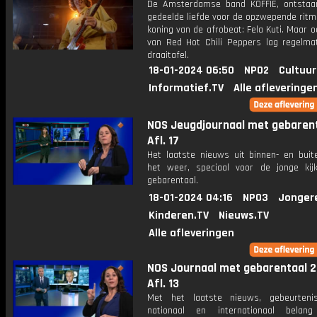
De Amsterdamse band KOFFIE, ontstaa
gedeelde liefde voor de opzwepende ritm
koning van de afrobeat: Fela Kuti. Maar 
van Red Hot Chili Peppers lag regelma
draaitafel.
18-01-2024 06:50
NPO2
Cultuur
Informatief.TV
Alle afleveringe
NOS Jeugdjournaal met gebarent
Afl. 17
Het laatste nieuws uit binnen- en buit
het weer, speciaal voor de jonge kij
gebarentaal.
18-01-2024 04:16
NPO3
Jonger
Kinderen.TV
Nieuws.TV
Alle afleveringen
NOS Journaal met gebarentaal 2
Afl. 13
Met het laatste nieuws, gebeurteni
nationaal en internationaal bela