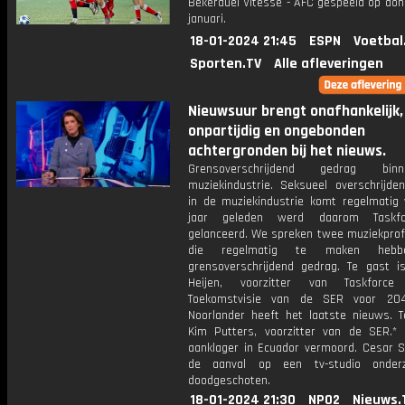
Bekerduel Vitesse - AFC gespeeld op don
januari.
18-01-2024 21:45
ESPN
Voetbal
Sporten.TV
Alle afleveringen
Nieuwsuur brengt onafhankelijk,
onpartijdig en ongebonden
achtergronden bij het nieuws.
Grensoverschrijdend gedrag bi
muziekindustrie. Seksueel overschrijde
in de muziekindustrie komt regelmatig 
jaar geleden werd daarom Taskf
gelanceerd. We spreken twee muziekprof
die regelmatig te maken heb
grensoverschrijdend gedrag. Te gast i
Heijen, voorzitter van Taskforc
Toekomstvisie van de SER voor 204
Noorlander heeft het laatste nieuws. T
Kim Putters, voorzitter van de SER.*
aanklager in Ecuador vermoord. Cesar S
de aanval op een tv-studio onderz
doodgeschoten.
18-01-2024 21:30
NPO2
Nieuws.