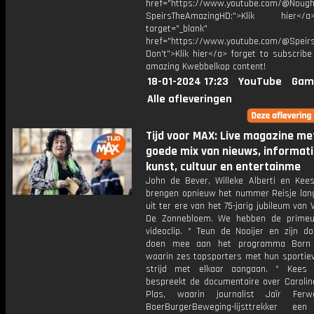
href="https://www.youtube.com/@Nought
SpeirsTheAmazingHD:">Klik hier
target="_blank"
href="https://www.youtube.com/@Speir
Don't">Klik hier</a> forget to subscrib
amazing Kwebbelkop content!
18-01-2024 17:23
YouTube
Gam
Alle afleveringen
Tijd voor MAX: Live magazine me
goede mix van nieuws, informati
kunst, cultuur en entertainme
John de Bever, Willeke Alberti en Kee
brengen opnieuw het nummer Reisje lang
uit ter ere van het 75-jarig jubileum van 
De Zonnebloem. We hebben de primeu
videoclip. * Teun de Nooijer en zijn doc
doen mee aan het programma Born 
waarin zes topsporters met hun sportiev
strijd met elkaar aangaan. * Kees
bespreekt de documentaire over Carolin
Plas, waarin journalist Jaïr Fer
BoerBurgerBeweging-lijsttrekker een