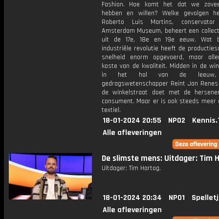
Fashion. Hoe komt het dat we zovee
hebben en willen? Welke gevolgen h
Roberto Luis Martins, conservator
Amsterdam Museum, beheert een collecti
uit de 17e, 18e en 19e eeuw. Wat b
industriële revolutie heeft de producties
snelheid enorm opgevoerd, maar all
koste van de kwaliteit. Midden in de win
in het hol van de leeuw, v
gedragswetenschapper Reint Jan Renes
de winkelstraat doet met de hersen
consument. Maar er is ook steeds meer
textiel.
18-01-2024 20:55
NPO2
Kennis.
Alle afleveringen
De slimste mens: Uitdager: Tim 
Uitdager: Tim Hartog.
18-01-2024 20:34
NPO1
Spellet
Alle afleveringen