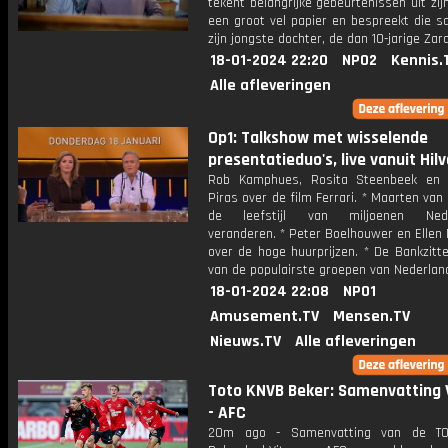
tekent belangrijke gebeurtenissen uit zij
een groot vel papier en bespreekt die 
zijn jongste dochter, de dan 10-jarige Zara
18-01-2024 22:20
NPO2
Kennis.
Alle afleveringen
Op1: Talkshow met wisselende
presentatieduo's, live vanuit Hil
Rob Kamphues, Rosita Steenbeek en 
Piras over de film Ferrari. * Maarten van 
de leefstijl van miljoenen Nede
veranderen. * Peter Boelhouwer en Ellen
over de hoge huurprijzen. * De Bankzitt
van de populairste groepen van Nederlan
18-01-2024 22:08
NPO1
Amusement.TV
Mensen.TV
Nieuws.TV
Alle afleveringen
Toto KNVB Beker: Samenvatting 
- AFC
20m ago - Samenvatting van de T