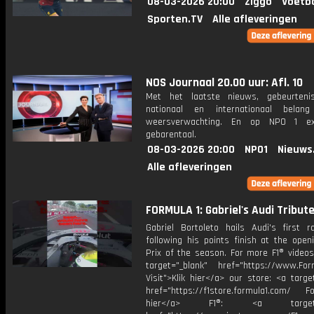
08-03-2026 20:00
Ziggo
Voetba
Sporten.TV
Alle afleveringen
NOS Journaal 20.00 uur: Afl. 10
Met het laatste nieuws, gebeurteni
nationaal en internationaal bela
weersverwachting. En op NPO 1 e
gebarentaal.
08-03-2026 20:00
NPO1
Nieuws
Alle afleveringen
FORMULA 1: Gabriel's Audi Tribut
Gabriel Bortoleto hails Audi's first r
following his points finish at the open
Prix of the season. For more F1® videos,
target="_blank" href="https://www.For
Visit">Klik hier</a> our store: <a targe
href="https://f1store.formula1.com/ Fol
hier</a> F1®: <a target="_