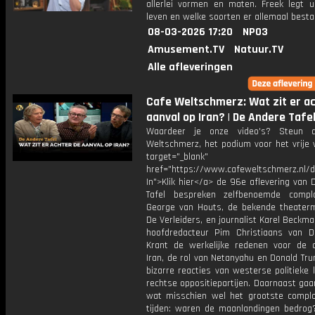
allerlei vormen en maten. Freek legt u
leven en welke soorten er allemaal besta
08-03-2026 17:20
NPO3
Amusement.TV
Natuur.TV
Alle afleveringen
Cafe Weltschmerz: Wat zit er a
aanval op Iran? | De Andere Tafe
Waardeer je onze video's? Steun 
Weltschmerz, het podium voor het vrije 
target="_blank"
href="https://www.cafeweltschmerz.nl/
In">Klik hier</a> de 96e aflevering van
Tafel bespreken zelfbenoemde compl
George van Houts, de bekende theater
De Verleiders, en journalist Karel Beckm
hoofdredacteur Pim Christiaans van 
Krant de werkelijke redenen voor de 
Iran, de rol van Netanyahu en Donald Tr
bizarre reacties van westerse politieke 
rechtse oppositiepartijen. Daarnaast gaa
wat misschien wel het grootste complot
tijden: waren de maanlandingen bedrog?