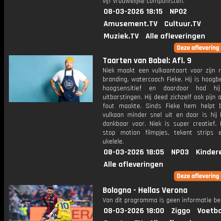
vijf vrouwelijke componisten.
08-03-2026 18:15
NPO2
Amusement.TV
Cultuur.TV
Muziek.TV
Alle afleveringen
Taarten van Babel: Afl. 9
Niek maakt een vulkaantaart voor zijn r
branding, watercoach Fieke. Hij is hoog
hoogsensitief en daardoor had hi
uitbarstingen. Hij deed zichzelf ook pijn a
fout maakte. Sinds Fieke hem helpt b
vulkaan minder snel uit en daar is hij 
dankbaar voor. Niek is super creatief. 
stop motion filmpjes, tekent strips 
ukelele.
08-03-2026 18:05
NPO3
Kinder
Alle afleveringen
Bologna - Hellas Verona
Van dit programma is geen informatie be
08-03-2026 18:00
Ziggo
Voetba