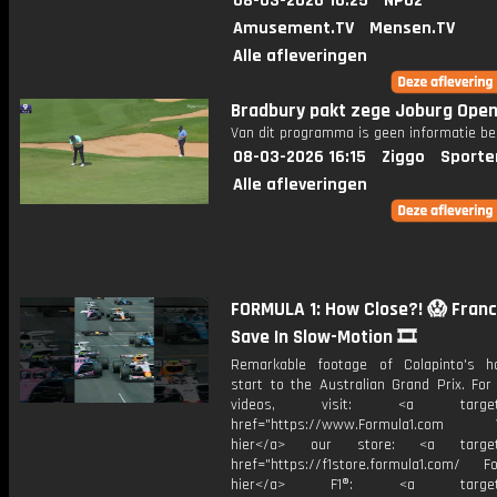
08-03-2026 16:25
NPO2
Amusement.TV
Mensen.TV
Alle afleveringen
Bradbury pakt zege Joburg Ope
Van dit programma is geen informatie be
08-03-2026 16:15
Ziggo
Sporte
Alle afleveringen
FORMULA 1: How Close?! 😱 Franc
Save In Slow-Motion 🎞️
Remarkable footage of Colapinto's hai
start to the Australian Grand Prix. For
videos, visit: <a target="
href="https://www.Formula1.com Vis
hier</a> our store: <a target=
href="https://f1store.formula1.com/ Fol
hier</a> F1®: <a target="_