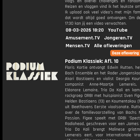
vlogs en allerlei challenges en rando
Reizen en vloggen vind ik het leukste o
Ik upload ook veel video's met mijn fam
dat wordt altijd goed ontvangen. Om 
17:30 kan jij een video verwachten.
08-03-2026 18:20
YouTube
Amusement.TV
Jongeren.TV
Mensen.TV
Alle afleveringen
Podium Klassiek: Afl. 10
Floris Kortie ontvangt Edwin Rutten, he
Bach Ensemble en het Roder Jongenskoor
Akari Bastiaens en violist Georgia Kou
componist Anne-Maartje Lemereis,
Eléonore Lemaire, Trio Da Kali en kam
rockgroep ORBI met huispianist Sven Fig
Helden Bastiaens (13) en Koumentakou (1
uit Beethovens Eerste vioolsonate. Rutt
over de familievoorstelling van Bachs 
Passion. Figee speelt met ORBI 'Spect
Radiohead, geschreven voor een James 
Trio Da Kali brengt Malinese griot
Lemereis eert, voor Internationale Vr