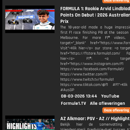
FORMULA 1: Rookie Arvid Lindbla
Points On Debut | 2026 Australia
Prix
The 18-year-old made a huge impressi
first F1 race finishing P8 at the season
Melbourne. For more F1® videos, v
target="_blank" href="https://www.For
Visit">Klik hier</a> our store: <a targe
href="https://f1store.formula1.com/ Fol
hier</a> F1®: <a target="_
href="https://www.instagram.com/F1
https://www.facebook.com/Formula1/
https://www.twitter.com/F1
https://www.twitch.tv/formula1
https://www.tiktok.com/@f1 #F1">Klik
#AusGP
08-03-2026 13:44
YouTube
Formule1.TV
Alle afleveringen
AZ Alkmaar: PSV - AZ // Highlight
Bekijk hier de samenvatting 
VriendenLoterij Eredivisie-duel tussen 