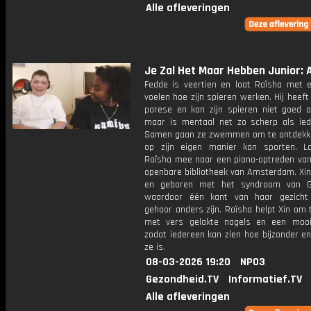
Alle afleveringen
Je Zal Het Maar Hebben Junior: A
Fedde is veertien en laat Raïsha met e
voelen hoe zijn spieren werken. Hij heeft
parese en kan zijn spieren niet goed a
maar is mentaal net zo scherp als ied
Samen gaan ze zwemmen om te ontdekke
op zijn eigen manier kan sporten. L
Raïsha mee naar een piano-optreden van 
openbare bibliotheek van Amsterdam. Xin
en geboren met het syndroom van Go
waardoor één kant van haar gezicht
gehoor anders zijn. Raïsha helpt Xin om 
met vers gelakte nagels en een mooi
zodat iedereen kan zien hoe bijzonder en
ze is.
08-03-2026 19:20
NPO3
Gezondheid.TV
Informatief.TV
Alle afleveringen