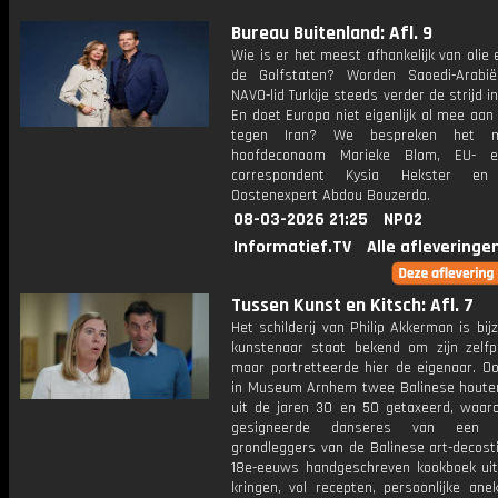
Bureau Buitenland: Afl. 9
Wie is er het meest afhankelijk van olie 
de Golfstaten? Worden Saoedi-Arabi
NAVO-lid Turkije steeds verder de strijd 
En doet Europa niet eigenlijk al mee aan
tegen Iran? We bespreken het m
hoofdeconoom Marieke Blom, EU- 
correspondent Kysia Hekster en
Oostenexpert Abdou Bouzerda.
08-03-2026 21:25
NPO2
Informatief.TV
Alle afleveringe
Tussen Kunst en Kitsch: Afl. 7
Het schilderij van Philip Akkerman is bij
kunstenaar staat bekend om zijn zelfpo
maar portretteerde hier de eigenaar. O
in Museum Arnhem twee Balinese houte
uit de jaren 30 en 50 getaxeerd, waar
gesigneerde danseres van een
grondleggers van de Balinese art-decosti
18e-eeuws handgeschreven kookboek ui
kringen, vol recepten, persoonlijke ane