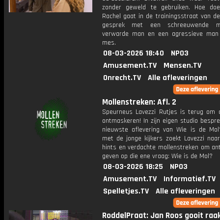
zonder geweld te gebruiken. Hoe do
Rachel gaat in de trainingsstraat van de 
gesprek met een schreeuwende m
verwarde man en een agressieve man
mes.
08-03-2026 18:40
NPO3
Amusement.TV
Mensen.TV
Onrecht.TV
Alle afleveringen
Mollenstreken: Afl. 2
Speurneus Lavezzi Rutjes is terug om 
ontmaskeren! In zijn eigen studio bespre
nieuwste aflevering van Wie is de Mo
met de jonge kijkers zoekt Lavezzi naa
hints en verdachte mollenstreken om an
geven op die ene vraag: Wie is de Mol?
08-03-2026 18:25
NPO3
Amusement.TV
Informatief.TV
Spelletjes.TV
Alle afleveringen
RoddelPraat: Jan Roos gooit raak