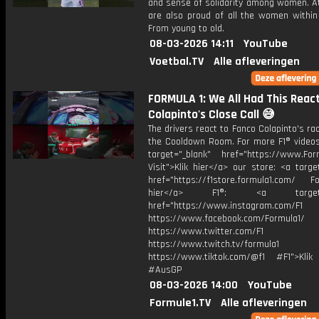
and sense of solidarity among women. At
are also proud of all the women within 
From young to old.
08-03-2026 14:11
YouTube
Voetbal.TV
Alle afleveringen
FORMULA 1: We All Had This Reac
Colapinto's Close Call 😅
The drivers react to Fanco Colapinto's rac
the Cooldown Room. For more F1® videos,
target="_blank" href="https://www.For
Visit">Klik hier</a> our store: <a targe
href="https://f1store.formula1.com/ Fol
hier</a> F1®: <a target="_
href="https://www.instagram.com/F1
https://www.facebook.com/Formula1/
https://www.twitter.com/F1
https://www.twitch.tv/formula1
https://www.tiktok.com/@f1 #F1">Klik
#AusGP
08-03-2026 14:00
YouTube
Formule1.TV
Alle afleveringen