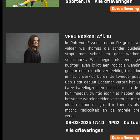
Sporten.TV
Alle afleveringen
VPRO Boeken: Afl. 10
In Rob van Essens roman De grote s
volgen we Thomas die zonder duideli
stopt met school en gaat werke
supermarkt. Wat begint als een ogens
nuchter leven krijgt een radicale wendi
gebeurtenis die alle verbeelding tart. Ho
je het onverklaarbare? De tweede gast
Cop. Haar debuut Dodeman vertelt het ve
twee tweelingzussen die elkaar, na de
hun moeder, twintig jaar niet hebben ge
botsende wereldbeelden vormen de moto
ideeën roman die graaft in thema's als 
macht, radicaliteit en de morele gr
verzet.
08-03-2026 17:40
NPO2
Cultuur
Alle afleveringen