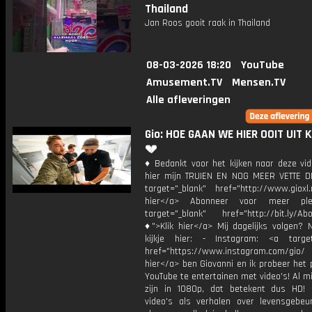
Thailand
Jan Roos gooit raak in Thailand
08-03-2026 18:20
YouTube
Amusement.TV
Mensen.TV
Alle afleveringen
Gio: HOE GAAN WE HIER OOIT UIT 
💔
♦ Bedankt voor het kijken naar deze vid
hier mijn TRUIEN EN NOG MEER VETTE D
target="_blank" href="http://www.gioxl.
hier</a> Abonneer voor meer ple
target="_blank" href="http://bit.ly/Ab
♦">Klik hier</a> Mij dagelijks volgen?
kijkje hier: - Instagram: <a target
href="https://www.instagram.com/gio/
hier</a> ben Giovanni en ik probeer het 
YouTube te entertainen met video's! Al mi
zijn in 1080p, dat betekent dus HD! 
video's als verhalen over levensgebeur