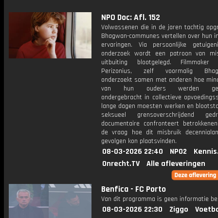
NPO Doc: Afl. 152
Volwassenen die in de jaren tachtig opg
Bhagwan-communes vertellen over hun in
ervaringen. Via persoonlijke getuige
onderzoek wordt een patroon van mi
uitbuiting blootgelegd. Filmmaker 
Perizonius, zelf voormalig Bhagw
onderzoekt samen met anderen hoe mind
van hun ouders werden gesc
ondergebracht in collectieve opvoedings
lange dagen moesten werken en blootst
seksueel grensoverschrijdend ge
documentaire confronteert betrokkenen
de vraag hoe dit misbruik decenniala
gevolgen kon plaatsvinden.
08-03-2026 22:40
NPO2
Kennis
Onrecht.TV
Alle afleveringen
Benfica - FC Porto
Van dit programma is geen informatie be
08-03-2026 22:30
Ziggo
Voetba