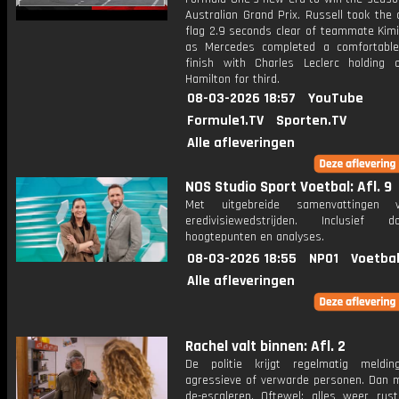
Australian Grand Prix. Russell took the
flag 2.9 seconds clear of teammate Kimi
as Mercedes completed a comfortabl
finish with Charles Leclerc holding 
Hamilton for third.
08-03-2026 18:57
YouTube
Formule1.TV
Sporten.TV
Alle afleveringen
NOS Studio Sport Voetbal: Afl. 9
Met uitgebreide samenvattingen 
eredivisiewedstrijden. Inclusief do
hoogtepunten en analyses.
08-03-2026 18:55
NPO1
Voetbal
Alle afleveringen
Rachel valt binnen: Afl. 2
De politie krijgt regelmatig meldi
agressieve of verwarde personen. Dan 
de-escaleren. Oftewel: alles weer rusti