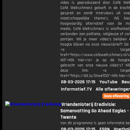
video is geproduceerd door Café Wel
Café Weltschmerz gelooft in de krach
gesprek en zendt interviews uit ove
maatschappelijke thema's. Wij bi
hoogwaardig alternatief voor de ma
media. Café Weltschmerz is onafhankelij
verbonden aan politieke, religieuze of c
partijen. Wil je meer video's bekijken
hoogte blijven via onze nieuwsbrief? Ga
<a target="_bl
href="https://www.cafeweltschmerz.nl/v
Wil">Klik hier</a> je op de hoogt
gebracht van onze nieuwe video's? Kl
deze link: <a target="_
href="https://bit.ly/3XweTO0">Klik hier</
08-03-2026 17:15
YouTube
Beu
Informatief.TV
Alle afleveringe
Vriendenloterij Eredivisie:
Samenvatting Go Ahead Eagles -
Twente
Van dit programma is geen informatie be
08-03-2026 17:15
ESPN
Voetbal