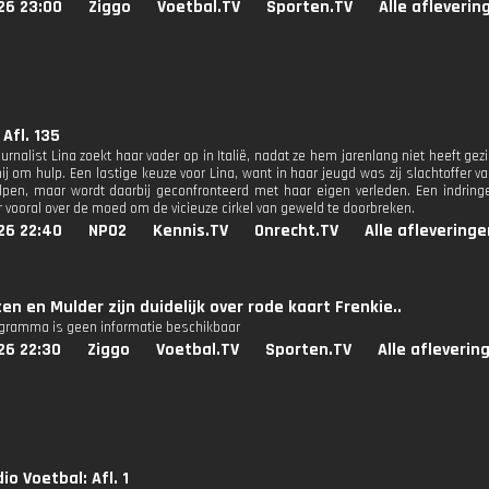
26 23:00
Ziggo
Voetbal.TV
Sporten.TV
Alle afleverin
 Afl. 135
urnalist Lina zoekt haar vader op in Italië, nadat ze hem jarenlang niet heeft gez
ij om hulp. Een lastige keuze voor Lina, want in haar jeugd was zij slachtoffer v
pen, maar wordt daarbij geconfronteerd met haar eigen verleden. Een indring
 vooral over de moed om de vicieuze cirkel van geweld te doorbreken.
26 22:40
NPO2
Kennis.TV
Onrecht.TV
Alle afleveringe
en en Mulder zijn duidelijk over rode kaart Frenkie..
ogramma is geen informatie beschikbaar
26 22:30
Ziggo
Voetbal.TV
Sporten.TV
Alle afleverin
io Voetbal: Afl. 1