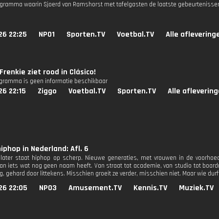
gramma waarin Sjoerd van Ramshorst met tafelgasten de laatste gebeurtenissen
26 22:25
NPO1
Sporten.TV
Voetbal.TV
Alle aflevering
Frenkie ziet rood in Clásico!
ogramma is geen informatie beschikbaar
26 22:15
Ziggo
Voetbal.TV
Sporten.TV
Alle afleverin
hiphop in Nederland: Afl. 6
ar later staat hiphop op scherp. Nieuwe generaties, met vrouwen in de voorh
n iets wat nog geen naam heeft. Van straat tot academie, van studio tot boardr
g, gehard door littekens. Misschien groeit ze verder, misschien niet. Maar wie dur
26 22:05
NPO3
Amusement.TV
Kennis.TV
Muziek.TV