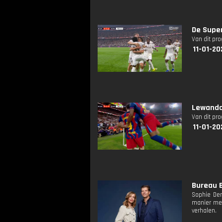
De Super
Van dit pr
11-01-20
Lewando
Van dit pr
11-01-20
Bureau B
Sophie De
manier mee
verhalen.