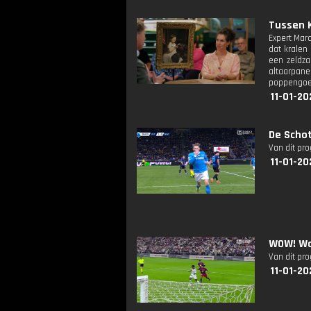
Tussen K
Expert Marc
dat kralen
een zeldza
altaarpan
poppengoed
11-01-20
De Schot
Van dit pr
11-01-20
WOW! Wat
Van dit pr
11-01-20