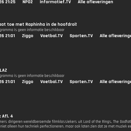
26 21:25
NPO2
Informatief.TV
Alle afleveringen
aat toe met Raphinha in de hoofdrol!
ogramma is geen informatie beschikbaar
26 21:01
Ziggo
Voetbal.TV
Sporten.TV
Alle aflevering
 LAZ
ogramma is geen informatie beschikbaar
26 21:01
Ziggo
Voetbal.TV
Sporten.TV
Alle aflevering
 Afl. 4
ers dirigeren wereldberoemde filmklassiekers uit Lord of the Rings, The Godfathe
niet alleen hun techniek perfectioneren, maar ook laten zien dat ze met muziek ee