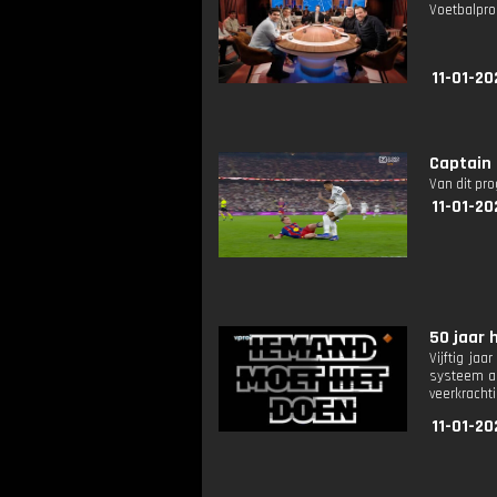
Voetbalpro
11-01-20
Captain 
Van dit pr
11-01-20
50 jaar 
Vijftig ja
systeem aa
veerkrachti
11-01-20