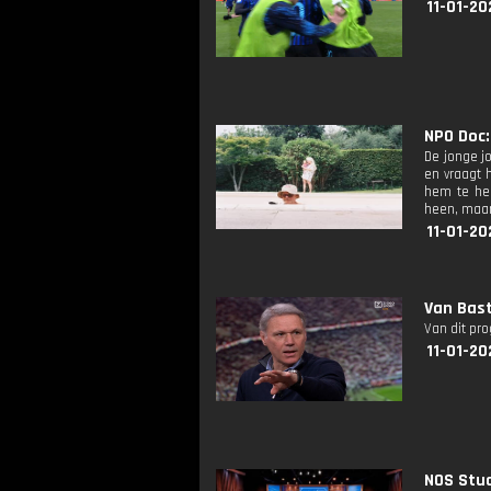
11-01-20
NPO Doc:
De jonge jo
en vraagt h
hem te hel
heen, maar
11-01-20
Van Bast
Van dit pr
11-01-20
NOS Stud