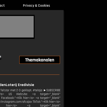
act
Privacy & Cookies
ndenLoterij Eredivisie
 Telstar met 2-3 geklopt. #telaja ►SUBSCRIBE
r</a> US Website: <a target="_blank"
x Facebook:">Klik hier</a> <a target="_blank"
//instagram.com/afcajax TikTok:">Klik hier</a>
Klik hier</a> <a target="_blank"