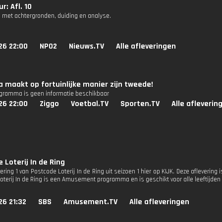
r: Afl. 10
 met achtergronden, duiding en analyse.
26 22:00
NPO2
Nieuws.TV
Alle afleveringen
 maakt op fortuinlijke manier zijn tweede!
ogramma is geen informatie beschikbaar
26 22:00
Ziggo
Voetbal.TV
Sporten.TV
Alle afleverin
 Loterij In de Ring
vering 1 van Postcode Loterij In de Ring uit seizoen 1 hier op KIJK. Deze aflevering 
oterij In de Ring is een Amusement programma en is geschikt voor alle leeftijden
26 21:32
SBS
Amusement.TV
Alle afleveringen