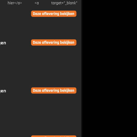
">Klik hier</a> <a target="_blank"
gen
gen