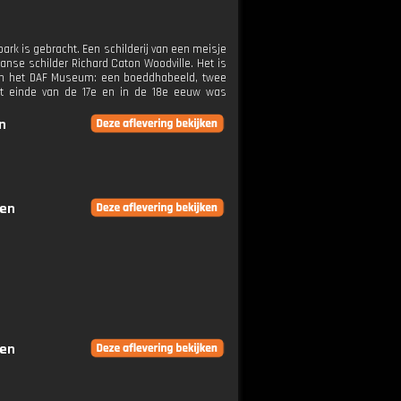
ark is gebracht. Een schilderij van een meisje
aanse schilder Richard Caton Woodville. Het is
n in het DAF Museum: een boeddhabeeld, twee
het einde van de 17e en in de 18e eeuw was
n
gen
gen