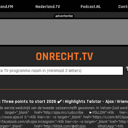
land.FM
Nederland.TV
Podcast.NL
Cont
ONRECHT.TV
: Three points to start 2026 ✔️ | Highlights Telstar - Ajax | Vrie
 de eerste wedstrijd van de tweede seizoenshelft gewonnen. In Velsen-Zuid werd
arget="_blank" href="http://ajax.ms/subscribe ►FOLLOW">Klik hie
s://www.ajax.nl X:">Klik hier</a> <a target="_blank" href="https://x.com/AFCAja
://facebook.com/afcajax Instagram:">Klik hier</a> <a target="_blank" href="http:
et="_blank" href="http://tiktok.com/@afcajax WhatsApp:">