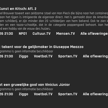
unst en Kitsch: Afl. 2
el Brouwer taxeert een zeldzame stoel van Han Pieck die bijna naar het containerp
 aan het rijgen is intrigeerde de eigenaar direct. Het is gemaakt door de Amerik
am schilderij, er zijn minder dan 20 schilderijen van hem bekend. Ook te zie
elen en een tazza-schaaltje, dat in de categorie poppengoed behoort. Aan 
 een hobby van de vrouw des huizes.
26 21:30
NPO1
Cultuur.TV
Mensen.TV
Alle afleveringe
 tekent voor de gelijkmaker in Giuseppe Meazza
ogramma is geen informatie beschikbaar
26 21:30
Ziggo
Voetbal.TV
Sporten.TV
Alle afleverin
 een gruwelijke goal van Vinicius Júnior
ogramma is geen informatie beschikbaar
26 21:30
Ziggo
Voetbal.TV
Sporten.TV
Alle afleverin