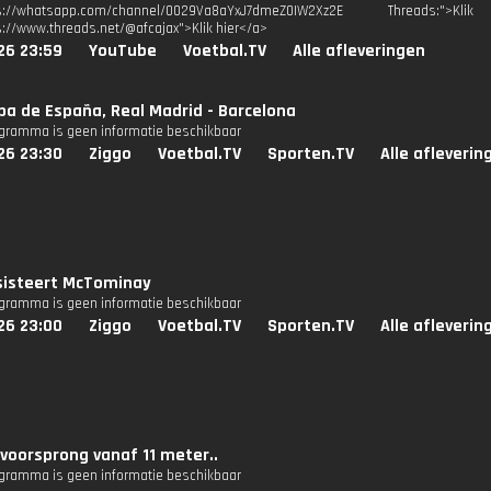
tps://whatsapp.com/channel/0029Va8aYxJ7dmeZ0IW2Xz2E Threads:
s://www.threads.net/@afcajax">Klik hier</a>
26 23:59
YouTube
Voetbal.TV
Alle afleveringen
a de España, Real Madrid - Barcelona
ogramma is geen informatie beschikbaar
26 23:30
Ziggo
Voetbal.TV
Sporten.TV
Alle afleverin
sisteert McTominay
ogramma is geen informatie beschikbaar
26 23:00
Ziggo
Voetbal.TV
Sporten.TV
Alle afleverin
 voorsprong vanaf 11 meter..
ogramma is geen informatie beschikbaar