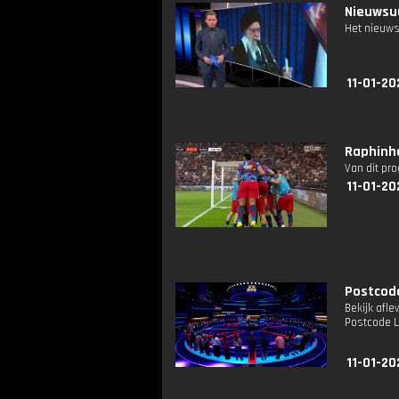
Nieuwsuu
Het nieuws
11-01-20
Raphinha
Van dit pr
11-01-20
Postcode
Bekijk afle
Postcode L
11-01-20