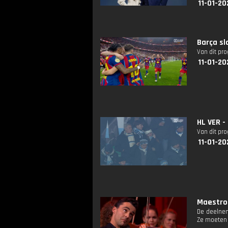
11-01-20
Barça sl
Van dit pr
11-01-20
HL VER -
Van dit pr
11-01-20
Maestro:
De deelnem
Ze moeten 