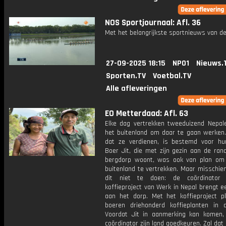
NOS Sportjournaal: Afl. 36
Met het belangrijkste sportnieuws van de
27-09-2025 18:15
NPO1
Nieuws.
Sporten.TV
Voetbal.TV
Alle afleveringen
EO Metterdaad: Afl. 63
Elke dag vertrekken tweeduizend Nepal
het buitenland om daar te gaan werken.
dat ze verdienen, is bestemd voor hun
Boer Jit, die met zijn gezin aan de ran
bergdorp woont, was ook van plan om
buitenland te vertrekken. Maar misschien
dit niet te doen: de coördinator
koffieproject van Werk in Nepal brengt 
aan het dorp. Met het koffieproject p
boeren driehonderd koffieplanten in 
Voordat Jit in aanmerking kan komen
coördinator zijn land goedkeuren. Zal dat