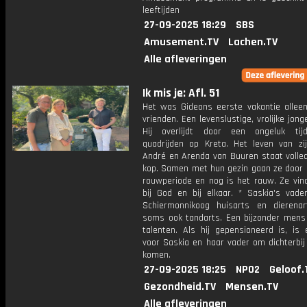
leeftijden
27-09-2025 18:29
SBS
Amusement.TV
Lachen.TV
Alle afleveringen
Ik mis je: Afl. 51
Het was Gideons eerste vakantie alleen
vrienden. Een levenslustige, vrolijke jong
Hij overlijdt door een ongeluk tij
quadrijden op Kreta. Het leven van zi
André en Arenda van Buuren staat volled
kop. Samen met hun gezin gaan ze door 
rouwperiode en nog is het rauw. Ze vin
bij God en bij elkaar. * Saskia's vad
Schiermonnikoog huisarts en dierena
soms ook tandarts. Een bijzonder mens
talenten. Als hij gepensioneerd is, is 
voor Saskia en haar vader om dichterbij
komen.
27-09-2025 18:25
NPO2
Geloof.
Gezondheid.TV
Mensen.TV
Alle afleveringen