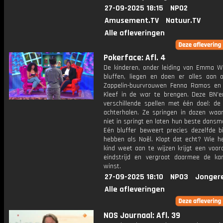
27-09-2025 18:15
NPO2
Amusement.TV
Natuur.TV
Alle afleveringen
Pokerface: Afl. 4
De kinderen, onder leiding van Emma Wo
bluffen, liegen en doen er alles aan 
Zappelin-buurvrouwen Fenna Ramos en
Kleef in de war te brengen. Deze BN'e
verschillende spellen met één doel: de
achterhalen. Ze springen in dozen waar 
niet in springt en laten hun beste dansm
Eén bluffer beweert precies dezelfde b
hebben als Noël. Klopt dat echt? Wie he
kind weet aan te wijzen krijgt een voor
eindstrijd en vergroot daarmee de k
winst.
27-09-2025 18:10
NPO3
Jonger
Alle afleveringen
NOS Journaal: Afl. 39