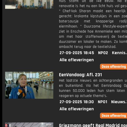
huis stamt uit de 14e eeuw. Na e
renovatie is het nu een licht huis vol ges
* Chef-kok Sharon maakt een heerlijk 
gerecht: krokante kipstukjes in een zoe
botersausje met knapperige radi
eiermihoen. * Duurzame lifestyle-exper
ziet in Enschede hoe Annemieke een mis
om met haar stoffenweverij de textiel
duurzamer en lokaler te maken. Zo kom
ambacht terug naar de textielstad.
27-09-2025 18:45
NPO2
Kennis
Alle afleveringen
EenVandaag: Afl. 231
Het laatste nieuws en achtergronden ui
en buitenland. Via het EenVandaag Op
kunnen 50.000 leden hun stem laten
reageren op actuele thema's.
27-09-2025 18:30
NPO1
Nieuws.
Alle afleveringen
Griezmann geeft Real Madrid no