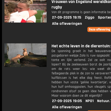
Vrouwen van Engeland wereldka
rugby
Van dit programma is geen informatie be
27-09-2025 19:15
Ziggo
Sporte
Alle afleveringen
Het echte leven in de dierentuin: 
De spanning groeit in het leeuwenverb
pasgeboren welpje Zola is ruw opgepakt 
tante en lijkt verlamd. Zal ze ooit n
lopen? Bij de zeeleeuwen barst de jaarlij
om de rots weer los: wie weet dit
felbegeerde plek in de zon te veroveren?
kuifibissen is het elke dag feest. Rafi
hebben hun vaste 'gekke kwartiertje', w
hun kuif omhooggooien, hun vleugels sp
rondrennen alsof ze geen idee hebben 
Maar waarom doen ze dit eigenlijk?
27-09-2025 19:05
NPO1
Natuur.
Alle afleveringen