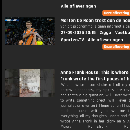
Alle afleveringen
Marten De Roon trekt aan de no
Van dit programma is geen informatie be
27-09-2025 20:15
Ziggo
Voetba
Sporten.TV
Alle afleveringen
Anne Frank House: This is where
Frank wrote the first pages of h
'When I write I can shake off all my 
sorrow disappears, my spirits are revi
and that's a big question, will I ever wri
to write something great, will I ever
journalist or a writer? I hope so, oh I ho
much, because writing allows me t
everything, all my thoughts, ideals and f
wrote Anne Frank in her diary on 5 Ap
#diary #annefrank #ams