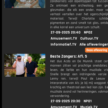
zandkorrels: van alpentoppen tot tussen
Ze ontmoet een archeoloog, een ge
glasmaker, die elk een ander, maar ve
verhaal vertellen over het ogenschijnli
materiaal. Terwijl Charlotte schil
pigmenten en zand smelt tot glas, ontde
in elke korrel een universum schuilt.
27-09-2025 20:40
NPO2
Amusement.TV
Cultuur.TV
Informatief.TV
Alle afleveringe
Beste Zangers: Afl. 5
Het duo Acda en De Munnik staat cen
mannen zitten vol prachtige anekdotes
leven, de liefde en hun muzikale vri
Snelle brengt een indringende versi
Lenny ren, terwijl Paul de Leeuw 
interpretatie van Als je bij mij weggaat
krachtig en theatraal een lied kan zijn. 
muzikale avond vol herinneringen, vakma
verwondering.
27-09-2025 20:30
NPO1
Amusement.TV
Muziek.TV