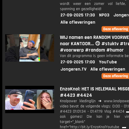
wordt weer een zomer vol liefde, a
spanning en gezelligheid!
27-09-2025 17:30
NPO3
Jonger
Alle afleveringen
WIJ namen een RANDOM VOORW
naar KANTOOR... 🙃 #stuktv #tr
#voorwerp #random #humor
Van dit programma is geen informatie be
27-09-2025 17:00
YouTube
Jongeren.TV
Alle afleveringen
EnzoKnol: HET IS HELEMAAL MIS
#4423 #4424
Knolpower kledinglijn ➜ www.knolpowe
video bevat de volgende vlogs: 0:00 - 01:
#4423 01:01:34 - 01:47:19 Vlog #4424 ▬
ook games! Die kan je hier vin
target="_blank"
href="http://bit.ly/EnzoKnolYoutube ▬ M