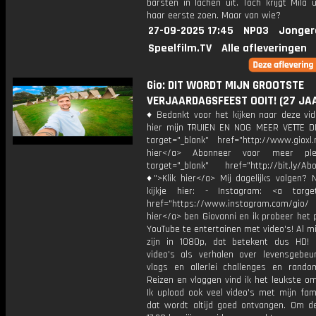
barsten in lachen uit. Toch krijgt Mila ui
haar eerste zoen. Maar van wie?
27-09-2025 17:45
NPO3
Jonger
Speelfilm.TV
Alle afleveringen
Gio: DIT WORDT MIJN GROOTSTE
VERJAARDAGSFEEST OOIT! (27 JA
♦ Bedankt voor het kijken naar deze vid
hier mijn TRUIEN EN NOG MEER VETTE D
target="_blank" href="http://www.gioxl.
hier</a> Abonneer voor meer ple
target="_blank" href="http://bit.ly/Ab
♦">Klik hier</a> Mij dagelijks volgen?
kijkje hier: - Instagram: <a target
href="https://www.instagram.com/gio/
hier</a> ben Giovanni en ik probeer het 
YouTube te entertainen met video's! Al mi
zijn in 1080p, dat betekent dus HD! 
video's als verhalen over levensgebeur
vlogs en allerlei challenges en rando
Reizen en vloggen vind ik het leukste o
Ik upload ook veel video's met mijn fam
dat wordt altijd goed ontvangen. Om 