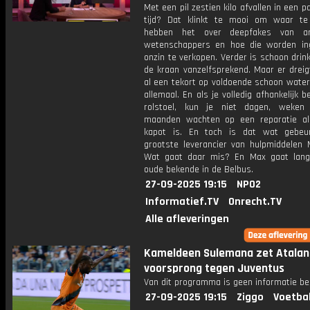
Met een pil zestien kilo afvallen in een 
tijd? Dat klinkt te mooi om waar te
hebben het over deepfakes van a
wetenschappers en hoe die worden i
onzin te verkopen. Verder is schoon drin
de kraan vanzelfsprekend. Maar er dreig
al een tekort op voldoende schoon water
allemaal. En als je volledig afhankelijk b
rolstoel, kun je niet dagen, weken
maanden wachten op een reparatie al
kapot is. En toch is dat wat gebeu
grootste leverancier van hulpmiddelen M
Wat gaat daar mis? En Max gaat lang
oude bekende in de Belbus.
27-09-2025 19:15
NPO2
Informatief.TV
Onrecht.TV
Alle afleveringen
Kameldeen Sulemana zet Atalan
voorsprong tegen Juventus
Van dit programma is geen informatie be
27-09-2025 19:15
Ziggo
Voetba