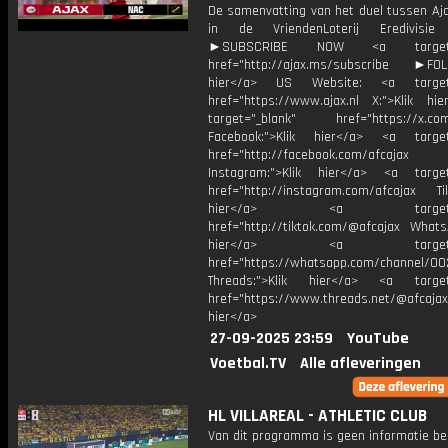
De samenvatting van het duel tussen Aj
in de VriendenLoterij Eredivisie
►SUBSCRIBE NOW <a target="
href="http://ajax.ms/subscribe ►FOL
hier</a> US Website: <a target=
href="https://www.ajax.nl X:">Klik hi
target="_blank" href="https://x.co
Facebook:">Klik hier</a> <a target
href="http://facebook.com/afcajax
Instagram:">Klik hier</a> <a target
href="http://instagram.com/afcajax TikT
hier</a> <a target="_
href="http://tiktok.com/@afcajax WhatsA
hier</a> <a target="_
href="https://whatsapp.com/channel/
Threads:">Klik hier</a> <a target=
href="https://www.threads.net/@afcajax
hier</a>
27-09-2025 23:59
YouTube
Voetbal.TV
Alle afleveringen
HL VILLAREAL - ATHLETIC CLUB
Van dit programma is geen informatie be