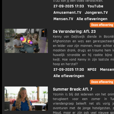
17:30 kan jij een video verwachten.
27-09-2025 17:33
YouTube
Amusement.TV
Jongeren.TV
Mensen.TV
Alle afleveringen
De Verandering: Afl. 23
Kenny van Geijlswijk diende in Bosnië
Afghanistan en was een gerespecteerde
en leider voor zijn mannen, maar achter
maakten drank, drugs en trauma hem ka
huwelijk strandde en hij raakte bijna 
kwijt. Hoe vond Kenny in zijn laatste m
hoop en herstel?
27-09-2025 17:30
NPO2
Mensen
Alle afleveringen
Summer Break: Afl. 7
Yasmin is blij dat iedereen van het ani
terugkeert voor een zomer in Tur
vriendengroep beleeft net als vorig j
avonturen met de jonge hotelgasten, 
Maud, maar er zijn ook veel nieuwe ga