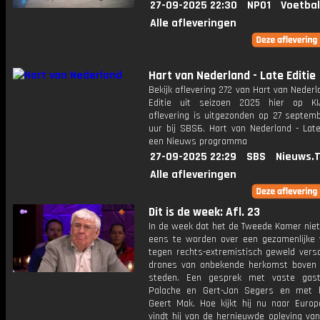
27-09-2025 22:30
NPO1
Voetbal
Alle afleveringen
Hart van Nederland - Late Editie
Bekijk aflevering 272 van Hart van Nederl
Editie uit seizoen 2025 hier op KI
aflevering is uitgezonden op 27 septemb
uur bij SBS6. Hart van Nederland - Late
een Nieuws programma
27-09-2025 22:29
SBS
Nieuws.
Alle afleveringen
Dit is de week: Afl. 23
In de week dat het de Tweede Kamer niet
eens te worden over een gezamenlijke v
tegen rechts-extremistisch geweld vers
drones van onbekende herkomst boven
steden. Een gesprek met vaste gast
Palache en Gert-Jan Segers en met h
Geert Mak. Hoe kijkt hij nu naar Euro
vindt hij van de hernieuwde opleving van 