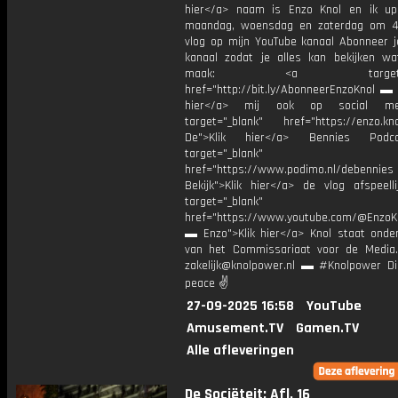
hier</a> naam is Enzo Knol en ik up
maandag, woensdag en zaterdag om 4
vlog op mijn YouTube kanaal Abonneer j
kanaal zodat je alles kan bekijken w
maak: <a target="_b
href="http://bit.ly/AbonneerEnzoKnol ▬ 
hier</a> mij ook op social me
target="_blank" href="https://enzo.kno
De">Klik hier</a> Bennies Podc
target="_blank"
href="https://www.podimo.nl/debennies
Bekijk">Klik hier</a> de vlog afspeelli
target="_blank"
href="https://www.youtube.com/@EnzoKn
▬ Enzo">Klik hier</a> Knol staat onder
van het Commissariaat voor de Media.
zakelijk@knolpower.nl ▬ #Knolpower Di
peace ✌
27-09-2025 16:58
YouTube
Amusement.TV
Gamen.TV
Alle afleveringen
De Sociëteit: Afl. 16