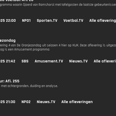
gramma waarin Sjoerd van Ramshorst met tafelgasten de laatste gebeurtenissen
025 22:00
NPO1
Sporten.TV
Voetbal.TV
Alle afleverin
jezondag
vering 4 van De Oranjezondag uit seizoen 4 hier op KIJK. Deze aflevering is uitge
dag is een Amusement programma
25 21:42
SBS
Amusement.TV
Nieuws.TV
Alle aflever
r: Afl. 255
 met achtergronden, duiding en analyse.
25 21:30
NPO2
Nieuws.TV
Alle afleveringen