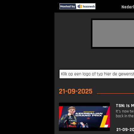
Neder
21-09-2025
TSN: Is 
It's now t
back in the
21-09-2