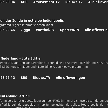
025 23:04
SBS
Amusement.TV
Nieuws.TV
Alle afleve
an der Zande in actie op Indianapolis
ogramma is geen informatie beschikbaar
025 22:45
Ziggo
Voetbal.TV
Sporten.TV
Alle afleveri
 Nederland - Late Editie
evering 266 van Hart van Nederland - Late Editie uit seizoen 2025 hier op KIJK. D
bij SBS6. Hart van Nederland - Late Editie is een Nieuws programma
025 22:43
SBS
Nieuws.TV
Alle afleveringen
uitenland: Afl. 13
ft, na de VS, het grootste leger van de NAVO. En mengt zich overal: van de oorlog
in Turkije zelf de oppositie in rap tempo achter de tralies. Hoe groot is de m