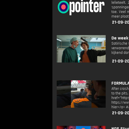
lelieteelt
spanningen
toe. Veel 
meer plaa
21-09-2
De week 
Satirische
verwarrend
kijkend da
21-09-2
FORMULA 
After crash
to the pits
href="htt
https://ww
hier</a> #
21-09-2
NOS Stud