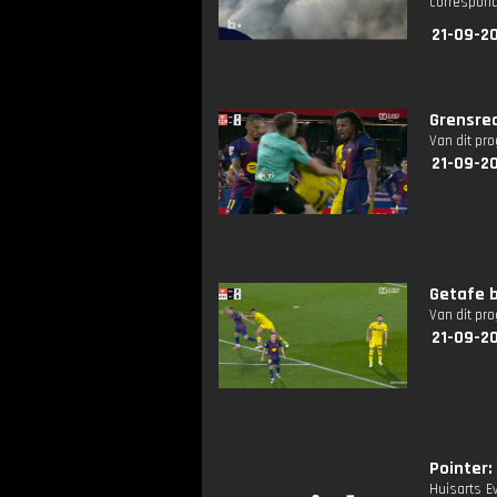
corresponde
21-09-2
Grensrec
Van dit pr
21-09-20
Getafe 
Van dit pr
21-09-20
Pointer: 
Huisarts E