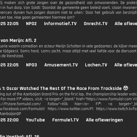
. Zij maken zich grote zorgen over de gezondheid van omwonenden. De protes
 in hun dorp. Van Soldt: 'Doordat de gemeente geen beleid voert, staan inwone
mensen durven hun zorgen daarom niet te uiten.' Door het gebruik van bestrij
tsen toe. Hoe gaan gemeenten hiermee om?
025 22:05
NPO2
Informatief.TV
Onrecht.TV
Alle aflev
van Merijn: Afl. 2
 serie waarin comedian en acteur Merijn Scholten in vele gedaantes de kijker mee
e tijdgeest. Soms hard, soms zacht, maar altijd met veel liefde voor de diersoo
n de Randstad.
025 22:05
NPO3
Amusement.TV
Lachen.TV
Alle aflev
1: Oscar Watched The Rest Of The Race From Trackside 🥺
ing out of the Azerbaijan Grand Prix on the first lap, the championship leader wat
. For more F1® videos, visit: <a target="_blank" href="https://www.Formula1.com Vis
ps://f1store.formula1.com/ Follow">Klik hier</a> F1®: <a target="_bl
w.facebook.com/Formula1/ https://www.twitter.com/F1 https://www.twitch.tv/fo
AzerbaijanGP
025 22:00
YouTube
Formule1.TV
Alle afleveringen
io Voetbal: Afl. 26