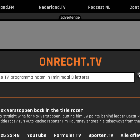
land.FM
Nederland.TV
Podcast.NL
Cont
ONRECHT.TV
Max Verstappen back in the title race?
wo straight wins for Max Verstappen, putting him 69 points behind leader Oscar P
 title race? TSN Auto Racing reporter Tim Hauraney shares his takeaways from the 
025 23:48
YouTube
Formule1.TV
Sporten.TV
Alle afl