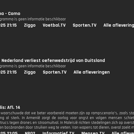
na - Como
ogramma is geen informatie beschikbaar
25 21:15
Ziggo
Voetbal.TV
Sporten.TV
Alle afleverin
 Nederland verliest oefenwedstrijd van Duitsland
ogramma is geen informatie beschikbaar
25 21:15
Ziggo
Sporten.TV
Alle afleveringen
is: Afl. 14
 waarschuwde dat we beter voorbereid moeten zijn op rampscenario's, zoals stor
ing al sterk. In Armenië zorgt de oorlog voor angst en volgen mensen schie
strucs tegen drones en stroomuitval. In Maleisië richten stedelingen zich op over
gen bosbranden door struiken weg te vreten. Van wapens tot dieren, overal zoekt m
25 21:05
NPO2
Informatief.TV
Mensen.TV
Alle aflev