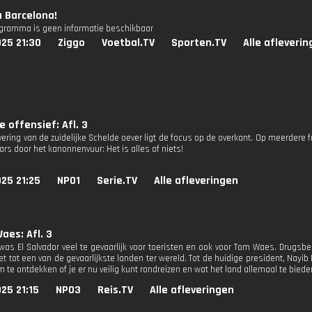
a Barcelona!
ogramma is geen informatie beschikbaar
25 21:30
Ziggo
Voetbal.TV
Sporten.TV
Alle afleveri
e offensief: Afl. 3
ering van de zuidelijke Schelde oever ligt de focus op de overkant. Op meerdere f
rs door het kanonnenvuur: Het is alles of niets!
25 21:25
NPO1
Serie.TV
Alle afleveringen
aes: Afl. 3
was El Salvador veel te gevaarlijk voor toeristen en ook voor Tom Waes. Drugsb
t tot een van de gevaarlijkste landen ter wereld. Tot de huidige president, Nayi
 te ontdekken of je er nu veilig kunt rondreizen en wat het land allemaal te biede
25 21:15
NPO3
Reis.TV
Alle afleveringen