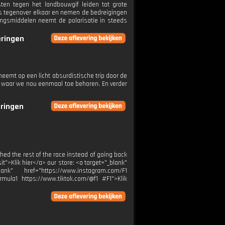
ten tegen het landbouwgif leiden tot grote
rs tegenover elkaar en nemen de bedreigingen
dingsmiddelen neemt de polarisatie in steeds
eringen
neemt op een licht absurdistische trip door de
rt waar we nou eenmaal toe behoren. En verder
eringen
ched the rest of the race instead of going back
it">Klik hier</a> our store: <a target="_blank"
ank" href="https://www.instagram.com/F1
rmula1 https://www.tiktok.com/@f1 #F1">Klik