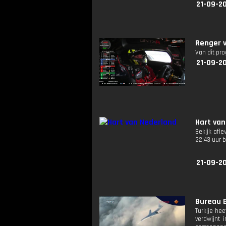
21-09-2
Renger v
Van dit pr
21-09-2
Hart van
Bekijk afl
22:43 uur 
21-09-2
Bureau B
Turkije hee
verdwijnt 