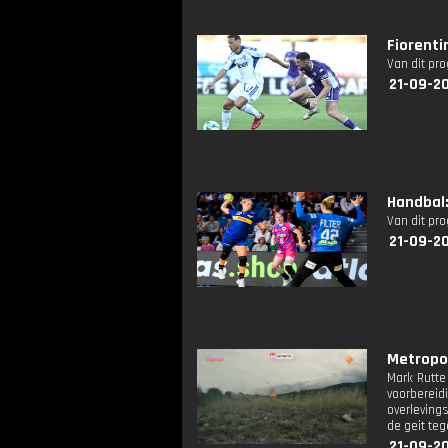
Fiorenti
Van dit pr
21-09-20
Handbal:
Van dit pr
21-09-20
Metropol
Mark Rutte
voorbereid
overleving
de geit te
21-09-20