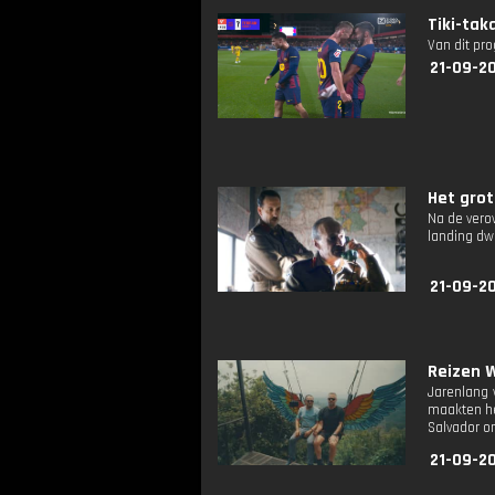
Tiki-tak
Van dit pr
21-09-20
Het grot
Na de verov
landing dwa
21-09-20
Reizen W
Jarenlang 
maakten he
Salvador om
21-09-20