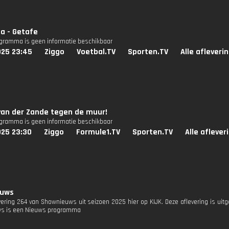
a - Getafe
ogramma is geen informatie beschikbaar
025 23:45
Ziggo
Voetbal.TV
Sporten.TV
Alle afleveri
van der Zande tegen de muur!
ogramma is geen informatie beschikbaar
025 23:30
Ziggo
Formule1.TV
Sporten.TV
Alle aflever
euws
evering 264 van Shownieuws uit seizoen 2025 hier op KIJK. Deze aflevering is uit
s is een Nieuws programma