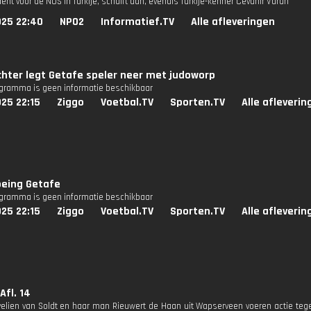
nt voor de NOS in Turkije, schuift aan, evenals Turkije-kenner Cevahir Varan
025 22:40
NPO2
Informatief.TV
Alle afleveringen
hter legt Getafe speler neer met judoworp
ogramma is geen informatie beschikbaar
25 22:15
Ziggo
Voetbal.TV
Sporten.TV
Alle afleverin
being Getafe
ogramma is geen informatie beschikbaar
25 22:15
Ziggo
Voetbal.TV
Sporten.TV
Alle afleverin
Afl. 14
velien van Soldt en haar man Rieuwert de Haan uit Wapserveen voeren actie tege