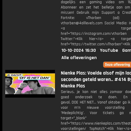
dagelijks een gaming video om 16
Abonneer en zet het belletje aan om
missen! Gebruik mijn Support a Crea
Fortnite: vThorben (ad) Bu
vthorben@4alllevels.com Social Media: I
<a target="_bl
href="https://instagram.com/vthorben
Twitter:">Klik hier</a> <a target=
href="https://twitter.com/vThorben">Klik
10-10-2024 16:30
YouTube
Gam
Alle afleveringen
Nienke Plas: Voelde alsof mijn la
seconden geteld waren.. #414 B
Nienke Plas
Serieus, je kan niet alles zomaar do
goed onderzoek te doen. En
geval, DOE HET NIET… Vanaf oktober ga ik
voor m'n nieuwe voorstelling g
'Medeplichtig'. Voor tickets ga 
target="_blank"
href="https://www.nienkeplas.com/theat
voorstellingen/ TopNotch">Klik hier</a