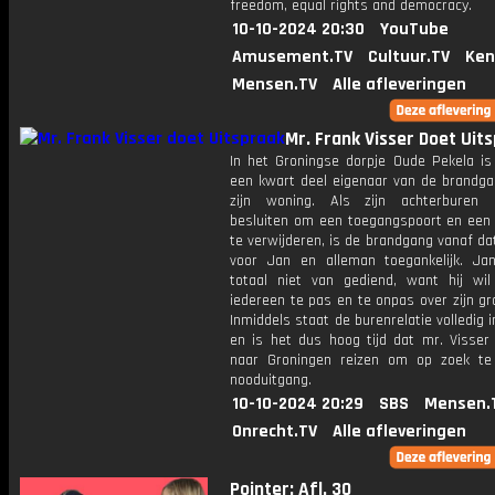
freedom, equal rights and democracy.
10-10-2024 20:30
YouTube
Amusement.TV
Cultuur.TV
Ken
Mensen.TV
Alle afleveringen
Mr. Frank Visser Doet Uit
In het Groningse dorpje Oude Pekela is
een kwart deel eigenaar van de brandga
zijn woning. Als zijn achterburen p
besluiten om een toegangspoort en een 
te verwijderen, is de brandgang vanaf d
voor Jan en alleman toegankelijk. Ja
totaal niet van gediend, want hij wil
iedereen te pas en te onpas over zijn gr
Inmiddels staat de burenrelatie volledig 
en is het dus hoog tijd dat mr. Visser 
naar Groningen reizen om op zoek t
nooduitgang.
10-10-2024 20:29
SBS
Mensen.
Onrecht.TV
Alle afleveringen
Pointer: Afl. 30