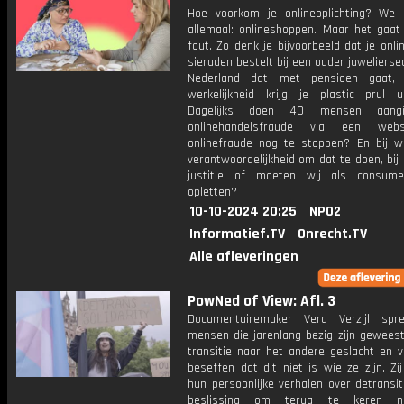
Hoe voorkom je onlineoplichting? We
allemaal: onlineshoppen. Maar het gaat
fout. Zo denk je bijvoorbeeld dat je onl
sieraden bestelt bij een ouder juwelierse
Nederland dat met pensioen gaat,
werkelijkheid krijg je plastic prul u
Dagelijks doen 40 mensen aangi
onlinehandelsfraude via een web
onlinefraude nog te stoppen? En bij wi
verantwoordelijkheid om dat te doen, bij d
justitie of moeten wij als consume
opletten?
10-10-2024 20:25
NPO2
Informatief.TV
Onrecht.TV
Alle afleveringen
PowNed of View: Afl. 3
Documentairemaker Vera Verzijl spr
mensen die jarenlang bezig zijn gewees
transitie naar het andere geslacht en v
beseffen dat dit niet is wie ze zijn. Zij
hun persoonlijke verhalen over detransi
beslissing om terug te keren n