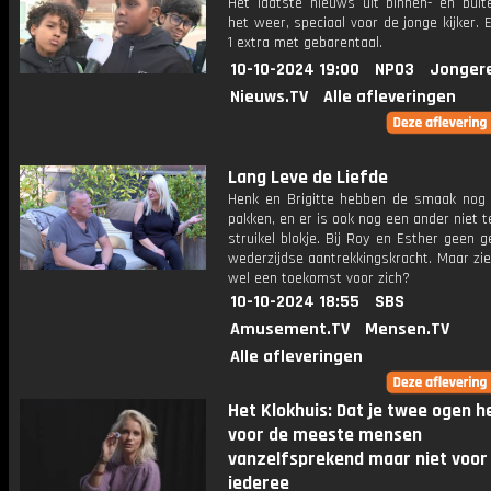
Het laatste nieuws uit binnen- en buit
het weer, speciaal voor de jonge kijker.
1 extra met gebarentaal.
10-10-2024 19:00
NPO3
Jonger
Nieuws.TV
Alle afleveringen
Lang Leve de Liefde
Henk en Brigitte hebben de smaak nog 
pakken, en er is ook nog een ander niet 
struikel blokje. Bij Roy en Esther geen 
wederzijdse aantrekkingskracht. Maar zi
wel een toekomst voor zich?
10-10-2024 18:55
SBS
Amusement.TV
Mensen.TV
Alle afleveringen
Het Klokhuis: Dat je twee ogen he
voor de meeste mensen
vanzelfsprekend maar niet voor
iederee