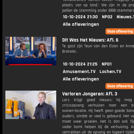
plaats van op land.' We zijn in de pro
peilen de stemming onder BBB-stemmers
10-10-2024 21:30
NPO2
Nieuws.
Alle afleveringen
Dit Was Het Nieuws: Afl. 6
Te gast zijn Teun van den Elzen en Anne
Breteler.
10-10-2024 21:25
NPO1
Amusement.TV
Lachen.TV
Alle afleveringen
Verloren Jongeren: Afl. 3
Lars krijgt goed nieuws: hij ma
crisisopvang verhuizen naar een b
wonen-locatie. Hij heeft geen goede ban
ouders, omdat er veel is gebeurd. Het v
moet weer groeien. Het is dan ook fijn
vader komt helpen bij de verhuizing. 
vertrekken uit de opvang en logeert tijdeli