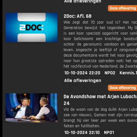
Alle afleveringen
2Doc: Afl. 68
Wie zegt dat 70 jaar oud is? Het ro
Generation bewijst het tegendeel. My G
is een koor speciaal opgericht voor sen
koor belichaamt een krachtige boods
achter de geraniums vandaan en genie
leven, ongeacht je leeftijd of zangvaard
deze documentaire wordt het koor gevol
naar hun grootste optreden ooit: het o
hét rockfestival van Nederland, de Zwart
10-10-2024 22:20
NPO2
Kennis.
Alle afleveringen
De Avondshow met Arjen Lubach:
24
Via de waan van de dag duikt Arjen Luba
zee van nieuws. Samen met zijn corres
brengt hij vier keer per week een avon
feiten en futiliteiten.
10-10-2024 22:10
NPO1