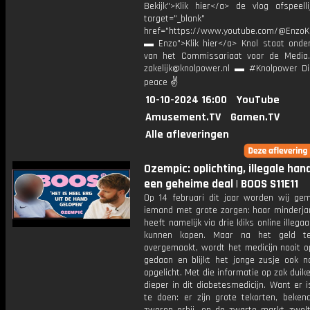
Bekijk">Klik hier</a> de vlog afspeelli
target="_blank"
href="https://www.youtube.com/@EnzoKn
▬ Enzo">Klik hier</a> Knol staat onder
van het Commissariaat voor de Media.
zakelijk@knolpower.nl ▬ #Knolpower Di
peace ✌
10-10-2024 16:00
YouTube
Amusement.TV
Gamen.TV
Alle afleveringen
Ozempic: oplichting, illegale han
een geheime deal | BOOS S11E11
Op 14 februari dit jaar worden wij gem
iemand met grote zorgen: haar minderjar
heeft namelijk via drie kliks online illega
kunnen kopen. Maar na het geld t
overgemaakt, wordt het medicijn nooit o
gedaan en blijkt het jonge zusje ook no
opgelicht. Met die informatie op zak dui
dieper in dit diabetesmedicijn. Want er 
te doen: er zijn grote tekorten, beke