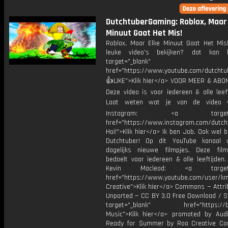
DutchtuberGaming: Roblox, Maar
Minuut Gaat Het Mis!
Roblox, Maar Elke Minuut Gaat Het Mi
leuke video's bekijken? dat kan h
target="_blank"
href="https://www.youtube.com/dutcht
👍LIKE">Klik hier</a> VOOR MEER & ABO
Deze video is voor iedereen & alle leef
Laat weten wat je van de video v
Instagram: <a target="_
href="https://www.instagram.com/dutch
Hoi!">Klik hier</a> Ik ben Job. Ook wel 
Dutchtuber! Op dit YouTube kanaal 
dagelijks nieuwe filmpjes. Deze film
bedoelt voor iedereen & alle leeftijden
Kevin Macleod: <a target="
href="https://www.youtube.com/user/k
Creative">Klik hier</a> Commons — Attri
Unported — CC BY 3.0 Free Download / S
target="_blank" href="https://bit.
Music">Klik hier</a> promoted by Audi
Ready for Summer by Roa Creative C