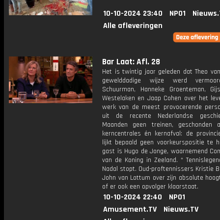
10-10-2024 23:40
NPO1
Nieuws.
Alle afleveringen
Bar Laat: Afl. 28
Het is twintig jaar geleden dat Theo va
gewelddadige wijze werd vermoor
Schuurman, Hanneke Groenteman, Gij
Westelaken en Jaap Cohen over het lev
werk van de meest provocerende persoo
uit de recente Nederlandse geschie
Maanden geen treinen, geschonden a
kerncentrales én kernafval: de provinci
lijkt bepaald geen voorkeurspositie te 
gast is Hugo de Jonge, waarnemend Co
van de Koning in Zeeland. * Tennislegen
Nadal stopt. Oud-proftennissers Kristie 
John van Lottum over zijn absolute hoog
of er ook een opvolger klaarstaat.
10-10-2024 22:40
NPO1
Amusement.TV
Nieuws.TV