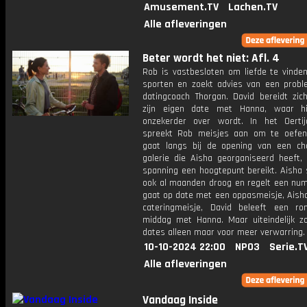
Amusement.TV
Lachen.TV
Alle afleveringen
Beter wordt het niet: Afl. 4
Rob is vastbesloten om liefde te vinden
sporten en zoekt advies van een probl
datingcoach Thorgan. David bereidt zic
zijn eigen date met Hanna, waar hi
onzekerder over wordt. In het Oert
spreekt Rob meisjes aan om te oefen
gaat langs bij de opening van een c
galerie die Aisha georganiseerd heeft, 
spanning een hoogtepunt bereikt. Aisha 
ook al maanden droog en regelt een nu
gaat op date met een oppasmeisje, Aish
cateringmeisje, David beleeft een ro
middag met Hanna. Maar uiteindelijk zo
dates alleen maar voor meer verwarring.
10-10-2024 22:00
NPO3
Serie.T
Alle afleveringen
Vandaag Inside