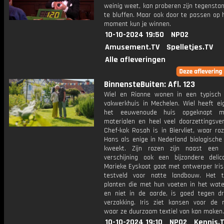
weinig weet, kan proberen zijn tegensta
te bluffen. Maar ook door te passen op 
moment kun je winnen.
10-10-2024 19:50
NPO2
Amusement.TV
Spelletjes.TV
Alle afleveringen
BinnensteBuiten: Afl. 123
Wiel en Rianne wonen in een typisch
vakwerkhuis in Mechelen. Wiel heeft ei
het eeuwenoude huis opgeknapt 
materialen en heel veel doorzettingsve
Chef-kok Rosah is in Biervliet, waar ro
Hans als enige in Nederland biologische
kweekt. Zijn rozen zijn naast een 
verschijning ook een bijzondere delic
Marieke Eyskoot gaat met ontwerper Iris
testveld voor natte landbouw. Het 
planten die met hun voeten in het wate
en niet in de aarde, is goed tegen d
verzakking. Iris ziet kansen voor de ri
waar ze duurzaam textiel van kan maken.
10-10-2024 19:10
NPO2
Kennis.