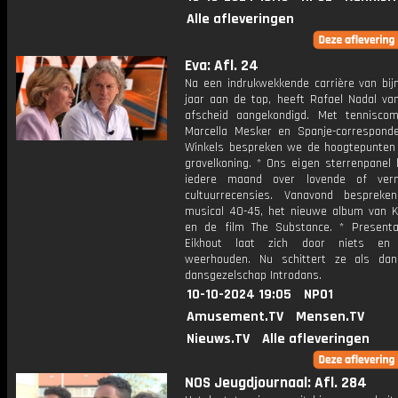
Alle afleveringen
Eva: Afl. 24
Na een indrukwekkende carrière van bijn
jaar aan de top, heeft Rafael Nadal van
afscheid aangekondigd. Met tennisco
Marcella Mesker en Spanje-correspond
Winkels bespreken we de hoogtepunten
gravelkoning. * Ons eigen sterrenpanel 
iedere maand over lovende of verni
cultuurrecensies. Vanavond besprek
musical 40-45, het nieuwe album van K
en de film The Substance. * Presenta
Eikhout laat zich door niets en
weerhouden. Nu schittert ze als dan
dansgezelschap Introdans.
10-10-2024 19:05
NPO1
Amusement.TV
Mensen.TV
Nieuws.TV
Alle afleveringen
NOS Jeugdjournaal: Afl. 284