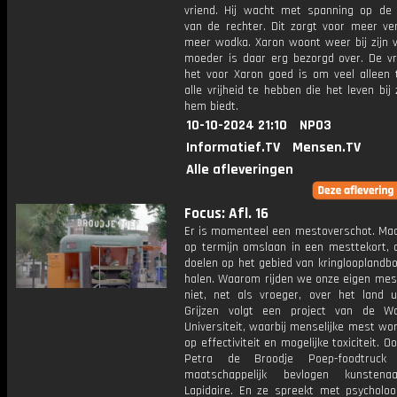
vriend. Hij wacht met spanning op de 
van de rechter. Dit zorgt voor meer ver
meer wodka. Xaron woont weer bij zijn v
moeder is daar erg bezorgd over. De vr
het voor Xaron goed is om veel alleen t
alle vrijheid te hebben die het leven bij 
hem biedt.
10-10-2024 21:10
NPO3
Informatief.TV
Mensen.TV
Alle afleveringen
Focus: Afl. 16
Er is momenteel een mestoverschot. Maa
op termijn omslaan in een mesttekort, 
doelen op het gebied van kringlooplandb
halen. Waarom rijden we onze eigen mest
niet, net als vroeger, over het land u
Grijzen volgt een project van de W
Universiteit, waarbij menselijke mest wo
op effectiviteit en mogelijke toxiciteit. O
Petra de Broodje Poep-foodtruc
maatschappelijk bevlogen kunstena
Lapidaire. En ze spreekt met psycholo