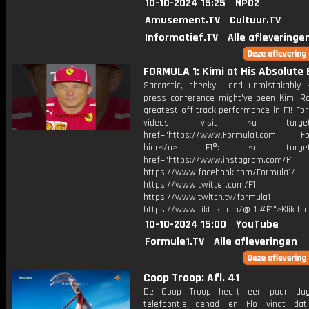
10-10-2024 15:25
NPO2
Amusement.TV
Cultuur.TV
Informatief.TV
Alle afleveringe
FORMULA 1: Kimi at His Absolute 
Sarcastic, cheeky... and unmistakably K
press conference might've been Kimi Ra
greatest off-track performance in F1! Fo
videos, visit <a target="_
href="https://www.Formula1.com Fol
hier</a> F1®: <a target="_
href="https://www.instagram.com/F1
https://www.facebook.com/Formula1/
https://www.twitter.com/F1
https://www.twitch.tv/formula1
https://www.tiktok.com/@f1 #F1">Klik hi
10-10-2024 15:00
YouTube
Formule1.TV
Alle afleveringen
Coop Troop: Afl. 41
De Coop Troop heeft een paar da
telefoontje gehad en Flo vindt da