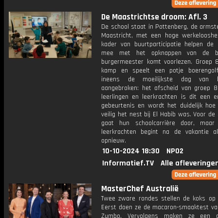
De Maastrichtse droom: Afl. 3
De school staat in Pottenberg, de armst
Maastricht, met een hoge werkelooshei
kader van buurtparticipatie helpen de l
mee met het opknappen van de b
burgermeester komt voorlezen. Groep 
kamp en speelt een potje boerengol
ineens de moeilijkste dag van 
aangebroken: het afscheid van groep 8
leerlingen en leerkrachten is dit een e
gebeurtenis en wordt het duidelijk ho
veilig het nest bij El Habib was. Voor de 
gaat hun schoolcarrière door, maar
leerkrachten begint na de vakantie a
opnieuw.
10-10-2024 18:30
NPO2
Informatief.TV
Alle afleveringe
MasterChef Australië
Twee zware rondes stellen de koks op 
Eerst doen ze de macaron-smaaktest va
Zumbo. Vervolgens maken ze een o