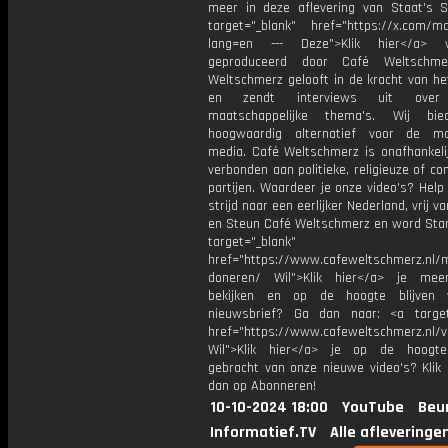
meer in deze aflevering van Staat's S
target="_blank" href="https://x.com/m
lang=en --- Deze">Klik hier</a> 
geproduceerd door Café Weltschme
Weltschmerz gelooft in de kracht van he
en zendt interviews uit over 
maatschappelijke thema's. Wij bi
hoogwaardig alternatief voor de ma
media. Café Weltschmerz is onafhankelij
verbonden aan politieke, religieuze of c
partijen. Waardeer je onze video's? Help
strijd naar een eerlijker Nederland, vrij v
en Steun Café Weltschmerz en word Sta
target="_blank"
href="https://www.cafeweltschmerz.nl/m
doneren/ Wil">Klik hier</a> je mee
bekijken en op de hoogte blijven 
nieuwsbrief? Ga dan naar: <a target
href="https://www.cafeweltschmerz.nl/v
Wil">Klik hier</a> je op de hoogt
gebracht van onze nieuwe video's? Klik 
dan op Abonneren!
10-10-2024 18:00
YouTube
Beu
Informatief.TV
Alle afleveringe