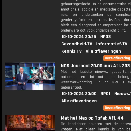
geboortegeslacht. In de documentaire z
emotionele, sociale en medische aspecte
reis, en onderzoeken de complexi
genderdysforie en detransitie. Deze doc
biedt een diepgaand en empathisch inzic
onderwerp dat vaak onderbelicht blijft.
10-10-2024 20:25
NPO3
Gezondheid.TV
Informatief.TV
Kennis.TV
Alle afleveringen
NOS Journaal 20.00 uur: Afl. 203
Met het laatste nieuws, gebeurteni
nationaal en internationaal bela
weersverwachting. En op NPO 1 e
gebarentaal.
10-10-2024 20:00
NPO1
Nieuws.
Alle afleveringen
Met het Mes op Tafel: Afl. 44
De kandidaten pokeren met de antwo
vragen. Niet alleen kennis is van be