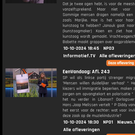
Dat je twee ogen hebt, is voor de mees
vanzelfsprekend. Maar niet voor i
Sommige mensen dragen namelijk een 
zoals Marijke. Hoe is het voor haa
kunstoog te hebben? Janouk gaat naar 
(kunstoogmaker) Koen en ziet hoe M
kunstoog wordt gemaakt. Vrachtwagenc
Babette maakt grappen over oogproblem
10-10-2024 18:45
NPO3
Informatief.TV
Alle afleveringe
EenVandaag: Afl. 243
SP wil als linkse partij strenger migra
'Mensen willen duidelijker verhaal' * He
kiezers wil immigratie beperken, maken z
zorgen om opvangtekort en polarisatie *
het nu verder in Libanon? Oorlogsver
Hans Jaap Melissen vertelt * P Diddy va
het eerst voor de rechter: wat voor inv
deze zaak op de muziekindustrie?
10-10-2024 18:30
NPO1
Nieuws.
Alle afleveringen