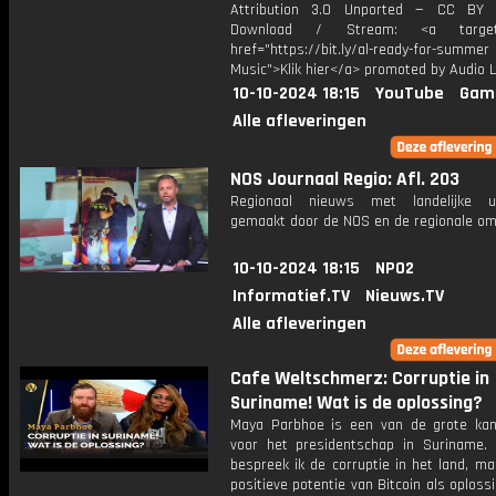
Attribution 3.0 Unported — CC BY 
Download / Stream: <a target="
href="https://bit.ly/al-ready-for-summer
Music">Klik hier</a> promoted by Audio L
10-10-2024 18:15
YouTube
Gam
Alle afleveringen
NOS Journaal Regio: Afl. 203
Regionaal nieuws met landelijke uit
gemaakt door de NOS en de regionale om
10-10-2024 18:15
NPO2
Informatief.TV
Nieuws.TV
Alle afleveringen
Cafe Weltschmerz: Corruptie in
Suriname! Wat is de oplossing?
Maya Parbhoe is een van de grote ka
voor het presidentschap in Suriname.
bespreek ik de corruptie in het land, m
positieve potentie van Bitcoin als oplossi