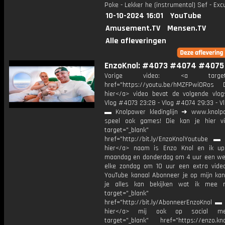
Poke - Lekker he (instrumental) Sef - Ex
10-10-2024 16:01
YouTube
Amusement.TV
Mensen.TV
Alle afleveringen
EnzoKnol: #4073 #4074 #4075
Vorige video: <a target="_
href="https://youtu.be/hMZFPwi0Ros D
hier</a> video bevat de volgende vlog
Vlog #4073 23:28 - Vlog #4074 29:33 - V
▬ Knolpower kledinglijn ➜ www.knolpo
speel ook games! Die kan je hier v
target="_blank"
href="http://bit.ly/EnzoKnolYoutube ▬ M
hier</a> naam is Enzo Knol en ik up
maandag en donderdag om 4 uur een we
elke zondag om 10 uur een extra vide
YouTube kanaal Abonneer je op mijn kan
je alles kan bekijken wat ik mee 
target="_blank"
href="http://bit.ly/AbonneerEnzoKnol ▬ 
hier</a> mij ook op social me
target="_blank" href="https://enzo.kno