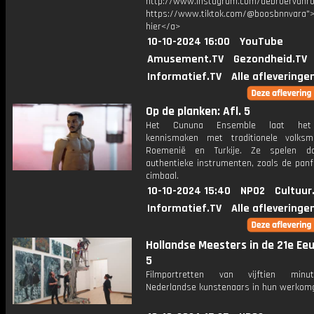
http://www.instagram.com/debroervanr
https://www.tiktok.com/@boosbnnvara">
hier</a>
10-10-2024 16:00
YouTube
Amusement.TV
Gezondheid.TV
Informatief.TV
Alle afleveringe
Op de planken: Afl. 5
Het Cununa Ensemble laat het 
kennismaken met traditionele volksm
Roemenië en Turkije. Ze spelen da
authentieke instrumenten, zoals de panf
cimbaal.
10-10-2024 15:40
NPO2
Cultuur
Informatief.TV
Alle afleveringe
Hollandse Meesters in de 21e Eeu
5
Filmportretten van vijftien min
Nederlandse kunstenaars in hun werkomg