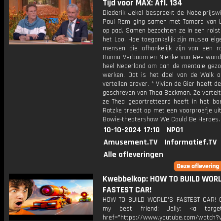
Tijd voor MAX: Afl. 134
Diederik Jekel bespreekt de Nobelprijsw
Paul Rem ging samen met Tamara van 
op pad. Samen bezochten ze in een rolst
het Loo. Hoe toegankelijk zijn musea eige
mensen die afhankelijk zijn van een ro
Hanna Verboom en Nienke van Ree wand
heel Nederland om aan de mentale gezo
werken. Dat is het doel van de Walk of
vertellen erover. * Vivian de Gier heeft de
geschreven van Thea Beckman. Ze vertelt
ze Thea geportretteerd heeft in het bo
Ratzke treedt op met een voorproefje ui
Bowie-theatershow We Could Be Heroes.
10-10-2024 17:10
NPO1
Amusement.TV
Informatief.TV
Alle afleveringen
Kwebbelkop: HOW TO BUILD WORL
FASTEST CAR!
HOW TO BUILD WORLD'S FASTEST CAR! 
my best friend: Jelly: <a target=
href="https://www.youtube.com/watch?v