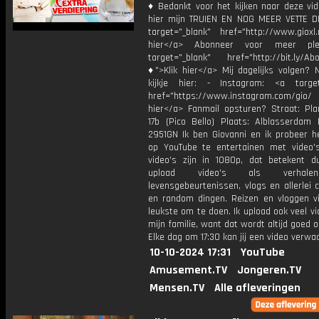
♦ Bedankt voor het kijken naar deze vid
hier mijn TRUIEN EN NOG MEER VETTE D
target="_blank" href="http://www.gioxl.
hier</a> Abonneer voor meer ple
target="_blank" href="http://bit.ly/Ab
♦">Klik hier</a> Mij dagelijks volgen?
kijkje hier: - Instagram: <a target
href="https://www.instagram.com/gio
hier</a> Fanmail opsturen? Straat: Pl
17b (Pico Bello) Plaats: Alblasserdam 
2951GN Ik ben Giovanni en ik probeer he
op YouTube te entertainen met video's
video's zijn in 1080p, dat betekent d
upload video's als verhale
levensgebeurtenissen, vlogs en allerlei 
en random dingen. Reizen en vloggen vi
leukste om te doen. Ik upload ook veel v
mijn familie, want dat wordt altijd goed 
Elke dag om 17:30 kan jij een video verwa
10-10-2024 17:31
YouTube
Amusement.TV
Jongeren.TV
Mensen.TV
Alle afleveringen