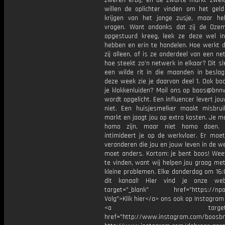
zweren erbij, en de zwarte markt zwel
willen de oplichter vinden om het geld
krijgen van het jonge zusje, maar h
vragen. Want ondanks dat zij de Ozem
opgestuurd kreeg, leek ze deze wel in
hebben en erin te handelen. Hoe werkt d
zij alleen, of is ze onderdeel van een n
hoe steekt zo’n netwerk in elkaar? Dit s
een wilde rit in die maanden in besla
deze week zie je daarvan deel 1. Ook bo
je klokkenluiden? Mail ons op boos@bnnv
wordt opgelicht. Een influencer levert jo
niet. Een huisjesmelker maakt misbru
markt en jaagt jou op extra kosten. Je 
homo zijn, maar niet homo doen.
intimideert je op de werkvloer. Er moe
veranderen die jou en jouw leven in de we
moet anders. Kortom: je bent boos! Wee
te vinden, want wij helpen jou graag me
kleine problemen. Elke donderdag om 16:
dit kanaal! Hier vind je onze web
target="_blank" href="https://npo3
Volg">Klik hier</a> ons ook op Instagram 
<a target="_bl
href="http://www.instagram.com/boosb