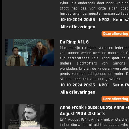
Tybur, die onderzoek doet naar walgin
staat het idee van onze eigen poep
hergebruiken de meeste mensen zo tege
10-10-2024 20:55
NPO2
Kennis.
Alle afleveringen
De Ring: Afl. 6
Max en zijn collega's verhoren iedereen
zou kunnen weten over de moord op S
zijn secretaresse Lois. Anna gaat op 
andere slachtoffers van Simons 
wandaden. Lilly en de kinderen worstele
gemis van hun echtgenoot en vader. Ro
steeds meer last van haar geweten.
10-10-2024 20:35
NPO1
Serie.T
Alle afleveringen
Anne Frank House: Quote Anne F
August 1944 #shorts
On 1 August 1944, Anne Frank wrote the 
in her diary. 'I'm afraid that people w