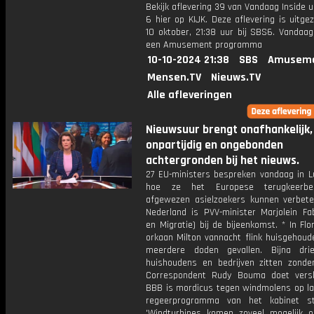
Bekijk aflevering 39 van Vandaag Inside u
6 hier op KIJK. Deze aflevering is uitg
10 oktober, 21:38 uur bij SBS6. Vandaag
een Amusement programma
10-10-2024 21:38
SBS
Amuseme
Mensen.TV
Nieuws.TV
Alle afleveringen
Nieuwsuur brengt onafhankelijk,
onpartijdig en ongebonden
achtergronden bij het nieuws.
27 EU-ministers bespreken vandaag in 
hoe ze het Europese terugkeerbe
afgewezen asielzoekers kunnen verbete
Nederland is PVV-minister Marjolein Fab
en Migratie) bij de bijeenkomst. * In Flo
orkaan Milton vannacht flink huisgehoude
meerdere doden gevallen. Bijna dri
huishoudens en bedrijven zitten zonde
Correspondent Rudy Bouma doet vers
BBB is mordicus tegen windmolens op lan
regeerprogramma van het kabinet st
'Windturbines komen zoveel mogelijk o