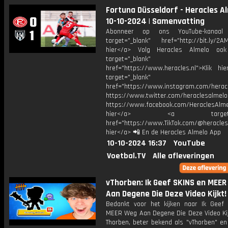
Fortuna Düsseldorf - Heracles Al
10-10-2024 | Samenvatting
Abonneer op ons YouTube-kanaal
target="_blank" href="http://bit.ly/2AM
hier</a> Volg Heracles Almelo oo
target="_blank"
href="https://www.heracles.nl">Klik hi
target="_blank"
href="https://www.instagram.com/herac
https://www.twitter.com/heraclesalmelo
https://www.facebook.com/HeraclesAlmel
hier</a> <a target="_
href="https://www.TikTok.com/@heracles
hier</a> 📲 En de Heracles Almelo App
10-10-2024 16:37
YouTube
Voetbal.TV
Alle afleveringen
vThorben: Ik Geef SKINS en MEE
Aan Degene Die Deze Video Kijkt!
Bedankt voor het kijken naar Ik Geef
MEER Weg Aan Degene Die Deze Video Kijk
Thorben, beter bekend als "vThorben" en