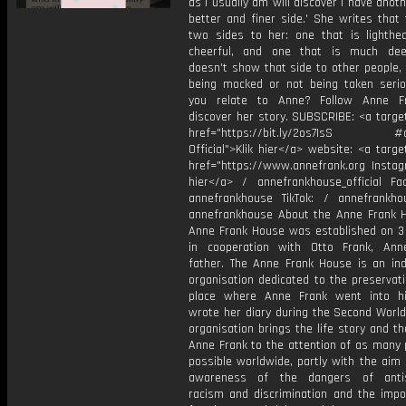
as I usually am will discover I have anoth
better and finer side.' She writes that
two sides to her: one that is lighthe
cheerful, and one that is much dee
doesn't show that side to other people, 
being mocked or not being taken serio
you relate to Anne? Follow Anne F
discover her story. SUBSCRIBE: <a targe
href="https://bit.ly/2os7IsS #a
Official">Klik hier</a> website: <a targe
href="https://www.annefrank.org Instagr
hier</a> / annefrankhouse_official Fa
annefrankhouse TikTok: / annefrankh
annefrankhouse About the Anne Frank 
Anne Frank House was established on 3
in cooperation with Otto Frank, Ann
father. The Anne Frank House is an in
organisation dedicated to the preservat
place where Anne Frank went into h
wrote her diary during the Second World
organisation brings the life story and t
Anne Frank to the attention of as many 
possible worldwide, partly with the aim 
awareness of the dangers of antis
racism and discrimination and the impo