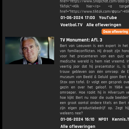
href="https://www.snapchat.com/add/p
TikTok:">Klik hier</a> <a target=
href="https://www.tiktok.com/@psv">Klik
01-06-2024 17:00
YouTube
Voetbal.TV
Alle afleveringen
TV Monument: Afl. 3
Bert van Leeuwen is een expert in het
van familieconflicten. Hij draait zijn ha
voor het presenteren van een quiz 
medische wereld is hem niet vreemd. In
veertig jaar dat hij presentator is, is B
trouw gebleven aan één omroep: de E
museum van Beeld & Geluid gaan Bert 
Stax aan tafel. Er volgt een gesprek over
gezin en over het geloof. In 1984 w
omroeper. Hoe raakt hij in Hilversum ve
hoe kijkt Bert nu naar die oude beelden
een groot aantal andere titels en Bert r
zijn eigen productiebedrijf op. Zegt hij
weleens nee?
01-06-2024 16:10
NPO1
Kennis.
Alle afleveringen