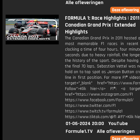
Alle afleveringen
FORMULA 1: Race Highlights | 2011
Canadian Grand Prix | Extended
Highlights
The Canadian Grand Prix in 2011 hosted 
most memorable F1 races in recent
clocking a time of four hours, four minu
seconds due to heavy rainfall, the longe
the history of the sport. Despite having
the final 70 laps, Sebastian Vettel was n
hold on to top spot as Jenson Button cr
line in first position. For more F1® videos
target="_blank" href="https://www.For
Follow">Klik hier</a> F1®: <a target
href="https://www.instagram.com/F1
https://www.facebook.com/Formula1/
https://www.twitter.com/F1
https://www.twitch.tv/formula1
https://www.tiktok.com/@f1 #F1">Klik hi
01-06-2024 20:00
YouTube
Formule1.TV
Alle afleveringen