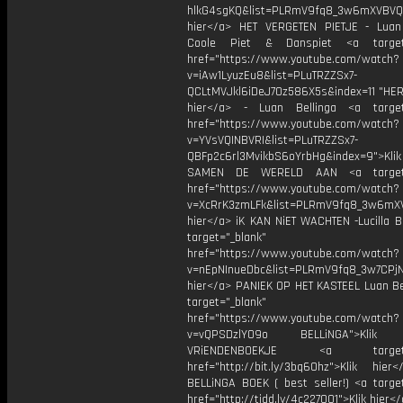
hlkG4sgKQ&list=PLRmV9fq8_3w6mXVBVQ
hier</a> HET VERGETEN PIETJE - Luan 
Coole Piet & Danspiet <a target=
href="https://www.youtube.com/watch?
v=iAw1LyuzEu8&list=PLuTRZZSx7-
QCLtMVJkl6iDeJ7Oz586X5s&index=11 "HERR
hier</a> - Luan Bellinga <a target
href="https://www.youtube.com/watch?
v=YVsVQINBVRI&list=PLuTRZZSx7-
QBFp2c6rl3MvikbS6oYrbHg&index=9">Klik
SAMEN DE WERELD AAN <a target=
href="https://www.youtube.com/watch?
v=XcRrK3zmLFk&list=PLRmV9fq8_3w6mX
hier</a> iK KAN NiET WACHTEN -Lucilla B
target="_blank"
href="https://www.youtube.com/watch?
v=nEpNInueDbc&list=PLRmV9fq8_3w7CPjN
hier</a> PANIEK OP HET KASTEEL Luan Bel
target="_blank"
href="https://www.youtube.com/watch?
v=vQPSDzlYO9o BELLiNGA">Klik h
VRiENDENBOEKJE <a target="
href="http://bit.ly/3bq60hz">Klik hie
BELLiNGA BOEK ( best seller!) <a target
href="http://tidd.ly/4c227001">Klik hier<