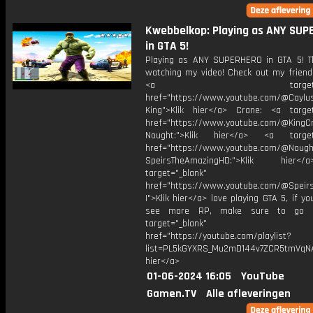
Kwebbelkop: Playing as ANY SUP
in GTA 5!
Playing as ANY SUPERHERO in GTA 5! T
watching my video! Check out my friends
<a target="_bl
href="https://www.youtube.com/@Caylu
King">Klik hier</a> Crane: <a target
href="https://www.youtube.com/@KingC
Nought:">Klik hier</a> <a target=
href="https://www.youtube.com/@Nought
SpeirsTheAmazingHD:">Klik hier
target="_blank"
href="https://www.youtube.com/@Speir
I">Klik hier</a> love playing GTA 5, if y
see more RP, make sure to go h
target="_blank"
href="https://youtube.com/playlist?
list=PL5kGYXRS_Mu2mD144v7ZCR5tmVqNAi
hier</a>
01-06-2024 16:05
YouTube
Gamen.TV
Alle afleveringen