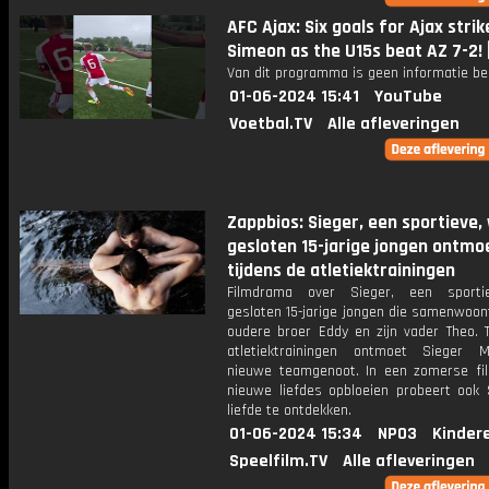
AFC Ajax: Six goals for Ajax strik
Simeon as the U15s beat AZ 7-2! 
Van dit programma is geen informatie be
01-06-2024 15:41
YouTube
Voetbal.TV
Alle afleveringen
Zappbios: Sieger, een sportieve,
gesloten 15-jarige jongen ontmo
tijdens de atletiektrainingen
Filmdrama over Sieger, een sporti
gesloten 15-jarige jongen die samenwoon
oudere broer Eddy en zijn vader Theo. T
atletiektrainingen ontmoet Sieger M
nieuwe teamgenoot. In een zomerse fi
nieuwe liefdes opbloeien probeert ook 
liefde te ontdekken.
01-06-2024 15:34
NPO3
Kinder
Speelfilm.TV
Alle afleveringen