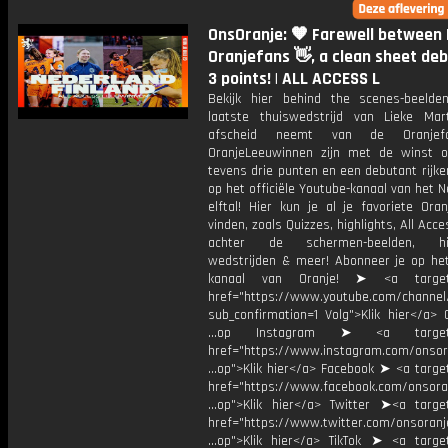
OnsOranje: 🧡 Farewell between 
Oranjefans 👋, a clean sheet deb
3 points! | ALL ACCESS L
Bekijk hier behind the scenes-beeld
laatste thuiswedstrijd van Lieke Mar
afscheid neemt van de Oranjef
OranjeLeeuwinnen zijn met de winst o
tevens drie punten en een debutant rijk
op het officiële Youtube-kanaal van het 
elftal! Hier kun je al je favoriete Ora
vinden, zoals Quizzes, highlights, All Acce
achter de schermen-beelden, his
wedstrijden & meer! Abonneer je op he
kanaal van Oranje! ➤ <a target=
href="https://www.youtube.com/chann
sub_confirmation=1 Volg">Klik hier</a> 
...op Instagram ➤ <a target="
href="https://www.instagram.com/onsor
...op">Klik hier</a> Facebook ➤ <a targe
href="https://www.facebook.com/onsora
...op">Klik hier</a> Twitter ➤<a target
href="https://www.twitter.com/onsoranj
...op">Klik hier</a> TikTok ➤ <a target