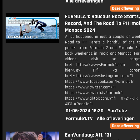
Alle afleveringen
FORMULA 1: Raucous Race Starts
Record, And The Road To F1 | Imo
Monaco 2024
A lot happened in just a couple of wee
Road to F1! Here's a handful of the to
points from Formula 2 and Formula 3's
back weekends in Imola and Monaco! For
videos, visit <a target="_
href="https://www.Formula1.com Fol
hier</a> F1®: <a target="_
href="https://www.instagram.com/F1
https://www.facebook.com/Formula1/
https://www.twitter.com/F1
https://www.twitch.tv/formula1
https://www.tiktok.com/@f1 #F2">Klik
#F3 #RoadToF1
01-06-2024 18:30
YouTube
Formule1.TV
Alle afleveringen
EenVandaag: Afl. 131