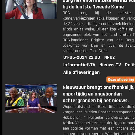
Burg het enorme zetelverlies va
bij de laatste Tweede Kame
D66 kreeg bij de laatste 
Kamerverkiezingen rake klappen en verlo
de 24 zetels. Uit eigen onderzoek bleek de
elitair en te woke. Bij een kop koffie o
ongezonde plek van het land praten 
D66-kandidaat Brigitte van den Ber
toekomst van D66 en over de toek
staalproducent Tata Steel.
01-06-2024 22:00
NPO2
Informatief.TV
Nieuws.TV
Poli
Alle afleveringen
Nieuwsuur brengt onafhankelijk,
onpartijdig en ongebonden
achtergronden bij het nieuws.
Wapenstilstand in Gaza lijkt iets dicht
vragen het Midden-Oosten-corresponde
Habiballah. * Politieke aardverschuivin
Afrika. Voor het eerst in dertig jaar mo
een coalitie vormen met een andere par
kunnen blijven regeren. Wat betekent da