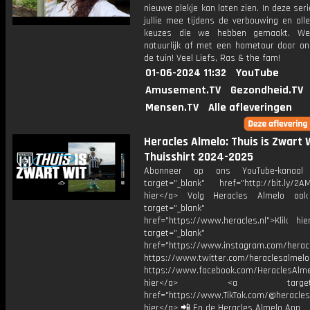
nieuwe plekje kan laten zien. In deze ser
jullie mee tijdens de verbouwing en alle
keuzes die we hebben gemaakt. We
natuurlijk af met een hometour door on
de tuin! Veel Liefs, Ras & the fam!
01-06-2024 11:32
YouTube
Amusement.TV
Gezondheid.TV
Mensen.TV
Alle afleveringen
Heracles Almelo: Thuis is Zwart W
Thuisshirt 2024-2025
Abonneer op ons YouTube-kanaal
target="_blank" href="http://bit.ly/2AM
hier</a> Volg Heracles Almelo oo
target="_blank"
href="https://www.heracles.nl">Klik hi
target="_blank"
href="https://www.instagram.com/herac
https://www.twitter.com/heraclesalmelo
https://www.facebook.com/HeraclesAlmel
hier</a> <a target="_
href="https://www.TikTok.com/@heracles
hier</a> 📲 En de Heracles Almelo App