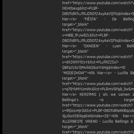
href="https://www.youtube.com/watch?
lXEHtbevg&list=PL8F-
O8OfidRfcJfRJD5OfZ4xyAeVQf1nj&index=5
hier</a> “FIËSTA” - De Bellin
target="_blank"
href="https://www.youtube.com/watch?
v=HBB_1PJwB2c&list=PL8F-
O8OfidRfcJfRJD5OfZ4xyAeVQf1nj&index=2
hier</a> “DANSEN” - Luan Bell
target="_blank"
href="https://www.youtube.com/watch?
v=dX2W1IY1OsY&list=PLuTRZZSx7-
QBFp2c6rl3MvikbS6oYrbHg&index=10
“MODESHOW”">Klik hier</a> - Lucilla Be
target="_blank"
href="https://www.youtube.com/watch?
v=q79YkMYUmWc&list=PLRmV9fq8_3w6m
hier</a> KERSTMiS ( als we samen z
Bellinga’s <a target="_
href="https://www.youtube.com/watch?
v=1RjizzvHjr0&list=PL8F-O8OfidReKKBqzob
9jJGoXS83qq6W&index=26">Klik hier<
ALLERBESTE VRiEND - Lucilla Bellinga 
target="_blank"
href="https://www.youtube.com/watch?