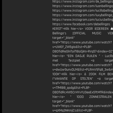
https://www.instagram.com/de_bellingas_
https://www.instagram.com/luanbellinga
https://www.instagram.com/lucillabelling
https://www.instagram.com/luxybellinga
https://www.instagram.com/luciusbellin
https://www.facebook.com/debellingas
KERST">Klik hier</a> VOOR iEDEREEN 
Bellinga’s [OFFiCiAL MUSiC Vi
target="_blank"
href="https://www.youtube.com/watch?
v=UWEF_ZW5gIo&list=PL8F-
O8OfidReGlnToif18oGjKn-RVq57-&index=32"
hier</a> “EEN DAGJE RUILEN ” - Lucilla
met Testpiet <a target="_
href="https://www.youtube.com/watch?
v=dwUw9unvDLM&list=PLRmV9fq8_3w6
100K">Klik hier</a> & 200K FiLM BE
|“VAKANTiE OP STELTEN” <a target=
href="https://www.youtube.com/watch?
v=77Ml88_qodg&list=PL8F-
O8OfidRc4W5CrHYvYU3eeEx5ftMTR&index=
hier</a> " 1000 ZONNESTRAL
target="_blank"
href="https://www.youtube.com/watch?
v=qXMq3NKmjCs&list=PL8F-