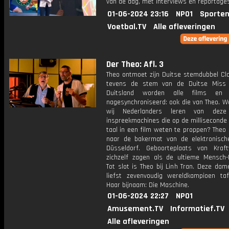
van de dag, met interviews en reportages
01-06-2024 23:16
NPO1
Sporten
Voetbal.TV
Alle afleveringen
Der Theo: Afl. 3
Theo ontmoet zijn Duitse stemdubbel Cla
tevens de stem van de Duitse Miss 
Duitsland worden alle films en t
nagesynchroniseerd: ook die van Theo. W
wij Nederlanders leren van deze
inspreekmachines die op de milliseconde
taal in een film weten te proppen? Theo
naar de bakermat van de elektronisch
Düsseldorf. Geboorteplaats van Kraf
zichzelf zagen als de ultieme Mensch-
Tot slot is Theo bij Linh Tran. Deze da
liefst zevenvoudig wereldkampioen tafe
Haar bijnaam: Die Maschine.
01-06-2024 22:27
NPO1
Amusement.TV
Informatief.TV
Alle afleveringen