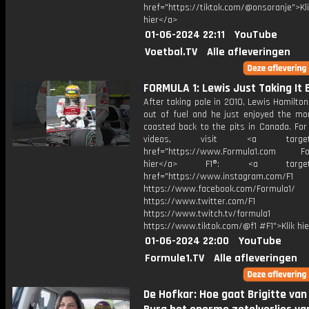
href="https://tiktok.com/@onsoranje">Kli
hier</a>
01-06-2024 22:11
YouTube
Voetbal.TV
Alle afleveringen
FORMULA 1: Lewis Just Taking It 
After taking pole in 2010, Lewis Hamilton
out of fuel and he just enjoyed the m
coasted back to the pits in Canada. For
videos, visit <a target="_
href="https://www.Formula1.com Fol
hier</a> F1®: <a target="_
href="https://www.instagram.com/F1
https://www.facebook.com/Formula1/
https://www.twitter.com/F1
https://www.twitch.tv/formula1
https://www.tiktok.com/@f1 #F1">Klik hi
01-06-2024 22:00
YouTube
Formule1.TV
Alle afleveringen
De Hofkar: Hoe gaat Brigitte van