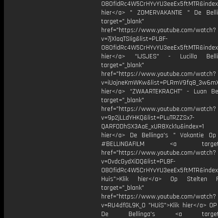
O8OfidRc4W5CrHYvYU3eeEx5ftMTR&index=
hier</a> " ZOMERVAKANTIE " De Bell
target="_blank"
href="https://www.youtube.com/watch?
v=7jXlaqTSIig&list=PL8F-
O8OfidRc4W5CrHYvYU3eeEx5ftMTR&index=
hier</a> “IJSJES" - Lucilla Bel
target="_blank"
href="https://www.youtube.com/watch?
v=iUojneKmWKw&list=PLRmV9fq8_3w6mX
hier</a> “ZWAARTEKRACHT” - Luan Be
target="_blank"
href="https://www.youtube.com/watch?
v=9p2jLLdYHKQ&list=PLuTRZZSx7-
QARFODhSX3AaE_xUR8Xck1u&index=1
hier</a> De Bellinga's " Vakantie Op 
#BELLINGAFILM <a target="_
href="https://www.youtube.com/watch?
v=OvdcGydXiDQ&list=PL8F-
O8OfidRc4W5CrHYvYU3eeEx5ftMTR&index
Huis">Klik hier</a> Op Stelten 
target="_blank"
href="https://www.youtube.com/watch?
v=RU4dfGL9K_0 "HUiS">Klik hier</a> OP
De Bellinga's <a target="_