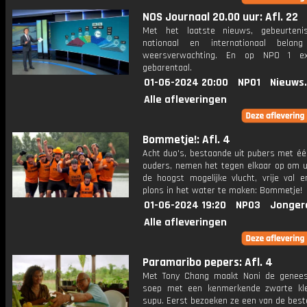
NOS Journaal 20.00 uur: Afl. 22
Met het laatste nieuws, gebeurteni
nationaal en internationaal bela
weersverwachting. En op NPO 1 e
gebarentaal.
01-06-2024 20:00
NPO1
Nieuws
Alle afleveringen
Bommetje!: Afl. 4
Acht duo's, bestaande uit pubers met éé
ouders, nemen het tegen elkaar op om ui
de hoogst mogelijke vlucht, vrije val 
plons in het water te maken: Bommetje!
01-06-2024 19:20
NPO3
Jonger
Alle afleveringen
Paramaribo pepers: Afl. 4
Met Tony Chang maakt Noni de genees
soep met een kenmerkende zwarte kle
supu. Eerst bezoeken ze een van de best