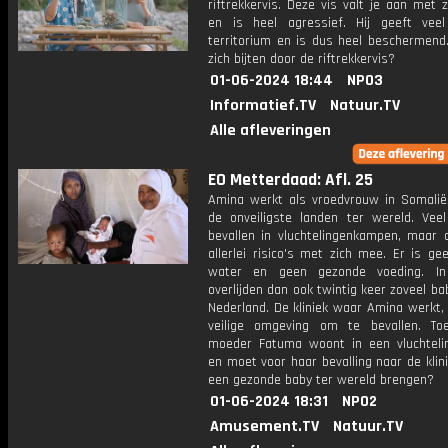
riftrekkervis. Deze vis valt je aan met z
en is heel agressief. Hij geeft vee
territorium en is dus heel beschermend.
zich bijten door de riftrekkervis?
01-06-2024 18:44
NPO3
Informatief.TV
Natuur.TV
Alle afleveringen
EO Metterdaad: Afl. 25
Amina werkt als vroedvrouw in Somalië
de onveiligste landen ter wereld. Vee
bevallen in vluchtelingenkampen, maar d
allerlei risico's met zich mee. Er is g
water en geen gezonde voeding. In
overlijden dan ook twintig keer zoveel bab
Nederland. De kliniek waar Amina werkt,
veilige omgeving om te bevallen. To
moeder Fatuma woont in een vluchtel
en moet voor haar bevalling naar de klini
een gezonde baby ter wereld brengen?
01-06-2024 18:31
NPO2
Amusement.TV
Natuur.TV