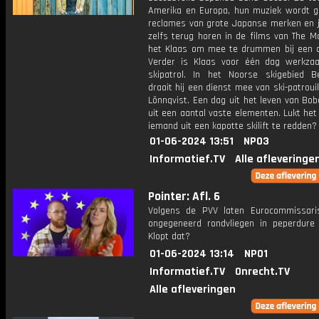
Amerika en Europa, hun muziek wordt ge
reclames van grote Japanse merken en j
zelfs terug horen in de films van The Ma
het Klaas om mee te drummen bij een 
Verder is Klaas voor één dag werkza
skipatrol. In het Noorse skigebied Be
draait hij een dienst mee van ski-patroui
Lönnqvist. Een dag uit het leven van Bo
uit een aantal vaste elementen. Lukt he
iemand uit een kapotte skilift te redden?
01-06-2024 13:51
NPO3
Informatief.TV
Alle afleveringe
Pointer: Afl. 6
Volgens de PVV laten Eurocommissari
ongegeneerd rondvliegen in peperdure p
Klopt dat?
01-06-2024 13:14
NPO1
Informatief.TV
Onrecht.TV
Alle afleveringen