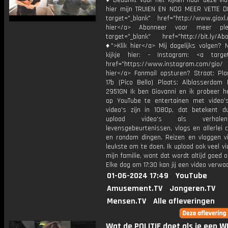
♦ Bedankt voor het kijken naar deze vid
hier mijn TRUIEN EN NOG MEER VETTE D
target="_blank" href="http://www.gioxl.
hier</a> Abonneer voor meer ple
target="_blank" href="http://bit.ly/Ab
♦">Klik hier</a> Mij dagelijks volgen?
kijkje hier: - Instagram: <a target
href="https://www.instagram.com/gio
hier</a> Fanmail opsturen? Straat: Pl
17b (Pico Bello) Plaats: Alblasserdam 
2951GN Ik ben Giovanni en ik probeer he
op YouTube te entertainen met video's
video's zijn in 1080p, dat betekent d
upload video's als verhale
levensgebeurtenissen, vlogs en allerlei 
en random dingen. Reizen en vloggen vi
leukste om te doen. Ik upload ook veel v
mijn familie, want dat wordt altijd goed 
Elke dag om 17:30 kan jij een video verwa
01-06-2024 17:49
YouTube
Amusement.TV
Jongeren.TV
Mensen.TV
Alle afleveringen
Wat de POLITIE doet als je een 