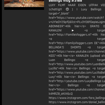
Bellinga Vlog #3168
LUXY FiLMT HAAR EiGEN UiTPAK Vi
schattig!!! 😍) | Luxy Belling
target="_blank"
href="https://www.youtube.com/watch?
v=UY1eDY29pfQ&list=PLv3Y08fGepIeiJq
ABONNEER">Klik hier</a> GRATIS
KANALEN! ► <a target="_
href="http://FamilieVloggers.nl">Klik h
<a target="_bl
href="http://FamilyVloggers.com DE">Kli
BELLiNGA'S SHORTS <a target="
href="https://www.youtube.com/chann
KIDS">Klik hier</a> KANALEN: (upload al
Luan Bellinga: <a target="
href="http://www.youtube.com/LuanBell
Lucilla">Klik hier</a> Bellinga: <a targe
href="http://www.youtube.com/LucillaBel
Luxy">Klik hier</a> Bellinga: <a target
href="http://youtube.com/LuxyBellinga Lu
hier</a> Bellinga: <a target="
href="https://www.youtube.com/channe
k4MRZ8_oKXX6cQ
https://www.instagram.com/fara_belling
https://www.instagram.com/daniel_belli