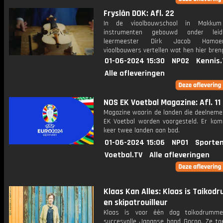
Fryslân DOK: Afl. 22
In de vioolbouwschool in Makku
instrumenten gebouwd onder lei
leermeester Dirk Jacob Hamoe
vioolbouwers vertellen wat hen hier bren
01-06-2024 15:30
NPO2
Kennis.
Alle afleveringen
NOS EK Voetbal Magazine: Afl. 11
Magazine waarin de landen die deelneme
EK Voetbal worden voorgesteld. Er kom
keer twee landen aan bod.
01-06-2024 15:06
NPO1
Sporten
Voetbal.TV
Alle afleveringen
Klaas Kan Alles: Klaas is Taiko
en skipatrouilleur
Klaas is voor één dag taikodrumme
succesvolle Japanse band Gocoo. Ze to