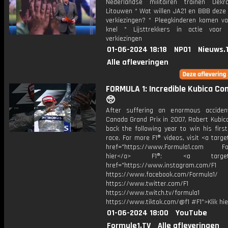
Nederlandse militairen trainen Oekr
Litouwen * Wat willen JA21 en BBB deze
verkiezingen? * Pleegkinderen komen va
knel * Lijsttrekkers in actie voor
verkiezingen
01-06-2024 18:18
NPO1
Nieuws.
Alle afleveringen
FORMULA 1: Incredible Kubica Co
🥺
After suffering an enormous accide
Canada Grand Prix in 2007, Robert Kubic
back the following year to win his firs
race. For more F1® videos, visit <a targe
href="https://www.Formula1.com Fol
hier</a> F1®: <a target="_
href="https://www.instagram.com/F1
https://www.facebook.com/Formula1/
https://www.twitter.com/F1
https://www.twitch.tv/formula1
https://www.tiktok.com/@f1 #F1">Klik hi
01-06-2024 18:00
YouTube
Formule1.TV
Alle afleveringen