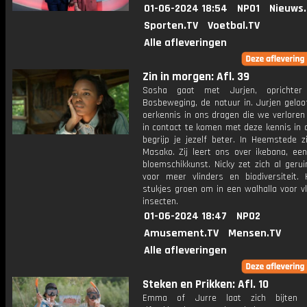
01-06-2024 18:54
NPO1
Nieuws
Sporten.TV
Voetbal.TV
Alle afleveringen
Zin in morgen: Afl. 39
Sosha gaat met Jurjen, oprichte
Bosbeweging, de natuur in. Jurjen geloo
oerkennis in ons dragen die we verloren 
in contact te komen met deze kennis in 
begrijp je jezelf beter. In Heemstede z
Masako. Zij leert ons over ikebana, ee
bloemschikkunst. Nicky zet zich al gerui
voor meer vlinders en biodiversiteit. H
stukjes groen om in een walhalla voor v
insecten.
01-06-2024 18:47
NPO2
Amusement.TV
Mensen.TV
Alle afleveringen
Steken en Prikken: Afl. 10
Emma of Jurre laat zich bijten