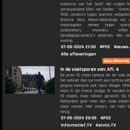
toekomst van het land? We vragen he
correspondent Elles van Gelder. * Drent
1500 camera's tegen overlast veiligelan
Drentse dorp Nieuw-Weerdinge wil v
maatregelen nemen tegen overl
asielzoekers. Inwoners will
beveiligingscamera's plaatsen; één vo
woning.
01-06-2024 21:30
NPO2
Nieuws
Alle afleveringen
In de voetsporen van: Afl. 4
De jaren 70 staan bekend als de rode ja
het kabinet Den Uyl treft een rechtse pitb
jongste kamerlid ooit: Hans Wiegel. Phil
Hans in zijn Friese stulpje. Er worden in
70 steeds meer taboes geslecht. De 
Rotterdam gaat meer dan twee weken 
meer centen. Met stakers van toen bli
terug.
01-06-2024 20:36
NPO2
Informatief.TV
Kennis.TV