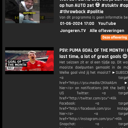
op hun AUTO zet 💀 #stuktv #o
#throwback #politie
Van dit programma is geen informatie be
01-06-2024 17:00
YouTube
Jongeren.TV
Alle afleveringen
PSV: PUMA GOAL OF THE MONTH | 
last time, a lot of great goals 😍
Het seizoen zit er al een tijdje op. Dit w
mooiste doelpunten gemaakt in de m
Welke goal vind jij het mooist? ►SUBS
<a target="_bl
href="https://psv.media/2KXaA6m ►T
hier</a> on notifications (Hit the bell
US Twitter: <a target="_
href="http://twitter.com/psv">Klik
Facebook: <a target="_
href="http://facebook.com/psv Instagr
hier</a> <a target="_
href="http://instagram.com/psv">Klik
Snapchat: <a target="_