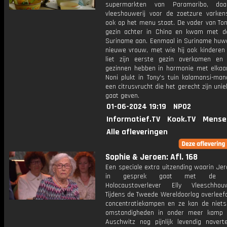
supermarkten van Paramaribo, da
vleeshouwerij voor de zoetzure varken
ook op het menu staat. De vader van Ton
gezin achter in China en kwam met d
Suriname aan. Eenmaal in Suriname huwd
nieuwe vrouw, met wie hij ook kinderen 
liet zijn eerste gezin overkomen e
gezinnen hebben in harmonie met elkaar
Noni plukt in Tony's tuin kalamansi-mand
een citrusvrucht die het gerecht zijn unie
gaat geven.
01-06-2024 19:19
NPO2
Informatief.TV
Kook.TV
Mense
Alle afleveringen
Sophie & Jeroen: Afl. 168
Een speciale extra uitzending waarin Je
in gesprek gaat met de 99-
Holocaustoverlever Elly Vleeschhouw
Tijdens de Tweede Wereldoorlog overleefd
concentratiekampen en ze kan de niets
omstandigheden in onder meer kamp 
Auschwitz nog pijnlijk levendig naverte