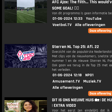
AFC Ajax: The filth… This would’
SOME GOAL! 😮‍💨
Van dit programma is geen informatie be
01-06-2024 12:33
YouTube
Voetbal.TV
Alle afleveringen
Sterren NL Top 25: Afl. 22
Overzicht van de populairste Nederlandsta
Met clips van de nieuwkomers, snelste st
nummer 1 en de nieuwe Sterren NL Par
Ook gaan we terug in de Top 25 met een
het verleden.
01-06-2024 12:18
NPO1
Amusement.TV
Muziek.TV
Alle afleveringen
DIT IS ONS NIEUWE HUIS 🏡 | DE 
| EXTRA VIDEO
Voor het eerst (en eindelijk!) dat ik j