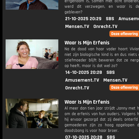
erfgenaam is, samen met acht andere
werd dit verzwegen, en waar is de
gebleven?
21-10-2025 20:29
SBS
Amuseme
Mensen.TV
Onrecht.TV
Waar Is Mijn Erfenis
Na de dood van haar vader hoort Vivia
niet zijn biologische kind is en dus niets 
stiefmoeder blijft beweren dat ze nerg
op heeft, maar is dat wel zo?
14-10-2025 20:28
SBS
Amusement.TV
Mensen.TV
Onrecht.TV
Waar Is Mijn Erfenis
Al meer dan tien jaar strijdt Janny met 
om de erfenis van hun ouders. Volgens h
hij ervoor gezorgd dat zij deels onterf
gemoederen zijn zo hoog opgelopen 
doodsbang is voor haar broer.
07-10-2025 20:28
SBS