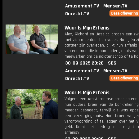
Amusement.TV
Mensen.TV
Onrecht.TV
Waar Is Mijn Erfenis
Alex, Richard en Jessica dragen een zw
met zich mee door hun vader. Nu hij én z
partner zijn overleden, blijkt hun erfenis
van een man die in hun ouderlijk huis woon
meewerken om de nalatenschap af te ha
30-09-2025 20:28
SBS
Amusement.TV
Mensen.TV
Onrecht.TV
Waar Is Mijn Erfenis
Volgens een Amsterdamse broer en een 
hun oudere broer van de bankrekenin
moeder gesnoept, terwijl die was opg
een verzorgingshuis. Hun broer weige
verantwoording af te leggen over het 
geld. Komt het bedrag ooit nog ter
erfenis?