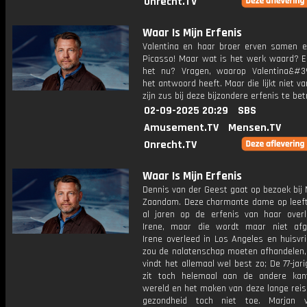
Onrecht.TV
Waar Is Mijn Erfenis
Valentina en haar broer erven samen 
Picasso! Maar wat is het werk waard? E
het nu? Vragen, waarop Valentina&#3
het antwoord heeft. Maar die lijkt niet v
zijn zus bij deze bijzondere erfenis te bet
02-09-2025 20:29
SBS
Amusement.TV
Mensen.TV
Onrecht.TV
Waar Is Mijn Erfenis
Dennis van der Geest gaat op bezoek bij 
Zaandam. Deze charmante dame op leeft
al jaren op de erfenis van haar over
Irene, maar die wordt maar niet afg
Irene overleed in Los Angeles en huisvr
zou de nalatenschap moeten afhandelen,
vindt het allemaal wel best zo; De 77-jar
zit toch helemaal aan de andere ka
wereld en het maken van deze lange reis
gezondheid toch niet toe. Marjan v