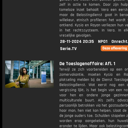
zelf in actie te komen. Door zijn hul
tomeloze inzet behaalt Vera een eerst
maar de Belastingdienst gaat in bero
willekeur, etnisch profileren: het wordt
ontkend. Kysia en Rayan verliezen hun v
in het rechtssysteem. In Vera. In el
vreselijke gevolgen.
28-11-2024 20:35
NPO1
Onrecht
Serie.TV
De Toeslagenaffaire: Afl. 1
Terwijl ze zich voorbereiden op een o
zomervakantie, moeten Kysia en Ra
plotseling melden bij de Dienst Toeslag
Belastingdienst. Wat eerst nog een a
vergissing lijkt, is het begin van een n
voor hen en andere jonge gezinne
multiculturele buurt. Als zelfs advoc
persoonlijk betrokken via het gastouder
haar man, hen niet kan helpen, slaat de 
de jonge ouders toe. Schulden stapelen z
worden erop aangekeken, hun huweli
eronder te lijden. Maar ook belastingcon