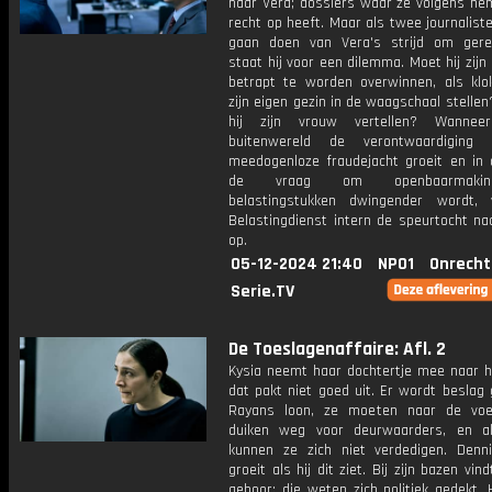
naar Vera; dossiers waar ze volgens h
recht op heeft. Maar als twee journalist
gaan doen van Vera's strijd om gerec
staat hij voor een dilemma. Moet hij zij
betrapt te worden overwinnen, als klok
zijn eigen gezin in de waagschaal stelle
hij zijn vrouw vertellen? Wanne
buitenwereld de verontwaardiging
meedogenloze fraudejacht groeit en in
de vraag om openbaarmaki
belastingstukken dwingender wordt,
Belastingdienst intern de speurtocht na
op.
05-12-2024 21:40
NPO1
Onrecht
Serie.TV
De Toeslagenaffaire: Afl. 2
Kysia neemt haar dochtertje mee naar h
dat pakt niet goed uit. Er wordt beslag
Rayans loon, ze moeten naar de voe
duiken weg voor deurwaarders, en al
kunnen ze zich niet verdedigen. Dennis
groeit als hij dit ziet. Bij zijn bazen vin
gehoor; die weten zich politiek gedekt. H