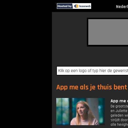
Neder
App me als je thuis bent 
App me a
De grootst
en Juliette
geleden wo
strijdt doo
alle hevigh