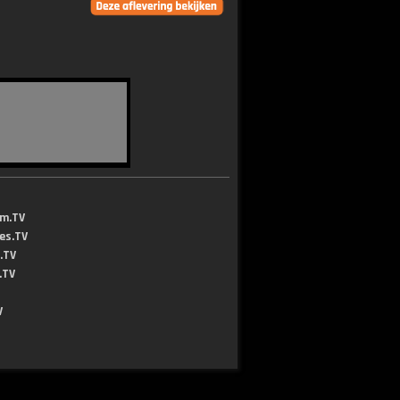
lm.TV
jes.TV
.TV
.TV
V