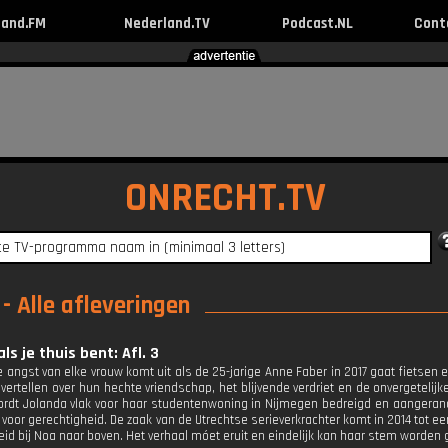
land.FM
Nederland.TV
Podcast.NL
Cont
ONRECHT.TV
- Alle afleveringen
ls je thuis bent: Afl. 3
e angst van elke vrouw komt uit als de 25-jarige Anne Faber in 2017 gaat fietsen
 vertellen over hun hechte vriendschap, het blijvende verdriet en de onvergetelij
rdt Jolanda vlak voor haar studentenwoning in Nijmegen bedreigd en aangerand
r voor gerechtigheid. De zaak van de Utrechtse serieverkrachter komt in 2014 tot 
eid bij Noa naar boven. Het verhaal móet eruit en eindelijk kan haar stem worden