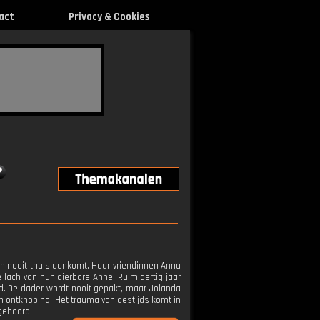
act
Privacy & Cookies
 en nooit thuis aankomt. Haar vriendinnen Anna
ke lach van hun dierbare Anne. Ruim dertig jaar
. De dader wordt nooit gepakt, maar Jolanda
een ontknoping. Het trauma van destijds komt in
 gehoord.