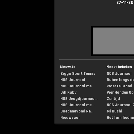
27-11-20
Nieuwste
Meest bekeken
Ziggo Sport Tennis
NOS Journaal
NOS Journaal
Ruben langs de 
NOS Journaal me...
Woeste Grond
Jill Ruby
Vier Handen Op .
NOS Jeugdjournaa...
Zentijd
NOS Journaal me...
NOS Journaal 2
Goedenavond Ne...
Mi Dushi
Nieuwsuur
Het familiedin