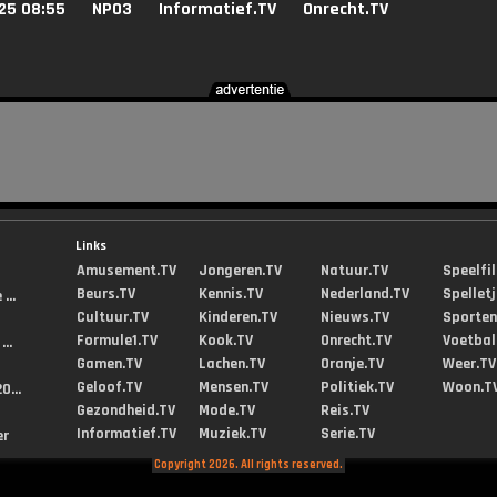
25 08:55
NPO3
Informatief.TV
Onrecht.TV
Links
Amusement.TV
Jongeren.TV
Natuur.TV
Speelfi
Beurs.TV
Kennis.TV
Nederland.TV
Spellet
...
Cultuur.TV
Kinderen.TV
Nieuws.TV
Sporten
Formule1.TV
Kook.TV
Onrecht.TV
Voetbal
..
Gamen.TV
Lachen.TV
Oranje.TV
Weer.TV
Geloof.TV
Mensen.TV
Politiek.TV
Woon.T
0...
Gezondheid.TV
Mode.TV
Reis.TV
Informatief.TV
Muziek.TV
Serie.TV
er
Copyright 2026. All rights reserved.